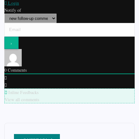
Login
Notify of
0
Comments
Inline Feedbacks
View all comments