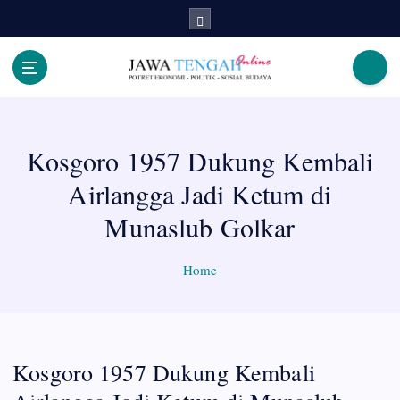
S
k
i
p
Berita Jawa Tengah Terbaru dan Terkini
t
o
c
Kosgoro 1957 Dukung Kembali
o
n
Airlangga Jadi Ketum di
t
e
Munaslub Golkar
n
t
Home
Kosgoro 1957 Dukung Kembali