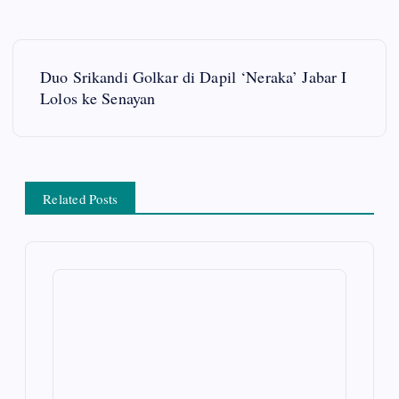
P
Duo Srikandi Golkar di Dapil ‘Neraka’ Jabar I
o
Lolos ke Senayan
s
t
Related Posts
n
a
v
i