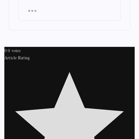
0
0
votes
Article Rating