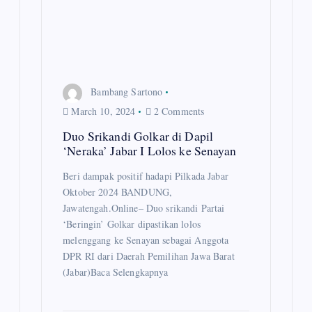
g
a
t
Bambang Sartono
i
March 10, 2024
2 Comments
o
Duo Srikandi Golkar di Dapil
‘Neraka’ Jabar I Lolos ke Senayan
n
Beri dampak positif hadapi Pilkada Jabar
Oktober 2024 BANDUNG,
Jawatengah.Online– Duo srikandi Partai
‘Beringin’ Golkar dipastikan lolos
melenggang ke Senayan sebagai Anggota
DPR RI dari Daerah Pemilihan Jawa Barat
(Jabar)Baca Selengkapnya