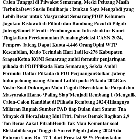
Calon Tunggal di Pilwakot Semarang, Meski Peluang Masih
Terbuka
Dewi Susilo Budiharjo : Izinkan Saya Mengabdi yang
Lebih Besar untuk Masyarakat Semarang
PDIP Kebumen
Jagokan Ristawati di Pilbub dan Bambang Pacul di Pilgub
Jateng
Slamet Efendi : Pembangunan Infrastruktur Kunci
Tingkatkan Perekonomian Pemalang
Seleksi CASN 2024,
Pemprov Jateng Dapat Kuota 4.446 Orang
Opini WTP
Kesembilan, Kado Terindah Hari Jadi ke-278 Kabupaten
Sragen
Ketua KONI Semarang ambil formulir penjaringan
pilkada di PDIP
Pilkada Kota Semarang, Sekda Ambil
Formulir Daftar Pilkada di PDI Perjuangan
Golkar Jateng
buka peluang usung Ahmad Luthfi pada Pilkada 2024
Gus
Yasin: Soal Dukungan Maju Cagub Diserahkan ke Parpol dan
Masyarakat
Harno ‘Paling Siap’Menjadi Rembang 1 (Mengulik
Calon-Calon Kandidat di Pilkada Rembang 2024)
Hilangnya
Miliaran Rupiah Sumber PAD tiap Bulan dari Sumur Tua
Minyak di Blora
Jelang Idul Fitri, Polres Demak Bagikan 2,9
Ton Beras Zakat Fitrah
Hendi Tak Mau Komentar soal
Elektabilitasnya Tinggi di Survei Pilgub Jateng 2024
Ada
Putaran Uang Rp. 17 T dari Proyeksi 55 % Peningkatan