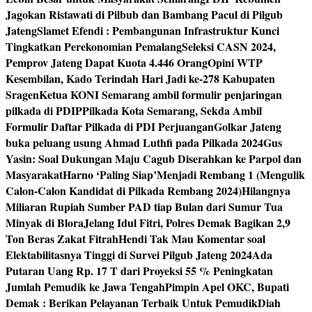
Jagokan Ristawati di Pilbub dan Bambang Pacul di Pilgub
Jateng
Slamet Efendi : Pembangunan Infrastruktur Kunci
Tingkatkan Perekonomian Pemalang
Seleksi CASN 2024,
Pemprov Jateng Dapat Kuota 4.446 Orang
Opini WTP
Kesembilan, Kado Terindah Hari Jadi ke-278 Kabupaten
Sragen
Ketua KONI Semarang ambil formulir penjaringan
pilkada di PDIP
Pilkada Kota Semarang, Sekda Ambil
Formulir Daftar Pilkada di PDI Perjuangan
Golkar Jateng
buka peluang usung Ahmad Luthfi pada Pilkada 2024
Gus
Yasin: Soal Dukungan Maju Cagub Diserahkan ke Parpol dan
Masyarakat
Harno ‘Paling Siap’Menjadi Rembang 1 (Mengulik
Calon-Calon Kandidat di Pilkada Rembang 2024)
Hilangnya
Miliaran Rupiah Sumber PAD tiap Bulan dari Sumur Tua
Minyak di Blora
Jelang Idul Fitri, Polres Demak Bagikan 2,9
Ton Beras Zakat Fitrah
Hendi Tak Mau Komentar soal
Elektabilitasnya Tinggi di Survei Pilgub Jateng 2024
Ada
Putaran Uang Rp. 17 T dari Proyeksi 55 % Peningkatan
Jumlah Pemudik ke Jawa Tengah
Pimpin Apel OKC, Bupati
Demak : Berikan Pelayanan Terbaik Untuk Pemudik
Diah