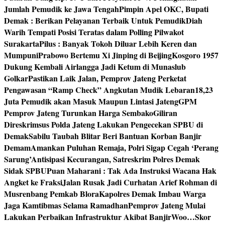
Jumlah Pemudik ke Jawa Tengah
Pimpin Apel OKC, Bupati
Demak : Berikan Pelayanan Terbaik Untuk Pemudik
Diah
Warih Tempati Posisi Teratas dalam Polling Pilwakot
Surakarta
Pilus : Banyak Tokoh Diluar Lebih Keren dan
Mumpuni
Prabowo Bertemu Xi Jinping di Beijing
Kosgoro 1957
Dukung Kembali Airlangga Jadi Ketum di Munaslub
Golkar
Pastikan Laik Jalan, Pemprov Jateng Perketat
Pengawasan “Ramp Check” Angkutan Mudik Lebaran
18,23
Juta Pemudik akan Masuk Maupun Lintasi Jateng
GPM
Pemprov Jateng Turunkan Harga Sembako
Giliran
Direskrimsus Polda Jateng Lakukan Pengecekan SPBU di
Demak
Sabilu Taubah Blitar Beri Bantuan Korban Banjir
Demam
Amankan Puluhan Remaja, Polri Sigap Cegah ‘Perang
Sarung’
Antisipasi Kecurangan, Satreskrim Polres Demak
Sidak SPBU
Puan Maharani : Tak Ada Instruksi Wacana Hak
Angket ke Fraksi
Jalan Rusak Jadi Curhatan Arief Rohman di
Musrenbang Pemkab Blora
Kapolres Demak Imbau Warga
Jaga Kamtibmas Selama Ramadhan
Pemprov Jateng Mulai
Lakukan Perbaikan Infrastruktur Akibat Banjir
Woo…Skor