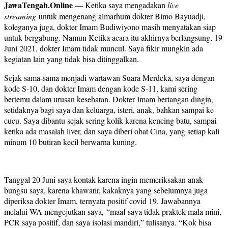
JawaTengah.Online
— Ketika saya mengadakan
live
streaming
untuk mengenang almarhum dokter Bimo Bayuadji,
koleganya juga, dokter Imam Budiwiyono masih menyatakan siap
untuk bergabung. Namun Ketika acara itu akhirnya berlangsung, 19
Juni 2021, dokter Imam tidak muncul. Saya fikir mungkin ada
kegiatan lain yang tidak bisa ditinggalkan.
Sejak sama-sama menjadi wartawan Suara Merdeka, saya dengan
kode S-10, dan dokter Imam dengan kode S-11, kami sering
bertemu dalam urusan kesehatan. Dokter Imam bertangan dingin,
setidaknya bagi saya dan keluarga, isteri, anak, bahkan sampai ke
cucu. Saya dibantu sejak sering kolik karena kencing batu, sampai
ketika ada masalah liver, dan saya diberi obat Cina, yang setiap kali
minum 10 butiran kecil berwarna kuning.
Tanggal 20 Juni saya kontak karena ingin memeriksakan anak
bungsu saya, karena khawatir, kakaknya yang sebelumnya juga
diperiksa dokter Imam, ternyata positif covid 19. Jawabannya
melalui WA mengejutkan saya, “maaf saya tidak praktek mala mini,
PCR saya positif, dan saya isolasi mandiri,” tulisanya. “Kok bisa