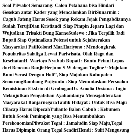
Soal Pilwakot Semarang: Calon Petahana bisa Hindari
Gesekan antar Kader yang Mencalonkan Diri
Sunarmin :
Cagub Jateng Harus Sosok yang Rekam Jejak Pengabdiannya
Sudah Teruji
Dian Kristiandi :Siap Pimpin Jepara Lagi dan
Wujudkan Trisakti Bung Karno
Sudewo : Jika Terpilih Jadi
Bupati Siap Optimalkan Potensi untuk Sejahterakan
Masyarakat Pati
Kolonel Mar.Hariyono : Mendongkrak
Popularitas Salatiga Lewat Pariwisata, Olah Raga dan
Kesehatan
H. Wartoyo Nyabub Bupati : Bantu Petani Lepas
dari Bencana Banjir
Herjuna S.W dengan Tagline “ Majukan
Bumi Serasi Dengan Hati”, Siap Majukan Kabupaten
Semarang
Bambang Pujiyanto : Siap Menuntaskan Persoalan
Kemiskinan Ekstrim di Grobogan
Dr. Amalia Desiana : Ingin
Melanjutkan Pengabdian Ayahandanya Mensejahterakan
Masyarakat Banjarnegara
Taufik Hidayat : Untuk Bisa Maju
Cilacap Harus Dipecah
Yulianto Balon Cabub : Kebumen
Butuh Sosok Pemimpin yang Bisa Menumbuhkan
Perekonomian
Pilwakot Tegal : Jamaludin Siap Maju,Tegal
Harus Dipimpin Orang Tegal Sendiri
Hendi : Sulit Mengusung