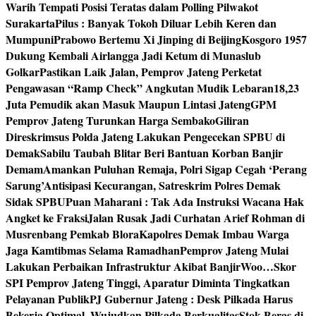
Warih Tempati Posisi Teratas dalam Polling Pilwakot
Surakarta
Pilus : Banyak Tokoh Diluar Lebih Keren dan
Mumpuni
Prabowo Bertemu Xi Jinping di Beijing
Kosgoro 1957
Dukung Kembali Airlangga Jadi Ketum di Munaslub
Golkar
Pastikan Laik Jalan, Pemprov Jateng Perketat
Pengawasan “Ramp Check” Angkutan Mudik Lebaran
18,23
Juta Pemudik akan Masuk Maupun Lintasi Jateng
GPM
Pemprov Jateng Turunkan Harga Sembako
Giliran
Direskrimsus Polda Jateng Lakukan Pengecekan SPBU di
Demak
Sabilu Taubah Blitar Beri Bantuan Korban Banjir
Demam
Amankan Puluhan Remaja, Polri Sigap Cegah ‘Perang
Sarung’
Antisipasi Kecurangan, Satreskrim Polres Demak
Sidak SPBU
Puan Maharani : Tak Ada Instruksi Wacana Hak
Angket ke Fraksi
Jalan Rusak Jadi Curhatan Arief Rohman di
Musrenbang Pemkab Blora
Kapolres Demak Imbau Warga
Jaga Kamtibmas Selama Ramadhan
Pemprov Jateng Mulai
Lakukan Perbaikan Infrastruktur Akibat Banjir
Woo…Skor
SPI Pemprov Jateng Tinggi, Aparatur Diminta Tingkatkan
Pelayanan Publik
PJ Gubernur Jateng : Desk Pilkada Harus
Bekerja Optimal, Wujudkan Pilkada Berkualitas
Stok Beras di