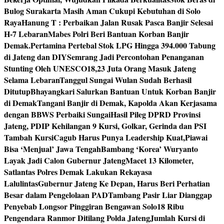
Bulog Surakarta Masih Aman Cukupi Kebutuhan di Solo
Raya
Hanung T : Perbaikan Jalan Rusak Pasca Banjir Selesai
H-7 Lebaran
Mabes Polri Beri Bantuan Korban Banjir
Demak.
Pertamina Pertebal Stok LPG Hingga 394.000 Tabung
di Jateng dan DIY
Semrang Jadi Percontohan Penanganan
Stunting Oleh UNESCO
18,23 Juta Orang Masuk Jateng
Selama Lebaran
Tanggul Sungai Wulan Sudah Berhasil
Ditutup
Bhayangkari Salurkan Bantuan Untuk Korban Banjir
di Demak
Tangani Banjir di Demak, Kapolda Akan Kerjasama
dengan BBWS Perbaiki Sungai
Hasil Pileg DPRD Provinsi
Jateng, PDIP Kehilangan 9 Kursi, Golkar, Gerinda dan PSI
Tambah Kursi
Cagub Harus Punya Leadership Kuat,Piawai
Bisa ‘Menjual’ Jawa Tengah
Bambang ‘Korea’ Wuryanto
Layak Jadi Calon Gubernur Jateng
Macet 13 Kilometer,
Satlantas Polres Demak Lakukan Rekayasa
Lalulintas
Gubernur Jateng Ke Depan, Harus Beri Perhatian
Besar dalam Pengelolaan PAD
Tambang Pasir Liar Dianggap
Penyebab Longsor Pinggiran Bengawan Solo
18 Ribu
Pengendara Ranmor Ditilang Polda Jateng
Jumlah Kursi di