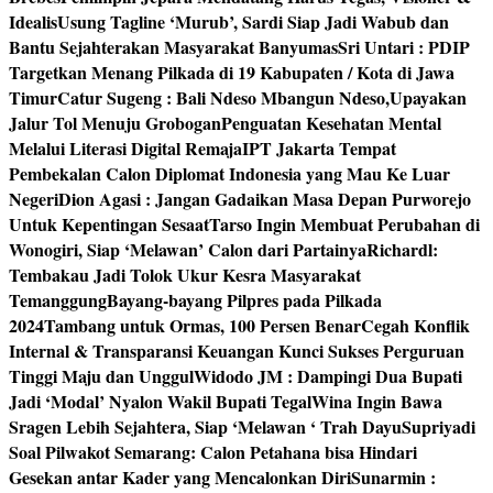
Idealis
Usung Tagline ‘Murub’, Sardi Siap Jadi Wabub dan
Bantu Sejahterakan Masyarakat Banyumas
Sri Untari : PDIP
Targetkan Menang Pilkada di 19 Kabupaten / Kota di Jawa
Timur
Catur Sugeng : Bali Ndeso Mbangun Ndeso,Upayakan
Jalur Tol Menuju Grobogan
Penguatan Kesehatan Mental
Melalui Literasi Digital Remaja
IPT Jakarta Tempat
Pembekalan Calon Diplomat Indonesia yang Mau Ke Luar
Negeri
Dion Agasi : Jangan Gadaikan Masa Depan Purworejo
Untuk Kepentingan Sesaat
Tarso Ingin Membuat Perubahan di
Wonogiri, Siap ‘Melawan’ Calon dari Partainya
Richardl:
Tembakau Jadi Tolok Ukur Kesra Masyarakat
Temanggung
Bayang-bayang Pilpres pada Pilkada
2024
Tambang untuk Ormas, 100 Persen Benar
Cegah Konflik
Internal & Transparansi Keuangan Kunci Sukses Perguruan
Tinggi Maju dan Unggul
Widodo JM : Dampingi Dua Bupati
Jadi ‘Modal’ Nyalon Wakil Bupati Tegal
Wina Ingin Bawa
Sragen Lebih Sejahtera, Siap ‘Melawan ‘ Trah Dayu
Supriyadi
Soal Pilwakot Semarang: Calon Petahana bisa Hindari
Gesekan antar Kader yang Mencalonkan Diri
Sunarmin :