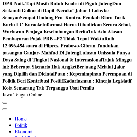
DPR Naik,Tapi Masih Butuh Koalisi di Pigub Jateng
Duo
Srikandi Golkar di Dapil ‘Neraka’ Jabar I Lolos ke
Senayan
Sempat Undang Pro -Kontra, Pemkab Blora Tarik
Kartu LC Karaoke
Informasi Harus Dihadirkan Secara Sehat,
Wartawan Penjaga Keseimbangan Berita
Tak Ada Alasan
Pembayaran Pajak PBB –P2 Tidak Tepat Waktu
Raih
12.096.454 suara di Pilpres, Prabowo-Gibran Tundukan
pasangan Ganjar- Mahfud Di Jateng
Lulusan Unissula Punya
Daya Saing di Tingkat Nasional & Internasional
Tajuk Minggu
ini: Beberapa Skenario Hak Angket
Berjuang Melalui Jalur
yang Dipilih dan Dicintai
Puan : Kepemimpinan Perempuan di
Politik Beri Kontribusi Positif
Kadarlusman : Kinerja Legislatif
Kota Semarang Tak Terganggu Usai Pemilu
Jawa Tengah Online
Home
Politik
Ekonomi