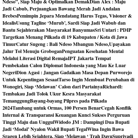
Ndeso”, Siap Maju & Optimalkan Demak
Dian Alex : Maju
Jadi Cabub, Perjuangkan Bawang Merah Jadi Andalan
Brebes
Pemimpin Jepara Mendatang Harus Tegas, Visioner &
Idealis
Usung Tagline ‘Murub’, Sardi Siap Jadi Wabub dan
Bantu Sejahterakan Masyarakat Banyumas
Sri Untari : PDIP
Targetkan Menang Pilkada di 19 Kabupaten / Kota di Jawa
Timur
Catur Sugeng : Bali Ndeso Mbangun Ndeso,Upayakan
Jalur Tol Menuju Grobogan
Penguatan Kesehatan Mental
Melalui Literasi Digital Remaja
IPT Jakarta Tempat
Pembekalan Calon Diplomat Indonesia yang Mau Ke Luar
Negeri
Dion Agasi : Jangan Gadaikan Masa Depan Purworejo
Untuk Kepentingan Sesaat
Tarso Ingin Membuat Perubahan di
Wonogiri, Siap ‘Melawan’ Calon dari Partainya
Richardl:
Tembakau Jadi Tolok Ukur Kesra Masyarakat
Temanggung
Bayang-bayang Pilpres pada Pilkada
2024
Tambang untuk Ormas, 100 Persen Benar
Cegah Konflik
Internal & Transparansi Keuangan Kunci Sukses Perguruan
Tinggi Maju dan Unggul
Widodo JM : Dampingi Dua Bupati
Jadi ‘Modal’ Nyalon Wakil Bupati Tegal
Wina Ingin Bawa
Sragen Lebih Sejahtera, Siap ‘Melawan ‘ Trah Dayu
Supriyadi