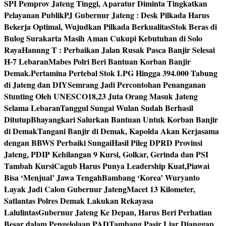
SPI Pemprov Jateng Tinggi, Aparatur Diminta Tingkatkan
Pelayanan Publik
PJ Gubernur Jateng : Desk Pilkada Harus
Bekerja Optimal, Wujudkan Pilkada Berkualitas
Stok Beras di
Bulog Surakarta Masih Aman Cukupi Kebutuhan di Solo
Raya
Hanung T : Perbaikan Jalan Rusak Pasca Banjir Selesai
H-7 Lebaran
Mabes Polri Beri Bantuan Korban Banjir
Demak.
Pertamina Pertebal Stok LPG Hingga 394.000 Tabung
di Jateng dan DIY
Semrang Jadi Percontohan Penanganan
Stunting Oleh UNESCO
18,23 Juta Orang Masuk Jateng
Selama Lebaran
Tanggul Sungai Wulan Sudah Berhasil
Ditutup
Bhayangkari Salurkan Bantuan Untuk Korban Banjir
di Demak
Tangani Banjir di Demak, Kapolda Akan Kerjasama
dengan BBWS Perbaiki Sungai
Hasil Pileg DPRD Provinsi
Jateng, PDIP Kehilangan 9 Kursi, Golkar, Gerinda dan PSI
Tambah Kursi
Cagub Harus Punya Leadership Kuat,Piawai
Bisa ‘Menjual’ Jawa Tengah
Bambang ‘Korea’ Wuryanto
Layak Jadi Calon Gubernur Jateng
Macet 13 Kilometer,
Satlantas Polres Demak Lakukan Rekayasa
Lalulintas
Gubernur Jateng Ke Depan, Harus Beri Perhatian
Besar dalam Pengelolaan PAD
Tambang Pasir Liar Dianggap