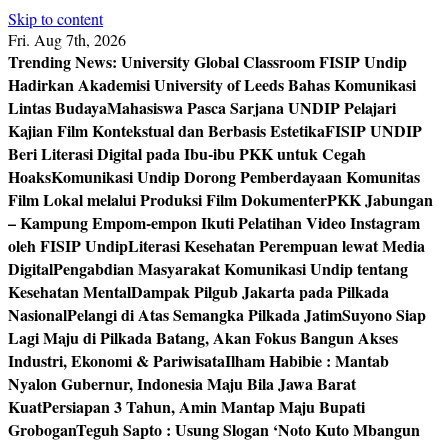
Skip to content
Fri. Aug 7th, 2026
Trending News:
University Global Classroom FISIP Undip
Hadirkan Akademisi University of Leeds Bahas Komunikasi
Lintas Budaya
Mahasiswa Pasca Sarjana UNDIP Pelajari
Kajian Film Kontekstual dan Berbasis Estetika
FISIP UNDIP
Beri Literasi Digital pada Ibu-ibu PKK untuk Cegah
Hoaks
Komunikasi Undip Dorong Pemberdayaan Komunitas
Film Lokal melalui Produksi Film Dokumenter
PKK Jabungan
– Kampung Empom-empon Ikuti Pelatihan Video Instagram
oleh FISIP Undip
Literasi Kesehatan Perempuan lewat Media
Digital
Pengabdian Masyarakat Komunikasi Undip tentang
Kesehatan Mental
Dampak Pilgub Jakarta pada Pilkada
Nasional
Pelangi di Atas Semangka Pilkada Jatim
Suyono Siap
Lagi Maju di Pilkada Batang, Akan Fokus Bangun Akses
Industri, Ekonomi & Pariwisata
Ilham Habibie : Mantab
Nyalon Gubernur, Indonesia Maju Bila Jawa Barat
Kuat
Persiapan 3 Tahun, Amin Mantap Maju Bupati
Grobogan
Teguh Sapto : Usung Slogan ‘Noto Kuto Mbangun