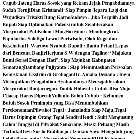
Cagub Jateng Harus Sosok yang Rekam Jejak Pengabdiannya
Sudah Teruji
Dian Kristiandi :Siap Pimpin Jepara Lagi dan
Wujudkan Trisakti Bung Karno
Sudewo : Jika Terpilih Jadi
Bupati Siap Optimalkan Potensi untuk Sejahterakan
Masyarakat Pati
Kolonel Mar.Hariyono : Mendongkrak
Popularitas Salatiga Lewat Pariwisata, Olah Raga dan
Kesehatan
H. Wartoyo Nyabub Bupati : Bantu Petani Lepas
dari Bencana Banjir
Herjuna S.W dengan Tagline “ Majukan
Bumi Serasi Dengan Hati”, Siap Majukan Kabupaten
Semarang
Bambang Pujiyanto : Siap Menuntaskan Persoalan
Kemiskinan Ekstrim di Grobogan
Dr. Amalia Desiana : Ingin
Melanjutkan Pengabdian Ayahandanya Mensejahterakan
Masyarakat Banjarnegara
Taufik Hidayat : Untuk Bisa Maju
Cilacap Harus Dipecah
Yulianto Balon Cabub : Kebumen
Butuh Sosok Pemimpin yang Bisa Menumbuhkan
Perekonomian
Pilwakot Tegal : Jamaludin Siap Maju,Tegal
Harus Dipimpin Orang Tegal Sendiri
Hendi : Sulit Mengusung
Calon Tunggal di Pilwakot Semarang, Meski Peluang Masih
Terbuka
Dewi Susilo Budiharjo : Izinkan Saya Mengabdi yang
Lebih Besar untuk Masyarakat Semarang
PDIP Kebumen