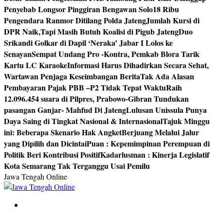
Penyebab Longsor Pinggiran Bengawan Solo
18 Ribu
Pengendara Ranmor Ditilang Polda Jateng
Jumlah Kursi di
DPR Naik,Tapi Masih Butuh Koalisi di Pigub Jateng
Duo
Srikandi Golkar di Dapil ‘Neraka’ Jabar I Lolos ke
Senayan
Sempat Undang Pro -Kontra, Pemkab Blora Tarik
Kartu LC Karaoke
Informasi Harus Dihadirkan Secara Sehat,
Wartawan Penjaga Keseimbangan Berita
Tak Ada Alasan
Pembayaran Pajak PBB –P2 Tidak Tepat Waktu
Raih
12.096.454 suara di Pilpres, Prabowo-Gibran Tundukan
pasangan Ganjar- Mahfud Di Jateng
Lulusan Unissula Punya
Daya Saing di Tingkat Nasional & Internasional
Tajuk Minggu
ini: Beberapa Skenario Hak Angket
Berjuang Melalui Jalur
yang Dipilih dan Dicintai
Puan : Kepemimpinan Perempuan di
Politik Beri Kontribusi Positif
Kadarlusman : Kinerja Legislatif
Kota Semarang Tak Terganggu Usai Pemilu
Jawa Tengah Online
Berita Jawa Tengah Terbaru dan Terkini