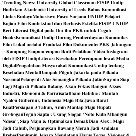
Trending News:
University Global Classroom FISIP Undip
Hadirkan Akademisi University of Leeds Bahas Komunikasi
Lintas Budaya
Mahasiswa Pasca Sarjana UNDIP Pelajari
Kajian Film Kontekstual dan Berbasis Estetika
FISIP UNDIP
Beri Literasi Digital pada Ibu-ibu PKK untuk Cegah
Hoaks
Komunikasi Undip Dorong Pemberdayaan Komunitas
Film Lokal melalui Produksi Film Dokumenter
PKK Jabungan
– Kampung Empom-empon Ikuti Pelatihan Video Instagram
oleh FISIP Undip
Literasi Kesehatan Perempuan lewat Media
Digital
Pengabdian Masyarakat Komunikasi Undip tentang
Kesehatan Mental
Dampak Pilgub Jakarta pada Pilkada
Nasional
Pelangi di Atas Semangka Pilkada Jatim
Suyono Siap
Lagi Maju di Pilkada Batang, Akan Fokus Bangun Akses
Industri, Ekonomi & Pariwisata
Ilham Habibie : Mantab
Nyalon Gubernur, Indonesia Maju Bila Jawa Barat
Kuat
Persiapan 3 Tahun, Amin Mantap Maju Bupati
Grobogan
Teguh Sapto : Usung Slogan ‘Noto Kuto Mbangun
Ndeso”, Siap Maju & Optimalkan Demak
Dian Alex : Maju
Jadi Cabub, Perjuangkan Bawang Merah Jadi Andalan
Brebes
Pemimpin Jepara Mendatang Harus Tegas, Visioner &