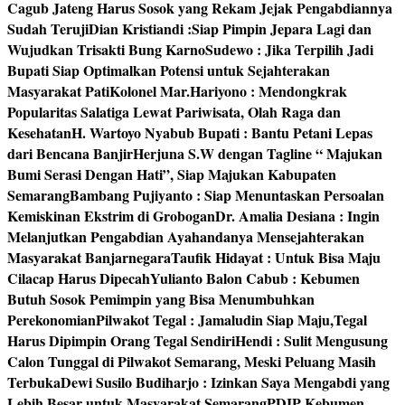
Cagub Jateng Harus Sosok yang Rekam Jejak Pengabdiannya
Sudah Teruji
Dian Kristiandi :Siap Pimpin Jepara Lagi dan
Wujudkan Trisakti Bung Karno
Sudewo : Jika Terpilih Jadi
Bupati Siap Optimalkan Potensi untuk Sejahterakan
Masyarakat Pati
Kolonel Mar.Hariyono : Mendongkrak
Popularitas Salatiga Lewat Pariwisata, Olah Raga dan
Kesehatan
H. Wartoyo Nyabub Bupati : Bantu Petani Lepas
dari Bencana Banjir
Herjuna S.W dengan Tagline “ Majukan
Bumi Serasi Dengan Hati”, Siap Majukan Kabupaten
Semarang
Bambang Pujiyanto : Siap Menuntaskan Persoalan
Kemiskinan Ekstrim di Grobogan
Dr. Amalia Desiana : Ingin
Melanjutkan Pengabdian Ayahandanya Mensejahterakan
Masyarakat Banjarnegara
Taufik Hidayat : Untuk Bisa Maju
Cilacap Harus Dipecah
Yulianto Balon Cabub : Kebumen
Butuh Sosok Pemimpin yang Bisa Menumbuhkan
Perekonomian
Pilwakot Tegal : Jamaludin Siap Maju,Tegal
Harus Dipimpin Orang Tegal Sendiri
Hendi : Sulit Mengusung
Calon Tunggal di Pilwakot Semarang, Meski Peluang Masih
Terbuka
Dewi Susilo Budiharjo : Izinkan Saya Mengabdi yang
Lebih Besar untuk Masyarakat Semarang
PDIP Kebumen