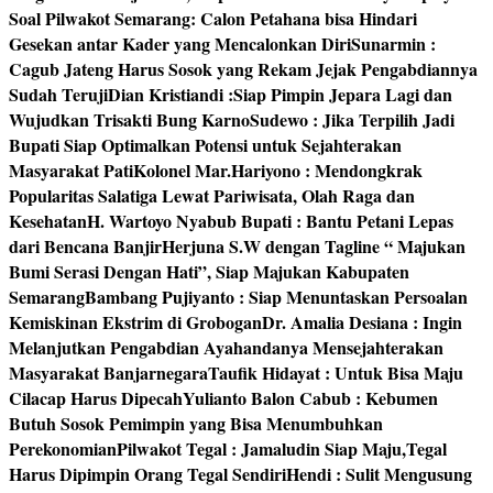
Soal Pilwakot Semarang: Calon Petahana bisa Hindari
Gesekan antar Kader yang Mencalonkan Diri
Sunarmin :
Cagub Jateng Harus Sosok yang Rekam Jejak Pengabdiannya
Sudah Teruji
Dian Kristiandi :Siap Pimpin Jepara Lagi dan
Wujudkan Trisakti Bung Karno
Sudewo : Jika Terpilih Jadi
Bupati Siap Optimalkan Potensi untuk Sejahterakan
Masyarakat Pati
Kolonel Mar.Hariyono : Mendongkrak
Popularitas Salatiga Lewat Pariwisata, Olah Raga dan
Kesehatan
H. Wartoyo Nyabub Bupati : Bantu Petani Lepas
dari Bencana Banjir
Herjuna S.W dengan Tagline “ Majukan
Bumi Serasi Dengan Hati”, Siap Majukan Kabupaten
Semarang
Bambang Pujiyanto : Siap Menuntaskan Persoalan
Kemiskinan Ekstrim di Grobogan
Dr. Amalia Desiana : Ingin
Melanjutkan Pengabdian Ayahandanya Mensejahterakan
Masyarakat Banjarnegara
Taufik Hidayat : Untuk Bisa Maju
Cilacap Harus Dipecah
Yulianto Balon Cabub : Kebumen
Butuh Sosok Pemimpin yang Bisa Menumbuhkan
Perekonomian
Pilwakot Tegal : Jamaludin Siap Maju,Tegal
Harus Dipimpin Orang Tegal Sendiri
Hendi : Sulit Mengusung