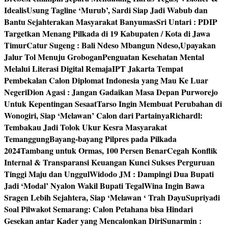
Idealis
Usung Tagline ‘Murub’, Sardi Siap Jadi Wabub dan
Bantu Sejahterakan Masyarakat Banyumas
Sri Untari : PDIP
Targetkan Menang Pilkada di 19 Kabupaten / Kota di Jawa
Timur
Catur Sugeng : Bali Ndeso Mbangun Ndeso,Upayakan
Jalur Tol Menuju Grobogan
Penguatan Kesehatan Mental
Melalui Literasi Digital Remaja
IPT Jakarta Tempat
Pembekalan Calon Diplomat Indonesia yang Mau Ke Luar
Negeri
Dion Agasi : Jangan Gadaikan Masa Depan Purworejo
Untuk Kepentingan Sesaat
Tarso Ingin Membuat Perubahan di
Wonogiri, Siap ‘Melawan’ Calon dari Partainya
Richardl:
Tembakau Jadi Tolok Ukur Kesra Masyarakat
Temanggung
Bayang-bayang Pilpres pada Pilkada
2024
Tambang untuk Ormas, 100 Persen Benar
Cegah Konflik
Internal & Transparansi Keuangan Kunci Sukses Perguruan
Tinggi Maju dan Unggul
Widodo JM : Dampingi Dua Bupati
Jadi ‘Modal’ Nyalon Wakil Bupati Tegal
Wina Ingin Bawa
Sragen Lebih Sejahtera, Siap ‘Melawan ‘ Trah Dayu
Supriyadi
Soal Pilwakot Semarang: Calon Petahana bisa Hindari
Gesekan antar Kader yang Mencalonkan Diri
Sunarmin :