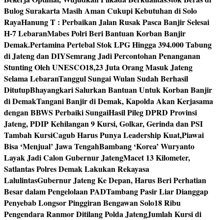
Bulog Surakarta Masih Aman Cukupi Kebutuhan di Solo
Raya
Hanung T : Perbaikan Jalan Rusak Pasca Banjir Selesai
H-7 Lebaran
Mabes Polri Beri Bantuan Korban Banjir
Demak.
Pertamina Pertebal Stok LPG Hingga 394.000 Tabung
di Jateng dan DIY
Semrang Jadi Percontohan Penanganan
Stunting Oleh UNESCO
18,23 Juta Orang Masuk Jateng
Selama Lebaran
Tanggul Sungai Wulan Sudah Berhasil
Ditutup
Bhayangkari Salurkan Bantuan Untuk Korban Banjir
di Demak
Tangani Banjir di Demak, Kapolda Akan Kerjasama
dengan BBWS Perbaiki Sungai
Hasil Pileg DPRD Provinsi
Jateng, PDIP Kehilangan 9 Kursi, Golkar, Gerinda dan PSI
Tambah Kursi
Cagub Harus Punya Leadership Kuat,Piawai
Bisa ‘Menjual’ Jawa Tengah
Bambang ‘Korea’ Wuryanto
Layak Jadi Calon Gubernur Jateng
Macet 13 Kilometer,
Satlantas Polres Demak Lakukan Rekayasa
Lalulintas
Gubernur Jateng Ke Depan, Harus Beri Perhatian
Besar dalam Pengelolaan PAD
Tambang Pasir Liar Dianggap
Penyebab Longsor Pinggiran Bengawan Solo
18 Ribu
Pengendara Ranmor Ditilang Polda Jateng
Jumlah Kursi di