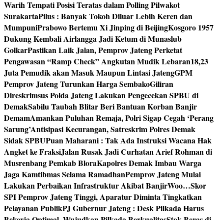
Warih Tempati Posisi Teratas dalam Polling Pilwakot
Surakarta
Pilus : Banyak Tokoh Diluar Lebih Keren dan
Mumpuni
Prabowo Bertemu Xi Jinping di Beijing
Kosgoro 1957
Dukung Kembali Airlangga Jadi Ketum di Munaslub
Golkar
Pastikan Laik Jalan, Pemprov Jateng Perketat
Pengawasan “Ramp Check” Angkutan Mudik Lebaran
18,23
Juta Pemudik akan Masuk Maupun Lintasi Jateng
GPM
Pemprov Jateng Turunkan Harga Sembako
Giliran
Direskrimsus Polda Jateng Lakukan Pengecekan SPBU di
Demak
Sabilu Taubah Blitar Beri Bantuan Korban Banjir
Demam
Amankan Puluhan Remaja, Polri Sigap Cegah ‘Perang
Sarung’
Antisipasi Kecurangan, Satreskrim Polres Demak
Sidak SPBU
Puan Maharani : Tak Ada Instruksi Wacana Hak
Angket ke Fraksi
Jalan Rusak Jadi Curhatan Arief Rohman di
Musrenbang Pemkab Blora
Kapolres Demak Imbau Warga
Jaga Kamtibmas Selama Ramadhan
Pemprov Jateng Mulai
Lakukan Perbaikan Infrastruktur Akibat Banjir
Woo…Skor
SPI Pemprov Jateng Tinggi, Aparatur Diminta Tingkatkan
Pelayanan Publik
PJ Gubernur Jateng : Desk Pilkada Harus
Bekerja Optimal, Wujudkan Pilkada Berkualitas
Stok Beras di