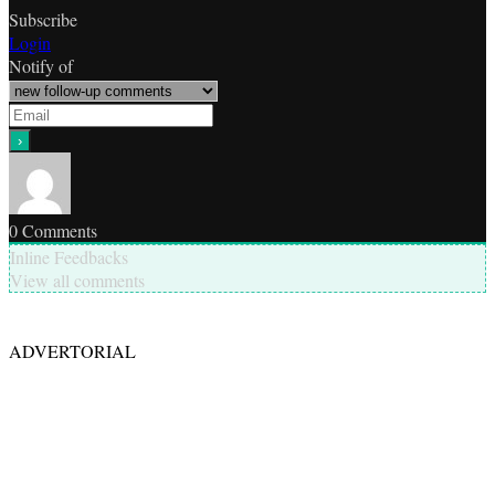
Subscribe
Login
Notify of
0
Comments
Inline Feedbacks
View all comments
ADVERTORIAL