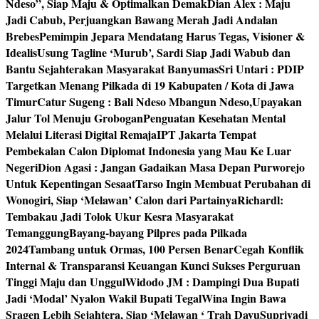
Ndeso”, Siap Maju & Optimalkan Demak
Dian Alex : Maju
Jadi Cabub, Perjuangkan Bawang Merah Jadi Andalan
Brebes
Pemimpin Jepara Mendatang Harus Tegas, Visioner &
Idealis
Usung Tagline ‘Murub’, Sardi Siap Jadi Wabub dan
Bantu Sejahterakan Masyarakat Banyumas
Sri Untari : PDIP
Targetkan Menang Pilkada di 19 Kabupaten / Kota di Jawa
Timur
Catur Sugeng : Bali Ndeso Mbangun Ndeso,Upayakan
Jalur Tol Menuju Grobogan
Penguatan Kesehatan Mental
Melalui Literasi Digital Remaja
IPT Jakarta Tempat
Pembekalan Calon Diplomat Indonesia yang Mau Ke Luar
Negeri
Dion Agasi : Jangan Gadaikan Masa Depan Purworejo
Untuk Kepentingan Sesaat
Tarso Ingin Membuat Perubahan di
Wonogiri, Siap ‘Melawan’ Calon dari Partainya
Richardl:
Tembakau Jadi Tolok Ukur Kesra Masyarakat
Temanggung
Bayang-bayang Pilpres pada Pilkada
2024
Tambang untuk Ormas, 100 Persen Benar
Cegah Konflik
Internal & Transparansi Keuangan Kunci Sukses Perguruan
Tinggi Maju dan Unggul
Widodo JM : Dampingi Dua Bupati
Jadi ‘Modal’ Nyalon Wakil Bupati Tegal
Wina Ingin Bawa
Sragen Lebih Sejahtera, Siap ‘Melawan ‘ Trah Dayu
Supriyadi