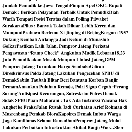
Jumlah Pemudik ke Jawa Tengah
Pimpin Apel OKC, Bupati
Demak : Berikan Pelayanan Terbaik Untuk Pemudik
Diah
Warih Tempati Posisi Teratas dalam Polling Pilwakot
Surakarta
Pilus : Banyak Tokoh Diluar Lebih Keren dan
Mumpuni
Prabowo Bertemu Xi Jinping di Beijing
Kosgoro 1957
Dukung Kembali Airlangga Jadi Ketum di Munaslub
Golkar
Pastikan Laik Jalan, Pemprov Jateng Perketat
Pengawasan “Ramp Check” Angkutan Mudik Lebaran
18,23
Juta Pemudik akan Masuk Maupun Lintasi Jateng
GPM
Pemprov Jateng Turunkan Harga Sembako
Giliran
Direskrimsus Polda Jateng Lakukan Pengecekan SPBU di
Demak
Sabilu Taubah Blitar Beri Bantuan Korban Banjir
Demam
Amankan Puluhan Remaja, Polri Sigap Cegah ‘Perang
Sarung’
Antisipasi Kecurangan, Satreskrim Polres Demak
Sidak SPBU
Puan Maharani : Tak Ada Instruksi Wacana Hak
Angket ke Fraksi
Jalan Rusak Jadi Curhatan Arief Rohman di
Musrenbang Pemkab Blora
Kapolres Demak Imbau Warga
Jaga Kamtibmas Selama Ramadhan
Pemprov Jateng Mulai
Lakukan Perbaikan Infrastruktur Akibat Banjir
Woo…Skor