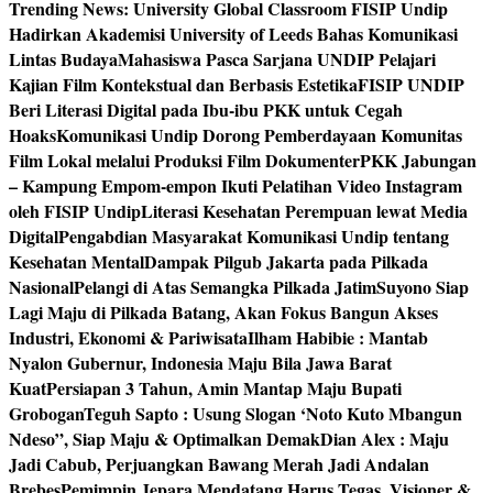
Trending News:
University Global Classroom FISIP Undip
Hadirkan Akademisi University of Leeds Bahas Komunikasi
Lintas Budaya
Mahasiswa Pasca Sarjana UNDIP Pelajari
Kajian Film Kontekstual dan Berbasis Estetika
FISIP UNDIP
Beri Literasi Digital pada Ibu-ibu PKK untuk Cegah
Hoaks
Komunikasi Undip Dorong Pemberdayaan Komunitas
Film Lokal melalui Produksi Film Dokumenter
PKK Jabungan
– Kampung Empom-empon Ikuti Pelatihan Video Instagram
oleh FISIP Undip
Literasi Kesehatan Perempuan lewat Media
Digital
Pengabdian Masyarakat Komunikasi Undip tentang
Kesehatan Mental
Dampak Pilgub Jakarta pada Pilkada
Nasional
Pelangi di Atas Semangka Pilkada Jatim
Suyono Siap
Lagi Maju di Pilkada Batang, Akan Fokus Bangun Akses
Industri, Ekonomi & Pariwisata
Ilham Habibie : Mantab
Nyalon Gubernur, Indonesia Maju Bila Jawa Barat
Kuat
Persiapan 3 Tahun, Amin Mantap Maju Bupati
Grobogan
Teguh Sapto : Usung Slogan ‘Noto Kuto Mbangun
Ndeso”, Siap Maju & Optimalkan Demak
Dian Alex : Maju
Jadi Cabub, Perjuangkan Bawang Merah Jadi Andalan
Brebes
Pemimpin Jepara Mendatang Harus Tegas, Visioner &