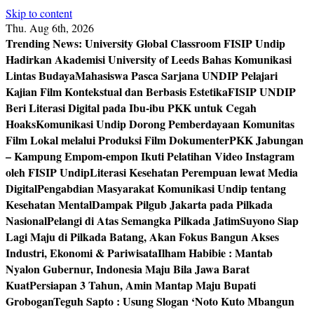
Skip to content
Thu. Aug 6th, 2026
Trending News:
University Global Classroom FISIP Undip
Hadirkan Akademisi University of Leeds Bahas Komunikasi
Lintas Budaya
Mahasiswa Pasca Sarjana UNDIP Pelajari
Kajian Film Kontekstual dan Berbasis Estetika
FISIP UNDIP
Beri Literasi Digital pada Ibu-ibu PKK untuk Cegah
Hoaks
Komunikasi Undip Dorong Pemberdayaan Komunitas
Film Lokal melalui Produksi Film Dokumenter
PKK Jabungan
– Kampung Empom-empon Ikuti Pelatihan Video Instagram
oleh FISIP Undip
Literasi Kesehatan Perempuan lewat Media
Digital
Pengabdian Masyarakat Komunikasi Undip tentang
Kesehatan Mental
Dampak Pilgub Jakarta pada Pilkada
Nasional
Pelangi di Atas Semangka Pilkada Jatim
Suyono Siap
Lagi Maju di Pilkada Batang, Akan Fokus Bangun Akses
Industri, Ekonomi & Pariwisata
Ilham Habibie : Mantab
Nyalon Gubernur, Indonesia Maju Bila Jawa Barat
Kuat
Persiapan 3 Tahun, Amin Mantap Maju Bupati
Grobogan
Teguh Sapto : Usung Slogan ‘Noto Kuto Mbangun