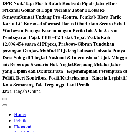
DPR Naik,Tapi Masih Butuh Koalisi di Pigub Jateng
Duo
Srikandi Golkar di Dapil ‘Neraka’ Jabar I Lolos ke
Senayan
Sempat Undang Pro -Kontra, Pemkab Blora Tarik
Kartu LC Karaoke
Informasi Harus Dihadirkan Secara Sehat,
Wartawan Penjaga Keseimbangan Berita
Tak Ada Alasan
Pembayaran Pajak PBB –P2 Tidak Tepat Waktu
Raih
12.096.454 suara di Pilpres, Prabowo-Gibran Tundukan
pasangan Ganjar- Mahfud Di Jateng
Lulusan Unissula Punya
Daya Saing di Tingkat Nasional & Internasional
Tajuk Minggu
ini: Beberapa Skenario Hak Angket
Berjuang Melalui Jalur
yang Dipilih dan Dicintai
Puan : Kepemimpinan Perempuan di
Politik Beri Kontribusi Positif
Kadarlusman : Kinerja Legislatif
Kota Semarang Tak Terganggu Usai Pemilu
Jawa Tengah Online
Home
Politik
Ekonomi