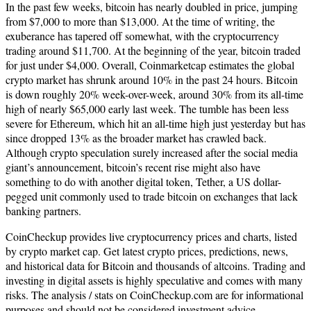
In the past few weeks, bitcoin has nearly doubled in price, jumping
from $7,000 to more than $13,000. At the time of writing, the
exuberance has tapered off somewhat, with the cryptocurrency
trading around $11,700. At the beginning of the year, bitcoin traded
for just under $4,000. Overall, Coinmarketcap estimates the global
crypto market has shrunk around 10% in the past 24 hours. Bitcoin
is down roughly 20% week-over-week, around 30% from its all-time
high of nearly $65,000 early last week. The tumble has been less
severe for Ethereum, which hit an all-time high just yesterday but has
since dropped 13% as the broader market has crawled back.
Although crypto speculation surely increased after the social media
giant’s announcement, bitcoin’s recent rise might also have
something to do with another digital token, Tether, a US dollar-
pegged unit commonly used to trade bitcoin on exchanges that lack
banking partners.
CoinCheckup provides live cryptocurrency prices and charts, listed
by crypto market cap. Get latest crypto prices, predictions, news,
and historical data for Bitcoin and thousands of altcoins. Trading and
investing in digital assets is highly speculative and comes with many
risks. The analysis / stats on CoinCheckup.com are for informational
purposes and should not be considered investment advice.