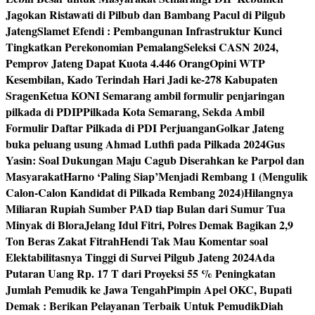
Jagokan Ristawati di Pilbub dan Bambang Pacul di Pilgub
Jateng
Slamet Efendi : Pembangunan Infrastruktur Kunci
Tingkatkan Perekonomian Pemalang
Seleksi CASN 2024,
Pemprov Jateng Dapat Kuota 4.446 Orang
Opini WTP
Kesembilan, Kado Terindah Hari Jadi ke-278 Kabupaten
Sragen
Ketua KONI Semarang ambil formulir penjaringan
pilkada di PDIP
Pilkada Kota Semarang, Sekda Ambil
Formulir Daftar Pilkada di PDI Perjuangan
Golkar Jateng
buka peluang usung Ahmad Luthfi pada Pilkada 2024
Gus
Yasin: Soal Dukungan Maju Cagub Diserahkan ke Parpol dan
Masyarakat
Harno ‘Paling Siap’Menjadi Rembang 1 (Mengulik
Calon-Calon Kandidat di Pilkada Rembang 2024)
Hilangnya
Miliaran Rupiah Sumber PAD tiap Bulan dari Sumur Tua
Minyak di Blora
Jelang Idul Fitri, Polres Demak Bagikan 2,9
Ton Beras Zakat Fitrah
Hendi Tak Mau Komentar soal
Elektabilitasnya Tinggi di Survei Pilgub Jateng 2024
Ada
Putaran Uang Rp. 17 T dari Proyeksi 55 % Peningkatan
Jumlah Pemudik ke Jawa Tengah
Pimpin Apel OKC, Bupati
Demak : Berikan Pelayanan Terbaik Untuk Pemudik
Diah