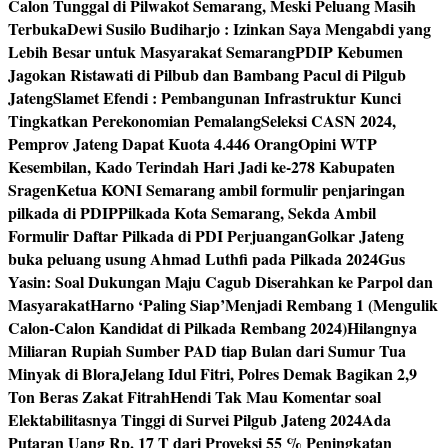
Calon Tunggal di Pilwakot Semarang, Meski Peluang Masih
Terbuka
Dewi Susilo Budiharjo : Izinkan Saya Mengabdi yang
Lebih Besar untuk Masyarakat Semarang
PDIP Kebumen
Jagokan Ristawati di Pilbub dan Bambang Pacul di Pilgub
Jateng
Slamet Efendi : Pembangunan Infrastruktur Kunci
Tingkatkan Perekonomian Pemalang
Seleksi CASN 2024,
Pemprov Jateng Dapat Kuota 4.446 Orang
Opini WTP
Kesembilan, Kado Terindah Hari Jadi ke-278 Kabupaten
Sragen
Ketua KONI Semarang ambil formulir penjaringan
pilkada di PDIP
Pilkada Kota Semarang, Sekda Ambil
Formulir Daftar Pilkada di PDI Perjuangan
Golkar Jateng
buka peluang usung Ahmad Luthfi pada Pilkada 2024
Gus
Yasin: Soal Dukungan Maju Cagub Diserahkan ke Parpol dan
Masyarakat
Harno ‘Paling Siap’Menjadi Rembang 1 (Mengulik
Calon-Calon Kandidat di Pilkada Rembang 2024)
Hilangnya
Miliaran Rupiah Sumber PAD tiap Bulan dari Sumur Tua
Minyak di Blora
Jelang Idul Fitri, Polres Demak Bagikan 2,9
Ton Beras Zakat Fitrah
Hendi Tak Mau Komentar soal
Elektabilitasnya Tinggi di Survei Pilgub Jateng 2024
Ada
Putaran Uang Rp. 17 T dari Proyeksi 55 % Peningkatan