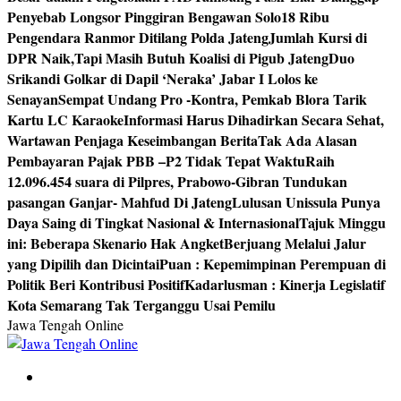
Penyebab Longsor Pinggiran Bengawan Solo
18 Ribu
Pengendara Ranmor Ditilang Polda Jateng
Jumlah Kursi di
DPR Naik,Tapi Masih Butuh Koalisi di Pigub Jateng
Duo
Srikandi Golkar di Dapil ‘Neraka’ Jabar I Lolos ke
Senayan
Sempat Undang Pro -Kontra, Pemkab Blora Tarik
Kartu LC Karaoke
Informasi Harus Dihadirkan Secara Sehat,
Wartawan Penjaga Keseimbangan Berita
Tak Ada Alasan
Pembayaran Pajak PBB –P2 Tidak Tepat Waktu
Raih
12.096.454 suara di Pilpres, Prabowo-Gibran Tundukan
pasangan Ganjar- Mahfud Di Jateng
Lulusan Unissula Punya
Daya Saing di Tingkat Nasional & Internasional
Tajuk Minggu
ini: Beberapa Skenario Hak Angket
Berjuang Melalui Jalur
yang Dipilih dan Dicintai
Puan : Kepemimpinan Perempuan di
Politik Beri Kontribusi Positif
Kadarlusman : Kinerja Legislatif
Kota Semarang Tak Terganggu Usai Pemilu
Jawa Tengah Online
Berita Jawa Tengah Terbaru dan Terkini