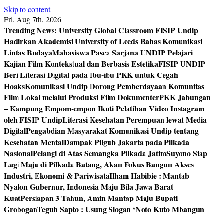
Skip to content
Fri. Aug 7th, 2026
Trending News:
University Global Classroom FISIP Undip
Hadirkan Akademisi University of Leeds Bahas Komunikasi
Lintas Budaya
Mahasiswa Pasca Sarjana UNDIP Pelajari
Kajian Film Kontekstual dan Berbasis Estetika
FISIP UNDIP
Beri Literasi Digital pada Ibu-ibu PKK untuk Cegah
Hoaks
Komunikasi Undip Dorong Pemberdayaan Komunitas
Film Lokal melalui Produksi Film Dokumenter
PKK Jabungan
– Kampung Empom-empon Ikuti Pelatihan Video Instagram
oleh FISIP Undip
Literasi Kesehatan Perempuan lewat Media
Digital
Pengabdian Masyarakat Komunikasi Undip tentang
Kesehatan Mental
Dampak Pilgub Jakarta pada Pilkada
Nasional
Pelangi di Atas Semangka Pilkada Jatim
Suyono Siap
Lagi Maju di Pilkada Batang, Akan Fokus Bangun Akses
Industri, Ekonomi & Pariwisata
Ilham Habibie : Mantab
Nyalon Gubernur, Indonesia Maju Bila Jawa Barat
Kuat
Persiapan 3 Tahun, Amin Mantap Maju Bupati
Grobogan
Teguh Sapto : Usung Slogan ‘Noto Kuto Mbangun