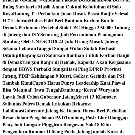
Bulog Surakarta Masih Aman Cukupi Kebutuhan di Solo
Raya
Hanung T : Perbaikan Jalan Rusak Pasca Banjir Selesai
H-7 Lebaran
Mabes Polri Beri Bantuan Korban Banjir
Demak.
Pertamina Pertebal Stok LPG Hingga 394.000 Tabung
di Jateng dan DIY
Semrang Jadi Percontohan Penanganan
Stunting Oleh UNESCO
18,23 Juta Orang Masuk Jateng
Selama Lebaran
Tanggul Sungai Wulan Sudah Berhasil
Ditutup
Bhayangkari Salurkan Bantuan Untuk Korban Banjir
di Demak
Tangani Banjir di Demak, Kapolda Akan Kerjasama
dengan BBWS Perbaiki Sungai
Hasil Pileg DPRD Provinsi
Jateng, PDIP Kehilangan 9 Kursi, Golkar, Gerinda dan PSI
Tambah Kursi
Cagub Harus Punya Leadership Kuat,Piawai
Bisa ‘Menjual’ Jawa Tengah
Bambang ‘Korea’ Wuryanto
Layak Jadi Calon Gubernur Jateng
Macet 13 Kilometer,
Satlantas Polres Demak Lakukan Rekayasa
Lalulintas
Gubernur Jateng Ke Depan, Harus Beri Perhatian
Besar dalam Pengelolaan PAD
Tambang Pasir Liar Dianggap
Penyebab Longsor Pinggiran Bengawan Solo
18 Ribu
Pengendara Ranmor Ditilang Polda Jateng
Jumlah Kursi di