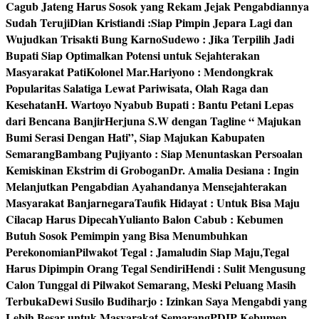
Cagub Jateng Harus Sosok yang Rekam Jejak Pengabdiannya
Sudah Teruji
Dian Kristiandi :Siap Pimpin Jepara Lagi dan
Wujudkan Trisakti Bung Karno
Sudewo : Jika Terpilih Jadi
Bupati Siap Optimalkan Potensi untuk Sejahterakan
Masyarakat Pati
Kolonel Mar.Hariyono : Mendongkrak
Popularitas Salatiga Lewat Pariwisata, Olah Raga dan
Kesehatan
H. Wartoyo Nyabub Bupati : Bantu Petani Lepas
dari Bencana Banjir
Herjuna S.W dengan Tagline “ Majukan
Bumi Serasi Dengan Hati”, Siap Majukan Kabupaten
Semarang
Bambang Pujiyanto : Siap Menuntaskan Persoalan
Kemiskinan Ekstrim di Grobogan
Dr. Amalia Desiana : Ingin
Melanjutkan Pengabdian Ayahandanya Mensejahterakan
Masyarakat Banjarnegara
Taufik Hidayat : Untuk Bisa Maju
Cilacap Harus Dipecah
Yulianto Balon Cabub : Kebumen
Butuh Sosok Pemimpin yang Bisa Menumbuhkan
Perekonomian
Pilwakot Tegal : Jamaludin Siap Maju,Tegal
Harus Dipimpin Orang Tegal Sendiri
Hendi : Sulit Mengusung
Calon Tunggal di Pilwakot Semarang, Meski Peluang Masih
Terbuka
Dewi Susilo Budiharjo : Izinkan Saya Mengabdi yang
Lebih Besar untuk Masyarakat Semarang
PDIP Kebumen