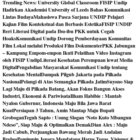
Trending News:
University Global Classroom FISIP Undip
Hadirkan Akademisi University of Leeds Bahas Komunikasi
Lintas Budaya
Mahasiswa Pasca Sarjana UNDIP Pelajari
Kajian Film Kontekstual dan Berbasis Estetika
FISIP UNDIP
Beri Literasi Digital pada Ibu-ibu PKK untuk Cegah
Hoaks
Komunikasi Undip Dorong Pemberdayaan Komunitas
Film Lokal melalui Produksi Film Dokumenter
PKK Jabungan
– Kampung Empom-empon Ikuti Pelatihan Video Instagram
oleh FISIP Undip
Literasi Kesehatan Perempuan lewat Media
Digital
Pengabdian Masyarakat Komunikasi Undip tentang
Kesehatan Mental
Dampak Pilgub Jakarta pada Pilkada
Nasional
Pelangi di Atas Semangka Pilkada Jatim
Suyono Siap
Lagi Maju di Pilkada Batang, Akan Fokus Bangun Akses
Industri, Ekonomi & Pariwisata
Ilham Habibie : Mantab
Nyalon Gubernur, Indonesia Maju Bila Jawa Barat
Kuat
Persiapan 3 Tahun, Amin Mantap Maju Bupati
Grobogan
Teguh Sapto : Usung Slogan ‘Noto Kuto Mbangun
Ndeso”, Siap Maju & Optimalkan Demak
Dian Alex : Maju
Jadi Cabub, Perjuangkan Bawang Merah Jadi Andalan
Brebes
Pemimpin Jepara Mendatang Harus Tegas, Visioner &