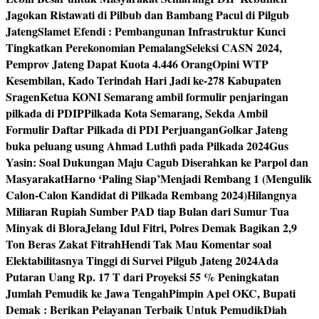
Jagokan Ristawati di Pilbub dan Bambang Pacul di Pilgub
Jateng
Slamet Efendi : Pembangunan Infrastruktur Kunci
Tingkatkan Perekonomian Pemalang
Seleksi CASN 2024,
Pemprov Jateng Dapat Kuota 4.446 Orang
Opini WTP
Kesembilan, Kado Terindah Hari Jadi ke-278 Kabupaten
Sragen
Ketua KONI Semarang ambil formulir penjaringan
pilkada di PDIP
Pilkada Kota Semarang, Sekda Ambil
Formulir Daftar Pilkada di PDI Perjuangan
Golkar Jateng
buka peluang usung Ahmad Luthfi pada Pilkada 2024
Gus
Yasin: Soal Dukungan Maju Cagub Diserahkan ke Parpol dan
Masyarakat
Harno ‘Paling Siap’Menjadi Rembang 1 (Mengulik
Calon-Calon Kandidat di Pilkada Rembang 2024)
Hilangnya
Miliaran Rupiah Sumber PAD tiap Bulan dari Sumur Tua
Minyak di Blora
Jelang Idul Fitri, Polres Demak Bagikan 2,9
Ton Beras Zakat Fitrah
Hendi Tak Mau Komentar soal
Elektabilitasnya Tinggi di Survei Pilgub Jateng 2024
Ada
Putaran Uang Rp. 17 T dari Proyeksi 55 % Peningkatan
Jumlah Pemudik ke Jawa Tengah
Pimpin Apel OKC, Bupati
Demak : Berikan Pelayanan Terbaik Untuk Pemudik
Diah