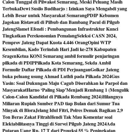
Calon Tunggal di Pilwakot Semarang, Meski Peluang Masih
Terbuka
Dewi Susilo Budiharjo : Izinkan Saya Mengabdi yang
Lebih Besar untuk Masyarakat Semarang
PDIP Kebumen
Jagokan Ristawati di Pilbub dan Bambang Pacul di Pilgub
Jateng
Slamet Efendi : Pembangunan Infrastruktur Kunci
Tingkatkan Perekonomian Pemalang
Seleksi CASN 2024,
Pemprov Jateng Dapat Kuota 4.446 Orang
Opini WTP
Kesembilan, Kado Terindah Hari Jadi ke-278 Kabupaten
Sragen
Ketua KONI Semarang ambil formulir penjaringan
pilkada di PDIP
Pilkada Kota Semarang, Sekda Ambil
Formulir Daftar Pilkada di PDI Perjuangan
Golkar Jateng
buka peluang usung Ahmad Luthfi pada Pilkada 2024
Gus
Yasin: Soal Dukungan Maju Cagub Diserahkan ke Parpol dan
Masyarakat
Harno ‘Paling Siap’Menjadi Rembang 1 (Mengulik
Calon-Calon Kandidat di Pilkada Rembang 2024)
Hilangnya
Miliaran Rupiah Sumber PAD tiap Bulan dari Sumur Tua
Minyak di Blora
Jelang Idul Fitri, Polres Demak Bagikan 2,9
Ton Beras Zakat Fitrah
Hendi Tak Mau Komentar soal
Elektabilitasnya Tinggi di Survei Pilgub Jateng 2024
Ada
Putaran Uang Rp. 17 T dari Proyeksi 55 % Peningkatan