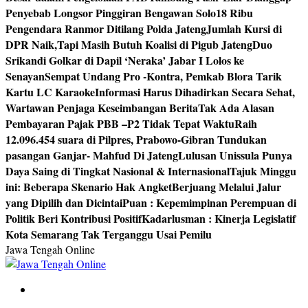
Penyebab Longsor Pinggiran Bengawan Solo
18 Ribu
Pengendara Ranmor Ditilang Polda Jateng
Jumlah Kursi di
DPR Naik,Tapi Masih Butuh Koalisi di Pigub Jateng
Duo
Srikandi Golkar di Dapil ‘Neraka’ Jabar I Lolos ke
Senayan
Sempat Undang Pro -Kontra, Pemkab Blora Tarik
Kartu LC Karaoke
Informasi Harus Dihadirkan Secara Sehat,
Wartawan Penjaga Keseimbangan Berita
Tak Ada Alasan
Pembayaran Pajak PBB –P2 Tidak Tepat Waktu
Raih
12.096.454 suara di Pilpres, Prabowo-Gibran Tundukan
pasangan Ganjar- Mahfud Di Jateng
Lulusan Unissula Punya
Daya Saing di Tingkat Nasional & Internasional
Tajuk Minggu
ini: Beberapa Skenario Hak Angket
Berjuang Melalui Jalur
yang Dipilih dan Dicintai
Puan : Kepemimpinan Perempuan di
Politik Beri Kontribusi Positif
Kadarlusman : Kinerja Legislatif
Kota Semarang Tak Terganggu Usai Pemilu
Jawa Tengah Online
Berita Jawa Tengah Terbaru dan Terkini