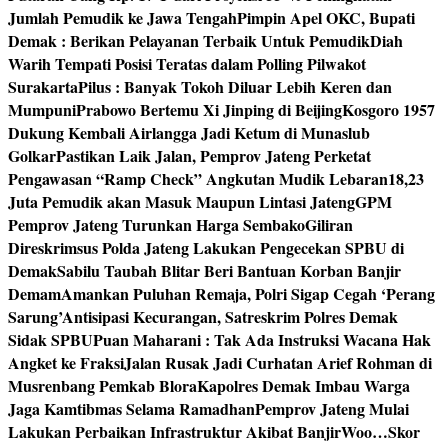
Jumlah Pemudik ke Jawa Tengah
Pimpin Apel OKC, Bupati
Demak : Berikan Pelayanan Terbaik Untuk Pemudik
Diah
Warih Tempati Posisi Teratas dalam Polling Pilwakot
Surakarta
Pilus : Banyak Tokoh Diluar Lebih Keren dan
Mumpuni
Prabowo Bertemu Xi Jinping di Beijing
Kosgoro 1957
Dukung Kembali Airlangga Jadi Ketum di Munaslub
Golkar
Pastikan Laik Jalan, Pemprov Jateng Perketat
Pengawasan “Ramp Check” Angkutan Mudik Lebaran
18,23
Juta Pemudik akan Masuk Maupun Lintasi Jateng
GPM
Pemprov Jateng Turunkan Harga Sembako
Giliran
Direskrimsus Polda Jateng Lakukan Pengecekan SPBU di
Demak
Sabilu Taubah Blitar Beri Bantuan Korban Banjir
Demam
Amankan Puluhan Remaja, Polri Sigap Cegah ‘Perang
Sarung’
Antisipasi Kecurangan, Satreskrim Polres Demak
Sidak SPBU
Puan Maharani : Tak Ada Instruksi Wacana Hak
Angket ke Fraksi
Jalan Rusak Jadi Curhatan Arief Rohman di
Musrenbang Pemkab Blora
Kapolres Demak Imbau Warga
Jaga Kamtibmas Selama Ramadhan
Pemprov Jateng Mulai
Lakukan Perbaikan Infrastruktur Akibat Banjir
Woo…Skor