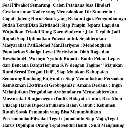
Soal Pilwakot Semarang: Calon Petahana bisa Hindari
Gesekan antar Kader yang Mencalonkan Diri
Sunarmin :
Cagub Jateng Harus Sosok yang Rekam Jejak Pengabdiannya
Sudah Teruji
Dian Kristiandi :Siap Pimpin Jepara Lagi dan
Wujudkan Trisakti Bung Karno
Sudewo : Jika Terpilih Jadi
Bupati Siap Optimalkan Potensi untuk Sejahterakan
Masyarakat Pati
Kolonel Mar.Hariyono : Mendongkrak
Popularitas Salatiga Lewat Pariwisata, Olah Raga dan
Kesehatan
H. Wartoyo Nyabub Bupati : Bantu Petani Lepas
dari Bencana Banjir
Herjuna S.W dengan Tagline “ Majukan
Bumi Serasi Dengan Hati”, Siap Majukan Kabupaten
Semarang
Bambang Pujiyanto : Siap Menuntaskan Persoalan
Kemiskinan Ekstrim di Grobogan
Dr. Amalia Desiana : Ingin
Melanjutkan Pengabdian Ayahandanya Mensejahterakan
Masyarakat Banjarnegara
Taufik Hidayat : Untuk Bisa Maju
Cilacap Harus Dipecah
Yulianto Balon Cabub : Kebumen
Butuh Sosok Pemimpin yang Bisa Menumbuhkan
Perekonomian
Pilwakot Tegal : Jamaludin Siap Maju,Tegal
Harus Dipimpin Orang Tegal Sendiri
Hendi : Sulit Mengusung