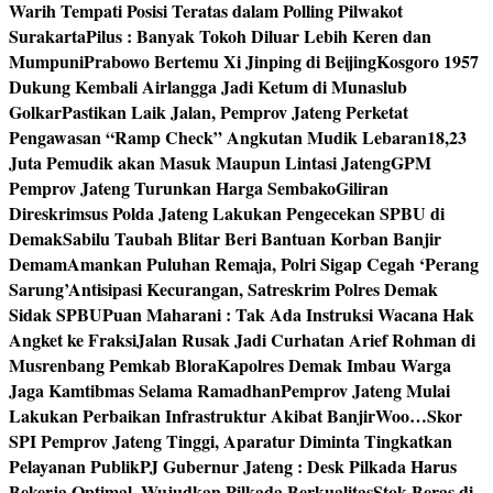
Warih Tempati Posisi Teratas dalam Polling Pilwakot
Surakarta
Pilus : Banyak Tokoh Diluar Lebih Keren dan
Mumpuni
Prabowo Bertemu Xi Jinping di Beijing
Kosgoro 1957
Dukung Kembali Airlangga Jadi Ketum di Munaslub
Golkar
Pastikan Laik Jalan, Pemprov Jateng Perketat
Pengawasan “Ramp Check” Angkutan Mudik Lebaran
18,23
Juta Pemudik akan Masuk Maupun Lintasi Jateng
GPM
Pemprov Jateng Turunkan Harga Sembako
Giliran
Direskrimsus Polda Jateng Lakukan Pengecekan SPBU di
Demak
Sabilu Taubah Blitar Beri Bantuan Korban Banjir
Demam
Amankan Puluhan Remaja, Polri Sigap Cegah ‘Perang
Sarung’
Antisipasi Kecurangan, Satreskrim Polres Demak
Sidak SPBU
Puan Maharani : Tak Ada Instruksi Wacana Hak
Angket ke Fraksi
Jalan Rusak Jadi Curhatan Arief Rohman di
Musrenbang Pemkab Blora
Kapolres Demak Imbau Warga
Jaga Kamtibmas Selama Ramadhan
Pemprov Jateng Mulai
Lakukan Perbaikan Infrastruktur Akibat Banjir
Woo…Skor
SPI Pemprov Jateng Tinggi, Aparatur Diminta Tingkatkan
Pelayanan Publik
PJ Gubernur Jateng : Desk Pilkada Harus
Bekerja Optimal, Wujudkan Pilkada Berkualitas
Stok Beras di