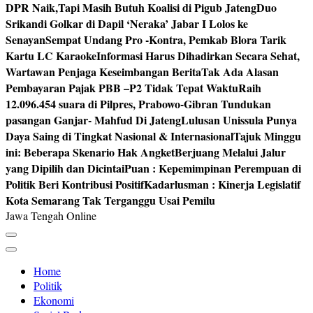
DPR Naik,Tapi Masih Butuh Koalisi di Pigub Jateng
Duo
Srikandi Golkar di Dapil ‘Neraka’ Jabar I Lolos ke
Senayan
Sempat Undang Pro -Kontra, Pemkab Blora Tarik
Kartu LC Karaoke
Informasi Harus Dihadirkan Secara Sehat,
Wartawan Penjaga Keseimbangan Berita
Tak Ada Alasan
Pembayaran Pajak PBB –P2 Tidak Tepat Waktu
Raih
12.096.454 suara di Pilpres, Prabowo-Gibran Tundukan
pasangan Ganjar- Mahfud Di Jateng
Lulusan Unissula Punya
Daya Saing di Tingkat Nasional & Internasional
Tajuk Minggu
ini: Beberapa Skenario Hak Angket
Berjuang Melalui Jalur
yang Dipilih dan Dicintai
Puan : Kepemimpinan Perempuan di
Politik Beri Kontribusi Positif
Kadarlusman : Kinerja Legislatif
Kota Semarang Tak Terganggu Usai Pemilu
Jawa Tengah Online
Home
Politik
Ekonomi