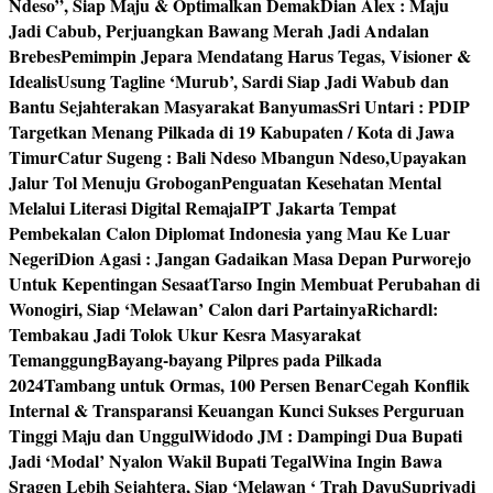
Ndeso”, Siap Maju & Optimalkan Demak
Dian Alex : Maju
Jadi Cabub, Perjuangkan Bawang Merah Jadi Andalan
Brebes
Pemimpin Jepara Mendatang Harus Tegas, Visioner &
Idealis
Usung Tagline ‘Murub’, Sardi Siap Jadi Wabub dan
Bantu Sejahterakan Masyarakat Banyumas
Sri Untari : PDIP
Targetkan Menang Pilkada di 19 Kabupaten / Kota di Jawa
Timur
Catur Sugeng : Bali Ndeso Mbangun Ndeso,Upayakan
Jalur Tol Menuju Grobogan
Penguatan Kesehatan Mental
Melalui Literasi Digital Remaja
IPT Jakarta Tempat
Pembekalan Calon Diplomat Indonesia yang Mau Ke Luar
Negeri
Dion Agasi : Jangan Gadaikan Masa Depan Purworejo
Untuk Kepentingan Sesaat
Tarso Ingin Membuat Perubahan di
Wonogiri, Siap ‘Melawan’ Calon dari Partainya
Richardl:
Tembakau Jadi Tolok Ukur Kesra Masyarakat
Temanggung
Bayang-bayang Pilpres pada Pilkada
2024
Tambang untuk Ormas, 100 Persen Benar
Cegah Konflik
Internal & Transparansi Keuangan Kunci Sukses Perguruan
Tinggi Maju dan Unggul
Widodo JM : Dampingi Dua Bupati
Jadi ‘Modal’ Nyalon Wakil Bupati Tegal
Wina Ingin Bawa
Sragen Lebih Sejahtera, Siap ‘Melawan ‘ Trah Dayu
Supriyadi