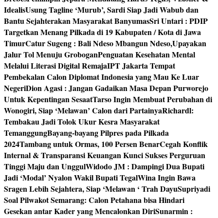
Idealis
Usung Tagline ‘Murub’, Sardi Siap Jadi Wabub dan
Bantu Sejahterakan Masyarakat Banyumas
Sri Untari : PDIP
Targetkan Menang Pilkada di 19 Kabupaten / Kota di Jawa
Timur
Catur Sugeng : Bali Ndeso Mbangun Ndeso,Upayakan
Jalur Tol Menuju Grobogan
Penguatan Kesehatan Mental
Melalui Literasi Digital Remaja
IPT Jakarta Tempat
Pembekalan Calon Diplomat Indonesia yang Mau Ke Luar
Negeri
Dion Agasi : Jangan Gadaikan Masa Depan Purworejo
Untuk Kepentingan Sesaat
Tarso Ingin Membuat Perubahan di
Wonogiri, Siap ‘Melawan’ Calon dari Partainya
Richardl:
Tembakau Jadi Tolok Ukur Kesra Masyarakat
Temanggung
Bayang-bayang Pilpres pada Pilkada
2024
Tambang untuk Ormas, 100 Persen Benar
Cegah Konflik
Internal & Transparansi Keuangan Kunci Sukses Perguruan
Tinggi Maju dan Unggul
Widodo JM : Dampingi Dua Bupati
Jadi ‘Modal’ Nyalon Wakil Bupati Tegal
Wina Ingin Bawa
Sragen Lebih Sejahtera, Siap ‘Melawan ‘ Trah Dayu
Supriyadi
Soal Pilwakot Semarang: Calon Petahana bisa Hindari
Gesekan antar Kader yang Mencalonkan Diri
Sunarmin :