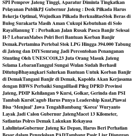
SPI Pemprov Jateng Tinggi, Aparatur Diminta Tingkatkan
Pelayanan Publik
PJ Gubernur Jateng : Desk Pilkada Harus
Bekerja Optimal, Wujudkan Pilkada Berkualitas
Stok Beras di
Bulog Surakarta Masih Aman Cukupi Kebutuhan di Solo
Raya
Hanung T : Perbaikan Jalan Rusak Pasca Banjir Selesai
H-7 Lebaran
Mabes Polri Beri Bantuan Korban Banjir
Demak.
Pertamina Pertebal Stok LPG Hingga 394.000 Tabung
di Jateng dan DIY
Semrang Jadi Percontohan Penanganan
Stunting Oleh UNESCO
18,23 Juta Orang Masuk Jateng
Selama Lebaran
Tanggul Sungai Wulan Sudah Berhasil
Ditutup
Bhayangkari Salurkan Bantuan Untuk Korban Banjir
di Demak
Tangani Banjir di Demak, Kapolda Akan Kerjasama
dengan BBWS Perbaiki Sungai
Hasil Pileg DPRD Provinsi
Jateng, PDIP Kehilangan 9 Kursi, Golkar, Gerinda dan PSI
Tambah Kursi
Cagub Harus Punya Leadership Kuat,Piawai
Bisa ‘Menjual’ Jawa Tengah
Bambang ‘Korea’ Wuryanto
Layak Jadi Calon Gubernur Jateng
Macet 13 Kilometer,
Satlantas Polres Demak Lakukan Rekayasa
Lalulintas
Gubernur Jateng Ke Depan, Harus Beri Perhatian
Besar dalam Pengelolaan PAD
Tambang Pasir Liar Dianggap