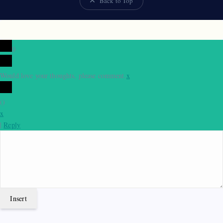
Back to Top
0
Would love your thoughts, please comment.
x
(
)
x
|
Reply
Insert