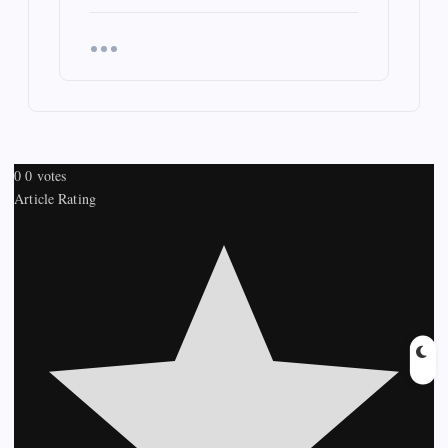
0
0
votes
Article Rating