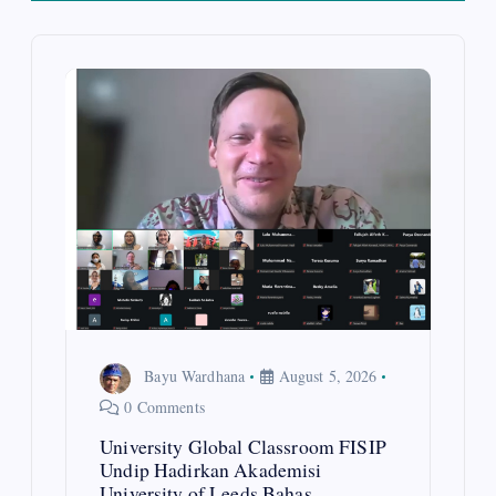
v
i
g
a
t
i
o
Bayu Wardhana
August 5, 2026
n
0 Comments
University Global Classroom FISIP
Undip Hadirkan Akademisi
University of Leeds Bahas