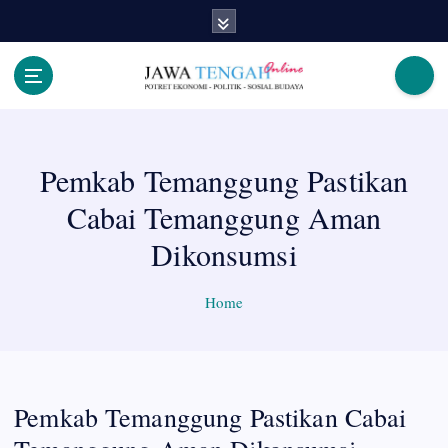
S
k
i
p
Berita Jawa Tengah Terbaru dan Terkini
t
o
c
Pemkab Temanggung Pastikan
o
n
Cabai Temanggung Aman
t
e
Dikonsumsi
n
t
Home
Pemkab Temanggung Pastikan Cabai