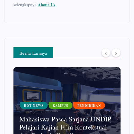
About Us
selengkapnya
.
Berita Lainnya
HOT NEWS
KAMPUS
PENDIDIKAN
Mahasiswa Pasca Sarjana UNDIP
Pelajari Kajian Film Kontekstual