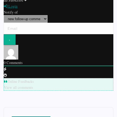
Subscribe
Login
Notify of
0
Comments
Inline Feedbacks
View all comments