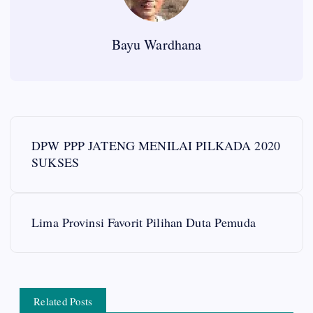
Bayu Wardhana
P
DPW PPP JATENG MENILAI PILKADA 2020
o
SUKSES
s
Lima Provinsi Favorit Pilihan Duta Pemuda
t
n
a
Related Posts