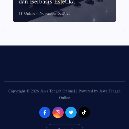
dan Berbasis Estetika
JT Online
November 5, 2025
Copyright © 2026 Jawa Tengah Online] | Powered by Jawa Tengah
Online