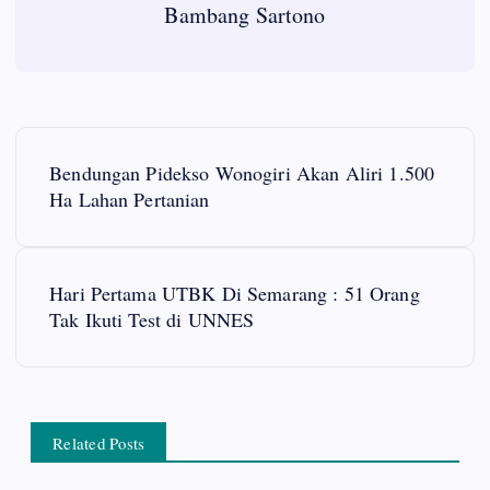
Bambang Sartono
P
Bendungan Pidekso Wonogiri Akan Aliri 1.500
o
Ha Lahan Pertanian
s
Hari Pertama UTBK Di Semarang : 51 Orang
t
Tak Ikuti Test di UNNES
n
a
Related Posts
v