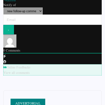
Notify of
0
Comments
Inline Feedbacks
View all comments
ADVERTORIAL