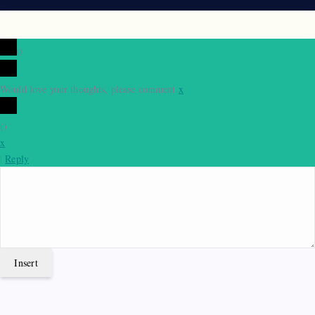
0
Would love your thoughts, please comment.
x
(
)
x
|
Reply
Insert