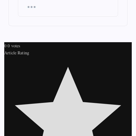
0
0
votes
Article Rating