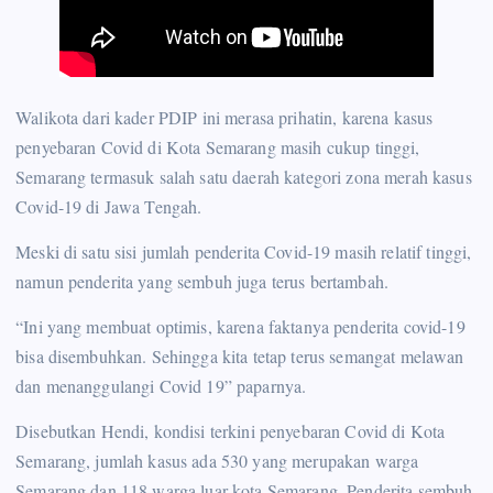
Walikota dari kader PDIP ini merasa prihatin, karena kasus
penyebaran Covid di Kota Semarang masih cukup tinggi,
Semarang termasuk salah satu daerah kategori zona merah kasus
Covid-19 di Jawa Tengah.
Meski di satu sisi jumlah penderita Covid-19 masih relatif tinggi,
namun penderita yang sembuh juga terus bertambah.
“Ini yang membuat optimis, karena faktanya penderita covid-19
bisa disembuhkan. Sehingga kita tetap terus semangat melawan
dan menanggulangi Covid 19” paparnya.
Disebutkan Hendi, kondisi terkini penyebaran Covid di Kota
Semarang, jumlah kasus ada 530 yang merupakan warga
Semarang dan 118 warga luar kota Semarang. Penderita sembuh