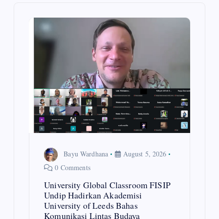
i
g
a
t
i
o
n
Bayu Wardhana
August 5, 2026
0 Comments
University Global Classroom FISIP
Undip Hadirkan Akademisi
University of Leeds Bahas
Komunikasi Lintas Budaya