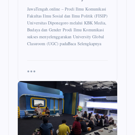
JawaTengah.online – Prodi Ilmu Komunikasi
Fakultas Ilmu Sosial dan Ilmu Politik (FISIP)
Universitas Diponegoro melalui KBK Media,
Budaya dan Gender Prodi Ilmu Komunikasi
sukses menyelenggarakan University Global
Classroom (UGC) padaBaca Selengkapnya