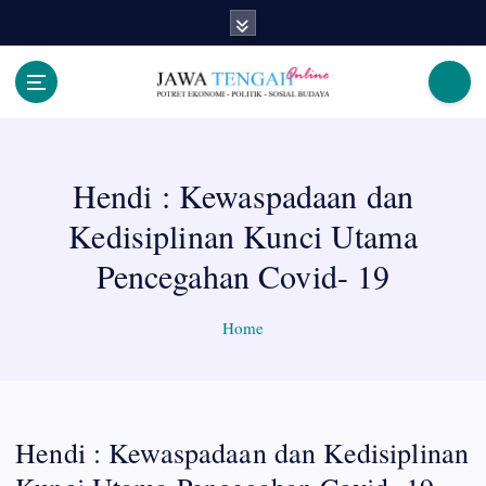
S
k
i
p
Berita Jawa Tengah Terbaru dan Terkini
t
o
c
Hendi : Kewaspadaan dan
o
n
Kedisiplinan Kunci Utama
t
e
Pencegahan Covid- 19
n
t
Home
Hendi : Kewaspadaan dan Kedisiplinan