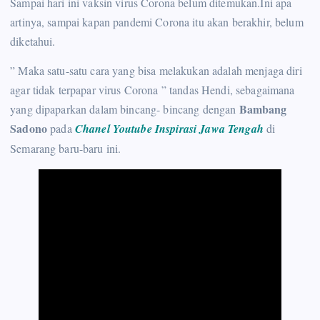
Sampai hari ini vaksin virus Corona belum ditemukan.Ini apa
artinya, sampai kapan pandemi Corona itu akan berakhir, belum
diketahui.
” Maka satu-satu cara yang bisa melakukan adalah menjaga diri
agar tidak terpapar virus Corona ” tandas Hendi, sebagaimana
Bambang
yang dipaparkan dalam bincang- bincang dengan
Sadono
pada
Chanel Youtube Inspirasi Jawa Tengah
di
Semarang baru-baru ini.