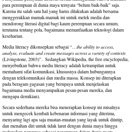
para perempuan di dunia maya ternyata “belum baik-baik” saja.
Karena itu salah satu hal yang harus dilakukan adalah bersama
menggerakkan mamak-mamak ini untuk melek media dan
mendorong literasi digital bagi kaum perempuan secara umum,
terutama tentang pola, bagaimana memanfaatkan teknologi dalam
keseharian.
Media literacy dikonsepkan sebagai “…
the ability to access,
analyse, evaluate and create messages across a variety of contexts
(Livingstone, 2003)”. Sedangkan Wikipedia, the free encyclopedia,
menyebutkan bahwa media literacy adalah ketrampilan untuk
memahami sifat komunikasi, khususnya dalam hubungannya
dengan telekomunikasi dan media massa. Konsep ini diterapkan
pada beragam gagasan yang berupaya untuk menjelaskan
bagaimana media menyampaikan pesan-pesan mereka, dan
mengapa demikian).
Secara sederhana mereka bisa menerapkan konsep ini misalnya
untuk mengecek kembali kebenaran informasi yang diterima,
menyaring lagi apa saja muatan-muatan yang layak untuk diintip,
dan menahan diri untuk tidak larut dengan dunia maya hingga
melupakan perannya sebagai perempuan dalam dunia nyata.