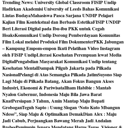
Trending News:
University Global Classroom FISIP Undip
Hadirkan Akademisi University of Leeds Bahas Komunikasi
Lintas Budaya
Mahasiswa Pasca Sarjana UNDIP Pelajari
Kajian Film Kontekstual dan Berbasis Estetika
FISIP UNDIP
Beri Literasi Digital pada Ibu-ibu PKK untuk Cegah
Hoaks
Komunikasi Undip Dorong Pemberdayaan Komunitas
Film Lokal melalui Produksi Film Dokumenter
PKK Jabungan
– Kampung Empom-empon Ikuti Pelatihan Video Instagram
oleh FISIP Undip
Literasi Kesehatan Perempuan lewat Media
Digital
Pengabdian Masyarakat Komunikasi Undip tentang
Kesehatan Mental
Dampak Pilgub Jakarta pada Pilkada
Nasional
Pelangi di Atas Semangka Pilkada Jatim
Suyono Siap
Lagi Maju di Pilkada Batang, Akan Fokus Bangun Akses
Industri, Ekonomi & Pariwisata
Ilham Habibie : Mantab
Nyalon Gubernur, Indonesia Maju Bila Jawa Barat
Kuat
Persiapan 3 Tahun, Amin Mantap Maju Bupati
Grobogan
Teguh Sapto : Usung Slogan ‘Noto Kuto Mbangun
Ndeso”, Siap Maju & Optimalkan Demak
Dian Alex : Maju
Jadi Cabub, Perjuangkan Bawang Merah Jadi Andalan
Brebes
Pemimpin Jepara Mendatang Harus Tegas, Visioner &