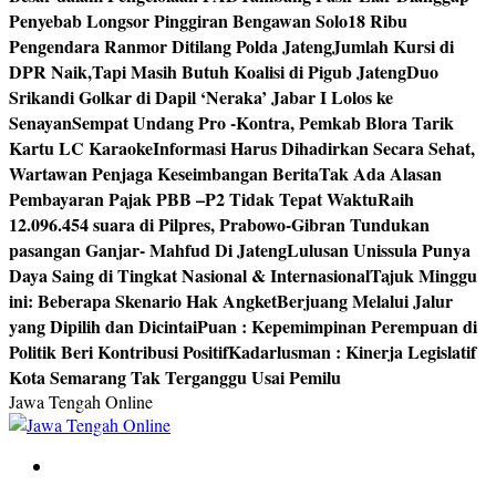
Penyebab Longsor Pinggiran Bengawan Solo
18 Ribu
Pengendara Ranmor Ditilang Polda Jateng
Jumlah Kursi di
DPR Naik,Tapi Masih Butuh Koalisi di Pigub Jateng
Duo
Srikandi Golkar di Dapil ‘Neraka’ Jabar I Lolos ke
Senayan
Sempat Undang Pro -Kontra, Pemkab Blora Tarik
Kartu LC Karaoke
Informasi Harus Dihadirkan Secara Sehat,
Wartawan Penjaga Keseimbangan Berita
Tak Ada Alasan
Pembayaran Pajak PBB –P2 Tidak Tepat Waktu
Raih
12.096.454 suara di Pilpres, Prabowo-Gibran Tundukan
pasangan Ganjar- Mahfud Di Jateng
Lulusan Unissula Punya
Daya Saing di Tingkat Nasional & Internasional
Tajuk Minggu
ini: Beberapa Skenario Hak Angket
Berjuang Melalui Jalur
yang Dipilih dan Dicintai
Puan : Kepemimpinan Perempuan di
Politik Beri Kontribusi Positif
Kadarlusman : Kinerja Legislatif
Kota Semarang Tak Terganggu Usai Pemilu
Jawa Tengah Online
Berita Jawa Tengah Terbaru dan Terkini