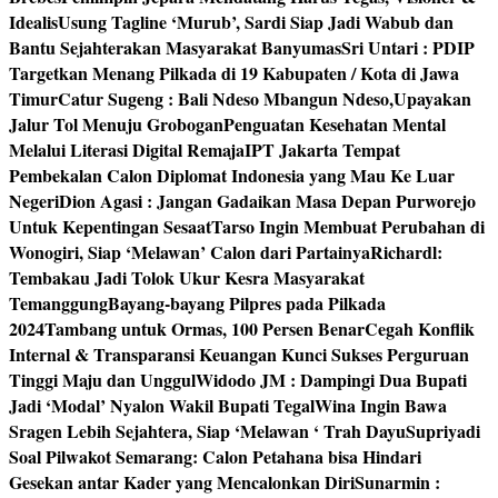
Idealis
Usung Tagline ‘Murub’, Sardi Siap Jadi Wabub dan
Bantu Sejahterakan Masyarakat Banyumas
Sri Untari : PDIP
Targetkan Menang Pilkada di 19 Kabupaten / Kota di Jawa
Timur
Catur Sugeng : Bali Ndeso Mbangun Ndeso,Upayakan
Jalur Tol Menuju Grobogan
Penguatan Kesehatan Mental
Melalui Literasi Digital Remaja
IPT Jakarta Tempat
Pembekalan Calon Diplomat Indonesia yang Mau Ke Luar
Negeri
Dion Agasi : Jangan Gadaikan Masa Depan Purworejo
Untuk Kepentingan Sesaat
Tarso Ingin Membuat Perubahan di
Wonogiri, Siap ‘Melawan’ Calon dari Partainya
Richardl:
Tembakau Jadi Tolok Ukur Kesra Masyarakat
Temanggung
Bayang-bayang Pilpres pada Pilkada
2024
Tambang untuk Ormas, 100 Persen Benar
Cegah Konflik
Internal & Transparansi Keuangan Kunci Sukses Perguruan
Tinggi Maju dan Unggul
Widodo JM : Dampingi Dua Bupati
Jadi ‘Modal’ Nyalon Wakil Bupati Tegal
Wina Ingin Bawa
Sragen Lebih Sejahtera, Siap ‘Melawan ‘ Trah Dayu
Supriyadi
Soal Pilwakot Semarang: Calon Petahana bisa Hindari
Gesekan antar Kader yang Mencalonkan Diri
Sunarmin :