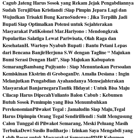
Cagub Jateng Harus Sosok yang Rekam Jejak Pengabdiannya
Sudah Teruji
Dian Kristiandi :Siap Pimpin Jepara Lagi dan
Wujudkan Trisakti Bung Karno
Sudewo : Jika Terpilih Jadi
Bupati Siap Optimalkan Potensi untuk Sejahterakan
Masyarakat Pati
Kolonel Mar.Hariyono : Mendongkrak
Popularitas Salatiga Lewat Pariwisata, Olah Raga dan
Kesehatan
H. Wartoyo Nyabub Bupati : Bantu Petani Lepas
dari Bencana Banjir
Herjuna S.W dengan Tagline “ Majukan
Bumi Serasi Dengan Hati”, Siap Majukan Kabupaten
Semarang
Bambang Pujiyanto : Siap Menuntaskan Persoalan
Kemiskinan Ekstrim di Grobogan
Dr. Amalia Desiana : Ingin
Melanjutkan Pengabdian Ayahandanya Mensejahterakan
Masyarakat Banjarnegara
Taufik Hidayat : Untuk Bisa Maju
Cilacap Harus Dipecah
Yulianto Balon Cabub : Kebumen
Butuh Sosok Pemimpin yang Bisa Menumbuhkan
Perekonomian
Pilwakot Tegal : Jamaludin Siap Maju,Tegal
Harus Dipimpin Orang Tegal Sendiri
Hendi : Sulit Mengusung
Calon Tunggal di Pilwakot Semarang, Meski Peluang Masih
Terbuka
Dewi Susilo Budiharjo : Izinkan Saya Mengabdi yang
Lebih Besar untuk Masyarakat Semarang
PDIP Kebumen