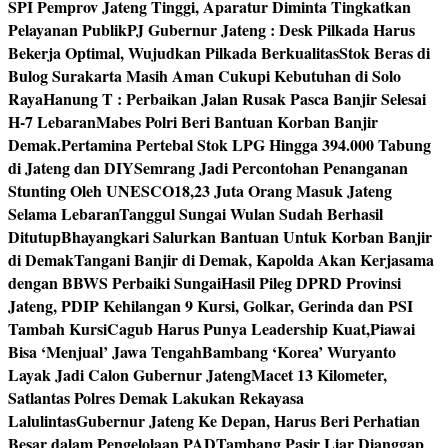
SPI Pemprov Jateng Tinggi, Aparatur Diminta Tingkatkan
Pelayanan Publik
PJ Gubernur Jateng : Desk Pilkada Harus
Bekerja Optimal, Wujudkan Pilkada Berkualitas
Stok Beras di
Bulog Surakarta Masih Aman Cukupi Kebutuhan di Solo
Raya
Hanung T : Perbaikan Jalan Rusak Pasca Banjir Selesai
H-7 Lebaran
Mabes Polri Beri Bantuan Korban Banjir
Demak.
Pertamina Pertebal Stok LPG Hingga 394.000 Tabung
di Jateng dan DIY
Semrang Jadi Percontohan Penanganan
Stunting Oleh UNESCO
18,23 Juta Orang Masuk Jateng
Selama Lebaran
Tanggul Sungai Wulan Sudah Berhasil
Ditutup
Bhayangkari Salurkan Bantuan Untuk Korban Banjir
di Demak
Tangani Banjir di Demak, Kapolda Akan Kerjasama
dengan BBWS Perbaiki Sungai
Hasil Pileg DPRD Provinsi
Jateng, PDIP Kehilangan 9 Kursi, Golkar, Gerinda dan PSI
Tambah Kursi
Cagub Harus Punya Leadership Kuat,Piawai
Bisa ‘Menjual’ Jawa Tengah
Bambang ‘Korea’ Wuryanto
Layak Jadi Calon Gubernur Jateng
Macet 13 Kilometer,
Satlantas Polres Demak Lakukan Rekayasa
Lalulintas
Gubernur Jateng Ke Depan, Harus Beri Perhatian
Besar dalam Pengelolaan PAD
Tambang Pasir Liar Dianggap