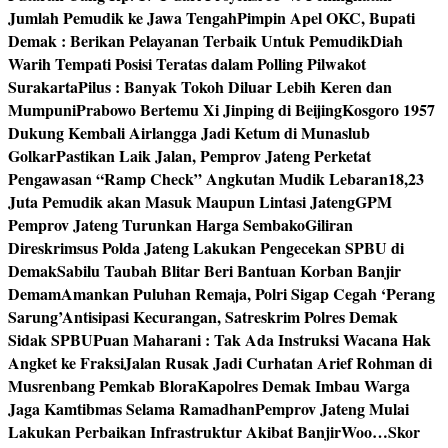
Jumlah Pemudik ke Jawa Tengah
Pimpin Apel OKC, Bupati
Demak : Berikan Pelayanan Terbaik Untuk Pemudik
Diah
Warih Tempati Posisi Teratas dalam Polling Pilwakot
Surakarta
Pilus : Banyak Tokoh Diluar Lebih Keren dan
Mumpuni
Prabowo Bertemu Xi Jinping di Beijing
Kosgoro 1957
Dukung Kembali Airlangga Jadi Ketum di Munaslub
Golkar
Pastikan Laik Jalan, Pemprov Jateng Perketat
Pengawasan “Ramp Check” Angkutan Mudik Lebaran
18,23
Juta Pemudik akan Masuk Maupun Lintasi Jateng
GPM
Pemprov Jateng Turunkan Harga Sembako
Giliran
Direskrimsus Polda Jateng Lakukan Pengecekan SPBU di
Demak
Sabilu Taubah Blitar Beri Bantuan Korban Banjir
Demam
Amankan Puluhan Remaja, Polri Sigap Cegah ‘Perang
Sarung’
Antisipasi Kecurangan, Satreskrim Polres Demak
Sidak SPBU
Puan Maharani : Tak Ada Instruksi Wacana Hak
Angket ke Fraksi
Jalan Rusak Jadi Curhatan Arief Rohman di
Musrenbang Pemkab Blora
Kapolres Demak Imbau Warga
Jaga Kamtibmas Selama Ramadhan
Pemprov Jateng Mulai
Lakukan Perbaikan Infrastruktur Akibat Banjir
Woo…Skor