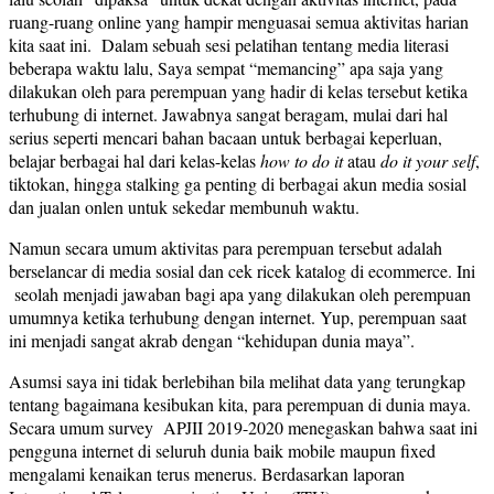
ruang-ruang online yang hampir menguasai semua aktivitas harian
kita saat ini. Dalam sebuah sesi pelatihan tentang media literasi
beberapa waktu lalu, Saya sempat “memancing” apa saja yang
dilakukan oleh para perempuan yang hadir di kelas tersebut ketika
terhubung di internet. Jawabnya sangat beragam, mulai dari hal
serius seperti mencari bahan bacaan untuk berbagai keperluan,
belajar berbagai hal dari kelas-kelas
how to do it
atau
do it your self
,
tiktokan, hingga stalking ga penting di berbagai akun media sosial
dan jualan onlen untuk sekedar membunuh waktu.
Namun secara umum aktivitas para perempuan tersebut adalah
berselancar di media sosial dan cek ricek katalog di ecommerce. Ini
seolah menjadi jawaban bagi apa yang dilakukan oleh perempuan
umumnya ketika terhubung dengan internet. Yup, perempuan saat
ini menjadi sangat akrab dengan “kehidupan dunia maya”.
Asumsi saya ini tidak berlebihan bila melihat data yang terungkap
tentang bagaimana kesibukan kita, para perempuan di dunia maya.
Secara umum survey APJII 2019-2020 menegaskan bahwa saat ini
pengguna internet di seluruh dunia baik mobile maupun fixed
mengalami kenaikan terus menerus. Berdasarkan laporan