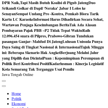
DPR Naik,Tapi Masih Butuh Koalisi di Pigub Jateng
Duo
Srikandi Golkar di Dapil ‘Neraka’ Jabar I Lolos ke
Senayan
Sempat Undang Pro -Kontra, Pemkab Blora Tarik
Kartu LC Karaoke
Informasi Harus Dihadirkan Secara Sehat,
Wartawan Penjaga Keseimbangan Berita
Tak Ada Alasan
Pembayaran Pajak PBB –P2 Tidak Tepat Waktu
Raih
12.096.454 suara di Pilpres, Prabowo-Gibran Tundukan
pasangan Ganjar- Mahfud Di Jateng
Lulusan Unissula Punya
Daya Saing di Tingkat Nasional & Internasional
Tajuk Minggu
ini: Beberapa Skenario Hak Angket
Berjuang Melalui Jalur
yang Dipilih dan Dicintai
Puan : Kepemimpinan Perempuan di
Politik Beri Kontribusi Positif
Kadarlusman : Kinerja Legislatif
Kota Semarang Tak Terganggu Usai Pemilu
Jawa Tengah Online
Home
Politik
Ekonomi