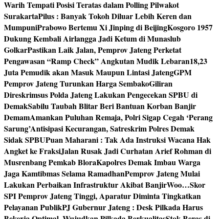
Warih Tempati Posisi Teratas dalam Polling Pilwakot
Surakarta
Pilus : Banyak Tokoh Diluar Lebih Keren dan
Mumpuni
Prabowo Bertemu Xi Jinping di Beijing
Kosgoro 1957
Dukung Kembali Airlangga Jadi Ketum di Munaslub
Golkar
Pastikan Laik Jalan, Pemprov Jateng Perketat
Pengawasan “Ramp Check” Angkutan Mudik Lebaran
18,23
Juta Pemudik akan Masuk Maupun Lintasi Jateng
GPM
Pemprov Jateng Turunkan Harga Sembako
Giliran
Direskrimsus Polda Jateng Lakukan Pengecekan SPBU di
Demak
Sabilu Taubah Blitar Beri Bantuan Korban Banjir
Demam
Amankan Puluhan Remaja, Polri Sigap Cegah ‘Perang
Sarung’
Antisipasi Kecurangan, Satreskrim Polres Demak
Sidak SPBU
Puan Maharani : Tak Ada Instruksi Wacana Hak
Angket ke Fraksi
Jalan Rusak Jadi Curhatan Arief Rohman di
Musrenbang Pemkab Blora
Kapolres Demak Imbau Warga
Jaga Kamtibmas Selama Ramadhan
Pemprov Jateng Mulai
Lakukan Perbaikan Infrastruktur Akibat Banjir
Woo…Skor
SPI Pemprov Jateng Tinggi, Aparatur Diminta Tingkatkan
Pelayanan Publik
PJ Gubernur Jateng : Desk Pilkada Harus
Bekerja Optimal, Wujudkan Pilkada Berkualitas
Stok Beras di