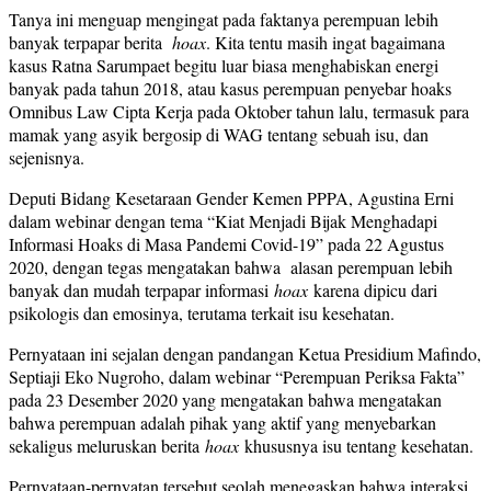
Tanya ini menguap mengingat pada faktanya perempuan lebih
banyak terpapar berita
hoax
. Kita tentu masih ingat bagaimana
kasus Ratna Sarumpaet begitu luar biasa menghabiskan energi
banyak pada tahun 2018, atau kasus perempuan penyebar hoaks
Omnibus Law Cipta Kerja pada Oktober tahun lalu, termasuk para
mamak yang asyik bergosip di WAG tentang sebuah isu, dan
sejenisnya.
Deputi Bidang Kesetaraan Gender Kemen PPPA, Agustina Erni
dalam webinar dengan tema “Kiat Menjadi Bijak Menghadapi
Informasi Hoaks di Masa Pandemi Covid-19” pada 22 Agustus
2020, dengan tegas mengatakan bahwa alasan perempuan lebih
banyak dan mudah terpapar informasi
hoax
karena dipicu dari
psikologis dan emosinya, terutama terkait isu kesehatan.
Pernyataan ini sejalan dengan pandangan Ketua Presidium Mafindo,
Septiaji Eko Nugroho, dalam webinar “Perempuan Periksa Fakta”
pada 23 Desember 2020 yang mengatakan bahwa mengatakan
bahwa perempuan adalah pihak yang aktif yang menyebarkan
sekaligus meluruskan berita
hoax
khususnya isu tentang kesehatan.
Pernyataan-pernyatan tersebut seolah menegaskan bahwa interaksi