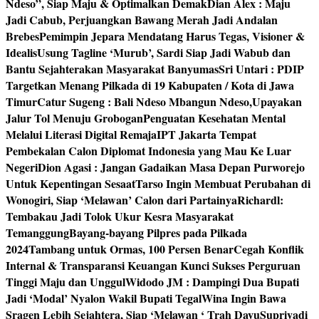
Ndeso”, Siap Maju & Optimalkan Demak
Dian Alex : Maju
Jadi Cabub, Perjuangkan Bawang Merah Jadi Andalan
Brebes
Pemimpin Jepara Mendatang Harus Tegas, Visioner &
Idealis
Usung Tagline ‘Murub’, Sardi Siap Jadi Wabub dan
Bantu Sejahterakan Masyarakat Banyumas
Sri Untari : PDIP
Targetkan Menang Pilkada di 19 Kabupaten / Kota di Jawa
Timur
Catur Sugeng : Bali Ndeso Mbangun Ndeso,Upayakan
Jalur Tol Menuju Grobogan
Penguatan Kesehatan Mental
Melalui Literasi Digital Remaja
IPT Jakarta Tempat
Pembekalan Calon Diplomat Indonesia yang Mau Ke Luar
Negeri
Dion Agasi : Jangan Gadaikan Masa Depan Purworejo
Untuk Kepentingan Sesaat
Tarso Ingin Membuat Perubahan di
Wonogiri, Siap ‘Melawan’ Calon dari Partainya
Richardl:
Tembakau Jadi Tolok Ukur Kesra Masyarakat
Temanggung
Bayang-bayang Pilpres pada Pilkada
2024
Tambang untuk Ormas, 100 Persen Benar
Cegah Konflik
Internal & Transparansi Keuangan Kunci Sukses Perguruan
Tinggi Maju dan Unggul
Widodo JM : Dampingi Dua Bupati
Jadi ‘Modal’ Nyalon Wakil Bupati Tegal
Wina Ingin Bawa
Sragen Lebih Sejahtera, Siap ‘Melawan ‘ Trah Dayu
Supriyadi