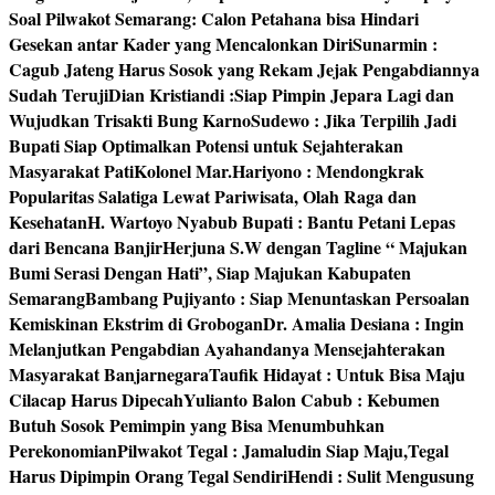
Soal Pilwakot Semarang: Calon Petahana bisa Hindari
Gesekan antar Kader yang Mencalonkan Diri
Sunarmin :
Cagub Jateng Harus Sosok yang Rekam Jejak Pengabdiannya
Sudah Teruji
Dian Kristiandi :Siap Pimpin Jepara Lagi dan
Wujudkan Trisakti Bung Karno
Sudewo : Jika Terpilih Jadi
Bupati Siap Optimalkan Potensi untuk Sejahterakan
Masyarakat Pati
Kolonel Mar.Hariyono : Mendongkrak
Popularitas Salatiga Lewat Pariwisata, Olah Raga dan
Kesehatan
H. Wartoyo Nyabub Bupati : Bantu Petani Lepas
dari Bencana Banjir
Herjuna S.W dengan Tagline “ Majukan
Bumi Serasi Dengan Hati”, Siap Majukan Kabupaten
Semarang
Bambang Pujiyanto : Siap Menuntaskan Persoalan
Kemiskinan Ekstrim di Grobogan
Dr. Amalia Desiana : Ingin
Melanjutkan Pengabdian Ayahandanya Mensejahterakan
Masyarakat Banjarnegara
Taufik Hidayat : Untuk Bisa Maju
Cilacap Harus Dipecah
Yulianto Balon Cabub : Kebumen
Butuh Sosok Pemimpin yang Bisa Menumbuhkan
Perekonomian
Pilwakot Tegal : Jamaludin Siap Maju,Tegal
Harus Dipimpin Orang Tegal Sendiri
Hendi : Sulit Mengusung