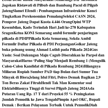
Jagokan Ristawati di Pilbub dan Bambang Pacul di Pilgub
Jateng
Slamet Efendi : Pembangunan Infrastruktur Kunci
Tingkatkan Perekonomian Pemalang
Seleksi CASN 2024,
Pemprov Jateng Dapat Kuota 4.446 Orang
Opini WTP
Kesembilan, Kado Terindah Hari Jadi ke-278 Kabupaten
Sragen
Ketua KONI Semarang ambil formulir penjaringan
pilkada di PDIP
Pilkada Kota Semarang, Sekda Ambil
Formulir Daftar Pilkada di PDI Perjuangan
Golkar Jateng
buka peluang usung Ahmad Luthfi pada Pilkada 2024
Gus
Yasin: Soal Dukungan Maju Cagub Diserahkan ke Parpol dan
Masyarakat
Harno ‘Paling Siap’Menjadi Rembang 1 (Mengulik
Calon-Calon Kandidat di Pilkada Rembang 2024)
Hilangnya
Miliaran Rupiah Sumber PAD tiap Bulan dari Sumur Tua
Minyak di Blora
Jelang Idul Fitri, Polres Demak Bagikan 2,9
Ton Beras Zakat Fitrah
Hendi Tak Mau Komentar soal
Elektabilitasnya Tinggi di Survei Pilgub Jateng 2024
Ada
Putaran Uang Rp. 17 T dari Proyeksi 55 % Peningkatan
Jumlah Pemudik ke Jawa Tengah
Pimpin Apel OKC, Bupati
Demak : Berikan Pelayanan Terbaik Untuk Pemudik
Diah