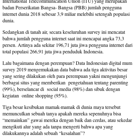
International Telecommunication Union (ITU) yang merupakan
badan Perserikatan Bangsa- Bangsa (PBB) jumlah pengguna
internet dunia 2018 sebesar 3,9 miliar melebihi setengah populasi
dunia.
Sedangkan di tanah air, secara keseluruhan survey ini mencatat
bahwa jumlah pengguna internet saat ini mencapai angka 73,3
persen. Artinya ada sekitar 196,71 juta jiwa pengguna internet dari
total populasi 266,91 juta jiwa penduduk Indonesia.
Lalu bagaimana dengan perempuan? Data Indonesian digital mum
survey 2019 mengemukakan data bahwa ada tiga aktivitas besar
yang sering dilakukan oleh para perempuan yakni mengunjungi
berbagai situs yang memberikan pengetahuan tentang parenting
(99%), berselancar di social media (98%) dan sibuk dengan
kegiatan online shopping (95%).
Tiga besar kesibukan mamak-mamak di dunia maya tersebut
memunculkan sebuah tanya apakah mereka sepenuhnya bisa
“memainkan” gawai mereka dengan baik dan cerdas, atau sekedar
mengikuti alur yang ada tanpa mengerti bahwa apa yang
dilakukannya adalah sebuah “kesalahan”?