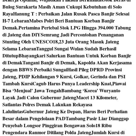
Bulog Surakarta Masih Aman Cukupi Kebutuhan di Solo
Raya
Hanung T : Perbaikan Jalan Rusak Pasca Banjir Selesai
H-7 Lebaran
Mabes Polri Beri Bantuan Korban Banjir
Demak.
Pertamina Pertebal Stok LPG Hingga 394.000 Tabung
di Jateng dan DIY
Semrang Jadi Percontohan Penanganan
Stunting Oleh UNESCO
18,23 Juta Orang Masuk Jateng
Selama Lebaran
Tanggul Sungai Wulan Sudah Berhasil
Ditutup
Bhayangkari Salurkan Bantuan Untuk Korban Banjir
di Demak
Tangani Banjir di Demak, Kapolda Akan Kerjasama
dengan BBWS Perbaiki Sungai
Hasil Pileg DPRD Provinsi
Jateng, PDIP Kehilangan 9 Kursi, Golkar, Gerinda dan PSI
Tambah Kursi
Cagub Harus Punya Leadership Kuat,Piawai
Bisa ‘Menjual’ Jawa Tengah
Bambang ‘Korea’ Wuryanto
Layak Jadi Calon Gubernur Jateng
Macet 13 Kilometer,
Satlantas Polres Demak Lakukan Rekayasa
Lalulintas
Gubernur Jateng Ke Depan, Harus Beri Perhatian
Besar dalam Pengelolaan PAD
Tambang Pasir Liar Dianggap
Penyebab Longsor Pinggiran Bengawan Solo
18 Ribu
Pengendara Ranmor Ditilang Polda Jateng
Jumlah Kursi di