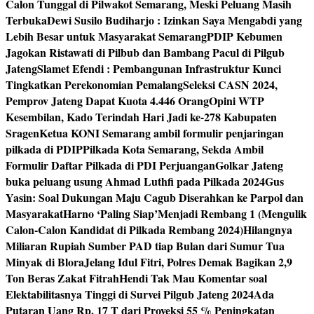
Calon Tunggal di Pilwakot Semarang, Meski Peluang Masih
Terbuka
Dewi Susilo Budiharjo : Izinkan Saya Mengabdi yang
Lebih Besar untuk Masyarakat Semarang
PDIP Kebumen
Jagokan Ristawati di Pilbub dan Bambang Pacul di Pilgub
Jateng
Slamet Efendi : Pembangunan Infrastruktur Kunci
Tingkatkan Perekonomian Pemalang
Seleksi CASN 2024,
Pemprov Jateng Dapat Kuota 4.446 Orang
Opini WTP
Kesembilan, Kado Terindah Hari Jadi ke-278 Kabupaten
Sragen
Ketua KONI Semarang ambil formulir penjaringan
pilkada di PDIP
Pilkada Kota Semarang, Sekda Ambil
Formulir Daftar Pilkada di PDI Perjuangan
Golkar Jateng
buka peluang usung Ahmad Luthfi pada Pilkada 2024
Gus
Yasin: Soal Dukungan Maju Cagub Diserahkan ke Parpol dan
Masyarakat
Harno ‘Paling Siap’Menjadi Rembang 1 (Mengulik
Calon-Calon Kandidat di Pilkada Rembang 2024)
Hilangnya
Miliaran Rupiah Sumber PAD tiap Bulan dari Sumur Tua
Minyak di Blora
Jelang Idul Fitri, Polres Demak Bagikan 2,9
Ton Beras Zakat Fitrah
Hendi Tak Mau Komentar soal
Elektabilitasnya Tinggi di Survei Pilgub Jateng 2024
Ada
Putaran Uang Rp. 17 T dari Proyeksi 55 % Peningkatan