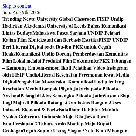
Skip to content
Sun. Aug 9th, 2026
Trending News:
University Global Classroom FISIP Undip
Hadirkan Akademisi University of Leeds Bahas Komunikasi
Lintas Budaya
Mahasiswa Pasca Sarjana UNDIP Pelajari
Kajian Film Kontekstual dan Berbasis Estetika
FISIP UNDIP
Beri Literasi Digital pada Ibu-ibu PKK untuk Cegah
Hoaks
Komunikasi Undip Dorong Pemberdayaan Komunitas
Film Lokal melalui Produksi Film Dokumenter
PKK Jabungan
– Kampung Empom-empon Ikuti Pelatihan Video Instagram
oleh FISIP Undip
Literasi Kesehatan Perempuan lewat Media
Digital
Pengabdian Masyarakat Komunikasi Undip tentang
Kesehatan Mental
Dampak Pilgub Jakarta pada Pilkada
Nasional
Pelangi di Atas Semangka Pilkada Jatim
Suyono Siap
Lagi Maju di Pilkada Batang, Akan Fokus Bangun Akses
Industri, Ekonomi & Pariwisata
Ilham Habibie : Mantab
Nyalon Gubernur, Indonesia Maju Bila Jawa Barat
Kuat
Persiapan 3 Tahun, Amin Mantap Maju Bupati
Grobogan
Teguh Sapto : Usung Slogan ‘Noto Kuto Mbangun