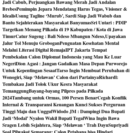
Jadi Cabub, Perjuangkan Bawang Merah Jadi Andalan
Brebes
Pemimpin Jepara Mendatang Harus Tegas, Visioner &
Idealis
Usung Tagline ‘Murub’, Sardi Siap Jadi Wabub dan
Bantu Sejahterakan Masyarakat Banyumas
Sri Untari : PDIP
Targetkan Menang Pilkada di 19 Kabupaten / Kota di Jawa
Timur
Catur Sugeng : Bali Ndeso Mbangun Ndeso,Upayakan
Jalur Tol Menuju Grobogan
Penguatan Kesehatan Mental
Melalui Literasi Digital Remaja
IPT Jakarta Tempat
Pembekalan Calon Diplomat Indonesia yang Mau Ke Luar
Negeri
Dion Agasi : Jangan Gadaikan Masa Depan Purworejo
Untuk Kepentingan Sesaat
Tarso Ingin Membuat Perubahan di
Wonogiri, Siap ‘Melawan’ Calon dari Partainya
Richardl:
Tembakau Jadi Tolok Ukur Kesra Masyarakat
Temanggung
Bayang-bayang Pilpres pada Pilkada
2024
Tambang untuk Ormas, 100 Persen Benar
Cegah Konflik
Internal & Transparansi Keuangan Kunci Sukses Perguruan
Tinggi Maju dan Unggul
Widodo JM : Dampingi Dua Bupati
Jadi ‘Modal’ Nyalon Wakil Bupati Tegal
Wina Ingin Bawa
Sragen Lebih Sejahtera, Siap ‘Melawan ‘ Trah Dayu
Supriyadi
Soal Pilwakot Semarang: Calon Petahana bisa Hindari