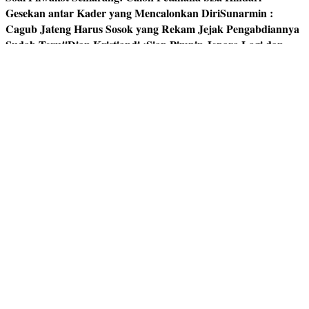
Gesekan antar Kader yang Mencalonkan Diri
Sunarmin :
Cagub Jateng Harus Sosok yang Rekam Jejak Pengabdiannya
Sudah Teruji
Dian Kristiandi :Siap Pimpin Jepara Lagi dan
Wujudkan Trisakti Bung Karno
Sudewo : Jika Terpilih Jadi
Bupati Siap Optimalkan Potensi untuk Sejahterakan
Masyarakat Pati
Kolonel Mar.Hariyono : Mendongkrak
Popularitas Salatiga Lewat Pariwisata, Olah Raga dan
Kesehatan
H. Wartoyo Nyabub Bupati : Bantu Petani Lepas
dari Bencana Banjir
Herjuna S.W dengan Tagline “ Majukan
Bumi Serasi Dengan Hati”, Siap Majukan Kabupaten
Semarang
Bambang Pujiyanto : Siap Menuntaskan Persoalan
Kemiskinan Ekstrim di Grobogan
Dr. Amalia Desiana : Ingin
Melanjutkan Pengabdian Ayahandanya Mensejahterakan
Masyarakat Banjarnegara
Taufik Hidayat : Untuk Bisa Maju
Cilacap Harus Dipecah
Yulianto Balon Cabub : Kebumen
Butuh Sosok Pemimpin yang Bisa Menumbuhkan
Perekonomian
Pilwakot Tegal : Jamaludin Siap Maju,Tegal
Harus Dipimpin Orang Tegal Sendiri
Hendi : Sulit Mengusung
Calon Tunggal di Pilwakot Semarang, Meski Peluang Masih