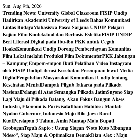
Skip
Sun. Aug 9th, 2026
to
Trending News:
University Global Classroom FISIP Undip
content
Hadirkan Akademisi University of Leeds Bahas Komunikasi
Lintas Budaya
Mahasiswa Pasca Sarjana UNDIP Pelajari
Kajian Film Kontekstual dan Berbasis Estetika
FISIP UNDIP
Beri Literasi Digital pada Ibu-ibu PKK untuk Cegah
Hoaks
Komunikasi Undip Dorong Pemberdayaan Komunitas
Film Lokal melalui Produksi Film Dokumenter
PKK Jabungan
– Kampung Empom-empon Ikuti Pelatihan Video Instagram
oleh FISIP Undip
Literasi Kesehatan Perempuan lewat Media
Digital
Pengabdian Masyarakat Komunikasi Undip tentang
Kesehatan Mental
Dampak Pilgub Jakarta pada Pilkada
Nasional
Pelangi di Atas Semangka Pilkada Jatim
Suyono Siap
Lagi Maju di Pilkada Batang, Akan Fokus Bangun Akses
Industri, Ekonomi & Pariwisata
Ilham Habibie : Mantab
Nyalon Gubernur, Indonesia Maju Bila Jawa Barat
Kuat
Persiapan 3 Tahun, Amin Mantap Maju Bupati
Grobogan
Teguh Sapto : Usung Slogan ‘Noto Kuto Mbangun
Ndeso”, Siap Maju & Optimalkan Demak
Dian Alex : Maju