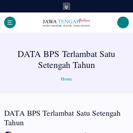
S
k
i
p
Berita Jawa Tengah Terbaru dan Terkini
t
o
c
DATA BPS Terlambat Satu
o
n
Setengah Tahun
t
e
n
Home
t
DATA BPS Terlambat Satu Setengah
Tahun