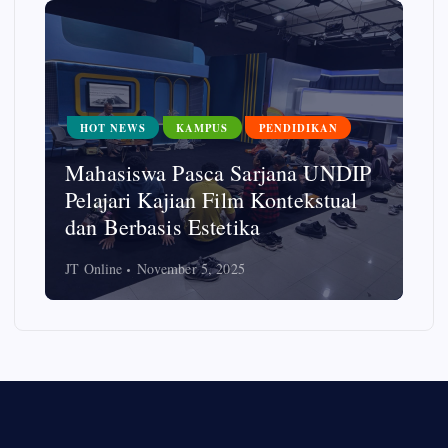
HOT NEWS
UMKM
FISIP UNDIP Beri Literasi Digital
pada Ibu-ibu PKK untuk Cegah
Hoaks
JT Online
October 7, 2025