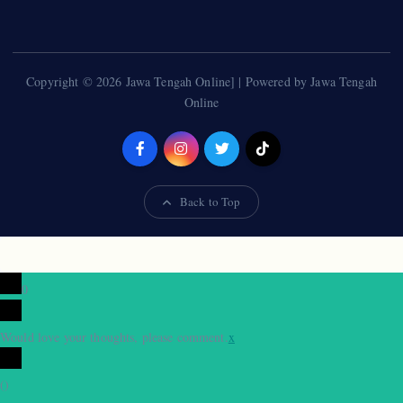
Copyright © 2026 Jawa Tengah Online] | Powered by Jawa Tengah
Online
Back to Top
0
Would love your thoughts, please comment.
x
(
)