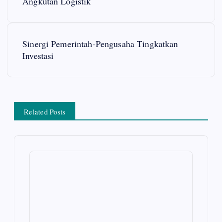
o
Angkutan Logistik
s
Sinergi Pemerintah-Pengusaha Tingkatkan
t
Investasi
n
a
Related Posts
v
i
g
a