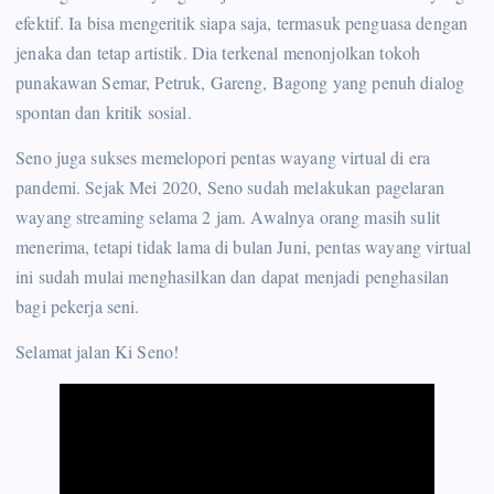
efektif. Ia bisa mengeritik siapa saja, termasuk penguasa dengan
jenaka dan tetap artistik. Dia terkenal menonjolkan tokoh
punakawan Semar, Petruk, Gareng, Bagong yang penuh dialog
spontan dan kritik sosial.
Seno juga sukses memelopori pentas wayang virtual di era
pandemi. Sejak Mei 2020, Seno sudah melakukan pagelaran
wayang streaming selama 2 jam. Awalnya orang masih sulit
menerima, tetapi tidak lama di bulan Juni, pentas wayang virtual
ini sudah mulai menghasilkan dan dapat menjadi penghasilan
bagi pekerja seni.
Selamat jalan Ki Seno!