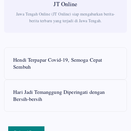
JT Online
Jawa Tengah Online (JT Online) siap mengabarkan berita-
berita terbaru yang terjadi di Jawa Tengah.
P
Hendi Terpapar Covid-19, Semoga Cepat
o
Sembuh
s
Hari Jadi Temanggung Diperingati dengan
t
Bersih-bersih
n
a