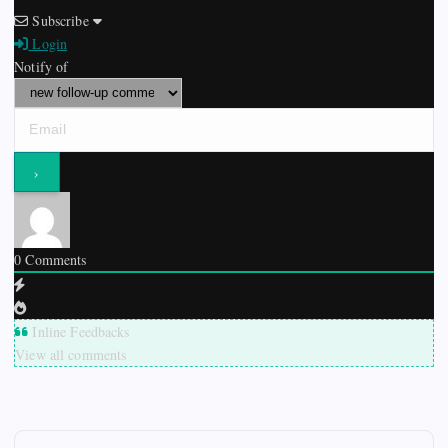
Subscribe
Login
Notify of
0
Comments
Inline Feedbacks
View all comments