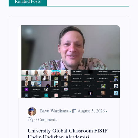
Related Posts
v
i
g
a
t
i
o
n
Bayu Wardhana
August 5, 2026
0 Comments
University Global Classroom FISIP
Undip Hadirkan Akademisi