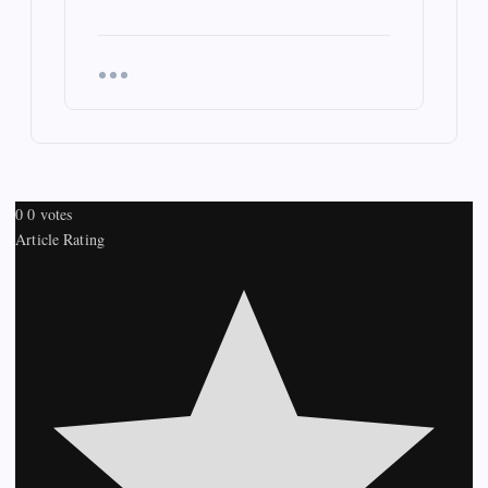
0
0
votes
Article Rating