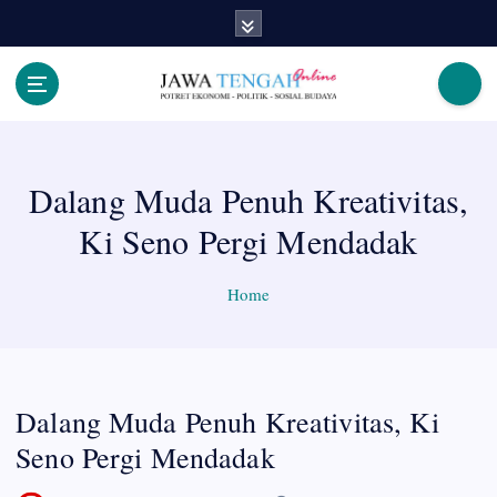
S
k
i
p
Berita Jawa Tengah Terbaru dan Terkini
t
o
c
Dalang Muda Penuh Kreativitas,
o
n
Ki Seno Pergi Mendadak
t
e
n
Home
t
Dalang Muda Penuh Kreativitas, Ki
Seno Pergi Mendadak