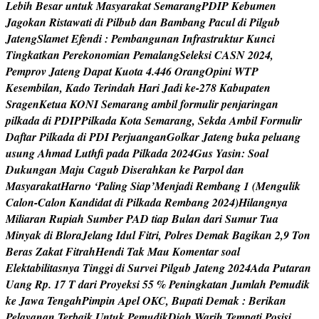
L
e
b
i
h
B
e
s
a
r
u
n
t
u
k
M
a
s
y
a
r
a
k
a
t
S
e
m
a
r
a
n
g
P
D
I
P
K
e
b
u
m
e
n
J
a
g
o
k
a
n
R
i
s
t
a
w
a
t
i
d
i
P
i
l
b
u
b
d
a
n
B
a
m
b
a
n
g
P
a
c
u
l
d
i
P
i
l
g
u
b
J
a
t
e
n
g
S
l
a
m
e
t
E
f
e
n
d
i
:
P
e
m
b
a
n
g
u
n
a
n
I
n
f
r
a
s
t
r
u
k
t
u
r
K
u
n
c
i
T
i
n
g
k
a
t
k
a
n
P
e
r
e
k
o
n
o
m
i
a
n
P
e
m
a
l
a
n
g
S
e
l
e
k
s
i
C
A
S
N
2
0
2
4
,
P
e
m
p
r
o
v
J
a
t
e
n
g
D
a
p
a
t
K
u
o
t
a
4
.
4
4
6
O
r
a
n
g
O
p
i
n
i
W
T
P
K
e
s
e
m
b
i
l
a
n
,
K
a
d
o
T
e
r
i
n
d
a
h
H
a
r
i
J
a
d
i
k
e
-
2
7
8
K
a
b
u
p
a
t
e
n
S
r
a
g
e
n
K
e
t
u
a
K
O
N
I
S
e
m
a
r
a
n
g
a
m
b
i
l
f
o
r
m
u
l
i
r
p
e
n
j
a
r
i
n
g
a
n
p
i
l
k
a
d
a
d
i
P
D
I
P
P
i
l
k
a
d
a
K
o
t
a
S
e
m
a
r
a
n
g
,
S
e
k
d
a
A
m
b
i
l
F
o
r
m
u
l
i
r
D
a
f
t
a
r
P
i
l
k
a
d
a
d
i
P
D
I
P
e
r
j
u
a
n
g
a
n
G
o
l
k
a
r
J
a
t
e
n
g
b
u
k
a
p
e
l
u
a
n
g
u
s
u
n
g
A
h
m
a
d
L
u
t
h
f
p
a
d
a
P
i
l
k
a
d
a
2
0
2
4
G
u
s
Y
a
s
i
n
:
S
o
a
l
D
u
k
u
n
g
a
n
M
a
j
u
C
a
g
u
b
D
i
s
e
r
a
h
k
a
n
k
e
P
a
r
p
o
l
d
a
n
M
a
s
y
a
r
a
k
a
t
H
a
r
n
o
‘
P
a
l
i
n
g
S
i
a
p
’
M
e
n
j
a
d
i
R
e
m
b
a
n
g
1
(
M
e
n
g
u
l
i
k
C
a
l
o
n
-
C
a
l
o
n
K
a
n
d
i
d
a
t
d
i
P
i
l
k
a
d
a
R
e
m
b
a
n
g
2
0
2
4
)
H
i
l
a
n
g
n
y
a
M
i
l
i
a
r
a
n
R
u
p
i
a
h
S
u
m
b
e
r
P
A
D
t
i
a
p
B
u
l
a
n
d
a
r
i
S
u
m
u
r
T
u
a
M
i
n
y
a
k
d
i
B
l
o
r
a
J
e
l
a
n
g
I
d
u
l
F
i
t
r
i
,
P
o
l
r
e
s
D
e
m
a
k
B
a
g
i
k
a
n
2
,
9
T
o
n
B
e
r
a
s
Z
a
k
a
t
F
i
t
r
a
h
H
e
n
d
i
T
a
k
M
a
u
K
o
m
e
n
t
a
r
s
o
a
l
E
l
e
k
t
a
b
i
l
i
t
a
s
n
y
a
T
i
n
g
g
i
d
i
S
u
r
v
e
i
P
i
l
g
u
b
J
a
t
e
n
g
2
0
2
4
A
d
a
P
u
t
a
r
a
n
U
a
n
g
R
p
.
1
7
T
d
a
r
i
P
r
o
y
e
k
s
i
5
5
%
P
e
n
i
n
g
k
a
t
a
n
J
u
m
l
a
h
P
e
m
u
d
i
k
k
e
J
a
w
a
T
e
n
g
a
h
P
i
m
p
i
n
A
p
e
l
O
K
C
,
B
u
p
a
t
i
D
e
m
a
k
:
B
e
r
i
k
a
n
P
e
l
a
y
a
n
a
n
T
e
r
b
a
i
k
U
n
t
u
k
P
e
m
u
d
i
k
D
i
a
h
W
a
r
i
h
T
e
m
p
a
t
i
P
o
s
i
s
i