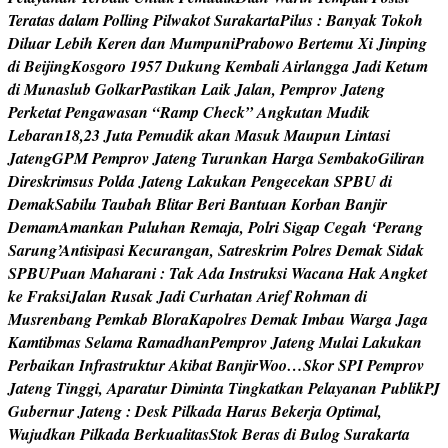
T
e
r
a
t
a
s
d
a
l
a
m
P
o
l
l
i
n
g
P
i
l
w
a
k
o
t
S
u
r
a
k
a
r
t
a
P
i
l
u
s
:
B
a
n
y
a
k
T
o
k
o
h
D
i
l
u
a
r
L
e
b
i
h
K
e
r
e
n
d
a
n
M
u
m
p
u
n
i
P
r
a
b
o
w
o
B
e
r
t
e
m
u
X
i
J
i
n
p
i
n
g
d
i
B
e
i
j
i
n
g
K
o
s
g
o
r
o
1
9
5
7
D
u
k
u
n
g
K
e
m
b
a
l
i
A
i
r
l
a
n
g
g
a
J
a
d
i
K
e
t
u
m
d
i
M
u
n
a
s
l
u
b
G
o
l
k
a
r
P
a
s
t
i
k
a
n
L
a
i
k
J
a
l
a
n
,
P
e
m
p
r
o
v
J
a
t
e
n
g
P
e
r
k
e
t
a
t
P
e
n
g
a
w
a
s
a
n
“
R
a
m
p
C
h
e
c
k
”
A
n
g
k
u
t
a
n
M
u
d
i
k
L
e
b
a
r
a
n
1
8
,
2
3
J
u
t
a
P
e
m
u
d
i
k
a
k
a
n
M
a
s
u
k
M
a
u
p
u
n
L
i
n
t
a
s
i
J
a
t
e
n
g
G
P
M
P
e
m
p
r
o
v
J
a
t
e
n
g
T
u
r
u
n
k
a
n
H
a
r
g
a
S
e
m
b
a
k
o
G
i
l
i
r
a
n
D
i
r
e
s
k
r
i
m
s
u
s
P
o
l
d
a
J
a
t
e
n
g
L
a
k
u
k
a
n
P
e
n
g
e
c
e
k
a
n
S
P
B
U
d
i
D
e
m
a
k
S
a
b
i
l
u
T
a
u
b
a
h
B
l
i
t
a
r
B
e
r
i
B
a
n
t
u
a
n
K
o
r
b
a
n
B
a
n
j
i
r
D
e
m
a
m
A
m
a
n
k
a
n
P
u
l
u
h
a
n
R
e
m
a
j
a
,
P
o
l
r
i
S
i
g
a
p
C
e
g
a
h
‘
P
e
r
a
n
g
S
a
r
u
n
g
’
A
n
t
i
s
i
p
a
s
i
K
e
c
u
r
a
n
g
a
n
,
S
a
t
r
e
s
k
r
i
m
P
o
l
r
e
s
D
e
m
a
k
S
i
d
a
k
S
P
B
U
P
u
a
n
M
a
h
a
r
a
n
i
:
T
a
k
A
d
a
I
n
s
t
r
u
k
s
i
W
a
c
a
n
a
H
a
k
A
n
g
k
e
t
k
e
F
r
a
k
s
i
J
a
l
a
n
R
u
s
a
k
J
a
d
i
C
u
r
h
a
t
a
n
A
r
i
e
f
R
o
h
m
a
n
d
i
M
u
s
r
e
n
b
a
n
g
P
e
m
k
a
b
B
l
o
r
a
K
a
p
o
l
r
e
s
D
e
m
a
k
I
m
b
a
u
W
a
r
g
a
J
a
g
a
K
a
m
t
i
b
m
a
s
S
e
l
a
m
a
R
a
m
a
d
h
a
n
P
e
m
p
r
o
v
J
a
t
e
n
g
M
u
l
a
i
L
a
k
u
k
a
n
P
e
r
b
a
i
k
a
n
I
n
f
r
a
s
t
r
u
k
t
u
r
A
k
i
b
a
t
B
a
n
j
i
r
W
o
o
…
S
k
o
r
S
P
I
P
e
m
p
r
o
v
J
a
t
e
n
g
T
i
n
g
g
i
,
A
p
a
r
a
t
u
r
D
i
m
i
n
t
a
T
i
n
g
k
a
t
k
a
n
P
e
l
a
y
a
n
a
n
P
u
b
l
i
k
P
J
G
u
b
e
r
n
u
r
J
a
t
e
n
g
:
D
e
s
k
P
i
l
k
a
d
a
H
a
r
u
s
B
e
k
e
r
j
a
O
p
t
i
m
a
l
,
W
u
j
u
d
k
a
n
P
i
l
k
a
d
a
B
e
r
k
u
a
l
i
t
a
s
S
t
o
k
B
e
r
a
s
d
i
B
u
l
o
g
S
u
r
a
k
a
r
t
a