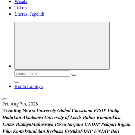
Wisata
Tokoh
Literasi Japelidi
Search
for:
Berita Lainnya
Fri. Aug 7th, 2026
Trending News:
U
n
i
v
e
r
s
i
t
y
G
l
o
b
a
l
C
l
a
s
s
r
o
o
m
F
I
S
I
P
U
n
d
i
p
H
a
d
i
r
k
a
n
A
k
a
d
e
m
i
s
i
U
n
i
v
e
r
s
i
t
y
o
f
L
e
e
d
s
B
a
h
a
s
K
o
m
u
n
i
k
a
s
i
L
i
n
t
a
s
B
u
d
a
y
a
M
a
h
a
s
i
s
w
a
P
a
s
c
a
S
a
r
j
a
n
a
U
N
D
I
P
P
e
l
a
j
a
r
i
K
a
j
i
a
n
F
i
l
m
K
o
n
t
e
k
s
t
u
a
l
d
a
n
B
e
r
b
a
s
i
s
E
s
t
e
t
i
k
a
F
I
S
I
P
U
N
D
I
P
B
e
r
i