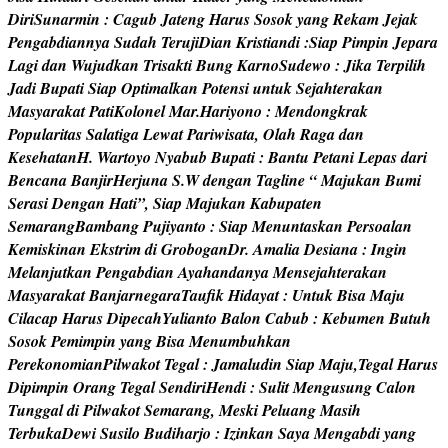
D
i
r
i
S
u
n
a
r
m
i
n
:
C
a
g
u
b
J
a
t
e
n
g
H
a
r
u
s
S
o
s
o
k
y
a
n
g
R
e
k
a
m
J
e
j
a
k
P
e
n
g
a
b
d
i
a
n
n
y
a
S
u
d
a
h
T
e
r
u
j
i
D
i
a
n
K
r
i
s
t
i
a
n
d
i
:
S
i
a
p
P
i
m
p
i
n
J
e
p
a
r
a
L
a
g
i
d
a
n
W
u
j
u
d
k
a
n
T
r
i
s
a
k
t
i
B
u
n
g
K
a
r
n
o
S
u
d
e
w
o
:
J
i
k
a
T
e
r
p
i
l
i
h
J
a
d
i
B
u
p
a
t
i
S
i
a
p
O
p
t
i
m
a
l
k
a
n
P
o
t
e
n
s
i
u
n
t
u
k
S
e
j
a
h
t
e
r
a
k
a
n
M
a
s
y
a
r
a
k
a
t
P
a
t
i
K
o
l
o
n
e
l
M
a
r
.
H
a
r
i
y
o
n
o
:
M
e
n
d
o
n
g
k
r
a
k
P
o
p
u
l
a
r
i
t
a
s
S
a
l
a
t
i
g
a
L
e
w
a
t
P
a
r
i
w
i
s
a
t
a
,
O
l
a
h
R
a
g
a
d
a
n
K
e
s
e
h
a
t
a
n
H
.
W
a
r
t
o
y
o
N
y
a
b
u
b
B
u
p
a
t
i
:
B
a
n
t
u
P
e
t
a
n
i
L
e
p
a
s
d
a
r
i
B
e
n
c
a
n
a
B
a
n
j
i
r
H
e
r
j
u
n
a
S
.
W
d
e
n
g
a
n
T
a
g
l
i
n
e
“
M
a
j
u
k
a
n
B
u
m
i
S
e
r
a
s
i
D
e
n
g
a
n
H
a
t
i
”
,
S
i
a
p
M
a
j
u
k
a
n
K
a
b
u
p
a
t
e
n
S
e
m
a
r
a
n
g
B
a
m
b
a
n
g
P
u
j
i
y
a
n
t
o
:
S
i
a
p
M
e
n
u
n
t
a
s
k
a
n
P
e
r
s
o
a
l
a
n
K
e
m
i
s
k
i
n
a
n
E
k
s
t
r
i
m
d
i
G
r
o
b
o
g
a
n
D
r
.
A
m
a
l
i
a
D
e
s
i
a
n
a
:
I
n
g
i
n
M
e
l
a
n
j
u
t
k
a
n
P
e
n
g
a
b
d
i
a
n
A
y
a
h
a
n
d
a
n
y
a
M
e
n
s
e
j
a
h
t
e
r
a
k
a
n
M
a
s
y
a
r
a
k
a
t
B
a
n
j
a
r
n
e
g
a
r
a
T
a
u
f
k
H
i
d
a
y
a
t
:
U
n
t
u
k
B
i
s
a
M
a
j
u
C
i
l
a
c
a
p
H
a
r
u
s
D
i
p
e
c
a
h
Y
u
l
i
a
n
t
o
B
a
l
o
n
C
a
b
u
b
:
K
e
b
u
m
e
n
B
u
t
u
h
S
o
s
o
k
P
e
m
i
m
p
i
n
y
a
n
g
B
i
s
a
M
e
n
u
m
b
u
h
k
a
n
P
e
r
e
k
o
n
o
m
i
a
n
P
i
l
w
a
k
o
t
T
e
g
a
l
:
J
a
m
a
l
u
d
i
n
S
i
a
p
M
a
j
u
,
T
e
g
a
l
H
a
r
u
s
D
i
p
i
m
p
i
n
O
r
a
n
g
T
e
g
a
l
S
e
n
d
i
r
i
H
e
n
d
i
:
S
u
l
i
t
M
e
n
g
u
s
u
n
g
C
a
l
o
n
T
u
n
g
g
a
l
d
i
P
i
l
w
a
k
o
t
S
e
m
a
r
a
n
g
,
M
e
s
k
i
P
e
l
u
a
n
g
M
a
s
i
h
T
e
r
b
u
k
a
D
e
w
i
S
u
s
i
l
o
B
u
d
i
h
a
r
j
o
:
I
z
i
n
k
a
n
S
a
y
a
M
e
n
g
a
b
d
i
y
a
n
g