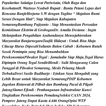
P
o
p
u
l
a
r
i
t
a
s
S
a
l
a
t
i
g
a
L
e
w
a
t
P
a
r
i
w
i
s
a
t
a
,
O
l
a
h
R
a
g
a
d
a
n
K
e
s
e
h
a
t
a
n
H
.
W
a
r
t
o
y
o
N
y
a
b
u
b
B
u
p
a
t
i
:
B
a
n
t
u
P
e
t
a
n
i
L
e
p
a
s
d
a
r
i
B
e
n
c
a
n
a
B
a
n
j
i
r
H
e
r
j
u
n
a
S
.
W
d
e
n
g
a
n
T
a
g
l
i
n
e
“
M
a
j
u
k
a
n
B
u
m
i
S
e
r
a
s
i
D
e
n
g
a
n
H
a
t
i
”
,
S
i
a
p
M
a
j
u
k
a
n
K
a
b
u
p
a
t
e
n
S
e
m
a
r
a
n
g
B
a
m
b
a
n
g
P
u
j
i
y
a
n
t
o
:
S
i
a
p
M
e
n
u
n
t
a
s
k
a
n
P
e
r
s
o
a
l
a
n
K
e
m
i
s
k
i
n
a
n
E
k
s
t
r
i
m
d
i
G
r
o
b
o
g
a
n
D
r
.
A
m
a
l
i
a
D
e
s
i
a
n
a
:
I
n
g
i
n
M
e
l
a
n
j
u
t
k
a
n
P
e
n
g
a
b
d
i
a
n
A
y
a
h
a
n
d
a
n
y
a
M
e
n
s
e
j
a
h
t
e
r
a
k
a
n
M
a
s
y
a
r
a
k
a
t
B
a
n
j
a
r
n
e
g
a
r
a
T
a
u
f
k
H
i
d
a
y
a
t
:
U
n
t
u
k
B
i
s
a
M
a
j
u
C
i
l
a
c
a
p
H
a
r
u
s
D
i
p
e
c
a
h
Y
u
l
i
a
n
t
o
B
a
l
o
n
C
a
b
u
b
:
K
e
b
u
m
e
n
B
u
t
u
h
S
o
s
o
k
P
e
m
i
m
p
i
n
y
a
n
g
B
i
s
a
M
e
n
u
m
b
u
h
k
a
n
P
e
r
e
k
o
n
o
m
i
a
n
P
i
l
w
a
k
o
t
T
e
g
a
l
:
J
a
m
a
l
u
d
i
n
S
i
a
p
M
a
j
u
,
T
e
g
a
l
H
a
r
u
s
D
i
p
i
m
p
i
n
O
r
a
n
g
T
e
g
a
l
S
e
n
d
i
r
i
H
e
n
d
i
:
S
u
l
i
t
M
e
n
g
u
s
u
n
g
C
a
l
o
n
T
u
n
g
g
a
l
d
i
P
i
l
w
a
k
o
t
S
e
m
a
r
a
n
g
,
M
e
s
k
i
P
e
l
u
a
n
g
M
a
s
i
h
T
e
r
b
u
k
a
D
e
w
i
S
u
s
i
l
o
B
u
d
i
h
a
r
j
o
:
I
z
i
n
k
a
n
S
a
y
a
M
e
n
g
a
b
d
i
y
a
n
g
L
e
b
i
h
B
e
s
a
r
u
n
t
u
k
M
a
s
y
a
r
a
k
a
t
S
e
m
a
r
a
n
g
P
D
I
P
K
e
b
u
m
e
n
J
a
g
o
k
a
n
R
i
s
t
a
w
a
t
i
d
i
P
i
l
b
u
b
d
a
n
B
a
m
b
a
n
g
P
a
c
u
l
d
i
P
i
l
g
u
b
J
a
t
e
n
g
S
l
a
m
e
t
E
f
e
n
d
i
:
P
e
m
b
a
n
g
u
n
a
n
I
n
f
r
a
s
t
r
u
k
t
u
r
K
u
n
c
i
T
i
n
g
k
a
t
k
a
n
P
e
r
e
k
o
n
o
m
i
a
n
P
e
m
a
l
a
n
g
S
e
l
e
k
s
i
C
A
S
N
2
0
2
4
,
P
e
m
p
r
o
v
J
a
t
e
n
g
D
a
p
a
t
K
u
o
t
a
4
.
4
4
6
O
r
a
n
g
O
p
i
n
i
W
T
P