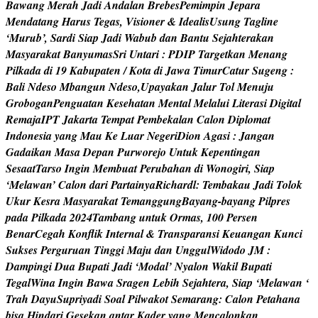
B
a
w
a
n
g
M
e
r
a
h
J
a
d
i
A
n
d
a
l
a
n
B
r
e
b
e
s
P
e
m
i
m
p
i
n
J
e
p
a
r
a
M
e
n
d
a
t
a
n
g
H
a
r
u
s
T
e
g
a
s
,
V
i
s
i
o
n
e
r
&
I
d
e
a
l
i
s
U
s
u
n
g
T
a
g
l
i
n
e
‘
M
u
r
u
b
’
,
S
a
r
d
i
S
i
a
p
J
a
d
i
W
a
b
u
b
d
a
n
B
a
n
t
u
S
e
j
a
h
t
e
r
a
k
a
n
M
a
s
y
a
r
a
k
a
t
B
a
n
y
u
m
a
s
S
r
i
U
n
t
a
r
i
:
P
D
I
P
T
a
r
g
e
t
k
a
n
M
e
n
a
n
g
P
i
l
k
a
d
a
d
i
1
9
K
a
b
u
p
a
t
e
n
/
K
o
t
a
d
i
J
a
w
a
T
i
m
u
r
C
a
t
u
r
S
u
g
e
n
g
:
B
a
l
i
N
d
e
s
o
M
b
a
n
g
u
n
N
d
e
s
o
,
U
p
a
y
a
k
a
n
J
a
l
u
r
T
o
l
M
e
n
u
j
u
G
r
o
b
o
g
a
n
P
e
n
g
u
a
t
a
n
K
e
s
e
h
a
t
a
n
M
e
n
t
a
l
M
e
l
a
l
u
i
L
i
t
e
r
a
s
i
D
i
g
i
t
a
l
R
e
m
a
j
a
I
P
T
J
a
k
a
r
t
a
T
e
m
p
a
t
P
e
m
b
e
k
a
l
a
n
C
a
l
o
n
D
i
p
l
o
m
a
t
I
n
d
o
n
e
s
i
a
y
a
n
g
M
a
u
K
e
L
u
a
r
N
e
g
e
r
i
D
i
o
n
A
g
a
s
i
:
J
a
n
g
a
n
G
a
d
a
i
k
a
n
M
a
s
a
D
e
p
a
n
P
u
r
w
o
r
e
j
o
U
n
t
u
k
K
e
p
e
n
t
i
n
g
a
n
S
e
s
a
a
t
T
a
r
s
o
I
n
g
i
n
M
e
m
b
u
a
t
P
e
r
u
b
a
h
a
n
d
i
W
o
n
o
g
i
r
i
,
S
i
a
p
‘
M
e
l
a
w
a
n
’
C
a
l
o
n
d
a
r
i
P
a
r
t
a
i
n
y
a
R
i
c
h
a
r
d
l
:
T
e
m
b
a
k
a
u
J
a
d
i
T
o
l
o
k
U
k
u
r
K
e
s
r
a
M
a
s
y
a
r
a
k
a
t
T
e
m
a
n
g
g
u
n
g
B
a
y
a
n
g
-
b
a
y
a
n
g
P
i
l
p
r
e
s
p
a
d
a
P
i
l
k
a
d
a
2
0
2
4
T
a
m
b
a
n
g
u
n
t
u
k
O
r
m
a
s
,
1
0
0
P
e
r
s
e
n
B
e
n
a
r
C
e
g
a
h
K
o
n
f
i
k
I
n
t
e
r
n
a
l
&
T
r
a
n
s
p
a
r
a
n
s
i
K
e
u
a
n
g
a
n
K
u
n
c
i
S
u
k
s
e
s
P
e
r
g
u
r
u
a
n
T
i
n
g
g
i
M
a
j
u
d
a
n
U
n
g
g
u
l
W
i
d
o
d
o
J
M
:
D
a
m
p
i
n
g
i
D
u
a
B
u
p
a
t
i
J
a
d
i
‘
M
o
d
a
l
’
N
y
a
l
o
n
W
a
k
i
l
B
u
p
a
t
i
T
e
g
a
l
W
i
n
a
I
n
g
i
n
B
a
w
a
S
r
a
g
e
n
L
e
b
i
h
S
e
j
a
h
t
e
r
a
,
S
i
a
p
‘
M
e
l
a
w
a
n
‘
T
r
a
h
D
a
y
u
S
u
p
r
i
y
a
d
i
S
o
a
l
P
i
l
w
a
k
o
t
S
e
m
a
r
a
n
g
:
C
a
l
o
n
P
e
t
a
h
a
n
a
b
i
s
a
H
i
n
d
a
r
i
G
e
s
e
k
a
n
a
n
t
a
r
K
a
d
e
r
y
a
n
g
M
e
n
c
a
l
o
n
k
a
n