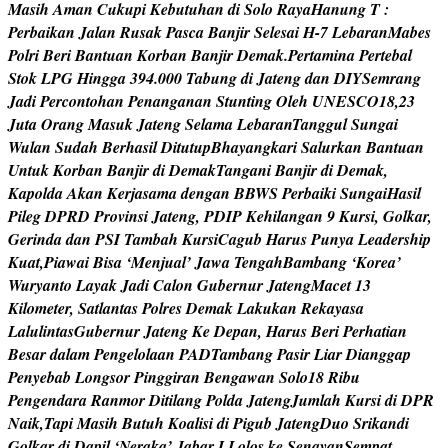
M
a
s
i
h
A
m
a
n
C
u
k
u
p
i
K
e
b
u
t
u
h
a
n
d
i
S
o
l
o
R
a
y
a
H
a
n
u
n
g
T
:
P
e
r
b
a
i
k
a
n
J
a
l
a
n
R
u
s
a
k
P
a
s
c
a
B
a
n
j
i
r
S
e
l
e
s
a
i
H
-
7
L
e
b
a
r
a
n
M
a
b
e
s
P
o
l
r
i
B
e
r
i
B
a
n
t
u
a
n
K
o
r
b
a
n
B
a
n
j
i
r
D
e
m
a
k
.
P
e
r
t
a
m
i
n
a
P
e
r
t
e
b
a
l
S
t
o
k
L
P
G
H
i
n
g
g
a
3
9
4
.
0
0
0
T
a
b
u
n
g
d
i
J
a
t
e
n
g
d
a
n
D
I
Y
S
e
m
r
a
n
g
J
a
d
i
P
e
r
c
o
n
t
o
h
a
n
P
e
n
a
n
g
a
n
a
n
S
t
u
n
t
i
n
g
O
l
e
h
U
N
E
S
C
O
1
8
,
2
3
J
u
t
a
O
r
a
n
g
M
a
s
u
k
J
a
t
e
n
g
S
e
l
a
m
a
L
e
b
a
r
a
n
T
a
n
g
g
u
l
S
u
n
g
a
i
W
u
l
a
n
S
u
d
a
h
B
e
r
h
a
s
i
l
D
i
t
u
t
u
p
B
h
a
y
a
n
g
k
a
r
i
S
a
l
u
r
k
a
n
B
a
n
t
u
a
n
U
n
t
u
k
K
o
r
b
a
n
B
a
n
j
i
r
d
i
D
e
m
a
k
T
a
n
g
a
n
i
B
a
n
j
i
r
d
i
D
e
m
a
k
,
K
a
p
o
l
d
a
A
k
a
n
K
e
r
j
a
s
a
m
a
d
e
n
g
a
n
B
B
W
S
P
e
r
b
a
i
k
i
S
u
n
g
a
i
H
a
s
i
l
P
i
l
e
g
D
P
R
D
P
r
o
v
i
n
s
i
J
a
t
e
n
g
,
P
D
I
P
K
e
h
i
l
a
n
g
a
n
9
K
u
r
s
i
,
G
o
l
k
a
r
,
G
e
r
i
n
d
a
d
a
n
P
S
I
T
a
m
b
a
h
K
u
r
s
i
C
a
g
u
b
H
a
r
u
s
P
u
n
y
a
L
e
a
d
e
r
s
h
i
p
K
u
a
t
,
P
i
a
w
a
i
B
i
s
a
‘
M
e
n
j
u
a
l
’
J
a
w
a
T
e
n
g
a
h
B
a
m
b
a
n
g
‘
K
o
r
e
a
’
W
u
r
y
a
n
t
o
L
a
y
a
k
J
a
d
i
C
a
l
o
n
G
u
b
e
r
n
u
r
J
a
t
e
n
g
M
a
c
e
t
1
3
K
i
l
o
m
e
t
e
r
,
S
a
t
l
a
n
t
a
s
P
o
l
r
e
s
D
e
m
a
k
L
a
k
u
k
a
n
R
e
k
a
y
a
s
a
L
a
l
u
l
i
n
t
a
s
G
u
b
e
r
n
u
r
J
a
t
e
n
g
K
e
D
e
p
a
n
,
H
a
r
u
s
B
e
r
i
P
e
r
h
a
t
i
a
n
B
e
s
a
r
d
a
l
a
m
P
e
n
g
e
l
o
l
a
a
n
P
A
D
T
a
m
b
a
n
g
P
a
s
i
r
L
i
a
r
D
i
a
n
g
g
a
p
P
e
n
y
e
b
a
b
L
o
n
g
s
o
r
P
i
n
g
g
i
r
a
n
B
e
n
g
a
w
a
n
S
o
l
o
1
8
R
i
b
u
P
e
n
g
e
n
d
a
r
a
R
a
n
m
o
r
D
i
t
i
l
a
n
g
P
o
l
d
a
J
a
t
e
n
g
J
u
m
l
a
h
K
u
r
s
i
d
i
D
P
R
N
a
i
k
,
T
a
p
i
M
a
s
i
h
B
u
t
u
h
K
o
a
l
i
s
i
d
i
P
i
g
u
b
J
a
t
e
n
g
D
u
o
S
r
i
k
a
n
d
i
G
o
l
k
a
r
d
i
D
a
p
i
l
‘
N
e
r
a
k
a
’
J
a
b
a
r
I
L
o
l
o
s
k
e
S
e
n
a
y
a
n
S
e
m
p
a
t