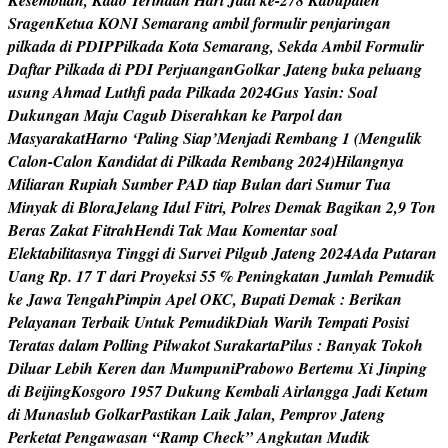
K
e
s
e
m
b
i
l
a
n
,
K
a
d
o
T
e
r
i
n
d
a
h
H
a
r
i
J
a
d
i
k
e
-
2
7
8
K
a
b
u
p
a
t
e
n
S
r
a
g
e
n
K
e
t
u
a
K
O
N
I
S
e
m
a
r
a
n
g
a
m
b
i
l
f
o
r
m
u
l
i
r
p
e
n
j
a
r
i
n
g
a
n
p
i
l
k
a
d
a
d
i
P
D
I
P
P
i
l
k
a
d
a
K
o
t
a
S
e
m
a
r
a
n
g
,
S
e
k
d
a
A
m
b
i
l
F
o
r
m
u
l
i
r
D
a
f
t
a
r
P
i
l
k
a
d
a
d
i
P
D
I
P
e
r
j
u
a
n
g
a
n
G
o
l
k
a
r
J
a
t
e
n
g
b
u
k
a
p
e
l
u
a
n
g
u
s
u
n
g
A
h
m
a
d
L
u
t
h
f
p
a
d
a
P
i
l
k
a
d
a
2
0
2
4
G
u
s
Y
a
s
i
n
:
S
o
a
l
D
u
k
u
n
g
a
n
M
a
j
u
C
a
g
u
b
D
i
s
e
r
a
h
k
a
n
k
e
P
a
r
p
o
l
d
a
n
M
a
s
y
a
r
a
k
a
t
H
a
r
n
o
‘
P
a
l
i
n
g
S
i
a
p
’
M
e
n
j
a
d
i
R
e
m
b
a
n
g
1
(
M
e
n
g
u
l
i
k
C
a
l
o
n
-
C
a
l
o
n
K
a
n
d
i
d
a
t
d
i
P
i
l
k
a
d
a
R
e
m
b
a
n
g
2
0
2
4
)
H
i
l
a
n
g
n
y
a
M
i
l
i
a
r
a
n
R
u
p
i
a
h
S
u
m
b
e
r
P
A
D
t
i
a
p
B
u
l
a
n
d
a
r
i
S
u
m
u
r
T
u
a
M
i
n
y
a
k
d
i
B
l
o
r
a
J
e
l
a
n
g
I
d
u
l
F
i
t
r
i
,
P
o
l
r
e
s
D
e
m
a
k
B
a
g
i
k
a
n
2
,
9
T
o
n
B
e
r
a
s
Z
a
k
a
t
F
i
t
r
a
h
H
e
n
d
i
T
a
k
M
a
u
K
o
m
e
n
t
a
r
s
o
a
l
E
l
e
k
t
a
b
i
l
i
t
a
s
n
y
a
T
i
n
g
g
i
d
i
S
u
r
v
e
i
P
i
l
g
u
b
J
a
t
e
n
g
2
0
2
4
A
d
a
P
u
t
a
r
a
n
U
a
n
g
R
p
.
1
7
T
d
a
r
i
P
r
o
y
e
k
s
i
5
5
%
P
e
n
i
n
g
k
a
t
a
n
J
u
m
l
a
h
P
e
m
u
d
i
k
k
e
J
a
w
a
T
e
n
g
a
h
P
i
m
p
i
n
A
p
e
l
O
K
C
,
B
u
p
a
t
i
D
e
m
a
k
:
B
e
r
i
k
a
n
P
e
l
a
y
a
n
a
n
T
e
r
b
a
i
k
U
n
t
u
k
P
e
m
u
d
i
k
D
i
a
h
W
a
r
i
h
T
e
m
p
a
t
i
P
o
s
i
s
i
T
e
r
a
t
a
s
d
a
l
a
m
P
o
l
l
i
n
g
P
i
l
w
a
k
o
t
S
u
r
a
k
a
r
t
a
P
i
l
u
s
:
B
a
n
y
a
k
T
o
k
o
h
D
i
l
u
a
r
L
e
b
i
h
K
e
r
e
n
d
a
n
M
u
m
p
u
n
i
P
r
a
b
o
w
o
B
e
r
t
e
m
u
X
i
J
i
n
p
i
n
g
d
i
B
e
i
j
i
n
g
K
o
s
g
o
r
o
1
9
5
7
D
u
k
u
n
g
K
e
m
b
a
l
i
A
i
r
l
a
n
g
g
a
J
a
d
i
K
e
t
u
m
d
i
M
u
n
a
s
l
u
b
G
o
l
k
a
r
P
a
s
t
i
k
a
n
L
a
i
k
J
a
l
a
n
,
P
e
m
p
r
o
v
J
a
t
e
n
g
P
e
r
k
e
t
a
t
P
e
n
g
a
w
a
s
a
n
“
R
a
m
p
C
h
e
c
k
”
A
n
g
k
u
t
a
n
M
u
d
i
k