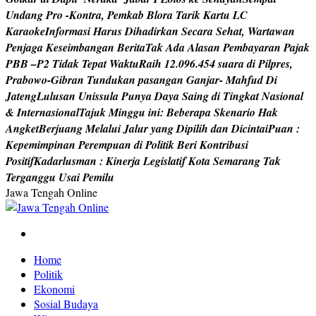
U
n
d
a
n
g
P
r
o
-
K
o
n
t
r
a
,
P
e
m
k
a
b
B
l
o
r
a
T
a
r
i
k
K
a
r
t
u
L
C
K
a
r
a
o
k
e
I
n
f
o
r
m
a
s
i
H
a
r
u
s
D
i
h
a
d
i
r
k
a
n
S
e
c
a
r
a
S
e
h
a
t
,
W
a
r
t
a
w
a
n
P
e
n
j
a
g
a
K
e
s
e
i
m
b
a
n
g
a
n
B
e
r
i
t
a
T
a
k
A
d
a
A
l
a
s
a
n
P
e
m
b
a
y
a
r
a
n
P
a
j
a
k
P
B
B
–
P
2
T
i
d
a
k
T
e
p
a
t
W
a
k
t
u
R
a
i
h
1
2
.
0
9
6
.
4
5
4
s
u
a
r
a
d
i
P
i
l
p
r
e
s
,
P
r
a
b
o
w
o
-
G
i
b
r
a
n
T
u
n
d
u
k
a
n
p
a
s
a
n
g
a
n
G
a
n
j
a
r
-
M
a
h
f
u
d
D
i
J
a
t
e
n
g
L
u
l
u
s
a
n
U
n
i
s
s
u
l
a
P
u
n
y
a
D
a
y
a
S
a
i
n
g
d
i
T
i
n
g
k
a
t
N
a
s
i
o
n
a
l
&
I
n
t
e
r
n
a
s
i
o
n
a
l
T
a
j
u
k
M
i
n
g
g
u
i
n
i
:
B
e
b
e
r
a
p
a
S
k
e
n
a
r
i
o
H
a
k
A
n
g
k
e
t
B
e
r
j
u
a
n
g
M
e
l
a
l
u
i
J
a
l
u
r
y
a
n
g
D
i
p
i
l
i
h
d
a
n
D
i
c
i
n
t
a
i
P
u
a
n
:
K
e
p
e
m
i
m
p
i
n
a
n
P
e
r
e
m
p
u
a
n
d
i
P
o
l
i
t
i
k
B
e
r
i
K
o
n
t
r
i
b
u
s
i
P
o
s
i
t
i
f
K
a
d
a
r
l
u
s
m
a
n
:
K
i
n
e
r
j
a
L
e
g
i
s
l
a
t
i
f
K
o
t
a
S
e
m
a
r
a
n
g
T
a
k
T
e
r
g
a
n
g
g
u
U
s
a
i
P
e
m
i
l
u
Jawa Tengah Online
Berita Jawa Tengah Terbaru dan Terkini
Home
Politik
Ekonomi
Sosial Budaya