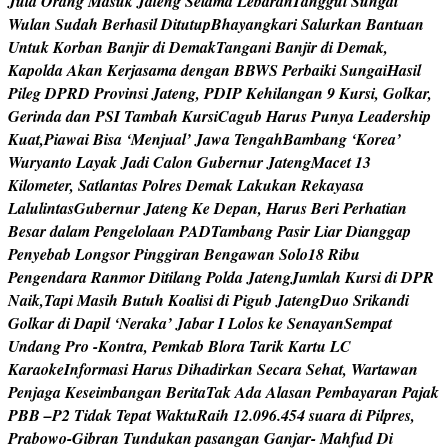
J
u
t
a
O
r
a
n
g
M
a
s
u
k
J
a
t
e
n
g
S
e
l
a
m
a
L
e
b
a
r
a
n
T
a
n
g
g
u
l
S
u
n
g
a
i
W
u
l
a
n
S
u
d
a
h
B
e
r
h
a
s
i
l
D
i
t
u
t
u
p
B
h
a
y
a
n
g
k
a
r
i
S
a
l
u
r
k
a
n
B
a
n
t
u
a
n
U
n
t
u
k
K
o
r
b
a
n
B
a
n
j
i
r
d
i
D
e
m
a
k
T
a
n
g
a
n
i
B
a
n
j
i
r
d
i
D
e
m
a
k
,
K
a
p
o
l
d
a
A
k
a
n
K
e
r
j
a
s
a
m
a
d
e
n
g
a
n
B
B
W
S
P
e
r
b
a
i
k
i
S
u
n
g
a
i
H
a
s
i
l
P
i
l
e
g
D
P
R
D
P
r
o
v
i
n
s
i
J
a
t
e
n
g
,
P
D
I
P
K
e
h
i
l
a
n
g
a
n
9
K
u
r
s
i
,
G
o
l
k
a
r
,
G
e
r
i
n
d
a
d
a
n
P
S
I
T
a
m
b
a
h
K
u
r
s
i
C
a
g
u
b
H
a
r
u
s
P
u
n
y
a
L
e
a
d
e
r
s
h
i
p
K
u
a
t
,
P
i
a
w
a
i
B
i
s
a
‘
M
e
n
j
u
a
l
’
J
a
w
a
T
e
n
g
a
h
B
a
m
b
a
n
g
‘
K
o
r
e
a
’
W
u
r
y
a
n
t
o
L
a
y
a
k
J
a
d
i
C
a
l
o
n
G
u
b
e
r
n
u
r
J
a
t
e
n
g
M
a
c
e
t
1
3
K
i
l
o
m
e
t
e
r
,
S
a
t
l
a
n
t
a
s
P
o
l
r
e
s
D
e
m
a
k
L
a
k
u
k
a
n
R
e
k
a
y
a
s
a
L
a
l
u
l
i
n
t
a
s
G
u
b
e
r
n
u
r
J
a
t
e
n
g
K
e
D
e
p
a
n
,
H
a
r
u
s
B
e
r
i
P
e
r
h
a
t
i
a
n
B
e
s
a
r
d
a
l
a
m
P
e
n
g
e
l
o
l
a
a
n
P
A
D
T
a
m
b
a
n
g
P
a
s
i
r
L
i
a
r
D
i
a
n
g
g
a
p
P
e
n
y
e
b
a
b
L
o
n
g
s
o
r
P
i
n
g
g
i
r
a
n
B
e
n
g
a
w
a
n
S
o
l
o
1
8
R
i
b
u
P
e
n
g
e
n
d
a
r
a
R
a
n
m
o
r
D
i
t
i
l
a
n
g
P
o
l
d
a
J
a
t
e
n
g
J
u
m
l
a
h
K
u
r
s
i
d
i
D
P
R
N
a
i
k
,
T
a
p
i
M
a
s
i
h
B
u
t
u
h
K
o
a
l
i
s
i
d
i
P
i
g
u
b
J
a
t
e
n
g
D
u
o
S
r
i
k
a
n
d
i
G
o
l
k
a
r
d
i
D
a
p
i
l
‘
N
e
r
a
k
a
’
J
a
b
a
r
I
L
o
l
o
s
k
e
S
e
n
a
y
a
n
S
e
m
p
a
t
U
n
d
a
n
g
P
r
o
-
K
o
n
t
r
a
,
P
e
m
k
a
b
B
l
o
r
a
T
a
r
i
k
K
a
r
t
u
L
C
K
a
r
a
o
k
e
I
n
f
o
r
m
a
s
i
H
a
r
u
s
D
i
h
a
d
i
r
k
a
n
S
e
c
a
r
a
S
e
h
a
t
,
W
a
r
t
a
w
a
n
P
e
n
j
a
g
a
K
e
s
e
i
m
b
a
n
g
a
n
B
e
r
i
t
a
T
a
k
A
d
a
A
l
a
s
a
n
P
e
m
b
a
y
a
r
a
n
P
a
j
a
k
P
B
B
–
P
2
T
i
d
a
k
T
e
p
a
t
W
a
k
t
u
R
a
i
h
1
2
.
0
9
6
.
4
5
4
s
u
a
r
a
d
i
P
i
l
p
r
e
s
,
P
r
a
b
o
w
o
-
G
i
b
r
a
n
T
u
n
d
u
k
a
n
p
a
s
a
n
g
a
n
G
a
n
j
a
r
-
M
a
h
f
u
d
D
i