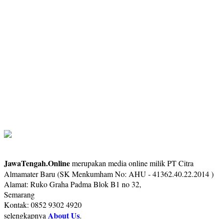
JawaTengah.Online
merupakan media online milik PT Citra
Almamater Baru (SK Menkumham No: AHU - 41362.40.22.2014 )
Alamat: Ruko Graha Padma Blok B1 no 32,
Semarang
Kontak: 0852 9302 4920
About Us
selengkapnya
.