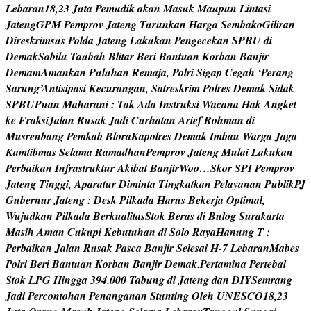
L
e
b
a
r
a
n
1
8
,
2
3
J
u
t
a
P
e
m
u
d
i
k
a
k
a
n
M
a
s
u
k
M
a
u
p
u
n
L
i
n
t
a
s
i
J
a
t
e
n
g
G
P
M
P
e
m
p
r
o
v
J
a
t
e
n
g
T
u
r
u
n
k
a
n
H
a
r
g
a
S
e
m
b
a
k
o
G
i
l
i
r
a
n
D
i
r
e
s
k
r
i
m
s
u
s
P
o
l
d
a
J
a
t
e
n
g
L
a
k
u
k
a
n
P
e
n
g
e
c
e
k
a
n
S
P
B
U
d
i
D
e
m
a
k
S
a
b
i
l
u
T
a
u
b
a
h
B
l
i
t
a
r
B
e
r
i
B
a
n
t
u
a
n
K
o
r
b
a
n
B
a
n
j
i
r
D
e
m
a
m
A
m
a
n
k
a
n
P
u
l
u
h
a
n
R
e
m
a
j
a
,
P
o
l
r
i
S
i
g
a
p
C
e
g
a
h
‘
P
e
r
a
n
g
S
a
r
u
n
g
’
A
n
t
i
s
i
p
a
s
i
K
e
c
u
r
a
n
g
a
n
,
S
a
t
r
e
s
k
r
i
m
P
o
l
r
e
s
D
e
m
a
k
S
i
d
a
k
S
P
B
U
P
u
a
n
M
a
h
a
r
a
n
i
:
T
a
k
A
d
a
I
n
s
t
r
u
k
s
i
W
a
c
a
n
a
H
a
k
A
n
g
k
e
t
k
e
F
r
a
k
s
i
J
a
l
a
n
R
u
s
a
k
J
a
d
i
C
u
r
h
a
t
a
n
A
r
i
e
f
R
o
h
m
a
n
d
i
M
u
s
r
e
n
b
a
n
g
P
e
m
k
a
b
B
l
o
r
a
K
a
p
o
l
r
e
s
D
e
m
a
k
I
m
b
a
u
W
a
r
g
a
J
a
g
a
K
a
m
t
i
b
m
a
s
S
e
l
a
m
a
R
a
m
a
d
h
a
n
P
e
m
p
r
o
v
J
a
t
e
n
g
M
u
l
a
i
L
a
k
u
k
a
n
P
e
r
b
a
i
k
a
n
I
n
f
r
a
s
t
r
u
k
t
u
r
A
k
i
b
a
t
B
a
n
j
i
r
W
o
o
…
S
k
o
r
S
P
I
P
e
m
p
r
o
v
J
a
t
e
n
g
T
i
n
g
g
i
,
A
p
a
r
a
t
u
r
D
i
m
i
n
t
a
T
i
n
g
k
a
t
k
a
n
P
e
l
a
y
a
n
a
n
P
u
b
l
i
k
P
J
G
u
b
e
r
n
u
r
J
a
t
e
n
g
:
D
e
s
k
P
i
l
k
a
d
a
H
a
r
u
s
B
e
k
e
r
j
a
O
p
t
i
m
a
l
,
W
u
j
u
d
k
a
n
P
i
l
k
a
d
a
B
e
r
k
u
a
l
i
t
a
s
S
t
o
k
B
e
r
a
s
d
i
B
u
l
o
g
S
u
r
a
k
a
r
t
a
M
a
s
i
h
A
m
a
n
C
u
k
u
p
i
K
e
b
u
t
u
h
a
n
d
i
S
o
l
o
R
a
y
a
H
a
n
u
n
g
T
:
P
e
r
b
a
i
k
a
n
J
a
l
a
n
R
u
s
a
k
P
a
s
c
a
B
a
n
j
i
r
S
e
l
e
s
a
i
H
-
7
L
e
b
a
r
a
n
M
a
b
e
s
P
o
l
r
i
B
e
r
i
B
a
n
t
u
a
n
K
o
r
b
a
n
B
a
n
j
i
r
D
e
m
a
k
.
P
e
r
t
a
m
i
n
a
P
e
r
t
e
b
a
l
S
t
o
k
L
P
G
H
i
n
g
g
a
3
9
4
.
0
0
0
T
a
b
u
n
g
d
i
J
a
t
e
n
g
d
a
n
D
I
Y
S
e
m
r
a
n
g
J
a
d
i
P
e
r
c
o
n
t
o
h
a
n
P
e
n
a
n
g
a
n
a
n
S
t
u
n
t
i
n
g
O
l
e
h
U
N
E
S
C
O
1
8
,
2
3