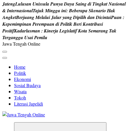
J
a
t
e
n
g
L
u
l
u
s
a
n
U
n
i
s
s
u
l
a
P
u
n
y
a
D
a
y
a
S
a
i
n
g
d
i
T
i
n
g
k
a
t
N
a
s
i
o
n
a
l
&
I
n
t
e
r
n
a
s
i
o
n
a
l
T
a
j
u
k
M
i
n
g
g
u
i
n
i
:
B
e
b
e
r
a
p
a
S
k
e
n
a
r
i
o
H
a
k
A
n
g
k
e
t
B
e
r
j
u
a
n
g
M
e
l
a
l
u
i
J
a
l
u
r
y
a
n
g
D
i
p
i
l
i
h
d
a
n
D
i
c
i
n
t
a
i
P
u
a
n
:
K
e
p
e
m
i
m
p
i
n
a
n
P
e
r
e
m
p
u
a
n
d
i
P
o
l
i
t
i
k
B
e
r
i
K
o
n
t
r
i
b
u
s
i
P
o
s
i
t
i
f
K
a
d
a
r
l
u
s
m
a
n
:
K
i
n
e
r
j
a
L
e
g
i
s
l
a
t
i
f
K
o
t
a
S
e
m
a
r
a
n
g
T
a
k
T
e
r
g
a
n
g
g
u
U
s
a
i
P
e
m
i
l
u
Jawa Tengah Online
Home
Politik
Ekonomi
Sosial Budaya
Wisata
Tokoh
Literasi Japelidi
Berita Jawa Tengah Terbaru dan Terkini