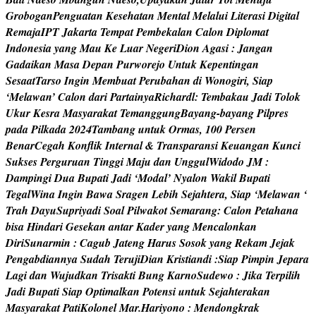
G
r
o
b
o
g
a
n
P
e
n
g
u
a
t
a
n
K
e
s
e
h
a
t
a
n
M
e
n
t
a
l
M
e
l
a
l
u
i
L
i
t
e
r
a
s
i
D
i
g
i
t
a
l
R
e
m
a
j
a
I
P
T
J
a
k
a
r
t
a
T
e
m
p
a
t
P
e
m
b
e
k
a
l
a
n
C
a
l
o
n
D
i
p
l
o
m
a
t
I
n
d
o
n
e
s
i
a
y
a
n
g
M
a
u
K
e
L
u
a
r
N
e
g
e
r
i
D
i
o
n
A
g
a
s
i
:
J
a
n
g
a
n
G
a
d
a
i
k
a
n
M
a
s
a
D
e
p
a
n
P
u
r
w
o
r
e
j
o
U
n
t
u
k
K
e
p
e
n
t
i
n
g
a
n
S
e
s
a
a
t
T
a
r
s
o
I
n
g
i
n
M
e
m
b
u
a
t
P
e
r
u
b
a
h
a
n
d
i
W
o
n
o
g
i
r
i
,
S
i
a
p
‘
M
e
l
a
w
a
n
’
C
a
l
o
n
d
a
r
i
P
a
r
t
a
i
n
y
a
R
i
c
h
a
r
d
l
:
T
e
m
b
a
k
a
u
J
a
d
i
T
o
l
o
k
U
k
u
r
K
e
s
r
a
M
a
s
y
a
r
a
k
a
t
T
e
m
a
n
g
g
u
n
g
B
a
y
a
n
g
-
b
a
y
a
n
g
P
i
l
p
r
e
s
p
a
d
a
P
i
l
k
a
d
a
2
0
2
4
T
a
m
b
a
n
g
u
n
t
u
k
O
r
m
a
s
,
1
0
0
P
e
r
s
e
n
B
e
n
a
r
C
e
g
a
h
K
o
n
f
i
k
I
n
t
e
r
n
a
l
&
T
r
a
n
s
p
a
r
a
n
s
i
K
e
u
a
n
g
a
n
K
u
n
c
i
S
u
k
s
e
s
P
e
r
g
u
r
u
a
n
T
i
n
g
g
i
M
a
j
u
d
a
n
U
n
g
g
u
l
W
i
d
o
d
o
J
M
:
D
a
m
p
i
n
g
i
D
u
a
B
u
p
a
t
i
J
a
d
i
‘
M
o
d
a
l
’
N
y
a
l
o
n
W
a
k
i
l
B
u
p
a
t
i
T
e
g
a
l
W
i
n
a
I
n
g
i
n
B
a
w
a
S
r
a
g
e
n
L
e
b
i
h
S
e
j
a
h
t
e
r
a
,
S
i
a
p
‘
M
e
l
a
w
a
n
‘
T
r
a
h
D
a
y
u
S
u
p
r
i
y
a
d
i
S
o
a
l
P
i
l
w
a
k
o
t
S
e
m
a
r
a
n
g
:
C
a
l
o
n
P
e
t
a
h
a
n
a
b
i
s
a
H
i
n
d
a
r
i
G
e
s
e
k
a
n
a
n
t
a
r
K
a
d
e
r
y
a
n
g
M
e
n
c
a
l
o
n
k
a
n
D
i
r
i
S
u
n
a
r
m
i
n
:
C
a
g
u
b
J
a
t
e
n
g
H
a
r
u
s
S
o
s
o
k
y
a
n
g
R
e
k
a
m
J
e
j
a
k
P
e
n
g
a
b
d
i
a
n
n
y
a
S
u
d
a
h
T
e
r
u
j
i
D
i
a
n
K
r
i
s
t
i
a
n
d
i
:
S
i
a
p
P
i
m
p
i
n
J
e
p
a
r
a
L
a
g
i
d
a
n
W
u
j
u
d
k
a
n
T
r
i
s
a
k
t
i
B
u
n
g
K
a
r
n
o
S
u
d
e
w
o
:
J
i
k
a
T
e
r
p
i
l
i
h
J
a
d
i
B
u
p
a
t
i
S
i
a
p
O
p
t
i
m
a
l
k
a
n
P
o
t
e
n
s
i
u
n
t
u
k
S
e
j
a
h
t
e
r
a
k
a
n
M
a
s
y
a
r
a
k
a
t
P
a
t
i
K
o
l
o
n
e
l
M
a
r
.
H
a
r
i
y
o
n
o
:
M
e
n
d
o
n
g
k
r
a
k