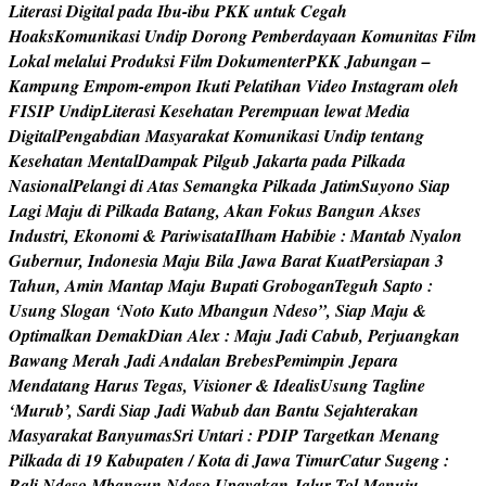
L
i
t
e
r
a
s
i
D
i
g
i
t
a
l
p
a
d
a
I
b
u
-
i
b
u
P
K
K
u
n
t
u
k
C
e
g
a
h
H
o
a
k
s
K
o
m
u
n
i
k
a
s
i
U
n
d
i
p
D
o
r
o
n
g
P
e
m
b
e
r
d
a
y
a
a
n
K
o
m
u
n
i
t
a
s
F
i
l
m
L
o
k
a
l
m
e
l
a
l
u
i
P
r
o
d
u
k
s
i
F
i
l
m
D
o
k
u
m
e
n
t
e
r
P
K
K
J
a
b
u
n
g
a
n
–
K
a
m
p
u
n
g
E
m
p
o
m
-
e
m
p
o
n
I
k
u
t
i
P
e
l
a
t
i
h
a
n
V
i
d
e
o
I
n
s
t
a
g
r
a
m
o
l
e
h
F
I
S
I
P
U
n
d
i
p
L
i
t
e
r
a
s
i
K
e
s
e
h
a
t
a
n
P
e
r
e
m
p
u
a
n
l
e
w
a
t
M
e
d
i
a
D
i
g
i
t
a
l
P
e
n
g
a
b
d
i
a
n
M
a
s
y
a
r
a
k
a
t
K
o
m
u
n
i
k
a
s
i
U
n
d
i
p
t
e
n
t
a
n
g
K
e
s
e
h
a
t
a
n
M
e
n
t
a
l
D
a
m
p
a
k
P
i
l
g
u
b
J
a
k
a
r
t
a
p
a
d
a
P
i
l
k
a
d
a
N
a
s
i
o
n
a
l
P
e
l
a
n
g
i
d
i
A
t
a
s
S
e
m
a
n
g
k
a
P
i
l
k
a
d
a
J
a
t
i
m
S
u
y
o
n
o
S
i
a
p
L
a
g
i
M
a
j
u
d
i
P
i
l
k
a
d
a
B
a
t
a
n
g
,
A
k
a
n
F
o
k
u
s
B
a
n
g
u
n
A
k
s
e
s
I
n
d
u
s
t
r
i
,
E
k
o
n
o
m
i
&
P
a
r
i
w
i
s
a
t
a
I
l
h
a
m
H
a
b
i
b
i
e
:
M
a
n
t
a
b
N
y
a
l
o
n
G
u
b
e
r
n
u
r
,
I
n
d
o
n
e
s
i
a
M
a
j
u
B
i
l
a
J
a
w
a
B
a
r
a
t
K
u
a
t
P
e
r
s
i
a
p
a
n
3
T
a
h
u
n
,
A
m
i
n
M
a
n
t
a
p
M
a
j
u
B
u
p
a
t
i
G
r
o
b
o
g
a
n
T
e
g
u
h
S
a
p
t
o
:
U
s
u
n
g
S
l
o
g
a
n
‘
N
o
t
o
K
u
t
o
M
b
a
n
g
u
n
N
d
e
s
o
”
,
S
i
a
p
M
a
j
u
&
O
p
t
i
m
a
l
k
a
n
D
e
m
a
k
D
i
a
n
A
l
e
x
:
M
a
j
u
J
a
d
i
C
a
b
u
b
,
P
e
r
j
u
a
n
g
k
a
n
B
a
w
a
n
g
M
e
r
a
h
J
a
d
i
A
n
d
a
l
a
n
B
r
e
b
e
s
P
e
m
i
m
p
i
n
J
e
p
a
r
a
M
e
n
d
a
t
a
n
g
H
a
r
u
s
T
e
g
a
s
,
V
i
s
i
o
n
e
r
&
I
d
e
a
l
i
s
U
s
u
n
g
T
a
g
l
i
n
e
‘
M
u
r
u
b
’
,
S
a
r
d
i
S
i
a
p
J
a
d
i
W
a
b
u
b
d
a
n
B
a
n
t
u
S
e
j
a
h
t
e
r
a
k
a
n
M
a
s
y
a
r
a
k
a
t
B
a
n
y
u
m
a
s
S
r
i
U
n
t
a
r
i
:
P
D
I
P
T
a
r
g
e
t
k
a
n
M
e
n
a
n
g
P
i
l
k
a
d
a
d
i
1
9
K
a
b
u
p
a
t
e
n
/
K
o
t
a
d
i
J
a
w
a
T
i
m
u
r
C
a
t
u
r
S
u
g
e
n
g
:
B
a
l
i
N
d
e
s
o
M
b
a
n
g
u
n
N
d
e
s
o
,
U
p
a
y
a
k
a
n
J
a
l
u
r
T
o
l
M
e
n
u
j
u