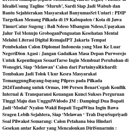
Idealis
Usung Tagline ‘Murub’, Sardi Siap Jadi Wabub dan
Bantu Sejahterakan Masyarakat Banyumas
Sri Untari : PDIP
Targetkan Menang Pilkada di 19 Kabupaten / Kota di Jawa
Timur
Catur Sugeng : Bali Ndeso Mbangun Ndeso,Upayakan
Jalur Tol Menuju Grobogan
Penguatan Kesehatan Mental
Melalui Literasi Digital Remaja
IPT Jakarta Tempat
Pembekalan Calon Diplomat Indonesia yang Mau Ke Luar
Negeri
Dion Agasi : Jangan Gadaikan Masa Depan Purworejo
Untuk Kepentingan Sesaat
Tarso Ingin Membuat Perubahan di
Wonogiri, Siap ‘Melawan’ Calon dari Partainya
Richardl:
Tembakau Jadi Tolok Ukur Kesra Masyarakat
Temanggung
Bayang-bayang Pilpres pada Pilkada
2024
Tambang untuk Ormas, 100 Persen Benar
Cegah Konflik
Internal & Transparansi Keuangan Kunci Sukses Perguruan
Tinggi Maju dan Unggul
Widodo JM : Dampingi Dua Bupati
Jadi ‘Modal’ Nyalon Wakil Bupati Tegal
Wina Ingin Bawa
Sragen Lebih Sejahtera, Siap ‘Melawan ‘ Trah Dayu
Supriyadi
Soal Pilwakot Semarang: Calon Petahana bisa Hindari
Gesekan antar Kader yang Mencalonkan Diri
Sunarmin :