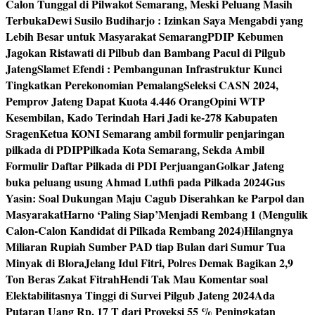
Calon Tunggal di Pilwakot Semarang, Meski Peluang Masih
Terbuka
Dewi Susilo Budiharjo : Izinkan Saya Mengabdi yang
Lebih Besar untuk Masyarakat Semarang
PDIP Kebumen
Jagokan Ristawati di Pilbub dan Bambang Pacul di Pilgub
Jateng
Slamet Efendi : Pembangunan Infrastruktur Kunci
Tingkatkan Perekonomian Pemalang
Seleksi CASN 2024,
Pemprov Jateng Dapat Kuota 4.446 Orang
Opini WTP
Kesembilan, Kado Terindah Hari Jadi ke-278 Kabupaten
Sragen
Ketua KONI Semarang ambil formulir penjaringan
pilkada di PDIP
Pilkada Kota Semarang, Sekda Ambil
Formulir Daftar Pilkada di PDI Perjuangan
Golkar Jateng
buka peluang usung Ahmad Luthfi pada Pilkada 2024
Gus
Yasin: Soal Dukungan Maju Cagub Diserahkan ke Parpol dan
Masyarakat
Harno ‘Paling Siap’Menjadi Rembang 1 (Mengulik
Calon-Calon Kandidat di Pilkada Rembang 2024)
Hilangnya
Miliaran Rupiah Sumber PAD tiap Bulan dari Sumur Tua
Minyak di Blora
Jelang Idul Fitri, Polres Demak Bagikan 2,9
Ton Beras Zakat Fitrah
Hendi Tak Mau Komentar soal
Elektabilitasnya Tinggi di Survei Pilgub Jateng 2024
Ada
Putaran Uang Rp. 17 T dari Proyeksi 55 % Peningkatan