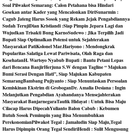
Soal Pilwakot Semarang: Calon Petahana bisa Hindari
Gesekan antar Kader yang Mencalonkan Diri
Sunarmin :
Cagub Jateng Harus Sosok yang Rekam Jejak Pengabdiannya
Sudah Teruji
Dian Kristiandi :Siap Pimpin Jepara Lagi dan
Wujudkan Trisakti Bung Karno
Sudewo : Jika Terpilih Jadi
Bupati Siap Optimalkan Potensi untuk Sejahterakan
Masyarakat Pati
Kolonel Mar.Hariyono : Mendongkrak
Popularitas Salatiga Lewat Pariwisata, Olah Raga dan
Kesehatan
H. Wartoyo Nyabub Bupati : Bantu Petani Lepas
dari Bencana Banjir
Herjuna S.W dengan Tagline “ Majukan
Bumi Serasi Dengan Hati”, Siap Majukan Kabupaten
Semarang
Bambang Pujiyanto : Siap Menuntaskan Persoalan
Kemiskinan Ekstrim di Grobogan
Dr. Amalia Desiana : Ingin
Melanjutkan Pengabdian Ayahandanya Mensejahterakan
Masyarakat Banjarnegara
Taufik Hidayat : Untuk Bisa Maju
Cilacap Harus Dipecah
Yulianto Balon Cabub : Kebumen
Butuh Sosok Pemimpin yang Bisa Menumbuhkan
Perekonomian
Pilwakot Tegal : Jamaludin Siap Maju,Tegal
Harus Dipimpin Orang Tegal Sendiri
Hendi : Sulit Mengusung