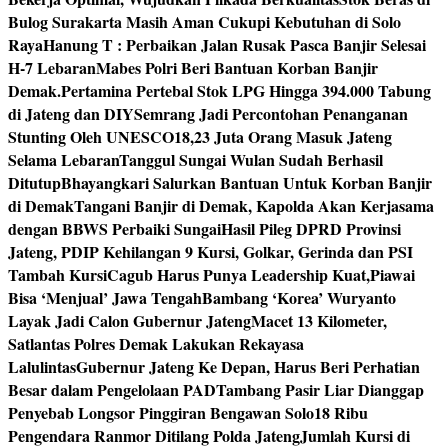
Bulog Surakarta Masih Aman Cukupi Kebutuhan di Solo
Raya
Hanung T : Perbaikan Jalan Rusak Pasca Banjir Selesai
H-7 Lebaran
Mabes Polri Beri Bantuan Korban Banjir
Demak.
Pertamina Pertebal Stok LPG Hingga 394.000 Tabung
di Jateng dan DIY
Semrang Jadi Percontohan Penanganan
Stunting Oleh UNESCO
18,23 Juta Orang Masuk Jateng
Selama Lebaran
Tanggul Sungai Wulan Sudah Berhasil
Ditutup
Bhayangkari Salurkan Bantuan Untuk Korban Banjir
di Demak
Tangani Banjir di Demak, Kapolda Akan Kerjasama
dengan BBWS Perbaiki Sungai
Hasil Pileg DPRD Provinsi
Jateng, PDIP Kehilangan 9 Kursi, Golkar, Gerinda dan PSI
Tambah Kursi
Cagub Harus Punya Leadership Kuat,Piawai
Bisa ‘Menjual’ Jawa Tengah
Bambang ‘Korea’ Wuryanto
Layak Jadi Calon Gubernur Jateng
Macet 13 Kilometer,
Satlantas Polres Demak Lakukan Rekayasa
Lalulintas
Gubernur Jateng Ke Depan, Harus Beri Perhatian
Besar dalam Pengelolaan PAD
Tambang Pasir Liar Dianggap
Penyebab Longsor Pinggiran Bengawan Solo
18 Ribu
Pengendara Ranmor Ditilang Polda Jateng
Jumlah Kursi di