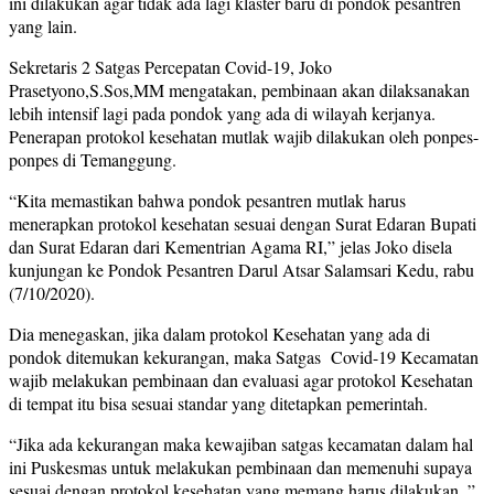
ini dilakukan agar tidak ada lagi klaster baru di pondok pesantren
yang lain.
Sekretaris 2 Satgas Percepatan Covid-19, Joko
Prasetyono,S.Sos,MM mengatakan, pembinaan akan dilaksanakan
lebih intensif lagi pada pondok yang ada di wilayah kerjanya.
Penerapan protokol kesehatan mutlak wajib dilakukan oleh ponpes-
ponpes di Temanggung.
“Kita memastikan bahwa pondok pesantren mutlak harus
menerapkan protokol kesehatan sesuai dengan Surat Edaran Bupati
dan Surat Edaran dari Kementrian Agama RI,” jelas Joko disela
kunjungan ke Pondok Pesantren Darul Atsar Salamsari Kedu, rabu
(7/10/2020).
Dia menegaskan, jika dalam protokol Kesehatan yang ada di
pondok ditemukan kekurangan, maka Satgas Covid-19 Kecamatan
wajib melakukan pembinaan dan evaluasi agar protokol Kesehatan
di tempat itu bisa sesuai standar yang ditetapkan pemerintah.
“Jika ada kekurangan maka kewajiban satgas kecamatan dalam hal
ini Puskesmas untuk melakukan pembinaan dan memenuhi supaya
sesuai dengan protokol kesehatan yang memang harus dilakukan.,”