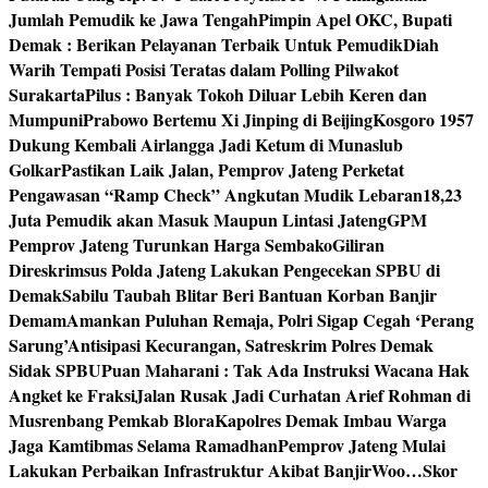
Jumlah Pemudik ke Jawa Tengah
Pimpin Apel OKC, Bupati
Demak : Berikan Pelayanan Terbaik Untuk Pemudik
Diah
Warih Tempati Posisi Teratas dalam Polling Pilwakot
Surakarta
Pilus : Banyak Tokoh Diluar Lebih Keren dan
Mumpuni
Prabowo Bertemu Xi Jinping di Beijing
Kosgoro 1957
Dukung Kembali Airlangga Jadi Ketum di Munaslub
Golkar
Pastikan Laik Jalan, Pemprov Jateng Perketat
Pengawasan “Ramp Check” Angkutan Mudik Lebaran
18,23
Juta Pemudik akan Masuk Maupun Lintasi Jateng
GPM
Pemprov Jateng Turunkan Harga Sembako
Giliran
Direskrimsus Polda Jateng Lakukan Pengecekan SPBU di
Demak
Sabilu Taubah Blitar Beri Bantuan Korban Banjir
Demam
Amankan Puluhan Remaja, Polri Sigap Cegah ‘Perang
Sarung’
Antisipasi Kecurangan, Satreskrim Polres Demak
Sidak SPBU
Puan Maharani : Tak Ada Instruksi Wacana Hak
Angket ke Fraksi
Jalan Rusak Jadi Curhatan Arief Rohman di
Musrenbang Pemkab Blora
Kapolres Demak Imbau Warga
Jaga Kamtibmas Selama Ramadhan
Pemprov Jateng Mulai
Lakukan Perbaikan Infrastruktur Akibat Banjir
Woo…Skor