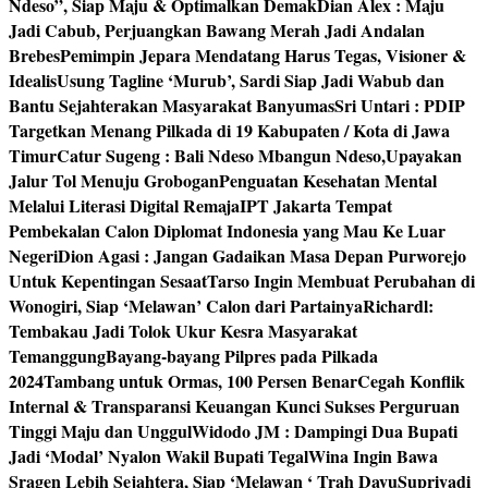
Ndeso”, Siap Maju & Optimalkan Demak
Dian Alex : Maju
Jadi Cabub, Perjuangkan Bawang Merah Jadi Andalan
Brebes
Pemimpin Jepara Mendatang Harus Tegas, Visioner &
Idealis
Usung Tagline ‘Murub’, Sardi Siap Jadi Wabub dan
Bantu Sejahterakan Masyarakat Banyumas
Sri Untari : PDIP
Targetkan Menang Pilkada di 19 Kabupaten / Kota di Jawa
Timur
Catur Sugeng : Bali Ndeso Mbangun Ndeso,Upayakan
Jalur Tol Menuju Grobogan
Penguatan Kesehatan Mental
Melalui Literasi Digital Remaja
IPT Jakarta Tempat
Pembekalan Calon Diplomat Indonesia yang Mau Ke Luar
Negeri
Dion Agasi : Jangan Gadaikan Masa Depan Purworejo
Untuk Kepentingan Sesaat
Tarso Ingin Membuat Perubahan di
Wonogiri, Siap ‘Melawan’ Calon dari Partainya
Richardl:
Tembakau Jadi Tolok Ukur Kesra Masyarakat
Temanggung
Bayang-bayang Pilpres pada Pilkada
2024
Tambang untuk Ormas, 100 Persen Benar
Cegah Konflik
Internal & Transparansi Keuangan Kunci Sukses Perguruan
Tinggi Maju dan Unggul
Widodo JM : Dampingi Dua Bupati
Jadi ‘Modal’ Nyalon Wakil Bupati Tegal
Wina Ingin Bawa
Sragen Lebih Sejahtera, Siap ‘Melawan ‘ Trah Dayu
Supriyadi