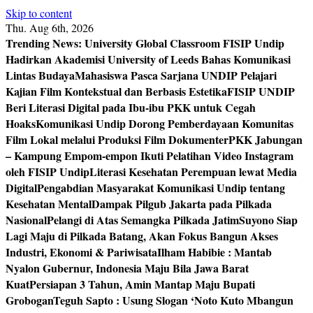
Skip to content
Thu. Aug 6th, 2026
Trending News:
University Global Classroom FISIP Undip
Hadirkan Akademisi University of Leeds Bahas Komunikasi
Lintas Budaya
Mahasiswa Pasca Sarjana UNDIP Pelajari
Kajian Film Kontekstual dan Berbasis Estetika
FISIP UNDIP
Beri Literasi Digital pada Ibu-ibu PKK untuk Cegah
Hoaks
Komunikasi Undip Dorong Pemberdayaan Komunitas
Film Lokal melalui Produksi Film Dokumenter
PKK Jabungan
– Kampung Empom-empon Ikuti Pelatihan Video Instagram
oleh FISIP Undip
Literasi Kesehatan Perempuan lewat Media
Digital
Pengabdian Masyarakat Komunikasi Undip tentang
Kesehatan Mental
Dampak Pilgub Jakarta pada Pilkada
Nasional
Pelangi di Atas Semangka Pilkada Jatim
Suyono Siap
Lagi Maju di Pilkada Batang, Akan Fokus Bangun Akses
Industri, Ekonomi & Pariwisata
Ilham Habibie : Mantab
Nyalon Gubernur, Indonesia Maju Bila Jawa Barat
Kuat
Persiapan 3 Tahun, Amin Mantap Maju Bupati
Grobogan
Teguh Sapto : Usung Slogan ‘Noto Kuto Mbangun