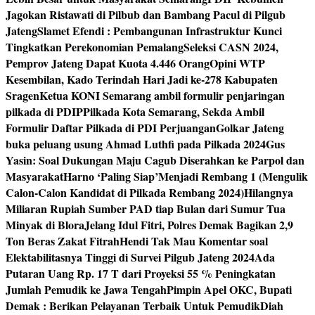
Jagokan Ristawati di Pilbub dan Bambang Pacul di Pilgub
Jateng
Slamet Efendi : Pembangunan Infrastruktur Kunci
Tingkatkan Perekonomian Pemalang
Seleksi CASN 2024,
Pemprov Jateng Dapat Kuota 4.446 Orang
Opini WTP
Kesembilan, Kado Terindah Hari Jadi ke-278 Kabupaten
Sragen
Ketua KONI Semarang ambil formulir penjaringan
pilkada di PDIP
Pilkada Kota Semarang, Sekda Ambil
Formulir Daftar Pilkada di PDI Perjuangan
Golkar Jateng
buka peluang usung Ahmad Luthfi pada Pilkada 2024
Gus
Yasin: Soal Dukungan Maju Cagub Diserahkan ke Parpol dan
Masyarakat
Harno ‘Paling Siap’Menjadi Rembang 1 (Mengulik
Calon-Calon Kandidat di Pilkada Rembang 2024)
Hilangnya
Miliaran Rupiah Sumber PAD tiap Bulan dari Sumur Tua
Minyak di Blora
Jelang Idul Fitri, Polres Demak Bagikan 2,9
Ton Beras Zakat Fitrah
Hendi Tak Mau Komentar soal
Elektabilitasnya Tinggi di Survei Pilgub Jateng 2024
Ada
Putaran Uang Rp. 17 T dari Proyeksi 55 % Peningkatan
Jumlah Pemudik ke Jawa Tengah
Pimpin Apel OKC, Bupati
Demak : Berikan Pelayanan Terbaik Untuk Pemudik
Diah