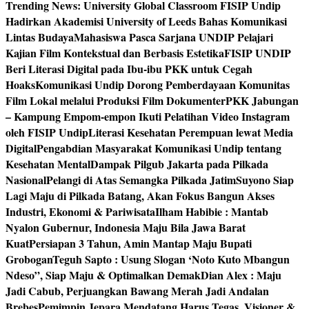
Trending News:
University Global Classroom FISIP Undip
Hadirkan Akademisi University of Leeds Bahas Komunikasi
Lintas Budaya
Mahasiswa Pasca Sarjana UNDIP Pelajari
Kajian Film Kontekstual dan Berbasis Estetika
FISIP UNDIP
Beri Literasi Digital pada Ibu-ibu PKK untuk Cegah
Hoaks
Komunikasi Undip Dorong Pemberdayaan Komunitas
Film Lokal melalui Produksi Film Dokumenter
PKK Jabungan
– Kampung Empom-empon Ikuti Pelatihan Video Instagram
oleh FISIP Undip
Literasi Kesehatan Perempuan lewat Media
Digital
Pengabdian Masyarakat Komunikasi Undip tentang
Kesehatan Mental
Dampak Pilgub Jakarta pada Pilkada
Nasional
Pelangi di Atas Semangka Pilkada Jatim
Suyono Siap
Lagi Maju di Pilkada Batang, Akan Fokus Bangun Akses
Industri, Ekonomi & Pariwisata
Ilham Habibie : Mantab
Nyalon Gubernur, Indonesia Maju Bila Jawa Barat
Kuat
Persiapan 3 Tahun, Amin Mantap Maju Bupati
Grobogan
Teguh Sapto : Usung Slogan ‘Noto Kuto Mbangun
Ndeso”, Siap Maju & Optimalkan Demak
Dian Alex : Maju
Jadi Cabub, Perjuangkan Bawang Merah Jadi Andalan
Brebes
Pemimpin Jepara Mendatang Harus Tegas, Visioner &