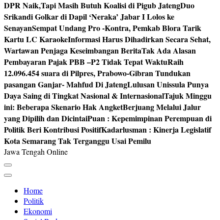
DPR Naik,Tapi Masih Butuh Koalisi di Pigub Jateng
Duo
Srikandi Golkar di Dapil ‘Neraka’ Jabar I Lolos ke
Senayan
Sempat Undang Pro -Kontra, Pemkab Blora Tarik
Kartu LC Karaoke
Informasi Harus Dihadirkan Secara Sehat,
Wartawan Penjaga Keseimbangan Berita
Tak Ada Alasan
Pembayaran Pajak PBB –P2 Tidak Tepat Waktu
Raih
12.096.454 suara di Pilpres, Prabowo-Gibran Tundukan
pasangan Ganjar- Mahfud Di Jateng
Lulusan Unissula Punya
Daya Saing di Tingkat Nasional & Internasional
Tajuk Minggu
ini: Beberapa Skenario Hak Angket
Berjuang Melalui Jalur
yang Dipilih dan Dicintai
Puan : Kepemimpinan Perempuan di
Politik Beri Kontribusi Positif
Kadarlusman : Kinerja Legislatif
Kota Semarang Tak Terganggu Usai Pemilu
Jawa Tengah Online
Home
Politik
Ekonomi