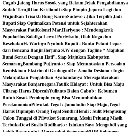
Cagub Jateng Harus Sosok yang Rekam Jejak Pengabdiannya
Sudah Teruji
Dian Kristiandi :Siap Pimpin Jepara Lagi dan
Wujudkan Trisakti Bung Karno
Sudewo : Jika Terpilih Jadi
Bupati Siap Optimalkan Potensi untuk Sejahterakan
Masyarakat Pati
Kolonel Mar.Hariyono : Mendongkrak
Popularitas Salatiga Lewat Pariwisata, Olah Raga dan
Kesehatan
H. Wartoyo Nyabub Bupati : Bantu Petani Lepas
dari Bencana Banjir
Herjuna S.W dengan Tagline “ Majukan
Bumi Serasi Dengan Hati”, Siap Majukan Kabupaten
Semarang
Bambang Pujiyanto : Siap Menuntaskan Persoalan
Kemiskinan Ekstrim di Grobogan
Dr. Amalia Desiana : Ingin
Melanjutkan Pengabdian Ayahandanya Mensejahterakan
Masyarakat Banjarnegara
Taufik Hidayat : Untuk Bisa Maju
Cilacap Harus Dipecah
Yulianto Balon Cabub : Kebumen
Butuh Sosok Pemimpin yang Bisa Menumbuhkan
Perekonomian
Pilwakot Tegal : Jamaludin Siap Maju,Tegal
Harus Dipimpin Orang Tegal Sendiri
Hendi : Sulit Mengusung
Calon Tunggal di Pilwakot Semarang, Meski Peluang Masih
Terbuka
Dewi Susilo Budiharjo : Izinkan Saya Mengabdi yang
Lebih Besar untuk Masyarakat Semarang
PDIP Kebumen