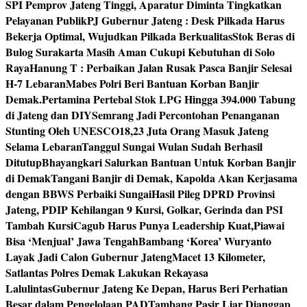
SPI Pemprov Jateng Tinggi, Aparatur Diminta Tingkatkan
Pelayanan Publik
PJ Gubernur Jateng : Desk Pilkada Harus
Bekerja Optimal, Wujudkan Pilkada Berkualitas
Stok Beras di
Bulog Surakarta Masih Aman Cukupi Kebutuhan di Solo
Raya
Hanung T : Perbaikan Jalan Rusak Pasca Banjir Selesai
H-7 Lebaran
Mabes Polri Beri Bantuan Korban Banjir
Demak.
Pertamina Pertebal Stok LPG Hingga 394.000 Tabung
di Jateng dan DIY
Semrang Jadi Percontohan Penanganan
Stunting Oleh UNESCO
18,23 Juta Orang Masuk Jateng
Selama Lebaran
Tanggul Sungai Wulan Sudah Berhasil
Ditutup
Bhayangkari Salurkan Bantuan Untuk Korban Banjir
di Demak
Tangani Banjir di Demak, Kapolda Akan Kerjasama
dengan BBWS Perbaiki Sungai
Hasil Pileg DPRD Provinsi
Jateng, PDIP Kehilangan 9 Kursi, Golkar, Gerinda dan PSI
Tambah Kursi
Cagub Harus Punya Leadership Kuat,Piawai
Bisa ‘Menjual’ Jawa Tengah
Bambang ‘Korea’ Wuryanto
Layak Jadi Calon Gubernur Jateng
Macet 13 Kilometer,
Satlantas Polres Demak Lakukan Rekayasa
Lalulintas
Gubernur Jateng Ke Depan, Harus Beri Perhatian
Besar dalam Pengelolaan PAD
Tambang Pasir Liar Dianggap