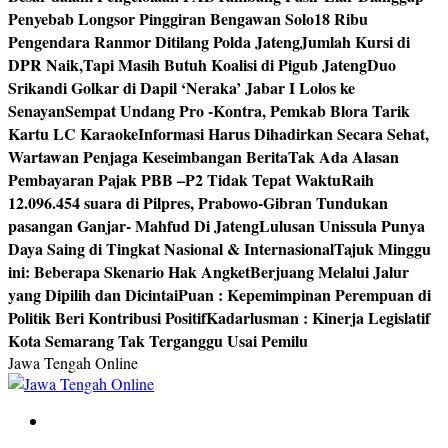
Penyebab Longsor Pinggiran Bengawan Solo
18 Ribu
Pengendara Ranmor Ditilang Polda Jateng
Jumlah Kursi di
DPR Naik,Tapi Masih Butuh Koalisi di Pigub Jateng
Duo
Srikandi Golkar di Dapil ‘Neraka’ Jabar I Lolos ke
Senayan
Sempat Undang Pro -Kontra, Pemkab Blora Tarik
Kartu LC Karaoke
Informasi Harus Dihadirkan Secara Sehat,
Wartawan Penjaga Keseimbangan Berita
Tak Ada Alasan
Pembayaran Pajak PBB –P2 Tidak Tepat Waktu
Raih
12.096.454 suara di Pilpres, Prabowo-Gibran Tundukan
pasangan Ganjar- Mahfud Di Jateng
Lulusan Unissula Punya
Daya Saing di Tingkat Nasional & Internasional
Tajuk Minggu
ini: Beberapa Skenario Hak Angket
Berjuang Melalui Jalur
yang Dipilih dan Dicintai
Puan : Kepemimpinan Perempuan di
Politik Beri Kontribusi Positif
Kadarlusman : Kinerja Legislatif
Kota Semarang Tak Terganggu Usai Pemilu
Jawa Tengah Online
Berita Jawa Tengah Terbaru dan Terkini