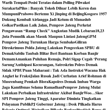
Warih Tempati Posisi Teratas dalam Polling Pilwakot
Surakarta
Pilus : Banyak Tokoh Diluar Lebih Keren dan
Mumpuni
Prabowo Bertemu Xi Jinping di Beijing
Kosgoro 1957
Dukung Kembali Airlangga Jadi Ketum di Munaslub
Golkar
Pastikan Laik Jalan, Pemprov Jateng Perketat
Pengawasan “Ramp Check” Angkutan Mudik Lebaran
18,23
Juta Pemudik akan Masuk Maupun Lintasi Jateng
GPM
Pemprov Jateng Turunkan Harga Sembako
Giliran
Direskrimsus Polda Jateng Lakukan Pengecekan SPBU di
Demak
Sabilu Taubah Blitar Beri Bantuan Korban Banjir
Demam
Amankan Puluhan Remaja, Polri Sigap Cegah ‘Perang
Sarung’
Antisipasi Kecurangan, Satreskrim Polres Demak
Sidak SPBU
Puan Maharani : Tak Ada Instruksi Wacana Hak
Angket ke Fraksi
Jalan Rusak Jadi Curhatan Arief Rohman di
Musrenbang Pemkab Blora
Kapolres Demak Imbau Warga
Jaga Kamtibmas Selama Ramadhan
Pemprov Jateng Mulai
Lakukan Perbaikan Infrastruktur Akibat Banjir
Woo…Skor
SPI Pemprov Jateng Tinggi, Aparatur Diminta Tingkatkan
Pelayanan Publik
PJ Gubernur Jateng : Desk Pilkada Harus
Bekerja Optimal, Wujudkan Pilkada Berkualitas
Stok Beras di