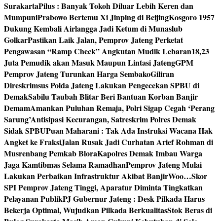
Surakarta
Pilus : Banyak Tokoh Diluar Lebih Keren dan
Mumpuni
Prabowo Bertemu Xi Jinping di Beijing
Kosgoro 1957
Dukung Kembali Airlangga Jadi Ketum di Munaslub
Golkar
Pastikan Laik Jalan, Pemprov Jateng Perketat
Pengawasan “Ramp Check” Angkutan Mudik Lebaran
18,23
Juta Pemudik akan Masuk Maupun Lintasi Jateng
GPM
Pemprov Jateng Turunkan Harga Sembako
Giliran
Direskrimsus Polda Jateng Lakukan Pengecekan SPBU di
Demak
Sabilu Taubah Blitar Beri Bantuan Korban Banjir
Demam
Amankan Puluhan Remaja, Polri Sigap Cegah ‘Perang
Sarung’
Antisipasi Kecurangan, Satreskrim Polres Demak
Sidak SPBU
Puan Maharani : Tak Ada Instruksi Wacana Hak
Angket ke Fraksi
Jalan Rusak Jadi Curhatan Arief Rohman di
Musrenbang Pemkab Blora
Kapolres Demak Imbau Warga
Jaga Kamtibmas Selama Ramadhan
Pemprov Jateng Mulai
Lakukan Perbaikan Infrastruktur Akibat Banjir
Woo…Skor
SPI Pemprov Jateng Tinggi, Aparatur Diminta Tingkatkan
Pelayanan Publik
PJ Gubernur Jateng : Desk Pilkada Harus
Bekerja Optimal, Wujudkan Pilkada Berkualitas
Stok Beras di