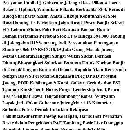
Pelayanan Publik
PJ Gubernur Jateng : Desk Pilkada Harus
Bekerja Optimal, Wujudkan Pilkada Berkualitas
Stok Beras di
Bulog Surakarta Masih Aman Cukupi Kebutuhan di Solo
Raya
Hanung T : Perbaikan Jalan Rusak Pasca Banjir Selesai
H-7 Lebaran
Mabes Polri Beri Bantuan Korban Banjir
Demak.
Pertamina Pertebal Stok LPG Hingga 394.000 Tabung
di Jateng dan DIY
Semrang Jadi Percontohan Penanganan
Stunting Oleh UNESCO
18,23 Juta Orang Masuk Jateng
Selama Lebaran
Tanggul Sungai Wulan Sudah Berhasil
Ditutup
Bhayangkari Salurkan Bantuan Untuk Korban Banjir
di Demak
Tangani Banjir di Demak, Kapolda Akan Kerjasama
dengan BBWS Perbaiki Sungai
Hasil Pileg DPRD Provinsi
Jateng, PDIP Kehilangan 9 Kursi, Golkar, Gerinda dan PSI
Tambah Kursi
Cagub Harus Punya Leadership Kuat,Piawai
Bisa ‘Menjual’ Jawa Tengah
Bambang ‘Korea’ Wuryanto
Layak Jadi Calon Gubernur Jateng
Macet 13 Kilometer,
Satlantas Polres Demak Lakukan Rekayasa
Lalulintas
Gubernur Jateng Ke Depan, Harus Beri Perhatian
Besar dalam Pengelolaan PAD
Tambang Pasir Liar Dianggap
Penyebab Longsor Pinggiran Bengawan Solo
18 Ribu