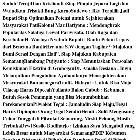
Sudah Teruji
Dian Kristiandi :Siap Pimpin Jepara Lagi dan
Wujudkan Trisakti Bung Karno
Sudewo : Jika Terpilih Jadi
Bupati Siap Optimalkan Potensi untuk Sejahterakan
Masyarakat Pati
Kolonel Mar.Hariyono : Mendongkrak
Popularitas Salatiga Lewat Pariwisata, Olah Raga dan
Kesehatan
H. Wartoyo Nyabub Bupati : Bantu Petani Lepas
dari Bencana Banjir
Herjuna S.W dengan Tagline “ Majukan
Bumi Serasi Dengan Hati”, Siap Majukan Kabupaten
Semarang
Bambang Pujiyanto : Siap Menuntaskan Persoalan
Kemiskinan Ekstrim di Grobogan
Dr. Amalia Desiana : Ingin
Melanjutkan Pengabdian Ayahandanya Mensejahterakan
Masyarakat Banjarnegara
Taufik Hidayat : Untuk Bisa Maju
Cilacap Harus Dipecah
Yulianto Balon Cabub : Kebumen
Butuh Sosok Pemimpin yang Bisa Menumbuhkan
Perekonomian
Pilwakot Tegal : Jamaludin Siap Maju,Tegal
Harus Dipimpin Orang Tegal Sendiri
Hendi : Sulit Mengusung
Calon Tunggal di Pilwakot Semarang, Meski Peluang Masih
Terbuka
Dewi Susilo Budiharjo : Izinkan Saya Mengabdi yang
Lebih Besar untuk Masyarakat Semarang
PDIP Kebumen
Jagokan Ristawati di Pilbub dan Bambang Pacul di Pilgub