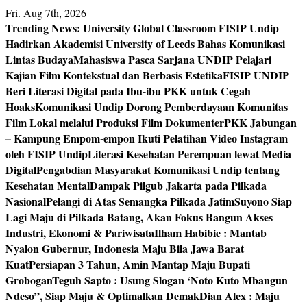
Skip
Fri. Aug 7th, 2026
to
Trending News:
University Global Classroom FISIP Undip
content
Hadirkan Akademisi University of Leeds Bahas Komunikasi
Lintas Budaya
Mahasiswa Pasca Sarjana UNDIP Pelajari
Kajian Film Kontekstual dan Berbasis Estetika
FISIP UNDIP
Beri Literasi Digital pada Ibu-ibu PKK untuk Cegah
Hoaks
Komunikasi Undip Dorong Pemberdayaan Komunitas
Film Lokal melalui Produksi Film Dokumenter
PKK Jabungan
– Kampung Empom-empon Ikuti Pelatihan Video Instagram
oleh FISIP Undip
Literasi Kesehatan Perempuan lewat Media
Digital
Pengabdian Masyarakat Komunikasi Undip tentang
Kesehatan Mental
Dampak Pilgub Jakarta pada Pilkada
Nasional
Pelangi di Atas Semangka Pilkada Jatim
Suyono Siap
Lagi Maju di Pilkada Batang, Akan Fokus Bangun Akses
Industri, Ekonomi & Pariwisata
Ilham Habibie : Mantab
Nyalon Gubernur, Indonesia Maju Bila Jawa Barat
Kuat
Persiapan 3 Tahun, Amin Mantap Maju Bupati
Grobogan
Teguh Sapto : Usung Slogan ‘Noto Kuto Mbangun
Ndeso”, Siap Maju & Optimalkan Demak
Dian Alex : Maju