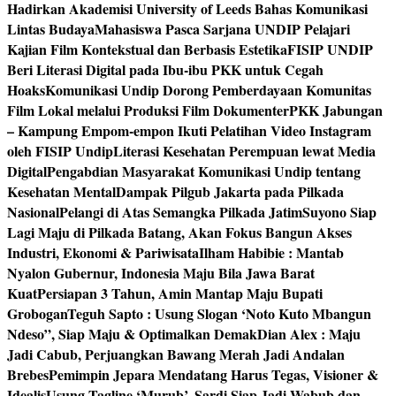
Hadirkan Akademisi University of Leeds Bahas Komunikasi
Lintas Budaya
Mahasiswa Pasca Sarjana UNDIP Pelajari
Kajian Film Kontekstual dan Berbasis Estetika
FISIP UNDIP
Beri Literasi Digital pada Ibu-ibu PKK untuk Cegah
Hoaks
Komunikasi Undip Dorong Pemberdayaan Komunitas
Film Lokal melalui Produksi Film Dokumenter
PKK Jabungan
– Kampung Empom-empon Ikuti Pelatihan Video Instagram
oleh FISIP Undip
Literasi Kesehatan Perempuan lewat Media
Digital
Pengabdian Masyarakat Komunikasi Undip tentang
Kesehatan Mental
Dampak Pilgub Jakarta pada Pilkada
Nasional
Pelangi di Atas Semangka Pilkada Jatim
Suyono Siap
Lagi Maju di Pilkada Batang, Akan Fokus Bangun Akses
Industri, Ekonomi & Pariwisata
Ilham Habibie : Mantab
Nyalon Gubernur, Indonesia Maju Bila Jawa Barat
Kuat
Persiapan 3 Tahun, Amin Mantap Maju Bupati
Grobogan
Teguh Sapto : Usung Slogan ‘Noto Kuto Mbangun
Ndeso”, Siap Maju & Optimalkan Demak
Dian Alex : Maju
Jadi Cabub, Perjuangkan Bawang Merah Jadi Andalan
Brebes
Pemimpin Jepara Mendatang Harus Tegas, Visioner &
Idealis
Usung Tagline ‘Murub’, Sardi Siap Jadi Wabub dan