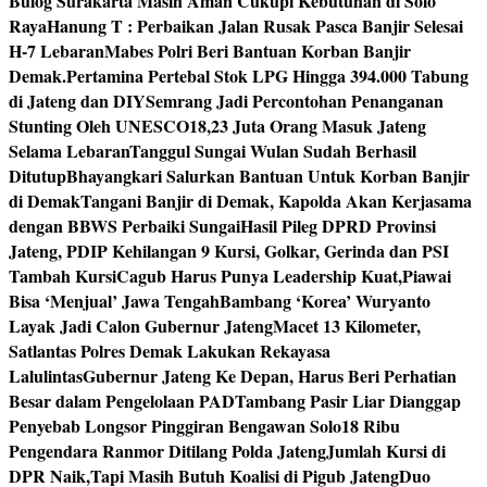
Bulog Surakarta Masih Aman Cukupi Kebutuhan di Solo
Raya
Hanung T : Perbaikan Jalan Rusak Pasca Banjir Selesai
H-7 Lebaran
Mabes Polri Beri Bantuan Korban Banjir
Demak.
Pertamina Pertebal Stok LPG Hingga 394.000 Tabung
di Jateng dan DIY
Semrang Jadi Percontohan Penanganan
Stunting Oleh UNESCO
18,23 Juta Orang Masuk Jateng
Selama Lebaran
Tanggul Sungai Wulan Sudah Berhasil
Ditutup
Bhayangkari Salurkan Bantuan Untuk Korban Banjir
di Demak
Tangani Banjir di Demak, Kapolda Akan Kerjasama
dengan BBWS Perbaiki Sungai
Hasil Pileg DPRD Provinsi
Jateng, PDIP Kehilangan 9 Kursi, Golkar, Gerinda dan PSI
Tambah Kursi
Cagub Harus Punya Leadership Kuat,Piawai
Bisa ‘Menjual’ Jawa Tengah
Bambang ‘Korea’ Wuryanto
Layak Jadi Calon Gubernur Jateng
Macet 13 Kilometer,
Satlantas Polres Demak Lakukan Rekayasa
Lalulintas
Gubernur Jateng Ke Depan, Harus Beri Perhatian
Besar dalam Pengelolaan PAD
Tambang Pasir Liar Dianggap
Penyebab Longsor Pinggiran Bengawan Solo
18 Ribu
Pengendara Ranmor Ditilang Polda Jateng
Jumlah Kursi di
DPR Naik,Tapi Masih Butuh Koalisi di Pigub Jateng
Duo