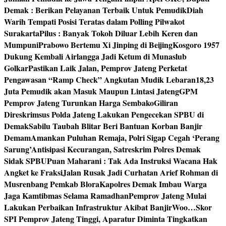
Demak : Berikan Pelayanan Terbaik Untuk Pemudik
Diah
Warih Tempati Posisi Teratas dalam Polling Pilwakot
Surakarta
Pilus : Banyak Tokoh Diluar Lebih Keren dan
Mumpuni
Prabowo Bertemu Xi Jinping di Beijing
Kosgoro 1957
Dukung Kembali Airlangga Jadi Ketum di Munaslub
Golkar
Pastikan Laik Jalan, Pemprov Jateng Perketat
Pengawasan “Ramp Check” Angkutan Mudik Lebaran
18,23
Juta Pemudik akan Masuk Maupun Lintasi Jateng
GPM
Pemprov Jateng Turunkan Harga Sembako
Giliran
Direskrimsus Polda Jateng Lakukan Pengecekan SPBU di
Demak
Sabilu Taubah Blitar Beri Bantuan Korban Banjir
Demam
Amankan Puluhan Remaja, Polri Sigap Cegah ‘Perang
Sarung’
Antisipasi Kecurangan, Satreskrim Polres Demak
Sidak SPBU
Puan Maharani : Tak Ada Instruksi Wacana Hak
Angket ke Fraksi
Jalan Rusak Jadi Curhatan Arief Rohman di
Musrenbang Pemkab Blora
Kapolres Demak Imbau Warga
Jaga Kamtibmas Selama Ramadhan
Pemprov Jateng Mulai
Lakukan Perbaikan Infrastruktur Akibat Banjir
Woo…Skor
SPI Pemprov Jateng Tinggi, Aparatur Diminta Tingkatkan