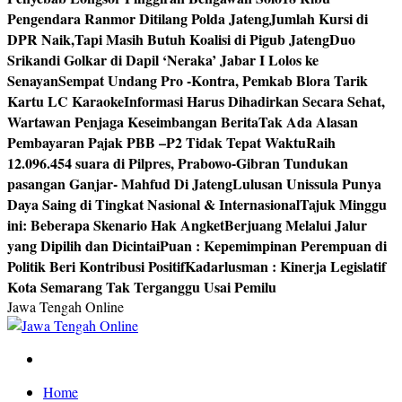
Pengendara Ranmor Ditilang Polda Jateng
Jumlah Kursi di
DPR Naik,Tapi Masih Butuh Koalisi di Pigub Jateng
Duo
Srikandi Golkar di Dapil ‘Neraka’ Jabar I Lolos ke
Senayan
Sempat Undang Pro -Kontra, Pemkab Blora Tarik
Kartu LC Karaoke
Informasi Harus Dihadirkan Secara Sehat,
Wartawan Penjaga Keseimbangan Berita
Tak Ada Alasan
Pembayaran Pajak PBB –P2 Tidak Tepat Waktu
Raih
12.096.454 suara di Pilpres, Prabowo-Gibran Tundukan
pasangan Ganjar- Mahfud Di Jateng
Lulusan Unissula Punya
Daya Saing di Tingkat Nasional & Internasional
Tajuk Minggu
ini: Beberapa Skenario Hak Angket
Berjuang Melalui Jalur
yang Dipilih dan Dicintai
Puan : Kepemimpinan Perempuan di
Politik Beri Kontribusi Positif
Kadarlusman : Kinerja Legislatif
Kota Semarang Tak Terganggu Usai Pemilu
Jawa Tengah Online
Berita Jawa Tengah Terbaru dan Terkini
Home