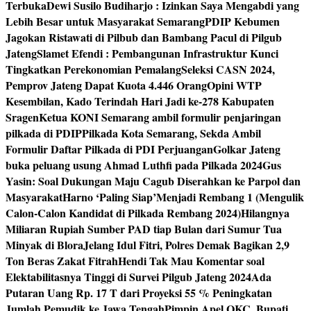
Terbuka
Dewi Susilo Budiharjo : Izinkan Saya Mengabdi yang
Lebih Besar untuk Masyarakat Semarang
PDIP Kebumen
Jagokan Ristawati di Pilbub dan Bambang Pacul di Pilgub
Jateng
Slamet Efendi : Pembangunan Infrastruktur Kunci
Tingkatkan Perekonomian Pemalang
Seleksi CASN 2024,
Pemprov Jateng Dapat Kuota 4.446 Orang
Opini WTP
Kesembilan, Kado Terindah Hari Jadi ke-278 Kabupaten
Sragen
Ketua KONI Semarang ambil formulir penjaringan
pilkada di PDIP
Pilkada Kota Semarang, Sekda Ambil
Formulir Daftar Pilkada di PDI Perjuangan
Golkar Jateng
buka peluang usung Ahmad Luthfi pada Pilkada 2024
Gus
Yasin: Soal Dukungan Maju Cagub Diserahkan ke Parpol dan
Masyarakat
Harno ‘Paling Siap’Menjadi Rembang 1 (Mengulik
Calon-Calon Kandidat di Pilkada Rembang 2024)
Hilangnya
Miliaran Rupiah Sumber PAD tiap Bulan dari Sumur Tua
Minyak di Blora
Jelang Idul Fitri, Polres Demak Bagikan 2,9
Ton Beras Zakat Fitrah
Hendi Tak Mau Komentar soal
Elektabilitasnya Tinggi di Survei Pilgub Jateng 2024
Ada
Putaran Uang Rp. 17 T dari Proyeksi 55 % Peningkatan
Jumlah Pemudik ke Jawa Tengah
Pimpin Apel OKC, Bupati