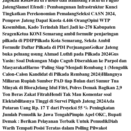
Jateng
Slamet Efendi : Pembangunan Infrastruktur Kunci
Tingkatkan Perekonomian Pemalang
Seleksi CASN 2024,
Pemprov Jateng Dapat Kuota 4.446 Orang
Opini WTP
Kesembilan, Kado Terindah Hari Jadi ke-278 Kabupaten
Sragen
Ketua KONI Semarang ambil formulir penjaringan
pilkada di PDIP
Pilkada Kota Semarang, Sekda Ambil
Formulir Daftar Pilkada di PDI Perjuangan
Golkar Jateng
buka peluang usung Ahmad Luthfi pada Pilkada 2024
Gus
Yasin: Soal Dukungan Maju Cagub Diserahkan ke Parpol dan
Masyarakat
Harno ‘Paling Siap’Menjadi Rembang 1 (Mengulik
Calon-Calon Kandidat di Pilkada Rembang 2024)
Hilangnya
Miliaran Rupiah Sumber PAD tiap Bulan dari Sumur Tua
Minyak di Blora
Jelang Idul Fitri, Polres Demak Bagikan 2,9
Ton Beras Zakat Fitrah
Hendi Tak Mau Komentar soal
Elektabilitasnya Tinggi di Survei Pilgub Jateng 2024
Ada
Putaran Uang Rp. 17 T dari Proyeksi 55 % Peningkatan
Jumlah Pemudik ke Jawa Tengah
Pimpin Apel OKC, Bupati
Demak : Berikan Pelayanan Terbaik Untuk Pemudik
Diah
Warih Tempati Posisi Teratas dalam Polling Pilwakot