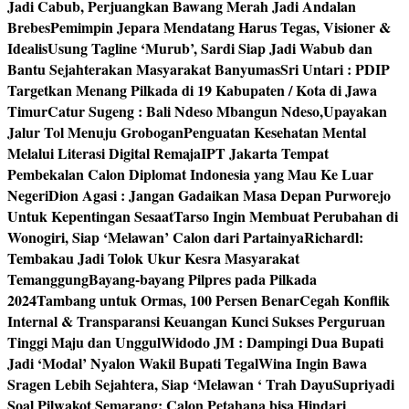
Jadi Cabub, Perjuangkan Bawang Merah Jadi Andalan
Brebes
Pemimpin Jepara Mendatang Harus Tegas, Visioner &
Idealis
Usung Tagline ‘Murub’, Sardi Siap Jadi Wabub dan
Bantu Sejahterakan Masyarakat Banyumas
Sri Untari : PDIP
Targetkan Menang Pilkada di 19 Kabupaten / Kota di Jawa
Timur
Catur Sugeng : Bali Ndeso Mbangun Ndeso,Upayakan
Jalur Tol Menuju Grobogan
Penguatan Kesehatan Mental
Melalui Literasi Digital Remaja
IPT Jakarta Tempat
Pembekalan Calon Diplomat Indonesia yang Mau Ke Luar
Negeri
Dion Agasi : Jangan Gadaikan Masa Depan Purworejo
Untuk Kepentingan Sesaat
Tarso Ingin Membuat Perubahan di
Wonogiri, Siap ‘Melawan’ Calon dari Partainya
Richardl:
Tembakau Jadi Tolok Ukur Kesra Masyarakat
Temanggung
Bayang-bayang Pilpres pada Pilkada
2024
Tambang untuk Ormas, 100 Persen Benar
Cegah Konflik
Internal & Transparansi Keuangan Kunci Sukses Perguruan
Tinggi Maju dan Unggul
Widodo JM : Dampingi Dua Bupati
Jadi ‘Modal’ Nyalon Wakil Bupati Tegal
Wina Ingin Bawa
Sragen Lebih Sejahtera, Siap ‘Melawan ‘ Trah Dayu
Supriyadi
Soal Pilwakot Semarang: Calon Petahana bisa Hindari