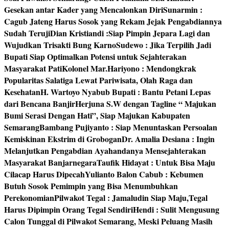
Gesekan antar Kader yang Mencalonkan Diri
Sunarmin :
Cagub Jateng Harus Sosok yang Rekam Jejak Pengabdiannya
Sudah Teruji
Dian Kristiandi :Siap Pimpin Jepara Lagi dan
Wujudkan Trisakti Bung Karno
Sudewo : Jika Terpilih Jadi
Bupati Siap Optimalkan Potensi untuk Sejahterakan
Masyarakat Pati
Kolonel Mar.Hariyono : Mendongkrak
Popularitas Salatiga Lewat Pariwisata, Olah Raga dan
Kesehatan
H. Wartoyo Nyabub Bupati : Bantu Petani Lepas
dari Bencana Banjir
Herjuna S.W dengan Tagline “ Majukan
Bumi Serasi Dengan Hati”, Siap Majukan Kabupaten
Semarang
Bambang Pujiyanto : Siap Menuntaskan Persoalan
Kemiskinan Ekstrim di Grobogan
Dr. Amalia Desiana : Ingin
Melanjutkan Pengabdian Ayahandanya Mensejahterakan
Masyarakat Banjarnegara
Taufik Hidayat : Untuk Bisa Maju
Cilacap Harus Dipecah
Yulianto Balon Cabub : Kebumen
Butuh Sosok Pemimpin yang Bisa Menumbuhkan
Perekonomian
Pilwakot Tegal : Jamaludin Siap Maju,Tegal
Harus Dipimpin Orang Tegal Sendiri
Hendi : Sulit Mengusung
Calon Tunggal di Pilwakot Semarang, Meski Peluang Masih