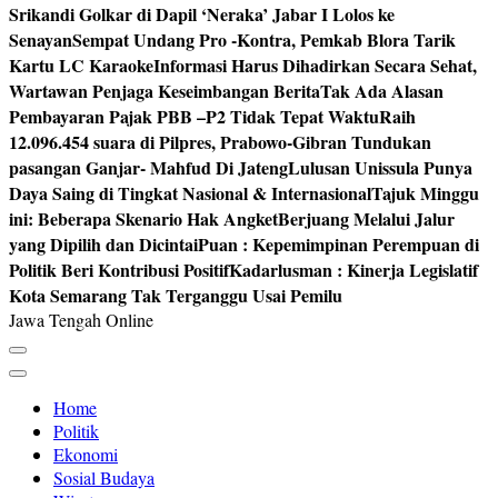
Srikandi Golkar di Dapil ‘Neraka’ Jabar I Lolos ke
Senayan
Sempat Undang Pro -Kontra, Pemkab Blora Tarik
Kartu LC Karaoke
Informasi Harus Dihadirkan Secara Sehat,
Wartawan Penjaga Keseimbangan Berita
Tak Ada Alasan
Pembayaran Pajak PBB –P2 Tidak Tepat Waktu
Raih
12.096.454 suara di Pilpres, Prabowo-Gibran Tundukan
pasangan Ganjar- Mahfud Di Jateng
Lulusan Unissula Punya
Daya Saing di Tingkat Nasional & Internasional
Tajuk Minggu
ini: Beberapa Skenario Hak Angket
Berjuang Melalui Jalur
yang Dipilih dan Dicintai
Puan : Kepemimpinan Perempuan di
Politik Beri Kontribusi Positif
Kadarlusman : Kinerja Legislatif
Kota Semarang Tak Terganggu Usai Pemilu
Jawa Tengah Online
Home
Politik
Ekonomi
Sosial Budaya