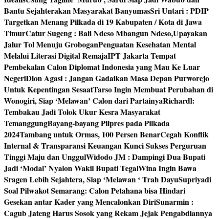
Bantu Sejahterakan Masyarakat Banyumas
Sri Untari : PDIP
Targetkan Menang Pilkada di 19 Kabupaten / Kota di Jawa
Timur
Catur Sugeng : Bali Ndeso Mbangun Ndeso,Upayakan
Jalur Tol Menuju Grobogan
Penguatan Kesehatan Mental
Melalui Literasi Digital Remaja
IPT Jakarta Tempat
Pembekalan Calon Diplomat Indonesia yang Mau Ke Luar
Negeri
Dion Agasi : Jangan Gadaikan Masa Depan Purworejo
Untuk Kepentingan Sesaat
Tarso Ingin Membuat Perubahan di
Wonogiri, Siap ‘Melawan’ Calon dari Partainya
Richardl:
Tembakau Jadi Tolok Ukur Kesra Masyarakat
Temanggung
Bayang-bayang Pilpres pada Pilkada
2024
Tambang untuk Ormas, 100 Persen Benar
Cegah Konflik
Internal & Transparansi Keuangan Kunci Sukses Perguruan
Tinggi Maju dan Unggul
Widodo JM : Dampingi Dua Bupati
Jadi ‘Modal’ Nyalon Wakil Bupati Tegal
Wina Ingin Bawa
Sragen Lebih Sejahtera, Siap ‘Melawan ‘ Trah Dayu
Supriyadi
Soal Pilwakot Semarang: Calon Petahana bisa Hindari
Gesekan antar Kader yang Mencalonkan Diri
Sunarmin :
Cagub Jateng Harus Sosok yang Rekam Jejak Pengabdiannya