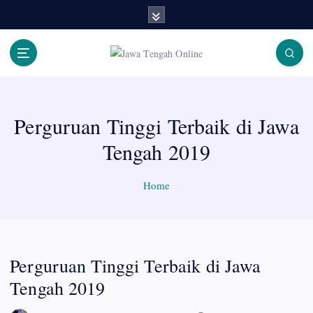
S
k
i
p
Berita Jawa Tengah Terbaru dan Terkini
t
o
c
Perguruan Tinggi Terbaik di Jawa
o
n
Tengah 2019
t
e
n
Home
t
Perguruan Tinggi Terbaik di Jawa
Tengah 2019