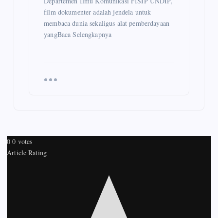
Departemen Ilmu Komunikasi FISIP UNDIP,
film dokumenter adalah jendela untuk
membaca dunia sekaligus alat pemberdayaan
yangBaca Selengkapnya
0
0
votes
Article Rating