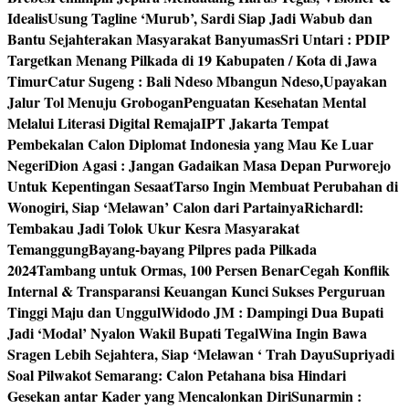
Idealis
Usung Tagline ‘Murub’, Sardi Siap Jadi Wabub dan
Bantu Sejahterakan Masyarakat Banyumas
Sri Untari : PDIP
Targetkan Menang Pilkada di 19 Kabupaten / Kota di Jawa
Timur
Catur Sugeng : Bali Ndeso Mbangun Ndeso,Upayakan
Jalur Tol Menuju Grobogan
Penguatan Kesehatan Mental
Melalui Literasi Digital Remaja
IPT Jakarta Tempat
Pembekalan Calon Diplomat Indonesia yang Mau Ke Luar
Negeri
Dion Agasi : Jangan Gadaikan Masa Depan Purworejo
Untuk Kepentingan Sesaat
Tarso Ingin Membuat Perubahan di
Wonogiri, Siap ‘Melawan’ Calon dari Partainya
Richardl:
Tembakau Jadi Tolok Ukur Kesra Masyarakat
Temanggung
Bayang-bayang Pilpres pada Pilkada
2024
Tambang untuk Ormas, 100 Persen Benar
Cegah Konflik
Internal & Transparansi Keuangan Kunci Sukses Perguruan
Tinggi Maju dan Unggul
Widodo JM : Dampingi Dua Bupati
Jadi ‘Modal’ Nyalon Wakil Bupati Tegal
Wina Ingin Bawa
Sragen Lebih Sejahtera, Siap ‘Melawan ‘ Trah Dayu
Supriyadi
Soal Pilwakot Semarang: Calon Petahana bisa Hindari
Gesekan antar Kader yang Mencalonkan Diri
Sunarmin :