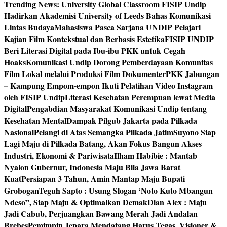
Trending News:
University Global Classroom FISIP Undip
Hadirkan Akademisi University of Leeds Bahas Komunikasi
Lintas Budaya
Mahasiswa Pasca Sarjana UNDIP Pelajari
Kajian Film Kontekstual dan Berbasis Estetika
FISIP UNDIP
Beri Literasi Digital pada Ibu-ibu PKK untuk Cegah
Hoaks
Komunikasi Undip Dorong Pemberdayaan Komunitas
Film Lokal melalui Produksi Film Dokumenter
PKK Jabungan
– Kampung Empom-empon Ikuti Pelatihan Video Instagram
oleh FISIP Undip
Literasi Kesehatan Perempuan lewat Media
Digital
Pengabdian Masyarakat Komunikasi Undip tentang
Kesehatan Mental
Dampak Pilgub Jakarta pada Pilkada
Nasional
Pelangi di Atas Semangka Pilkada Jatim
Suyono Siap
Lagi Maju di Pilkada Batang, Akan Fokus Bangun Akses
Industri, Ekonomi & Pariwisata
Ilham Habibie : Mantab
Nyalon Gubernur, Indonesia Maju Bila Jawa Barat
Kuat
Persiapan 3 Tahun, Amin Mantap Maju Bupati
Grobogan
Teguh Sapto : Usung Slogan ‘Noto Kuto Mbangun
Ndeso”, Siap Maju & Optimalkan Demak
Dian Alex : Maju
Jadi Cabub, Perjuangkan Bawang Merah Jadi Andalan
Brebes
Pemimpin Jepara Mendatang Harus Tegas, Visioner &