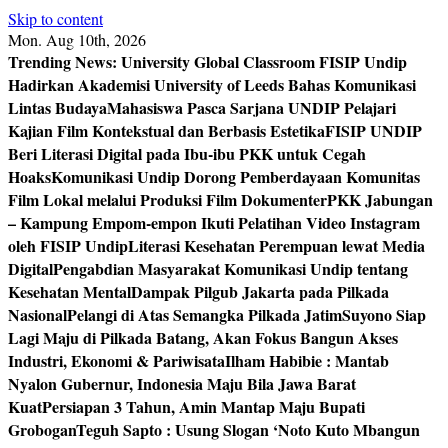
Skip to content
Mon. Aug 10th, 2026
Trending News:
University Global Classroom FISIP Undip
Hadirkan Akademisi University of Leeds Bahas Komunikasi
Lintas Budaya
Mahasiswa Pasca Sarjana UNDIP Pelajari
Kajian Film Kontekstual dan Berbasis Estetika
FISIP UNDIP
Beri Literasi Digital pada Ibu-ibu PKK untuk Cegah
Hoaks
Komunikasi Undip Dorong Pemberdayaan Komunitas
Film Lokal melalui Produksi Film Dokumenter
PKK Jabungan
– Kampung Empom-empon Ikuti Pelatihan Video Instagram
oleh FISIP Undip
Literasi Kesehatan Perempuan lewat Media
Digital
Pengabdian Masyarakat Komunikasi Undip tentang
Kesehatan Mental
Dampak Pilgub Jakarta pada Pilkada
Nasional
Pelangi di Atas Semangka Pilkada Jatim
Suyono Siap
Lagi Maju di Pilkada Batang, Akan Fokus Bangun Akses
Industri, Ekonomi & Pariwisata
Ilham Habibie : Mantab
Nyalon Gubernur, Indonesia Maju Bila Jawa Barat
Kuat
Persiapan 3 Tahun, Amin Mantap Maju Bupati
Grobogan
Teguh Sapto : Usung Slogan ‘Noto Kuto Mbangun