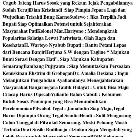
Cagub Jateng Harus Sosok yang Rekam Jejak Pengabdiannya
Sudah Teruji
Dian Kristiandi :Siap Pimpin Jepara Lagi dan
Wujudkan Trisakti Bung Karno
Sudewo : Jika Terpilih Jadi
Bupati Siap Optimalkan Potensi untuk Sejahterakan
Masyarakat Pati
Kolonel Mar.Hariyono : Mendongkrak
Popularitas Salatiga Lewat Pariwisata, Olah Raga dan
Kesehatan
H. Wartoyo Nyabub Bupati : Bantu Petani Lepas
dari Bencana Banjir
Herjuna S.W dengan Tagline “ Majukan
Bumi Serasi Dengan Hati”, Siap Majukan Kabupaten
Semarang
Bambang Pujiyanto : Siap Menuntaskan Persoalan
Kemiskinan Ekstrim di Grobogan
Dr. Amalia Desiana : Ingin
Melanjutkan Pengabdian Ayahandanya Mensejahterakan
Masyarakat Banjarnegara
Taufik Hidayat : Untuk Bisa Maju
Cilacap Harus Dipecah
Yulianto Balon Cabub : Kebumen
Butuh Sosok Pemimpin yang Bisa Menumbuhkan
Perekonomian
Pilwakot Tegal : Jamaludin Siap Maju,Tegal
Harus Dipimpin Orang Tegal Sendiri
Hendi : Sulit Mengusung
Calon Tunggal di Pilwakot Semarang, Meski Peluang Masih
Terbuka
Dewi Susilo Budiharjo : Izinkan Saya Mengabdi yang
Lebih Besar untuk Masyarakat Semarang
PDIP Kebumen