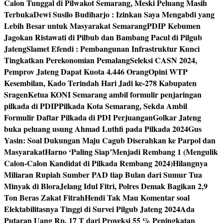
Calon Tunggal di Pilwakot Semarang, Meski Peluang Masih
Terbuka
Dewi Susilo Budiharjo : Izinkan Saya Mengabdi yang
Lebih Besar untuk Masyarakat Semarang
PDIP Kebumen
Jagokan Ristawati di Pilbub dan Bambang Pacul di Pilgub
Jateng
Slamet Efendi : Pembangunan Infrastruktur Kunci
Tingkatkan Perekonomian Pemalang
Seleksi CASN 2024,
Pemprov Jateng Dapat Kuota 4.446 Orang
Opini WTP
Kesembilan, Kado Terindah Hari Jadi ke-278 Kabupaten
Sragen
Ketua KONI Semarang ambil formulir penjaringan
pilkada di PDIP
Pilkada Kota Semarang, Sekda Ambil
Formulir Daftar Pilkada di PDI Perjuangan
Golkar Jateng
buka peluang usung Ahmad Luthfi pada Pilkada 2024
Gus
Yasin: Soal Dukungan Maju Cagub Diserahkan ke Parpol dan
Masyarakat
Harno ‘Paling Siap’Menjadi Rembang 1 (Mengulik
Calon-Calon Kandidat di Pilkada Rembang 2024)
Hilangnya
Miliaran Rupiah Sumber PAD tiap Bulan dari Sumur Tua
Minyak di Blora
Jelang Idul Fitri, Polres Demak Bagikan 2,9
Ton Beras Zakat Fitrah
Hendi Tak Mau Komentar soal
Elektabilitasnya Tinggi di Survei Pilgub Jateng 2024
Ada
Putaran Uang Rp. 17 T dari Proyeksi 55 % Peningkatan