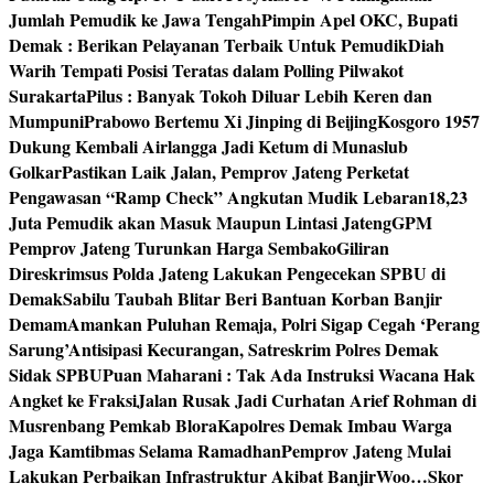
Jumlah Pemudik ke Jawa Tengah
Pimpin Apel OKC, Bupati
Demak : Berikan Pelayanan Terbaik Untuk Pemudik
Diah
Warih Tempati Posisi Teratas dalam Polling Pilwakot
Surakarta
Pilus : Banyak Tokoh Diluar Lebih Keren dan
Mumpuni
Prabowo Bertemu Xi Jinping di Beijing
Kosgoro 1957
Dukung Kembali Airlangga Jadi Ketum di Munaslub
Golkar
Pastikan Laik Jalan, Pemprov Jateng Perketat
Pengawasan “Ramp Check” Angkutan Mudik Lebaran
18,23
Juta Pemudik akan Masuk Maupun Lintasi Jateng
GPM
Pemprov Jateng Turunkan Harga Sembako
Giliran
Direskrimsus Polda Jateng Lakukan Pengecekan SPBU di
Demak
Sabilu Taubah Blitar Beri Bantuan Korban Banjir
Demam
Amankan Puluhan Remaja, Polri Sigap Cegah ‘Perang
Sarung’
Antisipasi Kecurangan, Satreskrim Polres Demak
Sidak SPBU
Puan Maharani : Tak Ada Instruksi Wacana Hak
Angket ke Fraksi
Jalan Rusak Jadi Curhatan Arief Rohman di
Musrenbang Pemkab Blora
Kapolres Demak Imbau Warga
Jaga Kamtibmas Selama Ramadhan
Pemprov Jateng Mulai
Lakukan Perbaikan Infrastruktur Akibat Banjir
Woo…Skor