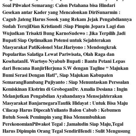
Soal Pilwakot Semarang: Calon Petahana bisa Hindari
Gesekan antar Kader yang Mencalonkan Diri
Sunarmin :
Cagub Jateng Harus Sosok yang Rekam Jejak Pengabdiannya
Sudah Teruji
Dian Kristiandi :Siap Pimpin Jepara Lagi dan
Wujudkan Trisakti Bung Karno
Sudewo : Jika Terpilih Jadi
Bupati Siap Optimalkan Potensi untuk Sejahterakan
Masyarakat Pati
Kolonel Mar.Hariyono : Mendongkrak
Popularitas Salatiga Lewat Pariwisata, Olah Raga dan
Kesehatan
H. Wartoyo Nyabub Bupati : Bantu Petani Lepas
dari Bencana Banjir
Herjuna S.W dengan Tagline “ Majukan
Bumi Serasi Dengan Hati”, Siap Majukan Kabupaten
Semarang
Bambang Pujiyanto : Siap Menuntaskan Persoalan
Kemiskinan Ekstrim di Grobogan
Dr. Amalia Desiana : Ingin
Melanjutkan Pengabdian Ayahandanya Mensejahterakan
Masyarakat Banjarnegara
Taufik Hidayat : Untuk Bisa Maju
Cilacap Harus Dipecah
Yulianto Balon Cabub : Kebumen
Butuh Sosok Pemimpin yang Bisa Menumbuhkan
Perekonomian
Pilwakot Tegal : Jamaludin Siap Maju,Tegal
Harus Dipimpin Orang Tegal Sendiri
Hendi : Sulit Mengusung