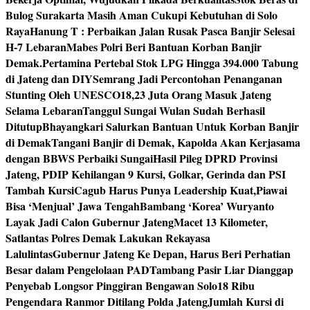
Bulog Surakarta Masih Aman Cukupi Kebutuhan di Solo
Raya
Hanung T : Perbaikan Jalan Rusak Pasca Banjir Selesai
H-7 Lebaran
Mabes Polri Beri Bantuan Korban Banjir
Demak.
Pertamina Pertebal Stok LPG Hingga 394.000 Tabung
di Jateng dan DIY
Semrang Jadi Percontohan Penanganan
Stunting Oleh UNESCO
18,23 Juta Orang Masuk Jateng
Selama Lebaran
Tanggul Sungai Wulan Sudah Berhasil
Ditutup
Bhayangkari Salurkan Bantuan Untuk Korban Banjir
di Demak
Tangani Banjir di Demak, Kapolda Akan Kerjasama
dengan BBWS Perbaiki Sungai
Hasil Pileg DPRD Provinsi
Jateng, PDIP Kehilangan 9 Kursi, Golkar, Gerinda dan PSI
Tambah Kursi
Cagub Harus Punya Leadership Kuat,Piawai
Bisa ‘Menjual’ Jawa Tengah
Bambang ‘Korea’ Wuryanto
Layak Jadi Calon Gubernur Jateng
Macet 13 Kilometer,
Satlantas Polres Demak Lakukan Rekayasa
Lalulintas
Gubernur Jateng Ke Depan, Harus Beri Perhatian
Besar dalam Pengelolaan PAD
Tambang Pasir Liar Dianggap
Penyebab Longsor Pinggiran Bengawan Solo
18 Ribu
Pengendara Ranmor Ditilang Polda Jateng
Jumlah Kursi di