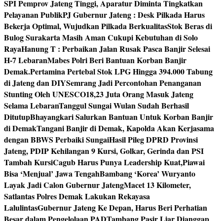
SPI Pemprov Jateng Tinggi, Aparatur Diminta Tingkatkan
Pelayanan Publik
PJ Gubernur Jateng : Desk Pilkada Harus
Bekerja Optimal, Wujudkan Pilkada Berkualitas
Stok Beras di
Bulog Surakarta Masih Aman Cukupi Kebutuhan di Solo
Raya
Hanung T : Perbaikan Jalan Rusak Pasca Banjir Selesai
H-7 Lebaran
Mabes Polri Beri Bantuan Korban Banjir
Demak.
Pertamina Pertebal Stok LPG Hingga 394.000 Tabung
di Jateng dan DIY
Semrang Jadi Percontohan Penanganan
Stunting Oleh UNESCO
18,23 Juta Orang Masuk Jateng
Selama Lebaran
Tanggul Sungai Wulan Sudah Berhasil
Ditutup
Bhayangkari Salurkan Bantuan Untuk Korban Banjir
di Demak
Tangani Banjir di Demak, Kapolda Akan Kerjasama
dengan BBWS Perbaiki Sungai
Hasil Pileg DPRD Provinsi
Jateng, PDIP Kehilangan 9 Kursi, Golkar, Gerinda dan PSI
Tambah Kursi
Cagub Harus Punya Leadership Kuat,Piawai
Bisa ‘Menjual’ Jawa Tengah
Bambang ‘Korea’ Wuryanto
Layak Jadi Calon Gubernur Jateng
Macet 13 Kilometer,
Satlantas Polres Demak Lakukan Rekayasa
Lalulintas
Gubernur Jateng Ke Depan, Harus Beri Perhatian
Besar dalam Pengelolaan PAD
Tambang Pasir Liar Dianggap