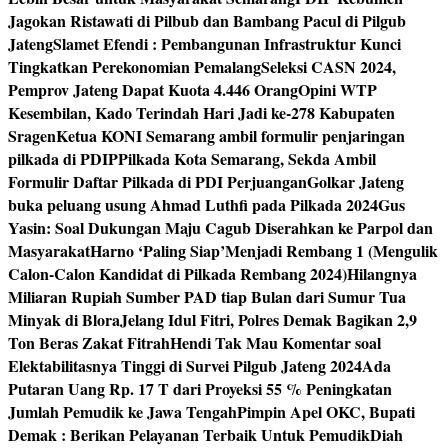
Jagokan Ristawati di Pilbub dan Bambang Pacul di Pilgub
Jateng
Slamet Efendi : Pembangunan Infrastruktur Kunci
Tingkatkan Perekonomian Pemalang
Seleksi CASN 2024,
Pemprov Jateng Dapat Kuota 4.446 Orang
Opini WTP
Kesembilan, Kado Terindah Hari Jadi ke-278 Kabupaten
Sragen
Ketua KONI Semarang ambil formulir penjaringan
pilkada di PDIP
Pilkada Kota Semarang, Sekda Ambil
Formulir Daftar Pilkada di PDI Perjuangan
Golkar Jateng
buka peluang usung Ahmad Luthfi pada Pilkada 2024
Gus
Yasin: Soal Dukungan Maju Cagub Diserahkan ke Parpol dan
Masyarakat
Harno ‘Paling Siap’Menjadi Rembang 1 (Mengulik
Calon-Calon Kandidat di Pilkada Rembang 2024)
Hilangnya
Miliaran Rupiah Sumber PAD tiap Bulan dari Sumur Tua
Minyak di Blora
Jelang Idul Fitri, Polres Demak Bagikan 2,9
Ton Beras Zakat Fitrah
Hendi Tak Mau Komentar soal
Elektabilitasnya Tinggi di Survei Pilgub Jateng 2024
Ada
Putaran Uang Rp. 17 T dari Proyeksi 55 % Peningkatan
Jumlah Pemudik ke Jawa Tengah
Pimpin Apel OKC, Bupati
Demak : Berikan Pelayanan Terbaik Untuk Pemudik
Diah