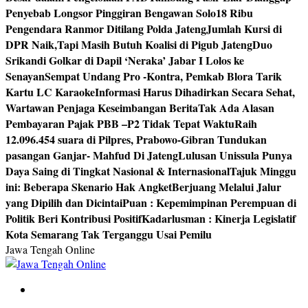
Penyebab Longsor Pinggiran Bengawan Solo
18 Ribu
Pengendara Ranmor Ditilang Polda Jateng
Jumlah Kursi di
DPR Naik,Tapi Masih Butuh Koalisi di Pigub Jateng
Duo
Srikandi Golkar di Dapil ‘Neraka’ Jabar I Lolos ke
Senayan
Sempat Undang Pro -Kontra, Pemkab Blora Tarik
Kartu LC Karaoke
Informasi Harus Dihadirkan Secara Sehat,
Wartawan Penjaga Keseimbangan Berita
Tak Ada Alasan
Pembayaran Pajak PBB –P2 Tidak Tepat Waktu
Raih
12.096.454 suara di Pilpres, Prabowo-Gibran Tundukan
pasangan Ganjar- Mahfud Di Jateng
Lulusan Unissula Punya
Daya Saing di Tingkat Nasional & Internasional
Tajuk Minggu
ini: Beberapa Skenario Hak Angket
Berjuang Melalui Jalur
yang Dipilih dan Dicintai
Puan : Kepemimpinan Perempuan di
Politik Beri Kontribusi Positif
Kadarlusman : Kinerja Legislatif
Kota Semarang Tak Terganggu Usai Pemilu
Jawa Tengah Online
Berita Jawa Tengah Terbaru dan Terkini