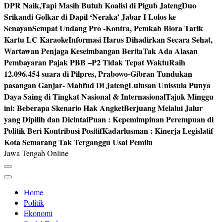
DPR Naik,Tapi Masih Butuh Koalisi di Pigub Jateng
Duo
Srikandi Golkar di Dapil ‘Neraka’ Jabar I Lolos ke
Senayan
Sempat Undang Pro -Kontra, Pemkab Blora Tarik
Kartu LC Karaoke
Informasi Harus Dihadirkan Secara Sehat,
Wartawan Penjaga Keseimbangan Berita
Tak Ada Alasan
Pembayaran Pajak PBB –P2 Tidak Tepat Waktu
Raih
12.096.454 suara di Pilpres, Prabowo-Gibran Tundukan
pasangan Ganjar- Mahfud Di Jateng
Lulusan Unissula Punya
Daya Saing di Tingkat Nasional & Internasional
Tajuk Minggu
ini: Beberapa Skenario Hak Angket
Berjuang Melalui Jalur
yang Dipilih dan Dicintai
Puan : Kepemimpinan Perempuan di
Politik Beri Kontribusi Positif
Kadarlusman : Kinerja Legislatif
Kota Semarang Tak Terganggu Usai Pemilu
Jawa Tengah Online
Home
Politik
Ekonomi