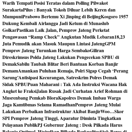
Warih Tempati Posisi Teratas dalam Polling Pilwakot
Surakarta
Pilus : Banyak Tokoh Diluar Lebih Keren dan
Mumpuni
Prabowo Bertemu Xi Jinping di Beijing
Kosgoro 1957
Dukung Kembali Airlangga Jadi Ketum di Munaslub
Golkar
Pastikan Laik Jalan, Pemprov Jateng Perketat
Pengawasan “Ramp Check” Angkutan Mudik Lebaran
18,23
Juta Pemudik akan Masuk Maupun Lintasi Jateng
GPM
Pemprov Jateng Turunkan Harga Sembako
Giliran
Direskrimsus Polda Jateng Lakukan Pengecekan SPBU di
Demak
Sabilu Taubah Blitar Beri Bantuan Korban Banjir
Demam
Amankan Puluhan Remaja, Polri Sigap Cegah ‘Perang
Sarung’
Antisipasi Kecurangan, Satreskrim Polres Demak
Sidak SPBU
Puan Maharani : Tak Ada Instruksi Wacana Hak
Angket ke Fraksi
Jalan Rusak Jadi Curhatan Arief Rohman di
Musrenbang Pemkab Blora
Kapolres Demak Imbau Warga
Jaga Kamtibmas Selama Ramadhan
Pemprov Jateng Mulai
Lakukan Perbaikan Infrastruktur Akibat Banjir
Woo…Skor
SPI Pemprov Jateng Tinggi, Aparatur Diminta Tingkatkan
Pelayanan Publik
PJ Gubernur Jateng : Desk Pilkada Harus
Bekerja Optimal, Wujudkan Pilkada Berkualitas
Stok Beras di