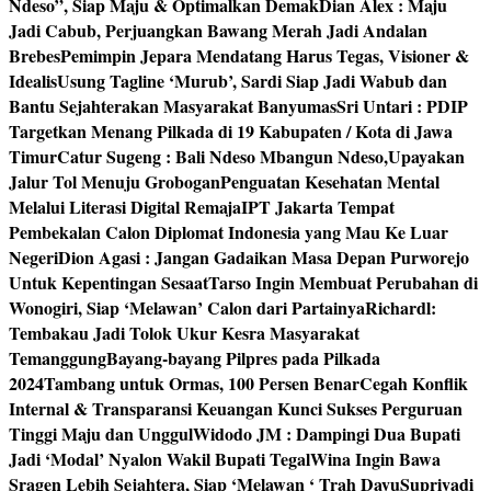
Ndeso”, Siap Maju & Optimalkan Demak
Dian Alex : Maju
Jadi Cabub, Perjuangkan Bawang Merah Jadi Andalan
Brebes
Pemimpin Jepara Mendatang Harus Tegas, Visioner &
Idealis
Usung Tagline ‘Murub’, Sardi Siap Jadi Wabub dan
Bantu Sejahterakan Masyarakat Banyumas
Sri Untari : PDIP
Targetkan Menang Pilkada di 19 Kabupaten / Kota di Jawa
Timur
Catur Sugeng : Bali Ndeso Mbangun Ndeso,Upayakan
Jalur Tol Menuju Grobogan
Penguatan Kesehatan Mental
Melalui Literasi Digital Remaja
IPT Jakarta Tempat
Pembekalan Calon Diplomat Indonesia yang Mau Ke Luar
Negeri
Dion Agasi : Jangan Gadaikan Masa Depan Purworejo
Untuk Kepentingan Sesaat
Tarso Ingin Membuat Perubahan di
Wonogiri, Siap ‘Melawan’ Calon dari Partainya
Richardl:
Tembakau Jadi Tolok Ukur Kesra Masyarakat
Temanggung
Bayang-bayang Pilpres pada Pilkada
2024
Tambang untuk Ormas, 100 Persen Benar
Cegah Konflik
Internal & Transparansi Keuangan Kunci Sukses Perguruan
Tinggi Maju dan Unggul
Widodo JM : Dampingi Dua Bupati
Jadi ‘Modal’ Nyalon Wakil Bupati Tegal
Wina Ingin Bawa
Sragen Lebih Sejahtera, Siap ‘Melawan ‘ Trah Dayu
Supriyadi