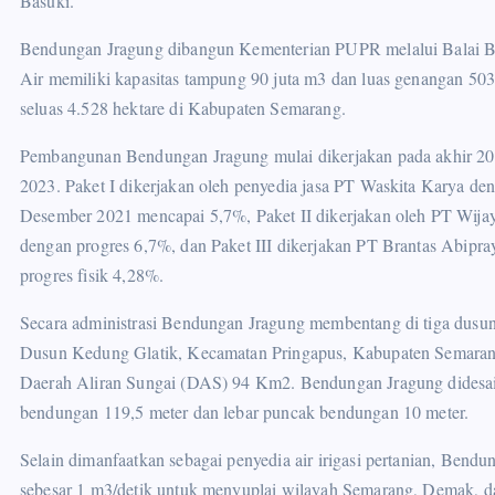
Basuki.
Bendungan Jragung dibangun Kementerian PUPR melalui Balai B
Air memiliki kapasitas tampung 90 juta m3 dan luas genangan 503,
seluas 4.528 hektare di Kabupaten Semarang.
Pembangunan Bendungan Jragung mulai dikerjakan pada akhir 2020 
2023. Paket I dikerjakan oleh penyedia jasa PT Waskita Karya den
Desember 2021 mencapai 5,7%, Paket II dikerjakan oleh PT Wija
dengan progres 6,7%, dan Paket III dikerjakan PT Brantas Abipra
progres fisik 4,28%.
Secara administrasi Bendungan Jragung membentang di tiga dusu
Dusun Kedung Glatik, Kecamatan Pringapus, Kabupaten Semarang.
Daerah Aliran Sungai (DAS) 94 Km2. Bendungan Jragung didesai
bendungan 119,5 meter dan lebar puncak bendungan 10 meter.
Selain dimanfaatkan sebagai penyedia air irigasi pertanian, Bend
sebesar 1 m3/detik untuk menyuplai wilayah Semarang, Demak, dan