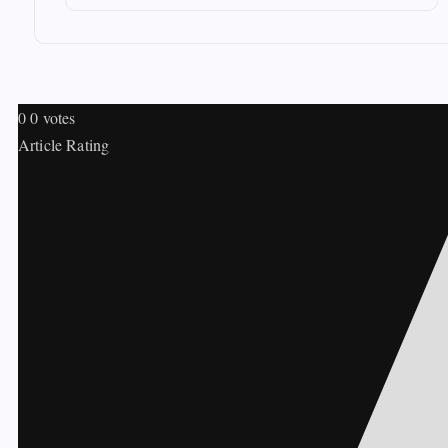
0
0
votes
Article Rating