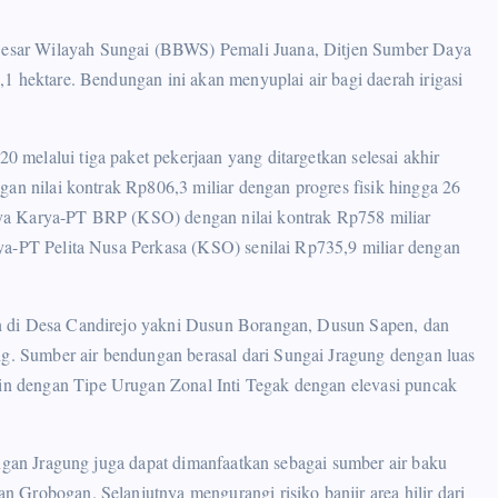
esar Wilayah Sungai (BBWS) Pemali Juana, Ditjen Sumber Daya
1 hektare. Bendungan ini akan menyuplai air bagi daerah irigasi
melalui tiga paket pekerjaan yang ditargetkan selesai akhir
gan nilai kontrak Rp806,3 miliar dengan progres fisik hingga 26
ya Karya-PT BRP (KSO) dengan nilai kontrak Rp758 miliar
ya-PT Pelita Nusa Perkasa (KSO) senilai Rp735,9 miliar dengan
n di Desa Candirejo yakni Dusun Borangan, Dusun Sapen, dan
 Sumber air bendungan berasal dari Sungai Jragung dengan luas
n dengan Tipe Urugan Zonal Inti Tegak dengan elevasi puncak
ungan Jragung juga dapat dimanfaatkan sebagai sumber air baku
 Grobogan. Selanjutnya mengurangi risiko banjir area hilir dari