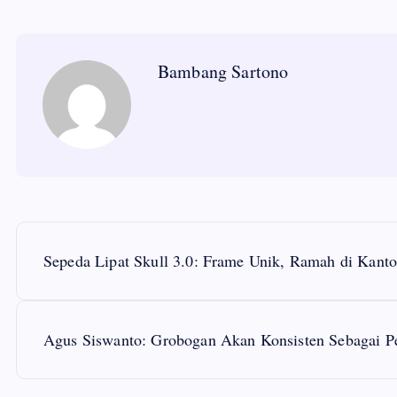
Bambang Sartono
P
Sepeda Lipat Skull 3.0: Frame Unik, Ramah di Kant
o
s
Agus Siswanto: Grobogan Akan Konsisten Sebagai P
t