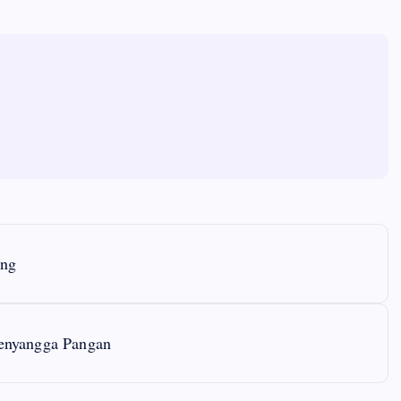
ong
enyangga Pangan