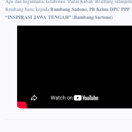
Apa dan bagaimana, kolaborasi ‘Partai Kabah’ Rembang selanju
Bambang Sadono,
Plt Ketua DPC PPP
Rembang baru, kepada
“INSPIRASI JAWA TENGAH”
Bambang Sartono)
(