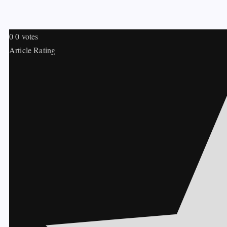
0
0
votes
Article Rating