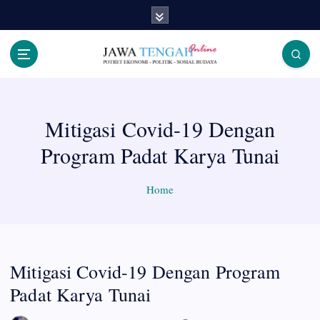
S
k
i
p
Berita Jawa Tengah Terbaru dan Terkini
t
o
c
Mitigasi Covid-19 Dengan
o
n
Program Padat Karya Tunai
t
e
n
Home
t
Mitigasi Covid-19 Dengan Program
Padat Karya Tunai