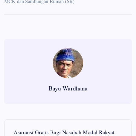
MCK dan Sambungan Rumah (SR).
Bayu Wardhana
P
Asuransi Gratis Bagi Nasabah Modal Rakyat