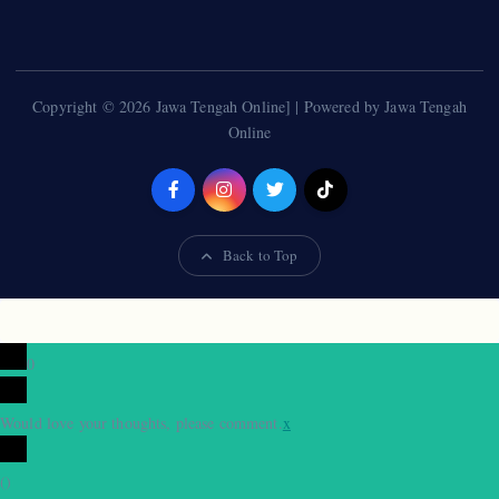
Copyright © 2026 Jawa Tengah Online] | Powered by Jawa Tengah
Online
Back to Top
0
Would love your thoughts, please comment.
x
(
)