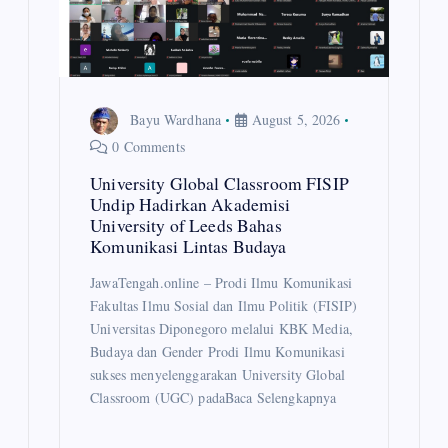
t
i
o
Bayu Wardhana
August 5, 2026
n
0 Comments
University Global Classroom FISIP
Undip Hadirkan Akademisi
University of Leeds Bahas
Komunikasi Lintas Budaya
JawaTengah.online – Prodi Ilmu Komunikasi
Fakultas Ilmu Sosial dan Ilmu Politik (FISIP)
Universitas Diponegoro melalui KBK Media,
Budaya dan Gender Prodi Ilmu Komunikasi
sukses menyelenggarakan University Global
Classroom (UGC) padaBaca Selengkapnya