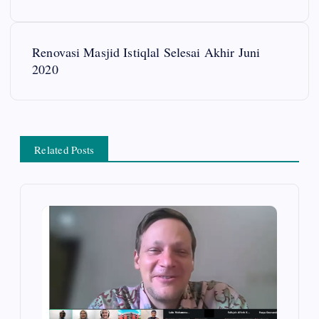
o
s
Renovasi Masjid Istiqlal Selesai Akhir Juni
2020
t
n
a
Related Posts
v
i
g
a