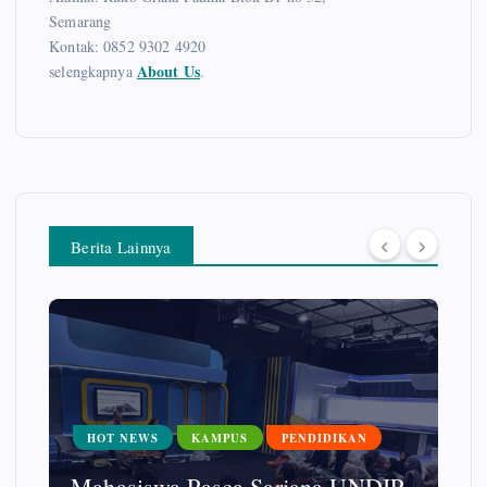
Semarang
Kontak: 0852 9302 4920
About Us
selengkapnya
.
Berita Lainnya
HOT NEWS
UMKM
DIP
FISIP UNDIP Beri Literasi Digital