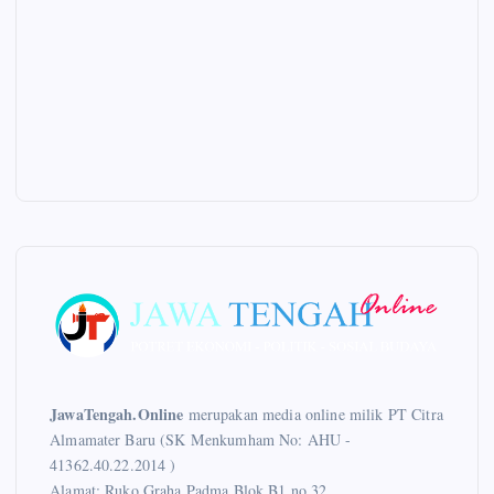
JawaTengah.Online
merupakan media online milik PT Citra
Almamater Baru (SK Menkumham No: AHU -
41362.40.22.2014 )
Alamat: Ruko Graha Padma Blok B1 no 32,