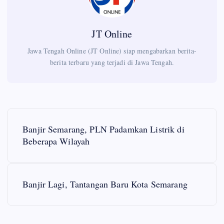
JT Online
Jawa Tengah Online (JT Online) siap mengabarkan berita-
berita terbaru yang terjadi di Jawa Tengah.
P
Banjir Semarang, PLN Padamkan Listrik di
o
Beberapa Wilayah
s
Banjir Lagi, Tantangan Baru Kota Semarang
t
n