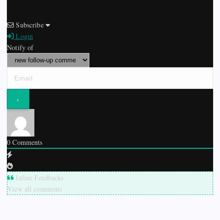
Subscribe
Login
Notify of
0
Comments
Inline Feedbacks
View all comments