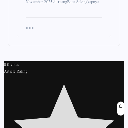
November 2025 di ruangBaca Selengkapnya
0
0
votes
Article Rating