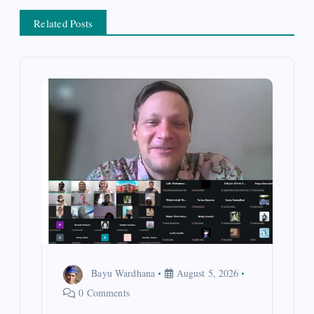
a
Related Posts
v
i
g
a
t
i
o
Bayu Wardhana
August 5, 2026
n
0 Comments