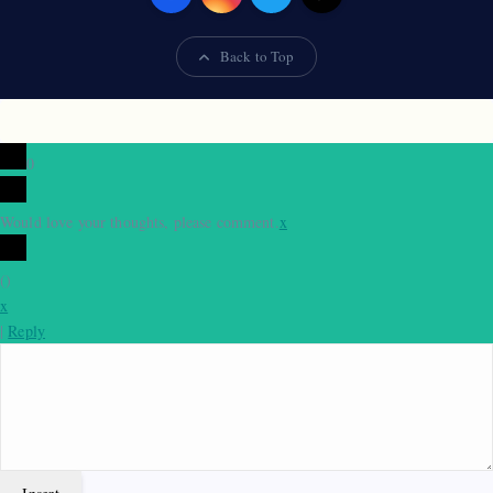
Back to Top
0
Would love your thoughts, please comment.
x
(
)
x
|
Reply