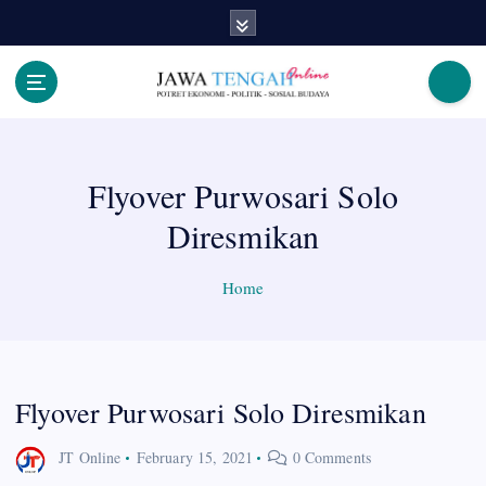
S
k
i
p
Berita Jawa Tengah Terbaru dan Terkini
t
o
c
Flyover Purwosari Solo
o
n
Diresmikan
t
e
n
Home
t
Flyover Purwosari Solo Diresmikan
JT Online
February 15, 2021
0 Comments