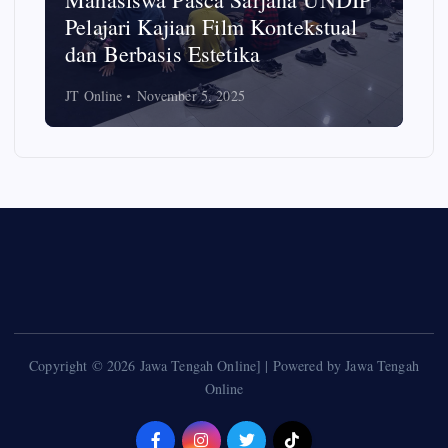
al
pada Ibu-ibu PKK untuk Cegah
Hoaks
JT Online
October 7, 2025
Copyright © 2026 Jawa Tengah Online] | Powered by Jawa Tengah
Online