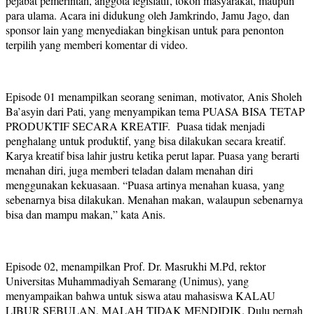
pejabat pemerintah, anggota legislatif, tokoh masyarakat, maupun
para ulama. Acara ini didukung oleh Jamkrindo, Jamu Jago, dan
sponsor lain yang menyediakan bingkisan untuk para penonton
terpilih yang memberi komentar di video.
Episode 01 menampilkan seorang seniman, motivator, Anis Sholeh
Ba’asyin dari Pati, yang menyampikan tema PUASA BISA TETAP
PRODUKTIF SECARA KREATIF. Puasa tidak menjadi
penghalang untuk produktif, yang bisa dilakukan secara kreatif.
Karya kreatif bisa lahir justru ketika perut lapar. Puasa yang berarti
menahan diri, juga memberi teladan dalam menahan diri
menggunakan kekuasaan. “Puasa artinya menahan kuasa, yang
sebenarnya bisa dilakukan. Menahan makan, walaupun sebenarnya
bisa dan mampu makan,” kata Anis.
Episode 02, menampilkan Prof. Dr. Masrukhi M.Pd, rektor
Universitas Muhammadiyah Semarang (Unimus), yang
menyampaikan bahwa untuk siswa atau mahasiswa KALAU
LIBUR SEBULAN, MALAH TIDAK MENDIDIK. Dulu pernah