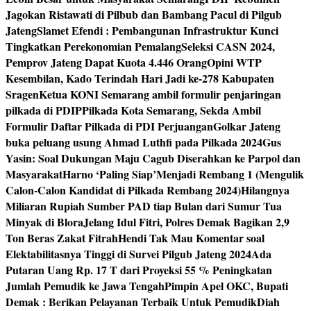
Jagokan Ristawati di Pilbub dan Bambang Pacul di Pilgub
Jateng
Slamet Efendi : Pembangunan Infrastruktur Kunci
Tingkatkan Perekonomian Pemalang
Seleksi CASN 2024,
Pemprov Jateng Dapat Kuota 4.446 Orang
Opini WTP
Kesembilan, Kado Terindah Hari Jadi ke-278 Kabupaten
Sragen
Ketua KONI Semarang ambil formulir penjaringan
pilkada di PDIP
Pilkada Kota Semarang, Sekda Ambil
Formulir Daftar Pilkada di PDI Perjuangan
Golkar Jateng
buka peluang usung Ahmad Luthfi pada Pilkada 2024
Gus
Yasin: Soal Dukungan Maju Cagub Diserahkan ke Parpol dan
Masyarakat
Harno ‘Paling Siap’Menjadi Rembang 1 (Mengulik
Calon-Calon Kandidat di Pilkada Rembang 2024)
Hilangnya
Miliaran Rupiah Sumber PAD tiap Bulan dari Sumur Tua
Minyak di Blora
Jelang Idul Fitri, Polres Demak Bagikan 2,9
Ton Beras Zakat Fitrah
Hendi Tak Mau Komentar soal
Elektabilitasnya Tinggi di Survei Pilgub Jateng 2024
Ada
Putaran Uang Rp. 17 T dari Proyeksi 55 % Peningkatan
Jumlah Pemudik ke Jawa Tengah
Pimpin Apel OKC, Bupati
Demak : Berikan Pelayanan Terbaik Untuk Pemudik
Diah