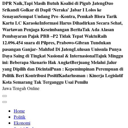
DPR Naik,Tapi Masih Butuh Koalisi di Pigub Jateng
Duo
Srikandi Golkar di Dapil ‘Neraka’ Jabar I Lolos ke
Senayan
Sempat Undang Pro -Kontra, Pemkab Blora Tarik
Kartu LC Karaoke
Informasi Harus Dihadirkan Secara Sehat,
Wartawan Penjaga Keseimbangan Berita
Tak Ada Alasan
Pembayaran Pajak PBB –P2 Tidak Tepat Waktu
Raih
12.096.454 suara di Pilpres, Prabowo-Gibran Tundukan
pasangan Ganjar- Mahfud Di Jateng
Lulusan Unissula Punya
Daya Saing di Tingkat Nasional & Internasional
Tajuk Minggu
ini: Beberapa Skenario Hak Angket
Berjuang Melalui Jalur
yang Dipilih dan Dicintai
Puan : Kepemimpinan Perempuan di
Politik Beri Kontribusi Positif
Kadarlusman : Kinerja Legislatif
Kota Semarang Tak Terganggu Usai Pemilu
Jawa Tengah Online
Home
Politik
Ekonomi