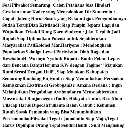
Soal Pilwakot Semarang: Calon Petahana bisa Hindari
Gesekan antar Kader yang Mencalonkan Diri
Sunarmin :
Cagub Jateng Harus Sosok yang Rekam Jejak Pengabdiannya
Sudah Teruji
Dian Kristiandi :Siap Pimpin Jepara Lagi dan
Wujudkan Trisakti Bung Karno
Sudewo : Jika Terpilih Jadi
Bupati Siap Optimalkan Potensi untuk Sejahterakan
Masyarakat Pati
Kolonel Mar.Hariyono : Mendongkrak
Popularitas Salatiga Lewat Pariwisata, Olah Raga dan
Kesehatan
H. Wartoyo Nyabub Bupati : Bantu Petani Lepas
dari Bencana Banjir
Herjuna S.W dengan Tagline “ Majukan
Bumi Serasi Dengan Hati”, Siap Majukan Kabupaten
Semarang
Bambang Pujiyanto : Siap Menuntaskan Persoalan
Kemiskinan Ekstrim di Grobogan
Dr. Amalia Desiana : Ingin
Melanjutkan Pengabdian Ayahandanya Mensejahterakan
Masyarakat Banjarnegara
Taufik Hidayat : Untuk Bisa Maju
Cilacap Harus Dipecah
Yulianto Balon Cabub : Kebumen
Butuh Sosok Pemimpin yang Bisa Menumbuhkan
Perekonomian
Pilwakot Tegal : Jamaludin Siap Maju,Tegal
Harus Dipimpin Orang Tegal Sendiri
Hendi : Sulit Mengusung