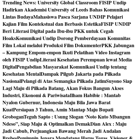
Trending News:
University Global Classroom FISIP Undip
Hadirkan Akademisi University of Leeds Bahas Komunikasi
Lintas Budaya
Mahasiswa Pasca Sarjana UNDIP Pelajari
Kajian Film Kontekstual dan Berbasis Estetika
FISIP UNDIP
Beri Literasi Digital pada Ibu-ibu PKK untuk Cegah
Hoaks
Komunikasi Undip Dorong Pemberdayaan Komunitas
Film Lokal melalui Produksi Film Dokumenter
PKK Jabungan
– Kampung Empom-empon Ikuti Pelatihan Video Instagram
oleh FISIP Undip
Literasi Kesehatan Perempuan lewat Media
Digital
Pengabdian Masyarakat Komunikasi Undip tentang
Kesehatan Mental
Dampak Pilgub Jakarta pada Pilkada
Nasional
Pelangi di Atas Semangka Pilkada Jatim
Suyono Siap
Lagi Maju di Pilkada Batang, Akan Fokus Bangun Akses
Industri, Ekonomi & Pariwisata
Ilham Habibie : Mantab
Nyalon Gubernur, Indonesia Maju Bila Jawa Barat
Kuat
Persiapan 3 Tahun, Amin Mantap Maju Bupati
Grobogan
Teguh Sapto : Usung Slogan ‘Noto Kuto Mbangun
Ndeso”, Siap Maju & Optimalkan Demak
Dian Alex : Maju
Jadi Cabub, Perjuangkan Bawang Merah Jadi Andalan
Brebes
Pemimpin Jepara Mendatang Harus Tegas, Visioner &