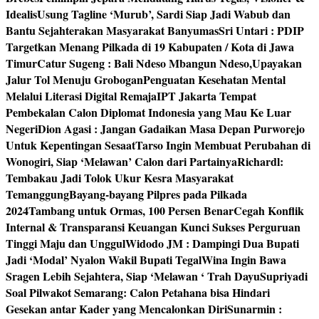
Idealis
Usung Tagline ‘Murub’, Sardi Siap Jadi Wabub dan
Bantu Sejahterakan Masyarakat Banyumas
Sri Untari : PDIP
Targetkan Menang Pilkada di 19 Kabupaten / Kota di Jawa
Timur
Catur Sugeng : Bali Ndeso Mbangun Ndeso,Upayakan
Jalur Tol Menuju Grobogan
Penguatan Kesehatan Mental
Melalui Literasi Digital Remaja
IPT Jakarta Tempat
Pembekalan Calon Diplomat Indonesia yang Mau Ke Luar
Negeri
Dion Agasi : Jangan Gadaikan Masa Depan Purworejo
Untuk Kepentingan Sesaat
Tarso Ingin Membuat Perubahan di
Wonogiri, Siap ‘Melawan’ Calon dari Partainya
Richardl:
Tembakau Jadi Tolok Ukur Kesra Masyarakat
Temanggung
Bayang-bayang Pilpres pada Pilkada
2024
Tambang untuk Ormas, 100 Persen Benar
Cegah Konflik
Internal & Transparansi Keuangan Kunci Sukses Perguruan
Tinggi Maju dan Unggul
Widodo JM : Dampingi Dua Bupati
Jadi ‘Modal’ Nyalon Wakil Bupati Tegal
Wina Ingin Bawa
Sragen Lebih Sejahtera, Siap ‘Melawan ‘ Trah Dayu
Supriyadi
Soal Pilwakot Semarang: Calon Petahana bisa Hindari
Gesekan antar Kader yang Mencalonkan Diri
Sunarmin :