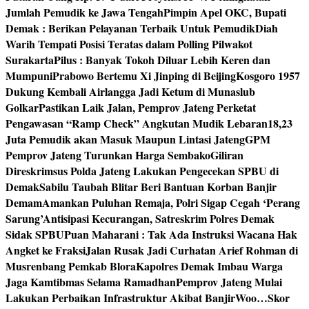
Jumlah Pemudik ke Jawa Tengah
Pimpin Apel OKC, Bupati
Demak : Berikan Pelayanan Terbaik Untuk Pemudik
Diah
Warih Tempati Posisi Teratas dalam Polling Pilwakot
Surakarta
Pilus : Banyak Tokoh Diluar Lebih Keren dan
Mumpuni
Prabowo Bertemu Xi Jinping di Beijing
Kosgoro 1957
Dukung Kembali Airlangga Jadi Ketum di Munaslub
Golkar
Pastikan Laik Jalan, Pemprov Jateng Perketat
Pengawasan “Ramp Check” Angkutan Mudik Lebaran
18,23
Juta Pemudik akan Masuk Maupun Lintasi Jateng
GPM
Pemprov Jateng Turunkan Harga Sembako
Giliran
Direskrimsus Polda Jateng Lakukan Pengecekan SPBU di
Demak
Sabilu Taubah Blitar Beri Bantuan Korban Banjir
Demam
Amankan Puluhan Remaja, Polri Sigap Cegah ‘Perang
Sarung’
Antisipasi Kecurangan, Satreskrim Polres Demak
Sidak SPBU
Puan Maharani : Tak Ada Instruksi Wacana Hak
Angket ke Fraksi
Jalan Rusak Jadi Curhatan Arief Rohman di
Musrenbang Pemkab Blora
Kapolres Demak Imbau Warga
Jaga Kamtibmas Selama Ramadhan
Pemprov Jateng Mulai
Lakukan Perbaikan Infrastruktur Akibat Banjir
Woo…Skor