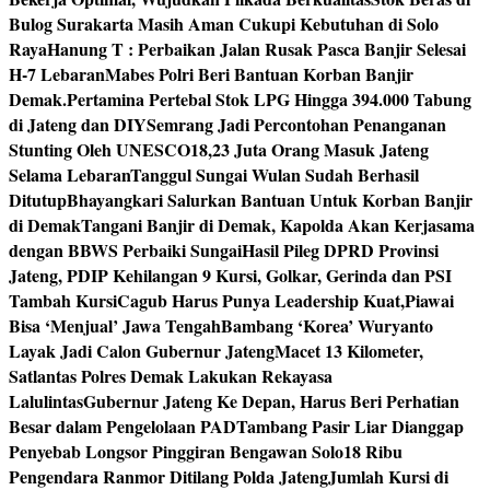
Bulog Surakarta Masih Aman Cukupi Kebutuhan di Solo
Raya
Hanung T : Perbaikan Jalan Rusak Pasca Banjir Selesai
H-7 Lebaran
Mabes Polri Beri Bantuan Korban Banjir
Demak.
Pertamina Pertebal Stok LPG Hingga 394.000 Tabung
di Jateng dan DIY
Semrang Jadi Percontohan Penanganan
Stunting Oleh UNESCO
18,23 Juta Orang Masuk Jateng
Selama Lebaran
Tanggul Sungai Wulan Sudah Berhasil
Ditutup
Bhayangkari Salurkan Bantuan Untuk Korban Banjir
di Demak
Tangani Banjir di Demak, Kapolda Akan Kerjasama
dengan BBWS Perbaiki Sungai
Hasil Pileg DPRD Provinsi
Jateng, PDIP Kehilangan 9 Kursi, Golkar, Gerinda dan PSI
Tambah Kursi
Cagub Harus Punya Leadership Kuat,Piawai
Bisa ‘Menjual’ Jawa Tengah
Bambang ‘Korea’ Wuryanto
Layak Jadi Calon Gubernur Jateng
Macet 13 Kilometer,
Satlantas Polres Demak Lakukan Rekayasa
Lalulintas
Gubernur Jateng Ke Depan, Harus Beri Perhatian
Besar dalam Pengelolaan PAD
Tambang Pasir Liar Dianggap
Penyebab Longsor Pinggiran Bengawan Solo
18 Ribu
Pengendara Ranmor Ditilang Polda Jateng
Jumlah Kursi di