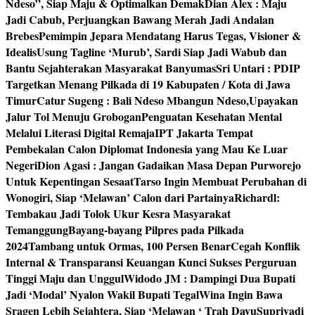
Ndeso”, Siap Maju & Optimalkan Demak
Dian Alex : Maju
Jadi Cabub, Perjuangkan Bawang Merah Jadi Andalan
Brebes
Pemimpin Jepara Mendatang Harus Tegas, Visioner &
Idealis
Usung Tagline ‘Murub’, Sardi Siap Jadi Wabub dan
Bantu Sejahterakan Masyarakat Banyumas
Sri Untari : PDIP
Targetkan Menang Pilkada di 19 Kabupaten / Kota di Jawa
Timur
Catur Sugeng : Bali Ndeso Mbangun Ndeso,Upayakan
Jalur Tol Menuju Grobogan
Penguatan Kesehatan Mental
Melalui Literasi Digital Remaja
IPT Jakarta Tempat
Pembekalan Calon Diplomat Indonesia yang Mau Ke Luar
Negeri
Dion Agasi : Jangan Gadaikan Masa Depan Purworejo
Untuk Kepentingan Sesaat
Tarso Ingin Membuat Perubahan di
Wonogiri, Siap ‘Melawan’ Calon dari Partainya
Richardl:
Tembakau Jadi Tolok Ukur Kesra Masyarakat
Temanggung
Bayang-bayang Pilpres pada Pilkada
2024
Tambang untuk Ormas, 100 Persen Benar
Cegah Konflik
Internal & Transparansi Keuangan Kunci Sukses Perguruan
Tinggi Maju dan Unggul
Widodo JM : Dampingi Dua Bupati
Jadi ‘Modal’ Nyalon Wakil Bupati Tegal
Wina Ingin Bawa
Sragen Lebih Sejahtera, Siap ‘Melawan ‘ Trah Dayu
Supriyadi