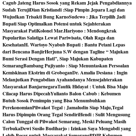
Cagub Jateng Harus Sosok yang Rekam Jejak Pengabdiannya
Sudah Teruji
Dian Kristiandi :Siap Pimpin Jepara Lagi dan
Wujudkan Trisakti Bung Karno
Sudewo : Jika Terpilih Jadi
Bupati Siap Optimalkan Potensi untuk Sejahterakan
Masyarakat Pati
Kolonel Mar.Hariyono : Mendongkrak
Popularitas Salatiga Lewat Pariwisata, Olah Raga dan
Kesehatan
H. Wartoyo Nyabub Bupati : Bantu Petani Lepas
dari Bencana Banjir
Herjuna S.W dengan Tagline “ Majukan
Bumi Serasi Dengan Hati”, Siap Majukan Kabupaten
Semarang
Bambang Pujiyanto : Siap Menuntaskan Persoalan
Kemiskinan Ekstrim di Grobogan
Dr. Amalia Desiana : Ingin
Melanjutkan Pengabdian Ayahandanya Mensejahterakan
Masyarakat Banjarnegara
Taufik Hidayat : Untuk Bisa Maju
Cilacap Harus Dipecah
Yulianto Balon Cabub : Kebumen
Butuh Sosok Pemimpin yang Bisa Menumbuhkan
Perekonomian
Pilwakot Tegal : Jamaludin Siap Maju,Tegal
Harus Dipimpin Orang Tegal Sendiri
Hendi : Sulit Mengusung
Calon Tunggal di Pilwakot Semarang, Meski Peluang Masih
Terbuka
Dewi Susilo Budiharjo : Izinkan Saya Mengabdi yang
Lebih Besar untuk Masyarakat Semarang
PDIP Kebumen