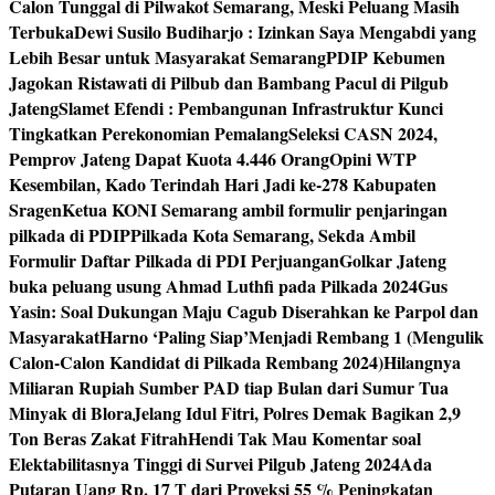
Calon Tunggal di Pilwakot Semarang, Meski Peluang Masih
Terbuka
Dewi Susilo Budiharjo : Izinkan Saya Mengabdi yang
Lebih Besar untuk Masyarakat Semarang
PDIP Kebumen
Jagokan Ristawati di Pilbub dan Bambang Pacul di Pilgub
Jateng
Slamet Efendi : Pembangunan Infrastruktur Kunci
Tingkatkan Perekonomian Pemalang
Seleksi CASN 2024,
Pemprov Jateng Dapat Kuota 4.446 Orang
Opini WTP
Kesembilan, Kado Terindah Hari Jadi ke-278 Kabupaten
Sragen
Ketua KONI Semarang ambil formulir penjaringan
pilkada di PDIP
Pilkada Kota Semarang, Sekda Ambil
Formulir Daftar Pilkada di PDI Perjuangan
Golkar Jateng
buka peluang usung Ahmad Luthfi pada Pilkada 2024
Gus
Yasin: Soal Dukungan Maju Cagub Diserahkan ke Parpol dan
Masyarakat
Harno ‘Paling Siap’Menjadi Rembang 1 (Mengulik
Calon-Calon Kandidat di Pilkada Rembang 2024)
Hilangnya
Miliaran Rupiah Sumber PAD tiap Bulan dari Sumur Tua
Minyak di Blora
Jelang Idul Fitri, Polres Demak Bagikan 2,9
Ton Beras Zakat Fitrah
Hendi Tak Mau Komentar soal
Elektabilitasnya Tinggi di Survei Pilgub Jateng 2024
Ada
Putaran Uang Rp. 17 T dari Proyeksi 55 % Peningkatan