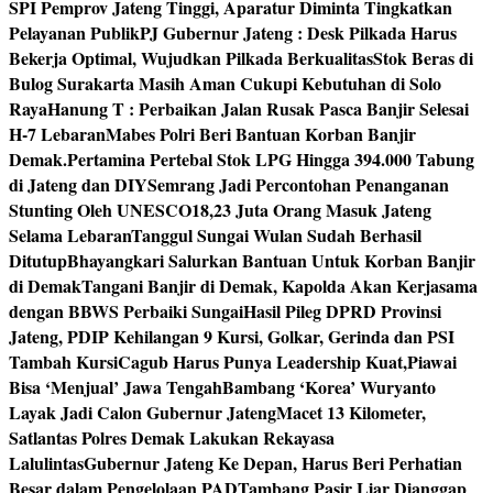
SPI Pemprov Jateng Tinggi, Aparatur Diminta Tingkatkan
Pelayanan Publik
PJ Gubernur Jateng : Desk Pilkada Harus
Bekerja Optimal, Wujudkan Pilkada Berkualitas
Stok Beras di
Bulog Surakarta Masih Aman Cukupi Kebutuhan di Solo
Raya
Hanung T : Perbaikan Jalan Rusak Pasca Banjir Selesai
H-7 Lebaran
Mabes Polri Beri Bantuan Korban Banjir
Demak.
Pertamina Pertebal Stok LPG Hingga 394.000 Tabung
di Jateng dan DIY
Semrang Jadi Percontohan Penanganan
Stunting Oleh UNESCO
18,23 Juta Orang Masuk Jateng
Selama Lebaran
Tanggul Sungai Wulan Sudah Berhasil
Ditutup
Bhayangkari Salurkan Bantuan Untuk Korban Banjir
di Demak
Tangani Banjir di Demak, Kapolda Akan Kerjasama
dengan BBWS Perbaiki Sungai
Hasil Pileg DPRD Provinsi
Jateng, PDIP Kehilangan 9 Kursi, Golkar, Gerinda dan PSI
Tambah Kursi
Cagub Harus Punya Leadership Kuat,Piawai
Bisa ‘Menjual’ Jawa Tengah
Bambang ‘Korea’ Wuryanto
Layak Jadi Calon Gubernur Jateng
Macet 13 Kilometer,
Satlantas Polres Demak Lakukan Rekayasa
Lalulintas
Gubernur Jateng Ke Depan, Harus Beri Perhatian
Besar dalam Pengelolaan PAD
Tambang Pasir Liar Dianggap