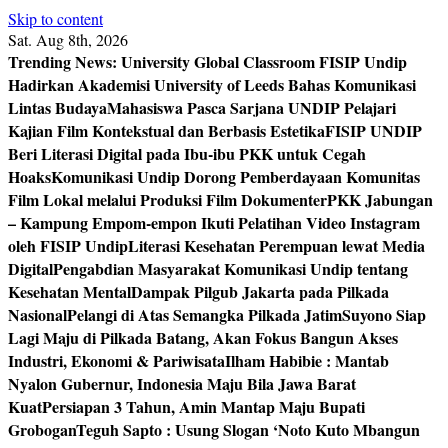
Skip to content
Sat. Aug 8th, 2026
Trending News:
University Global Classroom FISIP Undip
Hadirkan Akademisi University of Leeds Bahas Komunikasi
Lintas Budaya
Mahasiswa Pasca Sarjana UNDIP Pelajari
Kajian Film Kontekstual dan Berbasis Estetika
FISIP UNDIP
Beri Literasi Digital pada Ibu-ibu PKK untuk Cegah
Hoaks
Komunikasi Undip Dorong Pemberdayaan Komunitas
Film Lokal melalui Produksi Film Dokumenter
PKK Jabungan
– Kampung Empom-empon Ikuti Pelatihan Video Instagram
oleh FISIP Undip
Literasi Kesehatan Perempuan lewat Media
Digital
Pengabdian Masyarakat Komunikasi Undip tentang
Kesehatan Mental
Dampak Pilgub Jakarta pada Pilkada
Nasional
Pelangi di Atas Semangka Pilkada Jatim
Suyono Siap
Lagi Maju di Pilkada Batang, Akan Fokus Bangun Akses
Industri, Ekonomi & Pariwisata
Ilham Habibie : Mantab
Nyalon Gubernur, Indonesia Maju Bila Jawa Barat
Kuat
Persiapan 3 Tahun, Amin Mantap Maju Bupati
Grobogan
Teguh Sapto : Usung Slogan ‘Noto Kuto Mbangun