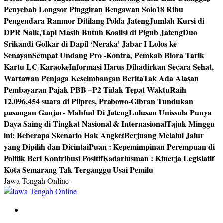
Penyebab Longsor Pinggiran Bengawan Solo
18 Ribu
Pengendara Ranmor Ditilang Polda Jateng
Jumlah Kursi di
DPR Naik,Tapi Masih Butuh Koalisi di Pigub Jateng
Duo
Srikandi Golkar di Dapil ‘Neraka’ Jabar I Lolos ke
Senayan
Sempat Undang Pro -Kontra, Pemkab Blora Tarik
Kartu LC Karaoke
Informasi Harus Dihadirkan Secara Sehat,
Wartawan Penjaga Keseimbangan Berita
Tak Ada Alasan
Pembayaran Pajak PBB –P2 Tidak Tepat Waktu
Raih
12.096.454 suara di Pilpres, Prabowo-Gibran Tundukan
pasangan Ganjar- Mahfud Di Jateng
Lulusan Unissula Punya
Daya Saing di Tingkat Nasional & Internasional
Tajuk Minggu
ini: Beberapa Skenario Hak Angket
Berjuang Melalui Jalur
yang Dipilih dan Dicintai
Puan : Kepemimpinan Perempuan di
Politik Beri Kontribusi Positif
Kadarlusman : Kinerja Legislatif
Kota Semarang Tak Terganggu Usai Pemilu
Jawa Tengah Online
Berita Jawa Tengah Terbaru dan Terkini