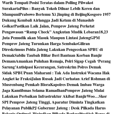
Warih Tempati Posisi Teratas dalam Polling Pilwakot
Surakarta
Pilus : Banyak Tokoh Diluar Lebih Keren dan
Mumpuni
Prabowo Bertemu Xi Jinping di Beijing
Kosgoro 1957
Dukung Kembali Airlangga Jadi Ketum di Munaslub
Golkar
Pastikan Laik Jalan, Pemprov Jateng Perketat
Pengawasan “Ramp Check” Angkutan Mudik Lebaran
18,23
Juta Pemudik akan Masuk Maupun Lintasi Jateng
GPM
Pemprov Jateng Turunkan Harga Sembako
Giliran
Direskrimsus Polda Jateng Lakukan Pengecekan SPBU di
Demak
Sabilu Taubah Blitar Beri Bantuan Korban Banjir
Demam
Amankan Puluhan Remaja, Polri Sigap Cegah ‘Perang
Sarung’
Antisipasi Kecurangan, Satreskrim Polres Demak
Sidak SPBU
Puan Maharani : Tak Ada Instruksi Wacana Hak
Angket ke Fraksi
Jalan Rusak Jadi Curhatan Arief Rohman di
Musrenbang Pemkab Blora
Kapolres Demak Imbau Warga
Jaga Kamtibmas Selama Ramadhan
Pemprov Jateng Mulai
Lakukan Perbaikan Infrastruktur Akibat Banjir
Woo…Skor
SPI Pemprov Jateng Tinggi, Aparatur Diminta Tingkatkan
Pelayanan Publik
PJ Gubernur Jateng : Desk Pilkada Harus
Bekerja Optimal, Wujudkan Pilkada Berkualitas
Stok Beras di