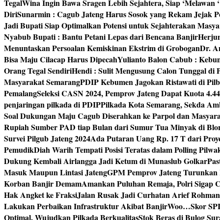
Tegal
Wina Ingin Bawa Sragen Lebih Sejahtera, Siap ‘Melawan 
Diri
Sunarmin : Cagub Jateng Harus Sosok yang Rekam Jejak P
Jadi Bupati Siap Optimalkan Potensi untuk Sejahterakan Masya
Nyabub Bupati : Bantu Petani Lepas dari Bencana Banjir
Herju
Menuntaskan Persoalan Kemiskinan Ekstrim di Grobogan
Dr. A
Bisa Maju Cilacap Harus Dipecah
Yulianto Balon Cabub : Keb
Orang Tegal Sendiri
Hendi : Sulit Mengusung Calon Tunggal di
Masyarakat Semarang
PDIP Kebumen Jagokan Ristawati di Pilb
Pemalang
Seleksi CASN 2024, Pemprov Jateng Dapat Kuota 4.4
penjaringan pilkada di PDIP
Pilkada Kota Semarang, Sekda Amb
Soal Dukungan Maju Cagub Diserahkan ke Parpol dan Masyar
Rupiah Sumber PAD tiap Bulan dari Sumur Tua Minyak di Blo
Survei Pilgub Jateng 2024
Ada Putaran Uang Rp. 17 T dari Pro
Pemudik
Diah Warih Tempati Posisi Teratas dalam Polling Pilwa
Dukung Kembali Airlangga Jadi Ketum di Munaslub Golkar
Pas
Masuk Maupun Lintasi Jateng
GPM Pemprov Jateng Turunkan
Korban Banjir Demam
Amankan Puluhan Remaja, Polri Sigap C
Hak Angket ke Fraksi
Jalan Rusak Jadi Curhatan Arief Rohma
Lakukan Perbaikan Infrastruktur Akibat Banjir
Woo…Skor SPI P
Optimal, Wujudkan Pilkada Berkualitas
Stok Beras di Bulog Su