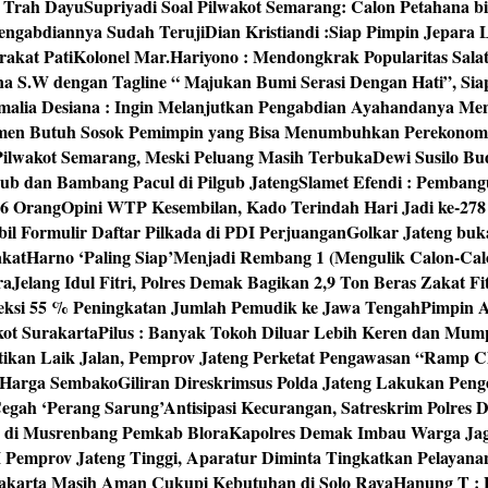
‘ Trah Dayu
Supriyadi Soal Pilwakot Semarang: Calon Petahana b
engabdiannya Sudah Teruji
Dian Kristiandi :Siap Pimpin Jepara
rakat Pati
Kolonel Mar.Hariyono : Mendongkrak Popularitas Sala
na S.W dengan Tagline “ Majukan Bumi Serasi Dengan Hati”, S
malia Desiana : Ingin Melanjutkan Pengabdian Ayahandanya Me
umen Butuh Sosok Pemimpin yang Bisa Menumbuhkan Perekonom
 Pilwakot Semarang, Meski Peluang Masih Terbuka
Dewi Susilo Bu
ub dan Bambang Pacul di Pilgub Jateng
Slamet Efendi : Pembang
46 Orang
Opini WTP Kesembilan, Kado Terindah Hari Jadi ke-27
il Formulir Daftar Pilkada di PDI Perjuangan
Golkar Jateng buk
akat
Harno ‘Paling Siap’Menjadi Rembang 1 (Mengulik Calon-Cal
ra
Jelang Idul Fitri, Polres Demak Bagikan 2,9 Ton Beras Zakat Fi
yeksi 55 % Peningkatan Jumlah Pemudik ke Jawa Tengah
Pimpin A
kot Surakarta
Pilus : Banyak Tokoh Diluar Lebih Keren dan Mum
tikan Laik Jalan, Pemprov Jateng Perketat Pengawasan “Ramp
 Harga Sembako
Giliran Direskrimsus Polda Jateng Lakukan Pe
egah ‘Perang Sarung’
Antisipasi Kecurangan, Satreskrim Polre
n di Musrenbang Pemkab Blora
Kapolres Demak Imbau Warga Ja
emprov Jateng Tinggi, Aparatur Diminta Tingkatkan Pelayana
rakarta Masih Aman Cukupi Kebutuhan di Solo Raya
Hanung T : 