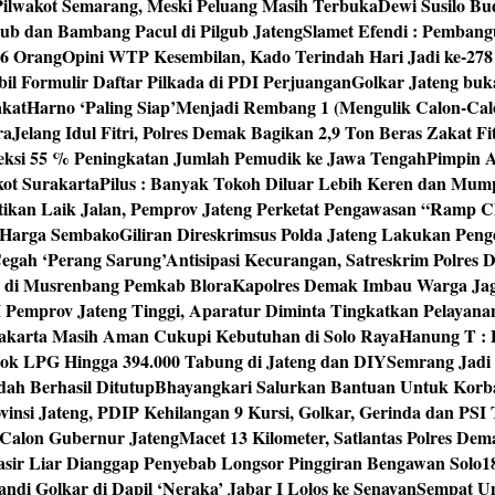
 Pilwakot Semarang, Meski Peluang Masih Terbuka
Dewi Susilo Bu
ub dan Bambang Pacul di Pilgub Jateng
Slamet Efendi : Pembang
46 Orang
Opini WTP Kesembilan, Kado Terindah Hari Jadi ke-27
il Formulir Daftar Pilkada di PDI Perjuangan
Golkar Jateng buk
akat
Harno ‘Paling Siap’Menjadi Rembang 1 (Mengulik Calon-Cal
ra
Jelang Idul Fitri, Polres Demak Bagikan 2,9 Ton Beras Zakat Fi
yeksi 55 % Peningkatan Jumlah Pemudik ke Jawa Tengah
Pimpin A
kot Surakarta
Pilus : Banyak Tokoh Diluar Lebih Keren dan Mum
tikan Laik Jalan, Pemprov Jateng Perketat Pengawasan “Ramp
 Harga Sembako
Giliran Direskrimsus Polda Jateng Lakukan Pe
egah ‘Perang Sarung’
Antisipasi Kecurangan, Satreskrim Polre
n di Musrenbang Pemkab Blora
Kapolres Demak Imbau Warga Ja
emprov Jateng Tinggi, Aparatur Diminta Tingkatkan Pelayana
rakarta Masih Aman Cukupi Kebutuhan di Solo Raya
Hanung T : 
tok LPG Hingga 394.000 Tabung di Jateng dan DIY
Semrang Jadi
ah Berhasil Ditutup
Bhayangkari Salurkan Bantuan Untuk Korb
vinsi Jateng, PDIP Kehilangan 9 Kursi, Golkar, Gerinda dan PS
Calon Gubernur Jateng
Macet 13 Kilometer, Satlantas Polres De
sir Liar Dianggap Penyebab Longsor Pinggiran Bengawan Solo
1
andi Golkar di Dapil ‘Neraka’ Jabar I Lolos ke Senayan
Sempat Un