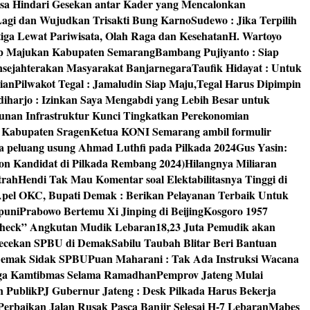
isa Hindari Gesekan antar Kader yang Mencalonkan
 Lagi dan Wujudkan Trisakti Bung Karno
Sudewo : Jika Terpilih
tiga Lewat Pariwisata, Olah Raga dan Kesehatan
H. Wartoyo
iap Majukan Kabupaten Semarang
Bambang Pujiyanto : Siap
nsejahterakan Masyarakat Banjarnegara
Taufik Hidayat : Untuk
ian
Pilwakot Tegal : Jamaludin Siap Maju,Tegal Harus Dipimpin
diharjo : Izinkan Saya Mengabdi yang Lebih Besar untuk
unan Infrastruktur Kunci Tingkatkan Perekonomian
8 Kabupaten Sragen
Ketua KONI Semarang ambil formulir
a peluang usung Ahmad Luthfi pada Pilkada 2024
Gus Yasin:
on Kandidat di Pilkada Rembang 2024)
Hilangnya Miliaran
trah
Hendi Tak Mau Komentar soal Elektabilitasnya Tinggi di
pel OKC, Bupati Demak : Berikan Pelayanan Terbaik Untuk
puni
Prabowo Bertemu Xi Jinping di Beijing
Kosgoro 1957
 Check” Angkutan Mudik Lebaran
18,23 Juta Pemudik akan
ngecekan SPBU di Demak
Sabilu Taubah Blitar Beri Bantuan
s Demak Sidak SPBU
Puan Maharani : Tak Ada Instruksi Wacana
ga Kamtibmas Selama Ramadhan
Pemprov Jateng Mulai
n Publik
PJ Gubernur Jateng : Desk Pilkada Harus Bekerja
Perbaikan Jalan Rusak Pasca Banjir Selesai H-7 Lebaran
Mabes