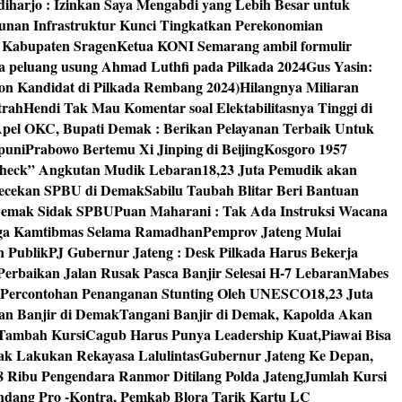
diharjo : Izinkan Saya Mengabdi yang Lebih Besar untuk
unan Infrastruktur Kunci Tingkatkan Perekonomian
8 Kabupaten Sragen
Ketua KONI Semarang ambil formulir
a peluang usung Ahmad Luthfi pada Pilkada 2024
Gus Yasin:
on Kandidat di Pilkada Rembang 2024)
Hilangnya Miliaran
trah
Hendi Tak Mau Komentar soal Elektabilitasnya Tinggi di
pel OKC, Bupati Demak : Berikan Pelayanan Terbaik Untuk
puni
Prabowo Bertemu Xi Jinping di Beijing
Kosgoro 1957
 Check” Angkutan Mudik Lebaran
18,23 Juta Pemudik akan
ngecekan SPBU di Demak
Sabilu Taubah Blitar Beri Bantuan
s Demak Sidak SPBU
Puan Maharani : Tak Ada Instruksi Wacana
ga Kamtibmas Selama Ramadhan
Pemprov Jateng Mulai
n Publik
PJ Gubernur Jateng : Desk Pilkada Harus Bekerja
Perbaikan Jalan Rusak Pasca Banjir Selesai H-7 Lebaran
Mabes
 Percontohan Penanganan Stunting Oleh UNESCO
18,23 Juta
an Banjir di Demak
Tangani Banjir di Demak, Kapolda Akan
I Tambah Kursi
Cagub Harus Punya Leadership Kuat,Piawai Bisa
mak Lakukan Rekayasa Lalulintas
Gubernur Jateng Ke Depan,
8 Ribu Pengendara Ranmor Ditilang Polda Jateng
Jumlah Kursi
dang Pro -Kontra, Pemkab Blora Tarik Kartu LC