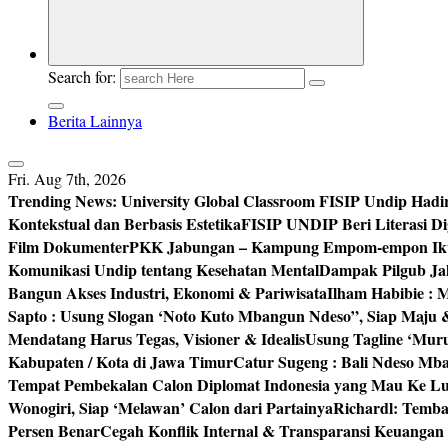
Search for:
Berita Lainnya
Fri. Aug 7th, 2026
Trending News:
University Global Classroom FISIP Undip Hadi
Kontekstual dan Berbasis Estetika
FISIP UNDIP Beri Literasi D
Film Dokumenter
PKK Jabungan – Kampung Empom-empon Ikuti
Komunikasi Undip tentang Kesehatan Mental
Dampak Pilgub Jak
Bangun Akses Industri, Ekonomi & Pariwisata
Ilham Habibie : 
Sapto : Usung Slogan ‘Noto Kuto Mbangun Ndeso”, Siap Maju
Mendatang Harus Tegas, Visioner & Idealis
Usung Tagline ‘Mur
Kabupaten / Kota di Jawa Timur
Catur Sugeng : Bali Ndeso M
Tempat Pembekalan Calon Diplomat Indonesia yang Mau Ke Lu
Wonogiri, Siap ‘Melawan’ Calon dari Partainya
Richardl: Temb
Persen Benar
Cegah Konflik Internal & Transparansi Keuangan