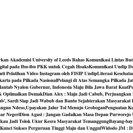
rkan Akademisi University of Leeds Bahas Komunikasi Lintas Bu
igital pada Ibu-ibu PKK untuk Cegah Hoaks
Komunikasi Undip Do
 Pelatihan Video Instagram oleh FISIP Undip
Literasi Kesehat
arta pada Pilkada Nasional
Pelangi di Atas Semangka Pilkada Ja
Mantab Nyalon Gubernur, Indonesia Maju Bila Jawa Barat Kuat
P
 & Optimalkan Demak
Dian Alex : Maju Jadi Cabub, Perjuangkan
ub’, Sardi Siap Jadi Wabub dan Bantu Sejahterakan Masyarakat
bangun Ndeso,Upayakan Jalur Tol Menuju Grobogan
Penguatan Kes
ar Negeri
Dion Agasi : Jangan Gadaikan Masa Depan Purworejo 
akau Jadi Tolok Ukur Kesra Masyarakat Temanggung
Bayang-baya
 Kunci Sukses Perguruan Tinggi Maju dan Unggul
Widodo JM : Da