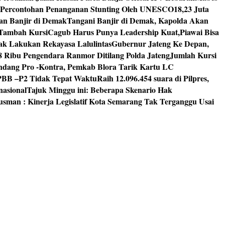
 Percontohan Penanganan Stunting Oleh UNESCO
18,23 Juta
an Banjir di Demak
Tangani Banjir di Demak, Kapolda Akan
I Tambah Kursi
Cagub Harus Punya Leadership Kuat,Piawai Bisa
mak Lakukan Rekayasa Lalulintas
Gubernur Jateng Ke Depan,
8 Ribu Pengendara Ranmor Ditilang Polda Jateng
Jumlah Kursi
dang Pro -Kontra, Pemkab Blora Tarik Kartu LC
PBB –P2 Tidak Tepat Waktu
Raih 12.096.454 suara di Pilpres,
nasional
Tajuk Minggu ini: Beberapa Skenario Hak
usman : Kinerja Legislatif Kota Semarang Tak Terganggu Usai