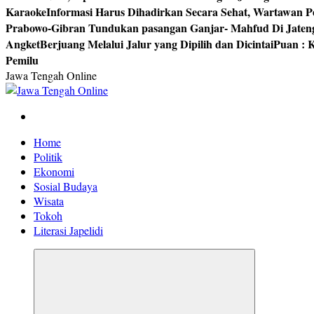
Karaoke
Informasi Harus Dihadirkan Secara Sehat, Wartawan P
Prabowo-Gibran Tundukan pasangan Ganjar- Mahfud Di Jaten
Angket
Berjuang Melalui Jalur yang Dipilih dan Dicintai
Puan : K
Pemilu
Jawa Tengah Online
Berita Jawa Tengah Terbaru dan Terkini
Home
Politik
Ekonomi
Sosial Budaya
Wisata
Tokoh
Literasi Japelidi