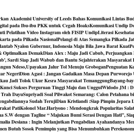
rkan Akademisi University of Leeds Bahas Komunikasi Lintas Bu
igital pada Ibu-ibu PKK untuk Cegah Hoaks
Komunikasi Undip Do
 Pelatihan Video Instagram oleh FISIP Undip
Literasi Kesehat
arta pada Pilkada Nasional
Pelangi di Atas Semangka Pilkada Ja
Mantab Nyalon Gubernur, Indonesia Maju Bila Jawa Barat Kuat
P
 & Optimalkan Demak
Dian Alex : Maju Jadi Cabub, Perjuangkan
ub’, Sardi Siap Jadi Wabub dan Bantu Sejahterakan Masyarakat
bangun Ndeso,Upayakan Jalur Tol Menuju Grobogan
Penguatan Kes
ar Negeri
Dion Agasi : Jangan Gadaikan Masa Depan Purworejo 
akau Jadi Tolok Ukur Kesra Masyarakat Temanggung
Bayang-baya
 Kunci Sukses Perguruan Tinggi Maju dan Unggul
Widodo JM : Da
‘ Trah Dayu
Supriyadi Soal Pilwakot Semarang: Calon Petahana b
engabdiannya Sudah Teruji
Dian Kristiandi :Siap Pimpin Jepara
rakat Pati
Kolonel Mar.Hariyono : Mendongkrak Popularitas Sala
na S.W dengan Tagline “ Majukan Bumi Serasi Dengan Hati”, S
malia Desiana : Ingin Melanjutkan Pengabdian Ayahandanya Me
umen Butuh Sosok Pemimpin yang Bisa Menumbuhkan Perekonom