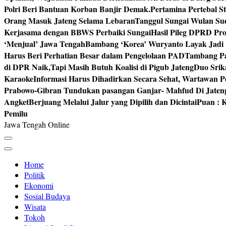
Polri Beri Bantuan Korban Banjir Demak.
Pertamina Pertebal S
Orang Masuk Jateng Selama Lebaran
Tanggul Sungai Wulan Sud
Kerjasama dengan BBWS Perbaiki Sungai
Hasil Pileg DPRD Pro
‘Menjual’ Jawa Tengah
Bambang ‘Korea’ Wuryanto Layak Jadi 
Harus Beri Perhatian Besar dalam Pengelolaan PAD
Tambang Pa
di DPR Naik,Tapi Masih Butuh Koalisi di Pigub Jateng
Duo Srik
Karaoke
Informasi Harus Dihadirkan Secara Sehat, Wartawan P
Prabowo-Gibran Tundukan pasangan Ganjar- Mahfud Di Jaten
Angket
Berjuang Melalui Jalur yang Dipilih dan Dicintai
Puan : K
Pemilu
Jawa Tengah Online
Home
Politik
Ekonomi
Sosial Budaya
Wisata
Tokoh