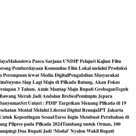
daya
Mahasiswa Pasca Sarjana UNDIP Pelajari Kajian Film
rong Pemberdayaan Komunitas Film Lokal melalui Produksi
an Perempuan lewat Media Digital
Pengabdian Masyarakat
tim
Suyono Siap Lagi Maju di Pilkada Batang, Akan Fokus
ersiapan 3 Tahun, Amin Mantap Maju Bupati Grobogan
Teguh
 Bawang Merah Jadi Andalan Brebes
Pemimpin Jepara
 Banyumas
Sri Untari : PDIP Targetkan Menang Pilkada di 19
ehatan Mental Melalui Literasi Digital Remaja
IPT Jakarta
Untuk Kepentingan Sesaat
Tarso Ingin Membuat Perubahan di
ng Pilpres pada Pilkada 2024
Tambang untuk Ormas, 100
mpingi Dua Bupati Jadi ‘Modal’ Nyalon Wakil Bupati