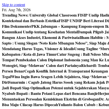
Skip to content
Fri. Aug 7th, 2026
Trending News:
University Global Classroom FISIP Undip Hadi
Kontekstual dan Berbasis Estetika
FISIP UNDIP Beri Literasi D
Film Dokumenter
PKK Jabungan – Kampung Empom-empon Ikuti
Komunikasi Undip tentang Kesehatan Mental
Dampak Pilgub Jak
Bangun Akses Industri, Ekonomi & Pariwisata
Ilham Habibie : 
Sapto : Usung Slogan ‘Noto Kuto Mbangun Ndeso”, Siap Maju
Mendatang Harus Tegas, Visioner & Idealis
Usung Tagline ‘Mur
Kabupaten / Kota di Jawa Timur
Catur Sugeng : Bali Ndeso M
Tempat Pembekalan Calon Diplomat Indonesia yang Mau Ke Lu
Wonogiri, Siap ‘Melawan’ Calon dari Partainya
Richardl: Temb
Persen Benar
Cegah Konflik Internal & Transparansi Keuangan
Tegal
Wina Ingin Bawa Sragen Lebih Sejahtera, Siap ‘Melawan 
Diri
Sunarmin : Cagub Jateng Harus Sosok yang Rekam Jejak P
Jadi Bupati Siap Optimalkan Potensi untuk Sejahterakan Masya
Nyabub Bupati : Bantu Petani Lepas dari Bencana Banjir
Herju
Menuntaskan Persoalan Kemiskinan Ekstrim di Grobogan
Dr. A
Bisa Maju Cilacap Harus Dipecah
Yulianto Balon Cabub : Keb