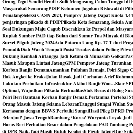
Orang Tegal Sendiri
Hendi : Sulit Mengusung Calon Tunggal di
Masyarakat Semarang
PDIP Kebumen Jagokan Ristawati di Pilb
Pemalang
Seleksi CASN 2024, Pemprov Jateng Dapat Kuota 4.4
penjaringan pilkada di PDIP
Pilkada Kota Semarang, Sekda Amb
Soal Dukungan Maju Cagub Diserahkan ke Parpol dan Masyar
Rupiah Sumber PAD tiap Bulan dari Sumur Tua Minyak di Blo
Survei Pilgub Jateng 2024
Ada Putaran Uang Rp. 17 T dari Pro
Pemudik
Diah Warih Tempati Posisi Teratas dalam Polling Pilwa
Dukung Kembali Airlangga Jadi Ketum di Munaslub Golkar
Pas
Masuk Maupun Lintasi Jateng
GPM Pemprov Jateng Turunkan
Korban Banjir Demam
Amankan Puluhan Remaja, Polri Sigap C
Hak Angket ke Fraksi
Jalan Rusak Jadi Curhatan Arief Rohma
Lakukan Perbaikan Infrastruktur Akibat Banjir
Woo…Skor SPI P
Optimal, Wujudkan Pilkada Berkualitas
Stok Beras di Bulog Su
Polri Beri Bantuan Korban Banjir Demak.
Pertamina Pertebal S
Orang Masuk Jateng Selama Lebaran
Tanggul Sungai Wulan Sud
Kerjasama dengan BBWS Perbaiki Sungai
Hasil Pileg DPRD Pro
‘Menjual’ Jawa Tengah
Bambang ‘Korea’ Wuryanto Layak Jadi 
Harus Beri Perhatian Besar dalam Pengelolaan PAD
Tambang Pa
di DPR Naik,Tapi Masih Butuh Koalisi di Pigub Jateng
Duo Srik