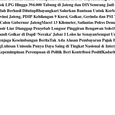
tok LPG Hingga 394.000 Tabung di Jateng dan DIY
Semrang Jadi
ah Berhasil Ditutup
Bhayangkari Salurkan Bantuan Untuk Korb
vinsi Jateng, PDIP Kehilangan 9 Kursi, Golkar, Gerinda dan PS
Calon Gubernur Jateng
Macet 13 Kilometer, Satlantas Polres De
sir Liar Dianggap Penyebab Longsor Pinggiran Bengawan Solo
1
andi Golkar di Dapil ‘Neraka’ Jabar I Lolos ke Senayan
Sempat Un
enjaga Keseimbangan Berita
Tak Ada Alasan Pembayaran Pajak 
g
Lulusan Unissula Punya Daya Saing di Tingkat Nasional & Inter
epemimpinan Perempuan di Politik Beri Kontribusi Positif
Kadarl