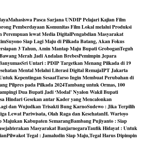
daya
Mahasiswa Pasca Sarjana UNDIP Pelajari Kajian Film
rong Pemberdayaan Komunitas Film Lokal melalui Produksi
an Perempuan lewat Media Digital
Pengabdian Masyarakat
tim
Suyono Siap Lagi Maju di Pilkada Batang, Akan Fokus
ersiapan 3 Tahun, Amin Mantap Maju Bupati Grobogan
Teguh
 Bawang Merah Jadi Andalan Brebes
Pemimpin Jepara
 Banyumas
Sri Untari : PDIP Targetkan Menang Pilkada di 19
ehatan Mental Melalui Literasi Digital Remaja
IPT Jakarta
Untuk Kepentingan Sesaat
Tarso Ingin Membuat Perubahan di
ng Pilpres pada Pilkada 2024
Tambang untuk Ormas, 100
mpingi Dua Bupati Jadi ‘Modal’ Nyalon Wakil Bupati
isa Hindari Gesekan antar Kader yang Mencalonkan
 Lagi dan Wujudkan Trisakti Bung Karno
Sudewo : Jika Terpilih
tiga Lewat Pariwisata, Olah Raga dan Kesehatan
H. Wartoyo
iap Majukan Kabupaten Semarang
Bambang Pujiyanto : Siap
nsejahterakan Masyarakat Banjarnegara
Taufik Hidayat : Untuk
ian
Pilwakot Tegal : Jamaludin Siap Maju,Tegal Harus Dipimpin