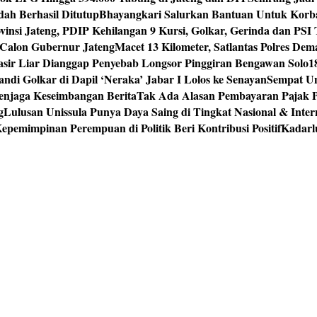
ah Berhasil Ditutup
Bhayangkari Salurkan Bantuan Untuk Korb
vinsi Jateng, PDIP Kehilangan 9 Kursi, Golkar, Gerinda dan PS
Calon Gubernur Jateng
Macet 13 Kilometer, Satlantas Polres De
sir Liar Dianggap Penyebab Longsor Pinggiran Bengawan Solo
1
andi Golkar di Dapil ‘Neraka’ Jabar I Lolos ke Senayan
Sempat Un
enjaga Keseimbangan Berita
Tak Ada Alasan Pembayaran Pajak 
g
Lulusan Unissula Punya Daya Saing di Tingkat Nasional & Inter
epemimpinan Perempuan di Politik Beri Kontribusi Positif
Kadarl