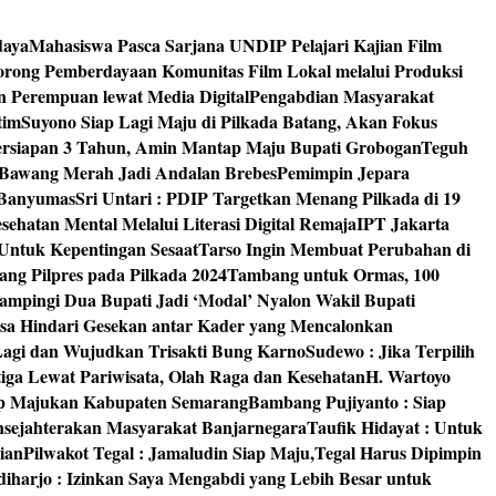
daya
Mahasiswa Pasca Sarjana UNDIP Pelajari Kajian Film
rong Pemberdayaan Komunitas Film Lokal melalui Produksi
an Perempuan lewat Media Digital
Pengabdian Masyarakat
tim
Suyono Siap Lagi Maju di Pilkada Batang, Akan Fokus
ersiapan 3 Tahun, Amin Mantap Maju Bupati Grobogan
Teguh
 Bawang Merah Jadi Andalan Brebes
Pemimpin Jepara
 Banyumas
Sri Untari : PDIP Targetkan Menang Pilkada di 19
ehatan Mental Melalui Literasi Digital Remaja
IPT Jakarta
Untuk Kepentingan Sesaat
Tarso Ingin Membuat Perubahan di
ng Pilpres pada Pilkada 2024
Tambang untuk Ormas, 100
mpingi Dua Bupati Jadi ‘Modal’ Nyalon Wakil Bupati
isa Hindari Gesekan antar Kader yang Mencalonkan
 Lagi dan Wujudkan Trisakti Bung Karno
Sudewo : Jika Terpilih
tiga Lewat Pariwisata, Olah Raga dan Kesehatan
H. Wartoyo
iap Majukan Kabupaten Semarang
Bambang Pujiyanto : Siap
nsejahterakan Masyarakat Banjarnegara
Taufik Hidayat : Untuk
ian
Pilwakot Tegal : Jamaludin Siap Maju,Tegal Harus Dipimpin
diharjo : Izinkan Saya Mengabdi yang Lebih Besar untuk