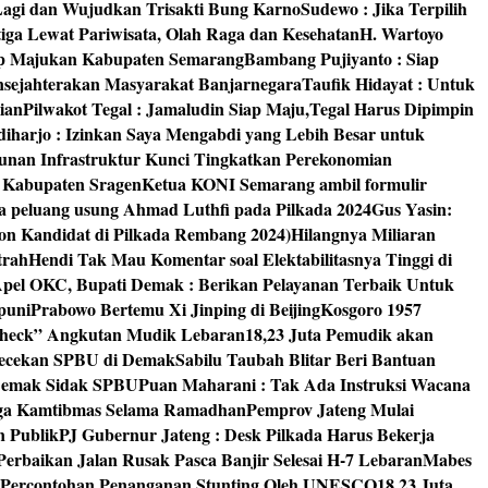
 Lagi dan Wujudkan Trisakti Bung Karno
Sudewo : Jika Terpilih
tiga Lewat Pariwisata, Olah Raga dan Kesehatan
H. Wartoyo
iap Majukan Kabupaten Semarang
Bambang Pujiyanto : Siap
nsejahterakan Masyarakat Banjarnegara
Taufik Hidayat : Untuk
ian
Pilwakot Tegal : Jamaludin Siap Maju,Tegal Harus Dipimpin
diharjo : Izinkan Saya Mengabdi yang Lebih Besar untuk
unan Infrastruktur Kunci Tingkatkan Perekonomian
8 Kabupaten Sragen
Ketua KONI Semarang ambil formulir
a peluang usung Ahmad Luthfi pada Pilkada 2024
Gus Yasin:
on Kandidat di Pilkada Rembang 2024)
Hilangnya Miliaran
trah
Hendi Tak Mau Komentar soal Elektabilitasnya Tinggi di
pel OKC, Bupati Demak : Berikan Pelayanan Terbaik Untuk
puni
Prabowo Bertemu Xi Jinping di Beijing
Kosgoro 1957
 Check” Angkutan Mudik Lebaran
18,23 Juta Pemudik akan
ngecekan SPBU di Demak
Sabilu Taubah Blitar Beri Bantuan
s Demak Sidak SPBU
Puan Maharani : Tak Ada Instruksi Wacana
ga Kamtibmas Selama Ramadhan
Pemprov Jateng Mulai
n Publik
PJ Gubernur Jateng : Desk Pilkada Harus Bekerja
Perbaikan Jalan Rusak Pasca Banjir Selesai H-7 Lebaran
Mabes
 Percontohan Penanganan Stunting Oleh UNESCO
18,23 Juta