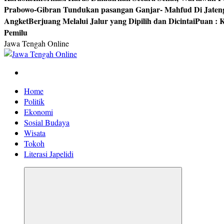
Prabowo-Gibran Tundukan pasangan Ganjar- Mahfud Di Jaten
Angket
Berjuang Melalui Jalur yang Dipilih dan Dicintai
Puan : K
Pemilu
Jawa Tengah Online
Berita Jawa Tengah Terbaru dan Terkini
Home
Politik
Ekonomi
Sosial Budaya
Wisata
Tokoh
Literasi Japelidi