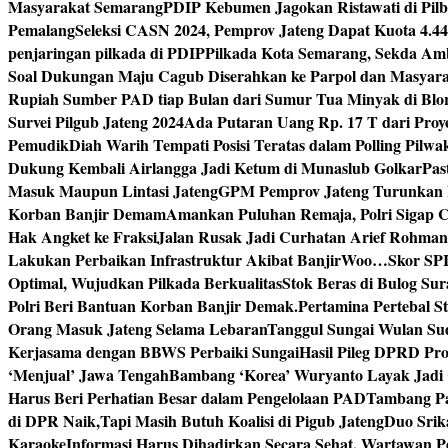
Masyarakat Semarang
PDIP Kebumen Jagokan Ristawati di Pilb
Pemalang
Seleksi CASN 2024, Pemprov Jateng Dapat Kuota 4.4
penjaringan pilkada di PDIP
Pilkada Kota Semarang, Sekda Amb
Soal Dukungan Maju Cagub Diserahkan ke Parpol dan Masyar
Rupiah Sumber PAD tiap Bulan dari Sumur Tua Minyak di Blo
Survei Pilgub Jateng 2024
Ada Putaran Uang Rp. 17 T dari Pro
Pemudik
Diah Warih Tempati Posisi Teratas dalam Polling Pilwa
Dukung Kembali Airlangga Jadi Ketum di Munaslub Golkar
Pas
Masuk Maupun Lintasi Jateng
GPM Pemprov Jateng Turunkan
Korban Banjir Demam
Amankan Puluhan Remaja, Polri Sigap C
Hak Angket ke Fraksi
Jalan Rusak Jadi Curhatan Arief Rohma
Lakukan Perbaikan Infrastruktur Akibat Banjir
Woo…Skor SPI P
Optimal, Wujudkan Pilkada Berkualitas
Stok Beras di Bulog Su
Polri Beri Bantuan Korban Banjir Demak.
Pertamina Pertebal S
Orang Masuk Jateng Selama Lebaran
Tanggul Sungai Wulan Sud
Kerjasama dengan BBWS Perbaiki Sungai
Hasil Pileg DPRD Pro
‘Menjual’ Jawa Tengah
Bambang ‘Korea’ Wuryanto Layak Jadi 
Harus Beri Perhatian Besar dalam Pengelolaan PAD
Tambang Pa
di DPR Naik,Tapi Masih Butuh Koalisi di Pigub Jateng
Duo Srik
Karaoke
Informasi Harus Dihadirkan Secara Sehat, Wartawan P