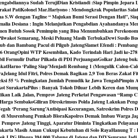
engabdiannya Sudah Teruji
Dian Kristiandi :Siap Pimpin Jepara
rakat Pati
Kolonel Mar.Hariyono : Mendongkrak Popularitas Sala
na S.W dengan Tagline “ Majukan Bumi Serasi Dengan Hati”, S
malia Desiana : Ingin Melanjutkan Pengabdian Ayahandanya Me
umen Butuh Sosok Pemimpin yang Bisa Menumbuhkan Perekonom
 Pilwakot Semarang, Meski Peluang Masih Terbuka
Dewi Susilo Bu
ub dan Bambang Pacul di Pilgub Jateng
Slamet Efendi : Pembang
46 Orang
Opini WTP Kesembilan, Kado Terindah Hari Jadi ke-27
il Formulir Daftar Pilkada di PDI Perjuangan
Golkar Jateng buk
akat
Harno ‘Paling Siap’Menjadi Rembang 1 (Mengulik Calon-Cal
ra
Jelang Idul Fitri, Polres Demak Bagikan 2,9 Ton Beras Zakat Fi
yeksi 55 % Peningkatan Jumlah Pemudik ke Jawa Tengah
Pimpin A
kot Surakarta
Pilus : Banyak Tokoh Diluar Lebih Keren dan Mum
tikan Laik Jalan, Pemprov Jateng Perketat Pengawasan “Ramp
 Harga Sembako
Giliran Direskrimsus Polda Jateng Lakukan Pe
egah ‘Perang Sarung’
Antisipasi Kecurangan, Satreskrim Polre
n di Musrenbang Pemkab Blora
Kapolres Demak Imbau Warga Ja
emprov Jateng Tinggi, Aparatur Diminta Tingkatkan Pelayana
rakarta Masih Aman Cukupi Kebutuhan di Solo Raya
Hanung T : 
tok LPG Hingga 394.000 Tabung di Jateng dan DIY
Semrang Jadi