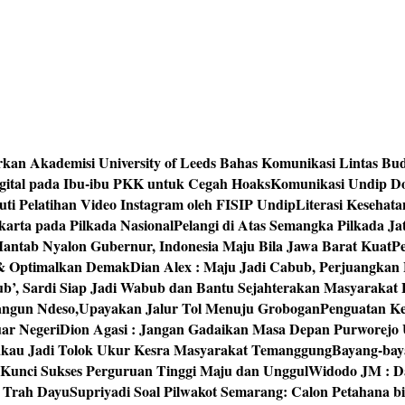
rkan Akademisi University of Leeds Bahas Komunikasi Lintas Bu
igital pada Ibu-ibu PKK untuk Cegah Hoaks
Komunikasi Undip Do
 Pelatihan Video Instagram oleh FISIP Undip
Literasi Kesehat
arta pada Pilkada Nasional
Pelangi di Atas Semangka Pilkada Ja
Mantab Nyalon Gubernur, Indonesia Maju Bila Jawa Barat Kuat
P
 & Optimalkan Demak
Dian Alex : Maju Jadi Cabub, Perjuangkan
ub’, Sardi Siap Jadi Wabub dan Bantu Sejahterakan Masyarakat
bangun Ndeso,Upayakan Jalur Tol Menuju Grobogan
Penguatan Kes
ar Negeri
Dion Agasi : Jangan Gadaikan Masa Depan Purworejo 
akau Jadi Tolok Ukur Kesra Masyarakat Temanggung
Bayang-baya
 Kunci Sukses Perguruan Tinggi Maju dan Unggul
Widodo JM : Da
‘ Trah Dayu
Supriyadi Soal Pilwakot Semarang: Calon Petahana b