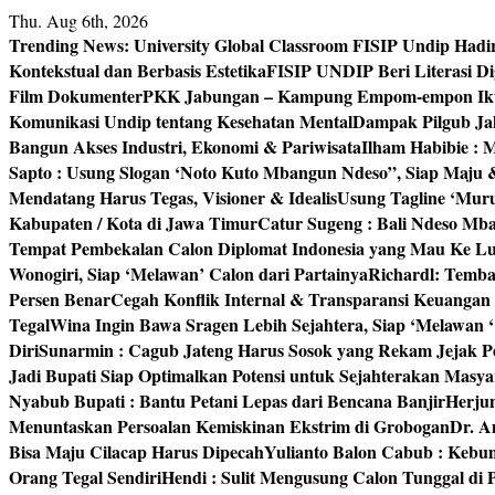
Skip
Thu. Aug 6th, 2026
to
Trending News:
University Global Classroom FISIP Undip Hadi
content
Kontekstual dan Berbasis Estetika
FISIP UNDIP Beri Literasi D
Film Dokumenter
PKK Jabungan – Kampung Empom-empon Ikuti
Komunikasi Undip tentang Kesehatan Mental
Dampak Pilgub Jak
Bangun Akses Industri, Ekonomi & Pariwisata
Ilham Habibie : 
Sapto : Usung Slogan ‘Noto Kuto Mbangun Ndeso”, Siap Maju
Mendatang Harus Tegas, Visioner & Idealis
Usung Tagline ‘Mur
Kabupaten / Kota di Jawa Timur
Catur Sugeng : Bali Ndeso M
Tempat Pembekalan Calon Diplomat Indonesia yang Mau Ke Lu
Wonogiri, Siap ‘Melawan’ Calon dari Partainya
Richardl: Temb
Persen Benar
Cegah Konflik Internal & Transparansi Keuangan
Tegal
Wina Ingin Bawa Sragen Lebih Sejahtera, Siap ‘Melawan 
Diri
Sunarmin : Cagub Jateng Harus Sosok yang Rekam Jejak P
Jadi Bupati Siap Optimalkan Potensi untuk Sejahterakan Masya
Nyabub Bupati : Bantu Petani Lepas dari Bencana Banjir
Herju
Menuntaskan Persoalan Kemiskinan Ekstrim di Grobogan
Dr. A
Bisa Maju Cilacap Harus Dipecah
Yulianto Balon Cabub : Keb
Orang Tegal Sendiri
Hendi : Sulit Mengusung Calon Tunggal di