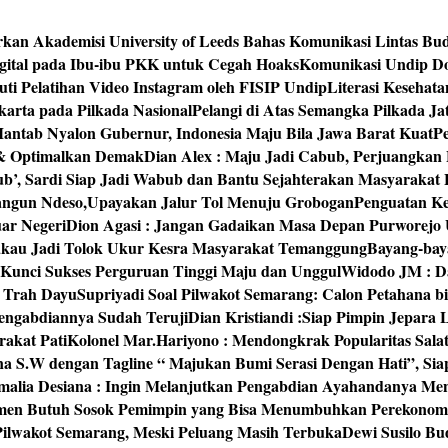
rkan Akademisi University of Leeds Bahas Komunikasi Lintas Bu
igital pada Ibu-ibu PKK untuk Cegah Hoaks
Komunikasi Undip Do
 Pelatihan Video Instagram oleh FISIP Undip
Literasi Kesehat
arta pada Pilkada Nasional
Pelangi di Atas Semangka Pilkada Ja
Mantab Nyalon Gubernur, Indonesia Maju Bila Jawa Barat Kuat
P
 & Optimalkan Demak
Dian Alex : Maju Jadi Cabub, Perjuangkan
ub’, Sardi Siap Jadi Wabub dan Bantu Sejahterakan Masyarakat
bangun Ndeso,Upayakan Jalur Tol Menuju Grobogan
Penguatan Kes
ar Negeri
Dion Agasi : Jangan Gadaikan Masa Depan Purworejo 
akau Jadi Tolok Ukur Kesra Masyarakat Temanggung
Bayang-baya
 Kunci Sukses Perguruan Tinggi Maju dan Unggul
Widodo JM : Da
‘ Trah Dayu
Supriyadi Soal Pilwakot Semarang: Calon Petahana b
engabdiannya Sudah Teruji
Dian Kristiandi :Siap Pimpin Jepara
rakat Pati
Kolonel Mar.Hariyono : Mendongkrak Popularitas Sala
na S.W dengan Tagline “ Majukan Bumi Serasi Dengan Hati”, S
malia Desiana : Ingin Melanjutkan Pengabdian Ayahandanya Me
umen Butuh Sosok Pemimpin yang Bisa Menumbuhkan Perekonom
 Pilwakot Semarang, Meski Peluang Masih Terbuka
Dewi Susilo Bu