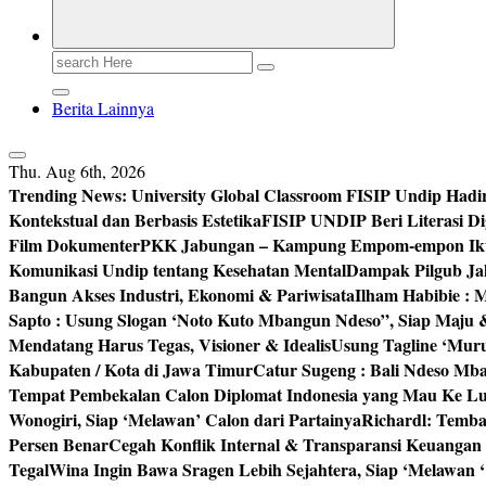
Search
for:
Berita Lainnya
Thu. Aug 6th, 2026
Trending News:
University Global Classroom FISIP Undip Hadi
Kontekstual dan Berbasis Estetika
FISIP UNDIP Beri Literasi D
Film Dokumenter
PKK Jabungan – Kampung Empom-empon Ikuti
Komunikasi Undip tentang Kesehatan Mental
Dampak Pilgub Jak
Bangun Akses Industri, Ekonomi & Pariwisata
Ilham Habibie : 
Sapto : Usung Slogan ‘Noto Kuto Mbangun Ndeso”, Siap Maju
Mendatang Harus Tegas, Visioner & Idealis
Usung Tagline ‘Mur
Kabupaten / Kota di Jawa Timur
Catur Sugeng : Bali Ndeso M
Tempat Pembekalan Calon Diplomat Indonesia yang Mau Ke Lu
Wonogiri, Siap ‘Melawan’ Calon dari Partainya
Richardl: Temb
Persen Benar
Cegah Konflik Internal & Transparansi Keuangan
Tegal
Wina Ingin Bawa Sragen Lebih Sejahtera, Siap ‘Melawan 