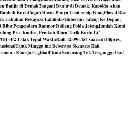
an Banjir di Demak
Tangani Banjir di Demak, Kapolda Akan
I Tambah Kursi
Cagub Harus Punya Leadership Kuat,Piawai Bisa
mak Lakukan Rekayasa Lalulintas
Gubernur Jateng Ke Depan,
8 Ribu Pengendara Ranmor Ditilang Polda Jateng
Jumlah Kursi
dang Pro -Kontra, Pemkab Blora Tarik Kartu LC
PBB –P2 Tidak Tepat Waktu
Raih 12.096.454 suara di Pilpres,
nasional
Tajuk Minggu ini: Beberapa Skenario Hak
usman : Kinerja Legislatif Kota Semarang Tak Terganggu Usai