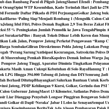
ub dan Bambang Pacul di Pilgub Jateng
Slamet Efendi : Pembang
46 Orang
Opini WTP Kesembilan, Kado Terindah Hari Jadi ke-27
il Formulir Daftar Pilkada di PDI Perjuangan
Golkar Jateng buk
akat
Harno ‘Paling Siap’Menjadi Rembang 1 (Mengulik Calon-Cal
ra
Jelang Idul Fitri, Polres Demak Bagikan 2,9 Ton Beras Zakat Fi
yeksi 55 % Peningkatan Jumlah Pemudik ke Jawa Tengah
Pimpin A
kot Surakarta
Pilus : Banyak Tokoh Diluar Lebih Keren dan Mum
tikan Laik Jalan, Pemprov Jateng Perketat Pengawasan “Ramp
 Harga Sembako
Giliran Direskrimsus Polda Jateng Lakukan Pe
egah ‘Perang Sarung’
Antisipasi Kecurangan, Satreskrim Polre
n di Musrenbang Pemkab Blora
Kapolres Demak Imbau Warga Ja
emprov Jateng Tinggi, Aparatur Diminta Tingkatkan Pelayana
rakarta Masih Aman Cukupi Kebutuhan di Solo Raya
Hanung T : 
tok LPG Hingga 394.000 Tabung di Jateng dan DIY
Semrang Jadi
ah Berhasil Ditutup
Bhayangkari Salurkan Bantuan Untuk Korb
vinsi Jateng, PDIP Kehilangan 9 Kursi, Golkar, Gerinda dan PS
Calon Gubernur Jateng
Macet 13 Kilometer, Satlantas Polres De
sir Liar Dianggap Penyebab Longsor Pinggiran Bengawan Solo
1
andi Golkar di Dapil ‘Neraka’ Jabar I Lolos ke Senayan
Sempat Un
enjaga Keseimbangan Berita
Tak Ada Alasan Pembayaran Pajak 