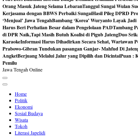
Orang Masuk Jateng Selama Lebaran
Tanggul Sungai Wulan Sud
Kerjasama dengan BBWS Perbaiki Sungai
Hasil Pileg DPRD Pro
‘Menjual’ Jawa Tengah
Bambang ‘Korea’ Wuryanto Layak Jadi 
Harus Beri Perhatian Besar dalam Pengelolaan PAD
Tambang Pa
di DPR Naik,Tapi Masih Butuh Koalisi di Pigub Jateng
Duo Srik
Karaoke
Informasi Harus Dihadirkan Secara Sehat, Wartawan P
Prabowo-Gibran Tundukan pasangan Ganjar- Mahfud Di Jaten
Angket
Berjuang Melalui Jalur yang Dipilih dan Dicintai
Puan : K
Pemilu
Jawa Tengah Online
Home
Politik
Ekonomi
Sosial Budaya
Wisata
Tokoh
Literasi Japelidi