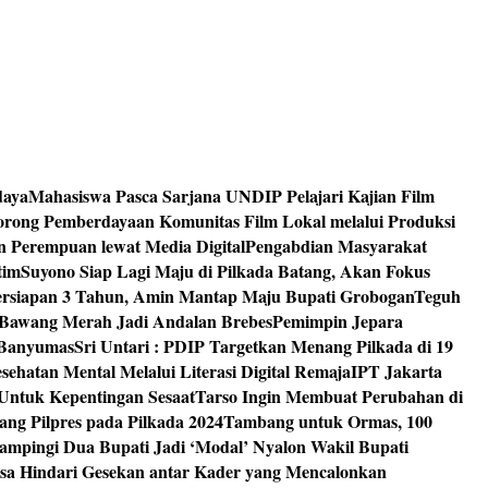
daya
Mahasiswa Pasca Sarjana UNDIP Pelajari Kajian Film
rong Pemberdayaan Komunitas Film Lokal melalui Produksi
an Perempuan lewat Media Digital
Pengabdian Masyarakat
tim
Suyono Siap Lagi Maju di Pilkada Batang, Akan Fokus
ersiapan 3 Tahun, Amin Mantap Maju Bupati Grobogan
Teguh
 Bawang Merah Jadi Andalan Brebes
Pemimpin Jepara
 Banyumas
Sri Untari : PDIP Targetkan Menang Pilkada di 19
ehatan Mental Melalui Literasi Digital Remaja
IPT Jakarta
Untuk Kepentingan Sesaat
Tarso Ingin Membuat Perubahan di
ng Pilpres pada Pilkada 2024
Tambang untuk Ormas, 100
mpingi Dua Bupati Jadi ‘Modal’ Nyalon Wakil Bupati
isa Hindari Gesekan antar Kader yang Mencalonkan