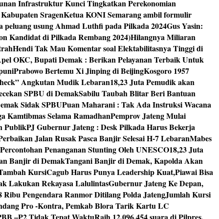
unan Infrastruktur Kunci Tingkatkan Perekonomian
8 Kabupaten Sragen
Ketua KONI Semarang ambil formulir
a peluang usung Ahmad Luthfi pada Pilkada 2024
Gus Yasin:
on Kandidat di Pilkada Rembang 2024)
Hilangnya Miliaran
trah
Hendi Tak Mau Komentar soal Elektabilitasnya Tinggi di
pel OKC, Bupati Demak : Berikan Pelayanan Terbaik Untuk
puni
Prabowo Bertemu Xi Jinping di Beijing
Kosgoro 1957
 Check” Angkutan Mudik Lebaran
18,23 Juta Pemudik akan
ngecekan SPBU di Demak
Sabilu Taubah Blitar Beri Bantuan
s Demak Sidak SPBU
Puan Maharani : Tak Ada Instruksi Wacana
ga Kamtibmas Selama Ramadhan
Pemprov Jateng Mulai
n Publik
PJ Gubernur Jateng : Desk Pilkada Harus Bekerja
Perbaikan Jalan Rusak Pasca Banjir Selesai H-7 Lebaran
Mabes
 Percontohan Penanganan Stunting Oleh UNESCO
18,23 Juta
an Banjir di Demak
Tangani Banjir di Demak, Kapolda Akan
I Tambah Kursi
Cagub Harus Punya Leadership Kuat,Piawai Bisa
mak Lakukan Rekayasa Lalulintas
Gubernur Jateng Ke Depan,
8 Ribu Pengendara Ranmor Ditilang Polda Jateng
Jumlah Kursi
dang Pro -Kontra, Pemkab Blora Tarik Kartu LC
PBB –P2 Tidak Tepat Waktu
Raih 12.096.454 suara di Pilpres,