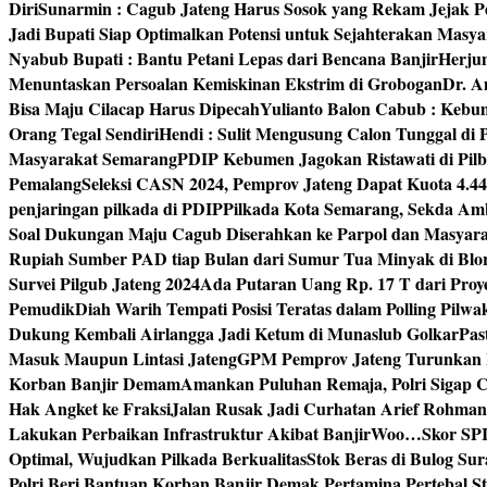
Diri
Sunarmin : Cagub Jateng Harus Sosok yang Rekam Jejak P
Jadi Bupati Siap Optimalkan Potensi untuk Sejahterakan Masya
Nyabub Bupati : Bantu Petani Lepas dari Bencana Banjir
Herju
Menuntaskan Persoalan Kemiskinan Ekstrim di Grobogan
Dr. A
Bisa Maju Cilacap Harus Dipecah
Yulianto Balon Cabub : Keb
Orang Tegal Sendiri
Hendi : Sulit Mengusung Calon Tunggal di
Masyarakat Semarang
PDIP Kebumen Jagokan Ristawati di Pilb
Pemalang
Seleksi CASN 2024, Pemprov Jateng Dapat Kuota 4.4
penjaringan pilkada di PDIP
Pilkada Kota Semarang, Sekda Amb
Soal Dukungan Maju Cagub Diserahkan ke Parpol dan Masyar
Rupiah Sumber PAD tiap Bulan dari Sumur Tua Minyak di Blo
Survei Pilgub Jateng 2024
Ada Putaran Uang Rp. 17 T dari Pro
Pemudik
Diah Warih Tempati Posisi Teratas dalam Polling Pilwa
Dukung Kembali Airlangga Jadi Ketum di Munaslub Golkar
Pas
Masuk Maupun Lintasi Jateng
GPM Pemprov Jateng Turunkan
Korban Banjir Demam
Amankan Puluhan Remaja, Polri Sigap C
Hak Angket ke Fraksi
Jalan Rusak Jadi Curhatan Arief Rohma
Lakukan Perbaikan Infrastruktur Akibat Banjir
Woo…Skor SPI P
Optimal, Wujudkan Pilkada Berkualitas
Stok Beras di Bulog Su
Polri Beri Bantuan Korban Banjir Demak.
Pertamina Pertebal S