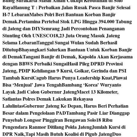
Bulog Surakarta Masih Aman Cukupi Kebutuhan di Solo
Raya
Hanung T : Perbaikan Jalan Rusak Pasca Banjir Selesai
H-7 Lebaran
Mabes Polri Beri Bantuan Korban Banjir
Demak.
Pertamina Pertebal Stok LPG Hingga 394.000 Tabung
di Jateng dan DIY
Semrang Jadi Percontohan Penanganan
Stunting Oleh UNESCO
18,23 Juta Orang Masuk Jateng
Selama Lebaran
Tanggul Sungai Wulan Sudah Berhasil
Ditutup
Bhayangkari Salurkan Bantuan Untuk Korban Banjir
di Demak
Tangani Banjir di Demak, Kapolda Akan Kerjasama
dengan BBWS Perbaiki Sungai
Hasil Pileg DPRD Provinsi
Jateng, PDIP Kehilangan 9 Kursi, Golkar, Gerinda dan PSI
Tambah Kursi
Cagub Harus Punya Leadership Kuat,Piawai
Bisa ‘Menjual’ Jawa Tengah
Bambang ‘Korea’ Wuryanto
Layak Jadi Calon Gubernur Jateng
Macet 13 Kilometer,
Satlantas Polres Demak Lakukan Rekayasa
Lalulintas
Gubernur Jateng Ke Depan, Harus Beri Perhatian
Besar dalam Pengelolaan PAD
Tambang Pasir Liar Dianggap
Penyebab Longsor Pinggiran Bengawan Solo
18 Ribu
Pengendara Ranmor Ditilang Polda Jateng
Jumlah Kursi di
DPR Naik,Tapi Masih Butuh Koalisi di Pigub Jateng
Duo