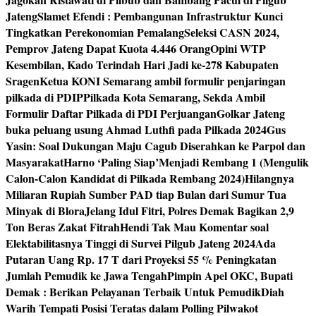
Jateng
Slamet Efendi : Pembangunan Infrastruktur Kunci
Tingkatkan Perekonomian Pemalang
Seleksi CASN 2024,
Pemprov Jateng Dapat Kuota 4.446 Orang
Opini WTP
Kesembilan, Kado Terindah Hari Jadi ke-278 Kabupaten
Sragen
Ketua KONI Semarang ambil formulir penjaringan
pilkada di PDIP
Pilkada Kota Semarang, Sekda Ambil
Formulir Daftar Pilkada di PDI Perjuangan
Golkar Jateng
buka peluang usung Ahmad Luthfi pada Pilkada 2024
Gus
Yasin: Soal Dukungan Maju Cagub Diserahkan ke Parpol dan
Masyarakat
Harno ‘Paling Siap’Menjadi Rembang 1 (Mengulik
Calon-Calon Kandidat di Pilkada Rembang 2024)
Hilangnya
Miliaran Rupiah Sumber PAD tiap Bulan dari Sumur Tua
Minyak di Blora
Jelang Idul Fitri, Polres Demak Bagikan 2,9
Ton Beras Zakat Fitrah
Hendi Tak Mau Komentar soal
Elektabilitasnya Tinggi di Survei Pilgub Jateng 2024
Ada
Putaran Uang Rp. 17 T dari Proyeksi 55 % Peningkatan
Jumlah Pemudik ke Jawa Tengah
Pimpin Apel OKC, Bupati
Demak : Berikan Pelayanan Terbaik Untuk Pemudik
Diah
Warih Tempati Posisi Teratas dalam Polling Pilwakot