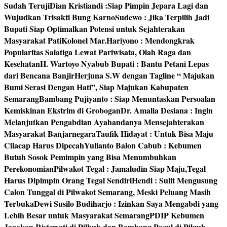
Sudah Teruji
Dian Kristiandi :Siap Pimpin Jepara Lagi dan
Wujudkan Trisakti Bung Karno
Sudewo : Jika Terpilih Jadi
Bupati Siap Optimalkan Potensi untuk Sejahterakan
Masyarakat Pati
Kolonel Mar.Hariyono : Mendongkrak
Popularitas Salatiga Lewat Pariwisata, Olah Raga dan
Kesehatan
H. Wartoyo Nyabub Bupati : Bantu Petani Lepas
dari Bencana Banjir
Herjuna S.W dengan Tagline “ Majukan
Bumi Serasi Dengan Hati”, Siap Majukan Kabupaten
Semarang
Bambang Pujiyanto : Siap Menuntaskan Persoalan
Kemiskinan Ekstrim di Grobogan
Dr. Amalia Desiana : Ingin
Melanjutkan Pengabdian Ayahandanya Mensejahterakan
Masyarakat Banjarnegara
Taufik Hidayat : Untuk Bisa Maju
Cilacap Harus Dipecah
Yulianto Balon Cabub : Kebumen
Butuh Sosok Pemimpin yang Bisa Menumbuhkan
Perekonomian
Pilwakot Tegal : Jamaludin Siap Maju,Tegal
Harus Dipimpin Orang Tegal Sendiri
Hendi : Sulit Mengusung
Calon Tunggal di Pilwakot Semarang, Meski Peluang Masih
Terbuka
Dewi Susilo Budiharjo : Izinkan Saya Mengabdi yang
Lebih Besar untuk Masyarakat Semarang
PDIP Kebumen
Jagokan Ristawati di Pilbub dan Bambang Pacul di Pilgub