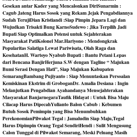
Gesekan antar Kader yang Mencalonkan Diri
Sunarmin :
Cagub Jateng Harus Sosok yang Rekam Jejak Pengabdiannya
Sudah Teruji
Dian Kristiandi :Siap Pimpin Jepara Lagi dan
Wujudkan Trisakti Bung Karno
Sudewo : Jika Terpilih Jadi
Bupati Siap Optimalkan Potensi untuk Sejahterakan
Masyarakat Pati
Kolonel Mar.Hariyono : Mendongkrak
Popularitas Salatiga Lewat Pariwisata, Olah Raga dan
Kesehatan
H. Wartoyo Nyabub Bupati : Bantu Petani Lepas
dari Bencana Banjir
Herjuna S.W dengan Tagline “ Majukan
Bumi Serasi Dengan Hati”, Siap Majukan Kabupaten
Semarang
Bambang Pujiyanto : Siap Menuntaskan Persoalan
Kemiskinan Ekstrim di Grobogan
Dr. Amalia Desiana : Ingin
Melanjutkan Pengabdian Ayahandanya Mensejahterakan
Masyarakat Banjarnegara
Taufik Hidayat : Untuk Bisa Maju
Cilacap Harus Dipecah
Yulianto Balon Cabub : Kebumen
Butuh Sosok Pemimpin yang Bisa Menumbuhkan
Perekonomian
Pilwakot Tegal : Jamaludin Siap Maju,Tegal
Harus Dipimpin Orang Tegal Sendiri
Hendi : Sulit Mengusung
Calon Tunggal di Pilwakot Semarang, Meski Peluang Masih