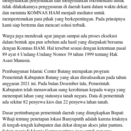
mengeluarkan penyelidikan dan mengeluarkan rekomendasi untuk
tidak dilakukannya penggusuran di daerah kami dalam waktu dekat;
dan meminta KOMNAS HAM menjadi mediator untuk
mempertemukan para pihak yang berkepentingan. Pada prinsipnya
kami siap bertemu dan mencari solusi terbaik.
Warga juga mendesak agar jangan sampai ada proses eksekusi
dalam bentuk apa pun sebelum ada hasil yang disepakati bersama
dengan Komnas HAM. Hal tersebut sesuai dengan ketentuan pasal
89 ayat 4 Undang-Undang Nomor 39 tahun 1999 tentang Hak
Asasi Manusia.
Pembangunan Islamic Center Batang merupakan program
Pemerintah Kabupaten Batang yang akan direalisasikan pada tahun
anggaran 2021 ini. Pada bulan Desember lalu, Pemerintah
Kabupaten telah menawarkan uang kerohiman kepada warga yang
menempati lahan yang statusnya tanah negara. Data di pemerintah
ada sekitar 82 penyewa kios dan 22 penyewa lahan tanah.
Dasar pertimbangan pemerintah daerah yang diungkapkan Bupati
Wihaji tentang penetapan lokasi Banyuputih adalah karena letaknya
di tengah-tengah kabupaten dan dekat dengan akses jalur pantura.
Selain menjadi Islamic Center nantinya juga untuk rest area.