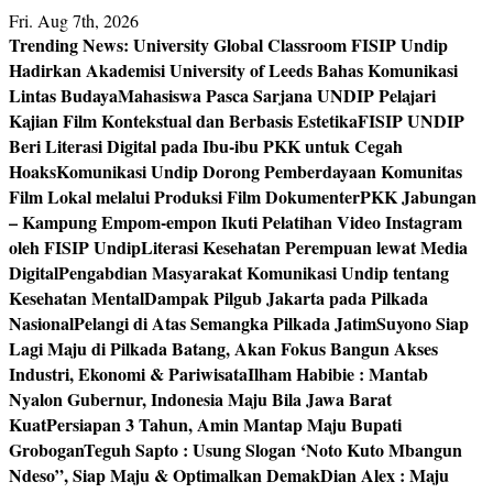
Skip
Fri. Aug 7th, 2026
to
Trending News:
University Global Classroom FISIP Undip
content
Hadirkan Akademisi University of Leeds Bahas Komunikasi
Lintas Budaya
Mahasiswa Pasca Sarjana UNDIP Pelajari
Kajian Film Kontekstual dan Berbasis Estetika
FISIP UNDIP
Beri Literasi Digital pada Ibu-ibu PKK untuk Cegah
Hoaks
Komunikasi Undip Dorong Pemberdayaan Komunitas
Film Lokal melalui Produksi Film Dokumenter
PKK Jabungan
– Kampung Empom-empon Ikuti Pelatihan Video Instagram
oleh FISIP Undip
Literasi Kesehatan Perempuan lewat Media
Digital
Pengabdian Masyarakat Komunikasi Undip tentang
Kesehatan Mental
Dampak Pilgub Jakarta pada Pilkada
Nasional
Pelangi di Atas Semangka Pilkada Jatim
Suyono Siap
Lagi Maju di Pilkada Batang, Akan Fokus Bangun Akses
Industri, Ekonomi & Pariwisata
Ilham Habibie : Mantab
Nyalon Gubernur, Indonesia Maju Bila Jawa Barat
Kuat
Persiapan 3 Tahun, Amin Mantap Maju Bupati
Grobogan
Teguh Sapto : Usung Slogan ‘Noto Kuto Mbangun
Ndeso”, Siap Maju & Optimalkan Demak
Dian Alex : Maju