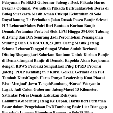
Pelayanan Publik
PJ Gubernur Jateng : Desk Pilkada Harus
Bekerja Optimal, Wujudkan Pilkada Berkualitas
Stok Beras di
Bulog Surakarta Masih Aman Cukupi Kebutuhan di Solo
Raya
Hanung T : Perbaikan Jalan Rusak Pasca Banjir Selesai
H-7 Lebaran
Mabes Polri Beri Bantuan Korban Banjir
Demak.
Pertamina Pertebal Stok LPG Hingga 394.000 Tabung
di Jateng dan DIY
Semrang Jadi Percontohan Penanganan
Stunting Oleh UNESCO
18,23 Juta Orang Masuk Jateng
Selama Lebaran
Tanggul Sungai Wulan Sudah Berhasil
Ditutup
Bhayangkari Salurkan Bantuan Untuk Korban Banjir
di Demak
Tangani Banjir di Demak, Kapolda Akan Kerjasama
dengan BBWS Perbaiki Sungai
Hasil Pileg DPRD Provinsi
Jateng, PDIP Kehilangan 9 Kursi, Golkar, Gerinda dan PSI
Tambah Kursi
Cagub Harus Punya Leadership Kuat,Piawai
Bisa ‘Menjual’ Jawa Tengah
Bambang ‘Korea’ Wuryanto
Layak Jadi Calon Gubernur Jateng
Macet 13 Kilometer,
Satlantas Polres Demak Lakukan Rekayasa
Lalulintas
Gubernur Jateng Ke Depan, Harus Beri Perhatian
Besar dalam Pengelolaan PAD
Tambang Pasir Liar Dianggap
Penyebab Longsor Pinggiran Bengawan Solo
18 Ribu