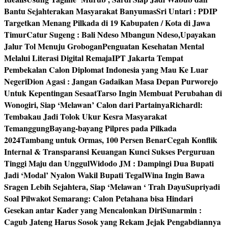
Bantu Sejahterakan Masyarakat Banyumas
Sri Untari : PDIP
Targetkan Menang Pilkada di 19 Kabupaten / Kota di Jawa
Timur
Catur Sugeng : Bali Ndeso Mbangun Ndeso,Upayakan
Jalur Tol Menuju Grobogan
Penguatan Kesehatan Mental
Melalui Literasi Digital Remaja
IPT Jakarta Tempat
Pembekalan Calon Diplomat Indonesia yang Mau Ke Luar
Negeri
Dion Agasi : Jangan Gadaikan Masa Depan Purworejo
Untuk Kepentingan Sesaat
Tarso Ingin Membuat Perubahan di
Wonogiri, Siap ‘Melawan’ Calon dari Partainya
Richardl:
Tembakau Jadi Tolok Ukur Kesra Masyarakat
Temanggung
Bayang-bayang Pilpres pada Pilkada
2024
Tambang untuk Ormas, 100 Persen Benar
Cegah Konflik
Internal & Transparansi Keuangan Kunci Sukses Perguruan
Tinggi Maju dan Unggul
Widodo JM : Dampingi Dua Bupati
Jadi ‘Modal’ Nyalon Wakil Bupati Tegal
Wina Ingin Bawa
Sragen Lebih Sejahtera, Siap ‘Melawan ‘ Trah Dayu
Supriyadi
Soal Pilwakot Semarang: Calon Petahana bisa Hindari
Gesekan antar Kader yang Mencalonkan Diri
Sunarmin :
Cagub Jateng Harus Sosok yang Rekam Jejak Pengabdiannya