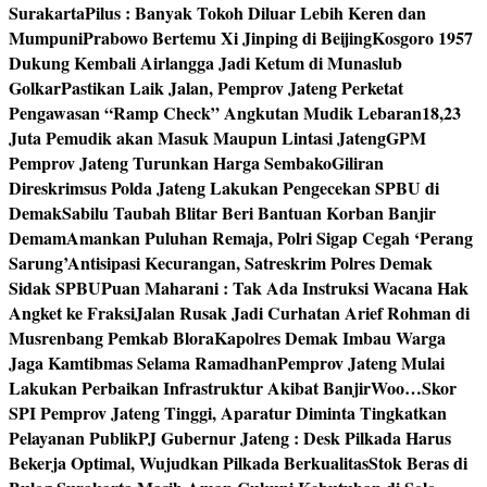
Surakarta
Pilus : Banyak Tokoh Diluar Lebih Keren dan
Mumpuni
Prabowo Bertemu Xi Jinping di Beijing
Kosgoro 1957
Dukung Kembali Airlangga Jadi Ketum di Munaslub
Golkar
Pastikan Laik Jalan, Pemprov Jateng Perketat
Pengawasan “Ramp Check” Angkutan Mudik Lebaran
18,23
Juta Pemudik akan Masuk Maupun Lintasi Jateng
GPM
Pemprov Jateng Turunkan Harga Sembako
Giliran
Direskrimsus Polda Jateng Lakukan Pengecekan SPBU di
Demak
Sabilu Taubah Blitar Beri Bantuan Korban Banjir
Demam
Amankan Puluhan Remaja, Polri Sigap Cegah ‘Perang
Sarung’
Antisipasi Kecurangan, Satreskrim Polres Demak
Sidak SPBU
Puan Maharani : Tak Ada Instruksi Wacana Hak
Angket ke Fraksi
Jalan Rusak Jadi Curhatan Arief Rohman di
Musrenbang Pemkab Blora
Kapolres Demak Imbau Warga
Jaga Kamtibmas Selama Ramadhan
Pemprov Jateng Mulai
Lakukan Perbaikan Infrastruktur Akibat Banjir
Woo…Skor
SPI Pemprov Jateng Tinggi, Aparatur Diminta Tingkatkan
Pelayanan Publik
PJ Gubernur Jateng : Desk Pilkada Harus
Bekerja Optimal, Wujudkan Pilkada Berkualitas
Stok Beras di