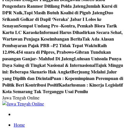
Pengendara Ranmor Ditilang Polda Jateng
Jumlah Kursi di
DPR Naik,Tapi Masih Butuh Koalisi di Pigub Jateng
Duo
Srikandi Golkar di Dapil ‘Neraka’ Jabar I Lolos ke
Senayan
Sempat Undang Pro -Kontra, Pemkab Blora Tarik
Kartu LC Karaoke
Informasi Harus Dihadirkan Secara Sehat,
Wartawan Penjaga Keseimbangan Berita
Tak Ada Alasan
Pembayaran Pajak PBB –P2 Tidak Tepat Waktu
Raih
12.096.454 suara di Pilpres, Prabowo-Gibran Tundukan
pasangan Ganjar- Mahfud Di Jateng
Lulusan Unissula Punya
Daya Saing di Tingkat Nasional & Internasional
Tajuk Minggu
ini: Beberapa Skenario Hak Angket
Berjuang Melalui Jalur
yang Dipilih dan Dicintai
Puan : Kepemimpinan Perempuan di
Politik Beri Kontribusi Positif
Kadarlusman : Kinerja Legislatif
Kota Semarang Tak Terganggu Usai Pemilu
Jawa Tengah Online
Berita Jawa Tengah Terbaru dan Terkini
Home