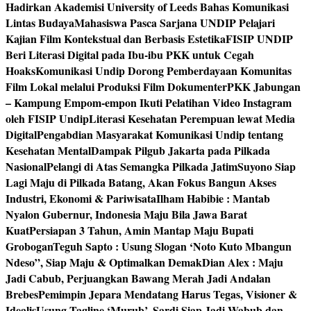
Hadirkan Akademisi University of Leeds Bahas Komunikasi
Lintas Budaya
Mahasiswa Pasca Sarjana UNDIP Pelajari
Kajian Film Kontekstual dan Berbasis Estetika
FISIP UNDIP
Beri Literasi Digital pada Ibu-ibu PKK untuk Cegah
Hoaks
Komunikasi Undip Dorong Pemberdayaan Komunitas
Film Lokal melalui Produksi Film Dokumenter
PKK Jabungan
– Kampung Empom-empon Ikuti Pelatihan Video Instagram
oleh FISIP Undip
Literasi Kesehatan Perempuan lewat Media
Digital
Pengabdian Masyarakat Komunikasi Undip tentang
Kesehatan Mental
Dampak Pilgub Jakarta pada Pilkada
Nasional
Pelangi di Atas Semangka Pilkada Jatim
Suyono Siap
Lagi Maju di Pilkada Batang, Akan Fokus Bangun Akses
Industri, Ekonomi & Pariwisata
Ilham Habibie : Mantab
Nyalon Gubernur, Indonesia Maju Bila Jawa Barat
Kuat
Persiapan 3 Tahun, Amin Mantap Maju Bupati
Grobogan
Teguh Sapto : Usung Slogan ‘Noto Kuto Mbangun
Ndeso”, Siap Maju & Optimalkan Demak
Dian Alex : Maju
Jadi Cabub, Perjuangkan Bawang Merah Jadi Andalan
Brebes
Pemimpin Jepara Mendatang Harus Tegas, Visioner &
Idealis
Usung Tagline ‘Murub’, Sardi Siap Jadi Wabub dan