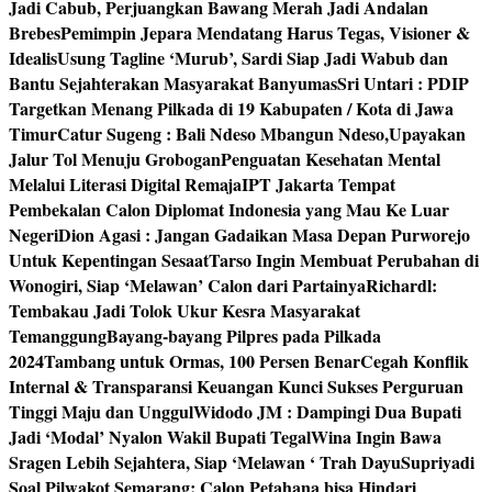
Jadi Cabub, Perjuangkan Bawang Merah Jadi Andalan
Brebes
Pemimpin Jepara Mendatang Harus Tegas, Visioner &
Idealis
Usung Tagline ‘Murub’, Sardi Siap Jadi Wabub dan
Bantu Sejahterakan Masyarakat Banyumas
Sri Untari : PDIP
Targetkan Menang Pilkada di 19 Kabupaten / Kota di Jawa
Timur
Catur Sugeng : Bali Ndeso Mbangun Ndeso,Upayakan
Jalur Tol Menuju Grobogan
Penguatan Kesehatan Mental
Melalui Literasi Digital Remaja
IPT Jakarta Tempat
Pembekalan Calon Diplomat Indonesia yang Mau Ke Luar
Negeri
Dion Agasi : Jangan Gadaikan Masa Depan Purworejo
Untuk Kepentingan Sesaat
Tarso Ingin Membuat Perubahan di
Wonogiri, Siap ‘Melawan’ Calon dari Partainya
Richardl:
Tembakau Jadi Tolok Ukur Kesra Masyarakat
Temanggung
Bayang-bayang Pilpres pada Pilkada
2024
Tambang untuk Ormas, 100 Persen Benar
Cegah Konflik
Internal & Transparansi Keuangan Kunci Sukses Perguruan
Tinggi Maju dan Unggul
Widodo JM : Dampingi Dua Bupati
Jadi ‘Modal’ Nyalon Wakil Bupati Tegal
Wina Ingin Bawa
Sragen Lebih Sejahtera, Siap ‘Melawan ‘ Trah Dayu
Supriyadi
Soal Pilwakot Semarang: Calon Petahana bisa Hindari