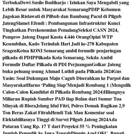
Terbuka
Dewi Susilo Budiharjo : Izinkan Saya Mengabdi yang
Lebih Besar untuk Masyarakat Semarang
PDIP Kebumen
Jagokan Ristawati di Pilbub dan Bambang Pacul di Pilgub
Jateng
Slamet Efendi : Pembangunan Infrastruktur Kunci
Tingkatkan Perekonomian Pemalang
Seleksi CASN 2024,
Pemprov Jateng Dapat Kuota 4.446 Orang
Opini WTP
Kesembilan, Kado Terindah Hari Jadi ke-278 Kabupaten
Sragen
Ketua KONI Semarang ambil formulir penjaringan
pilkada di PDIP
Pilkada Kota Semarang, Sekda Ambil
Formulir Daftar Pilkada di PDI Perjuangan
Golkar Jateng
buka peluang usung Ahmad Luthfi pada Pilkada 2024
Gus
Yasin: Soal Dukungan Maju Cagub Diserahkan ke Parpol dan
Masyarakat
Harno ‘Paling Siap’Menjadi Rembang 1 (Mengulik
Calon-Calon Kandidat di Pilkada Rembang 2024)
Hilangnya
Miliaran Rupiah Sumber PAD tiap Bulan dari Sumur Tua
Minyak di Blora
Jelang Idul Fitri, Polres Demak Bagikan 2,9
Ton Beras Zakat Fitrah
Hendi Tak Mau Komentar soal
Elektabilitasnya Tinggi di Survei Pilgub Jateng 2024
Ada
Putaran Uang Rp. 17 T dari Proyeksi 55 % Peningkatan
Jumlah Pemudik ke Jawa Tengah
Pimpin Apel OKC, Bupati