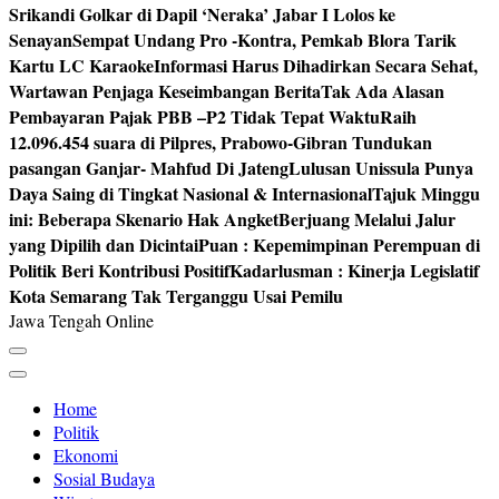
Srikandi Golkar di Dapil ‘Neraka’ Jabar I Lolos ke
Senayan
Sempat Undang Pro -Kontra, Pemkab Blora Tarik
Kartu LC Karaoke
Informasi Harus Dihadirkan Secara Sehat,
Wartawan Penjaga Keseimbangan Berita
Tak Ada Alasan
Pembayaran Pajak PBB –P2 Tidak Tepat Waktu
Raih
12.096.454 suara di Pilpres, Prabowo-Gibran Tundukan
pasangan Ganjar- Mahfud Di Jateng
Lulusan Unissula Punya
Daya Saing di Tingkat Nasional & Internasional
Tajuk Minggu
ini: Beberapa Skenario Hak Angket
Berjuang Melalui Jalur
yang Dipilih dan Dicintai
Puan : Kepemimpinan Perempuan di
Politik Beri Kontribusi Positif
Kadarlusman : Kinerja Legislatif
Kota Semarang Tak Terganggu Usai Pemilu
Jawa Tengah Online
Home
Politik
Ekonomi
Sosial Budaya