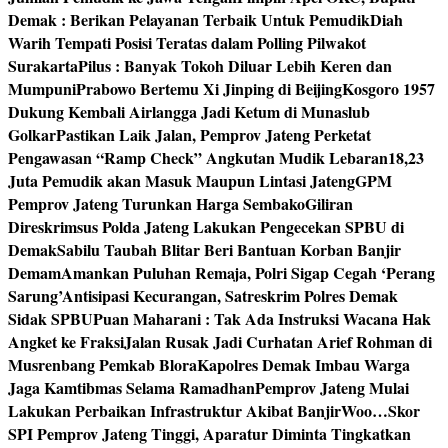
Demak : Berikan Pelayanan Terbaik Untuk Pemudik
Diah
Warih Tempati Posisi Teratas dalam Polling Pilwakot
Surakarta
Pilus : Banyak Tokoh Diluar Lebih Keren dan
Mumpuni
Prabowo Bertemu Xi Jinping di Beijing
Kosgoro 1957
Dukung Kembali Airlangga Jadi Ketum di Munaslub
Golkar
Pastikan Laik Jalan, Pemprov Jateng Perketat
Pengawasan “Ramp Check” Angkutan Mudik Lebaran
18,23
Juta Pemudik akan Masuk Maupun Lintasi Jateng
GPM
Pemprov Jateng Turunkan Harga Sembako
Giliran
Direskrimsus Polda Jateng Lakukan Pengecekan SPBU di
Demak
Sabilu Taubah Blitar Beri Bantuan Korban Banjir
Demam
Amankan Puluhan Remaja, Polri Sigap Cegah ‘Perang
Sarung’
Antisipasi Kecurangan, Satreskrim Polres Demak
Sidak SPBU
Puan Maharani : Tak Ada Instruksi Wacana Hak
Angket ke Fraksi
Jalan Rusak Jadi Curhatan Arief Rohman di
Musrenbang Pemkab Blora
Kapolres Demak Imbau Warga
Jaga Kamtibmas Selama Ramadhan
Pemprov Jateng Mulai
Lakukan Perbaikan Infrastruktur Akibat Banjir
Woo…Skor
SPI Pemprov Jateng Tinggi, Aparatur Diminta Tingkatkan