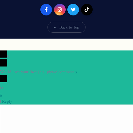
Back to Top
0
Would love your thoughts, please comment.
x
(
)
x
|
Reply