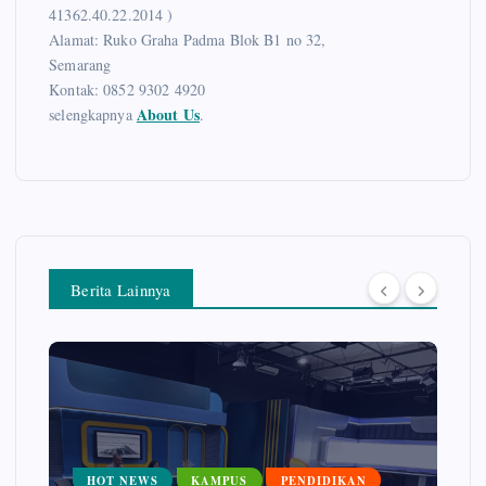
41362.40.22.2014 )
Alamat: Ruko Graha Padma Blok B1 no 32,
Semarang
Kontak: 0852 9302 4920
About Us
selengkapnya
.
Berita Lainnya
HOT NEWS
UMKM