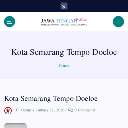
S
k
i
p
Berita Jawa Tengah Terbaru dan Terkini
t
o
c
Kota Semarang Tempo Doeloe
o
n
t
Home
e
n
t
Kota Semarang Tempo Doeloe
JT Online
January 21, 2020
0 Comments