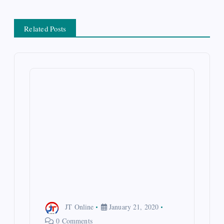
s
t
Related Posts
n
a
v
i
g
a
t
JT Online
January 21, 2020
0 Comments