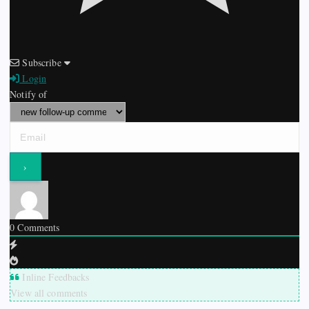
Subscribe
Login
Notify of
0
Comments
Inline Feedbacks
View all comments