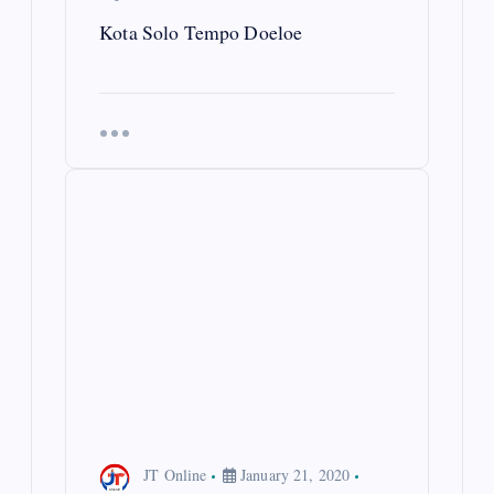
i
Kota Solo Tempo Doeloe
o
n
JT Online
January 21, 2020