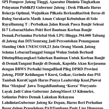
SPI Pemprov Jateng Tinggi, Aparatur Diminta Tingkatkan
Pelayanan Publik
PJ Gubernur Jateng : Desk Pilkada Harus
Bekerja Optimal, Wujudkan Pilkada Berkualitas
Stok Beras di
Bulog Surakarta Masih Aman Cukupi Kebutuhan di Solo
Raya
Hanung T : Perbaikan Jalan Rusak Pasca Banjir Selesai
H-7 Lebaran
Mabes Polri Beri Bantuan Korban Banjir
Demak.
Pertamina Pertebal Stok LPG Hingga 394.000 Tabung
di Jateng dan DIY
Semrang Jadi Percontohan Penanganan
Stunting Oleh UNESCO
18,23 Juta Orang Masuk Jateng
Selama Lebaran
Tanggul Sungai Wulan Sudah Berhasil
Ditutup
Bhayangkari Salurkan Bantuan Untuk Korban Banjir
di Demak
Tangani Banjir di Demak, Kapolda Akan Kerjasama
dengan BBWS Perbaiki Sungai
Hasil Pileg DPRD Provinsi
Jateng, PDIP Kehilangan 9 Kursi, Golkar, Gerinda dan PSI
Tambah Kursi
Cagub Harus Punya Leadership Kuat,Piawai
Bisa ‘Menjual’ Jawa Tengah
Bambang ‘Korea’ Wuryanto
Layak Jadi Calon Gubernur Jateng
Macet 13 Kilometer,
Satlantas Polres Demak Lakukan Rekayasa
Lalulintas
Gubernur Jateng Ke Depan, Harus Beri Perhatian
Besar dalam Pengelolaan PAD
Tambang Pasir Liar Dianggap