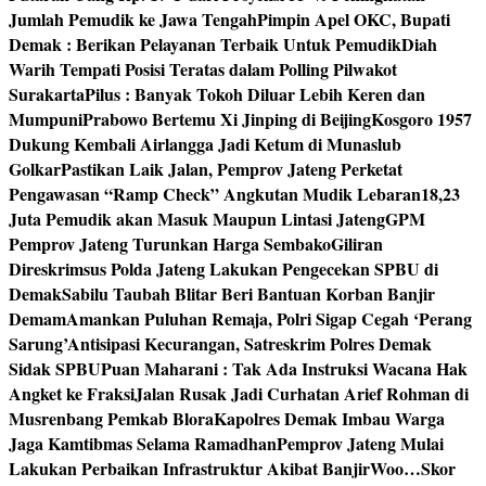
Jumlah Pemudik ke Jawa Tengah
Pimpin Apel OKC, Bupati
Demak : Berikan Pelayanan Terbaik Untuk Pemudik
Diah
Warih Tempati Posisi Teratas dalam Polling Pilwakot
Surakarta
Pilus : Banyak Tokoh Diluar Lebih Keren dan
Mumpuni
Prabowo Bertemu Xi Jinping di Beijing
Kosgoro 1957
Dukung Kembali Airlangga Jadi Ketum di Munaslub
Golkar
Pastikan Laik Jalan, Pemprov Jateng Perketat
Pengawasan “Ramp Check” Angkutan Mudik Lebaran
18,23
Juta Pemudik akan Masuk Maupun Lintasi Jateng
GPM
Pemprov Jateng Turunkan Harga Sembako
Giliran
Direskrimsus Polda Jateng Lakukan Pengecekan SPBU di
Demak
Sabilu Taubah Blitar Beri Bantuan Korban Banjir
Demam
Amankan Puluhan Remaja, Polri Sigap Cegah ‘Perang
Sarung’
Antisipasi Kecurangan, Satreskrim Polres Demak
Sidak SPBU
Puan Maharani : Tak Ada Instruksi Wacana Hak
Angket ke Fraksi
Jalan Rusak Jadi Curhatan Arief Rohman di
Musrenbang Pemkab Blora
Kapolres Demak Imbau Warga
Jaga Kamtibmas Selama Ramadhan
Pemprov Jateng Mulai
Lakukan Perbaikan Infrastruktur Akibat Banjir
Woo…Skor