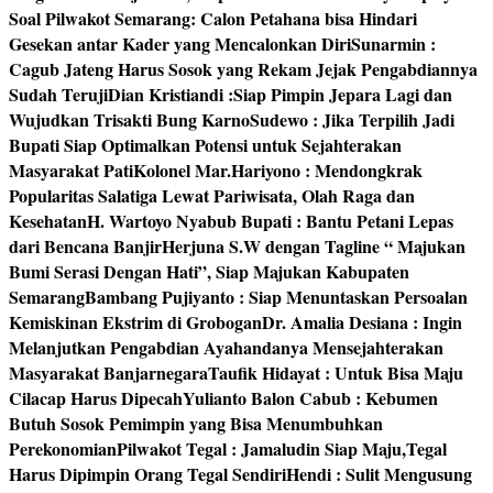
Soal Pilwakot Semarang: Calon Petahana bisa Hindari
Gesekan antar Kader yang Mencalonkan Diri
Sunarmin :
Cagub Jateng Harus Sosok yang Rekam Jejak Pengabdiannya
Sudah Teruji
Dian Kristiandi :Siap Pimpin Jepara Lagi dan
Wujudkan Trisakti Bung Karno
Sudewo : Jika Terpilih Jadi
Bupati Siap Optimalkan Potensi untuk Sejahterakan
Masyarakat Pati
Kolonel Mar.Hariyono : Mendongkrak
Popularitas Salatiga Lewat Pariwisata, Olah Raga dan
Kesehatan
H. Wartoyo Nyabub Bupati : Bantu Petani Lepas
dari Bencana Banjir
Herjuna S.W dengan Tagline “ Majukan
Bumi Serasi Dengan Hati”, Siap Majukan Kabupaten
Semarang
Bambang Pujiyanto : Siap Menuntaskan Persoalan
Kemiskinan Ekstrim di Grobogan
Dr. Amalia Desiana : Ingin
Melanjutkan Pengabdian Ayahandanya Mensejahterakan
Masyarakat Banjarnegara
Taufik Hidayat : Untuk Bisa Maju
Cilacap Harus Dipecah
Yulianto Balon Cabub : Kebumen
Butuh Sosok Pemimpin yang Bisa Menumbuhkan
Perekonomian
Pilwakot Tegal : Jamaludin Siap Maju,Tegal
Harus Dipimpin Orang Tegal Sendiri
Hendi : Sulit Mengusung