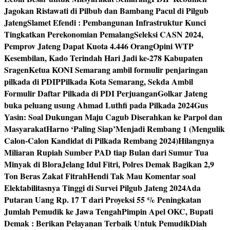
Jagokan Ristawati di Pilbub dan Bambang Pacul di Pilgub
Jateng
Slamet Efendi : Pembangunan Infrastruktur Kunci
Tingkatkan Perekonomian Pemalang
Seleksi CASN 2024,
Pemprov Jateng Dapat Kuota 4.446 Orang
Opini WTP
Kesembilan, Kado Terindah Hari Jadi ke-278 Kabupaten
Sragen
Ketua KONI Semarang ambil formulir penjaringan
pilkada di PDIP
Pilkada Kota Semarang, Sekda Ambil
Formulir Daftar Pilkada di PDI Perjuangan
Golkar Jateng
buka peluang usung Ahmad Luthfi pada Pilkada 2024
Gus
Yasin: Soal Dukungan Maju Cagub Diserahkan ke Parpol dan
Masyarakat
Harno ‘Paling Siap’Menjadi Rembang 1 (Mengulik
Calon-Calon Kandidat di Pilkada Rembang 2024)
Hilangnya
Miliaran Rupiah Sumber PAD tiap Bulan dari Sumur Tua
Minyak di Blora
Jelang Idul Fitri, Polres Demak Bagikan 2,9
Ton Beras Zakat Fitrah
Hendi Tak Mau Komentar soal
Elektabilitasnya Tinggi di Survei Pilgub Jateng 2024
Ada
Putaran Uang Rp. 17 T dari Proyeksi 55 % Peningkatan
Jumlah Pemudik ke Jawa Tengah
Pimpin Apel OKC, Bupati
Demak : Berikan Pelayanan Terbaik Untuk Pemudik
Diah