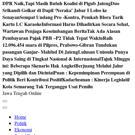
DPR Naik,Tapi Masih Butuh Koalisi di Pigub Jateng
Duo
Srikandi Golkar di Dapil ‘Neraka’ Jabar I Lolos ke
Senayan
Sempat Undang Pro -Kontra, Pemkab Blora Tarik
Kartu LC Karaoke
Informasi Harus Dihadirkan Secara Sehat,
Wartawan Penjaga Keseimbangan Berita
Tak Ada Alasan
Pembayaran Pajak PBB –P2 Tidak Tepat Waktu
Raih
12.096.454 suara di Pilpres, Prabowo-Gibran Tundukan
pasangan Ganjar- Mahfud Di Jateng
Lulusan Unissula Punya
Daya Saing di Tingkat Nasional & Internasional
Tajuk Minggu
ini: Beberapa Skenario Hak Angket
Berjuang Melalui Jalur
yang Dipilih dan Dicintai
Puan : Kepemimpinan Perempuan di
Politik Beri Kontribusi Positif
Kadarlusman : Kinerja Legislatif
Kota Semarang Tak Terganggu Usai Pemilu
Jawa Tengah Online
Home
Politik
Ekonomi