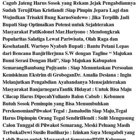
Cagub Jateng Harus Sosok yang Rekam Jejak Pengabdiannya
Sudah Teruji
Dian Kristiandi :Siap Pimpin Jepara Lagi dan
Wujudkan Trisakti Bung Karno
Sudewo : Jika Terpilih Jadi
Bupati Siap Optimalkan Potensi untuk Sejahterakan
Masyarakat Pati
Kolonel Mar.Hariyono : Mendongkrak
Popularitas Salatiga Lewat Pariwisata, Olah Raga dan
Kesehatan
H. Wartoyo Nyabub Bupati : Bantu Petani Lepas
dari Bencana Banjir
Herjuna S.W dengan Tagline “ Majukan
Bumi Serasi Dengan Hati”, Siap Majukan Kabupaten
Semarang
Bambang Pujiyanto : Siap Menuntaskan Persoalan
Kemiskinan Ekstrim di Grobogan
Dr. Amalia Desiana : Ingin
Melanjutkan Pengabdian Ayahandanya Mensejahterakan
Masyarakat Banjarnegara
Taufik Hidayat : Untuk Bisa Maju
Cilacap Harus Dipecah
Yulianto Balon Cabub : Kebumen
Butuh Sosok Pemimpin yang Bisa Menumbuhkan
Perekonomian
Pilwakot Tegal : Jamaludin Siap Maju,Tegal
Harus Dipimpin Orang Tegal Sendiri
Hendi : Sulit Mengusung
Calon Tunggal di Pilwakot Semarang, Meski Peluang Masih
Terbuka
Dewi Susilo Budiharjo : Izinkan Saya Mengabdi yang
Lebih Besar untuk Masyarakat Semarang
PDIP Kebumen