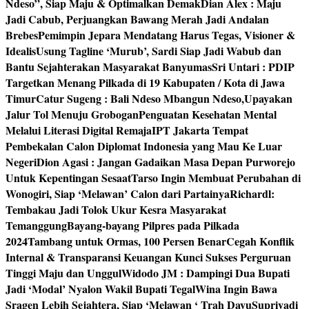
Ndeso”, Siap Maju & Optimalkan Demak
Dian Alex : Maju
Jadi Cabub, Perjuangkan Bawang Merah Jadi Andalan
Brebes
Pemimpin Jepara Mendatang Harus Tegas, Visioner &
Idealis
Usung Tagline ‘Murub’, Sardi Siap Jadi Wabub dan
Bantu Sejahterakan Masyarakat Banyumas
Sri Untari : PDIP
Targetkan Menang Pilkada di 19 Kabupaten / Kota di Jawa
Timur
Catur Sugeng : Bali Ndeso Mbangun Ndeso,Upayakan
Jalur Tol Menuju Grobogan
Penguatan Kesehatan Mental
Melalui Literasi Digital Remaja
IPT Jakarta Tempat
Pembekalan Calon Diplomat Indonesia yang Mau Ke Luar
Negeri
Dion Agasi : Jangan Gadaikan Masa Depan Purworejo
Untuk Kepentingan Sesaat
Tarso Ingin Membuat Perubahan di
Wonogiri, Siap ‘Melawan’ Calon dari Partainya
Richardl:
Tembakau Jadi Tolok Ukur Kesra Masyarakat
Temanggung
Bayang-bayang Pilpres pada Pilkada
2024
Tambang untuk Ormas, 100 Persen Benar
Cegah Konflik
Internal & Transparansi Keuangan Kunci Sukses Perguruan
Tinggi Maju dan Unggul
Widodo JM : Dampingi Dua Bupati
Jadi ‘Modal’ Nyalon Wakil Bupati Tegal
Wina Ingin Bawa
Sragen Lebih Sejahtera, Siap ‘Melawan ‘ Trah Dayu
Supriyadi