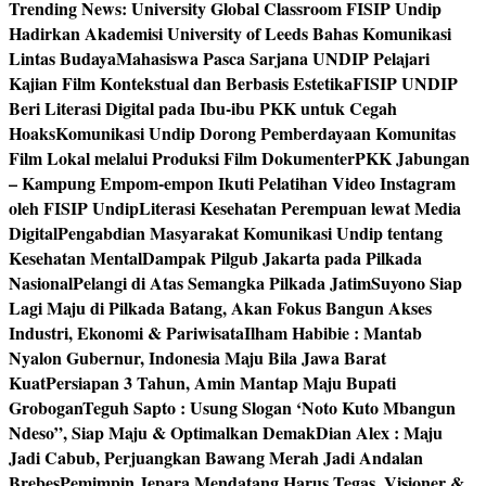
Trending News:
University Global Classroom FISIP Undip
Hadirkan Akademisi University of Leeds Bahas Komunikasi
Lintas Budaya
Mahasiswa Pasca Sarjana UNDIP Pelajari
Kajian Film Kontekstual dan Berbasis Estetika
FISIP UNDIP
Beri Literasi Digital pada Ibu-ibu PKK untuk Cegah
Hoaks
Komunikasi Undip Dorong Pemberdayaan Komunitas
Film Lokal melalui Produksi Film Dokumenter
PKK Jabungan
– Kampung Empom-empon Ikuti Pelatihan Video Instagram
oleh FISIP Undip
Literasi Kesehatan Perempuan lewat Media
Digital
Pengabdian Masyarakat Komunikasi Undip tentang
Kesehatan Mental
Dampak Pilgub Jakarta pada Pilkada
Nasional
Pelangi di Atas Semangka Pilkada Jatim
Suyono Siap
Lagi Maju di Pilkada Batang, Akan Fokus Bangun Akses
Industri, Ekonomi & Pariwisata
Ilham Habibie : Mantab
Nyalon Gubernur, Indonesia Maju Bila Jawa Barat
Kuat
Persiapan 3 Tahun, Amin Mantap Maju Bupati
Grobogan
Teguh Sapto : Usung Slogan ‘Noto Kuto Mbangun
Ndeso”, Siap Maju & Optimalkan Demak
Dian Alex : Maju
Jadi Cabub, Perjuangkan Bawang Merah Jadi Andalan
Brebes
Pemimpin Jepara Mendatang Harus Tegas, Visioner &