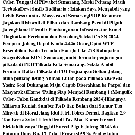
Calon Tunggal di Pilwakot Semarang, Meski Peluang Masih
Terbuka
Dewi Susilo Budiharjo : Izinkan Saya Mengabdi yang
Lebih Besar untuk Masyarakat Semarang
PDIP Kebumen
Jagokan Ristawati di Pilbub dan Bambang Pacul di Pilgub
Jateng
Slamet Efendi : Pembangunan Infrastruktur Kunci
Tingkatkan Perekonomian Pemalang
Seleksi CASN 2024,
Pemprov Jateng Dapat Kuota 4.446 Orang
Opini WTP
Kesembilan, Kado Terindah Hari Jadi ke-278 Kabupaten
Sragen
Ketua KONI Semarang ambil formulir penjaringan
pilkada di PDIP
Pilkada Kota Semarang, Sekda Ambil
Formulir Daftar Pilkada di PDI Perjuangan
Golkar Jateng
buka peluang usung Ahmad Luthfi pada Pilkada 2024
Gus
Yasin: Soal Dukungan Maju Cagub Diserahkan ke Parpol dan
Masyarakat
Harno ‘Paling Siap’Menjadi Rembang 1 (Mengulik
Calon-Calon Kandidat di Pilkada Rembang 2024)
Hilangnya
Miliaran Rupiah Sumber PAD tiap Bulan dari Sumur Tua
Minyak di Blora
Jelang Idul Fitri, Polres Demak Bagikan 2,9
Ton Beras Zakat Fitrah
Hendi Tak Mau Komentar soal
Elektabilitasnya Tinggi di Survei Pilgub Jateng 2024
Ada
Putaran Uang Rp. 17 T dari Proyeksi 55 % Peningkatan