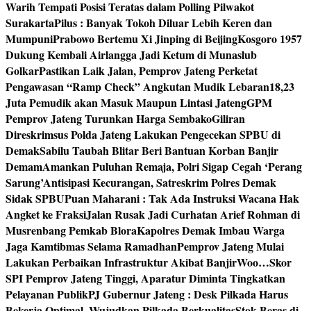
Warih Tempati Posisi Teratas dalam Polling Pilwakot
Surakarta
Pilus : Banyak Tokoh Diluar Lebih Keren dan
Mumpuni
Prabowo Bertemu Xi Jinping di Beijing
Kosgoro 1957
Dukung Kembali Airlangga Jadi Ketum di Munaslub
Golkar
Pastikan Laik Jalan, Pemprov Jateng Perketat
Pengawasan “Ramp Check” Angkutan Mudik Lebaran
18,23
Juta Pemudik akan Masuk Maupun Lintasi Jateng
GPM
Pemprov Jateng Turunkan Harga Sembako
Giliran
Direskrimsus Polda Jateng Lakukan Pengecekan SPBU di
Demak
Sabilu Taubah Blitar Beri Bantuan Korban Banjir
Demam
Amankan Puluhan Remaja, Polri Sigap Cegah ‘Perang
Sarung’
Antisipasi Kecurangan, Satreskrim Polres Demak
Sidak SPBU
Puan Maharani : Tak Ada Instruksi Wacana Hak
Angket ke Fraksi
Jalan Rusak Jadi Curhatan Arief Rohman di
Musrenbang Pemkab Blora
Kapolres Demak Imbau Warga
Jaga Kamtibmas Selama Ramadhan
Pemprov Jateng Mulai
Lakukan Perbaikan Infrastruktur Akibat Banjir
Woo…Skor
SPI Pemprov Jateng Tinggi, Aparatur Diminta Tingkatkan
Pelayanan Publik
PJ Gubernur Jateng : Desk Pilkada Harus
Bekerja Optimal, Wujudkan Pilkada Berkualitas
Stok Beras di