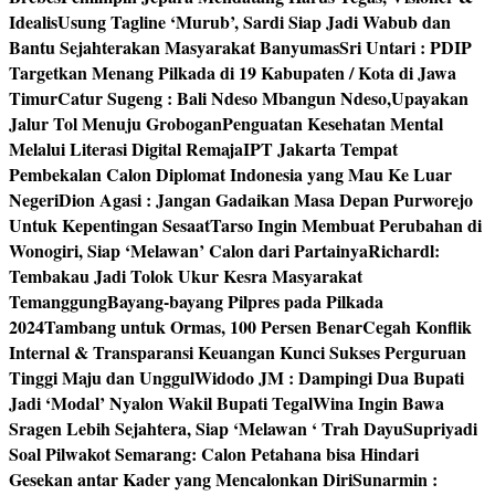
Idealis
Usung Tagline ‘Murub’, Sardi Siap Jadi Wabub dan
Bantu Sejahterakan Masyarakat Banyumas
Sri Untari : PDIP
Targetkan Menang Pilkada di 19 Kabupaten / Kota di Jawa
Timur
Catur Sugeng : Bali Ndeso Mbangun Ndeso,Upayakan
Jalur Tol Menuju Grobogan
Penguatan Kesehatan Mental
Melalui Literasi Digital Remaja
IPT Jakarta Tempat
Pembekalan Calon Diplomat Indonesia yang Mau Ke Luar
Negeri
Dion Agasi : Jangan Gadaikan Masa Depan Purworejo
Untuk Kepentingan Sesaat
Tarso Ingin Membuat Perubahan di
Wonogiri, Siap ‘Melawan’ Calon dari Partainya
Richardl:
Tembakau Jadi Tolok Ukur Kesra Masyarakat
Temanggung
Bayang-bayang Pilpres pada Pilkada
2024
Tambang untuk Ormas, 100 Persen Benar
Cegah Konflik
Internal & Transparansi Keuangan Kunci Sukses Perguruan
Tinggi Maju dan Unggul
Widodo JM : Dampingi Dua Bupati
Jadi ‘Modal’ Nyalon Wakil Bupati Tegal
Wina Ingin Bawa
Sragen Lebih Sejahtera, Siap ‘Melawan ‘ Trah Dayu
Supriyadi
Soal Pilwakot Semarang: Calon Petahana bisa Hindari
Gesekan antar Kader yang Mencalonkan Diri
Sunarmin :