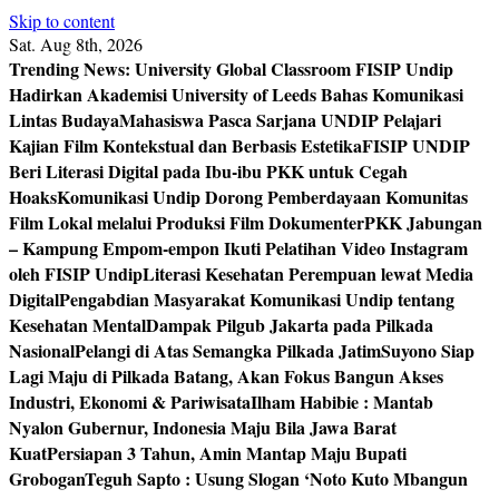
Skip to content
Sat. Aug 8th, 2026
Trending News:
University Global Classroom FISIP Undip
Hadirkan Akademisi University of Leeds Bahas Komunikasi
Lintas Budaya
Mahasiswa Pasca Sarjana UNDIP Pelajari
Kajian Film Kontekstual dan Berbasis Estetika
FISIP UNDIP
Beri Literasi Digital pada Ibu-ibu PKK untuk Cegah
Hoaks
Komunikasi Undip Dorong Pemberdayaan Komunitas
Film Lokal melalui Produksi Film Dokumenter
PKK Jabungan
– Kampung Empom-empon Ikuti Pelatihan Video Instagram
oleh FISIP Undip
Literasi Kesehatan Perempuan lewat Media
Digital
Pengabdian Masyarakat Komunikasi Undip tentang
Kesehatan Mental
Dampak Pilgub Jakarta pada Pilkada
Nasional
Pelangi di Atas Semangka Pilkada Jatim
Suyono Siap
Lagi Maju di Pilkada Batang, Akan Fokus Bangun Akses
Industri, Ekonomi & Pariwisata
Ilham Habibie : Mantab
Nyalon Gubernur, Indonesia Maju Bila Jawa Barat
Kuat
Persiapan 3 Tahun, Amin Mantap Maju Bupati
Grobogan
Teguh Sapto : Usung Slogan ‘Noto Kuto Mbangun