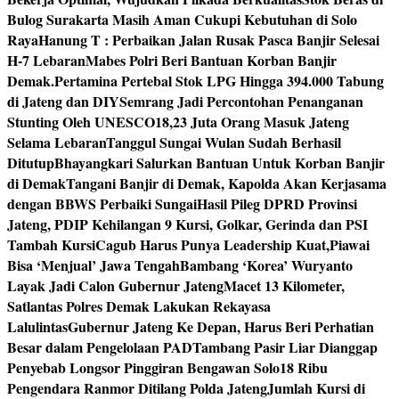
Bulog Surakarta Masih Aman Cukupi Kebutuhan di Solo
Raya
Hanung T : Perbaikan Jalan Rusak Pasca Banjir Selesai
H-7 Lebaran
Mabes Polri Beri Bantuan Korban Banjir
Demak.
Pertamina Pertebal Stok LPG Hingga 394.000 Tabung
di Jateng dan DIY
Semrang Jadi Percontohan Penanganan
Stunting Oleh UNESCO
18,23 Juta Orang Masuk Jateng
Selama Lebaran
Tanggul Sungai Wulan Sudah Berhasil
Ditutup
Bhayangkari Salurkan Bantuan Untuk Korban Banjir
di Demak
Tangani Banjir di Demak, Kapolda Akan Kerjasama
dengan BBWS Perbaiki Sungai
Hasil Pileg DPRD Provinsi
Jateng, PDIP Kehilangan 9 Kursi, Golkar, Gerinda dan PSI
Tambah Kursi
Cagub Harus Punya Leadership Kuat,Piawai
Bisa ‘Menjual’ Jawa Tengah
Bambang ‘Korea’ Wuryanto
Layak Jadi Calon Gubernur Jateng
Macet 13 Kilometer,
Satlantas Polres Demak Lakukan Rekayasa
Lalulintas
Gubernur Jateng Ke Depan, Harus Beri Perhatian
Besar dalam Pengelolaan PAD
Tambang Pasir Liar Dianggap
Penyebab Longsor Pinggiran Bengawan Solo
18 Ribu
Pengendara Ranmor Ditilang Polda Jateng
Jumlah Kursi di