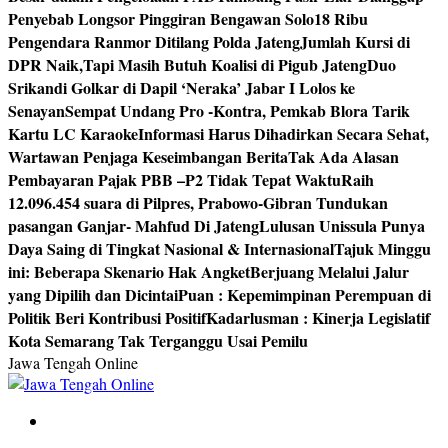
Penyebab Longsor Pinggiran Bengawan Solo
18 Ribu
Pengendara Ranmor Ditilang Polda Jateng
Jumlah Kursi di
DPR Naik,Tapi Masih Butuh Koalisi di Pigub Jateng
Duo
Srikandi Golkar di Dapil ‘Neraka’ Jabar I Lolos ke
Senayan
Sempat Undang Pro -Kontra, Pemkab Blora Tarik
Kartu LC Karaoke
Informasi Harus Dihadirkan Secara Sehat,
Wartawan Penjaga Keseimbangan Berita
Tak Ada Alasan
Pembayaran Pajak PBB –P2 Tidak Tepat Waktu
Raih
12.096.454 suara di Pilpres, Prabowo-Gibran Tundukan
pasangan Ganjar- Mahfud Di Jateng
Lulusan Unissula Punya
Daya Saing di Tingkat Nasional & Internasional
Tajuk Minggu
ini: Beberapa Skenario Hak Angket
Berjuang Melalui Jalur
yang Dipilih dan Dicintai
Puan : Kepemimpinan Perempuan di
Politik Beri Kontribusi Positif
Kadarlusman : Kinerja Legislatif
Kota Semarang Tak Terganggu Usai Pemilu
Jawa Tengah Online
Berita Jawa Tengah Terbaru dan Terkini