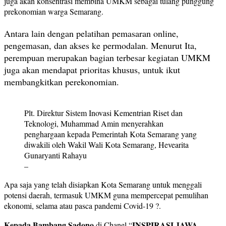
juga akan konsentrasi membina UMKM sebagai tulang punggung
prekonomian warga Semarang.
Antara lain dengan pelatihan pemasaran online,
pengemasan, dan akses ke permodalan. Menurut Ita,
perempuan merupakan bagian terbesar kegiatan UMKM
juga akan mendapat prioritas khusus, untuk ikut
membangkitkan perekonomian.
Plt. Direktur Sistem Inovasi Kementrian Riset dan
Teknologi, Muhammad Amin menyerahkan
penghargaan kepada Pemerintah Kota Semarang yang
diwakili oleh Wakil Wali Kota Semarang, Hevearita
Gunaryanti Rahayu
–
Apa saja yang telah disiapkan Kota Semarang untuk menggali
potensi daerah, termasuk UMKM guna mempercepat pemulihan
ekonomi, selama atau pasca pandemi Covid-19 ?.
Kepada Bambang Sadono
INSPIRASI JAWA
di Chanel “