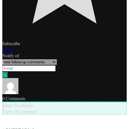
Subscribe
Login
Notify of
0
Comments
Inline Feedbacks
View all comments