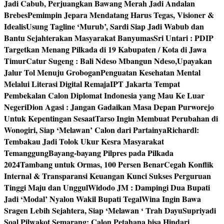
Jadi Cabub, Perjuangkan Bawang Merah Jadi Andalan
Brebes
Pemimpin Jepara Mendatang Harus Tegas, Visioner &
Idealis
Usung Tagline ‘Murub’, Sardi Siap Jadi Wabub dan
Bantu Sejahterakan Masyarakat Banyumas
Sri Untari : PDIP
Targetkan Menang Pilkada di 19 Kabupaten / Kota di Jawa
Timur
Catur Sugeng : Bali Ndeso Mbangun Ndeso,Upayakan
Jalur Tol Menuju Grobogan
Penguatan Kesehatan Mental
Melalui Literasi Digital Remaja
IPT Jakarta Tempat
Pembekalan Calon Diplomat Indonesia yang Mau Ke Luar
Negeri
Dion Agasi : Jangan Gadaikan Masa Depan Purworejo
Untuk Kepentingan Sesaat
Tarso Ingin Membuat Perubahan di
Wonogiri, Siap ‘Melawan’ Calon dari Partainya
Richardl:
Tembakau Jadi Tolok Ukur Kesra Masyarakat
Temanggung
Bayang-bayang Pilpres pada Pilkada
2024
Tambang untuk Ormas, 100 Persen Benar
Cegah Konflik
Internal & Transparansi Keuangan Kunci Sukses Perguruan
Tinggi Maju dan Unggul
Widodo JM : Dampingi Dua Bupati
Jadi ‘Modal’ Nyalon Wakil Bupati Tegal
Wina Ingin Bawa
Sragen Lebih Sejahtera, Siap ‘Melawan ‘ Trah Dayu
Supriyadi
Soal Pilwakot Semarang: Calon Petahana bisa Hindari