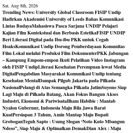
Skip
Sat. Aug 8th, 2026
to
Trending News:
University Global Classroom FISIP Undip
content
Hadirkan Akademisi University of Leeds Bahas Komunikasi
Lintas Budaya
Mahasiswa Pasca Sarjana UNDIP Pelajari
Kajian Film Kontekstual dan Berbasis Estetika
FISIP UNDIP
Beri Literasi Digital pada Ibu-ibu PKK untuk Cegah
Hoaks
Komunikasi Undip Dorong Pemberdayaan Komunitas
Film Lokal melalui Produksi Film Dokumenter
PKK Jabungan
– Kampung Empom-empon Ikuti Pelatihan Video Instagram
oleh FISIP Undip
Literasi Kesehatan Perempuan lewat Media
Digital
Pengabdian Masyarakat Komunikasi Undip tentang
Kesehatan Mental
Dampak Pilgub Jakarta pada Pilkada
Nasional
Pelangi di Atas Semangka Pilkada Jatim
Suyono Siap
Lagi Maju di Pilkada Batang, Akan Fokus Bangun Akses
Industri, Ekonomi & Pariwisata
Ilham Habibie : Mantab
Nyalon Gubernur, Indonesia Maju Bila Jawa Barat
Kuat
Persiapan 3 Tahun, Amin Mantap Maju Bupati
Grobogan
Teguh Sapto : Usung Slogan ‘Noto Kuto Mbangun
Ndeso”, Siap Maju & Optimalkan Demak
Dian Alex : Maju