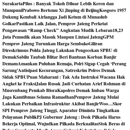
Surakarta
Pilus : Banyak Tokoh Diluar Lebih Keren dan
Mumpuni
Prabowo Bertemu Xi Jinping di Beijing
Kosgoro 1957
Dukung Kembali Airlangga Jadi Ketum di Munaslub
Golkar
Pastikan Laik Jalan, Pemprov Jateng Perketat
Pengawasan “Ramp Check” Angkutan Mudik Lebaran
18,23
Juta Pemudik akan Masuk Maupun Lintasi Jateng
GPM
Pemprov Jateng Turunkan Harga Sembako
Giliran
Direskrimsus Polda Jateng Lakukan Pengecekan SPBU di
Demak
Sabilu Taubah Blitar Beri Bantuan Korban Banjir
Demam
Amankan Puluhan Remaja, Polri Sigap Cegah ‘Perang
Sarung’
Antisipasi Kecurangan, Satreskrim Polres Demak
Sidak SPBU
Puan Maharani : Tak Ada Instruksi Wacana Hak
Angket ke Fraksi
Jalan Rusak Jadi Curhatan Arief Rohman di
Musrenbang Pemkab Blora
Kapolres Demak Imbau Warga
Jaga Kamtibmas Selama Ramadhan
Pemprov Jateng Mulai
Lakukan Perbaikan Infrastruktur Akibat Banjir
Woo…Skor
SPI Pemprov Jateng Tinggi, Aparatur Diminta Tingkatkan
Pelayanan Publik
PJ Gubernur Jateng : Desk Pilkada Harus
Bekerja Optimal, Wujudkan Pilkada Berkualitas
Stok Beras di