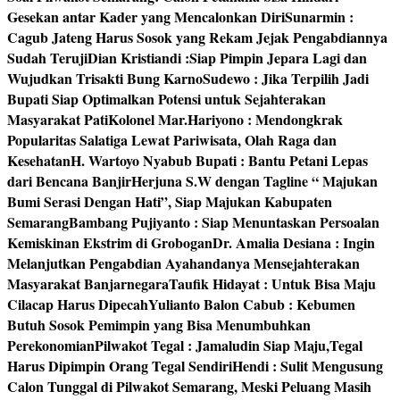
Gesekan antar Kader yang Mencalonkan Diri
Sunarmin :
Cagub Jateng Harus Sosok yang Rekam Jejak Pengabdiannya
Sudah Teruji
Dian Kristiandi :Siap Pimpin Jepara Lagi dan
Wujudkan Trisakti Bung Karno
Sudewo : Jika Terpilih Jadi
Bupati Siap Optimalkan Potensi untuk Sejahterakan
Masyarakat Pati
Kolonel Mar.Hariyono : Mendongkrak
Popularitas Salatiga Lewat Pariwisata, Olah Raga dan
Kesehatan
H. Wartoyo Nyabub Bupati : Bantu Petani Lepas
dari Bencana Banjir
Herjuna S.W dengan Tagline “ Majukan
Bumi Serasi Dengan Hati”, Siap Majukan Kabupaten
Semarang
Bambang Pujiyanto : Siap Menuntaskan Persoalan
Kemiskinan Ekstrim di Grobogan
Dr. Amalia Desiana : Ingin
Melanjutkan Pengabdian Ayahandanya Mensejahterakan
Masyarakat Banjarnegara
Taufik Hidayat : Untuk Bisa Maju
Cilacap Harus Dipecah
Yulianto Balon Cabub : Kebumen
Butuh Sosok Pemimpin yang Bisa Menumbuhkan
Perekonomian
Pilwakot Tegal : Jamaludin Siap Maju,Tegal
Harus Dipimpin Orang Tegal Sendiri
Hendi : Sulit Mengusung
Calon Tunggal di Pilwakot Semarang, Meski Peluang Masih