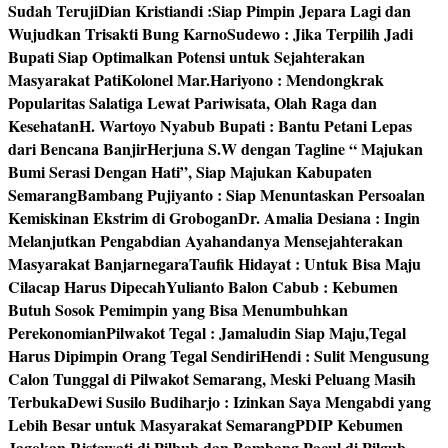
Sudah Teruji
Dian Kristiandi :Siap Pimpin Jepara Lagi dan
Wujudkan Trisakti Bung Karno
Sudewo : Jika Terpilih Jadi
Bupati Siap Optimalkan Potensi untuk Sejahterakan
Masyarakat Pati
Kolonel Mar.Hariyono : Mendongkrak
Popularitas Salatiga Lewat Pariwisata, Olah Raga dan
Kesehatan
H. Wartoyo Nyabub Bupati : Bantu Petani Lepas
dari Bencana Banjir
Herjuna S.W dengan Tagline “ Majukan
Bumi Serasi Dengan Hati”, Siap Majukan Kabupaten
Semarang
Bambang Pujiyanto : Siap Menuntaskan Persoalan
Kemiskinan Ekstrim di Grobogan
Dr. Amalia Desiana : Ingin
Melanjutkan Pengabdian Ayahandanya Mensejahterakan
Masyarakat Banjarnegara
Taufik Hidayat : Untuk Bisa Maju
Cilacap Harus Dipecah
Yulianto Balon Cabub : Kebumen
Butuh Sosok Pemimpin yang Bisa Menumbuhkan
Perekonomian
Pilwakot Tegal : Jamaludin Siap Maju,Tegal
Harus Dipimpin Orang Tegal Sendiri
Hendi : Sulit Mengusung
Calon Tunggal di Pilwakot Semarang, Meski Peluang Masih
Terbuka
Dewi Susilo Budiharjo : Izinkan Saya Mengabdi yang
Lebih Besar untuk Masyarakat Semarang
PDIP Kebumen
Jagokan Ristawati di Pilbub dan Bambang Pacul di Pilgub