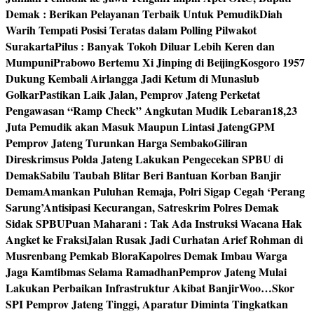
Demak : Berikan Pelayanan Terbaik Untuk Pemudik
Diah
Warih Tempati Posisi Teratas dalam Polling Pilwakot
Surakarta
Pilus : Banyak Tokoh Diluar Lebih Keren dan
Mumpuni
Prabowo Bertemu Xi Jinping di Beijing
Kosgoro 1957
Dukung Kembali Airlangga Jadi Ketum di Munaslub
Golkar
Pastikan Laik Jalan, Pemprov Jateng Perketat
Pengawasan “Ramp Check” Angkutan Mudik Lebaran
18,23
Juta Pemudik akan Masuk Maupun Lintasi Jateng
GPM
Pemprov Jateng Turunkan Harga Sembako
Giliran
Direskrimsus Polda Jateng Lakukan Pengecekan SPBU di
Demak
Sabilu Taubah Blitar Beri Bantuan Korban Banjir
Demam
Amankan Puluhan Remaja, Polri Sigap Cegah ‘Perang
Sarung’
Antisipasi Kecurangan, Satreskrim Polres Demak
Sidak SPBU
Puan Maharani : Tak Ada Instruksi Wacana Hak
Angket ke Fraksi
Jalan Rusak Jadi Curhatan Arief Rohman di
Musrenbang Pemkab Blora
Kapolres Demak Imbau Warga
Jaga Kamtibmas Selama Ramadhan
Pemprov Jateng Mulai
Lakukan Perbaikan Infrastruktur Akibat Banjir
Woo…Skor
SPI Pemprov Jateng Tinggi, Aparatur Diminta Tingkatkan