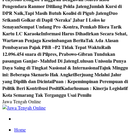
Pengendara Ranmor Ditilang Polda Jateng
Jumlah Kursi di
DPR Naik,Tapi Masih Butuh Koalisi di Pigub Jateng
Duo
Srikandi Golkar di Dapil ‘Neraka’ Jabar I Lolos ke
Senayan
Sempat Undang Pro -Kontra, Pemkab Blora Tarik
Kartu LC Karaoke
Informasi Harus Dihadirkan Secara Sehat,
Wartawan Penjaga Keseimbangan Berita
Tak Ada Alasan
Pembayaran Pajak PBB –P2 Tidak Tepat Waktu
Raih
12.096.454 suara di Pilpres, Prabowo-Gibran Tundukan
pasangan Ganjar- Mahfud Di Jateng
Lulusan Unissula Punya
Daya Saing di Tingkat Nasional & Internasional
Tajuk Minggu
ini: Beberapa Skenario Hak Angket
Berjuang Melalui Jalur
yang Dipilih dan Dicintai
Puan : Kepemimpinan Perempuan di
Politik Beri Kontribusi Positif
Kadarlusman : Kinerja Legislatif
Kota Semarang Tak Terganggu Usai Pemilu
Jawa Tengah Online
Berita Jawa Tengah Terbaru dan Terkini
Home