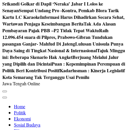
Srikandi Golkar di Dapil ‘Neraka’ Jabar I Lolos ke
Senayan
Sempat Undang Pro -Kontra, Pemkab Blora Tarik
Kartu LC Karaoke
Informasi Harus Dihadirkan Secara Sehat,
Wartawan Penjaga Keseimbangan Berita
Tak Ada Alasan
Pembayaran Pajak PBB –P2 Tidak Tepat Waktu
Raih
12.096.454 suara di Pilpres, Prabowo-Gibran Tundukan
pasangan Ganjar- Mahfud Di Jateng
Lulusan Unissula Punya
Daya Saing di Tingkat Nasional & Internasional
Tajuk Minggu
ini: Beberapa Skenario Hak Angket
Berjuang Melalui Jalur
yang Dipilih dan Dicintai
Puan : Kepemimpinan Perempuan di
Politik Beri Kontribusi Positif
Kadarlusman : Kinerja Legislatif
Kota Semarang Tak Terganggu Usai Pemilu
Jawa Tengah Online
Home
Politik
Ekonomi
Sosial Budaya