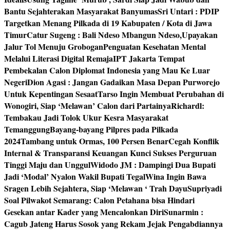
Bantu Sejahterakan Masyarakat Banyumas
Sri Untari : PDIP
Targetkan Menang Pilkada di 19 Kabupaten / Kota di Jawa
Timur
Catur Sugeng : Bali Ndeso Mbangun Ndeso,Upayakan
Jalur Tol Menuju Grobogan
Penguatan Kesehatan Mental
Melalui Literasi Digital Remaja
IPT Jakarta Tempat
Pembekalan Calon Diplomat Indonesia yang Mau Ke Luar
Negeri
Dion Agasi : Jangan Gadaikan Masa Depan Purworejo
Untuk Kepentingan Sesaat
Tarso Ingin Membuat Perubahan di
Wonogiri, Siap ‘Melawan’ Calon dari Partainya
Richardl:
Tembakau Jadi Tolok Ukur Kesra Masyarakat
Temanggung
Bayang-bayang Pilpres pada Pilkada
2024
Tambang untuk Ormas, 100 Persen Benar
Cegah Konflik
Internal & Transparansi Keuangan Kunci Sukses Perguruan
Tinggi Maju dan Unggul
Widodo JM : Dampingi Dua Bupati
Jadi ‘Modal’ Nyalon Wakil Bupati Tegal
Wina Ingin Bawa
Sragen Lebih Sejahtera, Siap ‘Melawan ‘ Trah Dayu
Supriyadi
Soal Pilwakot Semarang: Calon Petahana bisa Hindari
Gesekan antar Kader yang Mencalonkan Diri
Sunarmin :
Cagub Jateng Harus Sosok yang Rekam Jejak Pengabdiannya