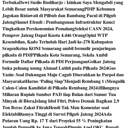
Terbuka
Dewi Susilo Budiharjo : Izinkan Saya Mengabdi yang
Lebih Besar untuk Masyarakat Semarang
PDIP Kebumen
Jagokan Ristawati di Pilbub dan Bambang Pacul di Pilgub
Jateng
Slamet Efendi : Pembangunan Infrastruktur Kunci
Tingkatkan Perekonomian Pemalang
Seleksi CASN 2024,
Pemprov Jateng Dapat Kuota 4.446 Orang
Opini WTP
Kesembilan, Kado Terindah Hari Jadi ke-278 Kabupaten
Sragen
Ketua KONI Semarang ambil formulir penjaringan
pilkada di PDIP
Pilkada Kota Semarang, Sekda Ambil
Formulir Daftar Pilkada di PDI Perjuangan
Golkar Jateng
buka peluang usung Ahmad Luthfi pada Pilkada 2024
Gus
Yasin: Soal Dukungan Maju Cagub Diserahkan ke Parpol dan
Masyarakat
Harno ‘Paling Siap’Menjadi Rembang 1 (Mengulik
Calon-Calon Kandidat di Pilkada Rembang 2024)
Hilangnya
Miliaran Rupiah Sumber PAD tiap Bulan dari Sumur Tua
Minyak di Blora
Jelang Idul Fitri, Polres Demak Bagikan 2,9
Ton Beras Zakat Fitrah
Hendi Tak Mau Komentar soal
Elektabilitasnya Tinggi di Survei Pilgub Jateng 2024
Ada
Putaran Uang Rp. 17 T dari Proyeksi 55 % Peningkatan
Jumlah Pemudik ke Jawa Tengah
Pimpin Apel OKC, Bupati