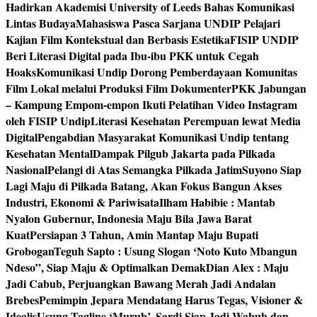
Hadirkan Akademisi University of Leeds Bahas Komunikasi
Lintas Budaya
Mahasiswa Pasca Sarjana UNDIP Pelajari
Kajian Film Kontekstual dan Berbasis Estetika
FISIP UNDIP
Beri Literasi Digital pada Ibu-ibu PKK untuk Cegah
Hoaks
Komunikasi Undip Dorong Pemberdayaan Komunitas
Film Lokal melalui Produksi Film Dokumenter
PKK Jabungan
– Kampung Empom-empon Ikuti Pelatihan Video Instagram
oleh FISIP Undip
Literasi Kesehatan Perempuan lewat Media
Digital
Pengabdian Masyarakat Komunikasi Undip tentang
Kesehatan Mental
Dampak Pilgub Jakarta pada Pilkada
Nasional
Pelangi di Atas Semangka Pilkada Jatim
Suyono Siap
Lagi Maju di Pilkada Batang, Akan Fokus Bangun Akses
Industri, Ekonomi & Pariwisata
Ilham Habibie : Mantab
Nyalon Gubernur, Indonesia Maju Bila Jawa Barat
Kuat
Persiapan 3 Tahun, Amin Mantap Maju Bupati
Grobogan
Teguh Sapto : Usung Slogan ‘Noto Kuto Mbangun
Ndeso”, Siap Maju & Optimalkan Demak
Dian Alex : Maju
Jadi Cabub, Perjuangkan Bawang Merah Jadi Andalan
Brebes
Pemimpin Jepara Mendatang Harus Tegas, Visioner &
Idealis
Usung Tagline ‘Murub’, Sardi Siap Jadi Wabub dan