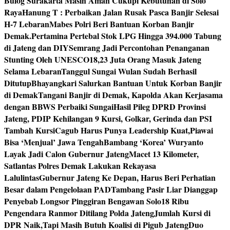
Bulog Surakarta Masih Aman Cukupi Kebutuhan di Solo
Raya
Hanung T : Perbaikan Jalan Rusak Pasca Banjir Selesai
H-7 Lebaran
Mabes Polri Beri Bantuan Korban Banjir
Demak.
Pertamina Pertebal Stok LPG Hingga 394.000 Tabung
di Jateng dan DIY
Semrang Jadi Percontohan Penanganan
Stunting Oleh UNESCO
18,23 Juta Orang Masuk Jateng
Selama Lebaran
Tanggul Sungai Wulan Sudah Berhasil
Ditutup
Bhayangkari Salurkan Bantuan Untuk Korban Banjir
di Demak
Tangani Banjir di Demak, Kapolda Akan Kerjasama
dengan BBWS Perbaiki Sungai
Hasil Pileg DPRD Provinsi
Jateng, PDIP Kehilangan 9 Kursi, Golkar, Gerinda dan PSI
Tambah Kursi
Cagub Harus Punya Leadership Kuat,Piawai
Bisa ‘Menjual’ Jawa Tengah
Bambang ‘Korea’ Wuryanto
Layak Jadi Calon Gubernur Jateng
Macet 13 Kilometer,
Satlantas Polres Demak Lakukan Rekayasa
Lalulintas
Gubernur Jateng Ke Depan, Harus Beri Perhatian
Besar dalam Pengelolaan PAD
Tambang Pasir Liar Dianggap
Penyebab Longsor Pinggiran Bengawan Solo
18 Ribu
Pengendara Ranmor Ditilang Polda Jateng
Jumlah Kursi di
DPR Naik,Tapi Masih Butuh Koalisi di Pigub Jateng
Duo