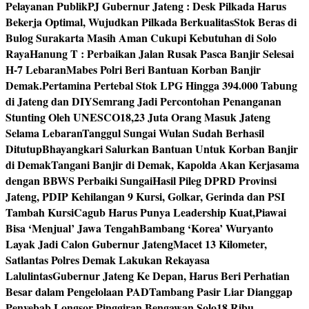
Pelayanan Publik
PJ Gubernur Jateng : Desk Pilkada Harus
Bekerja Optimal, Wujudkan Pilkada Berkualitas
Stok Beras di
Bulog Surakarta Masih Aman Cukupi Kebutuhan di Solo
Raya
Hanung T : Perbaikan Jalan Rusak Pasca Banjir Selesai
H-7 Lebaran
Mabes Polri Beri Bantuan Korban Banjir
Demak.
Pertamina Pertebal Stok LPG Hingga 394.000 Tabung
di Jateng dan DIY
Semrang Jadi Percontohan Penanganan
Stunting Oleh UNESCO
18,23 Juta Orang Masuk Jateng
Selama Lebaran
Tanggul Sungai Wulan Sudah Berhasil
Ditutup
Bhayangkari Salurkan Bantuan Untuk Korban Banjir
di Demak
Tangani Banjir di Demak, Kapolda Akan Kerjasama
dengan BBWS Perbaiki Sungai
Hasil Pileg DPRD Provinsi
Jateng, PDIP Kehilangan 9 Kursi, Golkar, Gerinda dan PSI
Tambah Kursi
Cagub Harus Punya Leadership Kuat,Piawai
Bisa ‘Menjual’ Jawa Tengah
Bambang ‘Korea’ Wuryanto
Layak Jadi Calon Gubernur Jateng
Macet 13 Kilometer,
Satlantas Polres Demak Lakukan Rekayasa
Lalulintas
Gubernur Jateng Ke Depan, Harus Beri Perhatian
Besar dalam Pengelolaan PAD
Tambang Pasir Liar Dianggap
Penyebab Longsor Pinggiran Bengawan Solo
18 Ribu