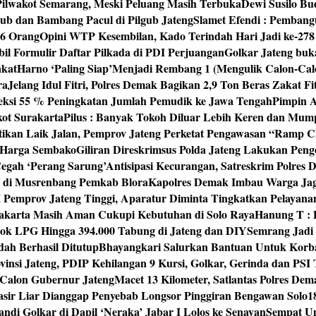
 Pilwakot Semarang, Meski Peluang Masih Terbuka
Dewi Susilo Bu
ub dan Bambang Pacul di Pilgub Jateng
Slamet Efendi : Pembang
46 Orang
Opini WTP Kesembilan, Kado Terindah Hari Jadi ke-27
il Formulir Daftar Pilkada di PDI Perjuangan
Golkar Jateng buk
akat
Harno ‘Paling Siap’Menjadi Rembang 1 (Mengulik Calon-Cal
ra
Jelang Idul Fitri, Polres Demak Bagikan 2,9 Ton Beras Zakat Fi
yeksi 55 % Peningkatan Jumlah Pemudik ke Jawa Tengah
Pimpin A
kot Surakarta
Pilus : Banyak Tokoh Diluar Lebih Keren dan Mum
tikan Laik Jalan, Pemprov Jateng Perketat Pengawasan “Ramp
 Harga Sembako
Giliran Direskrimsus Polda Jateng Lakukan Pe
egah ‘Perang Sarung’
Antisipasi Kecurangan, Satreskrim Polre
n di Musrenbang Pemkab Blora
Kapolres Demak Imbau Warga Ja
emprov Jateng Tinggi, Aparatur Diminta Tingkatkan Pelayana
rakarta Masih Aman Cukupi Kebutuhan di Solo Raya
Hanung T : 
tok LPG Hingga 394.000 Tabung di Jateng dan DIY
Semrang Jadi
ah Berhasil Ditutup
Bhayangkari Salurkan Bantuan Untuk Korb
vinsi Jateng, PDIP Kehilangan 9 Kursi, Golkar, Gerinda dan PS
Calon Gubernur Jateng
Macet 13 Kilometer, Satlantas Polres De
sir Liar Dianggap Penyebab Longsor Pinggiran Bengawan Solo
1
andi Golkar di Dapil ‘Neraka’ Jabar I Lolos ke Senayan
Sempat Un