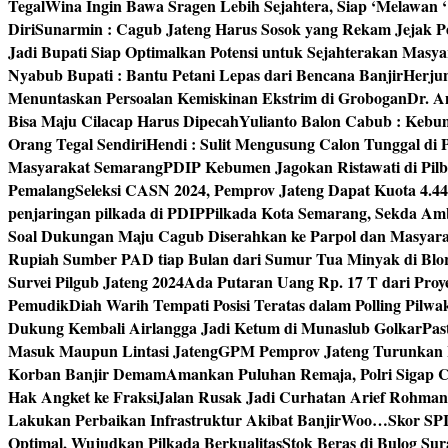
Tegal
Wina Ingin Bawa Sragen Lebih Sejahtera, Siap ‘Melawan 
Diri
Sunarmin : Cagub Jateng Harus Sosok yang Rekam Jejak P
Jadi Bupati Siap Optimalkan Potensi untuk Sejahterakan Masya
Nyabub Bupati : Bantu Petani Lepas dari Bencana Banjir
Herju
Menuntaskan Persoalan Kemiskinan Ekstrim di Grobogan
Dr. A
Bisa Maju Cilacap Harus Dipecah
Yulianto Balon Cabub : Keb
Orang Tegal Sendiri
Hendi : Sulit Mengusung Calon Tunggal di
Masyarakat Semarang
PDIP Kebumen Jagokan Ristawati di Pilb
Pemalang
Seleksi CASN 2024, Pemprov Jateng Dapat Kuota 4.4
penjaringan pilkada di PDIP
Pilkada Kota Semarang, Sekda Amb
Soal Dukungan Maju Cagub Diserahkan ke Parpol dan Masyar
Rupiah Sumber PAD tiap Bulan dari Sumur Tua Minyak di Blo
Survei Pilgub Jateng 2024
Ada Putaran Uang Rp. 17 T dari Pro
Pemudik
Diah Warih Tempati Posisi Teratas dalam Polling Pilwa
Dukung Kembali Airlangga Jadi Ketum di Munaslub Golkar
Pas
Masuk Maupun Lintasi Jateng
GPM Pemprov Jateng Turunkan
Korban Banjir Demam
Amankan Puluhan Remaja, Polri Sigap C
Hak Angket ke Fraksi
Jalan Rusak Jadi Curhatan Arief Rohma
Lakukan Perbaikan Infrastruktur Akibat Banjir
Woo…Skor SPI P
Optimal, Wujudkan Pilkada Berkualitas
Stok Beras di Bulog Su