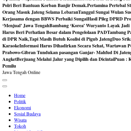
Polri Beri Bantuan Korban Banjir Demak.
Pertamina Pertebal S
Orang Masuk Jateng Selama Lebaran
Tanggul Sungai Wulan Sud
Kerjasama dengan BBWS Perbaiki Sungai
Hasil Pileg DPRD Pro
‘Menjual’ Jawa Tengah
Bambang ‘Korea’ Wuryanto Layak Jadi 
Harus Beri Perhatian Besar dalam Pengelolaan PAD
Tambang Pa
di DPR Naik,Tapi Masih Butuh Koalisi di Pigub Jateng
Duo Srik
Karaoke
Informasi Harus Dihadirkan Secara Sehat, Wartawan P
Prabowo-Gibran Tundukan pasangan Ganjar- Mahfud Di Jaten
Angket
Berjuang Melalui Jalur yang Dipilih dan Dicintai
Puan : K
Pemilu
Jawa Tengah Online
Home
Politik
Ekonomi
Sosial Budaya
Wisata
Tokoh