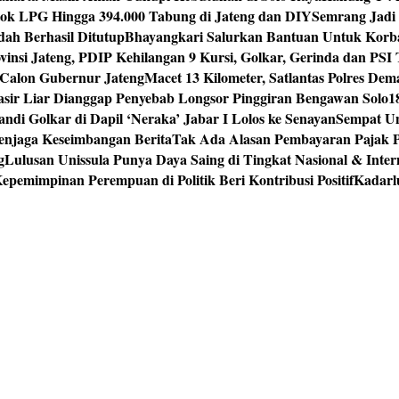
tok LPG Hingga 394.000 Tabung di Jateng dan DIY
Semrang Jadi
ah Berhasil Ditutup
Bhayangkari Salurkan Bantuan Untuk Korb
vinsi Jateng, PDIP Kehilangan 9 Kursi, Golkar, Gerinda dan PS
Calon Gubernur Jateng
Macet 13 Kilometer, Satlantas Polres De
sir Liar Dianggap Penyebab Longsor Pinggiran Bengawan Solo
1
andi Golkar di Dapil ‘Neraka’ Jabar I Lolos ke Senayan
Sempat Un
enjaga Keseimbangan Berita
Tak Ada Alasan Pembayaran Pajak 
g
Lulusan Unissula Punya Daya Saing di Tingkat Nasional & Inter
epemimpinan Perempuan di Politik Beri Kontribusi Positif
Kadarl