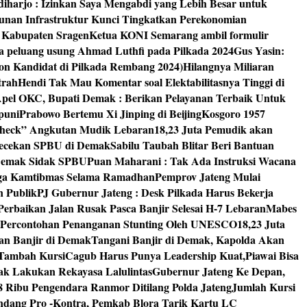
diharjo : Izinkan Saya Mengabdi yang Lebih Besar untuk
unan Infrastruktur Kunci Tingkatkan Perekonomian
8 Kabupaten Sragen
Ketua KONI Semarang ambil formulir
a peluang usung Ahmad Luthfi pada Pilkada 2024
Gus Yasin:
on Kandidat di Pilkada Rembang 2024)
Hilangnya Miliaran
trah
Hendi Tak Mau Komentar soal Elektabilitasnya Tinggi di
pel OKC, Bupati Demak : Berikan Pelayanan Terbaik Untuk
puni
Prabowo Bertemu Xi Jinping di Beijing
Kosgoro 1957
 Check” Angkutan Mudik Lebaran
18,23 Juta Pemudik akan
ngecekan SPBU di Demak
Sabilu Taubah Blitar Beri Bantuan
s Demak Sidak SPBU
Puan Maharani : Tak Ada Instruksi Wacana
ga Kamtibmas Selama Ramadhan
Pemprov Jateng Mulai
n Publik
PJ Gubernur Jateng : Desk Pilkada Harus Bekerja
Perbaikan Jalan Rusak Pasca Banjir Selesai H-7 Lebaran
Mabes
 Percontohan Penanganan Stunting Oleh UNESCO
18,23 Juta
an Banjir di Demak
Tangani Banjir di Demak, Kapolda Akan
I Tambah Kursi
Cagub Harus Punya Leadership Kuat,Piawai Bisa
mak Lakukan Rekayasa Lalulintas
Gubernur Jateng Ke Depan,
8 Ribu Pengendara Ranmor Ditilang Polda Jateng
Jumlah Kursi
dang Pro -Kontra, Pemkab Blora Tarik Kartu LC