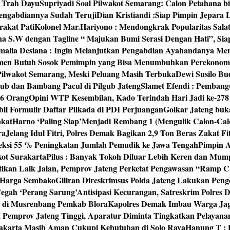
‘ Trah Dayu
Supriyadi Soal Pilwakot Semarang: Calon Petahana b
engabdiannya Sudah Teruji
Dian Kristiandi :Siap Pimpin Jepara
rakat Pati
Kolonel Mar.Hariyono : Mendongkrak Popularitas Sala
na S.W dengan Tagline “ Majukan Bumi Serasi Dengan Hati”, S
malia Desiana : Ingin Melanjutkan Pengabdian Ayahandanya Me
umen Butuh Sosok Pemimpin yang Bisa Menumbuhkan Perekonom
 Pilwakot Semarang, Meski Peluang Masih Terbuka
Dewi Susilo Bu
ub dan Bambang Pacul di Pilgub Jateng
Slamet Efendi : Pembang
46 Orang
Opini WTP Kesembilan, Kado Terindah Hari Jadi ke-27
il Formulir Daftar Pilkada di PDI Perjuangan
Golkar Jateng buk
akat
Harno ‘Paling Siap’Menjadi Rembang 1 (Mengulik Calon-Cal
ra
Jelang Idul Fitri, Polres Demak Bagikan 2,9 Ton Beras Zakat Fi
yeksi 55 % Peningkatan Jumlah Pemudik ke Jawa Tengah
Pimpin A
kot Surakarta
Pilus : Banyak Tokoh Diluar Lebih Keren dan Mum
tikan Laik Jalan, Pemprov Jateng Perketat Pengawasan “Ramp
 Harga Sembako
Giliran Direskrimsus Polda Jateng Lakukan Pe
egah ‘Perang Sarung’
Antisipasi Kecurangan, Satreskrim Polre
n di Musrenbang Pemkab Blora
Kapolres Demak Imbau Warga Ja
emprov Jateng Tinggi, Aparatur Diminta Tingkatkan Pelayana
rakarta Masih Aman Cukupi Kebutuhan di Solo Raya
Hanung T : 