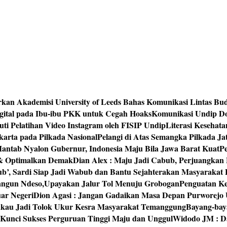
rkan Akademisi University of Leeds Bahas Komunikasi Lintas Bu
igital pada Ibu-ibu PKK untuk Cegah Hoaks
Komunikasi Undip Do
 Pelatihan Video Instagram oleh FISIP Undip
Literasi Kesehat
arta pada Pilkada Nasional
Pelangi di Atas Semangka Pilkada Ja
Mantab Nyalon Gubernur, Indonesia Maju Bila Jawa Barat Kuat
P
 & Optimalkan Demak
Dian Alex : Maju Jadi Cabub, Perjuangkan
ub’, Sardi Siap Jadi Wabub dan Bantu Sejahterakan Masyarakat
bangun Ndeso,Upayakan Jalur Tol Menuju Grobogan
Penguatan Kes
ar Negeri
Dion Agasi : Jangan Gadaikan Masa Depan Purworejo 
akau Jadi Tolok Ukur Kesra Masyarakat Temanggung
Bayang-baya
 Kunci Sukses Perguruan Tinggi Maju dan Unggul
Widodo JM : Da