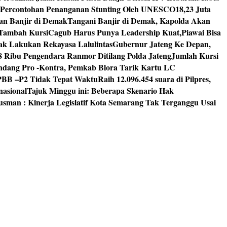
 Percontohan Penanganan Stunting Oleh UNESCO
18,23 Juta
an Banjir di Demak
Tangani Banjir di Demak, Kapolda Akan
I Tambah Kursi
Cagub Harus Punya Leadership Kuat,Piawai Bisa
mak Lakukan Rekayasa Lalulintas
Gubernur Jateng Ke Depan,
8 Ribu Pengendara Ranmor Ditilang Polda Jateng
Jumlah Kursi
dang Pro -Kontra, Pemkab Blora Tarik Kartu LC
PBB –P2 Tidak Tepat Waktu
Raih 12.096.454 suara di Pilpres,
nasional
Tajuk Minggu ini: Beberapa Skenario Hak
usman : Kinerja Legislatif Kota Semarang Tak Terganggu Usai