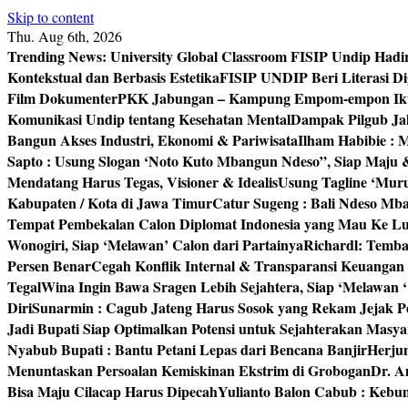
Skip to content
Thu. Aug 6th, 2026
Trending News:
University Global Classroom FISIP Undip Hadi
Kontekstual dan Berbasis Estetika
FISIP UNDIP Beri Literasi D
Film Dokumenter
PKK Jabungan – Kampung Empom-empon Ikuti
Komunikasi Undip tentang Kesehatan Mental
Dampak Pilgub Jak
Bangun Akses Industri, Ekonomi & Pariwisata
Ilham Habibie : 
Sapto : Usung Slogan ‘Noto Kuto Mbangun Ndeso”, Siap Maju
Mendatang Harus Tegas, Visioner & Idealis
Usung Tagline ‘Mur
Kabupaten / Kota di Jawa Timur
Catur Sugeng : Bali Ndeso M
Tempat Pembekalan Calon Diplomat Indonesia yang Mau Ke Lu
Wonogiri, Siap ‘Melawan’ Calon dari Partainya
Richardl: Temb
Persen Benar
Cegah Konflik Internal & Transparansi Keuangan
Tegal
Wina Ingin Bawa Sragen Lebih Sejahtera, Siap ‘Melawan 
Diri
Sunarmin : Cagub Jateng Harus Sosok yang Rekam Jejak P
Jadi Bupati Siap Optimalkan Potensi untuk Sejahterakan Masya
Nyabub Bupati : Bantu Petani Lepas dari Bencana Banjir
Herju
Menuntaskan Persoalan Kemiskinan Ekstrim di Grobogan
Dr. A
Bisa Maju Cilacap Harus Dipecah
Yulianto Balon Cabub : Keb