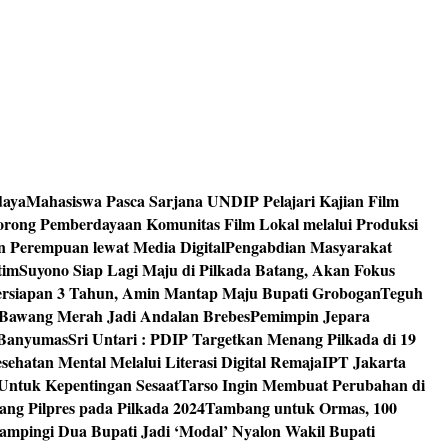
daya
Mahasiswa Pasca Sarjana UNDIP Pelajari Kajian Film
rong Pemberdayaan Komunitas Film Lokal melalui Produksi
an Perempuan lewat Media Digital
Pengabdian Masyarakat
tim
Suyono Siap Lagi Maju di Pilkada Batang, Akan Fokus
ersiapan 3 Tahun, Amin Mantap Maju Bupati Grobogan
Teguh
 Bawang Merah Jadi Andalan Brebes
Pemimpin Jepara
 Banyumas
Sri Untari : PDIP Targetkan Menang Pilkada di 19
ehatan Mental Melalui Literasi Digital Remaja
IPT Jakarta
Untuk Kepentingan Sesaat
Tarso Ingin Membuat Perubahan di
ng Pilpres pada Pilkada 2024
Tambang untuk Ormas, 100
mpingi Dua Bupati Jadi ‘Modal’ Nyalon Wakil Bupati