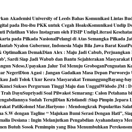
rkan Akademisi University of Leeds Bahas Komunikasi Lintas Bu
igital pada Ibu-ibu PKK untuk Cegah Hoaks
Komunikasi Undip Do
 Pelatihan Video Instagram oleh FISIP Undip
Literasi Kesehat
arta pada Pilkada Nasional
Pelangi di Atas Semangka Pilkada Ja
Mantab Nyalon Gubernur, Indonesia Maju Bila Jawa Barat Kuat
P
 & Optimalkan Demak
Dian Alex : Maju Jadi Cabub, Perjuangkan
ub’, Sardi Siap Jadi Wabub dan Bantu Sejahterakan Masyarakat
bangun Ndeso,Upayakan Jalur Tol Menuju Grobogan
Penguatan Kes
ar Negeri
Dion Agasi : Jangan Gadaikan Masa Depan Purworejo 
akau Jadi Tolok Ukur Kesra Masyarakat Temanggung
Bayang-baya
 Kunci Sukses Perguruan Tinggi Maju dan Unggul
Widodo JM : Da
‘ Trah Dayu
Supriyadi Soal Pilwakot Semarang: Calon Petahana b
engabdiannya Sudah Teruji
Dian Kristiandi :Siap Pimpin Jepara
rakat Pati
Kolonel Mar.Hariyono : Mendongkrak Popularitas Sala
na S.W dengan Tagline “ Majukan Bumi Serasi Dengan Hati”, S
malia Desiana : Ingin Melanjutkan Pengabdian Ayahandanya Me
umen Butuh Sosok Pemimpin yang Bisa Menumbuhkan Perekonom