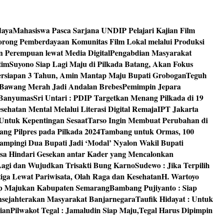
daya
Mahasiswa Pasca Sarjana UNDIP Pelajari Kajian Film
rong Pemberdayaan Komunitas Film Lokal melalui Produksi
an Perempuan lewat Media Digital
Pengabdian Masyarakat
tim
Suyono Siap Lagi Maju di Pilkada Batang, Akan Fokus
ersiapan 3 Tahun, Amin Mantap Maju Bupati Grobogan
Teguh
 Bawang Merah Jadi Andalan Brebes
Pemimpin Jepara
 Banyumas
Sri Untari : PDIP Targetkan Menang Pilkada di 19
ehatan Mental Melalui Literasi Digital Remaja
IPT Jakarta
Untuk Kepentingan Sesaat
Tarso Ingin Membuat Perubahan di
ng Pilpres pada Pilkada 2024
Tambang untuk Ormas, 100
mpingi Dua Bupati Jadi ‘Modal’ Nyalon Wakil Bupati
isa Hindari Gesekan antar Kader yang Mencalonkan
 Lagi dan Wujudkan Trisakti Bung Karno
Sudewo : Jika Terpilih
tiga Lewat Pariwisata, Olah Raga dan Kesehatan
H. Wartoyo
iap Majukan Kabupaten Semarang
Bambang Pujiyanto : Siap
nsejahterakan Masyarakat Banjarnegara
Taufik Hidayat : Untuk
ian
Pilwakot Tegal : Jamaludin Siap Maju,Tegal Harus Dipimpin