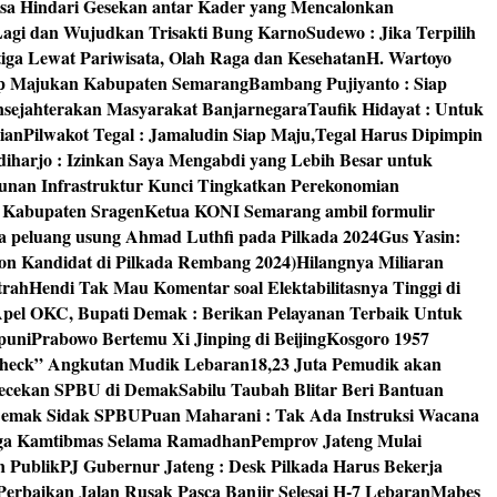
isa Hindari Gesekan antar Kader yang Mencalonkan
 Lagi dan Wujudkan Trisakti Bung Karno
Sudewo : Jika Terpilih
tiga Lewat Pariwisata, Olah Raga dan Kesehatan
H. Wartoyo
iap Majukan Kabupaten Semarang
Bambang Pujiyanto : Siap
nsejahterakan Masyarakat Banjarnegara
Taufik Hidayat : Untuk
ian
Pilwakot Tegal : Jamaludin Siap Maju,Tegal Harus Dipimpin
diharjo : Izinkan Saya Mengabdi yang Lebih Besar untuk
unan Infrastruktur Kunci Tingkatkan Perekonomian
8 Kabupaten Sragen
Ketua KONI Semarang ambil formulir
a peluang usung Ahmad Luthfi pada Pilkada 2024
Gus Yasin:
on Kandidat di Pilkada Rembang 2024)
Hilangnya Miliaran
trah
Hendi Tak Mau Komentar soal Elektabilitasnya Tinggi di
pel OKC, Bupati Demak : Berikan Pelayanan Terbaik Untuk
puni
Prabowo Bertemu Xi Jinping di Beijing
Kosgoro 1957
 Check” Angkutan Mudik Lebaran
18,23 Juta Pemudik akan
ngecekan SPBU di Demak
Sabilu Taubah Blitar Beri Bantuan
s Demak Sidak SPBU
Puan Maharani : Tak Ada Instruksi Wacana
ga Kamtibmas Selama Ramadhan
Pemprov Jateng Mulai
n Publik
PJ Gubernur Jateng : Desk Pilkada Harus Bekerja
Perbaikan Jalan Rusak Pasca Banjir Selesai H-7 Lebaran
Mabes