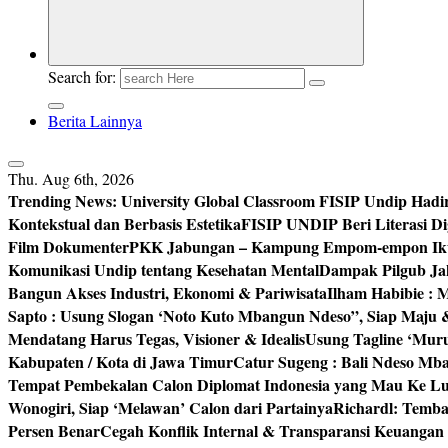
Search for:
Berita Lainnya
Thu. Aug 6th, 2026
Trending News:
University Global Classroom FISIP Undip Hadi
Kontekstual dan Berbasis Estetika
FISIP UNDIP Beri Literasi D
Film Dokumenter
PKK Jabungan – Kampung Empom-empon Ikuti
Komunikasi Undip tentang Kesehatan Mental
Dampak Pilgub Jak
Bangun Akses Industri, Ekonomi & Pariwisata
Ilham Habibie : 
Sapto : Usung Slogan ‘Noto Kuto Mbangun Ndeso”, Siap Maju
Mendatang Harus Tegas, Visioner & Idealis
Usung Tagline ‘Mur
Kabupaten / Kota di Jawa Timur
Catur Sugeng : Bali Ndeso M
Tempat Pembekalan Calon Diplomat Indonesia yang Mau Ke Lu
Wonogiri, Siap ‘Melawan’ Calon dari Partainya
Richardl: Temb
Persen Benar
Cegah Konflik Internal & Transparansi Keuangan