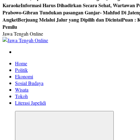
Karaoke
Informasi Harus Dihadirkan Secara Sehat, Wartawan P
Prabowo-Gibran Tundukan pasangan Ganjar- Mahfud Di Jaten
Angket
Berjuang Melalui Jalur yang Dipilih dan Dicintai
Puan : K
Pemilu
Jawa Tengah Online
Berita Jawa Tengah Terbaru dan Terkini
Home
Politik
Ekonomi
Sosial Budaya
Wisata
Tokoh
Literasi Japelidi