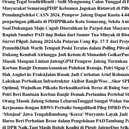
Orang Tegal Sendiri
Hendi : Sulit Mengusung Calon Tunggal di
Masyarakat Semarang
PDIP Kebumen Jagokan Ristawati di Pilb
Pemalang
Seleksi CASN 2024, Pemprov Jateng Dapat Kuota 4.4
penjaringan pilkada di PDIP
Pilkada Kota Semarang, Sekda Amb
Soal Dukungan Maju Cagub Diserahkan ke Parpol dan Masyar
Rupiah Sumber PAD tiap Bulan dari Sumur Tua Minyak di Blo
Survei Pilgub Jateng 2024
Ada Putaran Uang Rp. 17 T dari Pro
Pemudik
Diah Warih Tempati Posisi Teratas dalam Polling Pilwa
Dukung Kembali Airlangga Jadi Ketum di Munaslub Golkar
Pas
Masuk Maupun Lintasi Jateng
GPM Pemprov Jateng Turunkan
Korban Banjir Demam
Amankan Puluhan Remaja, Polri Sigap C
Hak Angket ke Fraksi
Jalan Rusak Jadi Curhatan Arief Rohma
Lakukan Perbaikan Infrastruktur Akibat Banjir
Woo…Skor SPI P
Optimal, Wujudkan Pilkada Berkualitas
Stok Beras di Bulog Su
Polri Beri Bantuan Korban Banjir Demak.
Pertamina Pertebal S
Orang Masuk Jateng Selama Lebaran
Tanggul Sungai Wulan Sud
Kerjasama dengan BBWS Perbaiki Sungai
Hasil Pileg DPRD Pro
‘Menjual’ Jawa Tengah
Bambang ‘Korea’ Wuryanto Layak Jadi 
Harus Beri Perhatian Besar dalam Pengelolaan PAD
Tambang Pa
di DPR Naik,Tapi Masih Butuh Koalisi di Pigub Jateng
Duo Srik