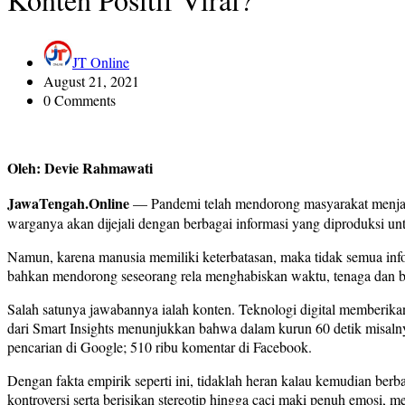
JT Online
August 21, 2021
0 Comments
Oleh: Devie Rahmawati
JawaTengah.Online
— Pandemi telah mendorong masyarakat menjadi m
warganya akan dijejali dengan berbagai informasi yang diproduksi unt
Namun, karena manusia memiliki keterbatasan, maka tidak semua infor
bahkan mendorong seseorang rela menghabiskan waktu, tenaga dan bia
Salah satunya jawabannya ialah konten. Teknologi digital memberika
dari Smart Insights menunjukkan bahwa dalam kurun 60 detik misalnya d
pencarian di Google; 510 ribu komentar di Facebook.
Dengan fakta empirik seperti ini, tidaklah heran kalau kemudian berb
kontroversi serta berisikan stereotip hingga caci maki penuh emosi, 