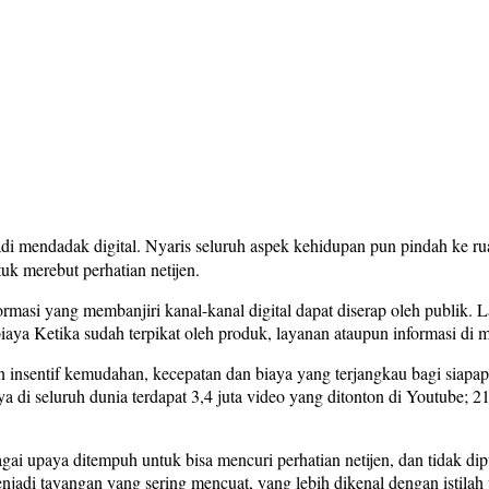
endadak digital. Nyaris seluruh aspek kehidupan pun pindah ke ruang 
uk merebut perhatian netijen.
masi yang membanjiri kanal-kanal digital dapat diserap oleh publik. 
ya Ketika sudah terpikat oleh produk, layanan ataupun informasi di m
n insentif kemudahan, kecepatan dan biaya yang terjangkau bagi siapa
i seluruh dunia terdapat 3,4 juta video yang ditonton di Youtube; 210 j
agai upaya ditempuh untuk bisa mencuri perhatian netijen, dan tidak di
menjadi tayangan yang sering mencuat, yang lebih dikenal dengan istil