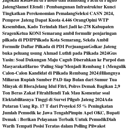
Jateng
Slamet Efendi : Pembangunan Infrastruktur Kunci
Tingkatkan Perekonomian Pemalang
Seleksi CASN 2024,
Pemprov Jateng Dapat Kuota 4.446 Orang
Opini WTP
Kesembilan, Kado Terindah Hari Jadi ke-278 Kabupaten
Sragen
Ketua KONI Semarang ambil formulir penjaringan
pilkada di PDIP
Pilkada Kota Semarang, Sekda Ambil
Formulir Daftar Pilkada di PDI Perjuangan
Golkar Jateng
buka peluang usung Ahmad Luthfi pada Pilkada 2024
Gus
Yasin: Soal Dukungan Maju Cagub Diserahkan ke Parpol dan
Masyarakat
Harno ‘Paling Siap’Menjadi Rembang 1 (Mengulik
Calon-Calon Kandidat di Pilkada Rembang 2024)
Hilangnya
Miliaran Rupiah Sumber PAD tiap Bulan dari Sumur Tua
Minyak di Blora
Jelang Idul Fitri, Polres Demak Bagikan 2,9
Ton Beras Zakat Fitrah
Hendi Tak Mau Komentar soal
Elektabilitasnya Tinggi di Survei Pilgub Jateng 2024
Ada
Putaran Uang Rp. 17 T dari Proyeksi 55 % Peningkatan
Jumlah Pemudik ke Jawa Tengah
Pimpin Apel OKC, Bupati
Demak : Berikan Pelayanan Terbaik Untuk Pemudik
Diah
Warih Tempati Posisi Teratas dalam Polling Pilwakot