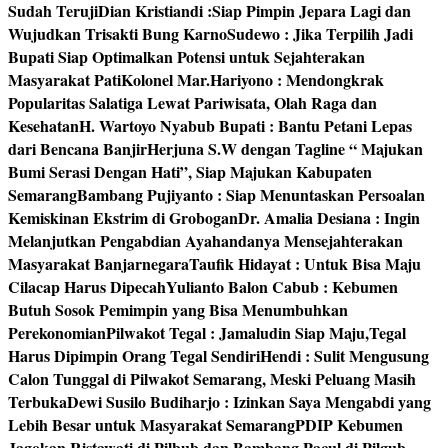
Sudah Teruji
Dian Kristiandi :Siap Pimpin Jepara Lagi dan
Wujudkan Trisakti Bung Karno
Sudewo : Jika Terpilih Jadi
Bupati Siap Optimalkan Potensi untuk Sejahterakan
Masyarakat Pati
Kolonel Mar.Hariyono : Mendongkrak
Popularitas Salatiga Lewat Pariwisata, Olah Raga dan
Kesehatan
H. Wartoyo Nyabub Bupati : Bantu Petani Lepas
dari Bencana Banjir
Herjuna S.W dengan Tagline “ Majukan
Bumi Serasi Dengan Hati”, Siap Majukan Kabupaten
Semarang
Bambang Pujiyanto : Siap Menuntaskan Persoalan
Kemiskinan Ekstrim di Grobogan
Dr. Amalia Desiana : Ingin
Melanjutkan Pengabdian Ayahandanya Mensejahterakan
Masyarakat Banjarnegara
Taufik Hidayat : Untuk Bisa Maju
Cilacap Harus Dipecah
Yulianto Balon Cabub : Kebumen
Butuh Sosok Pemimpin yang Bisa Menumbuhkan
Perekonomian
Pilwakot Tegal : Jamaludin Siap Maju,Tegal
Harus Dipimpin Orang Tegal Sendiri
Hendi : Sulit Mengusung
Calon Tunggal di Pilwakot Semarang, Meski Peluang Masih
Terbuka
Dewi Susilo Budiharjo : Izinkan Saya Mengabdi yang
Lebih Besar untuk Masyarakat Semarang
PDIP Kebumen
Jagokan Ristawati di Pilbub dan Bambang Pacul di Pilgub