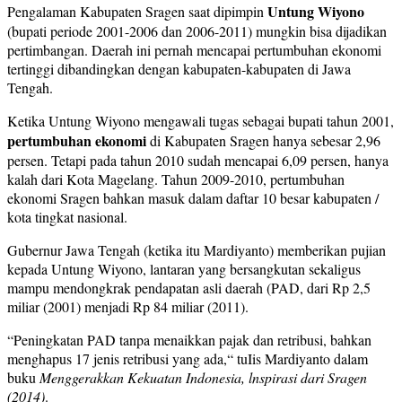
Untung Wiyono
Pengalaman Kabupaten Sragen saat dipimpin
(bupati periode 2001-2006 dan 2006-2011) mungkin bisa dijadikan
pertimbangan. Daerah ini pernah mencapai pertumbuhan ekonomi
tertinggi dibandingkan dengan kabupaten-kabupaten di Jawa
Tengah.
Ketika Untung Wiyono mengawali tugas sebagai bupati tahun 2001,
pertumbuhan ekonomi
di Kabupaten Sragen hanya sebesar 2,96
persen. Tetapi pada tahun 2010 sudah mencapai 6,09 persen, hanya
kalah dari Kota Magelang. Tahun 2009-2010, pertumbuhan
ekonomi Sragen bahkan masuk dalam daftar 10 besar kabupaten /
kota tingkat nasional.
Gubernur Jawa Tengah (ketika itu Mardiyanto) memberikan pujian
kepada Untung Wiyono, lantaran yang bersangkutan sekaligus
mampu mendongkrak pendapatan asli daerah (PAD, dari Rp 2,5
miliar (2001) menjadi Rp 84 miliar (2011).
“Peningkatan PAD tanpa menaikkan pajak dan retribusi, bahkan
menghapus 17 jenis retribusi yang ada,“ tuIis Mardiyanto dalam
buku
Menggerakkan Kekuatan Indonesia, lnspirasi dari Sragen
(2014)
.