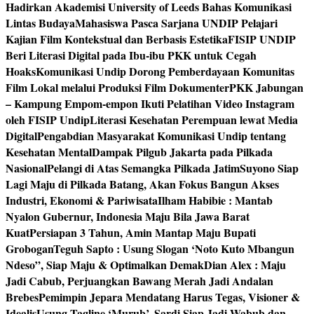
Hadirkan Akademisi University of Leeds Bahas Komunikasi
Lintas Budaya
Mahasiswa Pasca Sarjana UNDIP Pelajari
Kajian Film Kontekstual dan Berbasis Estetika
FISIP UNDIP
Beri Literasi Digital pada Ibu-ibu PKK untuk Cegah
Hoaks
Komunikasi Undip Dorong Pemberdayaan Komunitas
Film Lokal melalui Produksi Film Dokumenter
PKK Jabungan
– Kampung Empom-empon Ikuti Pelatihan Video Instagram
oleh FISIP Undip
Literasi Kesehatan Perempuan lewat Media
Digital
Pengabdian Masyarakat Komunikasi Undip tentang
Kesehatan Mental
Dampak Pilgub Jakarta pada Pilkada
Nasional
Pelangi di Atas Semangka Pilkada Jatim
Suyono Siap
Lagi Maju di Pilkada Batang, Akan Fokus Bangun Akses
Industri, Ekonomi & Pariwisata
Ilham Habibie : Mantab
Nyalon Gubernur, Indonesia Maju Bila Jawa Barat
Kuat
Persiapan 3 Tahun, Amin Mantap Maju Bupati
Grobogan
Teguh Sapto : Usung Slogan ‘Noto Kuto Mbangun
Ndeso”, Siap Maju & Optimalkan Demak
Dian Alex : Maju
Jadi Cabub, Perjuangkan Bawang Merah Jadi Andalan
Brebes
Pemimpin Jepara Mendatang Harus Tegas, Visioner &
Idealis
Usung Tagline ‘Murub’, Sardi Siap Jadi Wabub dan