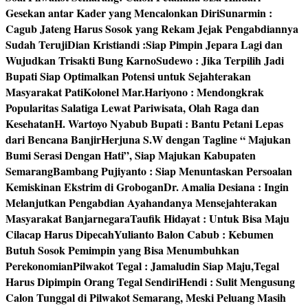
Gesekan antar Kader yang Mencalonkan Diri
Sunarmin :
Cagub Jateng Harus Sosok yang Rekam Jejak Pengabdiannya
Sudah Teruji
Dian Kristiandi :Siap Pimpin Jepara Lagi dan
Wujudkan Trisakti Bung Karno
Sudewo : Jika Terpilih Jadi
Bupati Siap Optimalkan Potensi untuk Sejahterakan
Masyarakat Pati
Kolonel Mar.Hariyono : Mendongkrak
Popularitas Salatiga Lewat Pariwisata, Olah Raga dan
Kesehatan
H. Wartoyo Nyabub Bupati : Bantu Petani Lepas
dari Bencana Banjir
Herjuna S.W dengan Tagline “ Majukan
Bumi Serasi Dengan Hati”, Siap Majukan Kabupaten
Semarang
Bambang Pujiyanto : Siap Menuntaskan Persoalan
Kemiskinan Ekstrim di Grobogan
Dr. Amalia Desiana : Ingin
Melanjutkan Pengabdian Ayahandanya Mensejahterakan
Masyarakat Banjarnegara
Taufik Hidayat : Untuk Bisa Maju
Cilacap Harus Dipecah
Yulianto Balon Cabub : Kebumen
Butuh Sosok Pemimpin yang Bisa Menumbuhkan
Perekonomian
Pilwakot Tegal : Jamaludin Siap Maju,Tegal
Harus Dipimpin Orang Tegal Sendiri
Hendi : Sulit Mengusung
Calon Tunggal di Pilwakot Semarang, Meski Peluang Masih