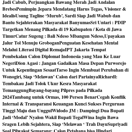
Jadi Cabub, Perjuangkan Bawang Merah Jadi Andalan
Brebes
Pemimpin Jepara Mendatang Harus Tegas, Visioner &
Idealis
Usung Tagline ‘Murub’, Sardi Siap Jadi Wabub dan
Bantu Sejahterakan Masyarakat Banyumas
Sri Untari : PDIP
Targetkan Menang Pilkada di 19 Kabupaten / Kota di Jawa
Timur
Catur Sugeng : Bali Ndeso Mbangun Ndeso,Upayakan
Jalur Tol Menuju Grobogan
Penguatan Kesehatan Mental
Melalui Literasi Digital Remaja
IPT Jakarta Tempat
Pembekalan Calon Diplomat Indonesia yang Mau Ke Luar
Negeri
Dion Agasi : Jangan Gadaikan Masa Depan Purworejo
Untuk Kepentingan Sesaat
Tarso Ingin Membuat Perubahan di
Wonogiri, Siap ‘Melawan’ Calon dari Partainya
Richardl:
Tembakau Jadi Tolok Ukur Kesra Masyarakat
Temanggung
Bayang-bayang Pilpres pada Pilkada
2024
Tambang untuk Ormas, 100 Persen Benar
Cegah Konflik
Internal & Transparansi Keuangan Kunci Sukses Perguruan
Tinggi Maju dan Unggul
Widodo JM : Dampingi Dua Bupati
Jadi ‘Modal’ Nyalon Wakil Bupati Tegal
Wina Ingin Bawa
Sragen Lebih Sejahtera, Siap ‘Melawan ‘ Trah Dayu
Supriyadi
Soal Pilwakot Semarang: Calon Petahana bisa Hindari