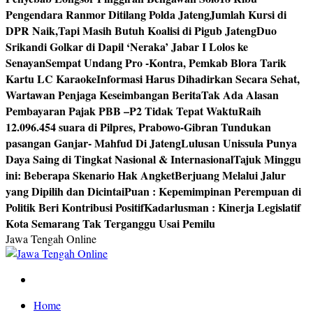
Pengendara Ranmor Ditilang Polda Jateng
Jumlah Kursi di
DPR Naik,Tapi Masih Butuh Koalisi di Pigub Jateng
Duo
Srikandi Golkar di Dapil ‘Neraka’ Jabar I Lolos ke
Senayan
Sempat Undang Pro -Kontra, Pemkab Blora Tarik
Kartu LC Karaoke
Informasi Harus Dihadirkan Secara Sehat,
Wartawan Penjaga Keseimbangan Berita
Tak Ada Alasan
Pembayaran Pajak PBB –P2 Tidak Tepat Waktu
Raih
12.096.454 suara di Pilpres, Prabowo-Gibran Tundukan
pasangan Ganjar- Mahfud Di Jateng
Lulusan Unissula Punya
Daya Saing di Tingkat Nasional & Internasional
Tajuk Minggu
ini: Beberapa Skenario Hak Angket
Berjuang Melalui Jalur
yang Dipilih dan Dicintai
Puan : Kepemimpinan Perempuan di
Politik Beri Kontribusi Positif
Kadarlusman : Kinerja Legislatif
Kota Semarang Tak Terganggu Usai Pemilu
Jawa Tengah Online
Berita Jawa Tengah Terbaru dan Terkini
Home