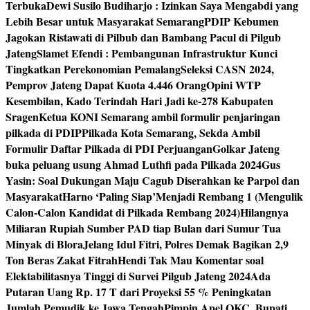
Terbuka
Dewi Susilo Budiharjo : Izinkan Saya Mengabdi yang
Lebih Besar untuk Masyarakat Semarang
PDIP Kebumen
Jagokan Ristawati di Pilbub dan Bambang Pacul di Pilgub
Jateng
Slamet Efendi : Pembangunan Infrastruktur Kunci
Tingkatkan Perekonomian Pemalang
Seleksi CASN 2024,
Pemprov Jateng Dapat Kuota 4.446 Orang
Opini WTP
Kesembilan, Kado Terindah Hari Jadi ke-278 Kabupaten
Sragen
Ketua KONI Semarang ambil formulir penjaringan
pilkada di PDIP
Pilkada Kota Semarang, Sekda Ambil
Formulir Daftar Pilkada di PDI Perjuangan
Golkar Jateng
buka peluang usung Ahmad Luthfi pada Pilkada 2024
Gus
Yasin: Soal Dukungan Maju Cagub Diserahkan ke Parpol dan
Masyarakat
Harno ‘Paling Siap’Menjadi Rembang 1 (Mengulik
Calon-Calon Kandidat di Pilkada Rembang 2024)
Hilangnya
Miliaran Rupiah Sumber PAD tiap Bulan dari Sumur Tua
Minyak di Blora
Jelang Idul Fitri, Polres Demak Bagikan 2,9
Ton Beras Zakat Fitrah
Hendi Tak Mau Komentar soal
Elektabilitasnya Tinggi di Survei Pilgub Jateng 2024
Ada
Putaran Uang Rp. 17 T dari Proyeksi 55 % Peningkatan
Jumlah Pemudik ke Jawa Tengah
Pimpin Apel OKC, Bupati