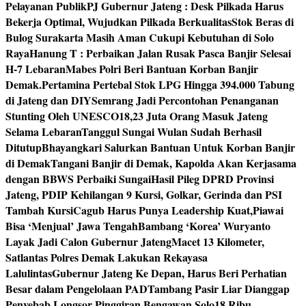
Pelayanan Publik
PJ Gubernur Jateng : Desk Pilkada Harus
Bekerja Optimal, Wujudkan Pilkada Berkualitas
Stok Beras di
Bulog Surakarta Masih Aman Cukupi Kebutuhan di Solo
Raya
Hanung T : Perbaikan Jalan Rusak Pasca Banjir Selesai
H-7 Lebaran
Mabes Polri Beri Bantuan Korban Banjir
Demak.
Pertamina Pertebal Stok LPG Hingga 394.000 Tabung
di Jateng dan DIY
Semrang Jadi Percontohan Penanganan
Stunting Oleh UNESCO
18,23 Juta Orang Masuk Jateng
Selama Lebaran
Tanggul Sungai Wulan Sudah Berhasil
Ditutup
Bhayangkari Salurkan Bantuan Untuk Korban Banjir
di Demak
Tangani Banjir di Demak, Kapolda Akan Kerjasama
dengan BBWS Perbaiki Sungai
Hasil Pileg DPRD Provinsi
Jateng, PDIP Kehilangan 9 Kursi, Golkar, Gerinda dan PSI
Tambah Kursi
Cagub Harus Punya Leadership Kuat,Piawai
Bisa ‘Menjual’ Jawa Tengah
Bambang ‘Korea’ Wuryanto
Layak Jadi Calon Gubernur Jateng
Macet 13 Kilometer,
Satlantas Polres Demak Lakukan Rekayasa
Lalulintas
Gubernur Jateng Ke Depan, Harus Beri Perhatian
Besar dalam Pengelolaan PAD
Tambang Pasir Liar Dianggap
Penyebab Longsor Pinggiran Bengawan Solo
18 Ribu