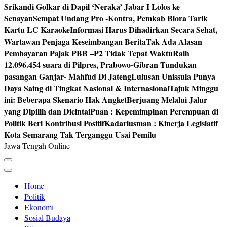
Srikandi Golkar di Dapil ‘Neraka’ Jabar I Lolos ke
Senayan
Sempat Undang Pro -Kontra, Pemkab Blora Tarik
Kartu LC Karaoke
Informasi Harus Dihadirkan Secara Sehat,
Wartawan Penjaga Keseimbangan Berita
Tak Ada Alasan
Pembayaran Pajak PBB –P2 Tidak Tepat Waktu
Raih
12.096.454 suara di Pilpres, Prabowo-Gibran Tundukan
pasangan Ganjar- Mahfud Di Jateng
Lulusan Unissula Punya
Daya Saing di Tingkat Nasional & Internasional
Tajuk Minggu
ini: Beberapa Skenario Hak Angket
Berjuang Melalui Jalur
yang Dipilih dan Dicintai
Puan : Kepemimpinan Perempuan di
Politik Beri Kontribusi Positif
Kadarlusman : Kinerja Legislatif
Kota Semarang Tak Terganggu Usai Pemilu
Jawa Tengah Online
Home
Politik
Ekonomi
Sosial Budaya