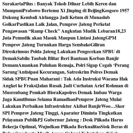
Surakarta
Pilus : Banyak Tokoh Diluar Lebih Keren dan
Mumpuni
Prabowo Bertemu Xi Jinping di Beijing
Kosgoro 1957
Dukung Kembali Airlangga Jadi Ketum di Munaslub
Golkar
Pastikan Laik Jalan, Pemprov Jateng Perketat
Pengawasan “Ramp Check” Angkutan Mudik Lebaran
18,23
Juta Pemudik akan Masuk Maupun Lintasi Jateng
GPM
Pemprov Jateng Turunkan Harga Sembako
Giliran
Direskrimsus Polda Jateng Lakukan Pengecekan SPBU di
Demak
Sabilu Taubah Blitar Beri Bantuan Korban Banjir
Demam
Amankan Puluhan Remaja, Polri Sigap Cegah ‘Perang
Sarung’
Antisipasi Kecurangan, Satreskrim Polres Demak
Sidak SPBU
Puan Maharani : Tak Ada Instruksi Wacana Hak
Angket ke Fraksi
Jalan Rusak Jadi Curhatan Arief Rohman di
Musrenbang Pemkab Blora
Kapolres Demak Imbau Warga
Jaga Kamtibmas Selama Ramadhan
Pemprov Jateng Mulai
Lakukan Perbaikan Infrastruktur Akibat Banjir
Woo…Skor
SPI Pemprov Jateng Tinggi, Aparatur Diminta Tingkatkan
Pelayanan Publik
PJ Gubernur Jateng : Desk Pilkada Harus
Bekerja Optimal, Wujudkan Pilkada Berkualitas
Stok Beras di