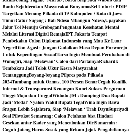
Bantu Sejahterakan Masyarakat Banyumas
Sri Untari : PDIP
Targetkan Menang Pilkada di 19 Kabupaten / Kota di Jawa
Timur
Catur Sugeng : Bali Ndeso Mbangun Ndeso,Upayakan
Jalur Tol Menuju Grobogan
Penguatan Kesehatan Mental
Melalui Literasi Digital Remaja
IPT Jakarta Tempat
Pembekalan Calon Diplomat Indonesia yang Mau Ke Luar
Negeri
Dion Agasi : Jangan Gadaikan Masa Depan Purworejo
Untuk Kepentingan Sesaat
Tarso Ingin Membuat Perubahan di
Wonogiri, Siap ‘Melawan’ Calon dari Partainya
Richardl:
Tembakau Jadi Tolok Ukur Kesra Masyarakat
Temanggung
Bayang-bayang Pilpres pada Pilkada
2024
Tambang untuk Ormas, 100 Persen Benar
Cegah Konflik
Internal & Transparansi Keuangan Kunci Sukses Perguruan
Tinggi Maju dan Unggul
Widodo JM : Dampingi Dua Bupati
Jadi ‘Modal’ Nyalon Wakil Bupati Tegal
Wina Ingin Bawa
Sragen Lebih Sejahtera, Siap ‘Melawan ‘ Trah Dayu
Supriyadi
Soal Pilwakot Semarang: Calon Petahana bisa Hindari
Gesekan antar Kader yang Mencalonkan Diri
Sunarmin :
Cagub Jateng Harus Sosok yang Rekam Jejak Pengabdiannya