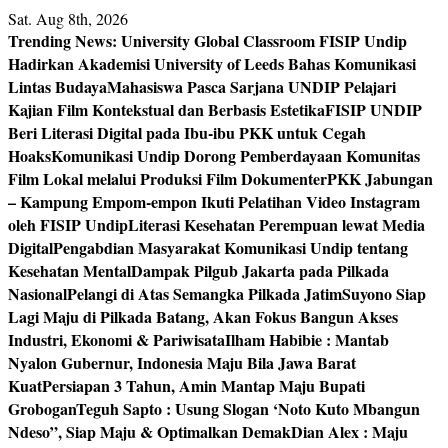
Skip
Sat. Aug 8th, 2026
to
Trending News:
University Global Classroom FISIP Undip
content
Hadirkan Akademisi University of Leeds Bahas Komunikasi
Lintas Budaya
Mahasiswa Pasca Sarjana UNDIP Pelajari
Kajian Film Kontekstual dan Berbasis Estetika
FISIP UNDIP
Beri Literasi Digital pada Ibu-ibu PKK untuk Cegah
Hoaks
Komunikasi Undip Dorong Pemberdayaan Komunitas
Film Lokal melalui Produksi Film Dokumenter
PKK Jabungan
– Kampung Empom-empon Ikuti Pelatihan Video Instagram
oleh FISIP Undip
Literasi Kesehatan Perempuan lewat Media
Digital
Pengabdian Masyarakat Komunikasi Undip tentang
Kesehatan Mental
Dampak Pilgub Jakarta pada Pilkada
Nasional
Pelangi di Atas Semangka Pilkada Jatim
Suyono Siap
Lagi Maju di Pilkada Batang, Akan Fokus Bangun Akses
Industri, Ekonomi & Pariwisata
Ilham Habibie : Mantab
Nyalon Gubernur, Indonesia Maju Bila Jawa Barat
Kuat
Persiapan 3 Tahun, Amin Mantap Maju Bupati
Grobogan
Teguh Sapto : Usung Slogan ‘Noto Kuto Mbangun
Ndeso”, Siap Maju & Optimalkan Demak
Dian Alex : Maju