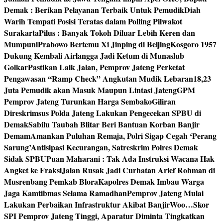
Demak : Berikan Pelayanan Terbaik Untuk Pemudik
Diah
Warih Tempati Posisi Teratas dalam Polling Pilwakot
Surakarta
Pilus : Banyak Tokoh Diluar Lebih Keren dan
Mumpuni
Prabowo Bertemu Xi Jinping di Beijing
Kosgoro 1957
Dukung Kembali Airlangga Jadi Ketum di Munaslub
Golkar
Pastikan Laik Jalan, Pemprov Jateng Perketat
Pengawasan “Ramp Check” Angkutan Mudik Lebaran
18,23
Juta Pemudik akan Masuk Maupun Lintasi Jateng
GPM
Pemprov Jateng Turunkan Harga Sembako
Giliran
Direskrimsus Polda Jateng Lakukan Pengecekan SPBU di
Demak
Sabilu Taubah Blitar Beri Bantuan Korban Banjir
Demam
Amankan Puluhan Remaja, Polri Sigap Cegah ‘Perang
Sarung’
Antisipasi Kecurangan, Satreskrim Polres Demak
Sidak SPBU
Puan Maharani : Tak Ada Instruksi Wacana Hak
Angket ke Fraksi
Jalan Rusak Jadi Curhatan Arief Rohman di
Musrenbang Pemkab Blora
Kapolres Demak Imbau Warga
Jaga Kamtibmas Selama Ramadhan
Pemprov Jateng Mulai
Lakukan Perbaikan Infrastruktur Akibat Banjir
Woo…Skor
SPI Pemprov Jateng Tinggi, Aparatur Diminta Tingkatkan