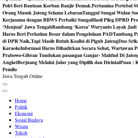
Polri Beri Bantuan Korban Banjir Demak.
Pertamina Pertebal S
Orang Masuk Jateng Selama Lebaran
Tanggul Sungai Wulan Sud
Kerjasama dengan BBWS Perbaiki Sungai
Hasil Pileg DPRD Pro
‘Menjual’ Jawa Tengah
Bambang ‘Korea’ Wuryanto Layak Jadi 
Harus Beri Perhatian Besar dalam Pengelolaan PAD
Tambang Pa
di DPR Naik,Tapi Masih Butuh Koalisi di Pigub Jateng
Duo Srik
Karaoke
Informasi Harus Dihadirkan Secara Sehat, Wartawan P
Prabowo-Gibran Tundukan pasangan Ganjar- Mahfud Di Jaten
Angket
Berjuang Melalui Jalur yang Dipilih dan Dicintai
Puan : K
Pemilu
Jawa Tengah Online
Home
Politik
Ekonomi
Sosial Budaya
Wisata
Tokoh