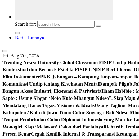
Search for:
Berita Lainnya
Fri. Aug 7th, 2026
Trending News:
University Global Classroom FISIP Undip Hadi
Kontekstual dan Berbasis Estetika
FISIP UNDIP Beri Literasi D
Film Dokumenter
PKK Jabungan – Kampung Empom-empon Ikuti
Komunikasi Undip tentang Kesehatan Mental
Dampak Pilgub Jak
Bangun Akses Industri, Ekonomi & Pariwisata
Ilham Habibie : 
Sapto : Usung Slogan ‘Noto Kuto Mbangun Ndeso”, Siap Maju
Mendatang Harus Tegas, Visioner & Idealis
Usung Tagline ‘Mur
Kabupaten / Kota di Jawa Timur
Catur Sugeng : Bali Ndeso M
Tempat Pembekalan Calon Diplomat Indonesia yang Mau Ke Lu
Wonogiri, Siap ‘Melawan’ Calon dari Partainya
Richardl: Temb
Persen Benar
Cegah Konflik Internal & Transparansi Keuangan