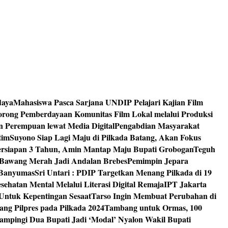
daya
Mahasiswa Pasca Sarjana UNDIP Pelajari Kajian Film
rong Pemberdayaan Komunitas Film Lokal melalui Produksi
an Perempuan lewat Media Digital
Pengabdian Masyarakat
tim
Suyono Siap Lagi Maju di Pilkada Batang, Akan Fokus
ersiapan 3 Tahun, Amin Mantap Maju Bupati Grobogan
Teguh
 Bawang Merah Jadi Andalan Brebes
Pemimpin Jepara
 Banyumas
Sri Untari : PDIP Targetkan Menang Pilkada di 19
ehatan Mental Melalui Literasi Digital Remaja
IPT Jakarta
Untuk Kepentingan Sesaat
Tarso Ingin Membuat Perubahan di
ng Pilpres pada Pilkada 2024
Tambang untuk Ormas, 100
mpingi Dua Bupati Jadi ‘Modal’ Nyalon Wakil Bupati