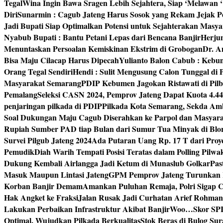
Tegal
Wina Ingin Bawa Sragen Lebih Sejahtera, Siap ‘Melawan 
Diri
Sunarmin : Cagub Jateng Harus Sosok yang Rekam Jejak P
Jadi Bupati Siap Optimalkan Potensi untuk Sejahterakan Masya
Nyabub Bupati : Bantu Petani Lepas dari Bencana Banjir
Herju
Menuntaskan Persoalan Kemiskinan Ekstrim di Grobogan
Dr. A
Bisa Maju Cilacap Harus Dipecah
Yulianto Balon Cabub : Keb
Orang Tegal Sendiri
Hendi : Sulit Mengusung Calon Tunggal di
Masyarakat Semarang
PDIP Kebumen Jagokan Ristawati di Pilb
Pemalang
Seleksi CASN 2024, Pemprov Jateng Dapat Kuota 4.4
penjaringan pilkada di PDIP
Pilkada Kota Semarang, Sekda Amb
Soal Dukungan Maju Cagub Diserahkan ke Parpol dan Masyar
Rupiah Sumber PAD tiap Bulan dari Sumur Tua Minyak di Blo
Survei Pilgub Jateng 2024
Ada Putaran Uang Rp. 17 T dari Pro
Pemudik
Diah Warih Tempati Posisi Teratas dalam Polling Pilwa
Dukung Kembali Airlangga Jadi Ketum di Munaslub Golkar
Pas
Masuk Maupun Lintasi Jateng
GPM Pemprov Jateng Turunkan
Korban Banjir Demam
Amankan Puluhan Remaja, Polri Sigap C
Hak Angket ke Fraksi
Jalan Rusak Jadi Curhatan Arief Rohma
Lakukan Perbaikan Infrastruktur Akibat Banjir
Woo…Skor SPI P
Optimal, Wujudkan Pilkada Berkualitas
Stok Beras di Bulog Su