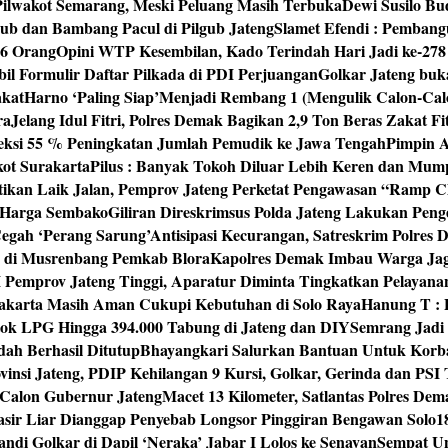
 Pilwakot Semarang, Meski Peluang Masih Terbuka
Dewi Susilo Bu
ub dan Bambang Pacul di Pilgub Jateng
Slamet Efendi : Pembang
46 Orang
Opini WTP Kesembilan, Kado Terindah Hari Jadi ke-27
il Formulir Daftar Pilkada di PDI Perjuangan
Golkar Jateng buk
akat
Harno ‘Paling Siap’Menjadi Rembang 1 (Mengulik Calon-Cal
ra
Jelang Idul Fitri, Polres Demak Bagikan 2,9 Ton Beras Zakat Fi
yeksi 55 % Peningkatan Jumlah Pemudik ke Jawa Tengah
Pimpin A
kot Surakarta
Pilus : Banyak Tokoh Diluar Lebih Keren dan Mum
tikan Laik Jalan, Pemprov Jateng Perketat Pengawasan “Ramp
 Harga Sembako
Giliran Direskrimsus Polda Jateng Lakukan Pe
egah ‘Perang Sarung’
Antisipasi Kecurangan, Satreskrim Polre
n di Musrenbang Pemkab Blora
Kapolres Demak Imbau Warga Ja
emprov Jateng Tinggi, Aparatur Diminta Tingkatkan Pelayana
rakarta Masih Aman Cukupi Kebutuhan di Solo Raya
Hanung T : 
tok LPG Hingga 394.000 Tabung di Jateng dan DIY
Semrang Jadi
ah Berhasil Ditutup
Bhayangkari Salurkan Bantuan Untuk Korb
vinsi Jateng, PDIP Kehilangan 9 Kursi, Golkar, Gerinda dan PS
Calon Gubernur Jateng
Macet 13 Kilometer, Satlantas Polres De
sir Liar Dianggap Penyebab Longsor Pinggiran Bengawan Solo
1
andi Golkar di Dapil ‘Neraka’ Jabar I Lolos ke Senayan
Sempat Un