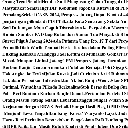
Orang Tegal Sendiri
Hendi : Sulit Mengusung Calon Tunggal di
Masyarakat Semarang
PDIP Kebumen Jagokan Ristawati di Pilb
Pemalang
Seleksi CASN 2024, Pemprov Jateng Dapat Kuota 4.4
penjaringan pilkada di PDIP
Pilkada Kota Semarang, Sekda Amb
Soal Dukungan Maju Cagub Diserahkan ke Parpol dan Masyar
Rupiah Sumber PAD tiap Bulan dari Sumur Tua Minyak di Blo
Survei Pilgub Jateng 2024
Ada Putaran Uang Rp. 17 T dari Pro
Pemudik
Diah Warih Tempati Posisi Teratas dalam Polling Pilwa
Dukung Kembali Airlangga Jadi Ketum di Munaslub Golkar
Pas
Masuk Maupun Lintasi Jateng
GPM Pemprov Jateng Turunkan
Korban Banjir Demam
Amankan Puluhan Remaja, Polri Sigap C
Hak Angket ke Fraksi
Jalan Rusak Jadi Curhatan Arief Rohma
Lakukan Perbaikan Infrastruktur Akibat Banjir
Woo…Skor SPI P
Optimal, Wujudkan Pilkada Berkualitas
Stok Beras di Bulog Su
Polri Beri Bantuan Korban Banjir Demak.
Pertamina Pertebal S
Orang Masuk Jateng Selama Lebaran
Tanggul Sungai Wulan Sud
Kerjasama dengan BBWS Perbaiki Sungai
Hasil Pileg DPRD Pro
‘Menjual’ Jawa Tengah
Bambang ‘Korea’ Wuryanto Layak Jadi 
Harus Beri Perhatian Besar dalam Pengelolaan PAD
Tambang Pa
di DPR Naik,Tapi Masih Butuh Koalisi di Pigub Jateng
Duo Srik