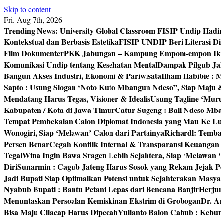
Skip to content
Fri. Aug 7th, 2026
Trending News:
University Global Classroom FISIP Undip Hadi
Kontekstual dan Berbasis Estetika
FISIP UNDIP Beri Literasi D
Film Dokumenter
PKK Jabungan – Kampung Empom-empon Ikuti
Komunikasi Undip tentang Kesehatan Mental
Dampak Pilgub Jak
Bangun Akses Industri, Ekonomi & Pariwisata
Ilham Habibie : 
Sapto : Usung Slogan ‘Noto Kuto Mbangun Ndeso”, Siap Maju
Mendatang Harus Tegas, Visioner & Idealis
Usung Tagline ‘Mur
Kabupaten / Kota di Jawa Timur
Catur Sugeng : Bali Ndeso M
Tempat Pembekalan Calon Diplomat Indonesia yang Mau Ke Lu
Wonogiri, Siap ‘Melawan’ Calon dari Partainya
Richardl: Temb
Persen Benar
Cegah Konflik Internal & Transparansi Keuangan
Tegal
Wina Ingin Bawa Sragen Lebih Sejahtera, Siap ‘Melawan 
Diri
Sunarmin : Cagub Jateng Harus Sosok yang Rekam Jejak P
Jadi Bupati Siap Optimalkan Potensi untuk Sejahterakan Masya
Nyabub Bupati : Bantu Petani Lepas dari Bencana Banjir
Herju
Menuntaskan Persoalan Kemiskinan Ekstrim di Grobogan
Dr. A
Bisa Maju Cilacap Harus Dipecah
Yulianto Balon Cabub : Keb