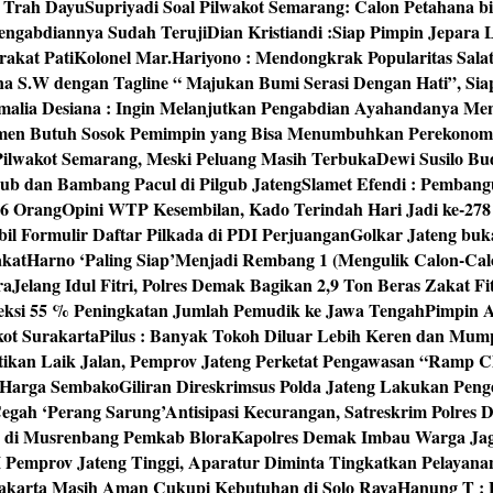
‘ Trah Dayu
Supriyadi Soal Pilwakot Semarang: Calon Petahana b
engabdiannya Sudah Teruji
Dian Kristiandi :Siap Pimpin Jepara
rakat Pati
Kolonel Mar.Hariyono : Mendongkrak Popularitas Sala
na S.W dengan Tagline “ Majukan Bumi Serasi Dengan Hati”, S
malia Desiana : Ingin Melanjutkan Pengabdian Ayahandanya Me
umen Butuh Sosok Pemimpin yang Bisa Menumbuhkan Perekonom
 Pilwakot Semarang, Meski Peluang Masih Terbuka
Dewi Susilo Bu
ub dan Bambang Pacul di Pilgub Jateng
Slamet Efendi : Pembang
46 Orang
Opini WTP Kesembilan, Kado Terindah Hari Jadi ke-27
il Formulir Daftar Pilkada di PDI Perjuangan
Golkar Jateng buk
akat
Harno ‘Paling Siap’Menjadi Rembang 1 (Mengulik Calon-Cal
ra
Jelang Idul Fitri, Polres Demak Bagikan 2,9 Ton Beras Zakat Fi
yeksi 55 % Peningkatan Jumlah Pemudik ke Jawa Tengah
Pimpin A
kot Surakarta
Pilus : Banyak Tokoh Diluar Lebih Keren dan Mum
tikan Laik Jalan, Pemprov Jateng Perketat Pengawasan “Ramp
 Harga Sembako
Giliran Direskrimsus Polda Jateng Lakukan Pe
egah ‘Perang Sarung’
Antisipasi Kecurangan, Satreskrim Polre
n di Musrenbang Pemkab Blora
Kapolres Demak Imbau Warga Ja
emprov Jateng Tinggi, Aparatur Diminta Tingkatkan Pelayana
rakarta Masih Aman Cukupi Kebutuhan di Solo Raya
Hanung T : 