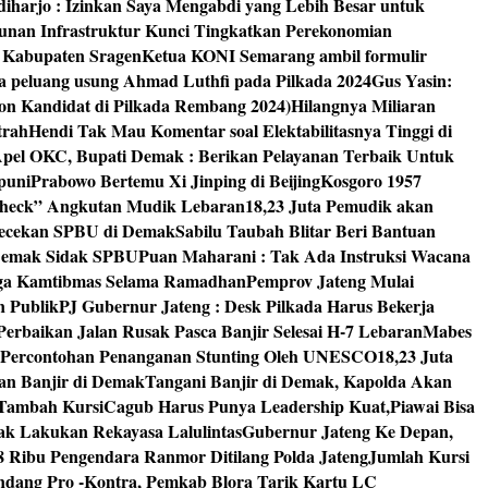
diharjo : Izinkan Saya Mengabdi yang Lebih Besar untuk
unan Infrastruktur Kunci Tingkatkan Perekonomian
8 Kabupaten Sragen
Ketua KONI Semarang ambil formulir
a peluang usung Ahmad Luthfi pada Pilkada 2024
Gus Yasin:
on Kandidat di Pilkada Rembang 2024)
Hilangnya Miliaran
trah
Hendi Tak Mau Komentar soal Elektabilitasnya Tinggi di
pel OKC, Bupati Demak : Berikan Pelayanan Terbaik Untuk
puni
Prabowo Bertemu Xi Jinping di Beijing
Kosgoro 1957
 Check” Angkutan Mudik Lebaran
18,23 Juta Pemudik akan
ngecekan SPBU di Demak
Sabilu Taubah Blitar Beri Bantuan
s Demak Sidak SPBU
Puan Maharani : Tak Ada Instruksi Wacana
ga Kamtibmas Selama Ramadhan
Pemprov Jateng Mulai
n Publik
PJ Gubernur Jateng : Desk Pilkada Harus Bekerja
Perbaikan Jalan Rusak Pasca Banjir Selesai H-7 Lebaran
Mabes
 Percontohan Penanganan Stunting Oleh UNESCO
18,23 Juta
an Banjir di Demak
Tangani Banjir di Demak, Kapolda Akan
I Tambah Kursi
Cagub Harus Punya Leadership Kuat,Piawai Bisa
mak Lakukan Rekayasa Lalulintas
Gubernur Jateng Ke Depan,
8 Ribu Pengendara Ranmor Ditilang Polda Jateng
Jumlah Kursi
dang Pro -Kontra, Pemkab Blora Tarik Kartu LC