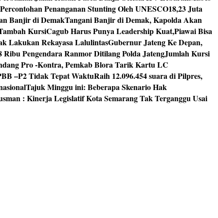
 Percontohan Penanganan Stunting Oleh UNESCO
18,23 Juta
an Banjir di Demak
Tangani Banjir di Demak, Kapolda Akan
I Tambah Kursi
Cagub Harus Punya Leadership Kuat,Piawai Bisa
mak Lakukan Rekayasa Lalulintas
Gubernur Jateng Ke Depan,
8 Ribu Pengendara Ranmor Ditilang Polda Jateng
Jumlah Kursi
dang Pro -Kontra, Pemkab Blora Tarik Kartu LC
PBB –P2 Tidak Tepat Waktu
Raih 12.096.454 suara di Pilpres,
nasional
Tajuk Minggu ini: Beberapa Skenario Hak
usman : Kinerja Legislatif Kota Semarang Tak Terganggu Usai