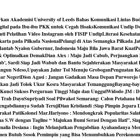
rkan Akademisi University of Leeds Bahas Komunikasi Lintas Bu
igital pada Ibu-ibu PKK untuk Cegah Hoaks
Komunikasi Undip Do
 Pelatihan Video Instagram oleh FISIP Undip
Literasi Kesehat
arta pada Pilkada Nasional
Pelangi di Atas Semangka Pilkada Ja
Mantab Nyalon Gubernur, Indonesia Maju Bila Jawa Barat Kuat
P
 & Optimalkan Demak
Dian Alex : Maju Jadi Cabub, Perjuangkan
ub’, Sardi Siap Jadi Wabub dan Bantu Sejahterakan Masyarakat
bangun Ndeso,Upayakan Jalur Tol Menuju Grobogan
Penguatan Kes
ar Negeri
Dion Agasi : Jangan Gadaikan Masa Depan Purworejo 
akau Jadi Tolok Ukur Kesra Masyarakat Temanggung
Bayang-baya
 Kunci Sukses Perguruan Tinggi Maju dan Unggul
Widodo JM : Da
‘ Trah Dayu
Supriyadi Soal Pilwakot Semarang: Calon Petahana b
engabdiannya Sudah Teruji
Dian Kristiandi :Siap Pimpin Jepara
rakat Pati
Kolonel Mar.Hariyono : Mendongkrak Popularitas Sala
na S.W dengan Tagline “ Majukan Bumi Serasi Dengan Hati”, S
malia Desiana : Ingin Melanjutkan Pengabdian Ayahandanya Me
umen Butuh Sosok Pemimpin yang Bisa Menumbuhkan Perekonom