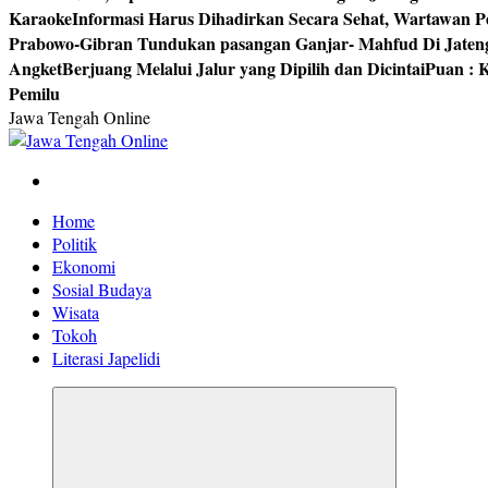
Karaoke
Informasi Harus Dihadirkan Secara Sehat, Wartawan P
Prabowo-Gibran Tundukan pasangan Ganjar- Mahfud Di Jaten
Angket
Berjuang Melalui Jalur yang Dipilih dan Dicintai
Puan : K
Pemilu
Jawa Tengah Online
Berita Jawa Tengah Terbaru dan Terkini
Home
Politik
Ekonomi
Sosial Budaya
Wisata
Tokoh
Literasi Japelidi