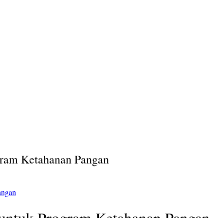
gram Ketahanan Pangan
angan
 untuk Program Ketahanan Pangan