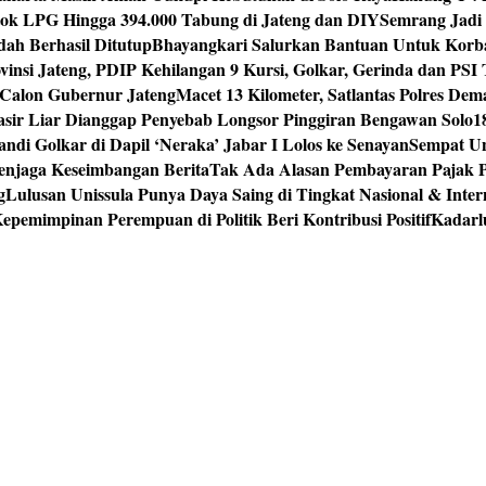
tok LPG Hingga 394.000 Tabung di Jateng dan DIY
Semrang Jadi
ah Berhasil Ditutup
Bhayangkari Salurkan Bantuan Untuk Korb
vinsi Jateng, PDIP Kehilangan 9 Kursi, Golkar, Gerinda dan PS
Calon Gubernur Jateng
Macet 13 Kilometer, Satlantas Polres De
sir Liar Dianggap Penyebab Longsor Pinggiran Bengawan Solo
1
andi Golkar di Dapil ‘Neraka’ Jabar I Lolos ke Senayan
Sempat Un
enjaga Keseimbangan Berita
Tak Ada Alasan Pembayaran Pajak 
g
Lulusan Unissula Punya Daya Saing di Tingkat Nasional & Inter
epemimpinan Perempuan di Politik Beri Kontribusi Positif
Kadarl