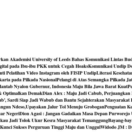
rkan Akademisi University of Leeds Bahas Komunikasi Lintas Bu
igital pada Ibu-ibu PKK untuk Cegah Hoaks
Komunikasi Undip Do
 Pelatihan Video Instagram oleh FISIP Undip
Literasi Kesehat
arta pada Pilkada Nasional
Pelangi di Atas Semangka Pilkada Ja
Mantab Nyalon Gubernur, Indonesia Maju Bila Jawa Barat Kuat
P
 & Optimalkan Demak
Dian Alex : Maju Jadi Cabub, Perjuangkan
ub’, Sardi Siap Jadi Wabub dan Bantu Sejahterakan Masyarakat
bangun Ndeso,Upayakan Jalur Tol Menuju Grobogan
Penguatan Kes
ar Negeri
Dion Agasi : Jangan Gadaikan Masa Depan Purworejo 
akau Jadi Tolok Ukur Kesra Masyarakat Temanggung
Bayang-baya
 Kunci Sukses Perguruan Tinggi Maju dan Unggul
Widodo JM : Da