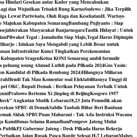
isa Hindari Gesekan antar Kader yang Mencalonkan
 Lagi dan Wujudkan Trisakti Bung Karno
Sudewo : Jika Terpilih
tiga Lewat Pariwisata, Olah Raga dan Kesehatan
H. Wartoyo
iap Majukan Kabupaten Semarang
Bambang Pujiyanto : Siap
nsejahterakan Masyarakat Banjarnegara
Taufik Hidayat : Untuk
ian
Pilwakot Tegal : Jamaludin Siap Maju,Tegal Harus Dipimpin
diharjo : Izinkan Saya Mengabdi yang Lebih Besar untuk
unan Infrastruktur Kunci Tingkatkan Perekonomian
8 Kabupaten Sragen
Ketua KONI Semarang ambil formulir
a peluang usung Ahmad Luthfi pada Pilkada 2024
Gus Yasin:
on Kandidat di Pilkada Rembang 2024)
Hilangnya Miliaran
trah
Hendi Tak Mau Komentar soal Elektabilitasnya Tinggi di
pel OKC, Bupati Demak : Berikan Pelayanan Terbaik Untuk
puni
Prabowo Bertemu Xi Jinping di Beijing
Kosgoro 1957
 Check” Angkutan Mudik Lebaran
18,23 Juta Pemudik akan
ngecekan SPBU di Demak
Sabilu Taubah Blitar Beri Bantuan
s Demak Sidak SPBU
Puan Maharani : Tak Ada Instruksi Wacana
ga Kamtibmas Selama Ramadhan
Pemprov Jateng Mulai
n Publik
PJ Gubernur Jateng : Desk Pilkada Harus Bekerja
Perbaikan Jalan Rusak Pasca Banjir Selesai H-7 Lebaran
Mabes