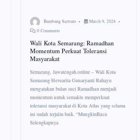
g
a
Bambang Sartono
March 9, 2024
0 Comments
t
Wali Kota Semarang: Ramadhan
Momentum Perkuat Toleransi
i
Masyarakat
o
Semarang, Jawatengah.online – Wali Kota
Semarang Hevearita Gunaryanti Rahayu
n
mengatakan bulan suci Ramadhan menjadi
momentum untuk semakin memperkuat
toleransi masyarakat di Kota Atlas yang selama
ini sudah terjalin baik. “MungkinBaca
Selengkapnya