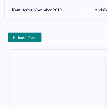
P
Kami terbit November 2019
Andalk
o
s
Related Posts
t
n
a
v
i