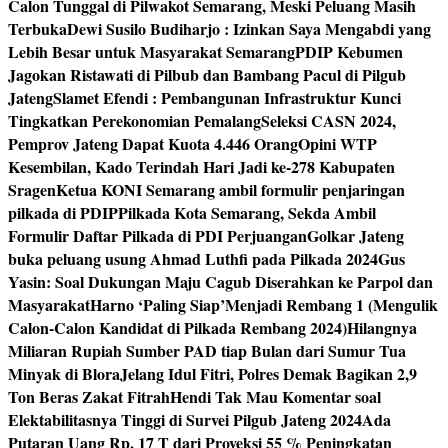
Calon Tunggal di Pilwakot Semarang, Meski Peluang Masih
Terbuka
Dewi Susilo Budiharjo : Izinkan Saya Mengabdi yang
Lebih Besar untuk Masyarakat Semarang
PDIP Kebumen
Jagokan Ristawati di Pilbub dan Bambang Pacul di Pilgub
Jateng
Slamet Efendi : Pembangunan Infrastruktur Kunci
Tingkatkan Perekonomian Pemalang
Seleksi CASN 2024,
Pemprov Jateng Dapat Kuota 4.446 Orang
Opini WTP
Kesembilan, Kado Terindah Hari Jadi ke-278 Kabupaten
Sragen
Ketua KONI Semarang ambil formulir penjaringan
pilkada di PDIP
Pilkada Kota Semarang, Sekda Ambil
Formulir Daftar Pilkada di PDI Perjuangan
Golkar Jateng
buka peluang usung Ahmad Luthfi pada Pilkada 2024
Gus
Yasin: Soal Dukungan Maju Cagub Diserahkan ke Parpol dan
Masyarakat
Harno ‘Paling Siap’Menjadi Rembang 1 (Mengulik
Calon-Calon Kandidat di Pilkada Rembang 2024)
Hilangnya
Miliaran Rupiah Sumber PAD tiap Bulan dari Sumur Tua
Minyak di Blora
Jelang Idul Fitri, Polres Demak Bagikan 2,9
Ton Beras Zakat Fitrah
Hendi Tak Mau Komentar soal
Elektabilitasnya Tinggi di Survei Pilgub Jateng 2024
Ada
Putaran Uang Rp. 17 T dari Proyeksi 55 % Peningkatan