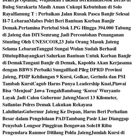
Bulog Surakarta Masih Aman Cukupi Kebutuhan di Solo
Raya
Hanung T : Perbaikan Jalan Rusak Pasca Banjir Selesai
H-7 Lebaran
Mabes Polri Beri Bantuan Korban Banjir
Demak.
Pertamina Pertebal Stok LPG Hingga 394.000 Tabung
di Jateng dan DIY
Semrang Jadi Percontohan Penanganan
Stunting Oleh UNESCO
18,23 Juta Orang Masuk Jateng
Selama Lebaran
Tanggul Sungai Wulan Sudah Berhasil
Ditutup
Bhayangkari Salurkan Bantuan Untuk Korban Banjir
di Demak
Tangani Banjir di Demak, Kapolda Akan Kerjasama
dengan BBWS Perbaiki Sungai
Hasil Pileg DPRD Provinsi
Jateng, PDIP Kehilangan 9 Kursi, Golkar, Gerinda dan PSI
Tambah Kursi
Cagub Harus Punya Leadership Kuat,Piawai
Bisa ‘Menjual’ Jawa Tengah
Bambang ‘Korea’ Wuryanto
Layak Jadi Calon Gubernur Jateng
Macet 13 Kilometer,
Satlantas Polres Demak Lakukan Rekayasa
Lalulintas
Gubernur Jateng Ke Depan, Harus Beri Perhatian
Besar dalam Pengelolaan PAD
Tambang Pasir Liar Dianggap
Penyebab Longsor Pinggiran Bengawan Solo
18 Ribu
Pengendara Ranmor Ditilang Polda Jateng
Jumlah Kursi di