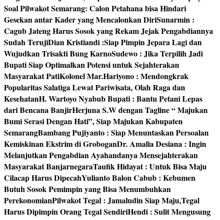
Soal Pilwakot Semarang: Calon Petahana bisa Hindari
Gesekan antar Kader yang Mencalonkan Diri
Sunarmin :
Cagub Jateng Harus Sosok yang Rekam Jejak Pengabdiannya
Sudah Teruji
Dian Kristiandi :Siap Pimpin Jepara Lagi dan
Wujudkan Trisakti Bung Karno
Sudewo : Jika Terpilih Jadi
Bupati Siap Optimalkan Potensi untuk Sejahterakan
Masyarakat Pati
Kolonel Mar.Hariyono : Mendongkrak
Popularitas Salatiga Lewat Pariwisata, Olah Raga dan
Kesehatan
H. Wartoyo Nyabub Bupati : Bantu Petani Lepas
dari Bencana Banjir
Herjuna S.W dengan Tagline “ Majukan
Bumi Serasi Dengan Hati”, Siap Majukan Kabupaten
Semarang
Bambang Pujiyanto : Siap Menuntaskan Persoalan
Kemiskinan Ekstrim di Grobogan
Dr. Amalia Desiana : Ingin
Melanjutkan Pengabdian Ayahandanya Mensejahterakan
Masyarakat Banjarnegara
Taufik Hidayat : Untuk Bisa Maju
Cilacap Harus Dipecah
Yulianto Balon Cabub : Kebumen
Butuh Sosok Pemimpin yang Bisa Menumbuhkan
Perekonomian
Pilwakot Tegal : Jamaludin Siap Maju,Tegal
Harus Dipimpin Orang Tegal Sendiri
Hendi : Sulit Mengusung