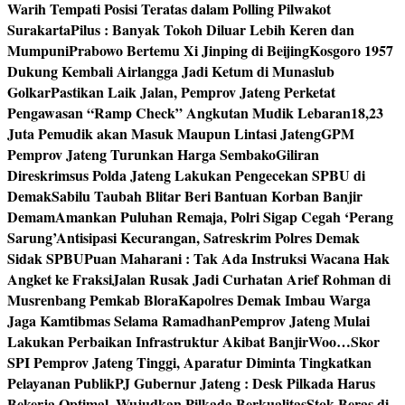
Warih Tempati Posisi Teratas dalam Polling Pilwakot
Surakarta
Pilus : Banyak Tokoh Diluar Lebih Keren dan
Mumpuni
Prabowo Bertemu Xi Jinping di Beijing
Kosgoro 1957
Dukung Kembali Airlangga Jadi Ketum di Munaslub
Golkar
Pastikan Laik Jalan, Pemprov Jateng Perketat
Pengawasan “Ramp Check” Angkutan Mudik Lebaran
18,23
Juta Pemudik akan Masuk Maupun Lintasi Jateng
GPM
Pemprov Jateng Turunkan Harga Sembako
Giliran
Direskrimsus Polda Jateng Lakukan Pengecekan SPBU di
Demak
Sabilu Taubah Blitar Beri Bantuan Korban Banjir
Demam
Amankan Puluhan Remaja, Polri Sigap Cegah ‘Perang
Sarung’
Antisipasi Kecurangan, Satreskrim Polres Demak
Sidak SPBU
Puan Maharani : Tak Ada Instruksi Wacana Hak
Angket ke Fraksi
Jalan Rusak Jadi Curhatan Arief Rohman di
Musrenbang Pemkab Blora
Kapolres Demak Imbau Warga
Jaga Kamtibmas Selama Ramadhan
Pemprov Jateng Mulai
Lakukan Perbaikan Infrastruktur Akibat Banjir
Woo…Skor
SPI Pemprov Jateng Tinggi, Aparatur Diminta Tingkatkan
Pelayanan Publik
PJ Gubernur Jateng : Desk Pilkada Harus
Bekerja Optimal, Wujudkan Pilkada Berkualitas
Stok Beras di