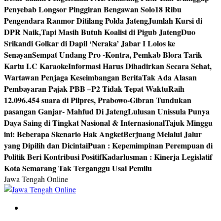
Penyebab Longsor Pinggiran Bengawan Solo
18 Ribu
Pengendara Ranmor Ditilang Polda Jateng
Jumlah Kursi di
DPR Naik,Tapi Masih Butuh Koalisi di Pigub Jateng
Duo
Srikandi Golkar di Dapil ‘Neraka’ Jabar I Lolos ke
Senayan
Sempat Undang Pro -Kontra, Pemkab Blora Tarik
Kartu LC Karaoke
Informasi Harus Dihadirkan Secara Sehat,
Wartawan Penjaga Keseimbangan Berita
Tak Ada Alasan
Pembayaran Pajak PBB –P2 Tidak Tepat Waktu
Raih
12.096.454 suara di Pilpres, Prabowo-Gibran Tundukan
pasangan Ganjar- Mahfud Di Jateng
Lulusan Unissula Punya
Daya Saing di Tingkat Nasional & Internasional
Tajuk Minggu
ini: Beberapa Skenario Hak Angket
Berjuang Melalui Jalur
yang Dipilih dan Dicintai
Puan : Kepemimpinan Perempuan di
Politik Beri Kontribusi Positif
Kadarlusman : Kinerja Legislatif
Kota Semarang Tak Terganggu Usai Pemilu
Jawa Tengah Online
Berita Jawa Tengah Terbaru dan Terkini