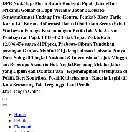
DPR Naik,Tapi Masih Butuh Koalisi di Pigub Jateng
Duo
Srikandi Golkar di Dapil ‘Neraka’ Jabar I Lolos ke
Senayan
Sempat Undang Pro -Kontra, Pemkab Blora Tarik
Kartu LC Karaoke
Informasi Harus Dihadirkan Secara Sehat,
Wartawan Penjaga Keseimbangan Berita
Tak Ada Alasan
Pembayaran Pajak PBB –P2 Tidak Tepat Waktu
Raih
12.096.454 suara di Pilpres, Prabowo-Gibran Tundukan
pasangan Ganjar- Mahfud Di Jateng
Lulusan Unissula Punya
Daya Saing di Tingkat Nasional & Internasional
Tajuk Minggu
ini: Beberapa Skenario Hak Angket
Berjuang Melalui Jalur
yang Dipilih dan Dicintai
Puan : Kepemimpinan Perempuan di
Politik Beri Kontribusi Positif
Kadarlusman : Kinerja Legislatif
Kota Semarang Tak Terganggu Usai Pemilu
Jawa Tengah Online
Home
Politik
Ekonomi