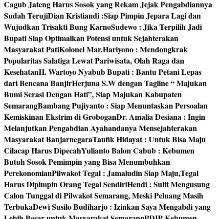
Cagub Jateng Harus Sosok yang Rekam Jejak Pengabdiannya
Sudah Teruji
Dian Kristiandi :Siap Pimpin Jepara Lagi dan
Wujudkan Trisakti Bung Karno
Sudewo : Jika Terpilih Jadi
Bupati Siap Optimalkan Potensi untuk Sejahterakan
Masyarakat Pati
Kolonel Mar.Hariyono : Mendongkrak
Popularitas Salatiga Lewat Pariwisata, Olah Raga dan
Kesehatan
H. Wartoyo Nyabub Bupati : Bantu Petani Lepas
dari Bencana Banjir
Herjuna S.W dengan Tagline “ Majukan
Bumi Serasi Dengan Hati”, Siap Majukan Kabupaten
Semarang
Bambang Pujiyanto : Siap Menuntaskan Persoalan
Kemiskinan Ekstrim di Grobogan
Dr. Amalia Desiana : Ingin
Melanjutkan Pengabdian Ayahandanya Mensejahterakan
Masyarakat Banjarnegara
Taufik Hidayat : Untuk Bisa Maju
Cilacap Harus Dipecah
Yulianto Balon Cabub : Kebumen
Butuh Sosok Pemimpin yang Bisa Menumbuhkan
Perekonomian
Pilwakot Tegal : Jamaludin Siap Maju,Tegal
Harus Dipimpin Orang Tegal Sendiri
Hendi : Sulit Mengusung
Calon Tunggal di Pilwakot Semarang, Meski Peluang Masih
Terbuka
Dewi Susilo Budiharjo : Izinkan Saya Mengabdi yang
Lebih Besar untuk Masyarakat Semarang
PDIP Kebumen