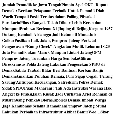
Jumlah Pemudik ke Jawa Tengah
Pimpin Apel OKC, Bupati
Demak : Berikan Pelayanan Terbaik Untuk Pemudik
Diah
Warih Tempati Posisi Teratas dalam Polling Pilwakot
Surakarta
Pilus : Banyak Tokoh Diluar Lebih Keren dan
Mumpuni
Prabowo Bertemu Xi Jinping di Beijing
Kosgoro 1957
Dukung Kembali Airlangga Jadi Ketum di Munaslub
Golkar
Pastikan Laik Jalan, Pemprov Jateng Perketat
Pengawasan “Ramp Check” Angkutan Mudik Lebaran
18,23
Juta Pemudik akan Masuk Maupun Lintasi Jateng
GPM
Pemprov Jateng Turunkan Harga Sembako
Giliran
Direskrimsus Polda Jateng Lakukan Pengecekan SPBU di
Demak
Sabilu Taubah Blitar Beri Bantuan Korban Banjir
Demam
Amankan Puluhan Remaja, Polri Sigap Cegah ‘Perang
Sarung’
Antisipasi Kecurangan, Satreskrim Polres Demak
Sidak SPBU
Puan Maharani : Tak Ada Instruksi Wacana Hak
Angket ke Fraksi
Jalan Rusak Jadi Curhatan Arief Rohman di
Musrenbang Pemkab Blora
Kapolres Demak Imbau Warga
Jaga Kamtibmas Selama Ramadhan
Pemprov Jateng Mulai
Lakukan Perbaikan Infrastruktur Akibat Banjir
Woo…Skor