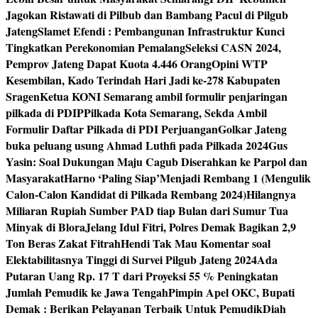
Jagokan Ristawati di Pilbub dan Bambang Pacul di Pilgub
Jateng
Slamet Efendi : Pembangunan Infrastruktur Kunci
Tingkatkan Perekonomian Pemalang
Seleksi CASN 2024,
Pemprov Jateng Dapat Kuota 4.446 Orang
Opini WTP
Kesembilan, Kado Terindah Hari Jadi ke-278 Kabupaten
Sragen
Ketua KONI Semarang ambil formulir penjaringan
pilkada di PDIP
Pilkada Kota Semarang, Sekda Ambil
Formulir Daftar Pilkada di PDI Perjuangan
Golkar Jateng
buka peluang usung Ahmad Luthfi pada Pilkada 2024
Gus
Yasin: Soal Dukungan Maju Cagub Diserahkan ke Parpol dan
Masyarakat
Harno ‘Paling Siap’Menjadi Rembang 1 (Mengulik
Calon-Calon Kandidat di Pilkada Rembang 2024)
Hilangnya
Miliaran Rupiah Sumber PAD tiap Bulan dari Sumur Tua
Minyak di Blora
Jelang Idul Fitri, Polres Demak Bagikan 2,9
Ton Beras Zakat Fitrah
Hendi Tak Mau Komentar soal
Elektabilitasnya Tinggi di Survei Pilgub Jateng 2024
Ada
Putaran Uang Rp. 17 T dari Proyeksi 55 % Peningkatan
Jumlah Pemudik ke Jawa Tengah
Pimpin Apel OKC, Bupati
Demak : Berikan Pelayanan Terbaik Untuk Pemudik
Diah