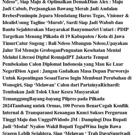
Ndeso”, Siap Maju & Optimalkan Demak
Dian Alex : Maju
Jadi Cabub, Perjuangkan Bawang Merah Jadi Andalan
Brebes
Pemimpin Jepara Mendatang Harus Tegas, Visioner &
Idealis
Usung Tagline ‘Murub’, Sardi Siap Jadi Wabub dan
Bantu Sejahterakan Masyarakat Banyumas
Sri Untari : PDIP
Targetkan Menang Pilkada di 19 Kabupaten / Kota di Jawa
Timur
Catur Sugeng : Bali Ndeso Mbangun Ndeso,Upayakan
Jalur Tol Menuju Grobogan
Penguatan Kesehatan Mental
Melalui Literasi Digital Remaja
IPT Jakarta Tempat
Pembekalan Calon Diplomat Indonesia yang Mau Ke Luar
Negeri
Dion Agasi : Jangan Gadaikan Masa Depan Purworejo
Untuk Kepentingan Sesaat
Tarso Ingin Membuat Perubahan di
Wonogiri, Siap ‘Melawan’ Calon dari Partainya
Richardl:
Tembakau Jadi Tolok Ukur Kesra Masyarakat
Temanggung
Bayang-bayang Pilpres pada Pilkada
2024
Tambang untuk Ormas, 100 Persen Benar
Cegah Konflik
Internal & Transparansi Keuangan Kunci Sukses Perguruan
Tinggi Maju dan Unggul
Widodo JM : Dampingi Dua Bupati
Jadi ‘Modal’ Nyalon Wakil Bupati Tegal
Wina Ingin Bawa
Sragen Lebih Sejahtera, Siap ‘Melawan ‘ Trah Dayu
Supriyadi