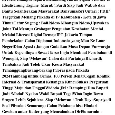
Idealis
Usung Tagline ‘Murub’, Sardi Siap Jadi Wabub dan
Bantu Sejahterakan Masyarakat Banyumas
Sri Untari : PDIP
Targetkan Menang Pilkada di 19 Kabupaten / Kota di Jawa
Timur
Catur Sugeng : Bali Ndeso Mbangun Ndeso,Upayakan
Jalur Tol Menuju Grobogan
Penguatan Kesehatan Mental
Melalui Literasi Digital Remaja
IPT Jakarta Tempat
Pembekalan Calon Diplomat Indonesia yang Mau Ke Luar
Negeri
Dion Agasi : Jangan Gadaikan Masa Depan Purworejo
Untuk Kepentingan Sesaat
Tarso Ingin Membuat Perubahan di
Wonogiri, Siap ‘Melawan’ Calon dari Partainya
Richardl:
Tembakau Jadi Tolok Ukur Kesra Masyarakat
Temanggung
Bayang-bayang Pilpres pada Pilkada
2024
Tambang untuk Ormas, 100 Persen Benar
Cegah Konflik
Internal & Transparansi Keuangan Kunci Sukses Perguruan
Tinggi Maju dan Unggul
Widodo JM : Dampingi Dua Bupati
Jadi ‘Modal’ Nyalon Wakil Bupati Tegal
Wina Ingin Bawa
Sragen Lebih Sejahtera, Siap ‘Melawan ‘ Trah Dayu
Supriyadi
Soal Pilwakot Semarang: Calon Petahana bisa Hindari
Gesekan antar Kader yang Mencalonkan Diri
Sunarmin :