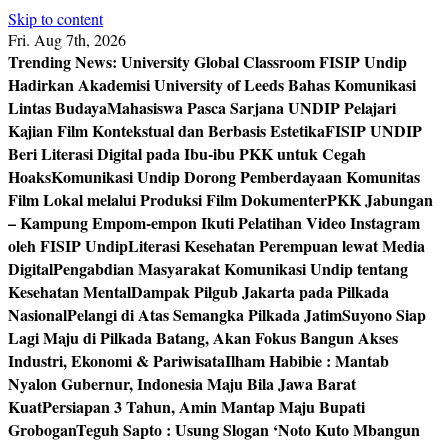
Skip to content
Fri. Aug 7th, 2026
Trending News:
University Global Classroom FISIP Undip
Hadirkan Akademisi University of Leeds Bahas Komunikasi
Lintas Budaya
Mahasiswa Pasca Sarjana UNDIP Pelajari
Kajian Film Kontekstual dan Berbasis Estetika
FISIP UNDIP
Beri Literasi Digital pada Ibu-ibu PKK untuk Cegah
Hoaks
Komunikasi Undip Dorong Pemberdayaan Komunitas
Film Lokal melalui Produksi Film Dokumenter
PKK Jabungan
– Kampung Empom-empon Ikuti Pelatihan Video Instagram
oleh FISIP Undip
Literasi Kesehatan Perempuan lewat Media
Digital
Pengabdian Masyarakat Komunikasi Undip tentang
Kesehatan Mental
Dampak Pilgub Jakarta pada Pilkada
Nasional
Pelangi di Atas Semangka Pilkada Jatim
Suyono Siap
Lagi Maju di Pilkada Batang, Akan Fokus Bangun Akses
Industri, Ekonomi & Pariwisata
Ilham Habibie : Mantab
Nyalon Gubernur, Indonesia Maju Bila Jawa Barat
Kuat
Persiapan 3 Tahun, Amin Mantap Maju Bupati
Grobogan
Teguh Sapto : Usung Slogan ‘Noto Kuto Mbangun