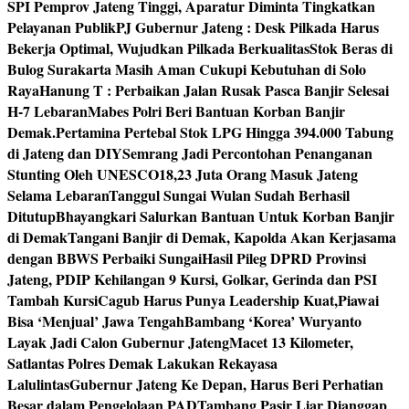
SPI Pemprov Jateng Tinggi, Aparatur Diminta Tingkatkan
Pelayanan Publik
PJ Gubernur Jateng : Desk Pilkada Harus
Bekerja Optimal, Wujudkan Pilkada Berkualitas
Stok Beras di
Bulog Surakarta Masih Aman Cukupi Kebutuhan di Solo
Raya
Hanung T : Perbaikan Jalan Rusak Pasca Banjir Selesai
H-7 Lebaran
Mabes Polri Beri Bantuan Korban Banjir
Demak.
Pertamina Pertebal Stok LPG Hingga 394.000 Tabung
di Jateng dan DIY
Semrang Jadi Percontohan Penanganan
Stunting Oleh UNESCO
18,23 Juta Orang Masuk Jateng
Selama Lebaran
Tanggul Sungai Wulan Sudah Berhasil
Ditutup
Bhayangkari Salurkan Bantuan Untuk Korban Banjir
di Demak
Tangani Banjir di Demak, Kapolda Akan Kerjasama
dengan BBWS Perbaiki Sungai
Hasil Pileg DPRD Provinsi
Jateng, PDIP Kehilangan 9 Kursi, Golkar, Gerinda dan PSI
Tambah Kursi
Cagub Harus Punya Leadership Kuat,Piawai
Bisa ‘Menjual’ Jawa Tengah
Bambang ‘Korea’ Wuryanto
Layak Jadi Calon Gubernur Jateng
Macet 13 Kilometer,
Satlantas Polres Demak Lakukan Rekayasa
Lalulintas
Gubernur Jateng Ke Depan, Harus Beri Perhatian
Besar dalam Pengelolaan PAD
Tambang Pasir Liar Dianggap