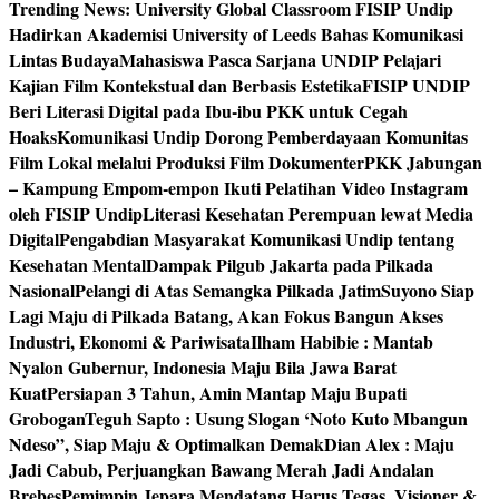
Trending News:
University Global Classroom FISIP Undip
Hadirkan Akademisi University of Leeds Bahas Komunikasi
Lintas Budaya
Mahasiswa Pasca Sarjana UNDIP Pelajari
Kajian Film Kontekstual dan Berbasis Estetika
FISIP UNDIP
Beri Literasi Digital pada Ibu-ibu PKK untuk Cegah
Hoaks
Komunikasi Undip Dorong Pemberdayaan Komunitas
Film Lokal melalui Produksi Film Dokumenter
PKK Jabungan
– Kampung Empom-empon Ikuti Pelatihan Video Instagram
oleh FISIP Undip
Literasi Kesehatan Perempuan lewat Media
Digital
Pengabdian Masyarakat Komunikasi Undip tentang
Kesehatan Mental
Dampak Pilgub Jakarta pada Pilkada
Nasional
Pelangi di Atas Semangka Pilkada Jatim
Suyono Siap
Lagi Maju di Pilkada Batang, Akan Fokus Bangun Akses
Industri, Ekonomi & Pariwisata
Ilham Habibie : Mantab
Nyalon Gubernur, Indonesia Maju Bila Jawa Barat
Kuat
Persiapan 3 Tahun, Amin Mantap Maju Bupati
Grobogan
Teguh Sapto : Usung Slogan ‘Noto Kuto Mbangun
Ndeso”, Siap Maju & Optimalkan Demak
Dian Alex : Maju
Jadi Cabub, Perjuangkan Bawang Merah Jadi Andalan
Brebes
Pemimpin Jepara Mendatang Harus Tegas, Visioner &