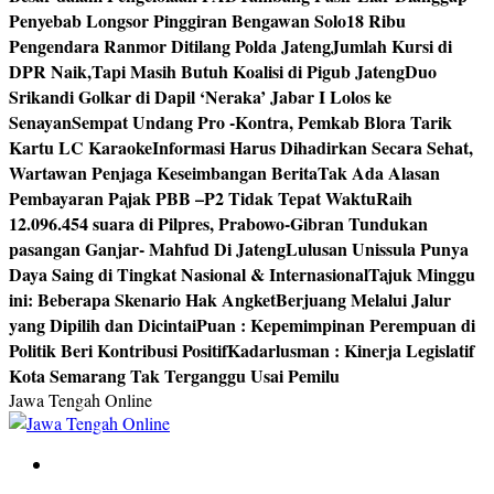
Penyebab Longsor Pinggiran Bengawan Solo
18 Ribu
Pengendara Ranmor Ditilang Polda Jateng
Jumlah Kursi di
DPR Naik,Tapi Masih Butuh Koalisi di Pigub Jateng
Duo
Srikandi Golkar di Dapil ‘Neraka’ Jabar I Lolos ke
Senayan
Sempat Undang Pro -Kontra, Pemkab Blora Tarik
Kartu LC Karaoke
Informasi Harus Dihadirkan Secara Sehat,
Wartawan Penjaga Keseimbangan Berita
Tak Ada Alasan
Pembayaran Pajak PBB –P2 Tidak Tepat Waktu
Raih
12.096.454 suara di Pilpres, Prabowo-Gibran Tundukan
pasangan Ganjar- Mahfud Di Jateng
Lulusan Unissula Punya
Daya Saing di Tingkat Nasional & Internasional
Tajuk Minggu
ini: Beberapa Skenario Hak Angket
Berjuang Melalui Jalur
yang Dipilih dan Dicintai
Puan : Kepemimpinan Perempuan di
Politik Beri Kontribusi Positif
Kadarlusman : Kinerja Legislatif
Kota Semarang Tak Terganggu Usai Pemilu
Jawa Tengah Online
Berita Jawa Tengah Terbaru dan Terkini