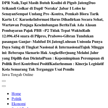
DPR Naik,Tapi Masih Butuh Koalisi di Pigub Jateng
Duo
Srikandi Golkar di Dapil ‘Neraka’ Jabar I Lolos ke
Senayan
Sempat Undang Pro -Kontra, Pemkab Blora Tarik
Kartu LC Karaoke
Informasi Harus Dihadirkan Secara Sehat,
Wartawan Penjaga Keseimbangan Berita
Tak Ada Alasan
Pembayaran Pajak PBB –P2 Tidak Tepat Waktu
Raih
12.096.454 suara di Pilpres, Prabowo-Gibran Tundukan
pasangan Ganjar- Mahfud Di Jateng
Lulusan Unissula Punya
Daya Saing di Tingkat Nasional & Internasional
Tajuk Minggu
ini: Beberapa Skenario Hak Angket
Berjuang Melalui Jalur
yang Dipilih dan Dicintai
Puan : Kepemimpinan Perempuan di
Politik Beri Kontribusi Positif
Kadarlusman : Kinerja Legislatif
Kota Semarang Tak Terganggu Usai Pemilu
Jawa Tengah Online
Home
Politik
Ekonomi