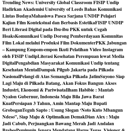
Trending News:
University Global Classroom FISIP Undip
Hadirkan Akademisi University of Leeds Bahas Komunikasi
Lintas Budaya
Mahasiswa Pasca Sarjana UNDIP Pelajari
Kajian Film Kontekstual dan Berbasis Estetika
FISIP UNDIP
Beri Literasi Digital pada Ibu-ibu PKK untuk Cegah
Hoaks
Komunikasi Undip Dorong Pemberdayaan Komunitas
Film Lokal melalui Produksi Film Dokumenter
PKK Jabungan
– Kampung Empom-empon Ikuti Pelatihan Video Instagram
oleh FISIP Undip
Literasi Kesehatan Perempuan lewat Media
Digital
Pengabdian Masyarakat Komunikasi Undip tentang
Kesehatan Mental
Dampak Pilgub Jakarta pada Pilkada
Nasional
Pelangi di Atas Semangka Pilkada Jatim
Suyono Siap
Lagi Maju di Pilkada Batang, Akan Fokus Bangun Akses
Industri, Ekonomi & Pariwisata
Ilham Habibie : Mantab
Nyalon Gubernur, Indonesia Maju Bila Jawa Barat
Kuat
Persiapan 3 Tahun, Amin Mantap Maju Bupati
Grobogan
Teguh Sapto : Usung Slogan ‘Noto Kuto Mbangun
Ndeso”, Siap Maju & Optimalkan Demak
Dian Alex : Maju
Jadi Cabub, Perjuangkan Bawang Merah Jadi Andalan
Brebes
Pemimpin Jepara Mendatang Harus Tegas, Visioner &