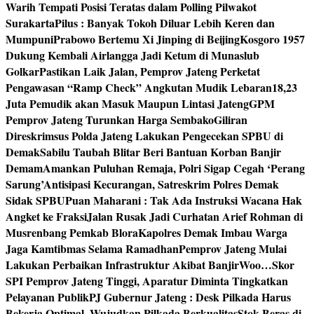
Warih Tempati Posisi Teratas dalam Polling Pilwakot
Surakarta
Pilus : Banyak Tokoh Diluar Lebih Keren dan
Mumpuni
Prabowo Bertemu Xi Jinping di Beijing
Kosgoro 1957
Dukung Kembali Airlangga Jadi Ketum di Munaslub
Golkar
Pastikan Laik Jalan, Pemprov Jateng Perketat
Pengawasan “Ramp Check” Angkutan Mudik Lebaran
18,23
Juta Pemudik akan Masuk Maupun Lintasi Jateng
GPM
Pemprov Jateng Turunkan Harga Sembako
Giliran
Direskrimsus Polda Jateng Lakukan Pengecekan SPBU di
Demak
Sabilu Taubah Blitar Beri Bantuan Korban Banjir
Demam
Amankan Puluhan Remaja, Polri Sigap Cegah ‘Perang
Sarung’
Antisipasi Kecurangan, Satreskrim Polres Demak
Sidak SPBU
Puan Maharani : Tak Ada Instruksi Wacana Hak
Angket ke Fraksi
Jalan Rusak Jadi Curhatan Arief Rohman di
Musrenbang Pemkab Blora
Kapolres Demak Imbau Warga
Jaga Kamtibmas Selama Ramadhan
Pemprov Jateng Mulai
Lakukan Perbaikan Infrastruktur Akibat Banjir
Woo…Skor
SPI Pemprov Jateng Tinggi, Aparatur Diminta Tingkatkan
Pelayanan Publik
PJ Gubernur Jateng : Desk Pilkada Harus
Bekerja Optimal, Wujudkan Pilkada Berkualitas
Stok Beras di