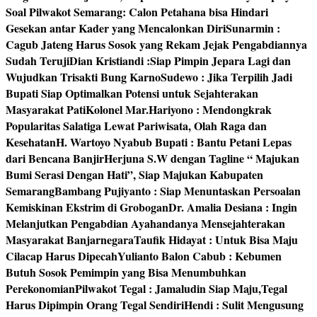
Soal Pilwakot Semarang: Calon Petahana bisa Hindari
Gesekan antar Kader yang Mencalonkan Diri
Sunarmin :
Cagub Jateng Harus Sosok yang Rekam Jejak Pengabdiannya
Sudah Teruji
Dian Kristiandi :Siap Pimpin Jepara Lagi dan
Wujudkan Trisakti Bung Karno
Sudewo : Jika Terpilih Jadi
Bupati Siap Optimalkan Potensi untuk Sejahterakan
Masyarakat Pati
Kolonel Mar.Hariyono : Mendongkrak
Popularitas Salatiga Lewat Pariwisata, Olah Raga dan
Kesehatan
H. Wartoyo Nyabub Bupati : Bantu Petani Lepas
dari Bencana Banjir
Herjuna S.W dengan Tagline “ Majukan
Bumi Serasi Dengan Hati”, Siap Majukan Kabupaten
Semarang
Bambang Pujiyanto : Siap Menuntaskan Persoalan
Kemiskinan Ekstrim di Grobogan
Dr. Amalia Desiana : Ingin
Melanjutkan Pengabdian Ayahandanya Mensejahterakan
Masyarakat Banjarnegara
Taufik Hidayat : Untuk Bisa Maju
Cilacap Harus Dipecah
Yulianto Balon Cabub : Kebumen
Butuh Sosok Pemimpin yang Bisa Menumbuhkan
Perekonomian
Pilwakot Tegal : Jamaludin Siap Maju,Tegal
Harus Dipimpin Orang Tegal Sendiri
Hendi : Sulit Mengusung