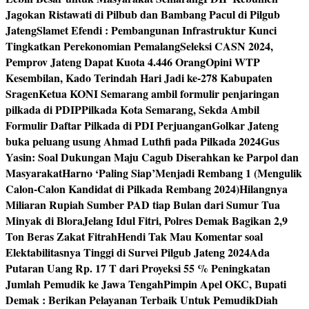
Jagokan Ristawati di Pilbub dan Bambang Pacul di Pilgub
Jateng
Slamet Efendi : Pembangunan Infrastruktur Kunci
Tingkatkan Perekonomian Pemalang
Seleksi CASN 2024,
Pemprov Jateng Dapat Kuota 4.446 Orang
Opini WTP
Kesembilan, Kado Terindah Hari Jadi ke-278 Kabupaten
Sragen
Ketua KONI Semarang ambil formulir penjaringan
pilkada di PDIP
Pilkada Kota Semarang, Sekda Ambil
Formulir Daftar Pilkada di PDI Perjuangan
Golkar Jateng
buka peluang usung Ahmad Luthfi pada Pilkada 2024
Gus
Yasin: Soal Dukungan Maju Cagub Diserahkan ke Parpol dan
Masyarakat
Harno ‘Paling Siap’Menjadi Rembang 1 (Mengulik
Calon-Calon Kandidat di Pilkada Rembang 2024)
Hilangnya
Miliaran Rupiah Sumber PAD tiap Bulan dari Sumur Tua
Minyak di Blora
Jelang Idul Fitri, Polres Demak Bagikan 2,9
Ton Beras Zakat Fitrah
Hendi Tak Mau Komentar soal
Elektabilitasnya Tinggi di Survei Pilgub Jateng 2024
Ada
Putaran Uang Rp. 17 T dari Proyeksi 55 % Peningkatan
Jumlah Pemudik ke Jawa Tengah
Pimpin Apel OKC, Bupati
Demak : Berikan Pelayanan Terbaik Untuk Pemudik
Diah