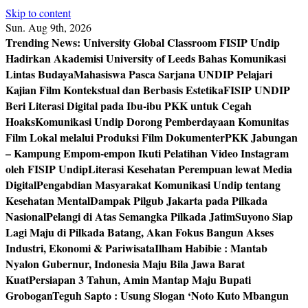
Skip to content
Sun. Aug 9th, 2026
Trending News:
University Global Classroom FISIP Undip
Hadirkan Akademisi University of Leeds Bahas Komunikasi
Lintas Budaya
Mahasiswa Pasca Sarjana UNDIP Pelajari
Kajian Film Kontekstual dan Berbasis Estetika
FISIP UNDIP
Beri Literasi Digital pada Ibu-ibu PKK untuk Cegah
Hoaks
Komunikasi Undip Dorong Pemberdayaan Komunitas
Film Lokal melalui Produksi Film Dokumenter
PKK Jabungan
– Kampung Empom-empon Ikuti Pelatihan Video Instagram
oleh FISIP Undip
Literasi Kesehatan Perempuan lewat Media
Digital
Pengabdian Masyarakat Komunikasi Undip tentang
Kesehatan Mental
Dampak Pilgub Jakarta pada Pilkada
Nasional
Pelangi di Atas Semangka Pilkada Jatim
Suyono Siap
Lagi Maju di Pilkada Batang, Akan Fokus Bangun Akses
Industri, Ekonomi & Pariwisata
Ilham Habibie : Mantab
Nyalon Gubernur, Indonesia Maju Bila Jawa Barat
Kuat
Persiapan 3 Tahun, Amin Mantap Maju Bupati
Grobogan
Teguh Sapto : Usung Slogan ‘Noto Kuto Mbangun