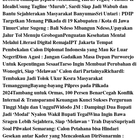
Idealis
Usung Tagline ‘Murub’, Sardi Siap Jadi Wabub dan
Bantu Sejahterakan Masyarakat Banyumas
Sri Untari : PDIP
Targetkan Menang Pilkada di 19 Kabupaten / Kota di Jawa
Timur
Catur Sugeng : Bali Ndeso Mbangun Ndeso,Upayakan
Jalur Tol Menuju Grobogan
Penguatan Kesehatan Mental
Melalui Literasi Digital Remaja
IPT Jakarta Tempat
Pembekalan Calon Diplomat Indonesia yang Mau Ke Luar
Negeri
Dion Agasi : Jangan Gadaikan Masa Depan Purworejo
Untuk Kepentingan Sesaat
Tarso Ingin Membuat Perubahan di
Wonogiri, Siap ‘Melawan’ Calon dari Partainya
Richardl:
Tembakau Jadi Tolok Ukur Kesra Masyarakat
Temanggung
Bayang-bayang Pilpres pada Pilkada
2024
Tambang untuk Ormas, 100 Persen Benar
Cegah Konflik
Internal & Transparansi Keuangan Kunci Sukses Perguruan
Tinggi Maju dan Unggul
Widodo JM : Dampingi Dua Bupati
Jadi ‘Modal’ Nyalon Wakil Bupati Tegal
Wina Ingin Bawa
Sragen Lebih Sejahtera, Siap ‘Melawan ‘ Trah Dayu
Supriyadi
Soal Pilwakot Semarang: Calon Petahana bisa Hindari
Gesekan antar Kader yang Mencalonkan Diri
Sunarmin :