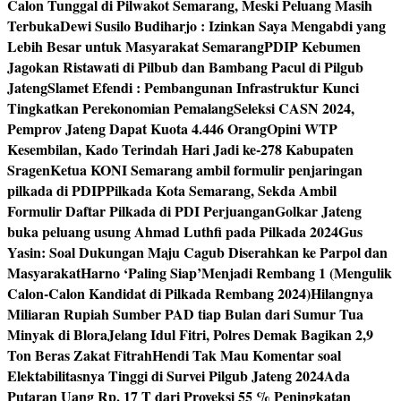
Calon Tunggal di Pilwakot Semarang, Meski Peluang Masih
Terbuka
Dewi Susilo Budiharjo : Izinkan Saya Mengabdi yang
Lebih Besar untuk Masyarakat Semarang
PDIP Kebumen
Jagokan Ristawati di Pilbub dan Bambang Pacul di Pilgub
Jateng
Slamet Efendi : Pembangunan Infrastruktur Kunci
Tingkatkan Perekonomian Pemalang
Seleksi CASN 2024,
Pemprov Jateng Dapat Kuota 4.446 Orang
Opini WTP
Kesembilan, Kado Terindah Hari Jadi ke-278 Kabupaten
Sragen
Ketua KONI Semarang ambil formulir penjaringan
pilkada di PDIP
Pilkada Kota Semarang, Sekda Ambil
Formulir Daftar Pilkada di PDI Perjuangan
Golkar Jateng
buka peluang usung Ahmad Luthfi pada Pilkada 2024
Gus
Yasin: Soal Dukungan Maju Cagub Diserahkan ke Parpol dan
Masyarakat
Harno ‘Paling Siap’Menjadi Rembang 1 (Mengulik
Calon-Calon Kandidat di Pilkada Rembang 2024)
Hilangnya
Miliaran Rupiah Sumber PAD tiap Bulan dari Sumur Tua
Minyak di Blora
Jelang Idul Fitri, Polres Demak Bagikan 2,9
Ton Beras Zakat Fitrah
Hendi Tak Mau Komentar soal
Elektabilitasnya Tinggi di Survei Pilgub Jateng 2024
Ada
Putaran Uang Rp. 17 T dari Proyeksi 55 % Peningkatan