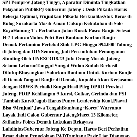
SPI Pemprov Jateng Tinggi, Aparatur Diminta Tingkatkan
Pelayanan Publik
PJ Gubernur Jateng : Desk Pilkada Harus
Bekerja Optimal, Wujudkan Pilkada Berkualitas
Stok Beras di
Bulog Surakarta Masih Aman Cukupi Kebutuhan di Solo
Raya
Hanung T : Perbaikan Jalan Rusak Pasca Banjir Selesai
H-7 Lebaran
Mabes Polri Beri Bantuan Korban Banjir
Demak.
Pertamina Pertebal Stok LPG Hingga 394.000 Tabung
di Jateng dan DIY
Semrang Jadi Percontohan Penanganan
Stunting Oleh UNESCO
18,23 Juta Orang Masuk Jateng
Selama Lebaran
Tanggul Sungai Wulan Sudah Berhasil
Ditutup
Bhayangkari Salurkan Bantuan Untuk Korban Banjir
di Demak
Tangani Banjir di Demak, Kapolda Akan Kerjasama
dengan BBWS Perbaiki Sungai
Hasil Pileg DPRD Provinsi
Jateng, PDIP Kehilangan 9 Kursi, Golkar, Gerinda dan PSI
Tambah Kursi
Cagub Harus Punya Leadership Kuat,Piawai
Bisa ‘Menjual’ Jawa Tengah
Bambang ‘Korea’ Wuryanto
Layak Jadi Calon Gubernur Jateng
Macet 13 Kilometer,
Satlantas Polres Demak Lakukan Rekayasa
Lalulintas
Gubernur Jateng Ke Depan, Harus Beri Perhatian
Besar dalam Pengelolaan PAD
Tambang Pasir Liar Dianggap