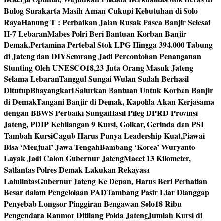
Bulog Surakarta Masih Aman Cukupi Kebutuhan di Solo
Raya
Hanung T : Perbaikan Jalan Rusak Pasca Banjir Selesai
H-7 Lebaran
Mabes Polri Beri Bantuan Korban Banjir
Demak.
Pertamina Pertebal Stok LPG Hingga 394.000 Tabung
di Jateng dan DIY
Semrang Jadi Percontohan Penanganan
Stunting Oleh UNESCO
18,23 Juta Orang Masuk Jateng
Selama Lebaran
Tanggul Sungai Wulan Sudah Berhasil
Ditutup
Bhayangkari Salurkan Bantuan Untuk Korban Banjir
di Demak
Tangani Banjir di Demak, Kapolda Akan Kerjasama
dengan BBWS Perbaiki Sungai
Hasil Pileg DPRD Provinsi
Jateng, PDIP Kehilangan 9 Kursi, Golkar, Gerinda dan PSI
Tambah Kursi
Cagub Harus Punya Leadership Kuat,Piawai
Bisa ‘Menjual’ Jawa Tengah
Bambang ‘Korea’ Wuryanto
Layak Jadi Calon Gubernur Jateng
Macet 13 Kilometer,
Satlantas Polres Demak Lakukan Rekayasa
Lalulintas
Gubernur Jateng Ke Depan, Harus Beri Perhatian
Besar dalam Pengelolaan PAD
Tambang Pasir Liar Dianggap
Penyebab Longsor Pinggiran Bengawan Solo
18 Ribu
Pengendara Ranmor Ditilang Polda Jateng
Jumlah Kursi di