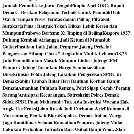
Jumlah Pemudik ke Jawa Tengah
Pimpin Apel OKC, Bupati
Demak : Berikan Pelayanan Terbaik Untuk Pemudik
Diah
Warih Tempati Posisi Teratas dalam Polling Pilwakot
Surakarta
Pilus : Banyak Tokoh Diluar Lebih Keren dan
Mumpuni
Prabowo Bertemu Xi Jinping di Beijing
Kosgoro 1957
Dukung Kembali Airlangga Jadi Ketum di Munaslub
Golkar
Pastikan Laik Jalan, Pemprov Jateng Perketat
Pengawasan “Ramp Check” Angkutan Mudik Lebaran
18,23
Juta Pemudik akan Masuk Maupun Lintasi Jateng
GPM
Pemprov Jateng Turunkan Harga Sembako
Giliran
Direskrimsus Polda Jateng Lakukan Pengecekan SPBU di
Demak
Sabilu Taubah Blitar Beri Bantuan Korban Banjir
Demam
Amankan Puluhan Remaja, Polri Sigap Cegah ‘Perang
Sarung’
Antisipasi Kecurangan, Satreskrim Polres Demak
Sidak SPBU
Puan Maharani : Tak Ada Instruksi Wacana Hak
Angket ke Fraksi
Jalan Rusak Jadi Curhatan Arief Rohman di
Musrenbang Pemkab Blora
Kapolres Demak Imbau Warga
Jaga Kamtibmas Selama Ramadhan
Pemprov Jateng Mulai
Lakukan Perbaikan Infrastruktur Akibat Banjir
Woo…Skor