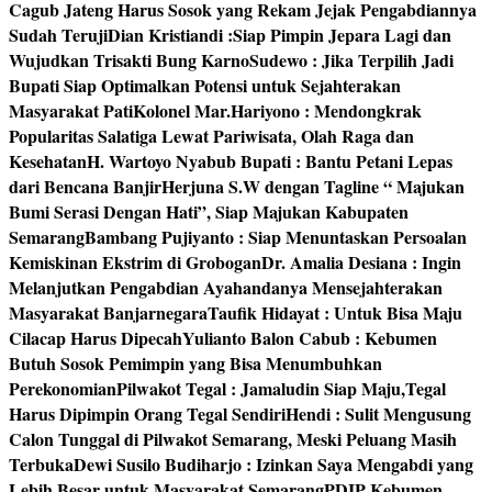
Cagub Jateng Harus Sosok yang Rekam Jejak Pengabdiannya
Sudah Teruji
Dian Kristiandi :Siap Pimpin Jepara Lagi dan
Wujudkan Trisakti Bung Karno
Sudewo : Jika Terpilih Jadi
Bupati Siap Optimalkan Potensi untuk Sejahterakan
Masyarakat Pati
Kolonel Mar.Hariyono : Mendongkrak
Popularitas Salatiga Lewat Pariwisata, Olah Raga dan
Kesehatan
H. Wartoyo Nyabub Bupati : Bantu Petani Lepas
dari Bencana Banjir
Herjuna S.W dengan Tagline “ Majukan
Bumi Serasi Dengan Hati”, Siap Majukan Kabupaten
Semarang
Bambang Pujiyanto : Siap Menuntaskan Persoalan
Kemiskinan Ekstrim di Grobogan
Dr. Amalia Desiana : Ingin
Melanjutkan Pengabdian Ayahandanya Mensejahterakan
Masyarakat Banjarnegara
Taufik Hidayat : Untuk Bisa Maju
Cilacap Harus Dipecah
Yulianto Balon Cabub : Kebumen
Butuh Sosok Pemimpin yang Bisa Menumbuhkan
Perekonomian
Pilwakot Tegal : Jamaludin Siap Maju,Tegal
Harus Dipimpin Orang Tegal Sendiri
Hendi : Sulit Mengusung
Calon Tunggal di Pilwakot Semarang, Meski Peluang Masih
Terbuka
Dewi Susilo Budiharjo : Izinkan Saya Mengabdi yang
Lebih Besar untuk Masyarakat Semarang
PDIP Kebumen