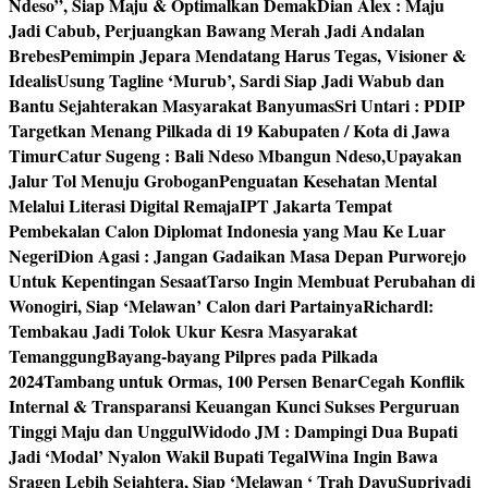
Ndeso”, Siap Maju & Optimalkan Demak
Dian Alex : Maju
Jadi Cabub, Perjuangkan Bawang Merah Jadi Andalan
Brebes
Pemimpin Jepara Mendatang Harus Tegas, Visioner &
Idealis
Usung Tagline ‘Murub’, Sardi Siap Jadi Wabub dan
Bantu Sejahterakan Masyarakat Banyumas
Sri Untari : PDIP
Targetkan Menang Pilkada di 19 Kabupaten / Kota di Jawa
Timur
Catur Sugeng : Bali Ndeso Mbangun Ndeso,Upayakan
Jalur Tol Menuju Grobogan
Penguatan Kesehatan Mental
Melalui Literasi Digital Remaja
IPT Jakarta Tempat
Pembekalan Calon Diplomat Indonesia yang Mau Ke Luar
Negeri
Dion Agasi : Jangan Gadaikan Masa Depan Purworejo
Untuk Kepentingan Sesaat
Tarso Ingin Membuat Perubahan di
Wonogiri, Siap ‘Melawan’ Calon dari Partainya
Richardl:
Tembakau Jadi Tolok Ukur Kesra Masyarakat
Temanggung
Bayang-bayang Pilpres pada Pilkada
2024
Tambang untuk Ormas, 100 Persen Benar
Cegah Konflik
Internal & Transparansi Keuangan Kunci Sukses Perguruan
Tinggi Maju dan Unggul
Widodo JM : Dampingi Dua Bupati
Jadi ‘Modal’ Nyalon Wakil Bupati Tegal
Wina Ingin Bawa
Sragen Lebih Sejahtera, Siap ‘Melawan ‘ Trah Dayu
Supriyadi