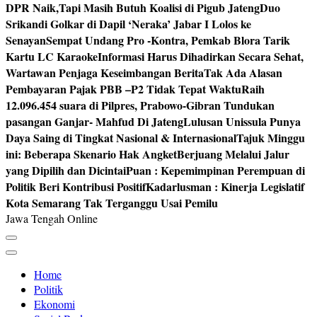
DPR Naik,Tapi Masih Butuh Koalisi di Pigub Jateng
Duo
Srikandi Golkar di Dapil ‘Neraka’ Jabar I Lolos ke
Senayan
Sempat Undang Pro -Kontra, Pemkab Blora Tarik
Kartu LC Karaoke
Informasi Harus Dihadirkan Secara Sehat,
Wartawan Penjaga Keseimbangan Berita
Tak Ada Alasan
Pembayaran Pajak PBB –P2 Tidak Tepat Waktu
Raih
12.096.454 suara di Pilpres, Prabowo-Gibran Tundukan
pasangan Ganjar- Mahfud Di Jateng
Lulusan Unissula Punya
Daya Saing di Tingkat Nasional & Internasional
Tajuk Minggu
ini: Beberapa Skenario Hak Angket
Berjuang Melalui Jalur
yang Dipilih dan Dicintai
Puan : Kepemimpinan Perempuan di
Politik Beri Kontribusi Positif
Kadarlusman : Kinerja Legislatif
Kota Semarang Tak Terganggu Usai Pemilu
Jawa Tengah Online
Home
Politik
Ekonomi