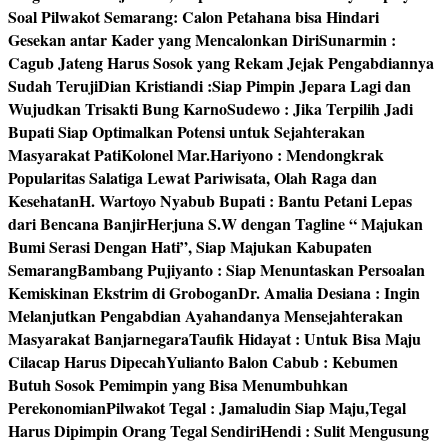
Soal Pilwakot Semarang: Calon Petahana bisa Hindari
Gesekan antar Kader yang Mencalonkan Diri
Sunarmin :
Cagub Jateng Harus Sosok yang Rekam Jejak Pengabdiannya
Sudah Teruji
Dian Kristiandi :Siap Pimpin Jepara Lagi dan
Wujudkan Trisakti Bung Karno
Sudewo : Jika Terpilih Jadi
Bupati Siap Optimalkan Potensi untuk Sejahterakan
Masyarakat Pati
Kolonel Mar.Hariyono : Mendongkrak
Popularitas Salatiga Lewat Pariwisata, Olah Raga dan
Kesehatan
H. Wartoyo Nyabub Bupati : Bantu Petani Lepas
dari Bencana Banjir
Herjuna S.W dengan Tagline “ Majukan
Bumi Serasi Dengan Hati”, Siap Majukan Kabupaten
Semarang
Bambang Pujiyanto : Siap Menuntaskan Persoalan
Kemiskinan Ekstrim di Grobogan
Dr. Amalia Desiana : Ingin
Melanjutkan Pengabdian Ayahandanya Mensejahterakan
Masyarakat Banjarnegara
Taufik Hidayat : Untuk Bisa Maju
Cilacap Harus Dipecah
Yulianto Balon Cabub : Kebumen
Butuh Sosok Pemimpin yang Bisa Menumbuhkan
Perekonomian
Pilwakot Tegal : Jamaludin Siap Maju,Tegal
Harus Dipimpin Orang Tegal Sendiri
Hendi : Sulit Mengusung