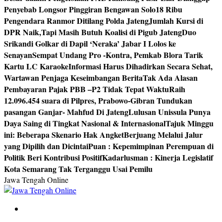
Penyebab Longsor Pinggiran Bengawan Solo
18 Ribu
Pengendara Ranmor Ditilang Polda Jateng
Jumlah Kursi di
DPR Naik,Tapi Masih Butuh Koalisi di Pigub Jateng
Duo
Srikandi Golkar di Dapil ‘Neraka’ Jabar I Lolos ke
Senayan
Sempat Undang Pro -Kontra, Pemkab Blora Tarik
Kartu LC Karaoke
Informasi Harus Dihadirkan Secara Sehat,
Wartawan Penjaga Keseimbangan Berita
Tak Ada Alasan
Pembayaran Pajak PBB –P2 Tidak Tepat Waktu
Raih
12.096.454 suara di Pilpres, Prabowo-Gibran Tundukan
pasangan Ganjar- Mahfud Di Jateng
Lulusan Unissula Punya
Daya Saing di Tingkat Nasional & Internasional
Tajuk Minggu
ini: Beberapa Skenario Hak Angket
Berjuang Melalui Jalur
yang Dipilih dan Dicintai
Puan : Kepemimpinan Perempuan di
Politik Beri Kontribusi Positif
Kadarlusman : Kinerja Legislatif
Kota Semarang Tak Terganggu Usai Pemilu
Jawa Tengah Online
Berita Jawa Tengah Terbaru dan Terkini