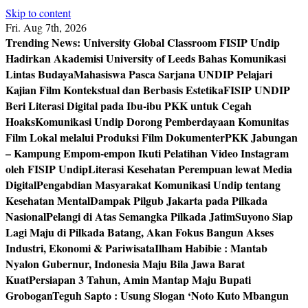
Skip to content
Fri. Aug 7th, 2026
Trending News:
University Global Classroom FISIP Undip
Hadirkan Akademisi University of Leeds Bahas Komunikasi
Lintas Budaya
Mahasiswa Pasca Sarjana UNDIP Pelajari
Kajian Film Kontekstual dan Berbasis Estetika
FISIP UNDIP
Beri Literasi Digital pada Ibu-ibu PKK untuk Cegah
Hoaks
Komunikasi Undip Dorong Pemberdayaan Komunitas
Film Lokal melalui Produksi Film Dokumenter
PKK Jabungan
– Kampung Empom-empon Ikuti Pelatihan Video Instagram
oleh FISIP Undip
Literasi Kesehatan Perempuan lewat Media
Digital
Pengabdian Masyarakat Komunikasi Undip tentang
Kesehatan Mental
Dampak Pilgub Jakarta pada Pilkada
Nasional
Pelangi di Atas Semangka Pilkada Jatim
Suyono Siap
Lagi Maju di Pilkada Batang, Akan Fokus Bangun Akses
Industri, Ekonomi & Pariwisata
Ilham Habibie : Mantab
Nyalon Gubernur, Indonesia Maju Bila Jawa Barat
Kuat
Persiapan 3 Tahun, Amin Mantap Maju Bupati
Grobogan
Teguh Sapto : Usung Slogan ‘Noto Kuto Mbangun