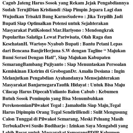
Cagub Jateng Harus Sosok yang Rekam Jejak Pengabdiannya
Sudah Teruji
Dian Kristiandi :Siap Pimpin Jepara Lagi dan
Wujudkan Trisakti Bung Karno
Sudewo : Jika Terpilih Jadi
Bupati Siap Optimalkan Potensi untuk Sejahterakan
Masyarakat Pati
Kolonel Mar.Hariyono : Mendongkrak
Popularitas Salatiga Lewat Pariwisata, Olah Raga dan
Kesehatan
H. Wartoyo Nyabub Bupati : Bantu Petani Lepas
dari Bencana Banjir
Herjuna S.W dengan Tagline “ Majukan
Bumi Serasi Dengan Hati”, Siap Majukan Kabupaten
Semarang
Bambang Pujiyanto : Siap Menuntaskan Persoalan
Kemiskinan Ekstrim di Grobogan
Dr. Amalia Desiana : Ingin
Melanjutkan Pengabdian Ayahandanya Mensejahterakan
Masyarakat Banjarnegara
Taufik Hidayat : Untuk Bisa Maju
Cilacap Harus Dipecah
Yulianto Balon Cabub : Kebumen
Butuh Sosok Pemimpin yang Bisa Menumbuhkan
Perekonomian
Pilwakot Tegal : Jamaludin Siap Maju,Tegal
Harus Dipimpin Orang Tegal Sendiri
Hendi : Sulit Mengusung
Calon Tunggal di Pilwakot Semarang, Meski Peluang Masih
Terbuka
Dewi Susilo Budiharjo : Izinkan Saya Mengabdi yang
Lebih Besar untuk Masyarakat Semarang
PDIP Kebumen