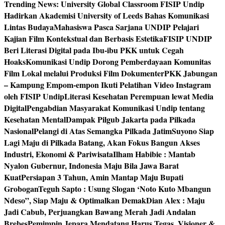
Trending News:
University Global Classroom FISIP Undip
Hadirkan Akademisi University of Leeds Bahas Komunikasi
Lintas Budaya
Mahasiswa Pasca Sarjana UNDIP Pelajari
Kajian Film Kontekstual dan Berbasis Estetika
FISIP UNDIP
Beri Literasi Digital pada Ibu-ibu PKK untuk Cegah
Hoaks
Komunikasi Undip Dorong Pemberdayaan Komunitas
Film Lokal melalui Produksi Film Dokumenter
PKK Jabungan
– Kampung Empom-empon Ikuti Pelatihan Video Instagram
oleh FISIP Undip
Literasi Kesehatan Perempuan lewat Media
Digital
Pengabdian Masyarakat Komunikasi Undip tentang
Kesehatan Mental
Dampak Pilgub Jakarta pada Pilkada
Nasional
Pelangi di Atas Semangka Pilkada Jatim
Suyono Siap
Lagi Maju di Pilkada Batang, Akan Fokus Bangun Akses
Industri, Ekonomi & Pariwisata
Ilham Habibie : Mantab
Nyalon Gubernur, Indonesia Maju Bila Jawa Barat
Kuat
Persiapan 3 Tahun, Amin Mantap Maju Bupati
Grobogan
Teguh Sapto : Usung Slogan ‘Noto Kuto Mbangun
Ndeso”, Siap Maju & Optimalkan Demak
Dian Alex : Maju
Jadi Cabub, Perjuangkan Bawang Merah Jadi Andalan
Brebes
Pemimpin Jepara Mendatang Harus Tegas, Visioner &