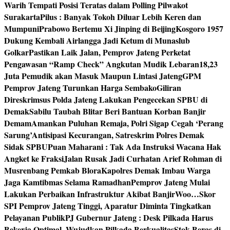
Warih Tempati Posisi Teratas dalam Polling Pilwakot
Surakarta
Pilus : Banyak Tokoh Diluar Lebih Keren dan
Mumpuni
Prabowo Bertemu Xi Jinping di Beijing
Kosgoro 1957
Dukung Kembali Airlangga Jadi Ketum di Munaslub
Golkar
Pastikan Laik Jalan, Pemprov Jateng Perketat
Pengawasan “Ramp Check” Angkutan Mudik Lebaran
18,23
Juta Pemudik akan Masuk Maupun Lintasi Jateng
GPM
Pemprov Jateng Turunkan Harga Sembako
Giliran
Direskrimsus Polda Jateng Lakukan Pengecekan SPBU di
Demak
Sabilu Taubah Blitar Beri Bantuan Korban Banjir
Demam
Amankan Puluhan Remaja, Polri Sigap Cegah ‘Perang
Sarung’
Antisipasi Kecurangan, Satreskrim Polres Demak
Sidak SPBU
Puan Maharani : Tak Ada Instruksi Wacana Hak
Angket ke Fraksi
Jalan Rusak Jadi Curhatan Arief Rohman di
Musrenbang Pemkab Blora
Kapolres Demak Imbau Warga
Jaga Kamtibmas Selama Ramadhan
Pemprov Jateng Mulai
Lakukan Perbaikan Infrastruktur Akibat Banjir
Woo…Skor
SPI Pemprov Jateng Tinggi, Aparatur Diminta Tingkatkan
Pelayanan Publik
PJ Gubernur Jateng : Desk Pilkada Harus
Bekerja Optimal, Wujudkan Pilkada Berkualitas
Stok Beras di