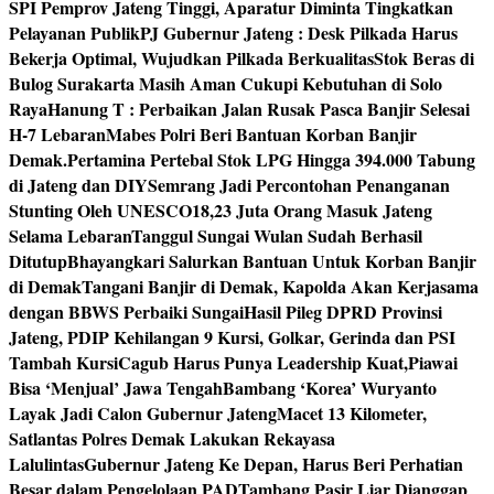
SPI Pemprov Jateng Tinggi, Aparatur Diminta Tingkatkan
Pelayanan Publik
PJ Gubernur Jateng : Desk Pilkada Harus
Bekerja Optimal, Wujudkan Pilkada Berkualitas
Stok Beras di
Bulog Surakarta Masih Aman Cukupi Kebutuhan di Solo
Raya
Hanung T : Perbaikan Jalan Rusak Pasca Banjir Selesai
H-7 Lebaran
Mabes Polri Beri Bantuan Korban Banjir
Demak.
Pertamina Pertebal Stok LPG Hingga 394.000 Tabung
di Jateng dan DIY
Semrang Jadi Percontohan Penanganan
Stunting Oleh UNESCO
18,23 Juta Orang Masuk Jateng
Selama Lebaran
Tanggul Sungai Wulan Sudah Berhasil
Ditutup
Bhayangkari Salurkan Bantuan Untuk Korban Banjir
di Demak
Tangani Banjir di Demak, Kapolda Akan Kerjasama
dengan BBWS Perbaiki Sungai
Hasil Pileg DPRD Provinsi
Jateng, PDIP Kehilangan 9 Kursi, Golkar, Gerinda dan PSI
Tambah Kursi
Cagub Harus Punya Leadership Kuat,Piawai
Bisa ‘Menjual’ Jawa Tengah
Bambang ‘Korea’ Wuryanto
Layak Jadi Calon Gubernur Jateng
Macet 13 Kilometer,
Satlantas Polres Demak Lakukan Rekayasa
Lalulintas
Gubernur Jateng Ke Depan, Harus Beri Perhatian
Besar dalam Pengelolaan PAD
Tambang Pasir Liar Dianggap