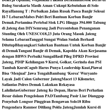
Bulog Surakarta Masih Aman Cukupi Kebutuhan di Solo
Raya
Hanung T : Perbaikan Jalan Rusak Pasca Banjir Selesai
H-7 Lebaran
Mabes Polri Beri Bantuan Korban Banjir
Demak.
Pertamina Pertebal Stok LPG Hingga 394.000 Tabung
di Jateng dan DIY
Semrang Jadi Percontohan Penanganan
Stunting Oleh UNESCO
18,23 Juta Orang Masuk Jateng
Selama Lebaran
Tanggul Sungai Wulan Sudah Berhasil
Ditutup
Bhayangkari Salurkan Bantuan Untuk Korban Banjir
di Demak
Tangani Banjir di Demak, Kapolda Akan Kerjasama
dengan BBWS Perbaiki Sungai
Hasil Pileg DPRD Provinsi
Jateng, PDIP Kehilangan 9 Kursi, Golkar, Gerinda dan PSI
Tambah Kursi
Cagub Harus Punya Leadership Kuat,Piawai
Bisa ‘Menjual’ Jawa Tengah
Bambang ‘Korea’ Wuryanto
Layak Jadi Calon Gubernur Jateng
Macet 13 Kilometer,
Satlantas Polres Demak Lakukan Rekayasa
Lalulintas
Gubernur Jateng Ke Depan, Harus Beri Perhatian
Besar dalam Pengelolaan PAD
Tambang Pasir Liar Dianggap
Penyebab Longsor Pinggiran Bengawan Solo
18 Ribu
Pengendara Ranmor Ditilang Polda Jateng
Jumlah Kursi di