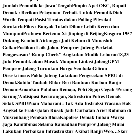
Jumlah Pemudik ke Jawa Tengah
Pimpin Apel OKC, Bupati
Demak : Berikan Pelayanan Terbaik Untuk Pemudik
Diah
Warih Tempati Posisi Teratas dalam Polling Pilwakot
Surakarta
Pilus : Banyak Tokoh Diluar Lebih Keren dan
Mumpuni
Prabowo Bertemu Xi Jinping di Beijing
Kosgoro 1957
Dukung Kembali Airlangga Jadi Ketum di Munaslub
Golkar
Pastikan Laik Jalan, Pemprov Jateng Perketat
Pengawasan “Ramp Check” Angkutan Mudik Lebaran
18,23
Juta Pemudik akan Masuk Maupun Lintasi Jateng
GPM
Pemprov Jateng Turunkan Harga Sembako
Giliran
Direskrimsus Polda Jateng Lakukan Pengecekan SPBU di
Demak
Sabilu Taubah Blitar Beri Bantuan Korban Banjir
Demam
Amankan Puluhan Remaja, Polri Sigap Cegah ‘Perang
Sarung’
Antisipasi Kecurangan, Satreskrim Polres Demak
Sidak SPBU
Puan Maharani : Tak Ada Instruksi Wacana Hak
Angket ke Fraksi
Jalan Rusak Jadi Curhatan Arief Rohman di
Musrenbang Pemkab Blora
Kapolres Demak Imbau Warga
Jaga Kamtibmas Selama Ramadhan
Pemprov Jateng Mulai
Lakukan Perbaikan Infrastruktur Akibat Banjir
Woo…Skor