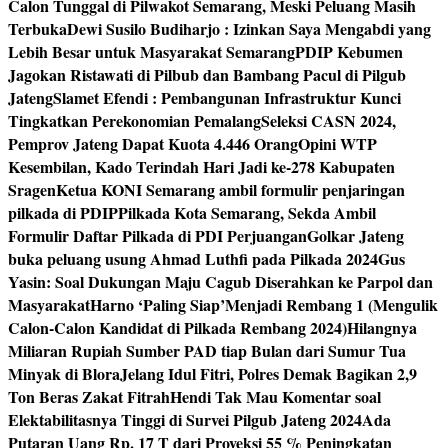
Calon Tunggal di Pilwakot Semarang, Meski Peluang Masih
Terbuka
Dewi Susilo Budiharjo : Izinkan Saya Mengabdi yang
Lebih Besar untuk Masyarakat Semarang
PDIP Kebumen
Jagokan Ristawati di Pilbub dan Bambang Pacul di Pilgub
Jateng
Slamet Efendi : Pembangunan Infrastruktur Kunci
Tingkatkan Perekonomian Pemalang
Seleksi CASN 2024,
Pemprov Jateng Dapat Kuota 4.446 Orang
Opini WTP
Kesembilan, Kado Terindah Hari Jadi ke-278 Kabupaten
Sragen
Ketua KONI Semarang ambil formulir penjaringan
pilkada di PDIP
Pilkada Kota Semarang, Sekda Ambil
Formulir Daftar Pilkada di PDI Perjuangan
Golkar Jateng
buka peluang usung Ahmad Luthfi pada Pilkada 2024
Gus
Yasin: Soal Dukungan Maju Cagub Diserahkan ke Parpol dan
Masyarakat
Harno ‘Paling Siap’Menjadi Rembang 1 (Mengulik
Calon-Calon Kandidat di Pilkada Rembang 2024)
Hilangnya
Miliaran Rupiah Sumber PAD tiap Bulan dari Sumur Tua
Minyak di Blora
Jelang Idul Fitri, Polres Demak Bagikan 2,9
Ton Beras Zakat Fitrah
Hendi Tak Mau Komentar soal
Elektabilitasnya Tinggi di Survei Pilgub Jateng 2024
Ada
Putaran Uang Rp. 17 T dari Proyeksi 55 % Peningkatan