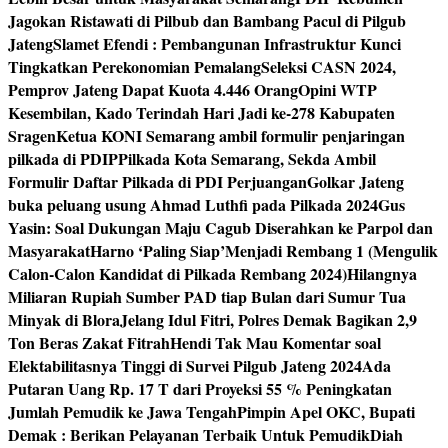
Jagokan Ristawati di Pilbub dan Bambang Pacul di Pilgub
Jateng
Slamet Efendi : Pembangunan Infrastruktur Kunci
Tingkatkan Perekonomian Pemalang
Seleksi CASN 2024,
Pemprov Jateng Dapat Kuota 4.446 Orang
Opini WTP
Kesembilan, Kado Terindah Hari Jadi ke-278 Kabupaten
Sragen
Ketua KONI Semarang ambil formulir penjaringan
pilkada di PDIP
Pilkada Kota Semarang, Sekda Ambil
Formulir Daftar Pilkada di PDI Perjuangan
Golkar Jateng
buka peluang usung Ahmad Luthfi pada Pilkada 2024
Gus
Yasin: Soal Dukungan Maju Cagub Diserahkan ke Parpol dan
Masyarakat
Harno ‘Paling Siap’Menjadi Rembang 1 (Mengulik
Calon-Calon Kandidat di Pilkada Rembang 2024)
Hilangnya
Miliaran Rupiah Sumber PAD tiap Bulan dari Sumur Tua
Minyak di Blora
Jelang Idul Fitri, Polres Demak Bagikan 2,9
Ton Beras Zakat Fitrah
Hendi Tak Mau Komentar soal
Elektabilitasnya Tinggi di Survei Pilgub Jateng 2024
Ada
Putaran Uang Rp. 17 T dari Proyeksi 55 % Peningkatan
Jumlah Pemudik ke Jawa Tengah
Pimpin Apel OKC, Bupati
Demak : Berikan Pelayanan Terbaik Untuk Pemudik
Diah