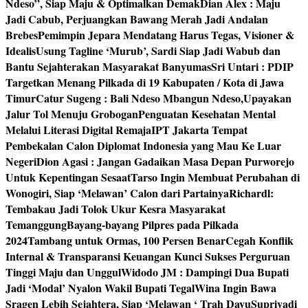
Ndeso”, Siap Maju & Optimalkan Demak
Dian Alex : Maju
Jadi Cabub, Perjuangkan Bawang Merah Jadi Andalan
Brebes
Pemimpin Jepara Mendatang Harus Tegas, Visioner &
Idealis
Usung Tagline ‘Murub’, Sardi Siap Jadi Wabub dan
Bantu Sejahterakan Masyarakat Banyumas
Sri Untari : PDIP
Targetkan Menang Pilkada di 19 Kabupaten / Kota di Jawa
Timur
Catur Sugeng : Bali Ndeso Mbangun Ndeso,Upayakan
Jalur Tol Menuju Grobogan
Penguatan Kesehatan Mental
Melalui Literasi Digital Remaja
IPT Jakarta Tempat
Pembekalan Calon Diplomat Indonesia yang Mau Ke Luar
Negeri
Dion Agasi : Jangan Gadaikan Masa Depan Purworejo
Untuk Kepentingan Sesaat
Tarso Ingin Membuat Perubahan di
Wonogiri, Siap ‘Melawan’ Calon dari Partainya
Richardl:
Tembakau Jadi Tolok Ukur Kesra Masyarakat
Temanggung
Bayang-bayang Pilpres pada Pilkada
2024
Tambang untuk Ormas, 100 Persen Benar
Cegah Konflik
Internal & Transparansi Keuangan Kunci Sukses Perguruan
Tinggi Maju dan Unggul
Widodo JM : Dampingi Dua Bupati
Jadi ‘Modal’ Nyalon Wakil Bupati Tegal
Wina Ingin Bawa
Sragen Lebih Sejahtera, Siap ‘Melawan ‘ Trah Dayu
Supriyadi