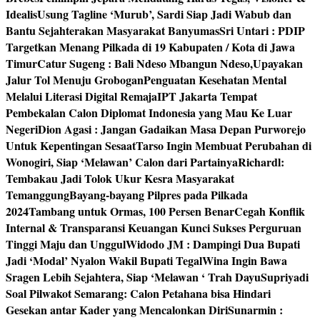
Idealis
Usung Tagline ‘Murub’, Sardi Siap Jadi Wabub dan
Bantu Sejahterakan Masyarakat Banyumas
Sri Untari : PDIP
Targetkan Menang Pilkada di 19 Kabupaten / Kota di Jawa
Timur
Catur Sugeng : Bali Ndeso Mbangun Ndeso,Upayakan
Jalur Tol Menuju Grobogan
Penguatan Kesehatan Mental
Melalui Literasi Digital Remaja
IPT Jakarta Tempat
Pembekalan Calon Diplomat Indonesia yang Mau Ke Luar
Negeri
Dion Agasi : Jangan Gadaikan Masa Depan Purworejo
Untuk Kepentingan Sesaat
Tarso Ingin Membuat Perubahan di
Wonogiri, Siap ‘Melawan’ Calon dari Partainya
Richardl:
Tembakau Jadi Tolok Ukur Kesra Masyarakat
Temanggung
Bayang-bayang Pilpres pada Pilkada
2024
Tambang untuk Ormas, 100 Persen Benar
Cegah Konflik
Internal & Transparansi Keuangan Kunci Sukses Perguruan
Tinggi Maju dan Unggul
Widodo JM : Dampingi Dua Bupati
Jadi ‘Modal’ Nyalon Wakil Bupati Tegal
Wina Ingin Bawa
Sragen Lebih Sejahtera, Siap ‘Melawan ‘ Trah Dayu
Supriyadi
Soal Pilwakot Semarang: Calon Petahana bisa Hindari
Gesekan antar Kader yang Mencalonkan Diri
Sunarmin :