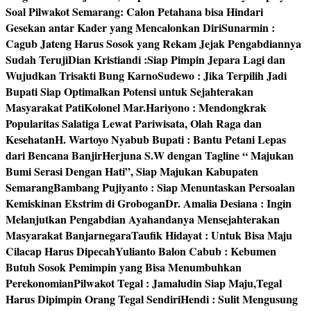
Soal Pilwakot Semarang: Calon Petahana bisa Hindari
Gesekan antar Kader yang Mencalonkan Diri
Sunarmin :
Cagub Jateng Harus Sosok yang Rekam Jejak Pengabdiannya
Sudah Teruji
Dian Kristiandi :Siap Pimpin Jepara Lagi dan
Wujudkan Trisakti Bung Karno
Sudewo : Jika Terpilih Jadi
Bupati Siap Optimalkan Potensi untuk Sejahterakan
Masyarakat Pati
Kolonel Mar.Hariyono : Mendongkrak
Popularitas Salatiga Lewat Pariwisata, Olah Raga dan
Kesehatan
H. Wartoyo Nyabub Bupati : Bantu Petani Lepas
dari Bencana Banjir
Herjuna S.W dengan Tagline “ Majukan
Bumi Serasi Dengan Hati”, Siap Majukan Kabupaten
Semarang
Bambang Pujiyanto : Siap Menuntaskan Persoalan
Kemiskinan Ekstrim di Grobogan
Dr. Amalia Desiana : Ingin
Melanjutkan Pengabdian Ayahandanya Mensejahterakan
Masyarakat Banjarnegara
Taufik Hidayat : Untuk Bisa Maju
Cilacap Harus Dipecah
Yulianto Balon Cabub : Kebumen
Butuh Sosok Pemimpin yang Bisa Menumbuhkan
Perekonomian
Pilwakot Tegal : Jamaludin Siap Maju,Tegal
Harus Dipimpin Orang Tegal Sendiri
Hendi : Sulit Mengusung