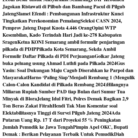
Jagokan Ristawati di Pilbub dan Bambang Pacul di Pilgub
Jateng
Slamet Efendi : Pembangunan Infrastruktur Kunci
Tingkatkan Perekonomian Pemalang
Seleksi CASN 2024,
Pemprov Jateng Dapat Kuota 4.446 Orang
Opini WTP
Kesembilan, Kado Terindah Hari Jadi ke-278 Kabupaten
Sragen
Ketua KONI Semarang ambil formulir penjaringan
pilkada di PDIP
Pilkada Kota Semarang, Sekda Ambil
Formulir Daftar Pilkada di PDI Perjuangan
Golkar Jateng
buka peluang usung Ahmad Luthfi pada Pilkada 2024
Gus
Yasin: Soal Dukungan Maju Cagub Diserahkan ke Parpol dan
Masyarakat
Harno ‘Paling Siap’Menjadi Rembang 1 (Mengulik
Calon-Calon Kandidat di Pilkada Rembang 2024)
Hilangnya
Miliaran Rupiah Sumber PAD tiap Bulan dari Sumur Tua
Minyak di Blora
Jelang Idul Fitri, Polres Demak Bagikan 2,9
Ton Beras Zakat Fitrah
Hendi Tak Mau Komentar soal
Elektabilitasnya Tinggi di Survei Pilgub Jateng 2024
Ada
Putaran Uang Rp. 17 T dari Proyeksi 55 % Peningkatan
Jumlah Pemudik ke Jawa Tengah
Pimpin Apel OKC, Bupati
Demak : Berikan Pelayanan Terbaik Untuk Pemudik
Diah