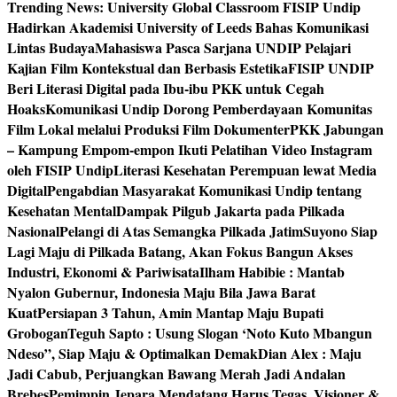
Trending News:
University Global Classroom FISIP Undip
Hadirkan Akademisi University of Leeds Bahas Komunikasi
Lintas Budaya
Mahasiswa Pasca Sarjana UNDIP Pelajari
Kajian Film Kontekstual dan Berbasis Estetika
FISIP UNDIP
Beri Literasi Digital pada Ibu-ibu PKK untuk Cegah
Hoaks
Komunikasi Undip Dorong Pemberdayaan Komunitas
Film Lokal melalui Produksi Film Dokumenter
PKK Jabungan
– Kampung Empom-empon Ikuti Pelatihan Video Instagram
oleh FISIP Undip
Literasi Kesehatan Perempuan lewat Media
Digital
Pengabdian Masyarakat Komunikasi Undip tentang
Kesehatan Mental
Dampak Pilgub Jakarta pada Pilkada
Nasional
Pelangi di Atas Semangka Pilkada Jatim
Suyono Siap
Lagi Maju di Pilkada Batang, Akan Fokus Bangun Akses
Industri, Ekonomi & Pariwisata
Ilham Habibie : Mantab
Nyalon Gubernur, Indonesia Maju Bila Jawa Barat
Kuat
Persiapan 3 Tahun, Amin Mantap Maju Bupati
Grobogan
Teguh Sapto : Usung Slogan ‘Noto Kuto Mbangun
Ndeso”, Siap Maju & Optimalkan Demak
Dian Alex : Maju
Jadi Cabub, Perjuangkan Bawang Merah Jadi Andalan
Brebes
Pemimpin Jepara Mendatang Harus Tegas, Visioner &