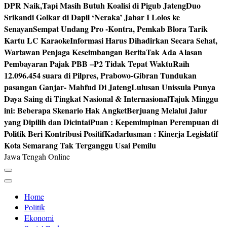
DPR Naik,Tapi Masih Butuh Koalisi di Pigub Jateng
Duo
Srikandi Golkar di Dapil ‘Neraka’ Jabar I Lolos ke
Senayan
Sempat Undang Pro -Kontra, Pemkab Blora Tarik
Kartu LC Karaoke
Informasi Harus Dihadirkan Secara Sehat,
Wartawan Penjaga Keseimbangan Berita
Tak Ada Alasan
Pembayaran Pajak PBB –P2 Tidak Tepat Waktu
Raih
12.096.454 suara di Pilpres, Prabowo-Gibran Tundukan
pasangan Ganjar- Mahfud Di Jateng
Lulusan Unissula Punya
Daya Saing di Tingkat Nasional & Internasional
Tajuk Minggu
ini: Beberapa Skenario Hak Angket
Berjuang Melalui Jalur
yang Dipilih dan Dicintai
Puan : Kepemimpinan Perempuan di
Politik Beri Kontribusi Positif
Kadarlusman : Kinerja Legislatif
Kota Semarang Tak Terganggu Usai Pemilu
Jawa Tengah Online
Home
Politik
Ekonomi