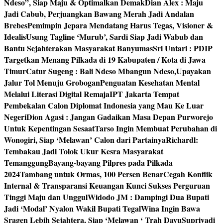
Ndeso”, Siap Maju & Optimalkan Demak
Dian Alex : Maju
Jadi Cabub, Perjuangkan Bawang Merah Jadi Andalan
Brebes
Pemimpin Jepara Mendatang Harus Tegas, Visioner &
Idealis
Usung Tagline ‘Murub’, Sardi Siap Jadi Wabub dan
Bantu Sejahterakan Masyarakat Banyumas
Sri Untari : PDIP
Targetkan Menang Pilkada di 19 Kabupaten / Kota di Jawa
Timur
Catur Sugeng : Bali Ndeso Mbangun Ndeso,Upayakan
Jalur Tol Menuju Grobogan
Penguatan Kesehatan Mental
Melalui Literasi Digital Remaja
IPT Jakarta Tempat
Pembekalan Calon Diplomat Indonesia yang Mau Ke Luar
Negeri
Dion Agasi : Jangan Gadaikan Masa Depan Purworejo
Untuk Kepentingan Sesaat
Tarso Ingin Membuat Perubahan di
Wonogiri, Siap ‘Melawan’ Calon dari Partainya
Richardl:
Tembakau Jadi Tolok Ukur Kesra Masyarakat
Temanggung
Bayang-bayang Pilpres pada Pilkada
2024
Tambang untuk Ormas, 100 Persen Benar
Cegah Konflik
Internal & Transparansi Keuangan Kunci Sukses Perguruan
Tinggi Maju dan Unggul
Widodo JM : Dampingi Dua Bupati
Jadi ‘Modal’ Nyalon Wakil Bupati Tegal
Wina Ingin Bawa
Sragen Lebih Sejahtera, Siap ‘Melawan ‘ Trah Dayu
Supriyadi