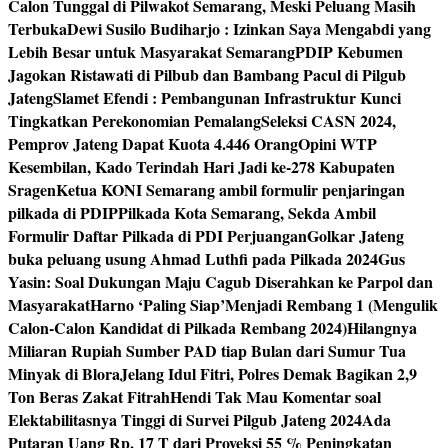
Calon Tunggal di Pilwakot Semarang, Meski Peluang Masih
Terbuka
Dewi Susilo Budiharjo : Izinkan Saya Mengabdi yang
Lebih Besar untuk Masyarakat Semarang
PDIP Kebumen
Jagokan Ristawati di Pilbub dan Bambang Pacul di Pilgub
Jateng
Slamet Efendi : Pembangunan Infrastruktur Kunci
Tingkatkan Perekonomian Pemalang
Seleksi CASN 2024,
Pemprov Jateng Dapat Kuota 4.446 Orang
Opini WTP
Kesembilan, Kado Terindah Hari Jadi ke-278 Kabupaten
Sragen
Ketua KONI Semarang ambil formulir penjaringan
pilkada di PDIP
Pilkada Kota Semarang, Sekda Ambil
Formulir Daftar Pilkada di PDI Perjuangan
Golkar Jateng
buka peluang usung Ahmad Luthfi pada Pilkada 2024
Gus
Yasin: Soal Dukungan Maju Cagub Diserahkan ke Parpol dan
Masyarakat
Harno ‘Paling Siap’Menjadi Rembang 1 (Mengulik
Calon-Calon Kandidat di Pilkada Rembang 2024)
Hilangnya
Miliaran Rupiah Sumber PAD tiap Bulan dari Sumur Tua
Minyak di Blora
Jelang Idul Fitri, Polres Demak Bagikan 2,9
Ton Beras Zakat Fitrah
Hendi Tak Mau Komentar soal
Elektabilitasnya Tinggi di Survei Pilgub Jateng 2024
Ada
Putaran Uang Rp. 17 T dari Proyeksi 55 % Peningkatan