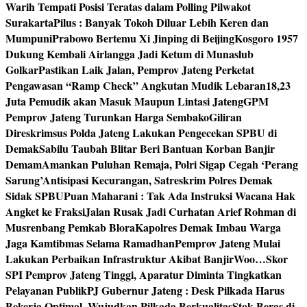
Warih Tempati Posisi Teratas dalam Polling Pilwakot
Surakarta
Pilus : Banyak Tokoh Diluar Lebih Keren dan
Mumpuni
Prabowo Bertemu Xi Jinping di Beijing
Kosgoro 1957
Dukung Kembali Airlangga Jadi Ketum di Munaslub
Golkar
Pastikan Laik Jalan, Pemprov Jateng Perketat
Pengawasan “Ramp Check” Angkutan Mudik Lebaran
18,23
Juta Pemudik akan Masuk Maupun Lintasi Jateng
GPM
Pemprov Jateng Turunkan Harga Sembako
Giliran
Direskrimsus Polda Jateng Lakukan Pengecekan SPBU di
Demak
Sabilu Taubah Blitar Beri Bantuan Korban Banjir
Demam
Amankan Puluhan Remaja, Polri Sigap Cegah ‘Perang
Sarung’
Antisipasi Kecurangan, Satreskrim Polres Demak
Sidak SPBU
Puan Maharani : Tak Ada Instruksi Wacana Hak
Angket ke Fraksi
Jalan Rusak Jadi Curhatan Arief Rohman di
Musrenbang Pemkab Blora
Kapolres Demak Imbau Warga
Jaga Kamtibmas Selama Ramadhan
Pemprov Jateng Mulai
Lakukan Perbaikan Infrastruktur Akibat Banjir
Woo…Skor
SPI Pemprov Jateng Tinggi, Aparatur Diminta Tingkatkan
Pelayanan Publik
PJ Gubernur Jateng : Desk Pilkada Harus
Bekerja Optimal, Wujudkan Pilkada Berkualitas
Stok Beras di