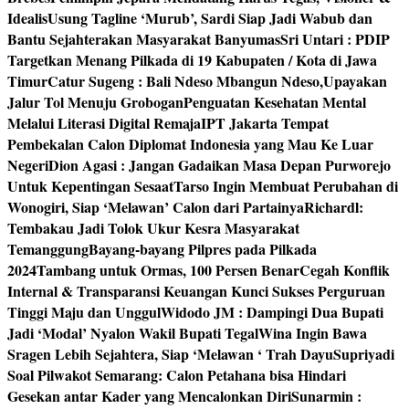
Idealis
Usung Tagline ‘Murub’, Sardi Siap Jadi Wabub dan
Bantu Sejahterakan Masyarakat Banyumas
Sri Untari : PDIP
Targetkan Menang Pilkada di 19 Kabupaten / Kota di Jawa
Timur
Catur Sugeng : Bali Ndeso Mbangun Ndeso,Upayakan
Jalur Tol Menuju Grobogan
Penguatan Kesehatan Mental
Melalui Literasi Digital Remaja
IPT Jakarta Tempat
Pembekalan Calon Diplomat Indonesia yang Mau Ke Luar
Negeri
Dion Agasi : Jangan Gadaikan Masa Depan Purworejo
Untuk Kepentingan Sesaat
Tarso Ingin Membuat Perubahan di
Wonogiri, Siap ‘Melawan’ Calon dari Partainya
Richardl:
Tembakau Jadi Tolok Ukur Kesra Masyarakat
Temanggung
Bayang-bayang Pilpres pada Pilkada
2024
Tambang untuk Ormas, 100 Persen Benar
Cegah Konflik
Internal & Transparansi Keuangan Kunci Sukses Perguruan
Tinggi Maju dan Unggul
Widodo JM : Dampingi Dua Bupati
Jadi ‘Modal’ Nyalon Wakil Bupati Tegal
Wina Ingin Bawa
Sragen Lebih Sejahtera, Siap ‘Melawan ‘ Trah Dayu
Supriyadi
Soal Pilwakot Semarang: Calon Petahana bisa Hindari
Gesekan antar Kader yang Mencalonkan Diri
Sunarmin :