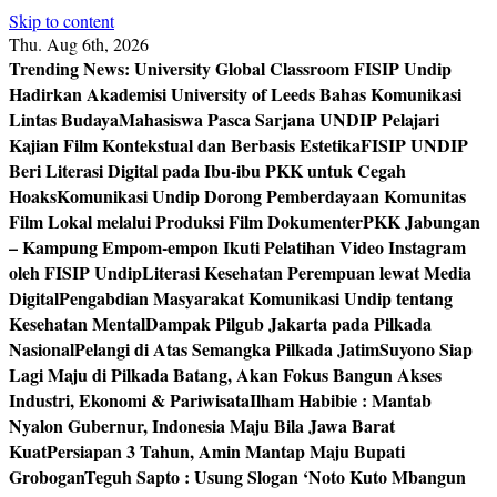
Skip to content
Thu. Aug 6th, 2026
Trending News:
University Global Classroom FISIP Undip
Hadirkan Akademisi University of Leeds Bahas Komunikasi
Lintas Budaya
Mahasiswa Pasca Sarjana UNDIP Pelajari
Kajian Film Kontekstual dan Berbasis Estetika
FISIP UNDIP
Beri Literasi Digital pada Ibu-ibu PKK untuk Cegah
Hoaks
Komunikasi Undip Dorong Pemberdayaan Komunitas
Film Lokal melalui Produksi Film Dokumenter
PKK Jabungan
– Kampung Empom-empon Ikuti Pelatihan Video Instagram
oleh FISIP Undip
Literasi Kesehatan Perempuan lewat Media
Digital
Pengabdian Masyarakat Komunikasi Undip tentang
Kesehatan Mental
Dampak Pilgub Jakarta pada Pilkada
Nasional
Pelangi di Atas Semangka Pilkada Jatim
Suyono Siap
Lagi Maju di Pilkada Batang, Akan Fokus Bangun Akses
Industri, Ekonomi & Pariwisata
Ilham Habibie : Mantab
Nyalon Gubernur, Indonesia Maju Bila Jawa Barat
Kuat
Persiapan 3 Tahun, Amin Mantap Maju Bupati
Grobogan
Teguh Sapto : Usung Slogan ‘Noto Kuto Mbangun