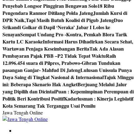
Penyebab Longsor Pinggiran Bengawan Solo
18 Ribu
Pengendara Ranmor Ditilang Polda Jateng
Jumlah Kursi di
DPR Naik,Tapi Masih Butuh Koalisi di Pigub Jateng
Duo
Srikandi Golkar di Dapil ‘Neraka’ Jabar I Lolos ke
Senayan
Sempat Undang Pro -Kontra, Pemkab Blora Tarik
Kartu LC Karaoke
Informasi Harus Dihadirkan Secara Sehat,
Wartawan Penjaga Keseimbangan Berita
Tak Ada Alasan
Pembayaran Pajak PBB –P2 Tidak Tepat Waktu
Raih
12.096.454 suara di Pilpres, Prabowo-Gibran Tundukan
pasangan Ganjar- Mahfud Di Jateng
Lulusan Unissula Punya
Daya Saing di Tingkat Nasional & Internasional
Tajuk Minggu
ini: Beberapa Skenario Hak Angket
Berjuang Melalui Jalur
yang Dipilih dan Dicintai
Puan : Kepemimpinan Perempuan di
Politik Beri Kontribusi Positif
Kadarlusman : Kinerja Legislatif
Kota Semarang Tak Terganggu Usai Pemilu
Jawa Tengah Online
Berita Jawa Tengah Terbaru dan Terkini