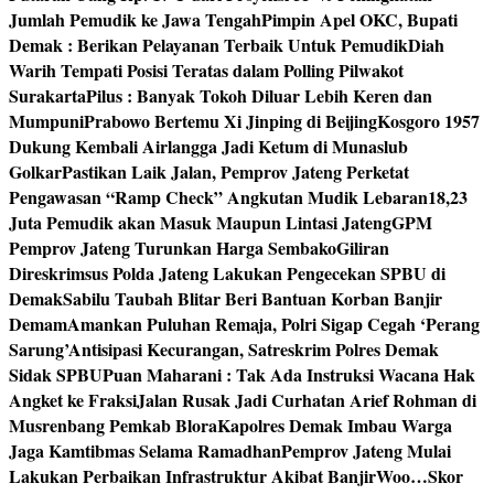
Jumlah Pemudik ke Jawa Tengah
Pimpin Apel OKC, Bupati
Demak : Berikan Pelayanan Terbaik Untuk Pemudik
Diah
Warih Tempati Posisi Teratas dalam Polling Pilwakot
Surakarta
Pilus : Banyak Tokoh Diluar Lebih Keren dan
Mumpuni
Prabowo Bertemu Xi Jinping di Beijing
Kosgoro 1957
Dukung Kembali Airlangga Jadi Ketum di Munaslub
Golkar
Pastikan Laik Jalan, Pemprov Jateng Perketat
Pengawasan “Ramp Check” Angkutan Mudik Lebaran
18,23
Juta Pemudik akan Masuk Maupun Lintasi Jateng
GPM
Pemprov Jateng Turunkan Harga Sembako
Giliran
Direskrimsus Polda Jateng Lakukan Pengecekan SPBU di
Demak
Sabilu Taubah Blitar Beri Bantuan Korban Banjir
Demam
Amankan Puluhan Remaja, Polri Sigap Cegah ‘Perang
Sarung’
Antisipasi Kecurangan, Satreskrim Polres Demak
Sidak SPBU
Puan Maharani : Tak Ada Instruksi Wacana Hak
Angket ke Fraksi
Jalan Rusak Jadi Curhatan Arief Rohman di
Musrenbang Pemkab Blora
Kapolres Demak Imbau Warga
Jaga Kamtibmas Selama Ramadhan
Pemprov Jateng Mulai
Lakukan Perbaikan Infrastruktur Akibat Banjir
Woo…Skor