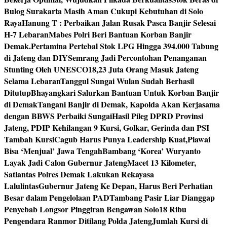
Bulog Surakarta Masih Aman Cukupi Kebutuhan di Solo
Raya
Hanung T : Perbaikan Jalan Rusak Pasca Banjir Selesai
H-7 Lebaran
Mabes Polri Beri Bantuan Korban Banjir
Demak.
Pertamina Pertebal Stok LPG Hingga 394.000 Tabung
di Jateng dan DIY
Semrang Jadi Percontohan Penanganan
Stunting Oleh UNESCO
18,23 Juta Orang Masuk Jateng
Selama Lebaran
Tanggul Sungai Wulan Sudah Berhasil
Ditutup
Bhayangkari Salurkan Bantuan Untuk Korban Banjir
di Demak
Tangani Banjir di Demak, Kapolda Akan Kerjasama
dengan BBWS Perbaiki Sungai
Hasil Pileg DPRD Provinsi
Jateng, PDIP Kehilangan 9 Kursi, Golkar, Gerinda dan PSI
Tambah Kursi
Cagub Harus Punya Leadership Kuat,Piawai
Bisa ‘Menjual’ Jawa Tengah
Bambang ‘Korea’ Wuryanto
Layak Jadi Calon Gubernur Jateng
Macet 13 Kilometer,
Satlantas Polres Demak Lakukan Rekayasa
Lalulintas
Gubernur Jateng Ke Depan, Harus Beri Perhatian
Besar dalam Pengelolaan PAD
Tambang Pasir Liar Dianggap
Penyebab Longsor Pinggiran Bengawan Solo
18 Ribu
Pengendara Ranmor Ditilang Polda Jateng
Jumlah Kursi di