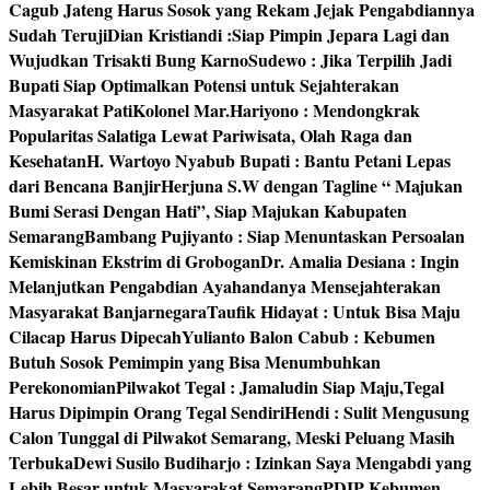
Cagub Jateng Harus Sosok yang Rekam Jejak Pengabdiannya
Sudah Teruji
Dian Kristiandi :Siap Pimpin Jepara Lagi dan
Wujudkan Trisakti Bung Karno
Sudewo : Jika Terpilih Jadi
Bupati Siap Optimalkan Potensi untuk Sejahterakan
Masyarakat Pati
Kolonel Mar.Hariyono : Mendongkrak
Popularitas Salatiga Lewat Pariwisata, Olah Raga dan
Kesehatan
H. Wartoyo Nyabub Bupati : Bantu Petani Lepas
dari Bencana Banjir
Herjuna S.W dengan Tagline “ Majukan
Bumi Serasi Dengan Hati”, Siap Majukan Kabupaten
Semarang
Bambang Pujiyanto : Siap Menuntaskan Persoalan
Kemiskinan Ekstrim di Grobogan
Dr. Amalia Desiana : Ingin
Melanjutkan Pengabdian Ayahandanya Mensejahterakan
Masyarakat Banjarnegara
Taufik Hidayat : Untuk Bisa Maju
Cilacap Harus Dipecah
Yulianto Balon Cabub : Kebumen
Butuh Sosok Pemimpin yang Bisa Menumbuhkan
Perekonomian
Pilwakot Tegal : Jamaludin Siap Maju,Tegal
Harus Dipimpin Orang Tegal Sendiri
Hendi : Sulit Mengusung
Calon Tunggal di Pilwakot Semarang, Meski Peluang Masih
Terbuka
Dewi Susilo Budiharjo : Izinkan Saya Mengabdi yang
Lebih Besar untuk Masyarakat Semarang
PDIP Kebumen