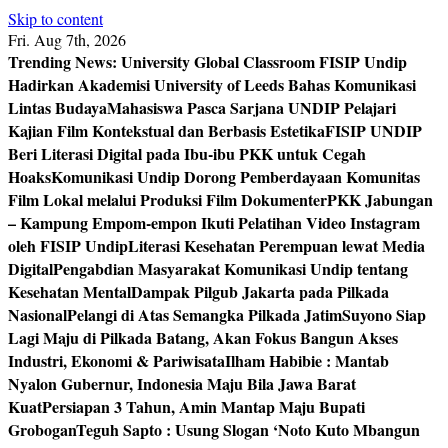
Skip to content
Fri. Aug 7th, 2026
Trending News:
University Global Classroom FISIP Undip
Hadirkan Akademisi University of Leeds Bahas Komunikasi
Lintas Budaya
Mahasiswa Pasca Sarjana UNDIP Pelajari
Kajian Film Kontekstual dan Berbasis Estetika
FISIP UNDIP
Beri Literasi Digital pada Ibu-ibu PKK untuk Cegah
Hoaks
Komunikasi Undip Dorong Pemberdayaan Komunitas
Film Lokal melalui Produksi Film Dokumenter
PKK Jabungan
– Kampung Empom-empon Ikuti Pelatihan Video Instagram
oleh FISIP Undip
Literasi Kesehatan Perempuan lewat Media
Digital
Pengabdian Masyarakat Komunikasi Undip tentang
Kesehatan Mental
Dampak Pilgub Jakarta pada Pilkada
Nasional
Pelangi di Atas Semangka Pilkada Jatim
Suyono Siap
Lagi Maju di Pilkada Batang, Akan Fokus Bangun Akses
Industri, Ekonomi & Pariwisata
Ilham Habibie : Mantab
Nyalon Gubernur, Indonesia Maju Bila Jawa Barat
Kuat
Persiapan 3 Tahun, Amin Mantap Maju Bupati
Grobogan
Teguh Sapto : Usung Slogan ‘Noto Kuto Mbangun