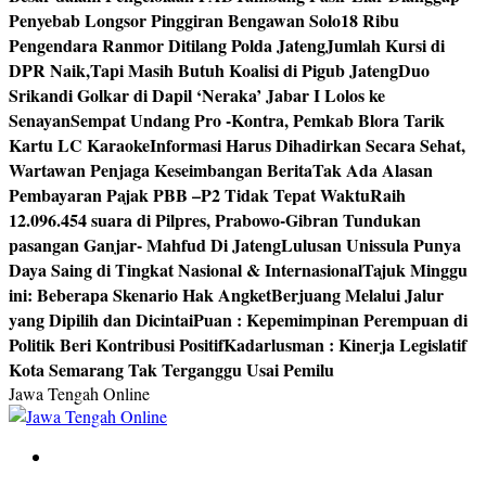
Penyebab Longsor Pinggiran Bengawan Solo
18 Ribu
Pengendara Ranmor Ditilang Polda Jateng
Jumlah Kursi di
DPR Naik,Tapi Masih Butuh Koalisi di Pigub Jateng
Duo
Srikandi Golkar di Dapil ‘Neraka’ Jabar I Lolos ke
Senayan
Sempat Undang Pro -Kontra, Pemkab Blora Tarik
Kartu LC Karaoke
Informasi Harus Dihadirkan Secara Sehat,
Wartawan Penjaga Keseimbangan Berita
Tak Ada Alasan
Pembayaran Pajak PBB –P2 Tidak Tepat Waktu
Raih
12.096.454 suara di Pilpres, Prabowo-Gibran Tundukan
pasangan Ganjar- Mahfud Di Jateng
Lulusan Unissula Punya
Daya Saing di Tingkat Nasional & Internasional
Tajuk Minggu
ini: Beberapa Skenario Hak Angket
Berjuang Melalui Jalur
yang Dipilih dan Dicintai
Puan : Kepemimpinan Perempuan di
Politik Beri Kontribusi Positif
Kadarlusman : Kinerja Legislatif
Kota Semarang Tak Terganggu Usai Pemilu
Jawa Tengah Online
Berita Jawa Tengah Terbaru dan Terkini