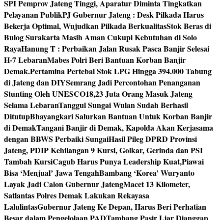
SPI Pemprov Jateng Tinggi, Aparatur Diminta Tingkatkan
Pelayanan Publik
PJ Gubernur Jateng : Desk Pilkada Harus
Bekerja Optimal, Wujudkan Pilkada Berkualitas
Stok Beras di
Bulog Surakarta Masih Aman Cukupi Kebutuhan di Solo
Raya
Hanung T : Perbaikan Jalan Rusak Pasca Banjir Selesai
H-7 Lebaran
Mabes Polri Beri Bantuan Korban Banjir
Demak.
Pertamina Pertebal Stok LPG Hingga 394.000 Tabung
di Jateng dan DIY
Semrang Jadi Percontohan Penanganan
Stunting Oleh UNESCO
18,23 Juta Orang Masuk Jateng
Selama Lebaran
Tanggul Sungai Wulan Sudah Berhasil
Ditutup
Bhayangkari Salurkan Bantuan Untuk Korban Banjir
di Demak
Tangani Banjir di Demak, Kapolda Akan Kerjasama
dengan BBWS Perbaiki Sungai
Hasil Pileg DPRD Provinsi
Jateng, PDIP Kehilangan 9 Kursi, Golkar, Gerinda dan PSI
Tambah Kursi
Cagub Harus Punya Leadership Kuat,Piawai
Bisa ‘Menjual’ Jawa Tengah
Bambang ‘Korea’ Wuryanto
Layak Jadi Calon Gubernur Jateng
Macet 13 Kilometer,
Satlantas Polres Demak Lakukan Rekayasa
Lalulintas
Gubernur Jateng Ke Depan, Harus Beri Perhatian
Besar dalam Pengelolaan PAD
Tambang Pasir Liar Dianggap