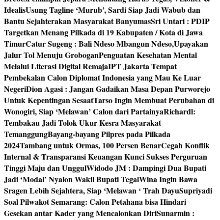
Idealis
Usung Tagline ‘Murub’, Sardi Siap Jadi Wabub dan
Bantu Sejahterakan Masyarakat Banyumas
Sri Untari : PDIP
Targetkan Menang Pilkada di 19 Kabupaten / Kota di Jawa
Timur
Catur Sugeng : Bali Ndeso Mbangun Ndeso,Upayakan
Jalur Tol Menuju Grobogan
Penguatan Kesehatan Mental
Melalui Literasi Digital Remaja
IPT Jakarta Tempat
Pembekalan Calon Diplomat Indonesia yang Mau Ke Luar
Negeri
Dion Agasi : Jangan Gadaikan Masa Depan Purworejo
Untuk Kepentingan Sesaat
Tarso Ingin Membuat Perubahan di
Wonogiri, Siap ‘Melawan’ Calon dari Partainya
Richardl:
Tembakau Jadi Tolok Ukur Kesra Masyarakat
Temanggung
Bayang-bayang Pilpres pada Pilkada
2024
Tambang untuk Ormas, 100 Persen Benar
Cegah Konflik
Internal & Transparansi Keuangan Kunci Sukses Perguruan
Tinggi Maju dan Unggul
Widodo JM : Dampingi Dua Bupati
Jadi ‘Modal’ Nyalon Wakil Bupati Tegal
Wina Ingin Bawa
Sragen Lebih Sejahtera, Siap ‘Melawan ‘ Trah Dayu
Supriyadi
Soal Pilwakot Semarang: Calon Petahana bisa Hindari
Gesekan antar Kader yang Mencalonkan Diri
Sunarmin :