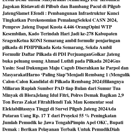
Jagokan Ristawati di Pilbub dan Bambang Pacul di Pilgub
Jateng
Slamet Efendi : Pembangunan Infrastruktur Kunci
Tingkatkan Perekonomian Pemalang
Seleksi CASN 2024,
Pemprov Jateng Dapat Kuota 4.446 Orang
Opini WTP
Kesembilan, Kado Terindah Hari Jadi ke-278 Kabupaten
Sragen
Ketua KONI Semarang ambil formulir penjaringan
pilkada di PDIP
Pilkada Kota Semarang, Sekda Ambil
Formulir Daftar Pilkada di PDI Perjuangan
Golkar Jateng
buka peluang usung Ahmad Luthfi pada Pilkada 2024
Gus
Yasin: Soal Dukungan Maju Cagub Diserahkan ke Parpol dan
Masyarakat
Harno ‘Paling Siap’Menjadi Rembang 1 (Mengulik
Calon-Calon Kandidat di Pilkada Rembang 2024)
Hilangnya
Miliaran Rupiah Sumber PAD tiap Bulan dari Sumur Tua
Minyak di Blora
Jelang Idul Fitri, Polres Demak Bagikan 2,9
Ton Beras Zakat Fitrah
Hendi Tak Mau Komentar soal
Elektabilitasnya Tinggi di Survei Pilgub Jateng 2024
Ada
Putaran Uang Rp. 17 T dari Proyeksi 55 % Peningkatan
Jumlah Pemudik ke Jawa Tengah
Pimpin Apel OKC, Bupati
Demak : Berikan Pelayanan Terbaik Untuk Pemudik
Diah