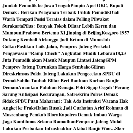
Jumlah Pemudik ke Jawa Tengah
Pimpin Apel OKC, Bupati
Demak : Berikan Pelayanan Terbaik Untuk Pemudik
Diah
Warih Tempati Posisi Teratas dalam Polling Pilwakot
Surakarta
Pilus : Banyak Tokoh Diluar Lebih Keren dan
Mumpuni
Prabowo Bertemu Xi Jinping di Beijing
Kosgoro 1957
Dukung Kembali Airlangga Jadi Ketum di Munaslub
Golkar
Pastikan Laik Jalan, Pemprov Jateng Perketat
Pengawasan “Ramp Check” Angkutan Mudik Lebaran
18,23
Juta Pemudik akan Masuk Maupun Lintasi Jateng
GPM
Pemprov Jateng Turunkan Harga Sembako
Giliran
Direskrimsus Polda Jateng Lakukan Pengecekan SPBU di
Demak
Sabilu Taubah Blitar Beri Bantuan Korban Banjir
Demam
Amankan Puluhan Remaja, Polri Sigap Cegah ‘Perang
Sarung’
Antisipasi Kecurangan, Satreskrim Polres Demak
Sidak SPBU
Puan Maharani : Tak Ada Instruksi Wacana Hak
Angket ke Fraksi
Jalan Rusak Jadi Curhatan Arief Rohman di
Musrenbang Pemkab Blora
Kapolres Demak Imbau Warga
Jaga Kamtibmas Selama Ramadhan
Pemprov Jateng Mulai
Lakukan Perbaikan Infrastruktur Akibat Banjir
Woo…Skor