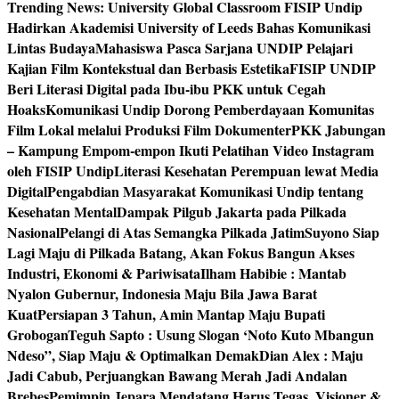
Trending News:
University Global Classroom FISIP Undip
Hadirkan Akademisi University of Leeds Bahas Komunikasi
Lintas Budaya
Mahasiswa Pasca Sarjana UNDIP Pelajari
Kajian Film Kontekstual dan Berbasis Estetika
FISIP UNDIP
Beri Literasi Digital pada Ibu-ibu PKK untuk Cegah
Hoaks
Komunikasi Undip Dorong Pemberdayaan Komunitas
Film Lokal melalui Produksi Film Dokumenter
PKK Jabungan
– Kampung Empom-empon Ikuti Pelatihan Video Instagram
oleh FISIP Undip
Literasi Kesehatan Perempuan lewat Media
Digital
Pengabdian Masyarakat Komunikasi Undip tentang
Kesehatan Mental
Dampak Pilgub Jakarta pada Pilkada
Nasional
Pelangi di Atas Semangka Pilkada Jatim
Suyono Siap
Lagi Maju di Pilkada Batang, Akan Fokus Bangun Akses
Industri, Ekonomi & Pariwisata
Ilham Habibie : Mantab
Nyalon Gubernur, Indonesia Maju Bila Jawa Barat
Kuat
Persiapan 3 Tahun, Amin Mantap Maju Bupati
Grobogan
Teguh Sapto : Usung Slogan ‘Noto Kuto Mbangun
Ndeso”, Siap Maju & Optimalkan Demak
Dian Alex : Maju
Jadi Cabub, Perjuangkan Bawang Merah Jadi Andalan
Brebes
Pemimpin Jepara Mendatang Harus Tegas, Visioner &