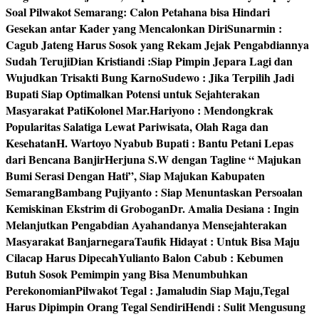
Soal Pilwakot Semarang: Calon Petahana bisa Hindari
Gesekan antar Kader yang Mencalonkan Diri
Sunarmin :
Cagub Jateng Harus Sosok yang Rekam Jejak Pengabdiannya
Sudah Teruji
Dian Kristiandi :Siap Pimpin Jepara Lagi dan
Wujudkan Trisakti Bung Karno
Sudewo : Jika Terpilih Jadi
Bupati Siap Optimalkan Potensi untuk Sejahterakan
Masyarakat Pati
Kolonel Mar.Hariyono : Mendongkrak
Popularitas Salatiga Lewat Pariwisata, Olah Raga dan
Kesehatan
H. Wartoyo Nyabub Bupati : Bantu Petani Lepas
dari Bencana Banjir
Herjuna S.W dengan Tagline “ Majukan
Bumi Serasi Dengan Hati”, Siap Majukan Kabupaten
Semarang
Bambang Pujiyanto : Siap Menuntaskan Persoalan
Kemiskinan Ekstrim di Grobogan
Dr. Amalia Desiana : Ingin
Melanjutkan Pengabdian Ayahandanya Mensejahterakan
Masyarakat Banjarnegara
Taufik Hidayat : Untuk Bisa Maju
Cilacap Harus Dipecah
Yulianto Balon Cabub : Kebumen
Butuh Sosok Pemimpin yang Bisa Menumbuhkan
Perekonomian
Pilwakot Tegal : Jamaludin Siap Maju,Tegal
Harus Dipimpin Orang Tegal Sendiri
Hendi : Sulit Mengusung