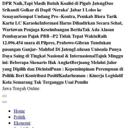
DPR Naik,Tapi Masih Butuh Koalisi di Pigub Jateng
Duo
Srikandi Golkar di Dapil ‘Neraka’ Jabar I Lolos ke
Senayan
Sempat Undang Pro -Kontra, Pemkab Blora Tarik
Kartu LC Karaoke
Informasi Harus Dihadirkan Secara Sehat,
Wartawan Penjaga Keseimbangan Berita
Tak Ada Alasan
Pembayaran Pajak PBB –P2 Tidak Tepat Waktu
Raih
12.096.454 suara di Pilpres, Prabowo-Gibran Tundukan
pasangan Ganjar- Mahfud Di Jateng
Lulusan Unissula Punya
Daya Saing di Tingkat Nasional & Internasional
Tajuk Minggu
ini: Beberapa Skenario Hak Angket
Berjuang Melalui Jalur
yang Dipilih dan Dicintai
Puan : Kepemimpinan Perempuan di
Politik Beri Kontribusi Positif
Kadarlusman : Kinerja Legislatif
Kota Semarang Tak Terganggu Usai Pemilu
Jawa Tengah Online
Home
Politik
Ekonomi