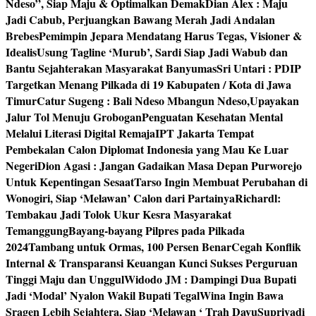
Ndeso”, Siap Maju & Optimalkan Demak
Dian Alex : Maju
Jadi Cabub, Perjuangkan Bawang Merah Jadi Andalan
Brebes
Pemimpin Jepara Mendatang Harus Tegas, Visioner &
Idealis
Usung Tagline ‘Murub’, Sardi Siap Jadi Wabub dan
Bantu Sejahterakan Masyarakat Banyumas
Sri Untari : PDIP
Targetkan Menang Pilkada di 19 Kabupaten / Kota di Jawa
Timur
Catur Sugeng : Bali Ndeso Mbangun Ndeso,Upayakan
Jalur Tol Menuju Grobogan
Penguatan Kesehatan Mental
Melalui Literasi Digital Remaja
IPT Jakarta Tempat
Pembekalan Calon Diplomat Indonesia yang Mau Ke Luar
Negeri
Dion Agasi : Jangan Gadaikan Masa Depan Purworejo
Untuk Kepentingan Sesaat
Tarso Ingin Membuat Perubahan di
Wonogiri, Siap ‘Melawan’ Calon dari Partainya
Richardl:
Tembakau Jadi Tolok Ukur Kesra Masyarakat
Temanggung
Bayang-bayang Pilpres pada Pilkada
2024
Tambang untuk Ormas, 100 Persen Benar
Cegah Konflik
Internal & Transparansi Keuangan Kunci Sukses Perguruan
Tinggi Maju dan Unggul
Widodo JM : Dampingi Dua Bupati
Jadi ‘Modal’ Nyalon Wakil Bupati Tegal
Wina Ingin Bawa
Sragen Lebih Sejahtera, Siap ‘Melawan ‘ Trah Dayu
Supriyadi