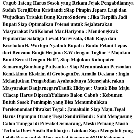
Cagub Jateng Harus Sosok yang Rekam Jejak Pengabdiannya
Sudah Teruji
Dian Kristiandi :Siap Pimpin Jepara Lagi dan
Wujudkan Trisakti Bung Karno
Sudewo : Jika Terpilih Jadi
Bupati Siap Optimalkan Potensi untuk Sejahterakan
Masyarakat Pati
Kolonel Mar.Hariyono : Mendongkrak
Popularitas Salatiga Lewat Pariwisata, Olah Raga dan
Kesehatan
H. Wartoyo Nyabub Bupati : Bantu Petani Lepas
dari Bencana Banjir
Herjuna S.W dengan Tagline “ Majukan
Bumi Serasi Dengan Hati”, Siap Majukan Kabupaten
Semarang
Bambang Pujiyanto : Siap Menuntaskan Persoalan
Kemiskinan Ekstrim di Grobogan
Dr. Amalia Desiana : Ingin
Melanjutkan Pengabdian Ayahandanya Mensejahterakan
Masyarakat Banjarnegara
Taufik Hidayat : Untuk Bisa Maju
Cilacap Harus Dipecah
Yulianto Balon Cabub : Kebumen
Butuh Sosok Pemimpin yang Bisa Menumbuhkan
Perekonomian
Pilwakot Tegal : Jamaludin Siap Maju,Tegal
Harus Dipimpin Orang Tegal Sendiri
Hendi : Sulit Mengusung
Calon Tunggal di Pilwakot Semarang, Meski Peluang Masih
Terbuka
Dewi Susilo Budiharjo : Izinkan Saya Mengabdi yang
Lebih Besar untuk Masyarakat Semarang
PDIP Kebumen