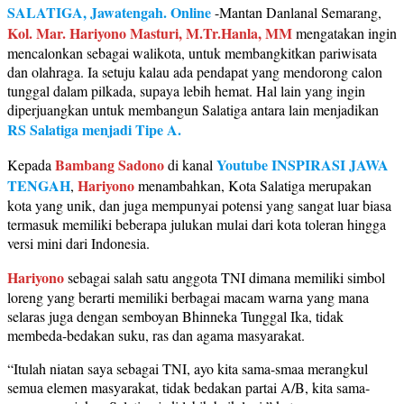
SALATIGA, Jawatengah. Online
-Mantan Danlanal Semarang,
Kol. Mar. Hariyono Masturi, M.Tr.Hanla, MM
mengatakan ingin
mencalonkan sebagai walikota, untuk membangkitkan pariwisata
dan olahraga. Ia setuju kalau ada pendapat yang mendorong calon
tunggal dalam pilkada, supaya lebih hemat. Hal lain yang ingin
diperjuangkan untuk membangun Salatiga antara lain menjadikan
RS Salatiga menjadi Tipe A.
Bambang Sadono
Youtube INSPIRASI JAWA
Kepada
di kanal
TENGAH
Hariyono
,
menambahkan, Kota Salatiga merupakan
kota yang unik, dan juga mempunyai potensi yang sangat luar biasa
termasuk memiliki beberapa julukan mulai dari kota toleran hingga
versi mini dari Indonesia.
Hariyono
sebagai salah satu anggota TNI dimana memiliki simbol
loreng yang berarti memiliki berbagai macam warna yang mana
selaras juga dengan semboyan Bhinneka Tunggal Ika, tidak
membeda-bedakan suku, ras dan agama masyarakat.
“Itulah niatan saya sebagai TNI, ayo kita sama-smaa merangkul
semua elemen masyarakat, tidak bedakan partai A/B, kita sama-