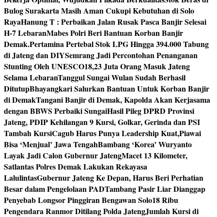
Bulog Surakarta Masih Aman Cukupi Kebutuhan di Solo
Raya
Hanung T : Perbaikan Jalan Rusak Pasca Banjir Selesai
H-7 Lebaran
Mabes Polri Beri Bantuan Korban Banjir
Demak.
Pertamina Pertebal Stok LPG Hingga 394.000 Tabung
di Jateng dan DIY
Semrang Jadi Percontohan Penanganan
Stunting Oleh UNESCO
18,23 Juta Orang Masuk Jateng
Selama Lebaran
Tanggul Sungai Wulan Sudah Berhasil
Ditutup
Bhayangkari Salurkan Bantuan Untuk Korban Banjir
di Demak
Tangani Banjir di Demak, Kapolda Akan Kerjasama
dengan BBWS Perbaiki Sungai
Hasil Pileg DPRD Provinsi
Jateng, PDIP Kehilangan 9 Kursi, Golkar, Gerinda dan PSI
Tambah Kursi
Cagub Harus Punya Leadership Kuat,Piawai
Bisa ‘Menjual’ Jawa Tengah
Bambang ‘Korea’ Wuryanto
Layak Jadi Calon Gubernur Jateng
Macet 13 Kilometer,
Satlantas Polres Demak Lakukan Rekayasa
Lalulintas
Gubernur Jateng Ke Depan, Harus Beri Perhatian
Besar dalam Pengelolaan PAD
Tambang Pasir Liar Dianggap
Penyebab Longsor Pinggiran Bengawan Solo
18 Ribu
Pengendara Ranmor Ditilang Polda Jateng
Jumlah Kursi di