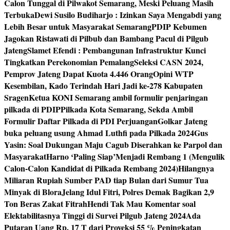
Calon Tunggal di Pilwakot Semarang, Meski Peluang Masih
Terbuka
Dewi Susilo Budiharjo : Izinkan Saya Mengabdi yang
Lebih Besar untuk Masyarakat Semarang
PDIP Kebumen
Jagokan Ristawati di Pilbub dan Bambang Pacul di Pilgub
Jateng
Slamet Efendi : Pembangunan Infrastruktur Kunci
Tingkatkan Perekonomian Pemalang
Seleksi CASN 2024,
Pemprov Jateng Dapat Kuota 4.446 Orang
Opini WTP
Kesembilan, Kado Terindah Hari Jadi ke-278 Kabupaten
Sragen
Ketua KONI Semarang ambil formulir penjaringan
pilkada di PDIP
Pilkada Kota Semarang, Sekda Ambil
Formulir Daftar Pilkada di PDI Perjuangan
Golkar Jateng
buka peluang usung Ahmad Luthfi pada Pilkada 2024
Gus
Yasin: Soal Dukungan Maju Cagub Diserahkan ke Parpol dan
Masyarakat
Harno ‘Paling Siap’Menjadi Rembang 1 (Mengulik
Calon-Calon Kandidat di Pilkada Rembang 2024)
Hilangnya
Miliaran Rupiah Sumber PAD tiap Bulan dari Sumur Tua
Minyak di Blora
Jelang Idul Fitri, Polres Demak Bagikan 2,9
Ton Beras Zakat Fitrah
Hendi Tak Mau Komentar soal
Elektabilitasnya Tinggi di Survei Pilgub Jateng 2024
Ada
Putaran Uang Rp. 17 T dari Proyeksi 55 % Peningkatan