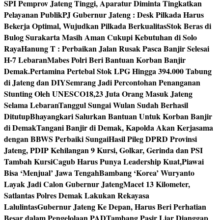
SPI Pemprov Jateng Tinggi, Aparatur Diminta Tingkatkan
Pelayanan Publik
PJ Gubernur Jateng : Desk Pilkada Harus
Bekerja Optimal, Wujudkan Pilkada Berkualitas
Stok Beras di
Bulog Surakarta Masih Aman Cukupi Kebutuhan di Solo
Raya
Hanung T : Perbaikan Jalan Rusak Pasca Banjir Selesai
H-7 Lebaran
Mabes Polri Beri Bantuan Korban Banjir
Demak.
Pertamina Pertebal Stok LPG Hingga 394.000 Tabung
di Jateng dan DIY
Semrang Jadi Percontohan Penanganan
Stunting Oleh UNESCO
18,23 Juta Orang Masuk Jateng
Selama Lebaran
Tanggul Sungai Wulan Sudah Berhasil
Ditutup
Bhayangkari Salurkan Bantuan Untuk Korban Banjir
di Demak
Tangani Banjir di Demak, Kapolda Akan Kerjasama
dengan BBWS Perbaiki Sungai
Hasil Pileg DPRD Provinsi
Jateng, PDIP Kehilangan 9 Kursi, Golkar, Gerinda dan PSI
Tambah Kursi
Cagub Harus Punya Leadership Kuat,Piawai
Bisa ‘Menjual’ Jawa Tengah
Bambang ‘Korea’ Wuryanto
Layak Jadi Calon Gubernur Jateng
Macet 13 Kilometer,
Satlantas Polres Demak Lakukan Rekayasa
Lalulintas
Gubernur Jateng Ke Depan, Harus Beri Perhatian
Besar dalam Pengelolaan PAD
Tambang Pasir Liar Dianggap