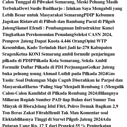
Calon Tunggal di Pilwakot Semarang, Meski Peluang Masih
Terbuka
Dewi Susilo Budiharjo : Izinkan Saya Mengabdi yang
Lebih Besar untuk Masyarakat Semarang
PDIP Kebumen
Jagokan Ristawati di Pilbub dan Bambang Pacul di Pilgub
Jateng
Slamet Efendi : Pembangunan Infrastruktur Kunci
Tingkatkan Perekonomian Pemalang
Seleksi CASN 2024,
Pemprov Jateng Dapat Kuota 4.446 Orang
Opini WTP
Kesembilan, Kado Terindah Hari Jadi ke-278 Kabupaten
Sragen
Ketua KONI Semarang ambil formulir penjaringan
pilkada di PDIP
Pilkada Kota Semarang, Sekda Ambil
Formulir Daftar Pilkada di PDI Perjuangan
Golkar Jateng
buka peluang usung Ahmad Luthfi pada Pilkada 2024
Gus
Yasin: Soal Dukungan Maju Cagub Diserahkan ke Parpol dan
Masyarakat
Harno ‘Paling Siap’Menjadi Rembang 1 (Mengulik
Calon-Calon Kandidat di Pilkada Rembang 2024)
Hilangnya
Miliaran Rupiah Sumber PAD tiap Bulan dari Sumur Tua
Minyak di Blora
Jelang Idul Fitri, Polres Demak Bagikan 2,9
Ton Beras Zakat Fitrah
Hendi Tak Mau Komentar soal
Elektabilitasnya Tinggi di Survei Pilgub Jateng 2024
Ada
Putaran Uang Rp. 17 T dari Proyeksi 55 % Peningkatan