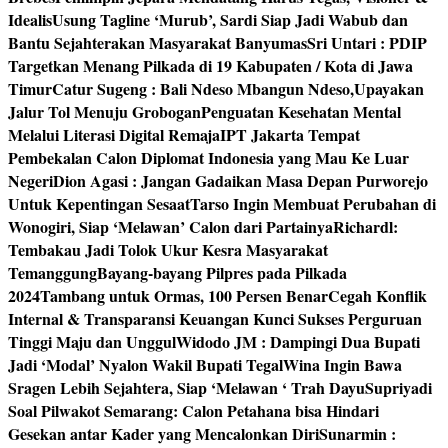
Idealis
Usung Tagline ‘Murub’, Sardi Siap Jadi Wabub dan
Bantu Sejahterakan Masyarakat Banyumas
Sri Untari : PDIP
Targetkan Menang Pilkada di 19 Kabupaten / Kota di Jawa
Timur
Catur Sugeng : Bali Ndeso Mbangun Ndeso,Upayakan
Jalur Tol Menuju Grobogan
Penguatan Kesehatan Mental
Melalui Literasi Digital Remaja
IPT Jakarta Tempat
Pembekalan Calon Diplomat Indonesia yang Mau Ke Luar
Negeri
Dion Agasi : Jangan Gadaikan Masa Depan Purworejo
Untuk Kepentingan Sesaat
Tarso Ingin Membuat Perubahan di
Wonogiri, Siap ‘Melawan’ Calon dari Partainya
Richardl:
Tembakau Jadi Tolok Ukur Kesra Masyarakat
Temanggung
Bayang-bayang Pilpres pada Pilkada
2024
Tambang untuk Ormas, 100 Persen Benar
Cegah Konflik
Internal & Transparansi Keuangan Kunci Sukses Perguruan
Tinggi Maju dan Unggul
Widodo JM : Dampingi Dua Bupati
Jadi ‘Modal’ Nyalon Wakil Bupati Tegal
Wina Ingin Bawa
Sragen Lebih Sejahtera, Siap ‘Melawan ‘ Trah Dayu
Supriyadi
Soal Pilwakot Semarang: Calon Petahana bisa Hindari
Gesekan antar Kader yang Mencalonkan Diri
Sunarmin :