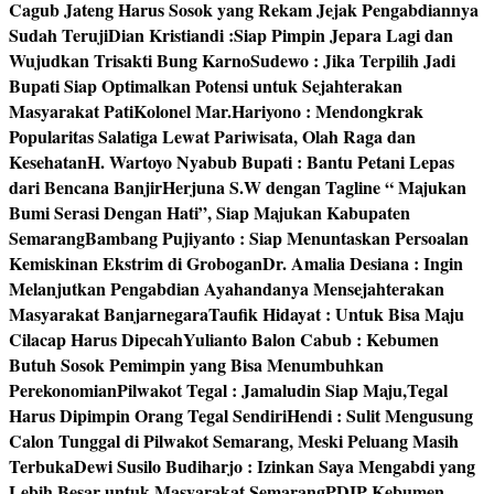
Cagub Jateng Harus Sosok yang Rekam Jejak Pengabdiannya
Sudah Teruji
Dian Kristiandi :Siap Pimpin Jepara Lagi dan
Wujudkan Trisakti Bung Karno
Sudewo : Jika Terpilih Jadi
Bupati Siap Optimalkan Potensi untuk Sejahterakan
Masyarakat Pati
Kolonel Mar.Hariyono : Mendongkrak
Popularitas Salatiga Lewat Pariwisata, Olah Raga dan
Kesehatan
H. Wartoyo Nyabub Bupati : Bantu Petani Lepas
dari Bencana Banjir
Herjuna S.W dengan Tagline “ Majukan
Bumi Serasi Dengan Hati”, Siap Majukan Kabupaten
Semarang
Bambang Pujiyanto : Siap Menuntaskan Persoalan
Kemiskinan Ekstrim di Grobogan
Dr. Amalia Desiana : Ingin
Melanjutkan Pengabdian Ayahandanya Mensejahterakan
Masyarakat Banjarnegara
Taufik Hidayat : Untuk Bisa Maju
Cilacap Harus Dipecah
Yulianto Balon Cabub : Kebumen
Butuh Sosok Pemimpin yang Bisa Menumbuhkan
Perekonomian
Pilwakot Tegal : Jamaludin Siap Maju,Tegal
Harus Dipimpin Orang Tegal Sendiri
Hendi : Sulit Mengusung
Calon Tunggal di Pilwakot Semarang, Meski Peluang Masih
Terbuka
Dewi Susilo Budiharjo : Izinkan Saya Mengabdi yang
Lebih Besar untuk Masyarakat Semarang
PDIP Kebumen