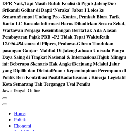
DPR Naik,Tapi Masih Butuh Koalisi di Pigub Jateng
Duo
Srikandi Golkar di Dapil ‘Neraka’ Jabar I Lolos ke
Senayan
Sempat Undang Pro -Kontra, Pemkab Blora Tarik
Kartu LC Karaoke
Informasi Harus Dihadirkan Secara Sehat,
Wartawan Penjaga Keseimbangan Berita
Tak Ada Alasan
Pembayaran Pajak PBB –P2 Tidak Tepat Waktu
Raih
12.096.454 suara di Pilpres, Prabowo-Gibran Tundukan
pasangan Ganjar- Mahfud Di Jateng
Lulusan Unissula Punya
Daya Saing di Tingkat Nasional & Internasional
Tajuk Minggu
ini: Beberapa Skenario Hak Angket
Berjuang Melalui Jalur
yang Dipilih dan Dicintai
Puan : Kepemimpinan Perempuan di
Politik Beri Kontribusi Positif
Kadarlusman : Kinerja Legislatif
Kota Semarang Tak Terganggu Usai Pemilu
Jawa Tengah Online
Home
Politik
Ekonomi