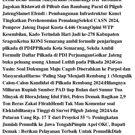
Jagokan Ristawati di Pilbub dan Bambang Pacul di Pilgub
Jateng
Slamet Efendi : Pembangunan Infrastruktur Kunci
Tingkatkan Perekonomian Pemalang
Seleksi CASN 2024,
Pemprov Jateng Dapat Kuota 4.446 Orang
Opini WTP
Kesembilan, Kado Terindah Hari Jadi ke-278 Kabupaten
Sragen
Ketua KONI Semarang ambil formulir penjaringan
pilkada di PDIP
Pilkada Kota Semarang, Sekda Ambil
Formulir Daftar Pilkada di PDI Perjuangan
Golkar Jateng
buka peluang usung Ahmad Luthfi pada Pilkada 2024
Gus
Yasin: Soal Dukungan Maju Cagub Diserahkan ke Parpol dan
Masyarakat
Harno ‘Paling Siap’Menjadi Rembang 1 (Mengulik
Calon-Calon Kandidat di Pilkada Rembang 2024)
Hilangnya
Miliaran Rupiah Sumber PAD tiap Bulan dari Sumur Tua
Minyak di Blora
Jelang Idul Fitri, Polres Demak Bagikan 2,9
Ton Beras Zakat Fitrah
Hendi Tak Mau Komentar soal
Elektabilitasnya Tinggi di Survei Pilgub Jateng 2024
Ada
Putaran Uang Rp. 17 T dari Proyeksi 55 % Peningkatan
Jumlah Pemudik ke Jawa Tengah
Pimpin Apel OKC, Bupati
Demak : Berikan Pelayanan Terbaik Untuk Pemudik
Diah