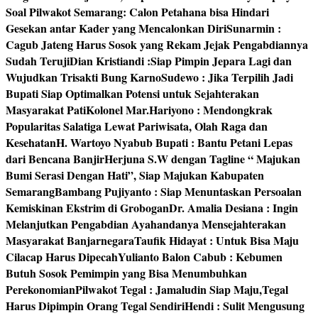
Soal Pilwakot Semarang: Calon Petahana bisa Hindari
Gesekan antar Kader yang Mencalonkan Diri
Sunarmin :
Cagub Jateng Harus Sosok yang Rekam Jejak Pengabdiannya
Sudah Teruji
Dian Kristiandi :Siap Pimpin Jepara Lagi dan
Wujudkan Trisakti Bung Karno
Sudewo : Jika Terpilih Jadi
Bupati Siap Optimalkan Potensi untuk Sejahterakan
Masyarakat Pati
Kolonel Mar.Hariyono : Mendongkrak
Popularitas Salatiga Lewat Pariwisata, Olah Raga dan
Kesehatan
H. Wartoyo Nyabub Bupati : Bantu Petani Lepas
dari Bencana Banjir
Herjuna S.W dengan Tagline “ Majukan
Bumi Serasi Dengan Hati”, Siap Majukan Kabupaten
Semarang
Bambang Pujiyanto : Siap Menuntaskan Persoalan
Kemiskinan Ekstrim di Grobogan
Dr. Amalia Desiana : Ingin
Melanjutkan Pengabdian Ayahandanya Mensejahterakan
Masyarakat Banjarnegara
Taufik Hidayat : Untuk Bisa Maju
Cilacap Harus Dipecah
Yulianto Balon Cabub : Kebumen
Butuh Sosok Pemimpin yang Bisa Menumbuhkan
Perekonomian
Pilwakot Tegal : Jamaludin Siap Maju,Tegal
Harus Dipimpin Orang Tegal Sendiri
Hendi : Sulit Mengusung