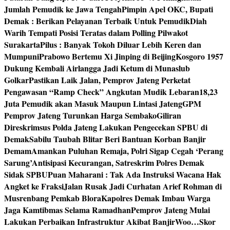
Jumlah Pemudik ke Jawa Tengah
Pimpin Apel OKC, Bupati
Demak : Berikan Pelayanan Terbaik Untuk Pemudik
Diah
Warih Tempati Posisi Teratas dalam Polling Pilwakot
Surakarta
Pilus : Banyak Tokoh Diluar Lebih Keren dan
Mumpuni
Prabowo Bertemu Xi Jinping di Beijing
Kosgoro 1957
Dukung Kembali Airlangga Jadi Ketum di Munaslub
Golkar
Pastikan Laik Jalan, Pemprov Jateng Perketat
Pengawasan “Ramp Check” Angkutan Mudik Lebaran
18,23
Juta Pemudik akan Masuk Maupun Lintasi Jateng
GPM
Pemprov Jateng Turunkan Harga Sembako
Giliran
Direskrimsus Polda Jateng Lakukan Pengecekan SPBU di
Demak
Sabilu Taubah Blitar Beri Bantuan Korban Banjir
Demam
Amankan Puluhan Remaja, Polri Sigap Cegah ‘Perang
Sarung’
Antisipasi Kecurangan, Satreskrim Polres Demak
Sidak SPBU
Puan Maharani : Tak Ada Instruksi Wacana Hak
Angket ke Fraksi
Jalan Rusak Jadi Curhatan Arief Rohman di
Musrenbang Pemkab Blora
Kapolres Demak Imbau Warga
Jaga Kamtibmas Selama Ramadhan
Pemprov Jateng Mulai
Lakukan Perbaikan Infrastruktur Akibat Banjir
Woo…Skor