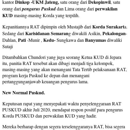
Dinkop -UKM Jateng,
Dekopinwil
kantor
satu orang dari
, satu
perwakilan
orang dari
pengurus Puskud
dan Lima orang dari
KUD
masing-masing Korda yang terpilih.
Korda Surakart
Kepanitiannya RAT dipimpin oleh Mustajib dari
a.
Karisidanan Semaran
Pekalongan
Sedang dari
g diwakili Asikin,
-
Pati
Kedu-
Banyumas
Dahlan,
-Munir ,
Sungkawa dan
diwaliki
Sutaji
Ditambahkan Chundori yang juga seorang Ketua KUD di Jepara
itu, panitia RAT tersebut akan dibagi menjadi tiga kelompok,
masing-masing yang akan menangani Tata Tertib pelaksanaan RAT,
program kerja Puskud ke depan dan menangani
pertanggunganjawab keuangan pengurus lama.
New Normal Puskud.
Keputusan rapat yang menyepakati waktu penyelenggaraan RAT
PUSKUD akhir Juli 2020, mendapat respon positif para pengurus
Korda PUSKUD dan perwakilan KUD yang hadir.
Mereka berharap dengan segera terselenggaranya RAT, bisa segera