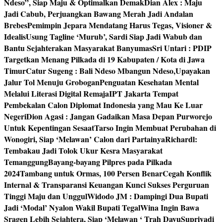
Ndeso”, Siap Maju & Optimalkan Demak
Dian Alex : Maju
Jadi Cabub, Perjuangkan Bawang Merah Jadi Andalan
Brebes
Pemimpin Jepara Mendatang Harus Tegas, Visioner &
Idealis
Usung Tagline ‘Murub’, Sardi Siap Jadi Wabub dan
Bantu Sejahterakan Masyarakat Banyumas
Sri Untari : PDIP
Targetkan Menang Pilkada di 19 Kabupaten / Kota di Jawa
Timur
Catur Sugeng : Bali Ndeso Mbangun Ndeso,Upayakan
Jalur Tol Menuju Grobogan
Penguatan Kesehatan Mental
Melalui Literasi Digital Remaja
IPT Jakarta Tempat
Pembekalan Calon Diplomat Indonesia yang Mau Ke Luar
Negeri
Dion Agasi : Jangan Gadaikan Masa Depan Purworejo
Untuk Kepentingan Sesaat
Tarso Ingin Membuat Perubahan di
Wonogiri, Siap ‘Melawan’ Calon dari Partainya
Richardl:
Tembakau Jadi Tolok Ukur Kesra Masyarakat
Temanggung
Bayang-bayang Pilpres pada Pilkada
2024
Tambang untuk Ormas, 100 Persen Benar
Cegah Konflik
Internal & Transparansi Keuangan Kunci Sukses Perguruan
Tinggi Maju dan Unggul
Widodo JM : Dampingi Dua Bupati
Jadi ‘Modal’ Nyalon Wakil Bupati Tegal
Wina Ingin Bawa
Sragen Lebih Sejahtera, Siap ‘Melawan ‘ Trah Dayu
Supriyadi