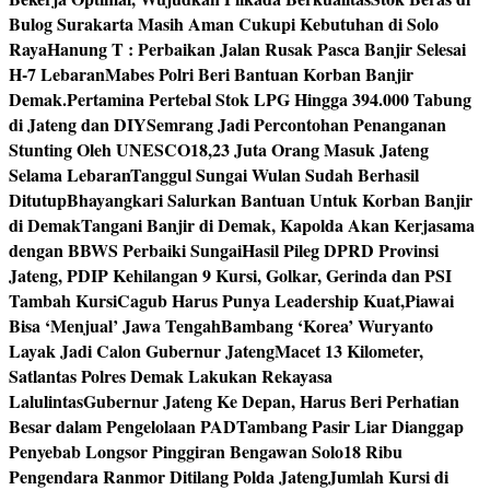
Bulog Surakarta Masih Aman Cukupi Kebutuhan di Solo
Raya
Hanung T : Perbaikan Jalan Rusak Pasca Banjir Selesai
H-7 Lebaran
Mabes Polri Beri Bantuan Korban Banjir
Demak.
Pertamina Pertebal Stok LPG Hingga 394.000 Tabung
di Jateng dan DIY
Semrang Jadi Percontohan Penanganan
Stunting Oleh UNESCO
18,23 Juta Orang Masuk Jateng
Selama Lebaran
Tanggul Sungai Wulan Sudah Berhasil
Ditutup
Bhayangkari Salurkan Bantuan Untuk Korban Banjir
di Demak
Tangani Banjir di Demak, Kapolda Akan Kerjasama
dengan BBWS Perbaiki Sungai
Hasil Pileg DPRD Provinsi
Jateng, PDIP Kehilangan 9 Kursi, Golkar, Gerinda dan PSI
Tambah Kursi
Cagub Harus Punya Leadership Kuat,Piawai
Bisa ‘Menjual’ Jawa Tengah
Bambang ‘Korea’ Wuryanto
Layak Jadi Calon Gubernur Jateng
Macet 13 Kilometer,
Satlantas Polres Demak Lakukan Rekayasa
Lalulintas
Gubernur Jateng Ke Depan, Harus Beri Perhatian
Besar dalam Pengelolaan PAD
Tambang Pasir Liar Dianggap
Penyebab Longsor Pinggiran Bengawan Solo
18 Ribu
Pengendara Ranmor Ditilang Polda Jateng
Jumlah Kursi di