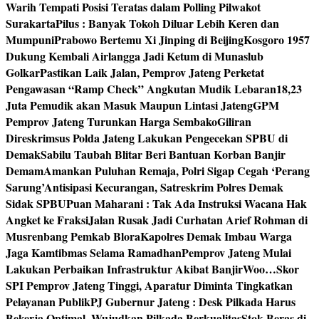
Warih Tempati Posisi Teratas dalam Polling Pilwakot
Surakarta
Pilus : Banyak Tokoh Diluar Lebih Keren dan
Mumpuni
Prabowo Bertemu Xi Jinping di Beijing
Kosgoro 1957
Dukung Kembali Airlangga Jadi Ketum di Munaslub
Golkar
Pastikan Laik Jalan, Pemprov Jateng Perketat
Pengawasan “Ramp Check” Angkutan Mudik Lebaran
18,23
Juta Pemudik akan Masuk Maupun Lintasi Jateng
GPM
Pemprov Jateng Turunkan Harga Sembako
Giliran
Direskrimsus Polda Jateng Lakukan Pengecekan SPBU di
Demak
Sabilu Taubah Blitar Beri Bantuan Korban Banjir
Demam
Amankan Puluhan Remaja, Polri Sigap Cegah ‘Perang
Sarung’
Antisipasi Kecurangan, Satreskrim Polres Demak
Sidak SPBU
Puan Maharani : Tak Ada Instruksi Wacana Hak
Angket ke Fraksi
Jalan Rusak Jadi Curhatan Arief Rohman di
Musrenbang Pemkab Blora
Kapolres Demak Imbau Warga
Jaga Kamtibmas Selama Ramadhan
Pemprov Jateng Mulai
Lakukan Perbaikan Infrastruktur Akibat Banjir
Woo…Skor
SPI Pemprov Jateng Tinggi, Aparatur Diminta Tingkatkan
Pelayanan Publik
PJ Gubernur Jateng : Desk Pilkada Harus
Bekerja Optimal, Wujudkan Pilkada Berkualitas
Stok Beras di