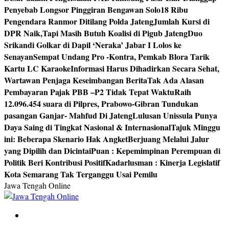
Penyebab Longsor Pinggiran Bengawan Solo
18 Ribu
Pengendara Ranmor Ditilang Polda Jateng
Jumlah Kursi di
DPR Naik,Tapi Masih Butuh Koalisi di Pigub Jateng
Duo
Srikandi Golkar di Dapil ‘Neraka’ Jabar I Lolos ke
Senayan
Sempat Undang Pro -Kontra, Pemkab Blora Tarik
Kartu LC Karaoke
Informasi Harus Dihadirkan Secara Sehat,
Wartawan Penjaga Keseimbangan Berita
Tak Ada Alasan
Pembayaran Pajak PBB –P2 Tidak Tepat Waktu
Raih
12.096.454 suara di Pilpres, Prabowo-Gibran Tundukan
pasangan Ganjar- Mahfud Di Jateng
Lulusan Unissula Punya
Daya Saing di Tingkat Nasional & Internasional
Tajuk Minggu
ini: Beberapa Skenario Hak Angket
Berjuang Melalui Jalur
yang Dipilih dan Dicintai
Puan : Kepemimpinan Perempuan di
Politik Beri Kontribusi Positif
Kadarlusman : Kinerja Legislatif
Kota Semarang Tak Terganggu Usai Pemilu
Jawa Tengah Online
Berita Jawa Tengah Terbaru dan Terkini