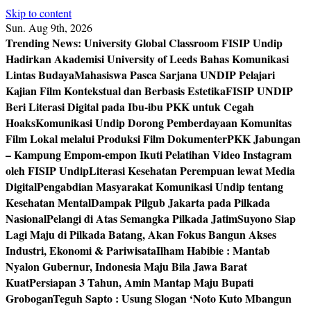
Skip to content
Sun. Aug 9th, 2026
Trending News:
University Global Classroom FISIP Undip
Hadirkan Akademisi University of Leeds Bahas Komunikasi
Lintas Budaya
Mahasiswa Pasca Sarjana UNDIP Pelajari
Kajian Film Kontekstual dan Berbasis Estetika
FISIP UNDIP
Beri Literasi Digital pada Ibu-ibu PKK untuk Cegah
Hoaks
Komunikasi Undip Dorong Pemberdayaan Komunitas
Film Lokal melalui Produksi Film Dokumenter
PKK Jabungan
– Kampung Empom-empon Ikuti Pelatihan Video Instagram
oleh FISIP Undip
Literasi Kesehatan Perempuan lewat Media
Digital
Pengabdian Masyarakat Komunikasi Undip tentang
Kesehatan Mental
Dampak Pilgub Jakarta pada Pilkada
Nasional
Pelangi di Atas Semangka Pilkada Jatim
Suyono Siap
Lagi Maju di Pilkada Batang, Akan Fokus Bangun Akses
Industri, Ekonomi & Pariwisata
Ilham Habibie : Mantab
Nyalon Gubernur, Indonesia Maju Bila Jawa Barat
Kuat
Persiapan 3 Tahun, Amin Mantap Maju Bupati
Grobogan
Teguh Sapto : Usung Slogan ‘Noto Kuto Mbangun