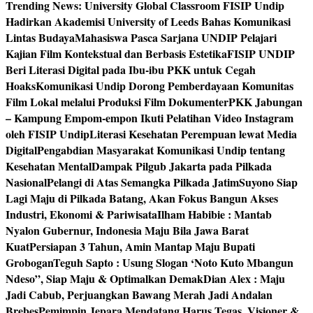
Trending News:
University Global Classroom FISIP Undip
Hadirkan Akademisi University of Leeds Bahas Komunikasi
Lintas Budaya
Mahasiswa Pasca Sarjana UNDIP Pelajari
Kajian Film Kontekstual dan Berbasis Estetika
FISIP UNDIP
Beri Literasi Digital pada Ibu-ibu PKK untuk Cegah
Hoaks
Komunikasi Undip Dorong Pemberdayaan Komunitas
Film Lokal melalui Produksi Film Dokumenter
PKK Jabungan
– Kampung Empom-empon Ikuti Pelatihan Video Instagram
oleh FISIP Undip
Literasi Kesehatan Perempuan lewat Media
Digital
Pengabdian Masyarakat Komunikasi Undip tentang
Kesehatan Mental
Dampak Pilgub Jakarta pada Pilkada
Nasional
Pelangi di Atas Semangka Pilkada Jatim
Suyono Siap
Lagi Maju di Pilkada Batang, Akan Fokus Bangun Akses
Industri, Ekonomi & Pariwisata
Ilham Habibie : Mantab
Nyalon Gubernur, Indonesia Maju Bila Jawa Barat
Kuat
Persiapan 3 Tahun, Amin Mantap Maju Bupati
Grobogan
Teguh Sapto : Usung Slogan ‘Noto Kuto Mbangun
Ndeso”, Siap Maju & Optimalkan Demak
Dian Alex : Maju
Jadi Cabub, Perjuangkan Bawang Merah Jadi Andalan
Brebes
Pemimpin Jepara Mendatang Harus Tegas, Visioner &