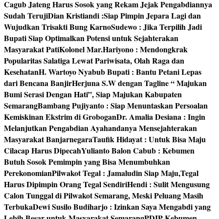
Cagub Jateng Harus Sosok yang Rekam Jejak Pengabdiannya
Sudah Teruji
Dian Kristiandi :Siap Pimpin Jepara Lagi dan
Wujudkan Trisakti Bung Karno
Sudewo : Jika Terpilih Jadi
Bupati Siap Optimalkan Potensi untuk Sejahterakan
Masyarakat Pati
Kolonel Mar.Hariyono : Mendongkrak
Popularitas Salatiga Lewat Pariwisata, Olah Raga dan
Kesehatan
H. Wartoyo Nyabub Bupati : Bantu Petani Lepas
dari Bencana Banjir
Herjuna S.W dengan Tagline “ Majukan
Bumi Serasi Dengan Hati”, Siap Majukan Kabupaten
Semarang
Bambang Pujiyanto : Siap Menuntaskan Persoalan
Kemiskinan Ekstrim di Grobogan
Dr. Amalia Desiana : Ingin
Melanjutkan Pengabdian Ayahandanya Mensejahterakan
Masyarakat Banjarnegara
Taufik Hidayat : Untuk Bisa Maju
Cilacap Harus Dipecah
Yulianto Balon Cabub : Kebumen
Butuh Sosok Pemimpin yang Bisa Menumbuhkan
Perekonomian
Pilwakot Tegal : Jamaludin Siap Maju,Tegal
Harus Dipimpin Orang Tegal Sendiri
Hendi : Sulit Mengusung
Calon Tunggal di Pilwakot Semarang, Meski Peluang Masih
Terbuka
Dewi Susilo Budiharjo : Izinkan Saya Mengabdi yang
Lebih Besar untuk Masyarakat Semarang
PDIP Kebumen