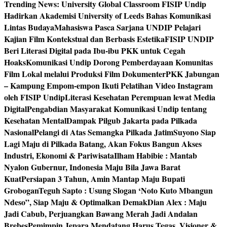
Trending News:
University Global Classroom FISIP Undip
Hadirkan Akademisi University of Leeds Bahas Komunikasi
Lintas Budaya
Mahasiswa Pasca Sarjana UNDIP Pelajari
Kajian Film Kontekstual dan Berbasis Estetika
FISIP UNDIP
Beri Literasi Digital pada Ibu-ibu PKK untuk Cegah
Hoaks
Komunikasi Undip Dorong Pemberdayaan Komunitas
Film Lokal melalui Produksi Film Dokumenter
PKK Jabungan
– Kampung Empom-empon Ikuti Pelatihan Video Instagram
oleh FISIP Undip
Literasi Kesehatan Perempuan lewat Media
Digital
Pengabdian Masyarakat Komunikasi Undip tentang
Kesehatan Mental
Dampak Pilgub Jakarta pada Pilkada
Nasional
Pelangi di Atas Semangka Pilkada Jatim
Suyono Siap
Lagi Maju di Pilkada Batang, Akan Fokus Bangun Akses
Industri, Ekonomi & Pariwisata
Ilham Habibie : Mantab
Nyalon Gubernur, Indonesia Maju Bila Jawa Barat
Kuat
Persiapan 3 Tahun, Amin Mantap Maju Bupati
Grobogan
Teguh Sapto : Usung Slogan ‘Noto Kuto Mbangun
Ndeso”, Siap Maju & Optimalkan Demak
Dian Alex : Maju
Jadi Cabub, Perjuangkan Bawang Merah Jadi Andalan
Brebes
Pemimpin Jepara Mendatang Harus Tegas, Visioner &