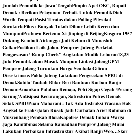
Jumlah Pemudik ke Jawa Tengah
Pimpin Apel OKC, Bupati
Demak : Berikan Pelayanan Terbaik Untuk Pemudik
Diah
Warih Tempati Posisi Teratas dalam Polling Pilwakot
Surakarta
Pilus : Banyak Tokoh Diluar Lebih Keren dan
Mumpuni
Prabowo Bertemu Xi Jinping di Beijing
Kosgoro 1957
Dukung Kembali Airlangga Jadi Ketum di Munaslub
Golkar
Pastikan Laik Jalan, Pemprov Jateng Perketat
Pengawasan “Ramp Check” Angkutan Mudik Lebaran
18,23
Juta Pemudik akan Masuk Maupun Lintasi Jateng
GPM
Pemprov Jateng Turunkan Harga Sembako
Giliran
Direskrimsus Polda Jateng Lakukan Pengecekan SPBU di
Demak
Sabilu Taubah Blitar Beri Bantuan Korban Banjir
Demam
Amankan Puluhan Remaja, Polri Sigap Cegah ‘Perang
Sarung’
Antisipasi Kecurangan, Satreskrim Polres Demak
Sidak SPBU
Puan Maharani : Tak Ada Instruksi Wacana Hak
Angket ke Fraksi
Jalan Rusak Jadi Curhatan Arief Rohman di
Musrenbang Pemkab Blora
Kapolres Demak Imbau Warga
Jaga Kamtibmas Selama Ramadhan
Pemprov Jateng Mulai
Lakukan Perbaikan Infrastruktur Akibat Banjir
Woo…Skor