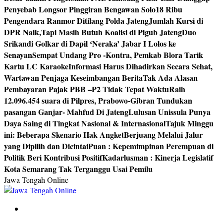
Penyebab Longsor Pinggiran Bengawan Solo
18 Ribu
Pengendara Ranmor Ditilang Polda Jateng
Jumlah Kursi di
DPR Naik,Tapi Masih Butuh Koalisi di Pigub Jateng
Duo
Srikandi Golkar di Dapil ‘Neraka’ Jabar I Lolos ke
Senayan
Sempat Undang Pro -Kontra, Pemkab Blora Tarik
Kartu LC Karaoke
Informasi Harus Dihadirkan Secara Sehat,
Wartawan Penjaga Keseimbangan Berita
Tak Ada Alasan
Pembayaran Pajak PBB –P2 Tidak Tepat Waktu
Raih
12.096.454 suara di Pilpres, Prabowo-Gibran Tundukan
pasangan Ganjar- Mahfud Di Jateng
Lulusan Unissula Punya
Daya Saing di Tingkat Nasional & Internasional
Tajuk Minggu
ini: Beberapa Skenario Hak Angket
Berjuang Melalui Jalur
yang Dipilih dan Dicintai
Puan : Kepemimpinan Perempuan di
Politik Beri Kontribusi Positif
Kadarlusman : Kinerja Legislatif
Kota Semarang Tak Terganggu Usai Pemilu
Jawa Tengah Online
Berita Jawa Tengah Terbaru dan Terkini