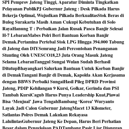
SPI Pemprov Jateng Tinggi, Aparatur Diminta Tingkatkan
Pelayanan Publik
PJ Gubernur Jateng : Desk Pilkada Harus
Bekerja Optimal, Wujudkan Pilkada Berkualitas
Stok Beras di
Bulog Surakarta Masih Aman Cukupi Kebutuhan di Solo
Raya
Hanung T : Perbaikan Jalan Rusak Pasca Banjir Selesai
H-7 Lebaran
Mabes Polri Beri Bantuan Korban Banjir
Demak.
Pertamina Pertebal Stok LPG Hingga 394.000 Tabung
di Jateng dan DIY
Semrang Jadi Percontohan Penanganan
Stunting Oleh UNESCO
18,23 Juta Orang Masuk Jateng
Selama Lebaran
Tanggul Sungai Wulan Sudah Berhasil
Ditutup
Bhayangkari Salurkan Bantuan Untuk Korban Banjir
di Demak
Tangani Banjir di Demak, Kapolda Akan Kerjasama
dengan BBWS Perbaiki Sungai
Hasil Pileg DPRD Provinsi
Jateng, PDIP Kehilangan 9 Kursi, Golkar, Gerinda dan PSI
Tambah Kursi
Cagub Harus Punya Leadership Kuat,Piawai
Bisa ‘Menjual’ Jawa Tengah
Bambang ‘Korea’ Wuryanto
Layak Jadi Calon Gubernur Jateng
Macet 13 Kilometer,
Satlantas Polres Demak Lakukan Rekayasa
Lalulintas
Gubernur Jateng Ke Depan, Harus Beri Perhatian
Besar dalam Pengelolaan PAD
Tambang Pasir Liar Dianggap