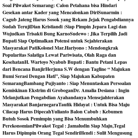
Soal Pilwakot Semarang: Calon Petahana bisa Hindari
Gesekan antar Kader yang Mencalonkan Diri
Sunarmin :
Cagub Jateng Harus Sosok yang Rekam Jejak Pengabdiannya
Sudah Teruji
Dian Kristiandi :Siap Pimpin Jepara Lagi dan
Wujudkan Trisakti Bung Karno
Sudewo : Jika Terpilih Jadi
Bupati Siap Optimalkan Potensi untuk Sejahterakan
Masyarakat Pati
Kolonel Mar.Hariyono : Mendongkrak
Popularitas Salatiga Lewat Pariwisata, Olah Raga dan
Kesehatan
H. Wartoyo Nyabub Bupati : Bantu Petani Lepas
dari Bencana Banjir
Herjuna S.W dengan Tagline “ Majukan
Bumi Serasi Dengan Hati”, Siap Majukan Kabupaten
Semarang
Bambang Pujiyanto : Siap Menuntaskan Persoalan
Kemiskinan Ekstrim di Grobogan
Dr. Amalia Desiana : Ingin
Melanjutkan Pengabdian Ayahandanya Mensejahterakan
Masyarakat Banjarnegara
Taufik Hidayat : Untuk Bisa Maju
Cilacap Harus Dipecah
Yulianto Balon Cabub : Kebumen
Butuh Sosok Pemimpin yang Bisa Menumbuhkan
Perekonomian
Pilwakot Tegal : Jamaludin Siap Maju,Tegal
Harus Dipimpin Orang Tegal Sendiri
Hendi : Sulit Mengusung