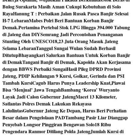
Bulog Surakarta Masih Aman Cukupi Kebutuhan di Solo
Raya
Hanung T : Perbaikan Jalan Rusak Pasca Banjir Selesai
H-7 Lebaran
Mabes Polri Beri Bantuan Korban Banjir
Demak.
Pertamina Pertebal Stok LPG Hingga 394.000 Tabung
di Jateng dan DIY
Semrang Jadi Percontohan Penanganan
Stunting Oleh UNESCO
18,23 Juta Orang Masuk Jateng
Selama Lebaran
Tanggul Sungai Wulan Sudah Berhasil
Ditutup
Bhayangkari Salurkan Bantuan Untuk Korban Banjir
di Demak
Tangani Banjir di Demak, Kapolda Akan Kerjasama
dengan BBWS Perbaiki Sungai
Hasil Pileg DPRD Provinsi
Jateng, PDIP Kehilangan 9 Kursi, Golkar, Gerinda dan PSI
Tambah Kursi
Cagub Harus Punya Leadership Kuat,Piawai
Bisa ‘Menjual’ Jawa Tengah
Bambang ‘Korea’ Wuryanto
Layak Jadi Calon Gubernur Jateng
Macet 13 Kilometer,
Satlantas Polres Demak Lakukan Rekayasa
Lalulintas
Gubernur Jateng Ke Depan, Harus Beri Perhatian
Besar dalam Pengelolaan PAD
Tambang Pasir Liar Dianggap
Penyebab Longsor Pinggiran Bengawan Solo
18 Ribu
Pengendara Ranmor Ditilang Polda Jateng
Jumlah Kursi di