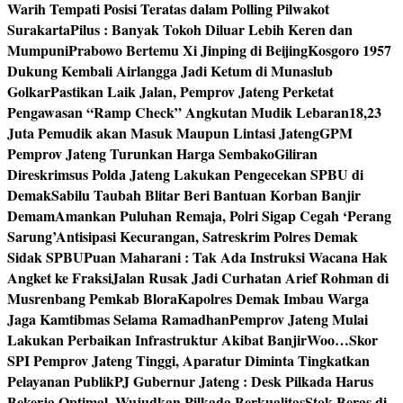
Warih Tempati Posisi Teratas dalam Polling Pilwakot
Surakarta
Pilus : Banyak Tokoh Diluar Lebih Keren dan
Mumpuni
Prabowo Bertemu Xi Jinping di Beijing
Kosgoro 1957
Dukung Kembali Airlangga Jadi Ketum di Munaslub
Golkar
Pastikan Laik Jalan, Pemprov Jateng Perketat
Pengawasan “Ramp Check” Angkutan Mudik Lebaran
18,23
Juta Pemudik akan Masuk Maupun Lintasi Jateng
GPM
Pemprov Jateng Turunkan Harga Sembako
Giliran
Direskrimsus Polda Jateng Lakukan Pengecekan SPBU di
Demak
Sabilu Taubah Blitar Beri Bantuan Korban Banjir
Demam
Amankan Puluhan Remaja, Polri Sigap Cegah ‘Perang
Sarung’
Antisipasi Kecurangan, Satreskrim Polres Demak
Sidak SPBU
Puan Maharani : Tak Ada Instruksi Wacana Hak
Angket ke Fraksi
Jalan Rusak Jadi Curhatan Arief Rohman di
Musrenbang Pemkab Blora
Kapolres Demak Imbau Warga
Jaga Kamtibmas Selama Ramadhan
Pemprov Jateng Mulai
Lakukan Perbaikan Infrastruktur Akibat Banjir
Woo…Skor
SPI Pemprov Jateng Tinggi, Aparatur Diminta Tingkatkan
Pelayanan Publik
PJ Gubernur Jateng : Desk Pilkada Harus
Bekerja Optimal, Wujudkan Pilkada Berkualitas
Stok Beras di