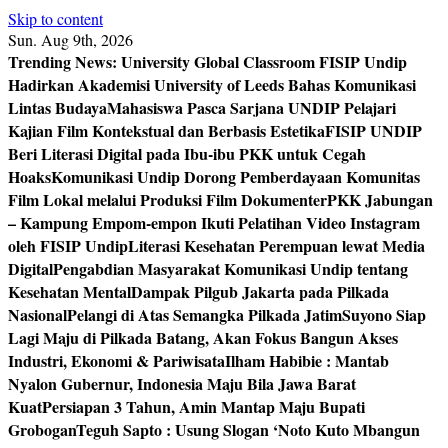
Skip to content
Sun. Aug 9th, 2026
Trending News:
University Global Classroom FISIP Undip
Hadirkan Akademisi University of Leeds Bahas Komunikasi
Lintas Budaya
Mahasiswa Pasca Sarjana UNDIP Pelajari
Kajian Film Kontekstual dan Berbasis Estetika
FISIP UNDIP
Beri Literasi Digital pada Ibu-ibu PKK untuk Cegah
Hoaks
Komunikasi Undip Dorong Pemberdayaan Komunitas
Film Lokal melalui Produksi Film Dokumenter
PKK Jabungan
– Kampung Empom-empon Ikuti Pelatihan Video Instagram
oleh FISIP Undip
Literasi Kesehatan Perempuan lewat Media
Digital
Pengabdian Masyarakat Komunikasi Undip tentang
Kesehatan Mental
Dampak Pilgub Jakarta pada Pilkada
Nasional
Pelangi di Atas Semangka Pilkada Jatim
Suyono Siap
Lagi Maju di Pilkada Batang, Akan Fokus Bangun Akses
Industri, Ekonomi & Pariwisata
Ilham Habibie : Mantab
Nyalon Gubernur, Indonesia Maju Bila Jawa Barat
Kuat
Persiapan 3 Tahun, Amin Mantap Maju Bupati
Grobogan
Teguh Sapto : Usung Slogan ‘Noto Kuto Mbangun