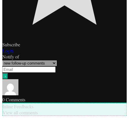
Subscribe
Login
Notify of
0
Comments
Inline Feedbacks
View all comments