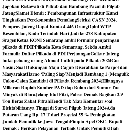
Jagokan Ristawati di Pilbub dan Bambang Pacul di Pilgub
Jateng
Slamet Efendi : Pembangunan Infrastruktur Kunci
Tingkatkan Perekonomian Pemalang
Seleksi CASN 2024,
Pemprov Jateng Dapat Kuota 4.446 Orang
Opini WTP
Kesembilan, Kado Terindah Hari Jadi ke-278 Kabupaten
Sragen
Ketua KONI Semarang ambil formulir penjaringan
pilkada di PDIP
Pilkada Kota Semarang, Sekda Ambil
Formulir Daftar Pilkada di PDI Perjuangan
Golkar Jateng
buka peluang usung Ahmad Luthfi pada Pilkada 2024
Gus
Yasin: Soal Dukungan Maju Cagub Diserahkan ke Parpol dan
Masyarakat
Harno ‘Paling Siap’Menjadi Rembang 1 (Mengulik
Calon-Calon Kandidat di Pilkada Rembang 2024)
Hilangnya
Miliaran Rupiah Sumber PAD tiap Bulan dari Sumur Tua
Minyak di Blora
Jelang Idul Fitri, Polres Demak Bagikan 2,9
Ton Beras Zakat Fitrah
Hendi Tak Mau Komentar soal
Elektabilitasnya Tinggi di Survei Pilgub Jateng 2024
Ada
Putaran Uang Rp. 17 T dari Proyeksi 55 % Peningkatan
Jumlah Pemudik ke Jawa Tengah
Pimpin Apel OKC, Bupati
Demak : Berikan Pelayanan Terbaik Untuk Pemudik
Diah