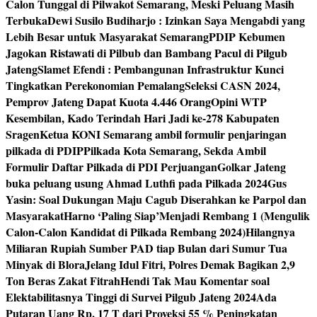
Calon Tunggal di Pilwakot Semarang, Meski Peluang Masih
Terbuka
Dewi Susilo Budiharjo : Izinkan Saya Mengabdi yang
Lebih Besar untuk Masyarakat Semarang
PDIP Kebumen
Jagokan Ristawati di Pilbub dan Bambang Pacul di Pilgub
Jateng
Slamet Efendi : Pembangunan Infrastruktur Kunci
Tingkatkan Perekonomian Pemalang
Seleksi CASN 2024,
Pemprov Jateng Dapat Kuota 4.446 Orang
Opini WTP
Kesembilan, Kado Terindah Hari Jadi ke-278 Kabupaten
Sragen
Ketua KONI Semarang ambil formulir penjaringan
pilkada di PDIP
Pilkada Kota Semarang, Sekda Ambil
Formulir Daftar Pilkada di PDI Perjuangan
Golkar Jateng
buka peluang usung Ahmad Luthfi pada Pilkada 2024
Gus
Yasin: Soal Dukungan Maju Cagub Diserahkan ke Parpol dan
Masyarakat
Harno ‘Paling Siap’Menjadi Rembang 1 (Mengulik
Calon-Calon Kandidat di Pilkada Rembang 2024)
Hilangnya
Miliaran Rupiah Sumber PAD tiap Bulan dari Sumur Tua
Minyak di Blora
Jelang Idul Fitri, Polres Demak Bagikan 2,9
Ton Beras Zakat Fitrah
Hendi Tak Mau Komentar soal
Elektabilitasnya Tinggi di Survei Pilgub Jateng 2024
Ada
Putaran Uang Rp. 17 T dari Proyeksi 55 % Peningkatan