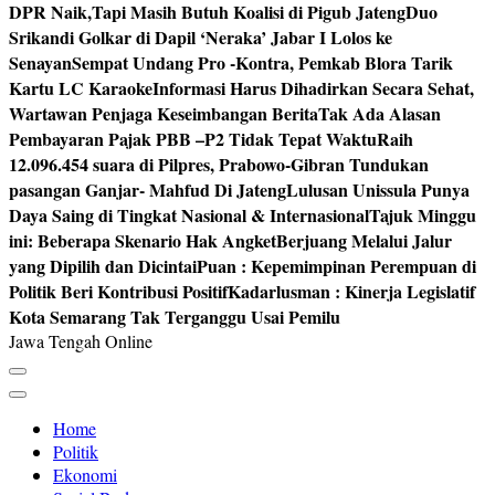
DPR Naik,Tapi Masih Butuh Koalisi di Pigub Jateng
Duo
Srikandi Golkar di Dapil ‘Neraka’ Jabar I Lolos ke
Senayan
Sempat Undang Pro -Kontra, Pemkab Blora Tarik
Kartu LC Karaoke
Informasi Harus Dihadirkan Secara Sehat,
Wartawan Penjaga Keseimbangan Berita
Tak Ada Alasan
Pembayaran Pajak PBB –P2 Tidak Tepat Waktu
Raih
12.096.454 suara di Pilpres, Prabowo-Gibran Tundukan
pasangan Ganjar- Mahfud Di Jateng
Lulusan Unissula Punya
Daya Saing di Tingkat Nasional & Internasional
Tajuk Minggu
ini: Beberapa Skenario Hak Angket
Berjuang Melalui Jalur
yang Dipilih dan Dicintai
Puan : Kepemimpinan Perempuan di
Politik Beri Kontribusi Positif
Kadarlusman : Kinerja Legislatif
Kota Semarang Tak Terganggu Usai Pemilu
Jawa Tengah Online
Home
Politik
Ekonomi