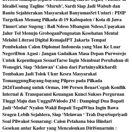
Idealis
Usung Tagline ‘Murub’, Sardi Siap Jadi Wabub dan
Bantu Sejahterakan Masyarakat Banyumas
Sri Untari : PDIP
Targetkan Menang Pilkada di 19 Kabupaten / Kota di Jawa
Timur
Catur Sugeng : Bali Ndeso Mbangun Ndeso,Upayakan
Jalur Tol Menuju Grobogan
Penguatan Kesehatan Mental
Melalui Literasi Digital Remaja
IPT Jakarta Tempat
Pembekalan Calon Diplomat Indonesia yang Mau Ke Luar
Negeri
Dion Agasi : Jangan Gadaikan Masa Depan Purworejo
Untuk Kepentingan Sesaat
Tarso Ingin Membuat Perubahan di
Wonogiri, Siap ‘Melawan’ Calon dari Partainya
Richardl:
Tembakau Jadi Tolok Ukur Kesra Masyarakat
Temanggung
Bayang-bayang Pilpres pada Pilkada
2024
Tambang untuk Ormas, 100 Persen Benar
Cegah Konflik
Internal & Transparansi Keuangan Kunci Sukses Perguruan
Tinggi Maju dan Unggul
Widodo JM : Dampingi Dua Bupati
Jadi ‘Modal’ Nyalon Wakil Bupati Tegal
Wina Ingin Bawa
Sragen Lebih Sejahtera, Siap ‘Melawan ‘ Trah Dayu
Supriyadi
Soal Pilwakot Semarang: Calon Petahana bisa Hindari
Gesekan antar Kader yang Mencalonkan Diri
Sunarmin :