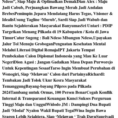
Ndeso”, Siap Maju & Optimalkan Demak
Dian Alex : Maju
Jadi Cabub, Perjuangkan Bawang Merah Jadi Andalan
Brebes
Pemimpin Jepara Mendatang Harus Tegas, Visioner &
Idealis
Usung Tagline ‘Murub’, Sardi Siap Jadi Wabub dan
Bantu Sejahterakan Masyarakat Banyumas
Sri Untari : PDIP
Targetkan Menang Pilkada di 19 Kabupaten / Kota di Jawa
Timur
Catur Sugeng : Bali Ndeso Mbangun Ndeso,Upayakan
Jalur Tol Menuju Grobogan
Penguatan Kesehatan Mental
Melalui Literasi Digital Remaja
IPT Jakarta Tempat
Pembekalan Calon Diplomat Indonesia yang Mau Ke Luar
Negeri
Dion Agasi : Jangan Gadaikan Masa Depan Purworejo
Untuk Kepentingan Sesaat
Tarso Ingin Membuat Perubahan di
Wonogiri, Siap ‘Melawan’ Calon dari Partainya
Richardl:
Tembakau Jadi Tolok Ukur Kesra Masyarakat
Temanggung
Bayang-bayang Pilpres pada Pilkada
2024
Tambang untuk Ormas, 100 Persen Benar
Cegah Konflik
Internal & Transparansi Keuangan Kunci Sukses Perguruan
Tinggi Maju dan Unggul
Widodo JM : Dampingi Dua Bupati
Jadi ‘Modal’ Nyalon Wakil Bupati Tegal
Wina Ingin Bawa
Sragen Lebih Sejahtera, Siap ‘Melawan ‘ Trah Dayu
Supriyadi