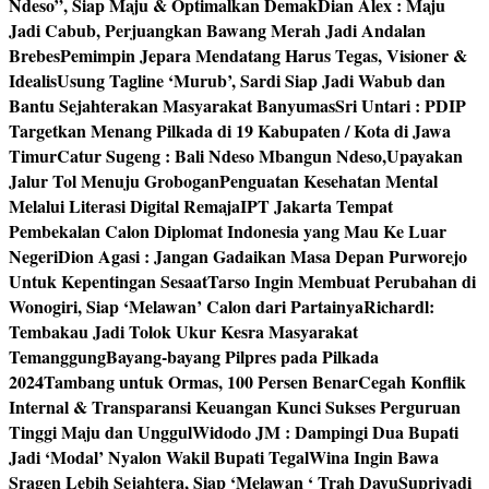
Ndeso”, Siap Maju & Optimalkan Demak
Dian Alex : Maju
Jadi Cabub, Perjuangkan Bawang Merah Jadi Andalan
Brebes
Pemimpin Jepara Mendatang Harus Tegas, Visioner &
Idealis
Usung Tagline ‘Murub’, Sardi Siap Jadi Wabub dan
Bantu Sejahterakan Masyarakat Banyumas
Sri Untari : PDIP
Targetkan Menang Pilkada di 19 Kabupaten / Kota di Jawa
Timur
Catur Sugeng : Bali Ndeso Mbangun Ndeso,Upayakan
Jalur Tol Menuju Grobogan
Penguatan Kesehatan Mental
Melalui Literasi Digital Remaja
IPT Jakarta Tempat
Pembekalan Calon Diplomat Indonesia yang Mau Ke Luar
Negeri
Dion Agasi : Jangan Gadaikan Masa Depan Purworejo
Untuk Kepentingan Sesaat
Tarso Ingin Membuat Perubahan di
Wonogiri, Siap ‘Melawan’ Calon dari Partainya
Richardl:
Tembakau Jadi Tolok Ukur Kesra Masyarakat
Temanggung
Bayang-bayang Pilpres pada Pilkada
2024
Tambang untuk Ormas, 100 Persen Benar
Cegah Konflik
Internal & Transparansi Keuangan Kunci Sukses Perguruan
Tinggi Maju dan Unggul
Widodo JM : Dampingi Dua Bupati
Jadi ‘Modal’ Nyalon Wakil Bupati Tegal
Wina Ingin Bawa
Sragen Lebih Sejahtera, Siap ‘Melawan ‘ Trah Dayu
Supriyadi