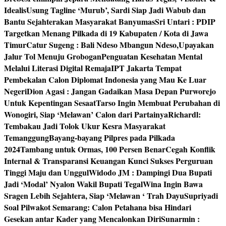
Idealis
Usung Tagline ‘Murub’, Sardi Siap Jadi Wabub dan
Bantu Sejahterakan Masyarakat Banyumas
Sri Untari : PDIP
Targetkan Menang Pilkada di 19 Kabupaten / Kota di Jawa
Timur
Catur Sugeng : Bali Ndeso Mbangun Ndeso,Upayakan
Jalur Tol Menuju Grobogan
Penguatan Kesehatan Mental
Melalui Literasi Digital Remaja
IPT Jakarta Tempat
Pembekalan Calon Diplomat Indonesia yang Mau Ke Luar
Negeri
Dion Agasi : Jangan Gadaikan Masa Depan Purworejo
Untuk Kepentingan Sesaat
Tarso Ingin Membuat Perubahan di
Wonogiri, Siap ‘Melawan’ Calon dari Partainya
Richardl:
Tembakau Jadi Tolok Ukur Kesra Masyarakat
Temanggung
Bayang-bayang Pilpres pada Pilkada
2024
Tambang untuk Ormas, 100 Persen Benar
Cegah Konflik
Internal & Transparansi Keuangan Kunci Sukses Perguruan
Tinggi Maju dan Unggul
Widodo JM : Dampingi Dua Bupati
Jadi ‘Modal’ Nyalon Wakil Bupati Tegal
Wina Ingin Bawa
Sragen Lebih Sejahtera, Siap ‘Melawan ‘ Trah Dayu
Supriyadi
Soal Pilwakot Semarang: Calon Petahana bisa Hindari
Gesekan antar Kader yang Mencalonkan Diri
Sunarmin :