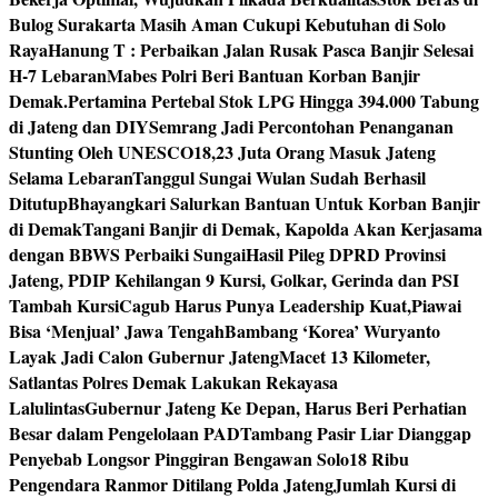
Bulog Surakarta Masih Aman Cukupi Kebutuhan di Solo
Raya
Hanung T : Perbaikan Jalan Rusak Pasca Banjir Selesai
H-7 Lebaran
Mabes Polri Beri Bantuan Korban Banjir
Demak.
Pertamina Pertebal Stok LPG Hingga 394.000 Tabung
di Jateng dan DIY
Semrang Jadi Percontohan Penanganan
Stunting Oleh UNESCO
18,23 Juta Orang Masuk Jateng
Selama Lebaran
Tanggul Sungai Wulan Sudah Berhasil
Ditutup
Bhayangkari Salurkan Bantuan Untuk Korban Banjir
di Demak
Tangani Banjir di Demak, Kapolda Akan Kerjasama
dengan BBWS Perbaiki Sungai
Hasil Pileg DPRD Provinsi
Jateng, PDIP Kehilangan 9 Kursi, Golkar, Gerinda dan PSI
Tambah Kursi
Cagub Harus Punya Leadership Kuat,Piawai
Bisa ‘Menjual’ Jawa Tengah
Bambang ‘Korea’ Wuryanto
Layak Jadi Calon Gubernur Jateng
Macet 13 Kilometer,
Satlantas Polres Demak Lakukan Rekayasa
Lalulintas
Gubernur Jateng Ke Depan, Harus Beri Perhatian
Besar dalam Pengelolaan PAD
Tambang Pasir Liar Dianggap
Penyebab Longsor Pinggiran Bengawan Solo
18 Ribu
Pengendara Ranmor Ditilang Polda Jateng
Jumlah Kursi di