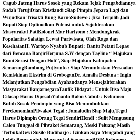
Cagub Jateng Harus Sosok yang Rekam Jejak Pengabdiannya
Sudah Teruji
Dian Kristiandi :Siap Pimpin Jepara Lagi dan
Wujudkan Trisakti Bung Karno
Sudewo : Jika Terpilih Jadi
Bupati Siap Optimalkan Potensi untuk Sejahterakan
Masyarakat Pati
Kolonel Mar.Hariyono : Mendongkrak
Popularitas Salatiga Lewat Pariwisata, Olah Raga dan
Kesehatan
H. Wartoyo Nyabub Bupati : Bantu Petani Lepas
dari Bencana Banjir
Herjuna S.W dengan Tagline “ Majukan
Bumi Serasi Dengan Hati”, Siap Majukan Kabupaten
Semarang
Bambang Pujiyanto : Siap Menuntaskan Persoalan
Kemiskinan Ekstrim di Grobogan
Dr. Amalia Desiana : Ingin
Melanjutkan Pengabdian Ayahandanya Mensejahterakan
Masyarakat Banjarnegara
Taufik Hidayat : Untuk Bisa Maju
Cilacap Harus Dipecah
Yulianto Balon Cabub : Kebumen
Butuh Sosok Pemimpin yang Bisa Menumbuhkan
Perekonomian
Pilwakot Tegal : Jamaludin Siap Maju,Tegal
Harus Dipimpin Orang Tegal Sendiri
Hendi : Sulit Mengusung
Calon Tunggal di Pilwakot Semarang, Meski Peluang Masih
Terbuka
Dewi Susilo Budiharjo : Izinkan Saya Mengabdi yang
Lebih Besar untuk Masyarakat Semarang
PDIP Kebumen