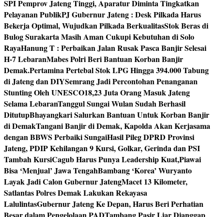
SPI Pemprov Jateng Tinggi, Aparatur Diminta Tingkatkan
Pelayanan Publik
PJ Gubernur Jateng : Desk Pilkada Harus
Bekerja Optimal, Wujudkan Pilkada Berkualitas
Stok Beras di
Bulog Surakarta Masih Aman Cukupi Kebutuhan di Solo
Raya
Hanung T : Perbaikan Jalan Rusak Pasca Banjir Selesai
H-7 Lebaran
Mabes Polri Beri Bantuan Korban Banjir
Demak.
Pertamina Pertebal Stok LPG Hingga 394.000 Tabung
di Jateng dan DIY
Semrang Jadi Percontohan Penanganan
Stunting Oleh UNESCO
18,23 Juta Orang Masuk Jateng
Selama Lebaran
Tanggul Sungai Wulan Sudah Berhasil
Ditutup
Bhayangkari Salurkan Bantuan Untuk Korban Banjir
di Demak
Tangani Banjir di Demak, Kapolda Akan Kerjasama
dengan BBWS Perbaiki Sungai
Hasil Pileg DPRD Provinsi
Jateng, PDIP Kehilangan 9 Kursi, Golkar, Gerinda dan PSI
Tambah Kursi
Cagub Harus Punya Leadership Kuat,Piawai
Bisa ‘Menjual’ Jawa Tengah
Bambang ‘Korea’ Wuryanto
Layak Jadi Calon Gubernur Jateng
Macet 13 Kilometer,
Satlantas Polres Demak Lakukan Rekayasa
Lalulintas
Gubernur Jateng Ke Depan, Harus Beri Perhatian
Besar dalam Pengelolaan PAD
Tambang Pasir Liar Dianggap