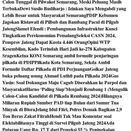
Calon Tunggal di Pilwakot Semarang, Meski Peluang Masih
Terbuka
Dewi Susilo Budiharjo : Izinkan Saya Mengabdi yang
Lebih Besar untuk Masyarakat Semarang
PDIP Kebumen
Jagokan Ristawati di Pilbub dan Bambang Pacul di Pilgub
Jateng
Slamet Efendi : Pembangunan Infrastruktur Kunci
Tingkatkan Perekonomian Pemalang
Seleksi CASN 2024,
Pemprov Jateng Dapat Kuota 4.446 Orang
Opini WTP
Kesembilan, Kado Terindah Hari Jadi ke-278 Kabupaten
Sragen
Ketua KONI Semarang ambil formulir penjaringan
pilkada di PDIP
Pilkada Kota Semarang, Sekda Ambil
Formulir Daftar Pilkada di PDI Perjuangan
Golkar Jateng
buka peluang usung Ahmad Luthfi pada Pilkada 2024
Gus
Yasin: Soal Dukungan Maju Cagub Diserahkan ke Parpol dan
Masyarakat
Harno ‘Paling Siap’Menjadi Rembang 1 (Mengulik
Calon-Calon Kandidat di Pilkada Rembang 2024)
Hilangnya
Miliaran Rupiah Sumber PAD tiap Bulan dari Sumur Tua
Minyak di Blora
Jelang Idul Fitri, Polres Demak Bagikan 2,9
Ton Beras Zakat Fitrah
Hendi Tak Mau Komentar soal
Elektabilitasnya Tinggi di Survei Pilgub Jateng 2024
Ada
Putaran Uang Rp. 17 T dari Proyeksi 55 % Peningkatan