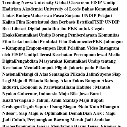
Trending News:
University Global Classroom FISIP Undip
Hadirkan Akademisi University of Leeds Bahas Komunikasi
Lintas Budaya
Mahasiswa Pasca Sarjana UNDIP Pelajari
Kajian Film Kontekstual dan Berbasis Estetika
FISIP UNDIP
Beri Literasi Digital pada Ibu-ibu PKK untuk Cegah
Hoaks
Komunikasi Undip Dorong Pemberdayaan Komunitas
Film Lokal melalui Produksi Film Dokumenter
PKK Jabungan
– Kampung Empom-empon Ikuti Pelatihan Video Instagram
oleh FISIP Undip
Literasi Kesehatan Perempuan lewat Media
Digital
Pengabdian Masyarakat Komunikasi Undip tentang
Kesehatan Mental
Dampak Pilgub Jakarta pada Pilkada
Nasional
Pelangi di Atas Semangka Pilkada Jatim
Suyono Siap
Lagi Maju di Pilkada Batang, Akan Fokus Bangun Akses
Industri, Ekonomi & Pariwisata
Ilham Habibie : Mantab
Nyalon Gubernur, Indonesia Maju Bila Jawa Barat
Kuat
Persiapan 3 Tahun, Amin Mantap Maju Bupati
Grobogan
Teguh Sapto : Usung Slogan ‘Noto Kuto Mbangun
Ndeso”, Siap Maju & Optimalkan Demak
Dian Alex : Maju
Jadi Cabub, Perjuangkan Bawang Merah Jadi Andalan
Brebes
Pemimpin Jepara Mendatang Harus Tegas, Visioner &