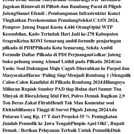
Jagokan Ristawati di Pilbub dan Bambang Pacul di Pilgub
Jateng
Slamet Efendi : Pembangunan Infrastruktur Kunci
Tingkatkan Perekonomian Pemalang
Seleksi CASN 2024,
Pemprov Jateng Dapat Kuota 4.446 Orang
Opini WTP
Kesembilan, Kado Terindah Hari Jadi ke-278 Kabupaten
Sragen
Ketua KONI Semarang ambil formulir penjaringan
pilkada di PDIP
Pilkada Kota Semarang, Sekda Ambil
Formulir Daftar Pilkada di PDI Perjuangan
Golkar Jateng
buka peluang usung Ahmad Luthfi pada Pilkada 2024
Gus
Yasin: Soal Dukungan Maju Cagub Diserahkan ke Parpol dan
Masyarakat
Harno ‘Paling Siap’Menjadi Rembang 1 (Mengulik
Calon-Calon Kandidat di Pilkada Rembang 2024)
Hilangnya
Miliaran Rupiah Sumber PAD tiap Bulan dari Sumur Tua
Minyak di Blora
Jelang Idul Fitri, Polres Demak Bagikan 2,9
Ton Beras Zakat Fitrah
Hendi Tak Mau Komentar soal
Elektabilitasnya Tinggi di Survei Pilgub Jateng 2024
Ada
Putaran Uang Rp. 17 T dari Proyeksi 55 % Peningkatan
Jumlah Pemudik ke Jawa Tengah
Pimpin Apel OKC, Bupati
Demak : Berikan Pelayanan Terbaik Untuk Pemudik
Diah