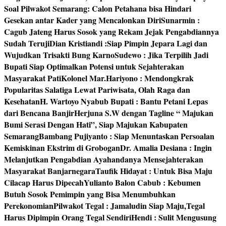
Soal Pilwakot Semarang: Calon Petahana bisa Hindari
Gesekan antar Kader yang Mencalonkan Diri
Sunarmin :
Cagub Jateng Harus Sosok yang Rekam Jejak Pengabdiannya
Sudah Teruji
Dian Kristiandi :Siap Pimpin Jepara Lagi dan
Wujudkan Trisakti Bung Karno
Sudewo : Jika Terpilih Jadi
Bupati Siap Optimalkan Potensi untuk Sejahterakan
Masyarakat Pati
Kolonel Mar.Hariyono : Mendongkrak
Popularitas Salatiga Lewat Pariwisata, Olah Raga dan
Kesehatan
H. Wartoyo Nyabub Bupati : Bantu Petani Lepas
dari Bencana Banjir
Herjuna S.W dengan Tagline “ Majukan
Bumi Serasi Dengan Hati”, Siap Majukan Kabupaten
Semarang
Bambang Pujiyanto : Siap Menuntaskan Persoalan
Kemiskinan Ekstrim di Grobogan
Dr. Amalia Desiana : Ingin
Melanjutkan Pengabdian Ayahandanya Mensejahterakan
Masyarakat Banjarnegara
Taufik Hidayat : Untuk Bisa Maju
Cilacap Harus Dipecah
Yulianto Balon Cabub : Kebumen
Butuh Sosok Pemimpin yang Bisa Menumbuhkan
Perekonomian
Pilwakot Tegal : Jamaludin Siap Maju,Tegal
Harus Dipimpin Orang Tegal Sendiri
Hendi : Sulit Mengusung