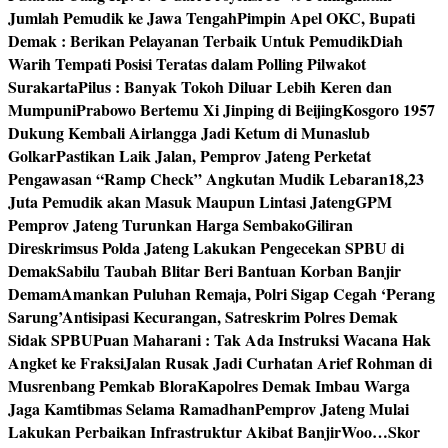
Jumlah Pemudik ke Jawa Tengah
Pimpin Apel OKC, Bupati
Demak : Berikan Pelayanan Terbaik Untuk Pemudik
Diah
Warih Tempati Posisi Teratas dalam Polling Pilwakot
Surakarta
Pilus : Banyak Tokoh Diluar Lebih Keren dan
Mumpuni
Prabowo Bertemu Xi Jinping di Beijing
Kosgoro 1957
Dukung Kembali Airlangga Jadi Ketum di Munaslub
Golkar
Pastikan Laik Jalan, Pemprov Jateng Perketat
Pengawasan “Ramp Check” Angkutan Mudik Lebaran
18,23
Juta Pemudik akan Masuk Maupun Lintasi Jateng
GPM
Pemprov Jateng Turunkan Harga Sembako
Giliran
Direskrimsus Polda Jateng Lakukan Pengecekan SPBU di
Demak
Sabilu Taubah Blitar Beri Bantuan Korban Banjir
Demam
Amankan Puluhan Remaja, Polri Sigap Cegah ‘Perang
Sarung’
Antisipasi Kecurangan, Satreskrim Polres Demak
Sidak SPBU
Puan Maharani : Tak Ada Instruksi Wacana Hak
Angket ke Fraksi
Jalan Rusak Jadi Curhatan Arief Rohman di
Musrenbang Pemkab Blora
Kapolres Demak Imbau Warga
Jaga Kamtibmas Selama Ramadhan
Pemprov Jateng Mulai
Lakukan Perbaikan Infrastruktur Akibat Banjir
Woo…Skor