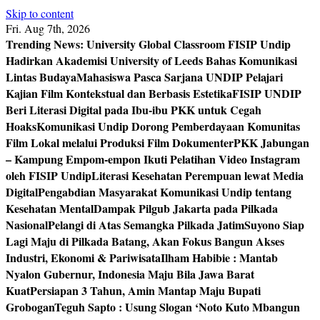
Skip to content
Fri. Aug 7th, 2026
Trending News:
University Global Classroom FISIP Undip
Hadirkan Akademisi University of Leeds Bahas Komunikasi
Lintas Budaya
Mahasiswa Pasca Sarjana UNDIP Pelajari
Kajian Film Kontekstual dan Berbasis Estetika
FISIP UNDIP
Beri Literasi Digital pada Ibu-ibu PKK untuk Cegah
Hoaks
Komunikasi Undip Dorong Pemberdayaan Komunitas
Film Lokal melalui Produksi Film Dokumenter
PKK Jabungan
– Kampung Empom-empon Ikuti Pelatihan Video Instagram
oleh FISIP Undip
Literasi Kesehatan Perempuan lewat Media
Digital
Pengabdian Masyarakat Komunikasi Undip tentang
Kesehatan Mental
Dampak Pilgub Jakarta pada Pilkada
Nasional
Pelangi di Atas Semangka Pilkada Jatim
Suyono Siap
Lagi Maju di Pilkada Batang, Akan Fokus Bangun Akses
Industri, Ekonomi & Pariwisata
Ilham Habibie : Mantab
Nyalon Gubernur, Indonesia Maju Bila Jawa Barat
Kuat
Persiapan 3 Tahun, Amin Mantap Maju Bupati
Grobogan
Teguh Sapto : Usung Slogan ‘Noto Kuto Mbangun