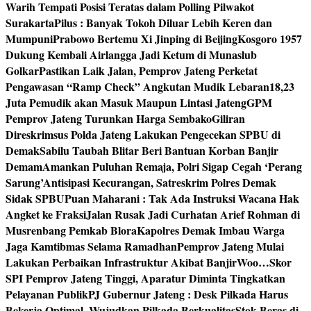
Warih Tempati Posisi Teratas dalam Polling Pilwakot
Surakarta
Pilus : Banyak Tokoh Diluar Lebih Keren dan
Mumpuni
Prabowo Bertemu Xi Jinping di Beijing
Kosgoro 1957
Dukung Kembali Airlangga Jadi Ketum di Munaslub
Golkar
Pastikan Laik Jalan, Pemprov Jateng Perketat
Pengawasan “Ramp Check” Angkutan Mudik Lebaran
18,23
Juta Pemudik akan Masuk Maupun Lintasi Jateng
GPM
Pemprov Jateng Turunkan Harga Sembako
Giliran
Direskrimsus Polda Jateng Lakukan Pengecekan SPBU di
Demak
Sabilu Taubah Blitar Beri Bantuan Korban Banjir
Demam
Amankan Puluhan Remaja, Polri Sigap Cegah ‘Perang
Sarung’
Antisipasi Kecurangan, Satreskrim Polres Demak
Sidak SPBU
Puan Maharani : Tak Ada Instruksi Wacana Hak
Angket ke Fraksi
Jalan Rusak Jadi Curhatan Arief Rohman di
Musrenbang Pemkab Blora
Kapolres Demak Imbau Warga
Jaga Kamtibmas Selama Ramadhan
Pemprov Jateng Mulai
Lakukan Perbaikan Infrastruktur Akibat Banjir
Woo…Skor
SPI Pemprov Jateng Tinggi, Aparatur Diminta Tingkatkan
Pelayanan Publik
PJ Gubernur Jateng : Desk Pilkada Harus
Bekerja Optimal, Wujudkan Pilkada Berkualitas
Stok Beras di