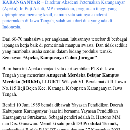
KARANGANYAR
– Direktur Akademi Peternakan Karanganyar
(Apeka), Ir. Puji Astuti, MP megatakan, perguruan tinggi yang
dipimpinnya memang kecil, namun satu satunya akademi
perternakan di Jawa Tangah, salah satu dari dua yang ada di
Indonesia.
Dari 60-70 mahasiswa per angkatan, lulusannya tersebar di berbagai
lapangan kerja baik di pemerintah maupun swasta. Dan tidak sedikit
yang membuka usaha sendiri dalam bidang produksi ternak.
“Apeka, Kampusnya Calon Juragan”
Semboyan
Baru-baru ini Apeka menjadi satu dari sembilan PTS di Jawa
Anugerah Merdeka Belajar Kampus
Tengah yang menerima
Merdeka (MBKM),
LLDIKTI Wilayah VI. Beralamat di Jl. Lawu
No.115 Beji Bejen Kec. Karanga, Kabupaten Karanganyar, Jawa
Tengah.
Berdiri 10 Juni 1985 berada dibawah Yayasan Pendidikan Daerah
Kabupaten Karanganyar (saat ini bernama Yayasan Pendidikan
Karanganyar Surakarta). Sebagai pendiri adalah Ir. Hartono MM
Produksi Ternak,
dan Drs. Gunawan. Memiliki satu prodi D3
terakreditasi B oleh BAN-PT sampai dengan 27 November 2023