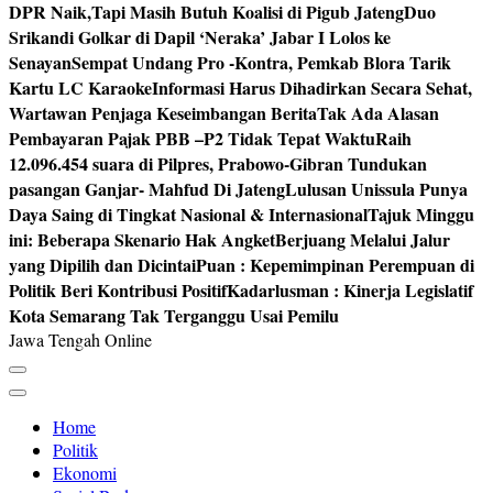
DPR Naik,Tapi Masih Butuh Koalisi di Pigub Jateng
Duo
Srikandi Golkar di Dapil ‘Neraka’ Jabar I Lolos ke
Senayan
Sempat Undang Pro -Kontra, Pemkab Blora Tarik
Kartu LC Karaoke
Informasi Harus Dihadirkan Secara Sehat,
Wartawan Penjaga Keseimbangan Berita
Tak Ada Alasan
Pembayaran Pajak PBB –P2 Tidak Tepat Waktu
Raih
12.096.454 suara di Pilpres, Prabowo-Gibran Tundukan
pasangan Ganjar- Mahfud Di Jateng
Lulusan Unissula Punya
Daya Saing di Tingkat Nasional & Internasional
Tajuk Minggu
ini: Beberapa Skenario Hak Angket
Berjuang Melalui Jalur
yang Dipilih dan Dicintai
Puan : Kepemimpinan Perempuan di
Politik Beri Kontribusi Positif
Kadarlusman : Kinerja Legislatif
Kota Semarang Tak Terganggu Usai Pemilu
Jawa Tengah Online
Home
Politik
Ekonomi