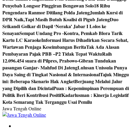
Penyebab Longsor Pinggiran Bengawan Solo
18 Ribu
Pengendara Ranmor Ditilang Polda Jateng
Jumlah Kursi di
DPR Naik,Tapi Masih Butuh Koalisi di Pigub Jateng
Duo
Srikandi Golkar di Dapil ‘Neraka’ Jabar I Lolos ke
Senayan
Sempat Undang Pro -Kontra, Pemkab Blora Tarik
Kartu LC Karaoke
Informasi Harus Dihadirkan Secara Sehat,
Wartawan Penjaga Keseimbangan Berita
Tak Ada Alasan
Pembayaran Pajak PBB –P2 Tidak Tepat Waktu
Raih
12.096.454 suara di Pilpres, Prabowo-Gibran Tundukan
pasangan Ganjar- Mahfud Di Jateng
Lulusan Unissula Punya
Daya Saing di Tingkat Nasional & Internasional
Tajuk Minggu
ini: Beberapa Skenario Hak Angket
Berjuang Melalui Jalur
yang Dipilih dan Dicintai
Puan : Kepemimpinan Perempuan di
Politik Beri Kontribusi Positif
Kadarlusman : Kinerja Legislatif
Kota Semarang Tak Terganggu Usai Pemilu
Jawa Tengah Online
Berita Jawa Tengah Terbaru dan Terkini