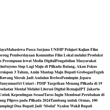
daya
Mahasiswa Pasca Sarjana UNDIP Pelajari Kajian Film
rong Pemberdayaan Komunitas Film Lokal melalui Produksi
an Perempuan lewat Media Digital
Pengabdian Masyarakat
tim
Suyono Siap Lagi Maju di Pilkada Batang, Akan Fokus
ersiapan 3 Tahun, Amin Mantap Maju Bupati Grobogan
Teguh
 Bawang Merah Jadi Andalan Brebes
Pemimpin Jepara
 Banyumas
Sri Untari : PDIP Targetkan Menang Pilkada di 19
ehatan Mental Melalui Literasi Digital Remaja
IPT Jakarta
Untuk Kepentingan Sesaat
Tarso Ingin Membuat Perubahan di
ng Pilpres pada Pilkada 2024
Tambang untuk Ormas, 100
mpingi Dua Bupati Jadi ‘Modal’ Nyalon Wakil Bupati