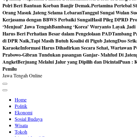
Polri Beri Bantuan Korban Banjir Demak.
Pertamina Pertebal S
Orang Masuk Jateng Selama Lebaran
Tanggul Sungai Wulan Sud
Kerjasama dengan BBWS Perbaiki Sungai
Hasil Pileg DPRD Pro
‘Menjual’ Jawa Tengah
Bambang ‘Korea’ Wuryanto Layak Jadi 
Harus Beri Perhatian Besar dalam Pengelolaan PAD
Tambang Pa
di DPR Naik,Tapi Masih Butuh Koalisi di Pigub Jateng
Duo Srik
Karaoke
Informasi Harus Dihadirkan Secara Sehat, Wartawan P
Prabowo-Gibran Tundukan pasangan Ganjar- Mahfud Di Jaten
Angket
Berjuang Melalui Jalur yang Dipilih dan Dicintai
Puan : K
Pemilu
Jawa Tengah Online
Home
Politik
Ekonomi
Sosial Budaya
Wisata
Tokoh