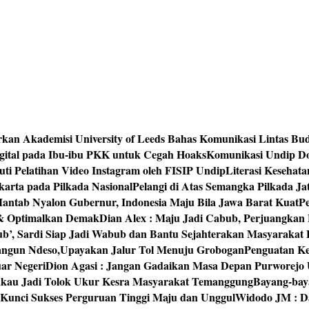
rkan Akademisi University of Leeds Bahas Komunikasi Lintas Bu
igital pada Ibu-ibu PKK untuk Cegah Hoaks
Komunikasi Undip Do
 Pelatihan Video Instagram oleh FISIP Undip
Literasi Kesehat
arta pada Pilkada Nasional
Pelangi di Atas Semangka Pilkada Ja
Mantab Nyalon Gubernur, Indonesia Maju Bila Jawa Barat Kuat
P
 & Optimalkan Demak
Dian Alex : Maju Jadi Cabub, Perjuangkan
ub’, Sardi Siap Jadi Wabub dan Bantu Sejahterakan Masyarakat
bangun Ndeso,Upayakan Jalur Tol Menuju Grobogan
Penguatan Kes
ar Negeri
Dion Agasi : Jangan Gadaikan Masa Depan Purworejo 
akau Jadi Tolok Ukur Kesra Masyarakat Temanggung
Bayang-baya
 Kunci Sukses Perguruan Tinggi Maju dan Unggul
Widodo JM : Da