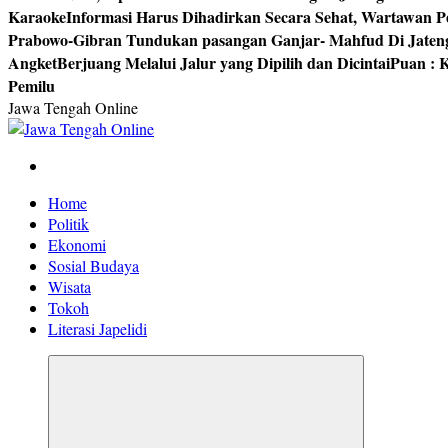
Karaoke
Informasi Harus Dihadirkan Secara Sehat, Wartawan P
Prabowo-Gibran Tundukan pasangan Ganjar- Mahfud Di Jaten
Angket
Berjuang Melalui Jalur yang Dipilih dan Dicintai
Puan : K
Pemilu
Jawa Tengah Online
Berita Jawa Tengah Terbaru dan Terkini
Home
Politik
Ekonomi
Sosial Budaya
Wisata
Tokoh
Literasi Japelidi