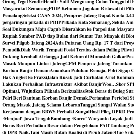
Orang Tegal Sendiri
Hendi : Sulit Mengusung Calon Tunggal di
Masyarakat Semarang
PDIP Kebumen Jagokan Ristawati di Pilb
Pemalang
Seleksi CASN 2024, Pemprov Jateng Dapat Kuota 4.4
penjaringan pilkada di PDIP
Pilkada Kota Semarang, Sekda Amb
Soal Dukungan Maju Cagub Diserahkan ke Parpol dan Masyar
Rupiah Sumber PAD tiap Bulan dari Sumur Tua Minyak di Blo
Survei Pilgub Jateng 2024
Ada Putaran Uang Rp. 17 T dari Pro
Pemudik
Diah Warih Tempati Posisi Teratas dalam Polling Pilwa
Dukung Kembali Airlangga Jadi Ketum di Munaslub Golkar
Pas
Masuk Maupun Lintasi Jateng
GPM Pemprov Jateng Turunkan
Korban Banjir Demam
Amankan Puluhan Remaja, Polri Sigap C
Hak Angket ke Fraksi
Jalan Rusak Jadi Curhatan Arief Rohma
Lakukan Perbaikan Infrastruktur Akibat Banjir
Woo…Skor SPI P
Optimal, Wujudkan Pilkada Berkualitas
Stok Beras di Bulog Su
Polri Beri Bantuan Korban Banjir Demak.
Pertamina Pertebal S
Orang Masuk Jateng Selama Lebaran
Tanggul Sungai Wulan Sud
Kerjasama dengan BBWS Perbaiki Sungai
Hasil Pileg DPRD Pro
‘Menjual’ Jawa Tengah
Bambang ‘Korea’ Wuryanto Layak Jadi 
Harus Beri Perhatian Besar dalam Pengelolaan PAD
Tambang Pa
di DPR Naik,Tapi Masih Butuh Koalisi di Pigub Jateng
Duo Srik