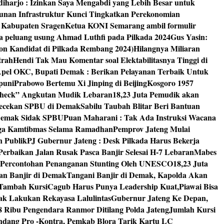
diharjo : Izinkan Saya Mengabdi yang Lebih Besar untuk
unan Infrastruktur Kunci Tingkatkan Perekonomian
8 Kabupaten Sragen
Ketua KONI Semarang ambil formulir
a peluang usung Ahmad Luthfi pada Pilkada 2024
Gus Yasin:
on Kandidat di Pilkada Rembang 2024)
Hilangnya Miliaran
trah
Hendi Tak Mau Komentar soal Elektabilitasnya Tinggi di
pel OKC, Bupati Demak : Berikan Pelayanan Terbaik Untuk
puni
Prabowo Bertemu Xi Jinping di Beijing
Kosgoro 1957
 Check” Angkutan Mudik Lebaran
18,23 Juta Pemudik akan
ngecekan SPBU di Demak
Sabilu Taubah Blitar Beri Bantuan
s Demak Sidak SPBU
Puan Maharani : Tak Ada Instruksi Wacana
ga Kamtibmas Selama Ramadhan
Pemprov Jateng Mulai
n Publik
PJ Gubernur Jateng : Desk Pilkada Harus Bekerja
Perbaikan Jalan Rusak Pasca Banjir Selesai H-7 Lebaran
Mabes
 Percontohan Penanganan Stunting Oleh UNESCO
18,23 Juta
an Banjir di Demak
Tangani Banjir di Demak, Kapolda Akan
I Tambah Kursi
Cagub Harus Punya Leadership Kuat,Piawai Bisa
mak Lakukan Rekayasa Lalulintas
Gubernur Jateng Ke Depan,
8 Ribu Pengendara Ranmor Ditilang Polda Jateng
Jumlah Kursi
dang Pro -Kontra, Pemkab Blora Tarik Kartu LC