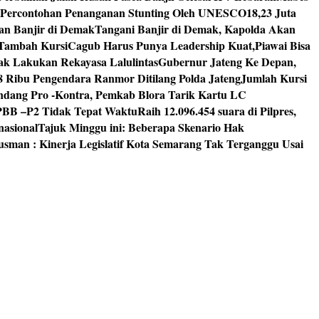
 Percontohan Penanganan Stunting Oleh UNESCO
18,23 Juta
an Banjir di Demak
Tangani Banjir di Demak, Kapolda Akan
I Tambah Kursi
Cagub Harus Punya Leadership Kuat,Piawai Bisa
mak Lakukan Rekayasa Lalulintas
Gubernur Jateng Ke Depan,
8 Ribu Pengendara Ranmor Ditilang Polda Jateng
Jumlah Kursi
dang Pro -Kontra, Pemkab Blora Tarik Kartu LC
PBB –P2 Tidak Tepat Waktu
Raih 12.096.454 suara di Pilpres,
nasional
Tajuk Minggu ini: Beberapa Skenario Hak
usman : Kinerja Legislatif Kota Semarang Tak Terganggu Usai