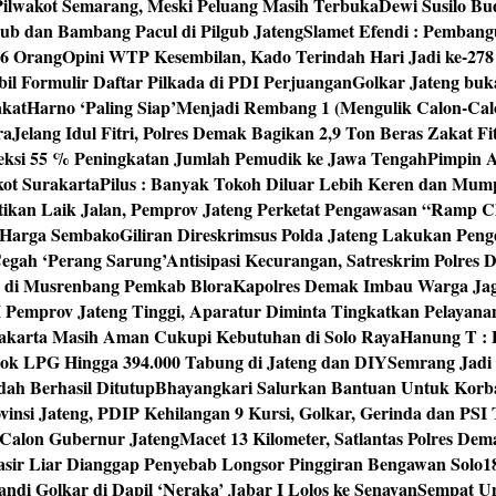
 Pilwakot Semarang, Meski Peluang Masih Terbuka
Dewi Susilo Bu
ub dan Bambang Pacul di Pilgub Jateng
Slamet Efendi : Pembang
46 Orang
Opini WTP Kesembilan, Kado Terindah Hari Jadi ke-27
il Formulir Daftar Pilkada di PDI Perjuangan
Golkar Jateng buk
akat
Harno ‘Paling Siap’Menjadi Rembang 1 (Mengulik Calon-Cal
ra
Jelang Idul Fitri, Polres Demak Bagikan 2,9 Ton Beras Zakat Fi
yeksi 55 % Peningkatan Jumlah Pemudik ke Jawa Tengah
Pimpin A
kot Surakarta
Pilus : Banyak Tokoh Diluar Lebih Keren dan Mum
tikan Laik Jalan, Pemprov Jateng Perketat Pengawasan “Ramp
 Harga Sembako
Giliran Direskrimsus Polda Jateng Lakukan Pe
egah ‘Perang Sarung’
Antisipasi Kecurangan, Satreskrim Polre
n di Musrenbang Pemkab Blora
Kapolres Demak Imbau Warga Ja
emprov Jateng Tinggi, Aparatur Diminta Tingkatkan Pelayana
rakarta Masih Aman Cukupi Kebutuhan di Solo Raya
Hanung T : 
tok LPG Hingga 394.000 Tabung di Jateng dan DIY
Semrang Jadi
ah Berhasil Ditutup
Bhayangkari Salurkan Bantuan Untuk Korb
vinsi Jateng, PDIP Kehilangan 9 Kursi, Golkar, Gerinda dan PS
Calon Gubernur Jateng
Macet 13 Kilometer, Satlantas Polres De
sir Liar Dianggap Penyebab Longsor Pinggiran Bengawan Solo
1
andi Golkar di Dapil ‘Neraka’ Jabar I Lolos ke Senayan
Sempat Un