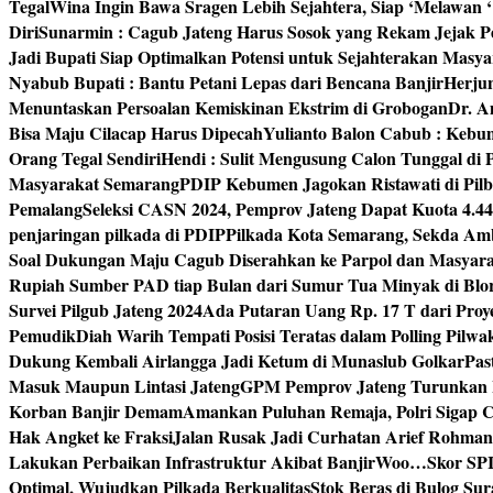
Tegal
Wina Ingin Bawa Sragen Lebih Sejahtera, Siap ‘Melawan 
Diri
Sunarmin : Cagub Jateng Harus Sosok yang Rekam Jejak P
Jadi Bupati Siap Optimalkan Potensi untuk Sejahterakan Masya
Nyabub Bupati : Bantu Petani Lepas dari Bencana Banjir
Herju
Menuntaskan Persoalan Kemiskinan Ekstrim di Grobogan
Dr. A
Bisa Maju Cilacap Harus Dipecah
Yulianto Balon Cabub : Keb
Orang Tegal Sendiri
Hendi : Sulit Mengusung Calon Tunggal di
Masyarakat Semarang
PDIP Kebumen Jagokan Ristawati di Pilb
Pemalang
Seleksi CASN 2024, Pemprov Jateng Dapat Kuota 4.4
penjaringan pilkada di PDIP
Pilkada Kota Semarang, Sekda Amb
Soal Dukungan Maju Cagub Diserahkan ke Parpol dan Masyar
Rupiah Sumber PAD tiap Bulan dari Sumur Tua Minyak di Blo
Survei Pilgub Jateng 2024
Ada Putaran Uang Rp. 17 T dari Pro
Pemudik
Diah Warih Tempati Posisi Teratas dalam Polling Pilwa
Dukung Kembali Airlangga Jadi Ketum di Munaslub Golkar
Pas
Masuk Maupun Lintasi Jateng
GPM Pemprov Jateng Turunkan
Korban Banjir Demam
Amankan Puluhan Remaja, Polri Sigap C
Hak Angket ke Fraksi
Jalan Rusak Jadi Curhatan Arief Rohma
Lakukan Perbaikan Infrastruktur Akibat Banjir
Woo…Skor SPI P
Optimal, Wujudkan Pilkada Berkualitas
Stok Beras di Bulog Su