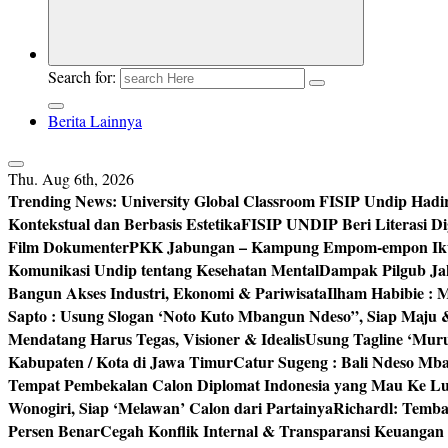
Search for:
Berita Lainnya
Thu. Aug 6th, 2026
Trending News:
University Global Classroom FISIP Undip Hadi
Kontekstual dan Berbasis Estetika
FISIP UNDIP Beri Literasi D
Film Dokumenter
PKK Jabungan – Kampung Empom-empon Ikuti
Komunikasi Undip tentang Kesehatan Mental
Dampak Pilgub Jak
Bangun Akses Industri, Ekonomi & Pariwisata
Ilham Habibie : 
Sapto : Usung Slogan ‘Noto Kuto Mbangun Ndeso”, Siap Maju
Mendatang Harus Tegas, Visioner & Idealis
Usung Tagline ‘Mur
Kabupaten / Kota di Jawa Timur
Catur Sugeng : Bali Ndeso M
Tempat Pembekalan Calon Diplomat Indonesia yang Mau Ke Lu
Wonogiri, Siap ‘Melawan’ Calon dari Partainya
Richardl: Temb
Persen Benar
Cegah Konflik Internal & Transparansi Keuangan