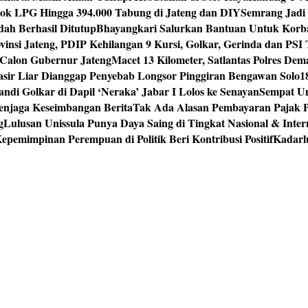
tok LPG Hingga 394.000 Tabung di Jateng dan DIY
Semrang Jadi
ah Berhasil Ditutup
Bhayangkari Salurkan Bantuan Untuk Korb
vinsi Jateng, PDIP Kehilangan 9 Kursi, Golkar, Gerinda dan PS
Calon Gubernur Jateng
Macet 13 Kilometer, Satlantas Polres De
sir Liar Dianggap Penyebab Longsor Pinggiran Bengawan Solo
1
andi Golkar di Dapil ‘Neraka’ Jabar I Lolos ke Senayan
Sempat Un
enjaga Keseimbangan Berita
Tak Ada Alasan Pembayaran Pajak 
g
Lulusan Unissula Punya Daya Saing di Tingkat Nasional & Inter
epemimpinan Perempuan di Politik Beri Kontribusi Positif
Kadarl