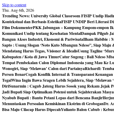
Skip to content
Thu. Aug 6th, 2026
Trending News:
University Global Classroom FISIP Undip Hadi
Kontekstual dan Berbasis Estetika
FISIP UNDIP Beri Literasi D
Film Dokumenter
PKK Jabungan – Kampung Empom-empon Ikuti
Komunikasi Undip tentang Kesehatan Mental
Dampak Pilgub Jak
Bangun Akses Industri, Ekonomi & Pariwisata
Ilham Habibie : 
Sapto : Usung Slogan ‘Noto Kuto Mbangun Ndeso”, Siap Maju
Mendatang Harus Tegas, Visioner & Idealis
Usung Tagline ‘Mur
Kabupaten / Kota di Jawa Timur
Catur Sugeng : Bali Ndeso M
Tempat Pembekalan Calon Diplomat Indonesia yang Mau Ke Lu
Wonogiri, Siap ‘Melawan’ Calon dari Partainya
Richardl: Temb
Persen Benar
Cegah Konflik Internal & Transparansi Keuangan
Tegal
Wina Ingin Bawa Sragen Lebih Sejahtera, Siap ‘Melawan 
Diri
Sunarmin : Cagub Jateng Harus Sosok yang Rekam Jejak P
Jadi Bupati Siap Optimalkan Potensi untuk Sejahterakan Masya
Nyabub Bupati : Bantu Petani Lepas dari Bencana Banjir
Herju
Menuntaskan Persoalan Kemiskinan Ekstrim di Grobogan
Dr. A
Bisa Maju Cilacap Harus Dipecah
Yulianto Balon Cabub : Keb