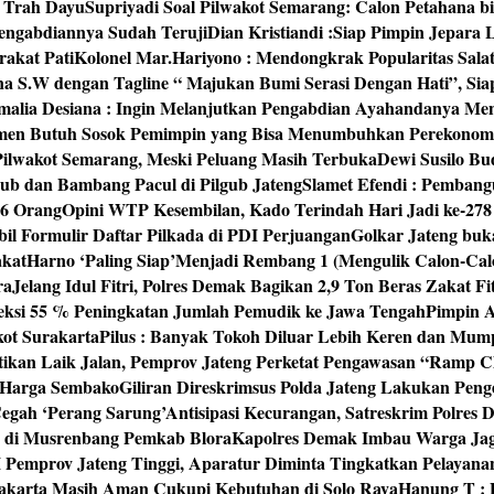
‘ Trah Dayu
Supriyadi Soal Pilwakot Semarang: Calon Petahana b
engabdiannya Sudah Teruji
Dian Kristiandi :Siap Pimpin Jepara
rakat Pati
Kolonel Mar.Hariyono : Mendongkrak Popularitas Sala
na S.W dengan Tagline “ Majukan Bumi Serasi Dengan Hati”, S
malia Desiana : Ingin Melanjutkan Pengabdian Ayahandanya Me
umen Butuh Sosok Pemimpin yang Bisa Menumbuhkan Perekonom
 Pilwakot Semarang, Meski Peluang Masih Terbuka
Dewi Susilo Bu
ub dan Bambang Pacul di Pilgub Jateng
Slamet Efendi : Pembang
46 Orang
Opini WTP Kesembilan, Kado Terindah Hari Jadi ke-27
il Formulir Daftar Pilkada di PDI Perjuangan
Golkar Jateng buk
akat
Harno ‘Paling Siap’Menjadi Rembang 1 (Mengulik Calon-Cal
ra
Jelang Idul Fitri, Polres Demak Bagikan 2,9 Ton Beras Zakat Fi
yeksi 55 % Peningkatan Jumlah Pemudik ke Jawa Tengah
Pimpin A
kot Surakarta
Pilus : Banyak Tokoh Diluar Lebih Keren dan Mum
tikan Laik Jalan, Pemprov Jateng Perketat Pengawasan “Ramp
 Harga Sembako
Giliran Direskrimsus Polda Jateng Lakukan Pe
egah ‘Perang Sarung’
Antisipasi Kecurangan, Satreskrim Polre
n di Musrenbang Pemkab Blora
Kapolres Demak Imbau Warga Ja
emprov Jateng Tinggi, Aparatur Diminta Tingkatkan Pelayana
rakarta Masih Aman Cukupi Kebutuhan di Solo Raya
Hanung T : 