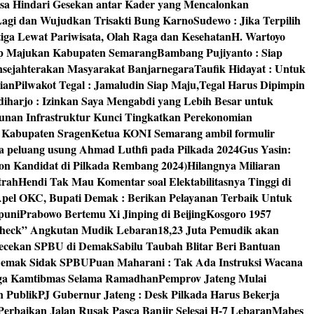
isa Hindari Gesekan antar Kader yang Mencalonkan
 Lagi dan Wujudkan Trisakti Bung Karno
Sudewo : Jika Terpilih
tiga Lewat Pariwisata, Olah Raga dan Kesehatan
H. Wartoyo
iap Majukan Kabupaten Semarang
Bambang Pujiyanto : Siap
nsejahterakan Masyarakat Banjarnegara
Taufik Hidayat : Untuk
ian
Pilwakot Tegal : Jamaludin Siap Maju,Tegal Harus Dipimpin
diharjo : Izinkan Saya Mengabdi yang Lebih Besar untuk
unan Infrastruktur Kunci Tingkatkan Perekonomian
8 Kabupaten Sragen
Ketua KONI Semarang ambil formulir
a peluang usung Ahmad Luthfi pada Pilkada 2024
Gus Yasin:
on Kandidat di Pilkada Rembang 2024)
Hilangnya Miliaran
trah
Hendi Tak Mau Komentar soal Elektabilitasnya Tinggi di
pel OKC, Bupati Demak : Berikan Pelayanan Terbaik Untuk
puni
Prabowo Bertemu Xi Jinping di Beijing
Kosgoro 1957
 Check” Angkutan Mudik Lebaran
18,23 Juta Pemudik akan
ngecekan SPBU di Demak
Sabilu Taubah Blitar Beri Bantuan
s Demak Sidak SPBU
Puan Maharani : Tak Ada Instruksi Wacana
ga Kamtibmas Selama Ramadhan
Pemprov Jateng Mulai
n Publik
PJ Gubernur Jateng : Desk Pilkada Harus Bekerja
Perbaikan Jalan Rusak Pasca Banjir Selesai H-7 Lebaran
Mabes