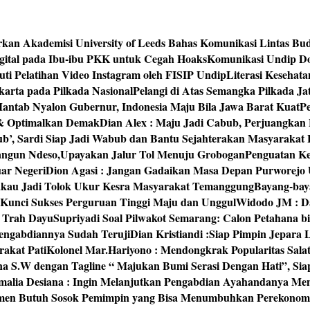
rkan Akademisi University of Leeds Bahas Komunikasi Lintas Bu
igital pada Ibu-ibu PKK untuk Cegah Hoaks
Komunikasi Undip Do
 Pelatihan Video Instagram oleh FISIP Undip
Literasi Kesehat
arta pada Pilkada Nasional
Pelangi di Atas Semangka Pilkada Ja
Mantab Nyalon Gubernur, Indonesia Maju Bila Jawa Barat Kuat
P
 & Optimalkan Demak
Dian Alex : Maju Jadi Cabub, Perjuangkan
ub’, Sardi Siap Jadi Wabub dan Bantu Sejahterakan Masyarakat
bangun Ndeso,Upayakan Jalur Tol Menuju Grobogan
Penguatan Kes
ar Negeri
Dion Agasi : Jangan Gadaikan Masa Depan Purworejo 
akau Jadi Tolok Ukur Kesra Masyarakat Temanggung
Bayang-baya
 Kunci Sukses Perguruan Tinggi Maju dan Unggul
Widodo JM : Da
‘ Trah Dayu
Supriyadi Soal Pilwakot Semarang: Calon Petahana b
engabdiannya Sudah Teruji
Dian Kristiandi :Siap Pimpin Jepara
rakat Pati
Kolonel Mar.Hariyono : Mendongkrak Popularitas Sala
na S.W dengan Tagline “ Majukan Bumi Serasi Dengan Hati”, S
malia Desiana : Ingin Melanjutkan Pengabdian Ayahandanya Me
umen Butuh Sosok Pemimpin yang Bisa Menumbuhkan Perekonom