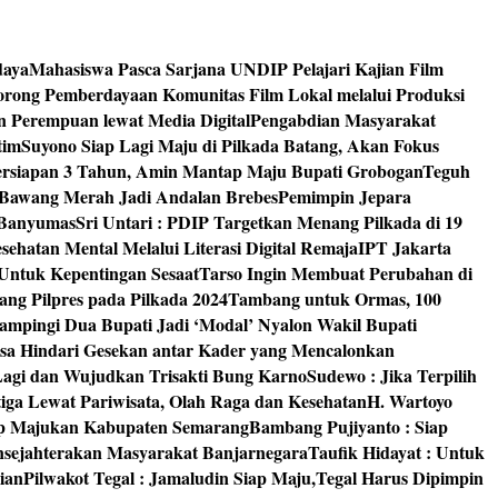
daya
Mahasiswa Pasca Sarjana UNDIP Pelajari Kajian Film
rong Pemberdayaan Komunitas Film Lokal melalui Produksi
an Perempuan lewat Media Digital
Pengabdian Masyarakat
tim
Suyono Siap Lagi Maju di Pilkada Batang, Akan Fokus
ersiapan 3 Tahun, Amin Mantap Maju Bupati Grobogan
Teguh
 Bawang Merah Jadi Andalan Brebes
Pemimpin Jepara
 Banyumas
Sri Untari : PDIP Targetkan Menang Pilkada di 19
ehatan Mental Melalui Literasi Digital Remaja
IPT Jakarta
Untuk Kepentingan Sesaat
Tarso Ingin Membuat Perubahan di
ng Pilpres pada Pilkada 2024
Tambang untuk Ormas, 100
mpingi Dua Bupati Jadi ‘Modal’ Nyalon Wakil Bupati
isa Hindari Gesekan antar Kader yang Mencalonkan
 Lagi dan Wujudkan Trisakti Bung Karno
Sudewo : Jika Terpilih
tiga Lewat Pariwisata, Olah Raga dan Kesehatan
H. Wartoyo
iap Majukan Kabupaten Semarang
Bambang Pujiyanto : Siap
nsejahterakan Masyarakat Banjarnegara
Taufik Hidayat : Untuk
ian
Pilwakot Tegal : Jamaludin Siap Maju,Tegal Harus Dipimpin