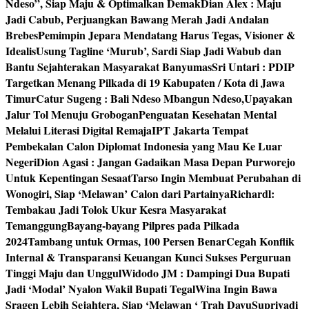
Ndeso”, Siap Maju & Optimalkan Demak
Dian Alex : Maju
Jadi Cabub, Perjuangkan Bawang Merah Jadi Andalan
Brebes
Pemimpin Jepara Mendatang Harus Tegas, Visioner &
Idealis
Usung Tagline ‘Murub’, Sardi Siap Jadi Wabub dan
Bantu Sejahterakan Masyarakat Banyumas
Sri Untari : PDIP
Targetkan Menang Pilkada di 19 Kabupaten / Kota di Jawa
Timur
Catur Sugeng : Bali Ndeso Mbangun Ndeso,Upayakan
Jalur Tol Menuju Grobogan
Penguatan Kesehatan Mental
Melalui Literasi Digital Remaja
IPT Jakarta Tempat
Pembekalan Calon Diplomat Indonesia yang Mau Ke Luar
Negeri
Dion Agasi : Jangan Gadaikan Masa Depan Purworejo
Untuk Kepentingan Sesaat
Tarso Ingin Membuat Perubahan di
Wonogiri, Siap ‘Melawan’ Calon dari Partainya
Richardl:
Tembakau Jadi Tolok Ukur Kesra Masyarakat
Temanggung
Bayang-bayang Pilpres pada Pilkada
2024
Tambang untuk Ormas, 100 Persen Benar
Cegah Konflik
Internal & Transparansi Keuangan Kunci Sukses Perguruan
Tinggi Maju dan Unggul
Widodo JM : Dampingi Dua Bupati
Jadi ‘Modal’ Nyalon Wakil Bupati Tegal
Wina Ingin Bawa
Sragen Lebih Sejahtera, Siap ‘Melawan ‘ Trah Dayu
Supriyadi