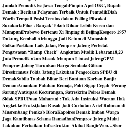
Jumlah Pemudik ke Jawa Tengah
Pimpin Apel OKC, Bupati
Demak : Berikan Pelayanan Terbaik Untuk Pemudik
Diah
Warih Tempati Posisi Teratas dalam Polling Pilwakot
Surakarta
Pilus : Banyak Tokoh Diluar Lebih Keren dan
Mumpuni
Prabowo Bertemu Xi Jinping di Beijing
Kosgoro 1957
Dukung Kembali Airlangga Jadi Ketum di Munaslub
Golkar
Pastikan Laik Jalan, Pemprov Jateng Perketat
Pengawasan “Ramp Check” Angkutan Mudik Lebaran
18,23
Juta Pemudik akan Masuk Maupun Lintasi Jateng
GPM
Pemprov Jateng Turunkan Harga Sembako
Giliran
Direskrimsus Polda Jateng Lakukan Pengecekan SPBU di
Demak
Sabilu Taubah Blitar Beri Bantuan Korban Banjir
Demam
Amankan Puluhan Remaja, Polri Sigap Cegah ‘Perang
Sarung’
Antisipasi Kecurangan, Satreskrim Polres Demak
Sidak SPBU
Puan Maharani : Tak Ada Instruksi Wacana Hak
Angket ke Fraksi
Jalan Rusak Jadi Curhatan Arief Rohman di
Musrenbang Pemkab Blora
Kapolres Demak Imbau Warga
Jaga Kamtibmas Selama Ramadhan
Pemprov Jateng Mulai
Lakukan Perbaikan Infrastruktur Akibat Banjir
Woo…Skor