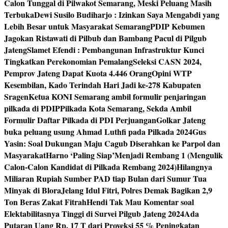
Calon Tunggal di Pilwakot Semarang, Meski Peluang Masih
Terbuka
Dewi Susilo Budiharjo : Izinkan Saya Mengabdi yang
Lebih Besar untuk Masyarakat Semarang
PDIP Kebumen
Jagokan Ristawati di Pilbub dan Bambang Pacul di Pilgub
Jateng
Slamet Efendi : Pembangunan Infrastruktur Kunci
Tingkatkan Perekonomian Pemalang
Seleksi CASN 2024,
Pemprov Jateng Dapat Kuota 4.446 Orang
Opini WTP
Kesembilan, Kado Terindah Hari Jadi ke-278 Kabupaten
Sragen
Ketua KONI Semarang ambil formulir penjaringan
pilkada di PDIP
Pilkada Kota Semarang, Sekda Ambil
Formulir Daftar Pilkada di PDI Perjuangan
Golkar Jateng
buka peluang usung Ahmad Luthfi pada Pilkada 2024
Gus
Yasin: Soal Dukungan Maju Cagub Diserahkan ke Parpol dan
Masyarakat
Harno ‘Paling Siap’Menjadi Rembang 1 (Mengulik
Calon-Calon Kandidat di Pilkada Rembang 2024)
Hilangnya
Miliaran Rupiah Sumber PAD tiap Bulan dari Sumur Tua
Minyak di Blora
Jelang Idul Fitri, Polres Demak Bagikan 2,9
Ton Beras Zakat Fitrah
Hendi Tak Mau Komentar soal
Elektabilitasnya Tinggi di Survei Pilgub Jateng 2024
Ada
Putaran Uang Rp. 17 T dari Proyeksi 55 % Peningkatan