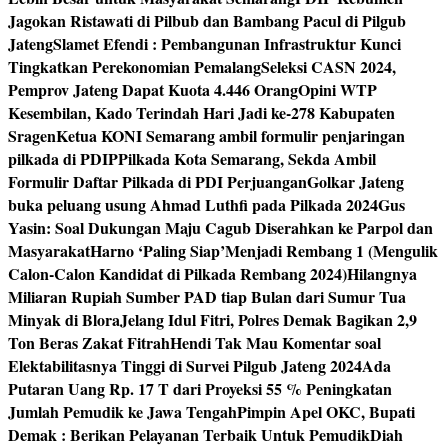
Jagokan Ristawati di Pilbub dan Bambang Pacul di Pilgub
Jateng
Slamet Efendi : Pembangunan Infrastruktur Kunci
Tingkatkan Perekonomian Pemalang
Seleksi CASN 2024,
Pemprov Jateng Dapat Kuota 4.446 Orang
Opini WTP
Kesembilan, Kado Terindah Hari Jadi ke-278 Kabupaten
Sragen
Ketua KONI Semarang ambil formulir penjaringan
pilkada di PDIP
Pilkada Kota Semarang, Sekda Ambil
Formulir Daftar Pilkada di PDI Perjuangan
Golkar Jateng
buka peluang usung Ahmad Luthfi pada Pilkada 2024
Gus
Yasin: Soal Dukungan Maju Cagub Diserahkan ke Parpol dan
Masyarakat
Harno ‘Paling Siap’Menjadi Rembang 1 (Mengulik
Calon-Calon Kandidat di Pilkada Rembang 2024)
Hilangnya
Miliaran Rupiah Sumber PAD tiap Bulan dari Sumur Tua
Minyak di Blora
Jelang Idul Fitri, Polres Demak Bagikan 2,9
Ton Beras Zakat Fitrah
Hendi Tak Mau Komentar soal
Elektabilitasnya Tinggi di Survei Pilgub Jateng 2024
Ada
Putaran Uang Rp. 17 T dari Proyeksi 55 % Peningkatan
Jumlah Pemudik ke Jawa Tengah
Pimpin Apel OKC, Bupati
Demak : Berikan Pelayanan Terbaik Untuk Pemudik
Diah