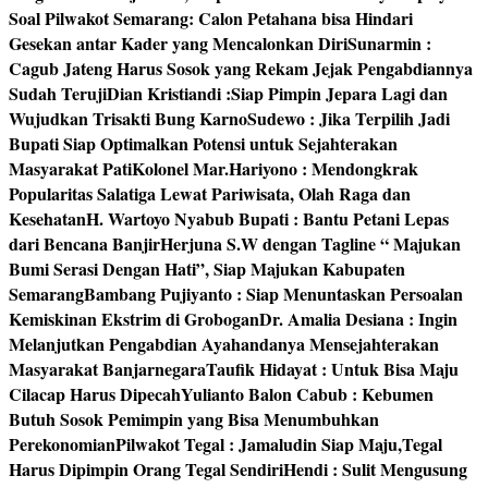
Soal Pilwakot Semarang: Calon Petahana bisa Hindari
Gesekan antar Kader yang Mencalonkan Diri
Sunarmin :
Cagub Jateng Harus Sosok yang Rekam Jejak Pengabdiannya
Sudah Teruji
Dian Kristiandi :Siap Pimpin Jepara Lagi dan
Wujudkan Trisakti Bung Karno
Sudewo : Jika Terpilih Jadi
Bupati Siap Optimalkan Potensi untuk Sejahterakan
Masyarakat Pati
Kolonel Mar.Hariyono : Mendongkrak
Popularitas Salatiga Lewat Pariwisata, Olah Raga dan
Kesehatan
H. Wartoyo Nyabub Bupati : Bantu Petani Lepas
dari Bencana Banjir
Herjuna S.W dengan Tagline “ Majukan
Bumi Serasi Dengan Hati”, Siap Majukan Kabupaten
Semarang
Bambang Pujiyanto : Siap Menuntaskan Persoalan
Kemiskinan Ekstrim di Grobogan
Dr. Amalia Desiana : Ingin
Melanjutkan Pengabdian Ayahandanya Mensejahterakan
Masyarakat Banjarnegara
Taufik Hidayat : Untuk Bisa Maju
Cilacap Harus Dipecah
Yulianto Balon Cabub : Kebumen
Butuh Sosok Pemimpin yang Bisa Menumbuhkan
Perekonomian
Pilwakot Tegal : Jamaludin Siap Maju,Tegal
Harus Dipimpin Orang Tegal Sendiri
Hendi : Sulit Mengusung