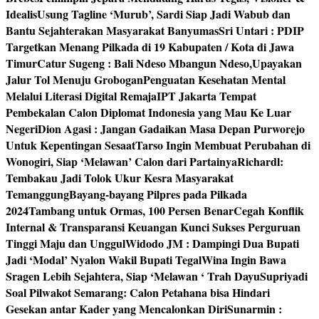
Idealis
Usung Tagline ‘Murub’, Sardi Siap Jadi Wabub dan
Bantu Sejahterakan Masyarakat Banyumas
Sri Untari : PDIP
Targetkan Menang Pilkada di 19 Kabupaten / Kota di Jawa
Timur
Catur Sugeng : Bali Ndeso Mbangun Ndeso,Upayakan
Jalur Tol Menuju Grobogan
Penguatan Kesehatan Mental
Melalui Literasi Digital Remaja
IPT Jakarta Tempat
Pembekalan Calon Diplomat Indonesia yang Mau Ke Luar
Negeri
Dion Agasi : Jangan Gadaikan Masa Depan Purworejo
Untuk Kepentingan Sesaat
Tarso Ingin Membuat Perubahan di
Wonogiri, Siap ‘Melawan’ Calon dari Partainya
Richardl:
Tembakau Jadi Tolok Ukur Kesra Masyarakat
Temanggung
Bayang-bayang Pilpres pada Pilkada
2024
Tambang untuk Ormas, 100 Persen Benar
Cegah Konflik
Internal & Transparansi Keuangan Kunci Sukses Perguruan
Tinggi Maju dan Unggul
Widodo JM : Dampingi Dua Bupati
Jadi ‘Modal’ Nyalon Wakil Bupati Tegal
Wina Ingin Bawa
Sragen Lebih Sejahtera, Siap ‘Melawan ‘ Trah Dayu
Supriyadi
Soal Pilwakot Semarang: Calon Petahana bisa Hindari
Gesekan antar Kader yang Mencalonkan Diri
Sunarmin :