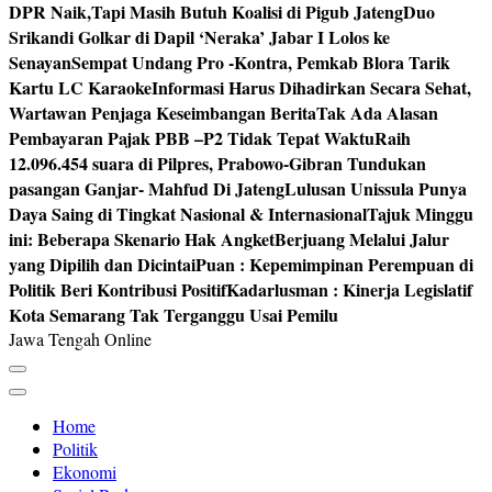
DPR Naik,Tapi Masih Butuh Koalisi di Pigub Jateng
Duo
Srikandi Golkar di Dapil ‘Neraka’ Jabar I Lolos ke
Senayan
Sempat Undang Pro -Kontra, Pemkab Blora Tarik
Kartu LC Karaoke
Informasi Harus Dihadirkan Secara Sehat,
Wartawan Penjaga Keseimbangan Berita
Tak Ada Alasan
Pembayaran Pajak PBB –P2 Tidak Tepat Waktu
Raih
12.096.454 suara di Pilpres, Prabowo-Gibran Tundukan
pasangan Ganjar- Mahfud Di Jateng
Lulusan Unissula Punya
Daya Saing di Tingkat Nasional & Internasional
Tajuk Minggu
ini: Beberapa Skenario Hak Angket
Berjuang Melalui Jalur
yang Dipilih dan Dicintai
Puan : Kepemimpinan Perempuan di
Politik Beri Kontribusi Positif
Kadarlusman : Kinerja Legislatif
Kota Semarang Tak Terganggu Usai Pemilu
Jawa Tengah Online
Home
Politik
Ekonomi