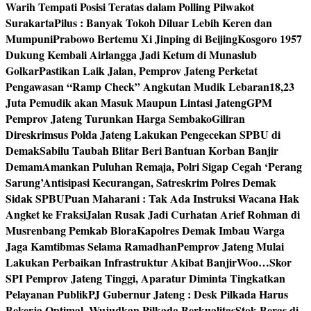
Warih Tempati Posisi Teratas dalam Polling Pilwakot
Surakarta
Pilus : Banyak Tokoh Diluar Lebih Keren dan
Mumpuni
Prabowo Bertemu Xi Jinping di Beijing
Kosgoro 1957
Dukung Kembali Airlangga Jadi Ketum di Munaslub
Golkar
Pastikan Laik Jalan, Pemprov Jateng Perketat
Pengawasan “Ramp Check” Angkutan Mudik Lebaran
18,23
Juta Pemudik akan Masuk Maupun Lintasi Jateng
GPM
Pemprov Jateng Turunkan Harga Sembako
Giliran
Direskrimsus Polda Jateng Lakukan Pengecekan SPBU di
Demak
Sabilu Taubah Blitar Beri Bantuan Korban Banjir
Demam
Amankan Puluhan Remaja, Polri Sigap Cegah ‘Perang
Sarung’
Antisipasi Kecurangan, Satreskrim Polres Demak
Sidak SPBU
Puan Maharani : Tak Ada Instruksi Wacana Hak
Angket ke Fraksi
Jalan Rusak Jadi Curhatan Arief Rohman di
Musrenbang Pemkab Blora
Kapolres Demak Imbau Warga
Jaga Kamtibmas Selama Ramadhan
Pemprov Jateng Mulai
Lakukan Perbaikan Infrastruktur Akibat Banjir
Woo…Skor
SPI Pemprov Jateng Tinggi, Aparatur Diminta Tingkatkan
Pelayanan Publik
PJ Gubernur Jateng : Desk Pilkada Harus
Bekerja Optimal, Wujudkan Pilkada Berkualitas
Stok Beras di