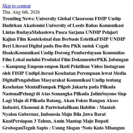
Skip to content
Thu. Aug 6th, 2026
Trending News:
University Global Classroom FISIP Undip
Hadirkan Akademisi University of Leeds Bahas Komunikasi
Lintas Budaya
Mahasiswa Pasca Sarjana UNDIP Pelajari
Kajian Film Kontekstual dan Berbasis Estetika
FISIP UNDIP
Beri Literasi Digital pada Ibu-ibu PKK untuk Cegah
Hoaks
Komunikasi Undip Dorong Pemberdayaan Komunitas
Film Lokal melalui Produksi Film Dokumenter
PKK Jabungan
– Kampung Empom-empon Ikuti Pelatihan Video Instagram
oleh FISIP Undip
Literasi Kesehatan Perempuan lewat Media
Digital
Pengabdian Masyarakat Komunikasi Undip tentang
Kesehatan Mental
Dampak Pilgub Jakarta pada Pilkada
Nasional
Pelangi di Atas Semangka Pilkada Jatim
Suyono Siap
Lagi Maju di Pilkada Batang, Akan Fokus Bangun Akses
Industri, Ekonomi & Pariwisata
Ilham Habibie : Mantab
Nyalon Gubernur, Indonesia Maju Bila Jawa Barat
Kuat
Persiapan 3 Tahun, Amin Mantap Maju Bupati
Grobogan
Teguh Sapto : Usung Slogan ‘Noto Kuto Mbangun