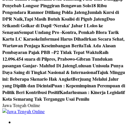
Penyebab Longsor Pinggiran Bengawan Solo
18 Ribu
Pengendara Ranmor Ditilang Polda Jateng
Jumlah Kursi di
DPR Naik,Tapi Masih Butuh Koalisi di Pigub Jateng
Duo
Srikandi Golkar di Dapil ‘Neraka’ Jabar I Lolos ke
Senayan
Sempat Undang Pro -Kontra, Pemkab Blora Tarik
Kartu LC Karaoke
Informasi Harus Dihadirkan Secara Sehat,
Wartawan Penjaga Keseimbangan Berita
Tak Ada Alasan
Pembayaran Pajak PBB –P2 Tidak Tepat Waktu
Raih
12.096.454 suara di Pilpres, Prabowo-Gibran Tundukan
pasangan Ganjar- Mahfud Di Jateng
Lulusan Unissula Punya
Daya Saing di Tingkat Nasional & Internasional
Tajuk Minggu
ini: Beberapa Skenario Hak Angket
Berjuang Melalui Jalur
yang Dipilih dan Dicintai
Puan : Kepemimpinan Perempuan di
Politik Beri Kontribusi Positif
Kadarlusman : Kinerja Legislatif
Kota Semarang Tak Terganggu Usai Pemilu
Jawa Tengah Online
Berita Jawa Tengah Terbaru dan Terkini