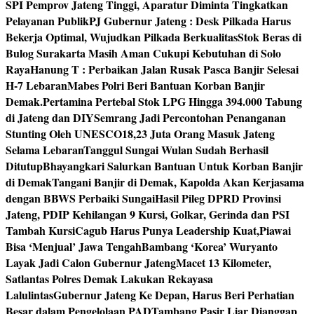
SPI Pemprov Jateng Tinggi, Aparatur Diminta Tingkatkan
Pelayanan Publik
PJ Gubernur Jateng : Desk Pilkada Harus
Bekerja Optimal, Wujudkan Pilkada Berkualitas
Stok Beras di
Bulog Surakarta Masih Aman Cukupi Kebutuhan di Solo
Raya
Hanung T : Perbaikan Jalan Rusak Pasca Banjir Selesai
H-7 Lebaran
Mabes Polri Beri Bantuan Korban Banjir
Demak.
Pertamina Pertebal Stok LPG Hingga 394.000 Tabung
di Jateng dan DIY
Semrang Jadi Percontohan Penanganan
Stunting Oleh UNESCO
18,23 Juta Orang Masuk Jateng
Selama Lebaran
Tanggul Sungai Wulan Sudah Berhasil
Ditutup
Bhayangkari Salurkan Bantuan Untuk Korban Banjir
di Demak
Tangani Banjir di Demak, Kapolda Akan Kerjasama
dengan BBWS Perbaiki Sungai
Hasil Pileg DPRD Provinsi
Jateng, PDIP Kehilangan 9 Kursi, Golkar, Gerinda dan PSI
Tambah Kursi
Cagub Harus Punya Leadership Kuat,Piawai
Bisa ‘Menjual’ Jawa Tengah
Bambang ‘Korea’ Wuryanto
Layak Jadi Calon Gubernur Jateng
Macet 13 Kilometer,
Satlantas Polres Demak Lakukan Rekayasa
Lalulintas
Gubernur Jateng Ke Depan, Harus Beri Perhatian
Besar dalam Pengelolaan PAD
Tambang Pasir Liar Dianggap