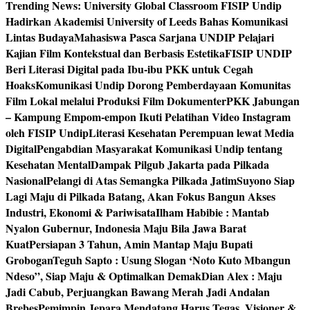
Trending News:
University Global Classroom FISIP Undip
Hadirkan Akademisi University of Leeds Bahas Komunikasi
Lintas Budaya
Mahasiswa Pasca Sarjana UNDIP Pelajari
Kajian Film Kontekstual dan Berbasis Estetika
FISIP UNDIP
Beri Literasi Digital pada Ibu-ibu PKK untuk Cegah
Hoaks
Komunikasi Undip Dorong Pemberdayaan Komunitas
Film Lokal melalui Produksi Film Dokumenter
PKK Jabungan
– Kampung Empom-empon Ikuti Pelatihan Video Instagram
oleh FISIP Undip
Literasi Kesehatan Perempuan lewat Media
Digital
Pengabdian Masyarakat Komunikasi Undip tentang
Kesehatan Mental
Dampak Pilgub Jakarta pada Pilkada
Nasional
Pelangi di Atas Semangka Pilkada Jatim
Suyono Siap
Lagi Maju di Pilkada Batang, Akan Fokus Bangun Akses
Industri, Ekonomi & Pariwisata
Ilham Habibie : Mantab
Nyalon Gubernur, Indonesia Maju Bila Jawa Barat
Kuat
Persiapan 3 Tahun, Amin Mantap Maju Bupati
Grobogan
Teguh Sapto : Usung Slogan ‘Noto Kuto Mbangun
Ndeso”, Siap Maju & Optimalkan Demak
Dian Alex : Maju
Jadi Cabub, Perjuangkan Bawang Merah Jadi Andalan
Brebes
Pemimpin Jepara Mendatang Harus Tegas, Visioner &