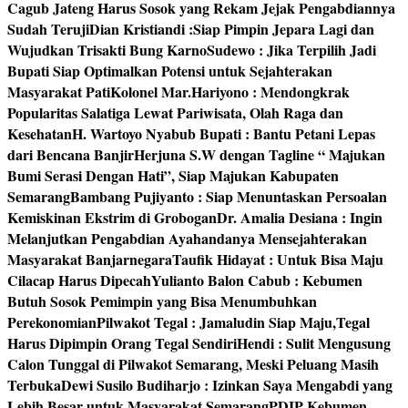
Cagub Jateng Harus Sosok yang Rekam Jejak Pengabdiannya
Sudah Teruji
Dian Kristiandi :Siap Pimpin Jepara Lagi dan
Wujudkan Trisakti Bung Karno
Sudewo : Jika Terpilih Jadi
Bupati Siap Optimalkan Potensi untuk Sejahterakan
Masyarakat Pati
Kolonel Mar.Hariyono : Mendongkrak
Popularitas Salatiga Lewat Pariwisata, Olah Raga dan
Kesehatan
H. Wartoyo Nyabub Bupati : Bantu Petani Lepas
dari Bencana Banjir
Herjuna S.W dengan Tagline “ Majukan
Bumi Serasi Dengan Hati”, Siap Majukan Kabupaten
Semarang
Bambang Pujiyanto : Siap Menuntaskan Persoalan
Kemiskinan Ekstrim di Grobogan
Dr. Amalia Desiana : Ingin
Melanjutkan Pengabdian Ayahandanya Mensejahterakan
Masyarakat Banjarnegara
Taufik Hidayat : Untuk Bisa Maju
Cilacap Harus Dipecah
Yulianto Balon Cabub : Kebumen
Butuh Sosok Pemimpin yang Bisa Menumbuhkan
Perekonomian
Pilwakot Tegal : Jamaludin Siap Maju,Tegal
Harus Dipimpin Orang Tegal Sendiri
Hendi : Sulit Mengusung
Calon Tunggal di Pilwakot Semarang, Meski Peluang Masih
Terbuka
Dewi Susilo Budiharjo : Izinkan Saya Mengabdi yang
Lebih Besar untuk Masyarakat Semarang
PDIP Kebumen