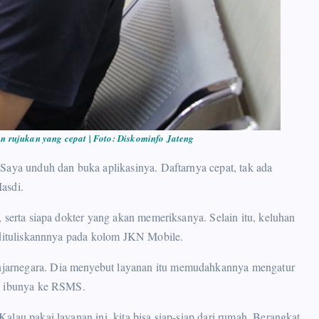
 rujukan yang cepat | Foto: Diskominfo Jateng
Saya unduh dan buka aplikasinya. Daftarnya cepat, tak ada
asdi.
 serta siapa dokter yang akan memeriksanya. Selain itu, keluhan
g dituliskannnya pada kolom JKN Mobile.
jarnegara. Dia menyebut layanan itu memudahkannya mengatur
an ibunya ke RSMS.
lau pakai layanan ini, kita bisa siap-siap dari rumah. Berangkat