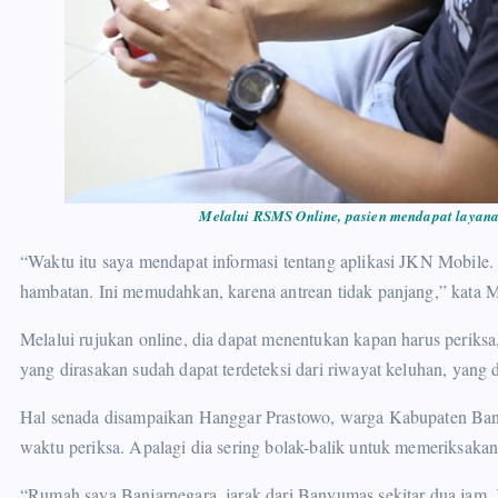
Melalui RSMS Online, pasien mendapat layanan
“Waktu itu saya mendapat informasi tentang aplikasi JKN Mobile. 
hambatan. Ini memudahkan, karena antrean tidak panjang,” kata M
Melalui rujukan online, dia dapat menentukan kapan harus periksa,
yang dirasakan sudah dapat terdeteksi dari riwayat keluhan, yan
Hal senada disampaikan Hanggar Prastowo, warga Kabupaten Ban
waktu periksa. Apalagi dia sering bolak-balik untuk memeriksak
“Rumah saya Banjarnegara, jarak dari Banyumas sekitar dua jam. Ka