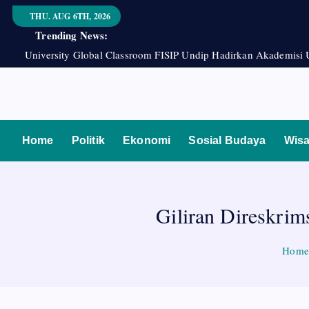
S
THU. AUG 6TH, 2026
k
Trending News:
i
University Global Classroom FISIP Undip Hadirkan Akademisi 
p
t
o
Berita Jawa Tengah Terbaru dan Terkini
c
o
Home
Politik
Ekonomi
Sosial Budaya
Wisa
n
t
e
Giliran Direskri
n
t
Home