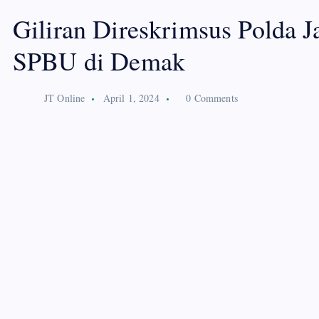
Giliran Direskrimsus Polda 
SPBU di Demak
JT Online
April 1, 2024
0 Comments