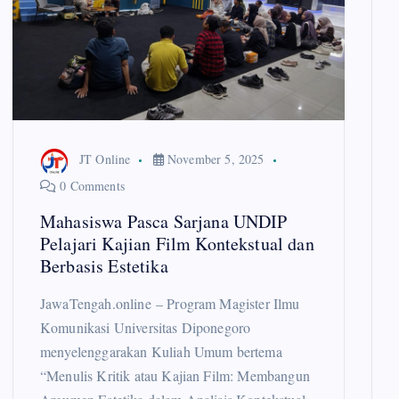
JT Online
November 5, 2025
0 Comments
Mahasiswa Pasca Sarjana UNDIP
Pelajari Kajian Film Kontekstual dan
Berbasis Estetika
JawaTengah.online – Program Magister Ilmu
Komunikasi Universitas Diponegoro
menyelenggarakan Kuliah Umum bertema
“Menulis Kritik atau Kajian Film: Membangun