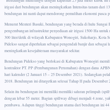
“Bendungan multifungsi dengan kapasitas 25 juta meter kubik ini 
irigasi dari bendungan akan meningkatkan Intensitas tanam dari
bendungan ini nanti dapat mendorong pemulihan ekonomi pasca p
Menurut Menteri Basuki, bendungan yang berada di hulu Sungai 
pengembangan infrastruktur penyediaan air irigasi 1500 Ha untu
300 liter/detik di wilayah Kabupaten Wonogiri, Sukoharjo, Kota 
Pidekso sangat diperlukan sebagai pengendali banjir dan sebagai 
meningkatkan kesejahteraan masyarakat sekitar.
Bendungan Pidekso yang berlokasi di Kabupaten Wonogiri memilik
kontraktor PT. PP (Pembangunan Perumahan) dengan dana APBN s
hari kalender (2 Januari 15 – 25 Desember 2021). Sedangkan pela
2018. Bendungan ini ditargetkan selesai Tahap II pada Desember 
Selain itu bendungan ini memiliki memiliki saluran pelimpah (spil
dengan lebar 55 meter. Bagian spillway dibagi menjadi 4 zone, yak
pembawa. Adapun tinggi bendungan utama dari bendungan ini 44 me