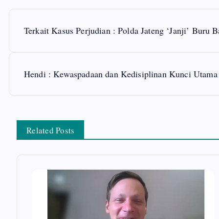
P
Terkait Kasus Perjudian : Polda Jateng ‘Janji’ Buru 
o
s
Hendi : Kewaspadaan dan Kedisiplinan Kunci Utama
t
n
Related Posts
a
v
i