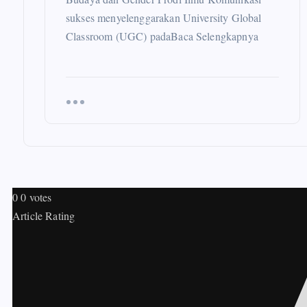
sukses menyelenggarakan University Global
Classroom (UGC) padaBaca Selengkapnya
0
0
votes
Article Rating