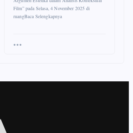
Argumen Estetika dalam Analisis Kontekstual
Film” pada Selasa, 4 November 2025 di
ruangBaca Selengkapnya