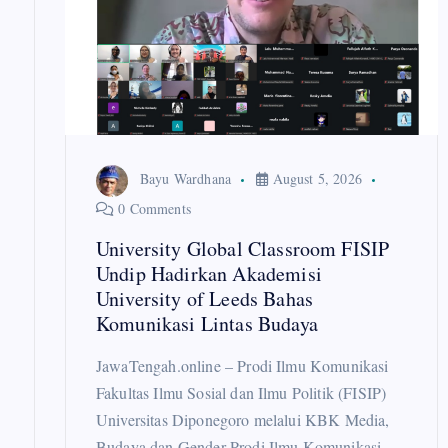
g
a
t
Bayu Wardhana
August 5, 2026
i
0 Comments
University Global Classroom FISIP
o
Undip Hadirkan Akademisi
University of Leeds Bahas
n
Komunikasi Lintas Budaya
JawaTengah.online – Prodi Ilmu Komunikasi
Fakultas Ilmu Sosial dan Ilmu Politik (FISIP)
Universitas Diponegoro melalui KBK Media,
Budaya dan Gender Prodi Ilmu Komunikasi