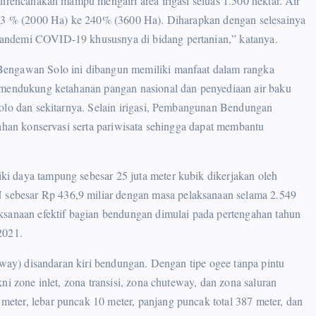
direncanakan mampu mengairi area irigasi seluas 1.500 hektar. Air
 133 % (2000 Ha) ke 240% (3600 Ha). Diharapkan dengan selesainya
andemi COVID-19 khususnya di bidang pertanian,” katanya.
Bengawan Solo ini dibangun memiliki manfaat dalam rangka
k mendukung ketahanan pangan nasional dan penyediaan air baku
Solo dan sekitarnya. Selain irigasi, Pembangunan Bendungan
lahan konservasi serta pariwisata sehingga dapat membantu
i daya tampung sebesar 25 juta meter kubik dikerjakan oleh
ebesar Rp 436,9 miliar dengan masa pelaksanaan selama 2.549
ksanaan efektif bagian bendungan dimulai pada pertengahan tahun
2021.
lway) disandaran kiri bendungan. Dengan tipe ogee tanpa pintu
ni zone inlet, zona transisi, zona chuteway, dan zona saluran
ter, lebar puncak 10 meter, panjang puncak total 387 meter, dan