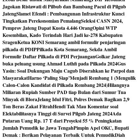
Jagokan Ristawati di Pilbub dan Bambang Pacul di Pilgub
Jateng
Slamet Efendi : Pembangunan Infrastruktur Kunci
Tingkatkan Perekonomian Pemalang
Seleksi CASN 2024,
Pemprov Jateng Dapat Kuota 4.446 Orang
Opini WTP
Kesembilan, Kado Terindah Hari Jadi ke-278 Kabupaten
Sragen
Ketua KONI Semarang ambil formulir penjaringan
pilkada di PDIP
Pilkada Kota Semarang, Sekda Ambil
Formulir Daftar Pilkada di PDI Perjuangan
Golkar Jateng
buka peluang usung Ahmad Luthfi pada Pilkada 2024
Gus
Yasin: Soal Dukungan Maju Cagub Diserahkan ke Parpol dan
Masyarakat
Harno ‘Paling Siap’Menjadi Rembang 1 (Mengulik
Calon-Calon Kandidat di Pilkada Rembang 2024)
Hilangnya
Miliaran Rupiah Sumber PAD tiap Bulan dari Sumur Tua
Minyak di Blora
Jelang Idul Fitri, Polres Demak Bagikan 2,9
Ton Beras Zakat Fitrah
Hendi Tak Mau Komentar soal
Elektabilitasnya Tinggi di Survei Pilgub Jateng 2024
Ada
Putaran Uang Rp. 17 T dari Proyeksi 55 % Peningkatan
Jumlah Pemudik ke Jawa Tengah
Pimpin Apel OKC, Bupati
Demak : Berikan Pelayanan Terbaik Untuk Pemudik
Diah