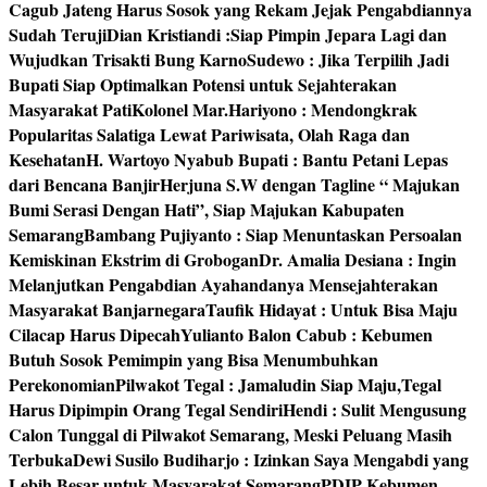
Cagub Jateng Harus Sosok yang Rekam Jejak Pengabdiannya
Sudah Teruji
Dian Kristiandi :Siap Pimpin Jepara Lagi dan
Wujudkan Trisakti Bung Karno
Sudewo : Jika Terpilih Jadi
Bupati Siap Optimalkan Potensi untuk Sejahterakan
Masyarakat Pati
Kolonel Mar.Hariyono : Mendongkrak
Popularitas Salatiga Lewat Pariwisata, Olah Raga dan
Kesehatan
H. Wartoyo Nyabub Bupati : Bantu Petani Lepas
dari Bencana Banjir
Herjuna S.W dengan Tagline “ Majukan
Bumi Serasi Dengan Hati”, Siap Majukan Kabupaten
Semarang
Bambang Pujiyanto : Siap Menuntaskan Persoalan
Kemiskinan Ekstrim di Grobogan
Dr. Amalia Desiana : Ingin
Melanjutkan Pengabdian Ayahandanya Mensejahterakan
Masyarakat Banjarnegara
Taufik Hidayat : Untuk Bisa Maju
Cilacap Harus Dipecah
Yulianto Balon Cabub : Kebumen
Butuh Sosok Pemimpin yang Bisa Menumbuhkan
Perekonomian
Pilwakot Tegal : Jamaludin Siap Maju,Tegal
Harus Dipimpin Orang Tegal Sendiri
Hendi : Sulit Mengusung
Calon Tunggal di Pilwakot Semarang, Meski Peluang Masih
Terbuka
Dewi Susilo Budiharjo : Izinkan Saya Mengabdi yang
Lebih Besar untuk Masyarakat Semarang
PDIP Kebumen