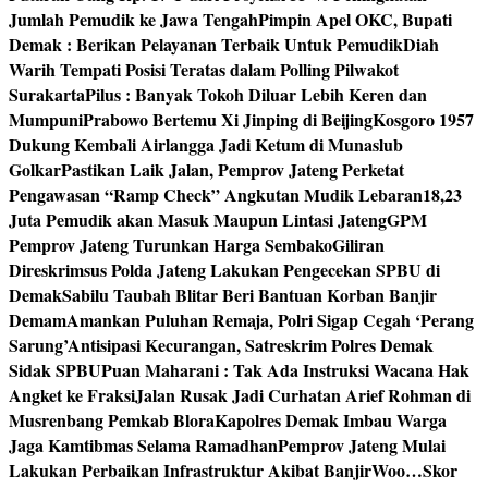
Jumlah Pemudik ke Jawa Tengah
Pimpin Apel OKC, Bupati
Demak : Berikan Pelayanan Terbaik Untuk Pemudik
Diah
Warih Tempati Posisi Teratas dalam Polling Pilwakot
Surakarta
Pilus : Banyak Tokoh Diluar Lebih Keren dan
Mumpuni
Prabowo Bertemu Xi Jinping di Beijing
Kosgoro 1957
Dukung Kembali Airlangga Jadi Ketum di Munaslub
Golkar
Pastikan Laik Jalan, Pemprov Jateng Perketat
Pengawasan “Ramp Check” Angkutan Mudik Lebaran
18,23
Juta Pemudik akan Masuk Maupun Lintasi Jateng
GPM
Pemprov Jateng Turunkan Harga Sembako
Giliran
Direskrimsus Polda Jateng Lakukan Pengecekan SPBU di
Demak
Sabilu Taubah Blitar Beri Bantuan Korban Banjir
Demam
Amankan Puluhan Remaja, Polri Sigap Cegah ‘Perang
Sarung’
Antisipasi Kecurangan, Satreskrim Polres Demak
Sidak SPBU
Puan Maharani : Tak Ada Instruksi Wacana Hak
Angket ke Fraksi
Jalan Rusak Jadi Curhatan Arief Rohman di
Musrenbang Pemkab Blora
Kapolres Demak Imbau Warga
Jaga Kamtibmas Selama Ramadhan
Pemprov Jateng Mulai
Lakukan Perbaikan Infrastruktur Akibat Banjir
Woo…Skor