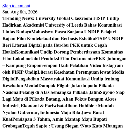
Skip to content
Sat. Aug 8th, 2026
Trending News:
University Global Classroom FISIP Undip
Hadirkan Akademisi University of Leeds Bahas Komunikasi
Lintas Budaya
Mahasiswa Pasca Sarjana UNDIP Pelajari
Kajian Film Kontekstual dan Berbasis Estetika
FISIP UNDIP
Beri Literasi Digital pada Ibu-ibu PKK untuk Cegah
Hoaks
Komunikasi Undip Dorong Pemberdayaan Komunitas
Film Lokal melalui Produksi Film Dokumenter
PKK Jabungan
– Kampung Empom-empon Ikuti Pelatihan Video Instagram
oleh FISIP Undip
Literasi Kesehatan Perempuan lewat Media
Digital
Pengabdian Masyarakat Komunikasi Undip tentang
Kesehatan Mental
Dampak Pilgub Jakarta pada Pilkada
Nasional
Pelangi di Atas Semangka Pilkada Jatim
Suyono Siap
Lagi Maju di Pilkada Batang, Akan Fokus Bangun Akses
Industri, Ekonomi & Pariwisata
Ilham Habibie : Mantab
Nyalon Gubernur, Indonesia Maju Bila Jawa Barat
Kuat
Persiapan 3 Tahun, Amin Mantap Maju Bupati
Grobogan
Teguh Sapto : Usung Slogan ‘Noto Kuto Mbangun