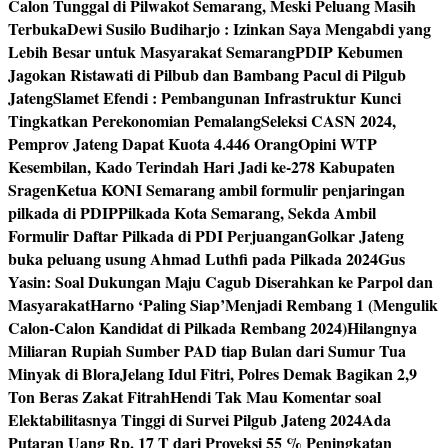
Calon Tunggal di Pilwakot Semarang, Meski Peluang Masih
Terbuka
Dewi Susilo Budiharjo : Izinkan Saya Mengabdi yang
Lebih Besar untuk Masyarakat Semarang
PDIP Kebumen
Jagokan Ristawati di Pilbub dan Bambang Pacul di Pilgub
Jateng
Slamet Efendi : Pembangunan Infrastruktur Kunci
Tingkatkan Perekonomian Pemalang
Seleksi CASN 2024,
Pemprov Jateng Dapat Kuota 4.446 Orang
Opini WTP
Kesembilan, Kado Terindah Hari Jadi ke-278 Kabupaten
Sragen
Ketua KONI Semarang ambil formulir penjaringan
pilkada di PDIP
Pilkada Kota Semarang, Sekda Ambil
Formulir Daftar Pilkada di PDI Perjuangan
Golkar Jateng
buka peluang usung Ahmad Luthfi pada Pilkada 2024
Gus
Yasin: Soal Dukungan Maju Cagub Diserahkan ke Parpol dan
Masyarakat
Harno ‘Paling Siap’Menjadi Rembang 1 (Mengulik
Calon-Calon Kandidat di Pilkada Rembang 2024)
Hilangnya
Miliaran Rupiah Sumber PAD tiap Bulan dari Sumur Tua
Minyak di Blora
Jelang Idul Fitri, Polres Demak Bagikan 2,9
Ton Beras Zakat Fitrah
Hendi Tak Mau Komentar soal
Elektabilitasnya Tinggi di Survei Pilgub Jateng 2024
Ada
Putaran Uang Rp. 17 T dari Proyeksi 55 % Peningkatan