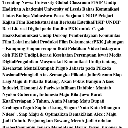
Trending News:
University Global Classroom FISIP Undip
Hadirkan Akademisi University of Leeds Bahas Komunikasi
Lintas Budaya
Mahasiswa Pasca Sarjana UNDIP Pelajari
Kajian Film Kontekstual dan Berbasis Estetika
FISIP UNDIP
Beri Literasi Digital pada Ibu-ibu PKK untuk Cegah
Hoaks
Komunikasi Undip Dorong Pemberdayaan Komunitas
Film Lokal melalui Produksi Film Dokumenter
PKK Jabungan
– Kampung Empom-empon Ikuti Pelatihan Video Instagram
oleh FISIP Undip
Literasi Kesehatan Perempuan lewat Media
Digital
Pengabdian Masyarakat Komunikasi Undip tentang
Kesehatan Mental
Dampak Pilgub Jakarta pada Pilkada
Nasional
Pelangi di Atas Semangka Pilkada Jatim
Suyono Siap
Lagi Maju di Pilkada Batang, Akan Fokus Bangun Akses
Industri, Ekonomi & Pariwisata
Ilham Habibie : Mantab
Nyalon Gubernur, Indonesia Maju Bila Jawa Barat
Kuat
Persiapan 3 Tahun, Amin Mantap Maju Bupati
Grobogan
Teguh Sapto : Usung Slogan ‘Noto Kuto Mbangun
Ndeso”, Siap Maju & Optimalkan Demak
Dian Alex : Maju
Jadi Cabub, Perjuangkan Bawang Merah Jadi Andalan
Brebes
Pemimpin Jepara Mendatang Harus Tegas, Visioner &