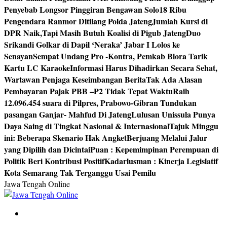
Penyebab Longsor Pinggiran Bengawan Solo
18 Ribu
Pengendara Ranmor Ditilang Polda Jateng
Jumlah Kursi di
DPR Naik,Tapi Masih Butuh Koalisi di Pigub Jateng
Duo
Srikandi Golkar di Dapil ‘Neraka’ Jabar I Lolos ke
Senayan
Sempat Undang Pro -Kontra, Pemkab Blora Tarik
Kartu LC Karaoke
Informasi Harus Dihadirkan Secara Sehat,
Wartawan Penjaga Keseimbangan Berita
Tak Ada Alasan
Pembayaran Pajak PBB –P2 Tidak Tepat Waktu
Raih
12.096.454 suara di Pilpres, Prabowo-Gibran Tundukan
pasangan Ganjar- Mahfud Di Jateng
Lulusan Unissula Punya
Daya Saing di Tingkat Nasional & Internasional
Tajuk Minggu
ini: Beberapa Skenario Hak Angket
Berjuang Melalui Jalur
yang Dipilih dan Dicintai
Puan : Kepemimpinan Perempuan di
Politik Beri Kontribusi Positif
Kadarlusman : Kinerja Legislatif
Kota Semarang Tak Terganggu Usai Pemilu
Jawa Tengah Online
Berita Jawa Tengah Terbaru dan Terkini