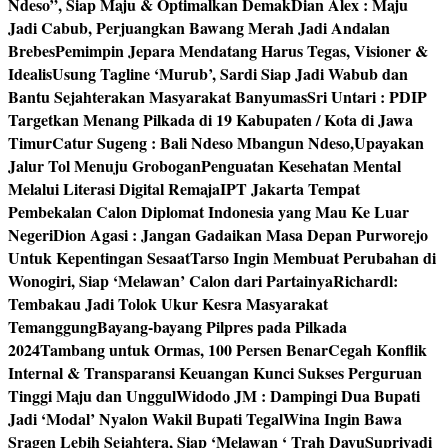
Ndeso”, Siap Maju & Optimalkan Demak
Dian Alex : Maju
Jadi Cabub, Perjuangkan Bawang Merah Jadi Andalan
Brebes
Pemimpin Jepara Mendatang Harus Tegas, Visioner &
Idealis
Usung Tagline ‘Murub’, Sardi Siap Jadi Wabub dan
Bantu Sejahterakan Masyarakat Banyumas
Sri Untari : PDIP
Targetkan Menang Pilkada di 19 Kabupaten / Kota di Jawa
Timur
Catur Sugeng : Bali Ndeso Mbangun Ndeso,Upayakan
Jalur Tol Menuju Grobogan
Penguatan Kesehatan Mental
Melalui Literasi Digital Remaja
IPT Jakarta Tempat
Pembekalan Calon Diplomat Indonesia yang Mau Ke Luar
Negeri
Dion Agasi : Jangan Gadaikan Masa Depan Purworejo
Untuk Kepentingan Sesaat
Tarso Ingin Membuat Perubahan di
Wonogiri, Siap ‘Melawan’ Calon dari Partainya
Richardl:
Tembakau Jadi Tolok Ukur Kesra Masyarakat
Temanggung
Bayang-bayang Pilpres pada Pilkada
2024
Tambang untuk Ormas, 100 Persen Benar
Cegah Konflik
Internal & Transparansi Keuangan Kunci Sukses Perguruan
Tinggi Maju dan Unggul
Widodo JM : Dampingi Dua Bupati
Jadi ‘Modal’ Nyalon Wakil Bupati Tegal
Wina Ingin Bawa
Sragen Lebih Sejahtera, Siap ‘Melawan ‘ Trah Dayu
Supriyadi