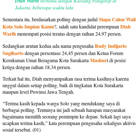
Diah Warih
bertemu dengan Kaesang Pangarep di
Jakarta, beberapa waktu lalu
Siapa Calon Wali
Sementara itu, berdasarkan polling dengan judul
Kota Solo Impian Kamu
Diah
?, salah satu kandidat perempuan
Warih
menempati posisi teratas dengan raihan 24,97 persen.
Rudy Indijarto
Sedangkan urutan kedua ada nama pengusaha
Sugiharto
dengan persentase 24,45 persen dan Ketua Forum
Mashur
Kerukunan Umat Beragama Kota Surakarta
i di posisi
ketiga dengan raihan 18,34 persen.
Terkait hal itu, Diah menyampaikan rasa terima kasihnya karena
unggul dalam setiap polling, baik di tingkatan Kota Surakarta
maupun level Provinsi Jawa Tengah.
“Terima kasih kepada warga Solo yang mendukung saya di
berbagai polling. Tentunya ini jadi sebuah harapan masyarakat
bagaimana memilih seorang pemimpin ke depan. Sekali lagi saya
ucapkan terima kasih,” kata perempuan pengusaha sekaligus aktivis
sosial tersebut. (01)