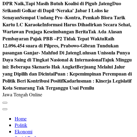
DPR Naik,Tapi Masih Butuh Koalisi di Pigub Jateng
Duo
Srikandi Golkar di Dapil ‘Neraka’ Jabar I Lolos ke
Senayan
Sempat Undang Pro -Kontra, Pemkab Blora Tarik
Kartu LC Karaoke
Informasi Harus Dihadirkan Secara Sehat,
Wartawan Penjaga Keseimbangan Berita
Tak Ada Alasan
Pembayaran Pajak PBB –P2 Tidak Tepat Waktu
Raih
12.096.454 suara di Pilpres, Prabowo-Gibran Tundukan
pasangan Ganjar- Mahfud Di Jateng
Lulusan Unissula Punya
Daya Saing di Tingkat Nasional & Internasional
Tajuk Minggu
ini: Beberapa Skenario Hak Angket
Berjuang Melalui Jalur
yang Dipilih dan Dicintai
Puan : Kepemimpinan Perempuan di
Politik Beri Kontribusi Positif
Kadarlusman : Kinerja Legislatif
Kota Semarang Tak Terganggu Usai Pemilu
Jawa Tengah Online
Home
Politik
Ekonomi