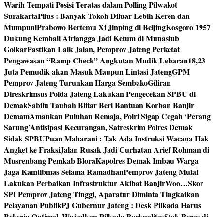
Warih Tempati Posisi Teratas dalam Polling Pilwakot
Surakarta
Pilus : Banyak Tokoh Diluar Lebih Keren dan
Mumpuni
Prabowo Bertemu Xi Jinping di Beijing
Kosgoro 1957
Dukung Kembali Airlangga Jadi Ketum di Munaslub
Golkar
Pastikan Laik Jalan, Pemprov Jateng Perketat
Pengawasan “Ramp Check” Angkutan Mudik Lebaran
18,23
Juta Pemudik akan Masuk Maupun Lintasi Jateng
GPM
Pemprov Jateng Turunkan Harga Sembako
Giliran
Direskrimsus Polda Jateng Lakukan Pengecekan SPBU di
Demak
Sabilu Taubah Blitar Beri Bantuan Korban Banjir
Demam
Amankan Puluhan Remaja, Polri Sigap Cegah ‘Perang
Sarung’
Antisipasi Kecurangan, Satreskrim Polres Demak
Sidak SPBU
Puan Maharani : Tak Ada Instruksi Wacana Hak
Angket ke Fraksi
Jalan Rusak Jadi Curhatan Arief Rohman di
Musrenbang Pemkab Blora
Kapolres Demak Imbau Warga
Jaga Kamtibmas Selama Ramadhan
Pemprov Jateng Mulai
Lakukan Perbaikan Infrastruktur Akibat Banjir
Woo…Skor
SPI Pemprov Jateng Tinggi, Aparatur Diminta Tingkatkan
Pelayanan Publik
PJ Gubernur Jateng : Desk Pilkada Harus
Bekerja Optimal, Wujudkan Pilkada Berkualitas
Stok Beras di