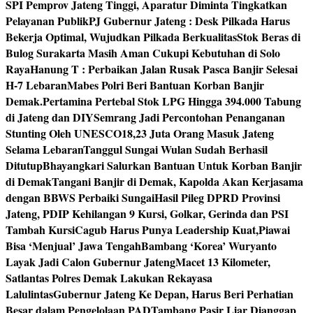
SPI Pemprov Jateng Tinggi, Aparatur Diminta Tingkatkan
Pelayanan Publik
PJ Gubernur Jateng : Desk Pilkada Harus
Bekerja Optimal, Wujudkan Pilkada Berkualitas
Stok Beras di
Bulog Surakarta Masih Aman Cukupi Kebutuhan di Solo
Raya
Hanung T : Perbaikan Jalan Rusak Pasca Banjir Selesai
H-7 Lebaran
Mabes Polri Beri Bantuan Korban Banjir
Demak.
Pertamina Pertebal Stok LPG Hingga 394.000 Tabung
di Jateng dan DIY
Semrang Jadi Percontohan Penanganan
Stunting Oleh UNESCO
18,23 Juta Orang Masuk Jateng
Selama Lebaran
Tanggul Sungai Wulan Sudah Berhasil
Ditutup
Bhayangkari Salurkan Bantuan Untuk Korban Banjir
di Demak
Tangani Banjir di Demak, Kapolda Akan Kerjasama
dengan BBWS Perbaiki Sungai
Hasil Pileg DPRD Provinsi
Jateng, PDIP Kehilangan 9 Kursi, Golkar, Gerinda dan PSI
Tambah Kursi
Cagub Harus Punya Leadership Kuat,Piawai
Bisa ‘Menjual’ Jawa Tengah
Bambang ‘Korea’ Wuryanto
Layak Jadi Calon Gubernur Jateng
Macet 13 Kilometer,
Satlantas Polres Demak Lakukan Rekayasa
Lalulintas
Gubernur Jateng Ke Depan, Harus Beri Perhatian
Besar dalam Pengelolaan PAD
Tambang Pasir Liar Dianggap