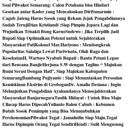
Soal Pilwakot Semarang: Calon Petahana bisa Hindari
Gesekan antar Kader yang Mencalonkan Diri
Sunarmin :
Cagub Jateng Harus Sosok yang Rekam Jejak Pengabdiannya
Sudah Teruji
Dian Kristiandi :Siap Pimpin Jepara Lagi dan
Wujudkan Trisakti Bung Karno
Sudewo : Jika Terpilih Jadi
Bupati Siap Optimalkan Potensi untuk Sejahterakan
Masyarakat Pati
Kolonel Mar.Hariyono : Mendongkrak
Popularitas Salatiga Lewat Pariwisata, Olah Raga dan
Kesehatan
H. Wartoyo Nyabub Bupati : Bantu Petani Lepas
dari Bencana Banjir
Herjuna S.W dengan Tagline “ Majukan
Bumi Serasi Dengan Hati”, Siap Majukan Kabupaten
Semarang
Bambang Pujiyanto : Siap Menuntaskan Persoalan
Kemiskinan Ekstrim di Grobogan
Dr. Amalia Desiana : Ingin
Melanjutkan Pengabdian Ayahandanya Mensejahterakan
Masyarakat Banjarnegara
Taufik Hidayat : Untuk Bisa Maju
Cilacap Harus Dipecah
Yulianto Balon Cabub : Kebumen
Butuh Sosok Pemimpin yang Bisa Menumbuhkan
Perekonomian
Pilwakot Tegal : Jamaludin Siap Maju,Tegal
Harus Dipimpin Orang Tegal Sendiri
Hendi : Sulit Mengusung