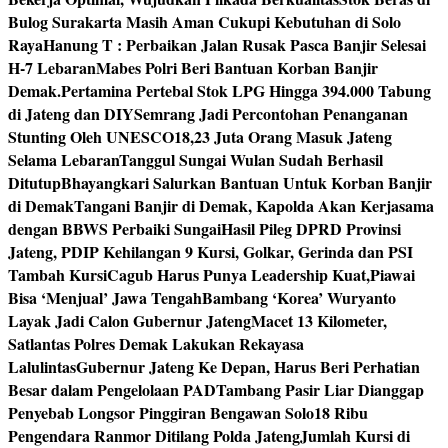
Bulog Surakarta Masih Aman Cukupi Kebutuhan di Solo
Raya
Hanung T : Perbaikan Jalan Rusak Pasca Banjir Selesai
H-7 Lebaran
Mabes Polri Beri Bantuan Korban Banjir
Demak.
Pertamina Pertebal Stok LPG Hingga 394.000 Tabung
di Jateng dan DIY
Semrang Jadi Percontohan Penanganan
Stunting Oleh UNESCO
18,23 Juta Orang Masuk Jateng
Selama Lebaran
Tanggul Sungai Wulan Sudah Berhasil
Ditutup
Bhayangkari Salurkan Bantuan Untuk Korban Banjir
di Demak
Tangani Banjir di Demak, Kapolda Akan Kerjasama
dengan BBWS Perbaiki Sungai
Hasil Pileg DPRD Provinsi
Jateng, PDIP Kehilangan 9 Kursi, Golkar, Gerinda dan PSI
Tambah Kursi
Cagub Harus Punya Leadership Kuat,Piawai
Bisa ‘Menjual’ Jawa Tengah
Bambang ‘Korea’ Wuryanto
Layak Jadi Calon Gubernur Jateng
Macet 13 Kilometer,
Satlantas Polres Demak Lakukan Rekayasa
Lalulintas
Gubernur Jateng Ke Depan, Harus Beri Perhatian
Besar dalam Pengelolaan PAD
Tambang Pasir Liar Dianggap
Penyebab Longsor Pinggiran Bengawan Solo
18 Ribu
Pengendara Ranmor Ditilang Polda Jateng
Jumlah Kursi di