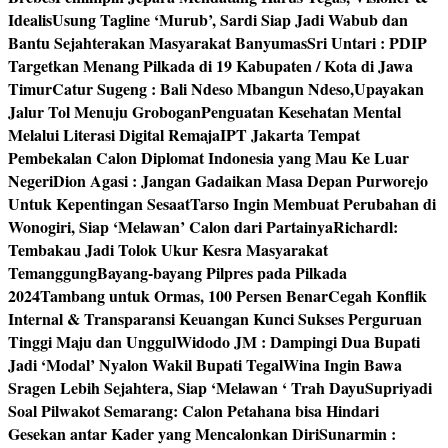
Idealis
Usung Tagline ‘Murub’, Sardi Siap Jadi Wabub dan
Bantu Sejahterakan Masyarakat Banyumas
Sri Untari : PDIP
Targetkan Menang Pilkada di 19 Kabupaten / Kota di Jawa
Timur
Catur Sugeng : Bali Ndeso Mbangun Ndeso,Upayakan
Jalur Tol Menuju Grobogan
Penguatan Kesehatan Mental
Melalui Literasi Digital Remaja
IPT Jakarta Tempat
Pembekalan Calon Diplomat Indonesia yang Mau Ke Luar
Negeri
Dion Agasi : Jangan Gadaikan Masa Depan Purworejo
Untuk Kepentingan Sesaat
Tarso Ingin Membuat Perubahan di
Wonogiri, Siap ‘Melawan’ Calon dari Partainya
Richardl:
Tembakau Jadi Tolok Ukur Kesra Masyarakat
Temanggung
Bayang-bayang Pilpres pada Pilkada
2024
Tambang untuk Ormas, 100 Persen Benar
Cegah Konflik
Internal & Transparansi Keuangan Kunci Sukses Perguruan
Tinggi Maju dan Unggul
Widodo JM : Dampingi Dua Bupati
Jadi ‘Modal’ Nyalon Wakil Bupati Tegal
Wina Ingin Bawa
Sragen Lebih Sejahtera, Siap ‘Melawan ‘ Trah Dayu
Supriyadi
Soal Pilwakot Semarang: Calon Petahana bisa Hindari
Gesekan antar Kader yang Mencalonkan Diri
Sunarmin :