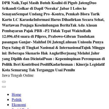
DPR Naik,Tapi Masih Butuh Koalisi di Pigub Jateng
Duo
Srikandi Golkar di Dapil ‘Neraka’ Jabar I Lolos ke
Senayan
Sempat Undang Pro -Kontra, Pemkab Blora Tarik
Kartu LC Karaoke
Informasi Harus Dihadirkan Secara Sehat,
Wartawan Penjaga Keseimbangan Berita
Tak Ada Alasan
Pembayaran Pajak PBB –P2 Tidak Tepat Waktu
Raih
12.096.454 suara di Pilpres, Prabowo-Gibran Tundukan
pasangan Ganjar- Mahfud Di Jateng
Lulusan Unissula Punya
Daya Saing di Tingkat Nasional & Internasional
Tajuk Minggu
ini: Beberapa Skenario Hak Angket
Berjuang Melalui Jalur
yang Dipilih dan Dicintai
Puan : Kepemimpinan Perempuan di
Politik Beri Kontribusi Positif
Kadarlusman : Kinerja Legislatif
Kota Semarang Tak Terganggu Usai Pemilu
Jawa Tengah Online
Home
Politik
Ekonomi