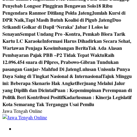
Penyebab Longsor Pinggiran Bengawan Solo
18 Ribu
Pengendara Ranmor Ditilang Polda Jateng
Jumlah Kursi di
DPR Naik,Tapi Masih Butuh Koalisi di Pigub Jateng
Duo
Srikandi Golkar di Dapil ‘Neraka’ Jabar I Lolos ke
Senayan
Sempat Undang Pro -Kontra, Pemkab Blora Tarik
Kartu LC Karaoke
Informasi Harus Dihadirkan Secara Sehat,
Wartawan Penjaga Keseimbangan Berita
Tak Ada Alasan
Pembayaran Pajak PBB –P2 Tidak Tepat Waktu
Raih
12.096.454 suara di Pilpres, Prabowo-Gibran Tundukan
pasangan Ganjar- Mahfud Di Jateng
Lulusan Unissula Punya
Daya Saing di Tingkat Nasional & Internasional
Tajuk Minggu
ini: Beberapa Skenario Hak Angket
Berjuang Melalui Jalur
yang Dipilih dan Dicintai
Puan : Kepemimpinan Perempuan di
Politik Beri Kontribusi Positif
Kadarlusman : Kinerja Legislatif
Kota Semarang Tak Terganggu Usai Pemilu
Jawa Tengah Online
Berita Jawa Tengah Terbaru dan Terkini