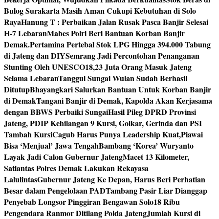
Bulog Surakarta Masih Aman Cukupi Kebutuhan di Solo
Raya
Hanung T : Perbaikan Jalan Rusak Pasca Banjir Selesai
H-7 Lebaran
Mabes Polri Beri Bantuan Korban Banjir
Demak.
Pertamina Pertebal Stok LPG Hingga 394.000 Tabung
di Jateng dan DIY
Semrang Jadi Percontohan Penanganan
Stunting Oleh UNESCO
18,23 Juta Orang Masuk Jateng
Selama Lebaran
Tanggul Sungai Wulan Sudah Berhasil
Ditutup
Bhayangkari Salurkan Bantuan Untuk Korban Banjir
di Demak
Tangani Banjir di Demak, Kapolda Akan Kerjasama
dengan BBWS Perbaiki Sungai
Hasil Pileg DPRD Provinsi
Jateng, PDIP Kehilangan 9 Kursi, Golkar, Gerinda dan PSI
Tambah Kursi
Cagub Harus Punya Leadership Kuat,Piawai
Bisa ‘Menjual’ Jawa Tengah
Bambang ‘Korea’ Wuryanto
Layak Jadi Calon Gubernur Jateng
Macet 13 Kilometer,
Satlantas Polres Demak Lakukan Rekayasa
Lalulintas
Gubernur Jateng Ke Depan, Harus Beri Perhatian
Besar dalam Pengelolaan PAD
Tambang Pasir Liar Dianggap
Penyebab Longsor Pinggiran Bengawan Solo
18 Ribu
Pengendara Ranmor Ditilang Polda Jateng
Jumlah Kursi di