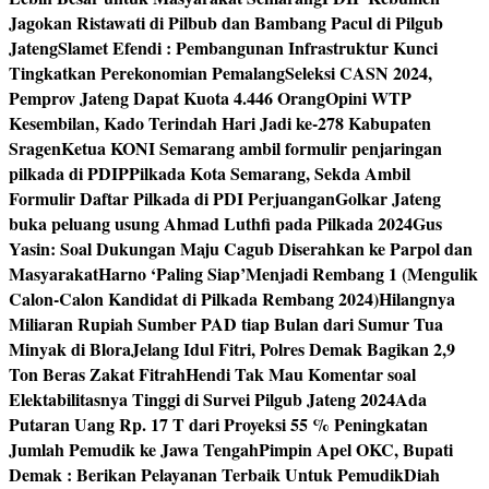
Jagokan Ristawati di Pilbub dan Bambang Pacul di Pilgub
Jateng
Slamet Efendi : Pembangunan Infrastruktur Kunci
Tingkatkan Perekonomian Pemalang
Seleksi CASN 2024,
Pemprov Jateng Dapat Kuota 4.446 Orang
Opini WTP
Kesembilan, Kado Terindah Hari Jadi ke-278 Kabupaten
Sragen
Ketua KONI Semarang ambil formulir penjaringan
pilkada di PDIP
Pilkada Kota Semarang, Sekda Ambil
Formulir Daftar Pilkada di PDI Perjuangan
Golkar Jateng
buka peluang usung Ahmad Luthfi pada Pilkada 2024
Gus
Yasin: Soal Dukungan Maju Cagub Diserahkan ke Parpol dan
Masyarakat
Harno ‘Paling Siap’Menjadi Rembang 1 (Mengulik
Calon-Calon Kandidat di Pilkada Rembang 2024)
Hilangnya
Miliaran Rupiah Sumber PAD tiap Bulan dari Sumur Tua
Minyak di Blora
Jelang Idul Fitri, Polres Demak Bagikan 2,9
Ton Beras Zakat Fitrah
Hendi Tak Mau Komentar soal
Elektabilitasnya Tinggi di Survei Pilgub Jateng 2024
Ada
Putaran Uang Rp. 17 T dari Proyeksi 55 % Peningkatan
Jumlah Pemudik ke Jawa Tengah
Pimpin Apel OKC, Bupati
Demak : Berikan Pelayanan Terbaik Untuk Pemudik
Diah