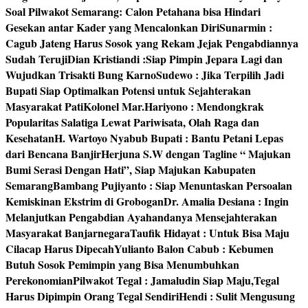
Soal Pilwakot Semarang: Calon Petahana bisa Hindari
Gesekan antar Kader yang Mencalonkan Diri
Sunarmin :
Cagub Jateng Harus Sosok yang Rekam Jejak Pengabdiannya
Sudah Teruji
Dian Kristiandi :Siap Pimpin Jepara Lagi dan
Wujudkan Trisakti Bung Karno
Sudewo : Jika Terpilih Jadi
Bupati Siap Optimalkan Potensi untuk Sejahterakan
Masyarakat Pati
Kolonel Mar.Hariyono : Mendongkrak
Popularitas Salatiga Lewat Pariwisata, Olah Raga dan
Kesehatan
H. Wartoyo Nyabub Bupati : Bantu Petani Lepas
dari Bencana Banjir
Herjuna S.W dengan Tagline “ Majukan
Bumi Serasi Dengan Hati”, Siap Majukan Kabupaten
Semarang
Bambang Pujiyanto : Siap Menuntaskan Persoalan
Kemiskinan Ekstrim di Grobogan
Dr. Amalia Desiana : Ingin
Melanjutkan Pengabdian Ayahandanya Mensejahterakan
Masyarakat Banjarnegara
Taufik Hidayat : Untuk Bisa Maju
Cilacap Harus Dipecah
Yulianto Balon Cabub : Kebumen
Butuh Sosok Pemimpin yang Bisa Menumbuhkan
Perekonomian
Pilwakot Tegal : Jamaludin Siap Maju,Tegal
Harus Dipimpin Orang Tegal Sendiri
Hendi : Sulit Mengusung