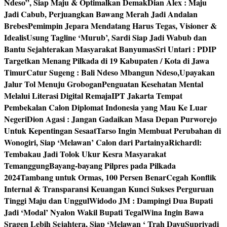
Ndeso”, Siap Maju & Optimalkan Demak
Dian Alex : Maju
Jadi Cabub, Perjuangkan Bawang Merah Jadi Andalan
Brebes
Pemimpin Jepara Mendatang Harus Tegas, Visioner &
Idealis
Usung Tagline ‘Murub’, Sardi Siap Jadi Wabub dan
Bantu Sejahterakan Masyarakat Banyumas
Sri Untari : PDIP
Targetkan Menang Pilkada di 19 Kabupaten / Kota di Jawa
Timur
Catur Sugeng : Bali Ndeso Mbangun Ndeso,Upayakan
Jalur Tol Menuju Grobogan
Penguatan Kesehatan Mental
Melalui Literasi Digital Remaja
IPT Jakarta Tempat
Pembekalan Calon Diplomat Indonesia yang Mau Ke Luar
Negeri
Dion Agasi : Jangan Gadaikan Masa Depan Purworejo
Untuk Kepentingan Sesaat
Tarso Ingin Membuat Perubahan di
Wonogiri, Siap ‘Melawan’ Calon dari Partainya
Richardl:
Tembakau Jadi Tolok Ukur Kesra Masyarakat
Temanggung
Bayang-bayang Pilpres pada Pilkada
2024
Tambang untuk Ormas, 100 Persen Benar
Cegah Konflik
Internal & Transparansi Keuangan Kunci Sukses Perguruan
Tinggi Maju dan Unggul
Widodo JM : Dampingi Dua Bupati
Jadi ‘Modal’ Nyalon Wakil Bupati Tegal
Wina Ingin Bawa
Sragen Lebih Sejahtera, Siap ‘Melawan ‘ Trah Dayu
Supriyadi