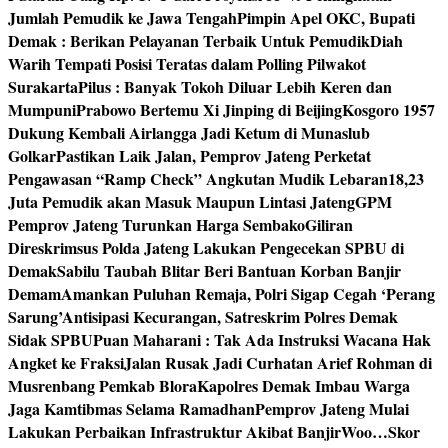
Jumlah Pemudik ke Jawa Tengah
Pimpin Apel OKC, Bupati
Demak : Berikan Pelayanan Terbaik Untuk Pemudik
Diah
Warih Tempati Posisi Teratas dalam Polling Pilwakot
Surakarta
Pilus : Banyak Tokoh Diluar Lebih Keren dan
Mumpuni
Prabowo Bertemu Xi Jinping di Beijing
Kosgoro 1957
Dukung Kembali Airlangga Jadi Ketum di Munaslub
Golkar
Pastikan Laik Jalan, Pemprov Jateng Perketat
Pengawasan “Ramp Check” Angkutan Mudik Lebaran
18,23
Juta Pemudik akan Masuk Maupun Lintasi Jateng
GPM
Pemprov Jateng Turunkan Harga Sembako
Giliran
Direskrimsus Polda Jateng Lakukan Pengecekan SPBU di
Demak
Sabilu Taubah Blitar Beri Bantuan Korban Banjir
Demam
Amankan Puluhan Remaja, Polri Sigap Cegah ‘Perang
Sarung’
Antisipasi Kecurangan, Satreskrim Polres Demak
Sidak SPBU
Puan Maharani : Tak Ada Instruksi Wacana Hak
Angket ke Fraksi
Jalan Rusak Jadi Curhatan Arief Rohman di
Musrenbang Pemkab Blora
Kapolres Demak Imbau Warga
Jaga Kamtibmas Selama Ramadhan
Pemprov Jateng Mulai
Lakukan Perbaikan Infrastruktur Akibat Banjir
Woo…Skor