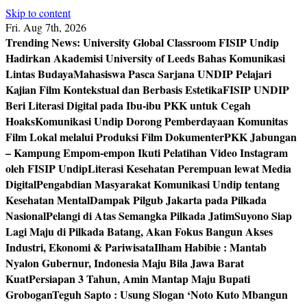
Skip to content
Fri. Aug 7th, 2026
Trending News:
University Global Classroom FISIP Undip
Hadirkan Akademisi University of Leeds Bahas Komunikasi
Lintas Budaya
Mahasiswa Pasca Sarjana UNDIP Pelajari
Kajian Film Kontekstual dan Berbasis Estetika
FISIP UNDIP
Beri Literasi Digital pada Ibu-ibu PKK untuk Cegah
Hoaks
Komunikasi Undip Dorong Pemberdayaan Komunitas
Film Lokal melalui Produksi Film Dokumenter
PKK Jabungan
– Kampung Empom-empon Ikuti Pelatihan Video Instagram
oleh FISIP Undip
Literasi Kesehatan Perempuan lewat Media
Digital
Pengabdian Masyarakat Komunikasi Undip tentang
Kesehatan Mental
Dampak Pilgub Jakarta pada Pilkada
Nasional
Pelangi di Atas Semangka Pilkada Jatim
Suyono Siap
Lagi Maju di Pilkada Batang, Akan Fokus Bangun Akses
Industri, Ekonomi & Pariwisata
Ilham Habibie : Mantab
Nyalon Gubernur, Indonesia Maju Bila Jawa Barat
Kuat
Persiapan 3 Tahun, Amin Mantap Maju Bupati
Grobogan
Teguh Sapto : Usung Slogan ‘Noto Kuto Mbangun