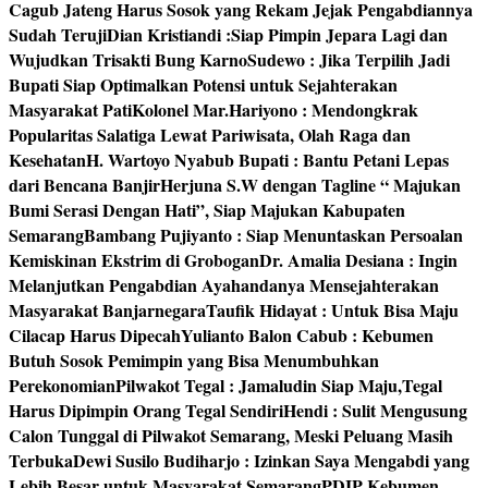
Cagub Jateng Harus Sosok yang Rekam Jejak Pengabdiannya
Sudah Teruji
Dian Kristiandi :Siap Pimpin Jepara Lagi dan
Wujudkan Trisakti Bung Karno
Sudewo : Jika Terpilih Jadi
Bupati Siap Optimalkan Potensi untuk Sejahterakan
Masyarakat Pati
Kolonel Mar.Hariyono : Mendongkrak
Popularitas Salatiga Lewat Pariwisata, Olah Raga dan
Kesehatan
H. Wartoyo Nyabub Bupati : Bantu Petani Lepas
dari Bencana Banjir
Herjuna S.W dengan Tagline “ Majukan
Bumi Serasi Dengan Hati”, Siap Majukan Kabupaten
Semarang
Bambang Pujiyanto : Siap Menuntaskan Persoalan
Kemiskinan Ekstrim di Grobogan
Dr. Amalia Desiana : Ingin
Melanjutkan Pengabdian Ayahandanya Mensejahterakan
Masyarakat Banjarnegara
Taufik Hidayat : Untuk Bisa Maju
Cilacap Harus Dipecah
Yulianto Balon Cabub : Kebumen
Butuh Sosok Pemimpin yang Bisa Menumbuhkan
Perekonomian
Pilwakot Tegal : Jamaludin Siap Maju,Tegal
Harus Dipimpin Orang Tegal Sendiri
Hendi : Sulit Mengusung
Calon Tunggal di Pilwakot Semarang, Meski Peluang Masih
Terbuka
Dewi Susilo Budiharjo : Izinkan Saya Mengabdi yang
Lebih Besar untuk Masyarakat Semarang
PDIP Kebumen