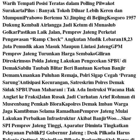
Warih Tempati Posisi Teratas dalam Polling Pilwakot
Surakarta
Pilus : Banyak Tokoh Diluar Lebih Keren dan
Mumpuni
Prabowo Bertemu Xi Jinping di Beijing
Kosgoro 1957
Dukung Kembali Airlangga Jadi Ketum di Munaslub
Golkar
Pastikan Laik Jalan, Pemprov Jateng Perketat
Pengawasan “Ramp Check” Angkutan Mudik Lebaran
18,23
Juta Pemudik akan Masuk Maupun Lintasi Jateng
GPM
Pemprov Jateng Turunkan Harga Sembako
Giliran
Direskrimsus Polda Jateng Lakukan Pengecekan SPBU di
Demak
Sabilu Taubah Blitar Beri Bantuan Korban Banjir
Demam
Amankan Puluhan Remaja, Polri Sigap Cegah ‘Perang
Sarung’
Antisipasi Kecurangan, Satreskrim Polres Demak
Sidak SPBU
Puan Maharani : Tak Ada Instruksi Wacana Hak
Angket ke Fraksi
Jalan Rusak Jadi Curhatan Arief Rohman di
Musrenbang Pemkab Blora
Kapolres Demak Imbau Warga
Jaga Kamtibmas Selama Ramadhan
Pemprov Jateng Mulai
Lakukan Perbaikan Infrastruktur Akibat Banjir
Woo…Skor
SPI Pemprov Jateng Tinggi, Aparatur Diminta Tingkatkan
Pelayanan Publik
PJ Gubernur Jateng : Desk Pilkada Harus
Bekerja Optimal, Wujudkan Pilkada Berkualitas
Stok Beras di