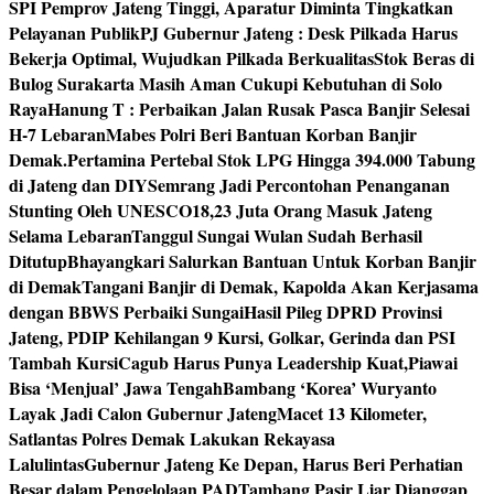
SPI Pemprov Jateng Tinggi, Aparatur Diminta Tingkatkan
Pelayanan Publik
PJ Gubernur Jateng : Desk Pilkada Harus
Bekerja Optimal, Wujudkan Pilkada Berkualitas
Stok Beras di
Bulog Surakarta Masih Aman Cukupi Kebutuhan di Solo
Raya
Hanung T : Perbaikan Jalan Rusak Pasca Banjir Selesai
H-7 Lebaran
Mabes Polri Beri Bantuan Korban Banjir
Demak.
Pertamina Pertebal Stok LPG Hingga 394.000 Tabung
di Jateng dan DIY
Semrang Jadi Percontohan Penanganan
Stunting Oleh UNESCO
18,23 Juta Orang Masuk Jateng
Selama Lebaran
Tanggul Sungai Wulan Sudah Berhasil
Ditutup
Bhayangkari Salurkan Bantuan Untuk Korban Banjir
di Demak
Tangani Banjir di Demak, Kapolda Akan Kerjasama
dengan BBWS Perbaiki Sungai
Hasil Pileg DPRD Provinsi
Jateng, PDIP Kehilangan 9 Kursi, Golkar, Gerinda dan PSI
Tambah Kursi
Cagub Harus Punya Leadership Kuat,Piawai
Bisa ‘Menjual’ Jawa Tengah
Bambang ‘Korea’ Wuryanto
Layak Jadi Calon Gubernur Jateng
Macet 13 Kilometer,
Satlantas Polres Demak Lakukan Rekayasa
Lalulintas
Gubernur Jateng Ke Depan, Harus Beri Perhatian
Besar dalam Pengelolaan PAD
Tambang Pasir Liar Dianggap