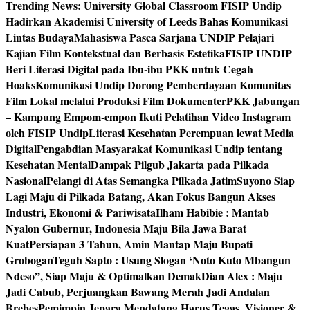
Trending News:
University Global Classroom FISIP Undip
Hadirkan Akademisi University of Leeds Bahas Komunikasi
Lintas Budaya
Mahasiswa Pasca Sarjana UNDIP Pelajari
Kajian Film Kontekstual dan Berbasis Estetika
FISIP UNDIP
Beri Literasi Digital pada Ibu-ibu PKK untuk Cegah
Hoaks
Komunikasi Undip Dorong Pemberdayaan Komunitas
Film Lokal melalui Produksi Film Dokumenter
PKK Jabungan
– Kampung Empom-empon Ikuti Pelatihan Video Instagram
oleh FISIP Undip
Literasi Kesehatan Perempuan lewat Media
Digital
Pengabdian Masyarakat Komunikasi Undip tentang
Kesehatan Mental
Dampak Pilgub Jakarta pada Pilkada
Nasional
Pelangi di Atas Semangka Pilkada Jatim
Suyono Siap
Lagi Maju di Pilkada Batang, Akan Fokus Bangun Akses
Industri, Ekonomi & Pariwisata
Ilham Habibie : Mantab
Nyalon Gubernur, Indonesia Maju Bila Jawa Barat
Kuat
Persiapan 3 Tahun, Amin Mantap Maju Bupati
Grobogan
Teguh Sapto : Usung Slogan ‘Noto Kuto Mbangun
Ndeso”, Siap Maju & Optimalkan Demak
Dian Alex : Maju
Jadi Cabub, Perjuangkan Bawang Merah Jadi Andalan
Brebes
Pemimpin Jepara Mendatang Harus Tegas, Visioner &