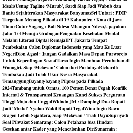
Idealis
Usung Tagline ‘Murub’, Sardi Siap Jadi Wabub dan
Bantu Sejahterakan Masyarakat Banyumas
Sri Untari : PDIP
Targetkan Menang Pilkada di 19 Kabupaten / Kota di Jawa
Timur
Catur Sugeng : Bali Ndeso Mbangun Ndeso,Upayakan
Jalur Tol Menuju Grobogan
Penguatan Kesehatan Mental
Melalui Literasi Digital Remaja
IPT Jakarta Tempat
Pembekalan Calon Diplomat Indonesia yang Mau Ke Luar
Negeri
Dion Agasi : Jangan Gadaikan Masa Depan Purworejo
Untuk Kepentingan Sesaat
Tarso Ingin Membuat Perubahan di
Wonogiri, Siap ‘Melawan’ Calon dari Partainya
Richardl:
Tembakau Jadi Tolok Ukur Kesra Masyarakat
Temanggung
Bayang-bayang Pilpres pada Pilkada
2024
Tambang untuk Ormas, 100 Persen Benar
Cegah Konflik
Internal & Transparansi Keuangan Kunci Sukses Perguruan
Tinggi Maju dan Unggul
Widodo JM : Dampingi Dua Bupati
Jadi ‘Modal’ Nyalon Wakil Bupati Tegal
Wina Ingin Bawa
Sragen Lebih Sejahtera, Siap ‘Melawan ‘ Trah Dayu
Supriyadi
Soal Pilwakot Semarang: Calon Petahana bisa Hindari
Gesekan antar Kader yang Mencalonkan Diri
Sunarmin :