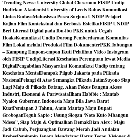
Trending News:
University Global Classroom FISIP Undip
Hadirkan Akademisi University of Leeds Bahas Komunikasi
Lintas Budaya
Mahasiswa Pasca Sarjana UNDIP Pelajari
Kajian Film Kontekstual dan Berbasis Estetika
FISIP UNDIP
Beri Literasi Digital pada Ibu-ibu PKK untuk Cegah
Hoaks
Komunikasi Undip Dorong Pemberdayaan Komunitas
Film Lokal melalui Produksi Film Dokumenter
PKK Jabungan
– Kampung Empom-empon Ikuti Pelatihan Video Instagram
oleh FISIP Undip
Literasi Kesehatan Perempuan lewat Media
Digital
Pengabdian Masyarakat Komunikasi Undip tentang
Kesehatan Mental
Dampak Pilgub Jakarta pada Pilkada
Nasional
Pelangi di Atas Semangka Pilkada Jatim
Suyono Siap
Lagi Maju di Pilkada Batang, Akan Fokus Bangun Akses
Industri, Ekonomi & Pariwisata
Ilham Habibie : Mantab
Nyalon Gubernur, Indonesia Maju Bila Jawa Barat
Kuat
Persiapan 3 Tahun, Amin Mantap Maju Bupati
Grobogan
Teguh Sapto : Usung Slogan ‘Noto Kuto Mbangun
Ndeso”, Siap Maju & Optimalkan Demak
Dian Alex : Maju
Jadi Cabub, Perjuangkan Bawang Merah Jadi Andalan
Brebes
Pemimpin Jepara Mendatang Harus Tegas, Visioner &