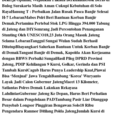
Bulog Surakarta Masih Aman Cukupi Kebutuhan di Solo
Raya
Hanung T : Perbaikan Jalan Rusak Pasca Banjir Selesai
H-7 Lebaran
Mabes Polri Beri Bantuan Korban Banjir
Demak.
Pertamina Pertebal Stok LPG Hingga 394.000 Tabung
di Jateng dan DIY
Semrang Jadi Percontohan Penanganan
Stunting Oleh UNESCO
18,23 Juta Orang Masuk Jateng
Selama Lebaran
Tanggul Sungai Wulan Sudah Berhasil
Ditutup
Bhayangkari Salurkan Bantuan Untuk Korban Banjir
di Demak
Tangani Banjir di Demak, Kapolda Akan Kerjasama
dengan BBWS Perbaiki Sungai
Hasil Pileg DPRD Provinsi
Jateng, PDIP Kehilangan 9 Kursi, Golkar, Gerinda dan PSI
Tambah Kursi
Cagub Harus Punya Leadership Kuat,Piawai
Bisa ‘Menjual’ Jawa Tengah
Bambang ‘Korea’ Wuryanto
Layak Jadi Calon Gubernur Jateng
Macet 13 Kilometer,
Satlantas Polres Demak Lakukan Rekayasa
Lalulintas
Gubernur Jateng Ke Depan, Harus Beri Perhatian
Besar dalam Pengelolaan PAD
Tambang Pasir Liar Dianggap
Penyebab Longsor Pinggiran Bengawan Solo
18 Ribu
Pengendara Ranmor Ditilang Polda Jateng
Jumlah Kursi di