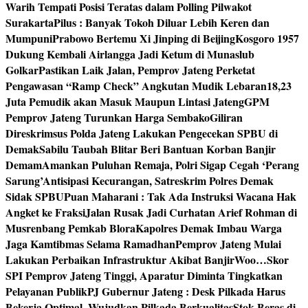
Warih Tempati Posisi Teratas dalam Polling Pilwakot
Surakarta
Pilus : Banyak Tokoh Diluar Lebih Keren dan
Mumpuni
Prabowo Bertemu Xi Jinping di Beijing
Kosgoro 1957
Dukung Kembali Airlangga Jadi Ketum di Munaslub
Golkar
Pastikan Laik Jalan, Pemprov Jateng Perketat
Pengawasan “Ramp Check” Angkutan Mudik Lebaran
18,23
Juta Pemudik akan Masuk Maupun Lintasi Jateng
GPM
Pemprov Jateng Turunkan Harga Sembako
Giliran
Direskrimsus Polda Jateng Lakukan Pengecekan SPBU di
Demak
Sabilu Taubah Blitar Beri Bantuan Korban Banjir
Demam
Amankan Puluhan Remaja, Polri Sigap Cegah ‘Perang
Sarung’
Antisipasi Kecurangan, Satreskrim Polres Demak
Sidak SPBU
Puan Maharani : Tak Ada Instruksi Wacana Hak
Angket ke Fraksi
Jalan Rusak Jadi Curhatan Arief Rohman di
Musrenbang Pemkab Blora
Kapolres Demak Imbau Warga
Jaga Kamtibmas Selama Ramadhan
Pemprov Jateng Mulai
Lakukan Perbaikan Infrastruktur Akibat Banjir
Woo…Skor
SPI Pemprov Jateng Tinggi, Aparatur Diminta Tingkatkan
Pelayanan Publik
PJ Gubernur Jateng : Desk Pilkada Harus
Bekerja Optimal, Wujudkan Pilkada Berkualitas
Stok Beras di