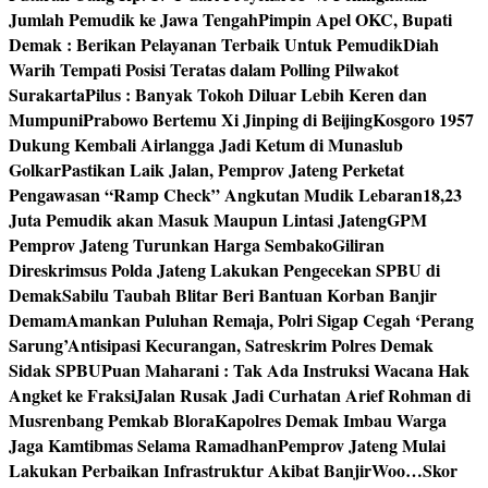
Jumlah Pemudik ke Jawa Tengah
Pimpin Apel OKC, Bupati
Demak : Berikan Pelayanan Terbaik Untuk Pemudik
Diah
Warih Tempati Posisi Teratas dalam Polling Pilwakot
Surakarta
Pilus : Banyak Tokoh Diluar Lebih Keren dan
Mumpuni
Prabowo Bertemu Xi Jinping di Beijing
Kosgoro 1957
Dukung Kembali Airlangga Jadi Ketum di Munaslub
Golkar
Pastikan Laik Jalan, Pemprov Jateng Perketat
Pengawasan “Ramp Check” Angkutan Mudik Lebaran
18,23
Juta Pemudik akan Masuk Maupun Lintasi Jateng
GPM
Pemprov Jateng Turunkan Harga Sembako
Giliran
Direskrimsus Polda Jateng Lakukan Pengecekan SPBU di
Demak
Sabilu Taubah Blitar Beri Bantuan Korban Banjir
Demam
Amankan Puluhan Remaja, Polri Sigap Cegah ‘Perang
Sarung’
Antisipasi Kecurangan, Satreskrim Polres Demak
Sidak SPBU
Puan Maharani : Tak Ada Instruksi Wacana Hak
Angket ke Fraksi
Jalan Rusak Jadi Curhatan Arief Rohman di
Musrenbang Pemkab Blora
Kapolres Demak Imbau Warga
Jaga Kamtibmas Selama Ramadhan
Pemprov Jateng Mulai
Lakukan Perbaikan Infrastruktur Akibat Banjir
Woo…Skor