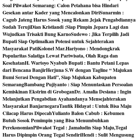
Soal Pilwakot Semarang: Calon Petahana bisa Hindari
Gesekan antar Kader yang Mencalonkan Diri
Sunarmin :
Cagub Jateng Harus Sosok yang Rekam Jejak Pengabdiannya
Sudah Teruji
Dian Kristiandi :Siap Pimpin Jepara Lagi dan
Wujudkan Trisakti Bung Karno
Sudewo : Jika Terpilih Jadi
Bupati Siap Optimalkan Potensi untuk Sejahterakan
Masyarakat Pati
Kolonel Mar.Hariyono : Mendongkrak
Popularitas Salatiga Lewat Pariwisata, Olah Raga dan
Kesehatan
H. Wartoyo Nyabub Bupati : Bantu Petani Lepas
dari Bencana Banjir
Herjuna S.W dengan Tagline “ Majukan
Bumi Serasi Dengan Hati”, Siap Majukan Kabupaten
Semarang
Bambang Pujiyanto : Siap Menuntaskan Persoalan
Kemiskinan Ekstrim di Grobogan
Dr. Amalia Desiana : Ingin
Melanjutkan Pengabdian Ayahandanya Mensejahterakan
Masyarakat Banjarnegara
Taufik Hidayat : Untuk Bisa Maju
Cilacap Harus Dipecah
Yulianto Balon Cabub : Kebumen
Butuh Sosok Pemimpin yang Bisa Menumbuhkan
Perekonomian
Pilwakot Tegal : Jamaludin Siap Maju,Tegal
Harus Dipimpin Orang Tegal Sendiri
Hendi : Sulit Mengusung