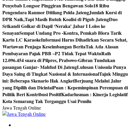
Penyebab Longsor Pinggiran Bengawan Solo
18 Ribu
Pengendara Ranmor Ditilang Polda Jateng
Jumlah Kursi di
DPR Naik,Tapi Masih Butuh Koalisi di Pigub Jateng
Duo
Srikandi Golkar di Dapil ‘Neraka’ Jabar I Lolos ke
Senayan
Sempat Undang Pro -Kontra, Pemkab Blora Tarik
Kartu LC Karaoke
Informasi Harus Dihadirkan Secara Sehat,
Wartawan Penjaga Keseimbangan Berita
Tak Ada Alasan
Pembayaran Pajak PBB –P2 Tidak Tepat Waktu
Raih
12.096.454 suara di Pilpres, Prabowo-Gibran Tundukan
pasangan Ganjar- Mahfud Di Jateng
Lulusan Unissula Punya
Daya Saing di Tingkat Nasional & Internasional
Tajuk Minggu
ini: Beberapa Skenario Hak Angket
Berjuang Melalui Jalur
yang Dipilih dan Dicintai
Puan : Kepemimpinan Perempuan di
Politik Beri Kontribusi Positif
Kadarlusman : Kinerja Legislatif
Kota Semarang Tak Terganggu Usai Pemilu
Jawa Tengah Online
Berita Jawa Tengah Terbaru dan Terkini