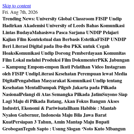
Skip to content
Fri. Aug 7th, 2026
Trending News:
University Global Classroom FISIP Undip
Hadirkan Akademisi University of Leeds Bahas Komunikasi
Lintas Budaya
Mahasiswa Pasca Sarjana UNDIP Pelajari
Kajian Film Kontekstual dan Berbasis Estetika
FISIP UNDIP
Beri Literasi Digital pada Ibu-ibu PKK untuk Cegah
Hoaks
Komunikasi Undip Dorong Pemberdayaan Komunitas
Film Lokal melalui Produksi Film Dokumenter
PKK Jabungan
– Kampung Empom-empon Ikuti Pelatihan Video Instagram
oleh FISIP Undip
Literasi Kesehatan Perempuan lewat Media
Digital
Pengabdian Masyarakat Komunikasi Undip tentang
Kesehatan Mental
Dampak Pilgub Jakarta pada Pilkada
Nasional
Pelangi di Atas Semangka Pilkada Jatim
Suyono Siap
Lagi Maju di Pilkada Batang, Akan Fokus Bangun Akses
Industri, Ekonomi & Pariwisata
Ilham Habibie : Mantab
Nyalon Gubernur, Indonesia Maju Bila Jawa Barat
Kuat
Persiapan 3 Tahun, Amin Mantap Maju Bupati
Grobogan
Teguh Sapto : Usung Slogan ‘Noto Kuto Mbangun