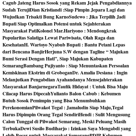
Cagub Jateng Harus Sosok yang Rekam Jejak Pengabdiannya
Sudah Teruji
Dian Kristiandi :Siap Pimpin Jepara Lagi dan
Wujudkan Trisakti Bung Karno
Sudewo : Jika Terpilih Jadi
Bupati Siap Optimalkan Potensi untuk Sejahterakan
Masyarakat Pati
Kolonel Mar.Hariyono : Mendongkrak
Popularitas Salatiga Lewat Pariwisata, Olah Raga dan
Kesehatan
H. Wartoyo Nyabub Bupati : Bantu Petani Lepas
dari Bencana Banjir
Herjuna S.W dengan Tagline “ Majukan
Bumi Serasi Dengan Hati”, Siap Majukan Kabupaten
Semarang
Bambang Pujiyanto : Siap Menuntaskan Persoalan
Kemiskinan Ekstrim di Grobogan
Dr. Amalia Desiana : Ingin
Melanjutkan Pengabdian Ayahandanya Mensejahterakan
Masyarakat Banjarnegara
Taufik Hidayat : Untuk Bisa Maju
Cilacap Harus Dipecah
Yulianto Balon Cabub : Kebumen
Butuh Sosok Pemimpin yang Bisa Menumbuhkan
Perekonomian
Pilwakot Tegal : Jamaludin Siap Maju,Tegal
Harus Dipimpin Orang Tegal Sendiri
Hendi : Sulit Mengusung
Calon Tunggal di Pilwakot Semarang, Meski Peluang Masih
Terbuka
Dewi Susilo Budiharjo : Izinkan Saya Mengabdi yang
Lebih Besar untuk Masyarakat Semarang
PDIP Kebumen