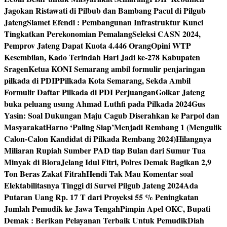
Jagokan Ristawati di Pilbub dan Bambang Pacul di Pilgub
Jateng
Slamet Efendi : Pembangunan Infrastruktur Kunci
Tingkatkan Perekonomian Pemalang
Seleksi CASN 2024,
Pemprov Jateng Dapat Kuota 4.446 Orang
Opini WTP
Kesembilan, Kado Terindah Hari Jadi ke-278 Kabupaten
Sragen
Ketua KONI Semarang ambil formulir penjaringan
pilkada di PDIP
Pilkada Kota Semarang, Sekda Ambil
Formulir Daftar Pilkada di PDI Perjuangan
Golkar Jateng
buka peluang usung Ahmad Luthfi pada Pilkada 2024
Gus
Yasin: Soal Dukungan Maju Cagub Diserahkan ke Parpol dan
Masyarakat
Harno ‘Paling Siap’Menjadi Rembang 1 (Mengulik
Calon-Calon Kandidat di Pilkada Rembang 2024)
Hilangnya
Miliaran Rupiah Sumber PAD tiap Bulan dari Sumur Tua
Minyak di Blora
Jelang Idul Fitri, Polres Demak Bagikan 2,9
Ton Beras Zakat Fitrah
Hendi Tak Mau Komentar soal
Elektabilitasnya Tinggi di Survei Pilgub Jateng 2024
Ada
Putaran Uang Rp. 17 T dari Proyeksi 55 % Peningkatan
Jumlah Pemudik ke Jawa Tengah
Pimpin Apel OKC, Bupati
Demak : Berikan Pelayanan Terbaik Untuk Pemudik
Diah