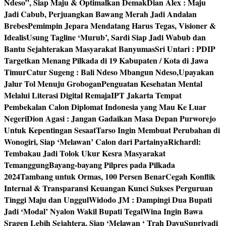
Ndeso”, Siap Maju & Optimalkan Demak
Dian Alex : Maju
Jadi Cabub, Perjuangkan Bawang Merah Jadi Andalan
Brebes
Pemimpin Jepara Mendatang Harus Tegas, Visioner &
Idealis
Usung Tagline ‘Murub’, Sardi Siap Jadi Wabub dan
Bantu Sejahterakan Masyarakat Banyumas
Sri Untari : PDIP
Targetkan Menang Pilkada di 19 Kabupaten / Kota di Jawa
Timur
Catur Sugeng : Bali Ndeso Mbangun Ndeso,Upayakan
Jalur Tol Menuju Grobogan
Penguatan Kesehatan Mental
Melalui Literasi Digital Remaja
IPT Jakarta Tempat
Pembekalan Calon Diplomat Indonesia yang Mau Ke Luar
Negeri
Dion Agasi : Jangan Gadaikan Masa Depan Purworejo
Untuk Kepentingan Sesaat
Tarso Ingin Membuat Perubahan di
Wonogiri, Siap ‘Melawan’ Calon dari Partainya
Richardl:
Tembakau Jadi Tolok Ukur Kesra Masyarakat
Temanggung
Bayang-bayang Pilpres pada Pilkada
2024
Tambang untuk Ormas, 100 Persen Benar
Cegah Konflik
Internal & Transparansi Keuangan Kunci Sukses Perguruan
Tinggi Maju dan Unggul
Widodo JM : Dampingi Dua Bupati
Jadi ‘Modal’ Nyalon Wakil Bupati Tegal
Wina Ingin Bawa
Sragen Lebih Sejahtera, Siap ‘Melawan ‘ Trah Dayu
Supriyadi