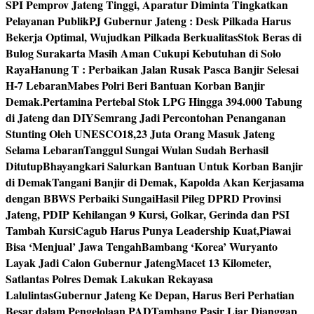
SPI Pemprov Jateng Tinggi, Aparatur Diminta Tingkatkan
Pelayanan Publik
PJ Gubernur Jateng : Desk Pilkada Harus
Bekerja Optimal, Wujudkan Pilkada Berkualitas
Stok Beras di
Bulog Surakarta Masih Aman Cukupi Kebutuhan di Solo
Raya
Hanung T : Perbaikan Jalan Rusak Pasca Banjir Selesai
H-7 Lebaran
Mabes Polri Beri Bantuan Korban Banjir
Demak.
Pertamina Pertebal Stok LPG Hingga 394.000 Tabung
di Jateng dan DIY
Semrang Jadi Percontohan Penanganan
Stunting Oleh UNESCO
18,23 Juta Orang Masuk Jateng
Selama Lebaran
Tanggul Sungai Wulan Sudah Berhasil
Ditutup
Bhayangkari Salurkan Bantuan Untuk Korban Banjir
di Demak
Tangani Banjir di Demak, Kapolda Akan Kerjasama
dengan BBWS Perbaiki Sungai
Hasil Pileg DPRD Provinsi
Jateng, PDIP Kehilangan 9 Kursi, Golkar, Gerinda dan PSI
Tambah Kursi
Cagub Harus Punya Leadership Kuat,Piawai
Bisa ‘Menjual’ Jawa Tengah
Bambang ‘Korea’ Wuryanto
Layak Jadi Calon Gubernur Jateng
Macet 13 Kilometer,
Satlantas Polres Demak Lakukan Rekayasa
Lalulintas
Gubernur Jateng Ke Depan, Harus Beri Perhatian
Besar dalam Pengelolaan PAD
Tambang Pasir Liar Dianggap