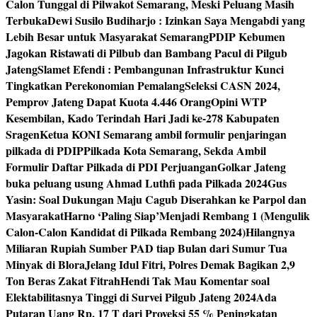
Calon Tunggal di Pilwakot Semarang, Meski Peluang Masih
Terbuka
Dewi Susilo Budiharjo : Izinkan Saya Mengabdi yang
Lebih Besar untuk Masyarakat Semarang
PDIP Kebumen
Jagokan Ristawati di Pilbub dan Bambang Pacul di Pilgub
Jateng
Slamet Efendi : Pembangunan Infrastruktur Kunci
Tingkatkan Perekonomian Pemalang
Seleksi CASN 2024,
Pemprov Jateng Dapat Kuota 4.446 Orang
Opini WTP
Kesembilan, Kado Terindah Hari Jadi ke-278 Kabupaten
Sragen
Ketua KONI Semarang ambil formulir penjaringan
pilkada di PDIP
Pilkada Kota Semarang, Sekda Ambil
Formulir Daftar Pilkada di PDI Perjuangan
Golkar Jateng
buka peluang usung Ahmad Luthfi pada Pilkada 2024
Gus
Yasin: Soal Dukungan Maju Cagub Diserahkan ke Parpol dan
Masyarakat
Harno ‘Paling Siap’Menjadi Rembang 1 (Mengulik
Calon-Calon Kandidat di Pilkada Rembang 2024)
Hilangnya
Miliaran Rupiah Sumber PAD tiap Bulan dari Sumur Tua
Minyak di Blora
Jelang Idul Fitri, Polres Demak Bagikan 2,9
Ton Beras Zakat Fitrah
Hendi Tak Mau Komentar soal
Elektabilitasnya Tinggi di Survei Pilgub Jateng 2024
Ada
Putaran Uang Rp. 17 T dari Proyeksi 55 % Peningkatan