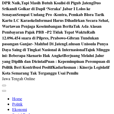
DPR Naik,Tapi Masih Butuh Koalisi di Pigub Jateng
Duo
Srikandi Golkar di Dapil ‘Neraka’ Jabar I Lolos ke
Senayan
Sempat Undang Pro -Kontra, Pemkab Blora Tarik
Kartu LC Karaoke
Informasi Harus Dihadirkan Secara Sehat,
Wartawan Penjaga Keseimbangan Berita
Tak Ada Alasan
Pembayaran Pajak PBB –P2 Tidak Tepat Waktu
Raih
12.096.454 suara di Pilpres, Prabowo-Gibran Tundukan
pasangan Ganjar- Mahfud Di Jateng
Lulusan Unissula Punya
Daya Saing di Tingkat Nasional & Internasional
Tajuk Minggu
ini: Beberapa Skenario Hak Angket
Berjuang Melalui Jalur
yang Dipilih dan Dicintai
Puan : Kepemimpinan Perempuan di
Politik Beri Kontribusi Positif
Kadarlusman : Kinerja Legislatif
Kota Semarang Tak Terganggu Usai Pemilu
Jawa Tengah Online
Home
Politik
Ekonomi