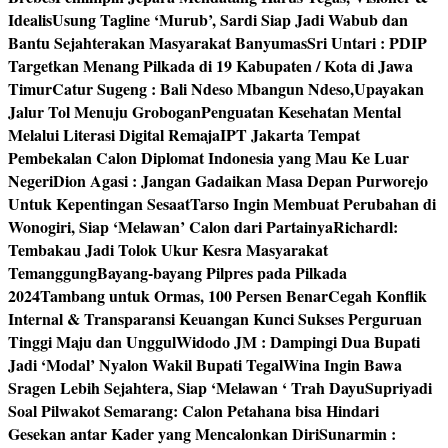
Idealis
Usung Tagline ‘Murub’, Sardi Siap Jadi Wabub dan
Bantu Sejahterakan Masyarakat Banyumas
Sri Untari : PDIP
Targetkan Menang Pilkada di 19 Kabupaten / Kota di Jawa
Timur
Catur Sugeng : Bali Ndeso Mbangun Ndeso,Upayakan
Jalur Tol Menuju Grobogan
Penguatan Kesehatan Mental
Melalui Literasi Digital Remaja
IPT Jakarta Tempat
Pembekalan Calon Diplomat Indonesia yang Mau Ke Luar
Negeri
Dion Agasi : Jangan Gadaikan Masa Depan Purworejo
Untuk Kepentingan Sesaat
Tarso Ingin Membuat Perubahan di
Wonogiri, Siap ‘Melawan’ Calon dari Partainya
Richardl:
Tembakau Jadi Tolok Ukur Kesra Masyarakat
Temanggung
Bayang-bayang Pilpres pada Pilkada
2024
Tambang untuk Ormas, 100 Persen Benar
Cegah Konflik
Internal & Transparansi Keuangan Kunci Sukses Perguruan
Tinggi Maju dan Unggul
Widodo JM : Dampingi Dua Bupati
Jadi ‘Modal’ Nyalon Wakil Bupati Tegal
Wina Ingin Bawa
Sragen Lebih Sejahtera, Siap ‘Melawan ‘ Trah Dayu
Supriyadi
Soal Pilwakot Semarang: Calon Petahana bisa Hindari
Gesekan antar Kader yang Mencalonkan Diri
Sunarmin :