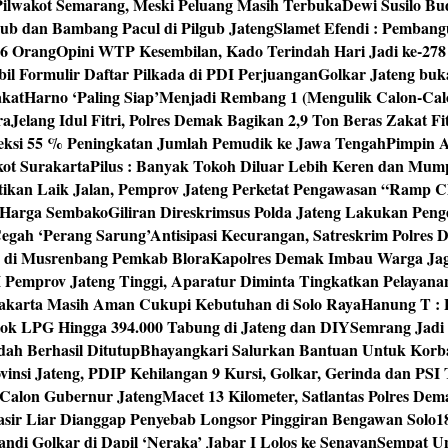
 Pilwakot Semarang, Meski Peluang Masih Terbuka
Dewi Susilo Bu
ub dan Bambang Pacul di Pilgub Jateng
Slamet Efendi : Pembang
46 Orang
Opini WTP Kesembilan, Kado Terindah Hari Jadi ke-27
il Formulir Daftar Pilkada di PDI Perjuangan
Golkar Jateng buk
akat
Harno ‘Paling Siap’Menjadi Rembang 1 (Mengulik Calon-Cal
ra
Jelang Idul Fitri, Polres Demak Bagikan 2,9 Ton Beras Zakat Fi
yeksi 55 % Peningkatan Jumlah Pemudik ke Jawa Tengah
Pimpin A
kot Surakarta
Pilus : Banyak Tokoh Diluar Lebih Keren dan Mum
tikan Laik Jalan, Pemprov Jateng Perketat Pengawasan “Ramp
 Harga Sembako
Giliran Direskrimsus Polda Jateng Lakukan Pe
egah ‘Perang Sarung’
Antisipasi Kecurangan, Satreskrim Polre
n di Musrenbang Pemkab Blora
Kapolres Demak Imbau Warga Ja
emprov Jateng Tinggi, Aparatur Diminta Tingkatkan Pelayana
rakarta Masih Aman Cukupi Kebutuhan di Solo Raya
Hanung T : 
tok LPG Hingga 394.000 Tabung di Jateng dan DIY
Semrang Jadi
ah Berhasil Ditutup
Bhayangkari Salurkan Bantuan Untuk Korb
vinsi Jateng, PDIP Kehilangan 9 Kursi, Golkar, Gerinda dan PS
Calon Gubernur Jateng
Macet 13 Kilometer, Satlantas Polres De
sir Liar Dianggap Penyebab Longsor Pinggiran Bengawan Solo
1
andi Golkar di Dapil ‘Neraka’ Jabar I Lolos ke Senayan
Sempat Un