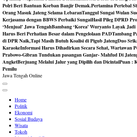
Polri Beri Bantuan Korban Banjir Demak.
Pertamina Pertebal S
Orang Masuk Jateng Selama Lebaran
Tanggul Sungai Wulan Sud
Kerjasama dengan BBWS Perbaiki Sungai
Hasil Pileg DPRD Pro
‘Menjual’ Jawa Tengah
Bambang ‘Korea’ Wuryanto Layak Jadi 
Harus Beri Perhatian Besar dalam Pengelolaan PAD
Tambang Pa
di DPR Naik,Tapi Masih Butuh Koalisi di Pigub Jateng
Duo Srik
Karaoke
Informasi Harus Dihadirkan Secara Sehat, Wartawan P
Prabowo-Gibran Tundukan pasangan Ganjar- Mahfud Di Jaten
Angket
Berjuang Melalui Jalur yang Dipilih dan Dicintai
Puan : K
Pemilu
Jawa Tengah Online
Home
Politik
Ekonomi
Sosial Budaya
Wisata
Tokoh