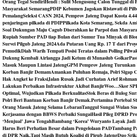
Orang Tegal Sendiri
Hendi : Sulit Mengusung Calon Tunggal di
Masyarakat Semarang
PDIP Kebumen Jagokan Ristawati di Pilb
Pemalang
Seleksi CASN 2024, Pemprov Jateng Dapat Kuota 4.4
penjaringan pilkada di PDIP
Pilkada Kota Semarang, Sekda Amb
Soal Dukungan Maju Cagub Diserahkan ke Parpol dan Masyar
Rupiah Sumber PAD tiap Bulan dari Sumur Tua Minyak di Blo
Survei Pilgub Jateng 2024
Ada Putaran Uang Rp. 17 T dari Pro
Pemudik
Diah Warih Tempati Posisi Teratas dalam Polling Pilwa
Dukung Kembali Airlangga Jadi Ketum di Munaslub Golkar
Pas
Masuk Maupun Lintasi Jateng
GPM Pemprov Jateng Turunkan
Korban Banjir Demam
Amankan Puluhan Remaja, Polri Sigap C
Hak Angket ke Fraksi
Jalan Rusak Jadi Curhatan Arief Rohma
Lakukan Perbaikan Infrastruktur Akibat Banjir
Woo…Skor SPI P
Optimal, Wujudkan Pilkada Berkualitas
Stok Beras di Bulog Su
Polri Beri Bantuan Korban Banjir Demak.
Pertamina Pertebal S
Orang Masuk Jateng Selama Lebaran
Tanggul Sungai Wulan Sud
Kerjasama dengan BBWS Perbaiki Sungai
Hasil Pileg DPRD Pro
‘Menjual’ Jawa Tengah
Bambang ‘Korea’ Wuryanto Layak Jadi 
Harus Beri Perhatian Besar dalam Pengelolaan PAD
Tambang Pa
di DPR Naik,Tapi Masih Butuh Koalisi di Pigub Jateng
Duo Srik