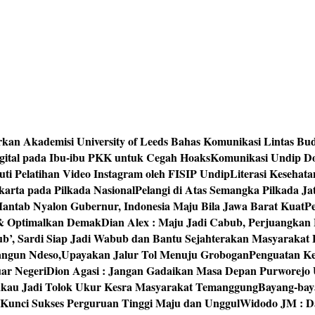
rkan Akademisi University of Leeds Bahas Komunikasi Lintas Bu
igital pada Ibu-ibu PKK untuk Cegah Hoaks
Komunikasi Undip Do
 Pelatihan Video Instagram oleh FISIP Undip
Literasi Kesehat
arta pada Pilkada Nasional
Pelangi di Atas Semangka Pilkada Ja
Mantab Nyalon Gubernur, Indonesia Maju Bila Jawa Barat Kuat
P
 & Optimalkan Demak
Dian Alex : Maju Jadi Cabub, Perjuangkan
ub’, Sardi Siap Jadi Wabub dan Bantu Sejahterakan Masyarakat
bangun Ndeso,Upayakan Jalur Tol Menuju Grobogan
Penguatan Kes
ar Negeri
Dion Agasi : Jangan Gadaikan Masa Depan Purworejo 
akau Jadi Tolok Ukur Kesra Masyarakat Temanggung
Bayang-baya
 Kunci Sukses Perguruan Tinggi Maju dan Unggul
Widodo JM : Da