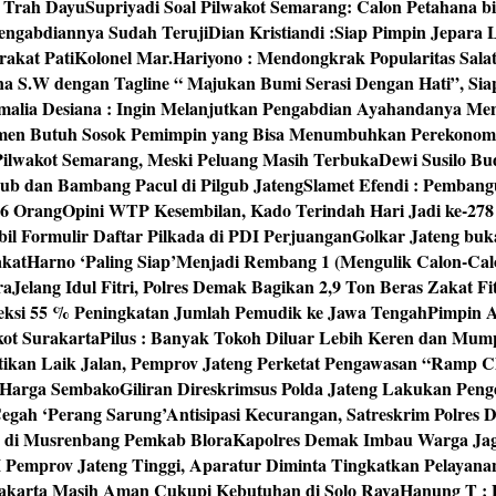
‘ Trah Dayu
Supriyadi Soal Pilwakot Semarang: Calon Petahana b
engabdiannya Sudah Teruji
Dian Kristiandi :Siap Pimpin Jepara
rakat Pati
Kolonel Mar.Hariyono : Mendongkrak Popularitas Sala
na S.W dengan Tagline “ Majukan Bumi Serasi Dengan Hati”, S
malia Desiana : Ingin Melanjutkan Pengabdian Ayahandanya Me
umen Butuh Sosok Pemimpin yang Bisa Menumbuhkan Perekonom
 Pilwakot Semarang, Meski Peluang Masih Terbuka
Dewi Susilo Bu
ub dan Bambang Pacul di Pilgub Jateng
Slamet Efendi : Pembang
46 Orang
Opini WTP Kesembilan, Kado Terindah Hari Jadi ke-27
il Formulir Daftar Pilkada di PDI Perjuangan
Golkar Jateng buk
akat
Harno ‘Paling Siap’Menjadi Rembang 1 (Mengulik Calon-Cal
ra
Jelang Idul Fitri, Polres Demak Bagikan 2,9 Ton Beras Zakat Fi
yeksi 55 % Peningkatan Jumlah Pemudik ke Jawa Tengah
Pimpin A
kot Surakarta
Pilus : Banyak Tokoh Diluar Lebih Keren dan Mum
tikan Laik Jalan, Pemprov Jateng Perketat Pengawasan “Ramp
 Harga Sembako
Giliran Direskrimsus Polda Jateng Lakukan Pe
egah ‘Perang Sarung’
Antisipasi Kecurangan, Satreskrim Polre
n di Musrenbang Pemkab Blora
Kapolres Demak Imbau Warga Ja
emprov Jateng Tinggi, Aparatur Diminta Tingkatkan Pelayana
rakarta Masih Aman Cukupi Kebutuhan di Solo Raya
Hanung T : 