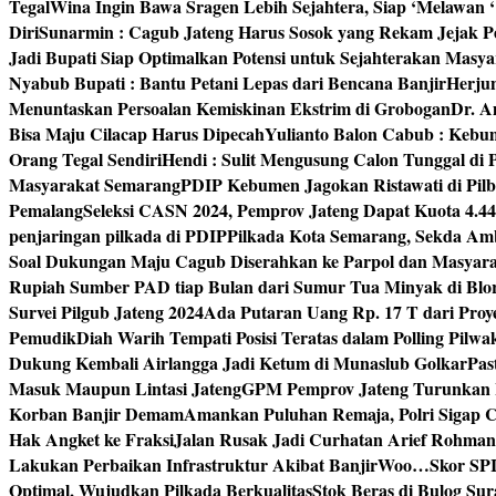
Tegal
Wina Ingin Bawa Sragen Lebih Sejahtera, Siap ‘Melawan 
Diri
Sunarmin : Cagub Jateng Harus Sosok yang Rekam Jejak P
Jadi Bupati Siap Optimalkan Potensi untuk Sejahterakan Masya
Nyabub Bupati : Bantu Petani Lepas dari Bencana Banjir
Herju
Menuntaskan Persoalan Kemiskinan Ekstrim di Grobogan
Dr. A
Bisa Maju Cilacap Harus Dipecah
Yulianto Balon Cabub : Keb
Orang Tegal Sendiri
Hendi : Sulit Mengusung Calon Tunggal di
Masyarakat Semarang
PDIP Kebumen Jagokan Ristawati di Pilb
Pemalang
Seleksi CASN 2024, Pemprov Jateng Dapat Kuota 4.4
penjaringan pilkada di PDIP
Pilkada Kota Semarang, Sekda Amb
Soal Dukungan Maju Cagub Diserahkan ke Parpol dan Masyar
Rupiah Sumber PAD tiap Bulan dari Sumur Tua Minyak di Blo
Survei Pilgub Jateng 2024
Ada Putaran Uang Rp. 17 T dari Pro
Pemudik
Diah Warih Tempati Posisi Teratas dalam Polling Pilwa
Dukung Kembali Airlangga Jadi Ketum di Munaslub Golkar
Pas
Masuk Maupun Lintasi Jateng
GPM Pemprov Jateng Turunkan
Korban Banjir Demam
Amankan Puluhan Remaja, Polri Sigap C
Hak Angket ke Fraksi
Jalan Rusak Jadi Curhatan Arief Rohma
Lakukan Perbaikan Infrastruktur Akibat Banjir
Woo…Skor SPI P
Optimal, Wujudkan Pilkada Berkualitas
Stok Beras di Bulog Su