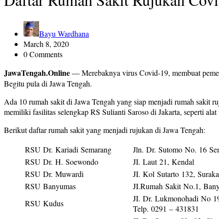
Bayu Wardhana
March 8, 2020
0 Comments
JawaTengah.Online
— Merebaknya virus Covid-19, membuat pemerint
Begitu pula di Jawa Tengah.
Ada 10 rumah sakit di Jawa Tengah yang siap menjadi rumah sakit ruju
memiliki fasilitas selengkap RS Sulianti Saroso di Jakarta, seperti alat 
Berikut daftar rumah sakit yang menjadi rujukan di Jawa Tengah:
RSU Dr. Kariadi Semarang
Jln. Dr. Sutomo No. 16 S
RSU Dr. H. Soewondo
JI. Laut 21, Kendal
RSU Dr. Muwardi
JI. Kol Sutarto 132, Suraka
RSU Banyumas
JI.Rumah Sakit No.1, Ban
JI. Dr. Lukmonohadi No 
RSU Kudus
Telp. 0291 – 431831