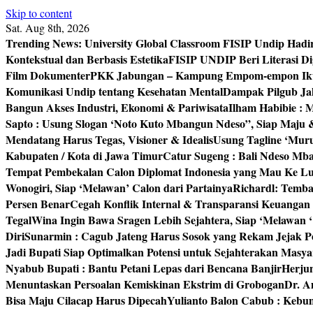
Skip to content
Sat. Aug 8th, 2026
Trending News:
University Global Classroom FISIP Undip Hadi
Kontekstual dan Berbasis Estetika
FISIP UNDIP Beri Literasi D
Film Dokumenter
PKK Jabungan – Kampung Empom-empon Ikuti
Komunikasi Undip tentang Kesehatan Mental
Dampak Pilgub Jak
Bangun Akses Industri, Ekonomi & Pariwisata
Ilham Habibie : 
Sapto : Usung Slogan ‘Noto Kuto Mbangun Ndeso”, Siap Maju
Mendatang Harus Tegas, Visioner & Idealis
Usung Tagline ‘Mur
Kabupaten / Kota di Jawa Timur
Catur Sugeng : Bali Ndeso M
Tempat Pembekalan Calon Diplomat Indonesia yang Mau Ke Lu
Wonogiri, Siap ‘Melawan’ Calon dari Partainya
Richardl: Temb
Persen Benar
Cegah Konflik Internal & Transparansi Keuangan
Tegal
Wina Ingin Bawa Sragen Lebih Sejahtera, Siap ‘Melawan 
Diri
Sunarmin : Cagub Jateng Harus Sosok yang Rekam Jejak P
Jadi Bupati Siap Optimalkan Potensi untuk Sejahterakan Masya
Nyabub Bupati : Bantu Petani Lepas dari Bencana Banjir
Herju
Menuntaskan Persoalan Kemiskinan Ekstrim di Grobogan
Dr. A
Bisa Maju Cilacap Harus Dipecah
Yulianto Balon Cabub : Keb