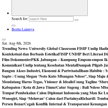
Search for:
Berita Lainnya
Sat. Aug 8th, 2026
Trending News:
University Global Classroom FISIP Undip Hadi
Kontekstual dan Berbasis Estetika
FISIP UNDIP Beri Literasi D
Film Dokumenter
PKK Jabungan – Kampung Empom-empon Ikuti
Komunikasi Undip tentang Kesehatan Mental
Dampak Pilgub Jak
Bangun Akses Industri, Ekonomi & Pariwisata
Ilham Habibie : 
Sapto : Usung Slogan ‘Noto Kuto Mbangun Ndeso”, Siap Maju
Mendatang Harus Tegas, Visioner & Idealis
Usung Tagline ‘Mur
Kabupaten / Kota di Jawa Timur
Catur Sugeng : Bali Ndeso M
Tempat Pembekalan Calon Diplomat Indonesia yang Mau Ke Lu
Wonogiri, Siap ‘Melawan’ Calon dari Partainya
Richardl: Temb
Persen Benar
Cegah Konflik Internal & Transparansi Keuangan