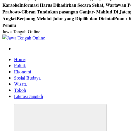
Karaoke
Informasi Harus Dihadirkan Secara Sehat, Wartawan P
Prabowo-Gibran Tundukan pasangan Ganjar- Mahfud Di Jaten
Angket
Berjuang Melalui Jalur yang Dipilih dan Dicintai
Puan : K
Pemilu
Jawa Tengah Online
Berita Jawa Tengah Terbaru dan Terkini
Home
Politik
Ekonomi
Sosial Budaya
Wisata
Tokoh
Literasi Japelidi