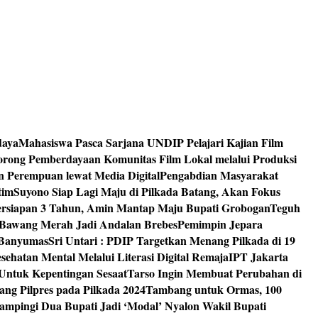
daya
Mahasiswa Pasca Sarjana UNDIP Pelajari Kajian Film
rong Pemberdayaan Komunitas Film Lokal melalui Produksi
an Perempuan lewat Media Digital
Pengabdian Masyarakat
tim
Suyono Siap Lagi Maju di Pilkada Batang, Akan Fokus
ersiapan 3 Tahun, Amin Mantap Maju Bupati Grobogan
Teguh
 Bawang Merah Jadi Andalan Brebes
Pemimpin Jepara
 Banyumas
Sri Untari : PDIP Targetkan Menang Pilkada di 19
ehatan Mental Melalui Literasi Digital Remaja
IPT Jakarta
Untuk Kepentingan Sesaat
Tarso Ingin Membuat Perubahan di
ng Pilpres pada Pilkada 2024
Tambang untuk Ormas, 100
mpingi Dua Bupati Jadi ‘Modal’ Nyalon Wakil Bupati