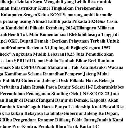
diharjo : Izinkan Saya Mengabdi yang Lebih Besar untuk
unan Infrastruktur Kunci Tingkatkan Perekonomian
8 Kabupaten Sragen
Ketua KONI Semarang ambil formulir
a peluang usung Ahmad Luthfi pada Pilkada 2024
Gus Yasin:
on Kandidat di Pilkada Rembang 2024)
Hilangnya Miliaran
trah
Hendi Tak Mau Komentar soal Elektabilitasnya Tinggi di
pel OKC, Bupati Demak : Berikan Pelayanan Terbaik Untuk
puni
Prabowo Bertemu Xi Jinping di Beijing
Kosgoro 1957
 Check” Angkutan Mudik Lebaran
18,23 Juta Pemudik akan
ngecekan SPBU di Demak
Sabilu Taubah Blitar Beri Bantuan
s Demak Sidak SPBU
Puan Maharani : Tak Ada Instruksi Wacana
ga Kamtibmas Selama Ramadhan
Pemprov Jateng Mulai
n Publik
PJ Gubernur Jateng : Desk Pilkada Harus Bekerja
Perbaikan Jalan Rusak Pasca Banjir Selesai H-7 Lebaran
Mabes
 Percontohan Penanganan Stunting Oleh UNESCO
18,23 Juta
an Banjir di Demak
Tangani Banjir di Demak, Kapolda Akan
I Tambah Kursi
Cagub Harus Punya Leadership Kuat,Piawai Bisa
mak Lakukan Rekayasa Lalulintas
Gubernur Jateng Ke Depan,
8 Ribu Pengendara Ranmor Ditilang Polda Jateng
Jumlah Kursi
dang Pro -Kontra, Pemkab Blora Tarik Kartu LC