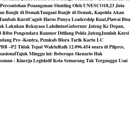
 Percontohan Penanganan Stunting Oleh UNESCO
18,23 Juta
an Banjir di Demak
Tangani Banjir di Demak, Kapolda Akan
I Tambah Kursi
Cagub Harus Punya Leadership Kuat,Piawai Bisa
mak Lakukan Rekayasa Lalulintas
Gubernur Jateng Ke Depan,
8 Ribu Pengendara Ranmor Ditilang Polda Jateng
Jumlah Kursi
dang Pro -Kontra, Pemkab Blora Tarik Kartu LC
PBB –P2 Tidak Tepat Waktu
Raih 12.096.454 suara di Pilpres,
nasional
Tajuk Minggu ini: Beberapa Skenario Hak
usman : Kinerja Legislatif Kota Semarang Tak Terganggu Usai