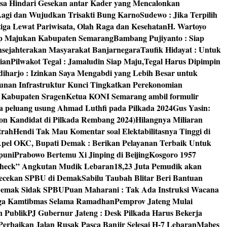
isa Hindari Gesekan antar Kader yang Mencalonkan
 Lagi dan Wujudkan Trisakti Bung Karno
Sudewo : Jika Terpilih
tiga Lewat Pariwisata, Olah Raga dan Kesehatan
H. Wartoyo
iap Majukan Kabupaten Semarang
Bambang Pujiyanto : Siap
nsejahterakan Masyarakat Banjarnegara
Taufik Hidayat : Untuk
ian
Pilwakot Tegal : Jamaludin Siap Maju,Tegal Harus Dipimpin
diharjo : Izinkan Saya Mengabdi yang Lebih Besar untuk
unan Infrastruktur Kunci Tingkatkan Perekonomian
8 Kabupaten Sragen
Ketua KONI Semarang ambil formulir
a peluang usung Ahmad Luthfi pada Pilkada 2024
Gus Yasin:
on Kandidat di Pilkada Rembang 2024)
Hilangnya Miliaran
trah
Hendi Tak Mau Komentar soal Elektabilitasnya Tinggi di
pel OKC, Bupati Demak : Berikan Pelayanan Terbaik Untuk
puni
Prabowo Bertemu Xi Jinping di Beijing
Kosgoro 1957
 Check” Angkutan Mudik Lebaran
18,23 Juta Pemudik akan
ngecekan SPBU di Demak
Sabilu Taubah Blitar Beri Bantuan
s Demak Sidak SPBU
Puan Maharani : Tak Ada Instruksi Wacana
ga Kamtibmas Selama Ramadhan
Pemprov Jateng Mulai
n Publik
PJ Gubernur Jateng : Desk Pilkada Harus Bekerja
Perbaikan Jalan Rusak Pasca Banjir Selesai H-7 Lebaran
Mabes