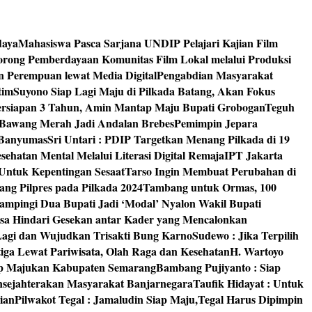
daya
Mahasiswa Pasca Sarjana UNDIP Pelajari Kajian Film
rong Pemberdayaan Komunitas Film Lokal melalui Produksi
an Perempuan lewat Media Digital
Pengabdian Masyarakat
tim
Suyono Siap Lagi Maju di Pilkada Batang, Akan Fokus
ersiapan 3 Tahun, Amin Mantap Maju Bupati Grobogan
Teguh
 Bawang Merah Jadi Andalan Brebes
Pemimpin Jepara
 Banyumas
Sri Untari : PDIP Targetkan Menang Pilkada di 19
ehatan Mental Melalui Literasi Digital Remaja
IPT Jakarta
Untuk Kepentingan Sesaat
Tarso Ingin Membuat Perubahan di
ng Pilpres pada Pilkada 2024
Tambang untuk Ormas, 100
mpingi Dua Bupati Jadi ‘Modal’ Nyalon Wakil Bupati
isa Hindari Gesekan antar Kader yang Mencalonkan
 Lagi dan Wujudkan Trisakti Bung Karno
Sudewo : Jika Terpilih
tiga Lewat Pariwisata, Olah Raga dan Kesehatan
H. Wartoyo
iap Majukan Kabupaten Semarang
Bambang Pujiyanto : Siap
nsejahterakan Masyarakat Banjarnegara
Taufik Hidayat : Untuk
ian
Pilwakot Tegal : Jamaludin Siap Maju,Tegal Harus Dipimpin