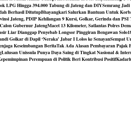
tok LPG Hingga 394.000 Tabung di Jateng dan DIY
Semrang Jadi
ah Berhasil Ditutup
Bhayangkari Salurkan Bantuan Untuk Korb
vinsi Jateng, PDIP Kehilangan 9 Kursi, Golkar, Gerinda dan PS
Calon Gubernur Jateng
Macet 13 Kilometer, Satlantas Polres De
sir Liar Dianggap Penyebab Longsor Pinggiran Bengawan Solo
1
andi Golkar di Dapil ‘Neraka’ Jabar I Lolos ke Senayan
Sempat Un
enjaga Keseimbangan Berita
Tak Ada Alasan Pembayaran Pajak 
g
Lulusan Unissula Punya Daya Saing di Tingkat Nasional & Inter
epemimpinan Perempuan di Politik Beri Kontribusi Positif
Kadarl