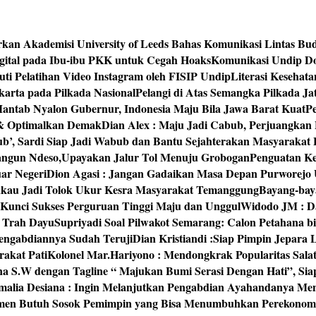
rkan Akademisi University of Leeds Bahas Komunikasi Lintas Bu
igital pada Ibu-ibu PKK untuk Cegah Hoaks
Komunikasi Undip Do
 Pelatihan Video Instagram oleh FISIP Undip
Literasi Kesehat
arta pada Pilkada Nasional
Pelangi di Atas Semangka Pilkada Ja
Mantab Nyalon Gubernur, Indonesia Maju Bila Jawa Barat Kuat
P
 & Optimalkan Demak
Dian Alex : Maju Jadi Cabub, Perjuangkan
ub’, Sardi Siap Jadi Wabub dan Bantu Sejahterakan Masyarakat
bangun Ndeso,Upayakan Jalur Tol Menuju Grobogan
Penguatan Kes
ar Negeri
Dion Agasi : Jangan Gadaikan Masa Depan Purworejo 
akau Jadi Tolok Ukur Kesra Masyarakat Temanggung
Bayang-baya
 Kunci Sukses Perguruan Tinggi Maju dan Unggul
Widodo JM : Da
‘ Trah Dayu
Supriyadi Soal Pilwakot Semarang: Calon Petahana b
engabdiannya Sudah Teruji
Dian Kristiandi :Siap Pimpin Jepara
rakat Pati
Kolonel Mar.Hariyono : Mendongkrak Popularitas Sala
na S.W dengan Tagline “ Majukan Bumi Serasi Dengan Hati”, S
malia Desiana : Ingin Melanjutkan Pengabdian Ayahandanya Me
umen Butuh Sosok Pemimpin yang Bisa Menumbuhkan Perekonom