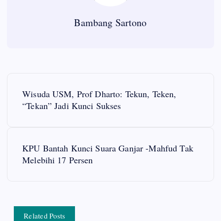
Bambang Sartono
P
Wisuda USM, Prof Dharto: Tekun, Teken,
o
“Tekan” Jadi Kunci Sukses
s
KPU Bantah Kunci Suara Ganjar -Mahfud Tak
t
Melebihi 17 Persen
n
a
Related Posts