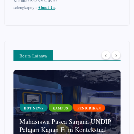
Kontak: 0852 9302 4920
About Us
selengkapnya
.
Berita Lainnya
HOT NEWS
KAMPUS
PENDIDIKAN
Mahasiswa Pasca Sarjana UNDIP
Pelajari Kajian Film Kontekstual