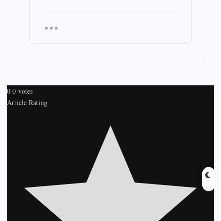
0
0
votes
Article Rating