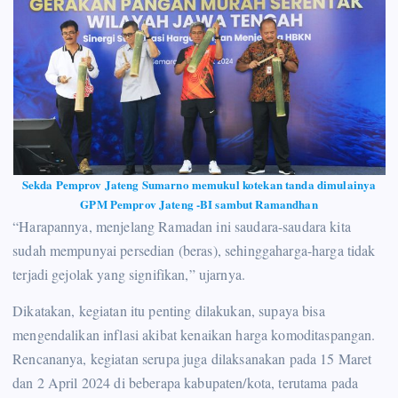
Sekda Pemprov Jateng Sumarno memukul kotekan tanda dimulainya
GPM Pemprov Jateng -BI sambut Ramandhan
“Harapannya, menjelang Ramadan ini saudara-saudara kita
sudah mempunyai persedian (beras), sehinggaharga-harga tidak
terjadi gejolak yang signifikan,” ujarnya.
Dikatakan, kegiatan itu penting dilakukan, supaya bisa
mengendalikan inflasi akibat kenaikan harga komoditaspangan.
Rencananya, kegiatan serupa juga dilaksanakan pada 15 Maret
dan 2 April 2024 di beberapa kabupaten/kota, terutama pada