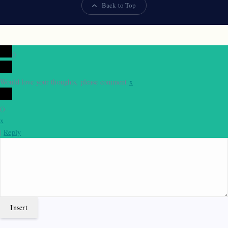
Back to Top
0
Would love your thoughts, please comment.
x
(
)
x
|
Reply
Insert