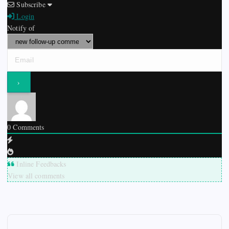
Subscribe
Login
Notify of
0
Comments
Inline Feedbacks
View all comments