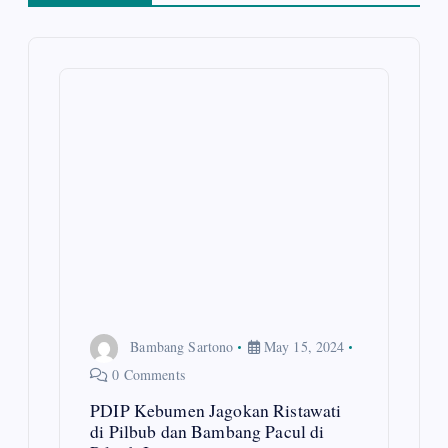
v
i
g
a
t
i
o
n
Bambang Sartono
May 15, 2024
0 Comments
PDIP Kebumen Jagokan Ristawati
di Pilbub dan Bambang Pacul di