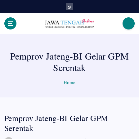
S
k
i
p
Berita Jawa Tengah Terbaru dan Terkini
t
o
c
Pemprov Jateng-BI Gelar GPM
o
n
Serentak
t
e
n
Home
t
Pemprov Jateng-BI Gelar GPM
Serentak