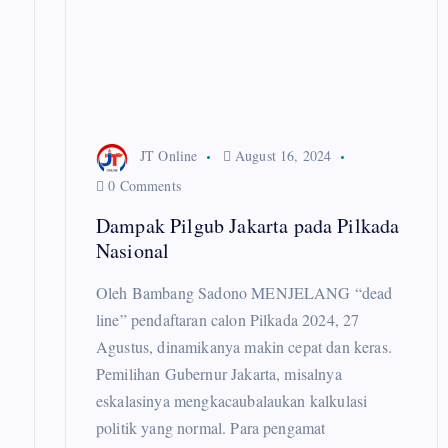
g
a
t
JT Online
August 16, 2024
i
0 Comments
Dampak Pilgub Jakarta pada Pilkada
o
Nasional
n
Oleh Bambang Sadono MENJELANG “dead
line” pendaftaran calon Pilkada 2024, 27
Agustus, dinamikanya makin cepat dan keras.
Pemilihan Gubernur Jakarta, misalnya
eskalasinya mengkacaubalaukan kalkulasi
politik yang normal. Para pengamat