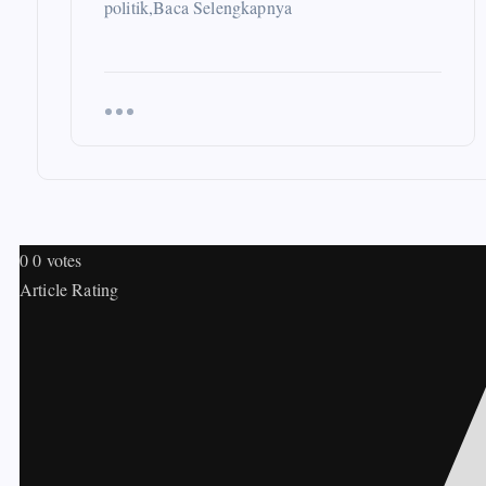
politik,Baca Selengkapnya
0
0
votes
Article Rating