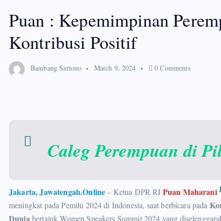
Puan : Kepemimpinan Perempu
Kontribusi Positif
Bambang Sartono
March 9, 2024
0 Comments
Caleg Perempuan di Pi
Jakarta, Jawatengah.Online
Puan Maharani
– Ketua DPR RI
Ko
meningkat pada Pemilu 2024 di Indonesia, saat berbicara pada
Dunia
bertajuk Women Speakers Summit 2024 yang diselenggarak