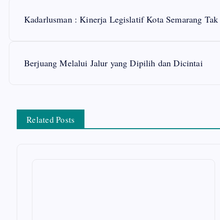
P
Kadarlusman : Kinerja Legislatif Kota Semarang Tak
o
s
Berjuang Melalui Jalur yang Dipilih dan Dicintai
t
n
Related Posts
a
v
i