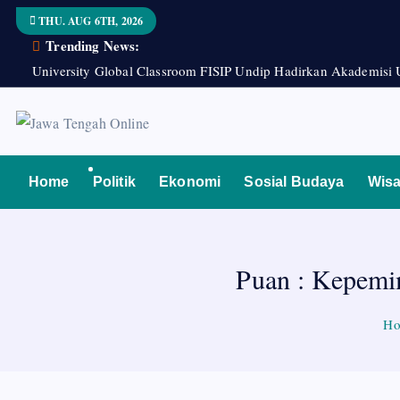
S
THU. AUG 6TH, 2026
k
Trending News:
i
University Global Classroom FISIP Undip Hadirkan Akademisi 
p
t
o
Berita Jawa Tengah Terbaru dan Terkini
c
o
Home
Politik
Ekonomi
Sosial Budaya
Wisa
n
t
e
Puan : Kepemim
n
t
H