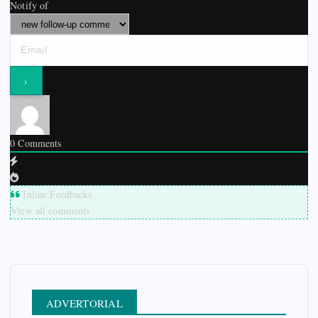
Notify of
0
Comments
Inline Feedbacks
View all comments
ADVERTORIAL