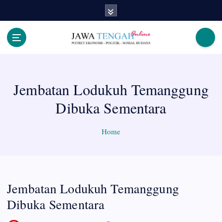
S
k
i
p
Berita Jawa Tengah Terbaru dan Terkini
t
o
c
Jembatan Lodukuh Temanggung
o
n
Dibuka Sementara
t
e
n
Home
t
Jembatan Lodukuh Temanggung
Dibuka Sementara