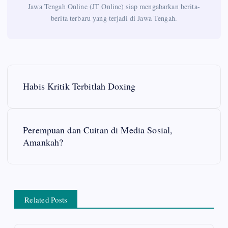
Jawa Tengah Online (JT Online) siap mengabarkan berita-
berita terbaru yang terjadi di Jawa Tengah.
P
Habis Kritik Terbitlah Doxing
o
s
Perempuan dan Cuitan di Media Sosial,
Amankah?
t
n
a
Related Posts
v