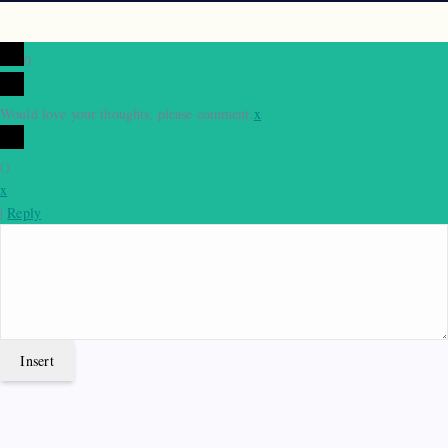
0
Would love your thoughts, please comment.
x
(
)
x
|
Reply
Insert