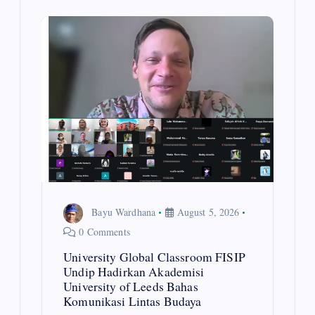
i
g
a
t
i
o
Bayu Wardhana
August 5, 2026
n
0 Comments
University Global Classroom FISIP
Undip Hadirkan Akademisi
University of Leeds Bahas
Komunikasi Lintas Budaya